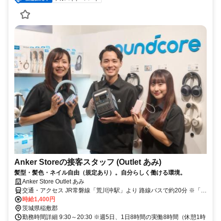
Anker Storeの接客スタッフ (Outlet あみ)
髪型・髪色・ネイル自由（規定あり）。自分らしく働ける環境。
Anker Store Outlet あみ
交通・アクセス JR常磐線「荒川沖駅」より 路線バスで約20分 ※「あ
みプレミアム・アウトレット」バス停下車すぐ /JR常磐線「牛久駅」
時給1,400円
からも 路線バスでアクセス可能
茨城県稲敷郡
勤務時間詳細 9:30～20:30 ※週5日、1日8時間の実働8時間（休憩1時