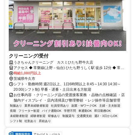
クリーニング/受付
うさちゃんクリーニング カスミひたち野牛久店
アクセス ◆ 常磐線(上野－仙台) ひたち野うしく駅 徒歩 12分 ◆ 常磐
線(上野－仙台) 荒川沖駅 車 9分 ◆ 常磐線(上野－仙台) 牛久駅 車 12分
時給1,080円以上
◆ 関東鉄道竜ケ崎線 龍ケ崎市駅 車 21分
茨城県牛久市
シフト・勤務時間 週2日以上、1日6時間以上 8:45～14:30 14:30～
20:00(シフト制) 早番・遅番・土日出来る方歓迎
お仕事内容 ・クリーニング品の受渡接客業務 ・品物の点検確認 ・店
舗内ディスプレイ ・店内清掃及び整理整頓 ・レジ操作等店舗管理
制服あり
業界未経験者歓迎
社員登用あり
副業・WワークOK
主婦・主夫歓迎
長期
フリーター歓迎
バイク通勤OK
学歴不問
車通勤OK
即日勤務OK
未経験者歓迎
経験者歓迎
研修あり
制服貸与
交通費支給
週2・3日からOK
シフト制
社割あり
昇給あり
アルバイト・パート