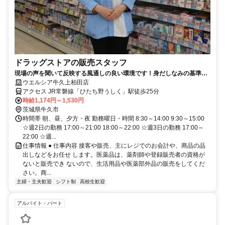
ドラッグストアの販売スタッフ
現場の声を聞いて反映する風通しの良い環境です！身だしなみの基準を
大幅に緩和しました！
ウエルシア牛久上柏田店
アクセス JR常磐線「ひたち野うしく」駅徒歩25分
時給1,174円～1,530円
茨城県牛久市
時間帯 朝、昼、夕方・夜 勤務曜日・時間 8:30～14:00 9:30～15:00
☆週2日の勤務 17:00～21:00 18:00～22:00 ☆週3日の勤務 17:00～
22:00 ☆週...
仕事情報 ● 仕事内容 接客や販売、主にレジでのお会計や、商品の品
出しなどをお任せ します。医薬品は、薬剤師や登録販売者の資格が
ないと販売でき ないので、生活用品や医薬部外品の販売をしてくだ
さい。商...
主婦・主夫歓迎
シフト制
高校生歓迎
アルバイト・パート