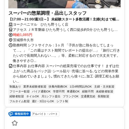
スーパーの惣菜調理・品出しスタッフ
【17:00～21:00/週3日～】 未経験スタート多数活躍！主婦(夫)まで幅広
い層が在籍★
ヨークベニマル ひたち野うしく店
アクセス ＪＲ常磐線 ひたち野うしく西口徒歩約5分 ひたち野うしく
駅(JR在来線)5分
時給1,085円
茨城県牛久市
勤務時間 シフトサイクル：1ヶ月 「子供が急に熱を出してしまっ
て…。」「この週はテスト期間でレポートの提出が…」「旅行に行き
たいので長期間入れない…。」等、柔軟に対応するので大丈夫です。
働きやすさ◎...
仕事内容 お仕事内容 スーパーの総菜売場でのお仕事です！ まずは仕
上がった商品をパック詰･シール貼り･売場に並べる､などの簡単作業
から始めていきましょう｡ 慣れてきたら徐々に､加工･調理工程もお願
い...
制服あり
業界未経験者歓迎
扶養内勤務OK
1日4時間以内OK
主婦・主夫歓迎
フリーター歓迎
バイク通勤OK
学歴不問
車通勤OK
経験不問
未経験者歓迎
経験者歓迎
ネイルOK
月1シフト提出
ブランクOK
交通費支給
長期歓迎
フルタイム歓迎
週2・3日からOK
シフト制
アルバイト・パート