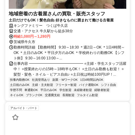
地域密着の古着屋さんの買取・販売スタッフ
土日だけでもOK！髪色自由♪好きなものに囲まれて働ける古着屋
キングファミリー つくば牛久店
交通・アクセス 牛久駅から徒歩38分
時給1,080円～1,280円
茨城県牛久市
勤務時間詳細 【勤務時間】 9:30～18:30 ＊週2日～OK ＊1日4時間～
OK ＊土日のみOK ＊平日夕方のみOK ＊学校終わりの勤務OK 【シフ
ト例】 9:30～16:00 13:00～...
仕事内容 ━━━━━━━━━━━━━━━ ⭐主婦・学生スタッフ活躍
中！ ⭐授業終わりの15時～18時半もOK！ ⭐土日のみ勤務も歓迎！ ⭐
髪型・髪色・ネイル・ピアス自由♪ ⭐土日祝は時給100円UP！...
扶養内勤務OK
社員登用あり
副業・WワークOK
1日4時間以内OK
土日祝のみOK
主婦・主夫歓迎
フリーター歓迎
バイク通勤OK
シフト自由
学歴不問
車通勤OK
平日のみOK
学生歓迎
未経験者歓迎
経験者歓迎
ネイルOK
ブランクOK
交通費支給
長期歓迎
フルタイム歓迎
アルバイト・パート