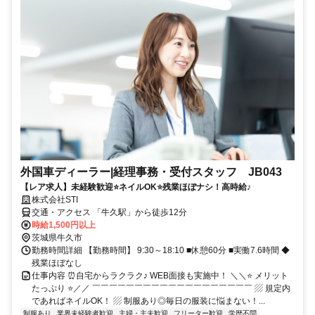
外国車ディーラー|経理事務・受付スタッフ JB043
【レア求人】未経験歓迎⭐ネイルOK⭐残業ほぼナシ！高時給♪
株式会社STI
交通・アクセス 「牛久駅」から徒歩12分
時給1,500円以上
茨城県牛久市
勤務時間詳細 【勤務時間】 9:30～18:10 ■休憩60分 ■実働7.6時間 ◆
残業ほぼなし
仕事内容 ⏰自宅からラクラク♪ WEB面接も実施中！ ＼＼⭐ メリット
たっぷり ⭐／／ ￣￣￣￣￣￣￣￣￣￣￣￣￣￣￣￣￣￣￣ ▨ 規定内
であればネイルOK！ ▨ 制服あり◎毎日の服装に悩まない！...
制服あり
業界未経験者歓迎
主婦・主夫歓迎
フリーター歓迎
学歴不問