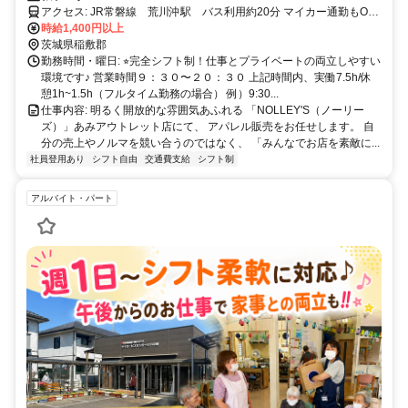
アクセス: JR常磐線 荒川沖駅 バス利用約20分 マイカー通勤もOK
です！
時給1,400円以上
茨城県稲敷郡
勤務時間・曜日: ⭐︎完全シフト制！仕事とプライベートの両立しやすい
環境です♪ 営業時間９：３０〜２０：３０ 上記時間内、実働7.5h/休
憩1h~1.5h（フルタイム勤務の場合） 例）9:30...
仕事内容: 明るく開放的な雰囲気あふれる 「NOLLEY'S（ノーリー
ズ）」あみアウトレット店にて、 アパレル販売をお任せします。 自
分の売上やノルマを競い合うのではなく、 「みんなでお店を素敵に...
社員登用あり
シフト自由
交通費支給
シフト制
アルバイト・パート