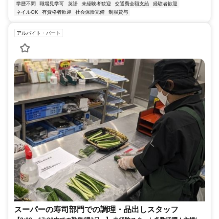
学歴不問
職場見学可
英語
未経験者歓迎
交通費全額支給
経験者歓迎
ネイルOK
有資格者歓迎
社会保険完備
制服貸与
アルバイト・パート
スーパーの寿司部門での調理・品出しスタッフ