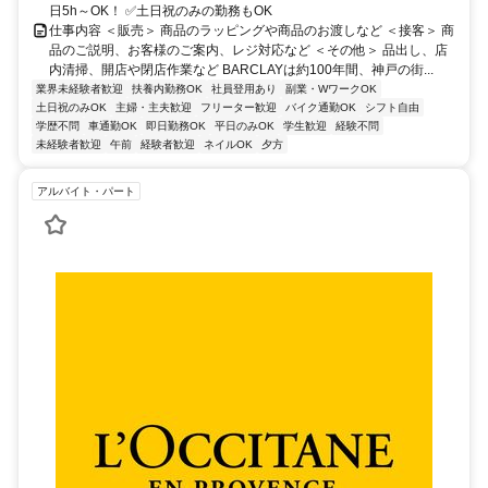
日5h～OK！ ✅土日祝のみの勤務もOK
仕事内容 ＜販売＞ 商品のラッピングや商品のお渡しなど ＜接客＞ 商
品のご説明、お客様のご案内、レジ対応など ＜その他＞ 品出し、店
内清掃、開店や閉店作業など BARCLAYは約100年間、神戸の街...
業界未経験者歓迎
扶養内勤務OK
社員登用あり
副業・WワークOK
土日祝のみOK
主婦・主夫歓迎
フリーター歓迎
バイク通勤OK
シフト自由
学歴不問
車通勤OK
即日勤務OK
平日のみOK
学生歓迎
経験不問
未経験者歓迎
午前
経験者歓迎
ネイルOK
夕方
アルバイト・パート