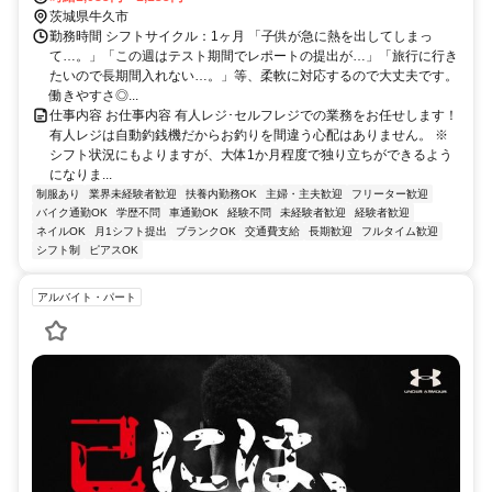
茨城県牛久市
勤務時間 シフトサイクル：1ヶ月 「子供が急に熱を出してしまっ
て…。」「この週はテスト期間でレポートの提出が…」「旅行に行き
たいので長期間入れない…。」等、柔軟に対応するので大丈夫です。
働きやすさ◎...
仕事内容 お仕事内容 有人レジ･セルフレジでの業務をお任せします！
有人レジは自動釣銭機だからお釣りを間違う心配はありません。 ※
シフト状況にもよりますが、大体1か月程度で独り立ちができるよう
になりま...
制服あり
業界未経験者歓迎
扶養内勤務OK
主婦・主夫歓迎
フリーター歓迎
バイク通勤OK
学歴不問
車通勤OK
経験不問
未経験者歓迎
経験者歓迎
ネイルOK
月1シフト提出
ブランクOK
交通費支給
長期歓迎
フルタイム歓迎
シフト制
ピアスOK
アルバイト・パート