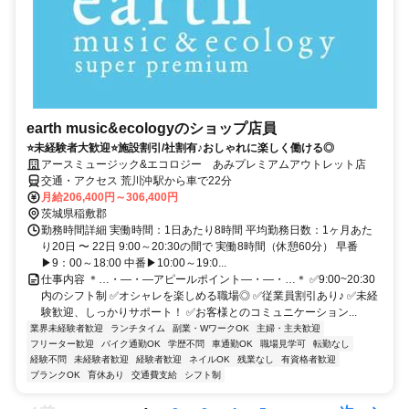
earth music&ecologyのショップ店員
⭐未経験者大歓迎⭐施設割引/社割有♪おしゃれに楽しく働ける◎
アースミュージック&エコロジー あみプレミアムアウトレット店
交通・アクセス 荒川沖駅から車で22分
月給206,400円～306,400円
茨城県稲敷郡
勤務時間詳細 実働時間：1日あたり8時間 平均勤務日数：1ヶ月あた
り20日 〜 22日 9:00～20:30の間で 実働8時間（休憩60分） 早番
▶9：00～18:00 中番▶10:00～19:0...
仕事内容 ＊…・―・―アピールポイント―・―・…＊ ✅9:00~20:30
内のシフト制 ✅オシャレを楽しめる職場◎ ✅従業員割引あり♪ ✅未経
験歓迎、しっかりサポート！ ✅お客様とのコミュニケーション...
業界未経験者歓迎
ランチタイム
副業・WワークOK
主婦・主夫歓迎
フリーター歓迎
バイク通勤OK
学歴不問
車通勤OK
職場見学可
転勤なし
経験不問
未経験者歓迎
経験者歓迎
ネイルOK
残業なし
有資格者歓迎
ブランクOK
育休あり
交通費支給
シフト制