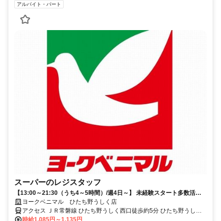
アルバイト・パート
スーパーのレジスタッフ
【13:00～21:30（うち4～5時間）/週4日～】 未経験スタート多数活
躍！主婦(夫)まで幅広い層が在籍★
ヨークベニマル ひたち野うしく店
アクセス ＪＲ常磐線 ひたち野うしく西口徒歩約5分 ひたち野うしく
駅(JR在来線)5分
時給1,085円～1,135円