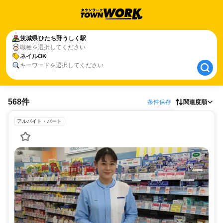
茨城県
茨城県
ひたち野うしく駅
ひたち野うしく駅
職種を選択してください
ネイルOK
ネイルOK
キーワードを選択してください
568件
条件保存
関連度順
アルバイト・パート