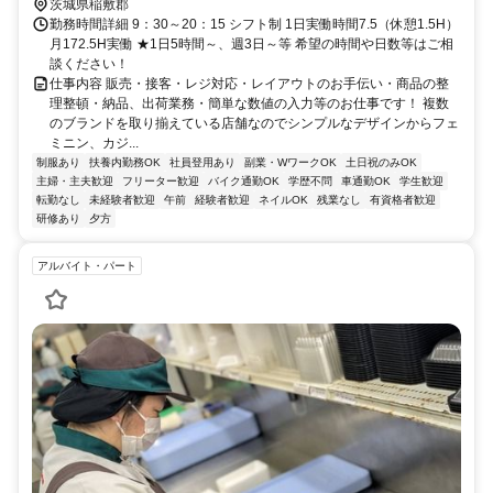
茨城県稲敷郡
勤務時間詳細 9：30～20：15 シフト制 1日実働時間7.5（休憩1.5H）
月172.5H実働 ★1日5時間～、週3日～等 希望の時間や日数等はご相
談ください！
仕事内容 販売・接客・レジ対応・レイアウトのお手伝い・商品の整
理整頓・納品、出荷業務・簡単な数値の入力等のお仕事です！ 複数
のブランドを取り揃えている店舗なのでシンプルなデザインからフェ
ミニン、カジ...
制服あり
扶養内勤務OK
社員登用あり
副業・WワークOK
土日祝のみOK
主婦・主夫歓迎
フリーター歓迎
バイク通勤OK
学歴不問
車通勤OK
学生歓迎
転勤なし
未経験者歓迎
午前
経験者歓迎
ネイルOK
残業なし
有資格者歓迎
研修あり
夕方
アルバイト・パート