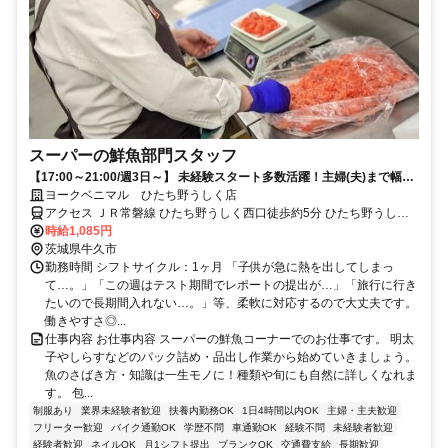
スーパーの鮮魚部門スタッフ
【17:00～21:00/週3日～】 未経験スタート多数活躍！主婦(夫)まで幅広
い層が在籍★
ヨークベニマル ひたち野うしく店
アクセス ＪＲ常磐線 ひたち野うしく西口徒歩約5分 ひたち野うしく
駅(JR在来線)5分
時給1,085円
茨城県牛久市
勤務時間 シフトサイクル：1ヶ月 「子供が急に熱を出してしまっ
て…。」「この週はテスト期間でレポートの提出が…」「旅行に行き
たいので長期間入れない…。」等、柔軟に対応するので大丈夫です。
働きやすさ◎...
仕事内容 お仕事内容 スーパーの鮮魚コーナーでのお仕事です。 明太
子やしらすなどのパック詰め・品出し作業から始めていきましょう。
魚のさばき方・知識は一生モノに！種類や旬にも自然に詳しくなれま
す。 包...
制服あり
業界未経験者歓迎
扶養内勤務OK
1日4時間以内OK
主婦・主夫歓迎
フリーター歓迎
バイク通勤OK
学歴不問
車通勤OK
経験不問
未経験者歓迎
経験者歓迎
ネイルOK
月1シフト提出
ブランクOK
交通費支給
長期歓迎