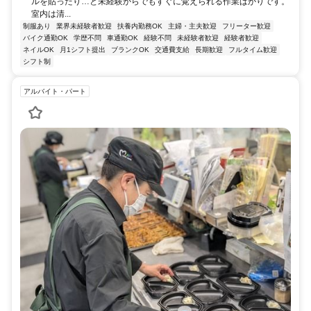
ルを貼ったり…と未経験からでもすぐに覚えられる作業ばかりです。
室内は清...
制服あり
業界未経験者歓迎
扶養内勤務OK
主婦・主夫歓迎
フリーター歓迎
バイク通勤OK
学歴不問
車通勤OK
経験不問
未経験者歓迎
経験者歓迎
ネイルOK
月1シフト提出
ブランクOK
交通費支給
長期歓迎
フルタイム歓迎
シフト制
アルバイト・パート