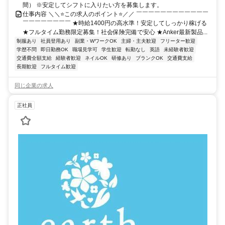
間） ※安定してシフトに入りたい方を募集します。
仕事内容 ＼＼⭐この求人のポイント⭐／／ ￣￣￣￣￣￣￣￣￣￣￣￣
￣￣￣￣￣￣￣￣ ★時給1400円の高水準！安定してしっかり稼げる
★フルタイム勤務限定募集！社会保険完備で安心 ★Anker最新製品...
制服あり
社員登用あり
副業・WワークOK
主婦・主夫歓迎
フリーター歓迎
学歴不問
即日勤務OK
職場見学可
学生歓迎
転勤なし
英語
未経験者歓迎
交通費全額支給
経験者歓迎
ネイルOK
研修あり
ブランクOK
交通費支給
長期歓迎
フルタイム歓迎
同じ企業の求人
正社員