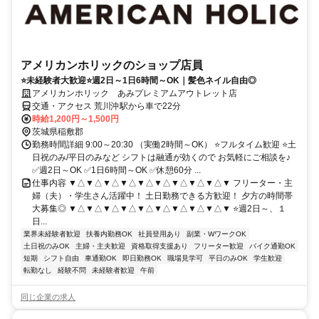
アメリカンホリックのショップ店員
⭐未経験者大歓迎⭐週2日～1日6時間～OK｜髪色ネイル自由◎
アメリカンホリック あみプレミアムアウトレット店
交通・アクセス 荒川沖駅から車で22分
時給1,200円～1,500円
茨城県稲敷郡
勤務時間詳細 9:00～20:30 （実働2時間～OK） ⭐フルタイム歓迎 ⭐土
日祝のみ/平日のみなど シフトは融通が効くので お気軽にご相談を♪
✅週2日～OK ✅1日6時間～OK ✅休憩60分 ...
仕事内容 ▼△▼△▼△▼△▼△▼△▼△▼△▼△▼ フリーター・主
婦（夫）・学生さん活躍中！ 土日勤務できる方歓迎！ 夕方の時間帯
大募集◎ ▼△▼△▼△▼△▼△▼△▼△▼△▼△▼ ⭐週2日～、１
日...
業界未経験者歓迎
扶養内勤務OK
社員登用あり
副業・WワークOK
土日祝のみOK
主婦・主夫歓迎
資格取得支援あり
フリーター歓迎
バイク通勤OK
短期
シフト自由
車通勤OK
即日勤務OK
職場見学可
平日のみOK
学生歓迎
転勤なし
経験不問
未経験者歓迎
午前
同じ企業の求人