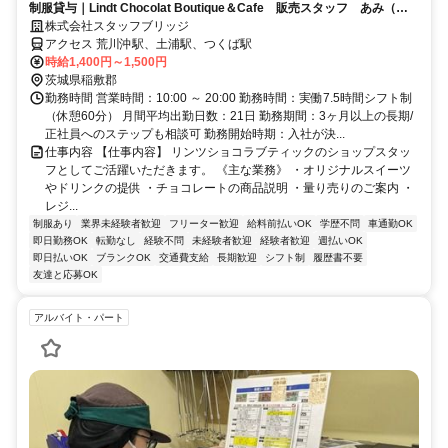
制服貸与｜Lindt Chocolat Boutique＆Cafe 販売スタッフ あみ（前
払いOK）
株式会社スタッフブリッジ
アクセス 荒川沖駅、土浦駅、つくば駅
時給1,400円～1,500円
茨城県稲敷郡
勤務時間 営業時間：10:00 ～ 20:00 勤務時間：実働7.5時間シフト制
（休憩60分） 月間平均出勤日数：21日 勤務期間：3ヶ月以上の長期/
正社員へのステップも相談可 勤務開始時期：入社が決...
仕事内容 【仕事内容】 リンツショコラブティックのショップスタッ
フとしてご活躍いただきます。 《主な業務》 ・オリジナルスイーツ
やドリンクの提供 ・チョコレートの商品説明 ・量り売りのご案内 ・
レジ...
制服あり
業界未経験者歓迎
フリーター歓迎
給料前払いOK
学歴不問
車通勤OK
即日勤務OK
転勤なし
経験不問
未経験者歓迎
経験者歓迎
週払いOK
即日払いOK
ブランクOK
交通費支給
長期歓迎
シフト制
履歴書不要
友達と応募OK
アルバイト・パート