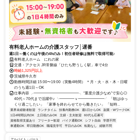
有料老人ホームの介護スタッフ│遅番
週1日～働くのは午後の4hのみ！初任者研修は無料で取得可能♪
有料老人ホーム にれの家
交通・アクセス JR常磐線「ひたち野うしく駅」車で4分
時給1,325円以上
茨城県牛久市
勤務時間詳細 15:00〜19:00（実働4時間） ＊月・火・水・木・日曜
のうち週1日～OK
仕事内容 ╭━━━━━━━━━━━━╮ “重度介護少なめ”で安心◎
40代～70代まで活躍中♪ ╰━━━━ｖ━━━━━━━╯ 「朝はゆっ
くり過ごしたい」 「家事を終わらせてから働きたい」 「短時...
業界未経験者歓迎
ランチタイム
扶養内勤務OK
週1日からOK
副業・WワークOK
1日4時間以内OK
土日祝のみOK
主婦・主夫歓迎
60代も応募可
資格取得支援あり
フリーター歓迎
バイク通勤OK
シフト自由
学歴不問
車通勤OK
即日勤務OK
職場見学可
平日のみOK
転勤なし
経験不問
アルバイト・パート