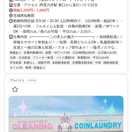
交通・アクセス JR荒川沖駅 東口から直行バスで22分
時給1,200円～1,600円
茨城県稲敷郡
勤務時間詳細 ⏰9:30～20:30 上記時間内で、 1日4時間～相談OK！ ・
週2日〜OK ・フルタイムも歓迎 ・扶養内勤務OK ・副業／Wワーク
OK ・昼間のみ／夜のみ可能 ・平日のみ／土日の...
仕事内容 ┏━━━━━この求人の魅力━━━━━┓ ✅未経験歓迎♪ ✅
研修＆サポート体制あり！ ✅短期・長期どちらもOK ✅私服面接OK！
友達と一緒の応募も歓迎♪ ✅スタッフ割引あり！ ✅販売ノルマな...
制服あり
扶養内勤務OK
副業・WワークOK
1日4時間以内OK
土日祝のみOK
主婦・主夫歓迎
フリーター歓迎
バイク通勤OK
車通勤OK
平日のみOK
学生歓迎
転勤なし
経験不問
未経験者歓迎
交通費全額支給
午前
経験者歓迎
ネイルOK
夜間
研修あり
アルバイト・パート