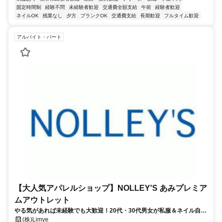
固定時間制
経験不問
未経験者歓迎
交通費全額支給
午前
経験者歓迎
ネイルOK
残業なし
夕方
ブランクOK
交通費支給
長期歓迎
フルタイム歓迎
アルバイト・パート
【大人気アパレルショップ】NOLLEY'S あみプレミア
ムアウトレット
やる気があれば未経験でも大歓迎！20代・30代男女が私服＆ネイル自由
で活躍中のノーリーズで、お洒落を仕事にしませんか？
(株)Limye