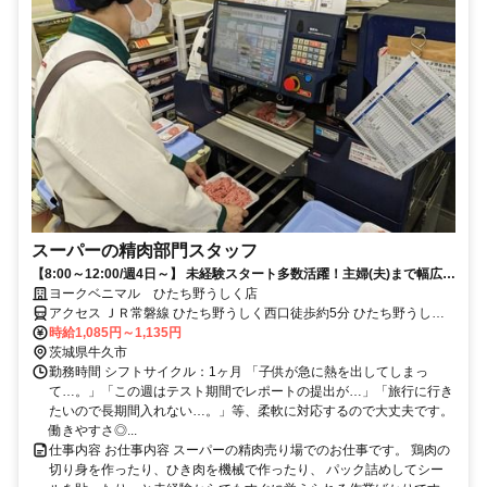
スーパーの精肉部門スタッフ
【8:00～12:00/週4日～】 未経験スタート多数活躍！主婦(夫)まで幅広い
層が在籍★
ヨークベニマル ひたち野うしく店
アクセス ＪＲ常磐線 ひたち野うしく西口徒歩約5分 ひたち野うしく
駅(JR在来線)5分
時給1,085円～1,135円
茨城県牛久市
勤務時間 シフトサイクル：1ヶ月 「子供が急に熱を出してしまっ
て…。」「この週はテスト期間でレポートの提出が…」「旅行に行き
たいので長期間入れない…。」等、柔軟に対応するので大丈夫です。
働きやすさ◎...
仕事内容 お仕事内容 スーパーの精肉売り場でのお仕事です。 鶏肉の
切り身を作ったり、ひき肉を機械で作ったり、 パック詰めしてシー