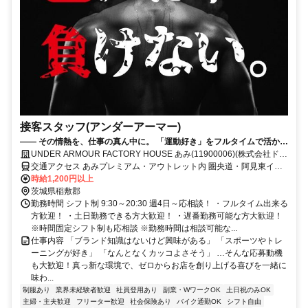
接客スタッフ(アンダーアーマー)
—— その情熱を、仕事の真ん中に。 「運動好き」をフルタイムで活かし
ませんか？**
UNDER ARMOUR FACTORY HOUSE あみ(11900006)(株式会社ドー
ム)
交通アクセス あみプレミアム・アウトレット内 圏央道・阿見東イン
ターチェンジ直結 ※駐車場あり
時給1,200円以上
茨城県稲敷郡
勤務時間 シフト制 9:30～20:30 週4日～応相談！ ・フルタイム出来る
方歓迎！ ・土日勤務できる方大歓迎！ ・遅番勤務可能な方大歓迎！
※時間固定シフト制も応相談 ※勤務時間は相談可能な...
仕事内容 「ブランド知識はないけど興味がある」 「スポーツやトレ
ーニングが好き」 「なんとなくカッコよさそう」 …そんな応募動機
も大歓迎！真っ新な環境で、ゼロからお店を創り上げる喜びを一緒に
味わ...
制服あり
業界未経験者歓迎
社員登用あり
副業・WワークOK
土日祝のみOK
主婦・主夫歓迎
フリーター歓迎
社会保険あり
バイク通勤OK
シフト自由