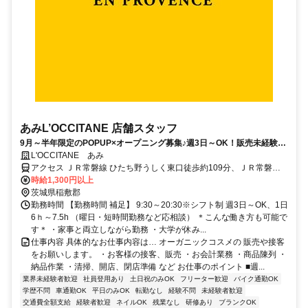
あみL’OCCITANE 店舗スタッフ
9月～半年限定のPOPUP×オープニング募集♪週3日～OK！販売未経験大
歓迎◎
L'OCCITANE あみ
アクセス ＪＲ常磐線 ひたち野うしく東口徒歩約109分、ＪＲ常磐線
荒川沖東口徒歩約113分
時給1,300円以上
茨城県稲敷郡
勤務時間 【勤務時間 補足】 9:30～20:30※シフト制 週3日～OK、1日
6ｈ～7.5h （曜日・短時間勤務など応相談） ＊こんな働き方も可能で
す＊ ・家事と両立しながら勤務 ・大学が休み...
仕事内容 具体的なお仕事内容は… オーガニックコスメの 販売や接客
をお願いします。 ・お客様の接客、販売 ・お会計業務 ・商品陳列 ・
納品作業 ・清掃、開店、閉店準備 など お仕事のポイント ■週...
業界未経験者歓迎
社員登用あり
土日祝のみOK
フリーター歓迎
バイク通勤OK
学歴不問
車通勤OK
平日のみOK
転勤なし
経験不問
未経験者歓迎
交通費全額支給
経験者歓迎
ネイルOK
残業なし
研修あり
ブランクOK