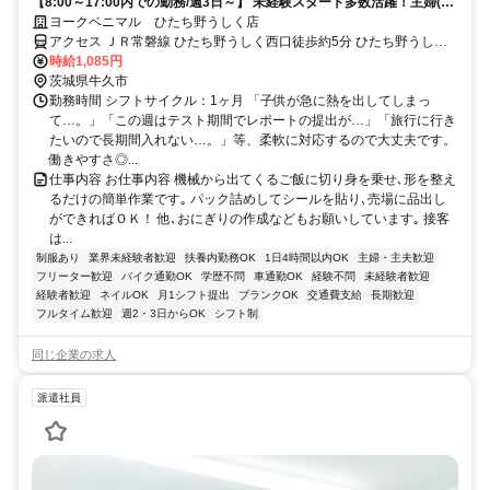
【8:00～17:00内での勤務/週3日～】 未経験スタート多数活躍！主婦(夫)
まで幅広い層が在籍★
ヨークベニマル ひたち野うしく店
アクセス ＪＲ常磐線 ひたち野うしく西口徒歩約5分 ひたち野うしく
駅(JR在来線)5分
時給1,085円
茨城県牛久市
勤務時間 シフトサイクル：1ヶ月 「子供が急に熱を出してしまっ
て…。」「この週はテスト期間でレポートの提出が…」「旅行に行き
たいので長期間入れない…。」等、柔軟に対応するので大丈夫です。
働きやすさ◎...
仕事内容 お仕事内容 機械から出てくるご飯に切り身を乗せ､形を整え
るだけの簡単作業です｡ パック詰めしてシールを貼り､売場に品出し
ができればＯＫ！ 他､おにぎりの作成などもお願いしています｡ 接客
は...
制服あり
業界未経験者歓迎
扶養内勤務OK
1日4時間以内OK
主婦・主夫歓迎
フリーター歓迎
バイク通勤OK
学歴不問
車通勤OK
経験不問
未経験者歓迎
経験者歓迎
ネイルOK
月1シフト提出
ブランクOK
交通費支給
長期歓迎
フルタイム歓迎
週2・3日からOK
シフト制
同じ企業の求人
派遣社員