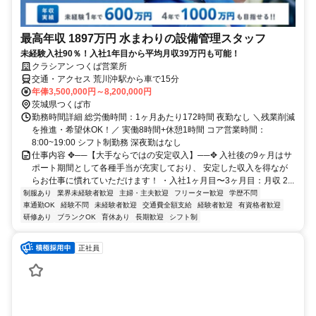
最高年収 1897万円 水まわりの設備管理スタッフ
未経験入社90％！入社1年目から平均月収39万円も可能！
クラシアン つくば営業所
交通・アクセス 荒川沖駅から車で15分
年俸3,500,000円～8,200,000円
茨城県つくば市
勤務時間詳細 総労働時間：1ヶ月あたり172時間 夜勤なし ＼残業削減
を推進・希望休OK！／ 実働8時間+休憩1時間 コア営業時間：
8:00~19:00 シフト制勤務 深夜勤はなし
仕事内容 ✥──【大手ならではの安定収入】──✥ 入社後の9ヶ月はサ
ポート期間として各種手当が充実しており、 安定した収入を得なが
らお仕事に慣れていただけます！ ・入社1ヶ月目〜3ヶ月目：月収 2...
制服あり
業界未経験者歓迎
主婦・主夫歓迎
フリーター歓迎
学歴不問
車通勤OK
経験不問
未経験者歓迎
交通費全額支給
経験者歓迎
有資格者歓迎
研修あり
ブランクOK
育休あり
長期歓迎
シフト制
正社員