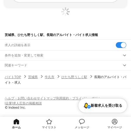
茨城県、ひたち野うしく駅、長期のアルバイト・バイト求人情報
求人の詳細を表示
条件を追加・変更して検索
市区町村を追加・変更
関連キーワード
完全在宅ワーク 全国
シール貼り 在宅
現在地周辺
ガチャガチャ
犬カフェ
茨城県
駅を追加・変更
バイトTOP
茨城県
牛久市
ひたち野うしく駅
長期のアルバイト・バ
茨城県
すべて
イト・求人
水戸市
日立市
土浦市
古河市
石岡市
結城市
龍ケ崎市
下妻市
常総市
常陸太田市
職種を追加・変更
JR常磐線(取手～いわき)
高萩市
北茨城市
笠間市
取手市
牛久市
つくば市
ひたちなか市
鹿嶋市
潮来市
取手駅
藤代駅
龍ケ崎市駅
牛久駅
ひたち野うしく駅
荒川沖駅
土浦駅
神立駅
高浜駅
飲食・フードサービス
守谷市
常陸大宮市
那珂市
筑西市
坂東市
稲敷市
かすみがうら市
桜川市
神栖市
特徴を追加・変更
石岡駅
羽鳥駅
岩間駅
友部駅
内原駅
赤塚駅
偕楽園駅
水戸駅
勝田駅
佐和駅
東海駅
飲食・フードサービス
行方市
鉾田市
つくばみらい市
すべて
小美玉市
東茨城郡
那珂郡
久慈郡
稲敷郡
結城郡
ヘルプ・お問い合わせ
サイトマップ
利用規約・プライバシーポリシー
大甕駅
常陸多賀駅
日立駅
小木津駅
十王駅
高萩駅
南中郷駅
磯原駅
大津港駅
ホールスタッフ
キッチンスタッフ
皿洗い・洗い場
精肉・鮮魚加工
給食調理
人気
猿島郡
北相馬郡
[企業]求人広告の掲載相談
雇用形態を追加・変更
新着求人を受け取る
パン屋（ベーカリー）
フードカウンター販売員
バー（BAR）・バーテンダー
日払いOK
高校生歓迎
学生歓迎
深夜の仕事
髪型・髪色自由
ひげOK
ネイルOK
宇都宮線
飲食店補助（開店・閉店準備）
飲食店（店長・マネージャー）
ピアスOK
アルバイト・パート
履歴書不要
オープニングスタッフ
留学生・外国人活躍中
古河駅
都道府県を変更
営業・販売
勤務期間
正社員
JR常磐線(上野～取手)
営業・販売
すべて
短期
契約社員
単発・1日OK
長期
期間限定（春夏冬休み等）
取手駅
営業
テレフォンアポインター（テレアポ）
ルートセールス
コンビニ
シフト
派遣社員
ホーム
マイリスト
メッセージ
マイページ
フードカウンター販売員
アパレル
家電量販店・携帯販売（携帯ショップ）