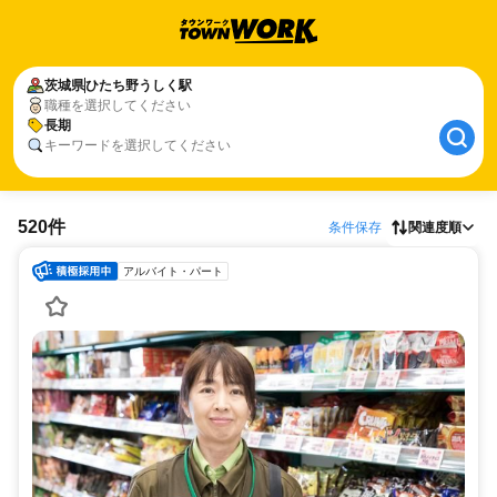
茨城県
ひたち野うしく駅
職種を選択してください
長期
キーワードを選択してください
520件
条件保存
関連度順
アルバイト・パート