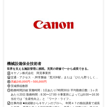
機械設備保全技術者
世界を支える施設管理に挑戦。充実の研修で一から成長できる。
キヤノン株式会社 阿見事業所
交通・アクセス ・JR常磐線「荒川沖駅」または「ひたち野うしく
駅」より、タクシーで約15分・圏央道「牛久阿見IC」または「阿見東
月給240,000円～500,000円
IC」より、約10分
茨城県稲敷郡
勤務時間詳細 実働時間：1日あたり7時間30分 平均勤務日数：1ヶ月
あたり20日 勤務時間：8:30〜17:00 ※事業所によっては8:00〜16:30
当社では「生産性向上」と 「ワーク・ライフ...
仕事内容 ■未経験からキヤノンのプロへ。 年間４７の独自講座で成長