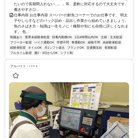
たいので長期間入れない…。」等、柔軟に対応するので大丈夫です。
働きやすさ◎...
仕事内容 お仕事内容 スーパーの鮮魚コーナーでのお仕事です。 明太
子やしらすなどのパック詰め・品出し作業から始めていきましょう。
魚のさばき方・知識は一生モノに！種類や旬にも自然に詳しくなれま
す。 包...
制服あり
業界未経験者歓迎
扶養内勤務OK
1日4時間以内OK
主婦・主夫歓迎
フリーター歓迎
バイク通勤OK
学歴不問
車通勤OK
経験不問
未経験者歓迎
経験者歓迎
ネイルOK
月1シフト提出
ブランクOK
交通費支給
長期歓迎
フルタイム歓迎
週2・3日からOK
シフト制
アルバイト・パート