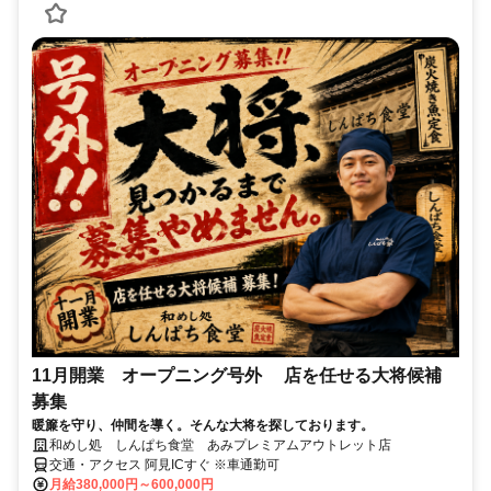
11月開業 オープニング号外 店を任せる大将候補
募集
暖簾を守り、仲間を導く。そんな大将を探しております。
和めし処 しんぱち食堂 あみプレミアムアウトレット店
交通・アクセス 阿見ICすぐ ※車通勤可
月給380,000円～600,000円