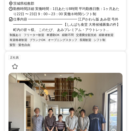
茨城県稲敷郡
勤務時間詳細 実働時間：1日あたり8時間 平均勤務日数：1ヶ月あた
り22日 〜 23日 9：00～23：00 実働８時間/シフト制
仕事内容 ━━━━━━━━━━━━━━ 江戸かわら版 あみ宿 号外
━━━━━━━━━━━━━━ 【しんぱち食堂 大将候補募集の件】
町内の皆々様。 このたび、 あみプレミアム・アウトレット...
制服あり
フリーター歓迎
車通勤OK
経験不問
交通費全額支給
経験者歓迎
有資格者歓迎
ブランクOK
オープニングスタッフ
長期歓迎
シフト制
髪型・髪色自由
正社員