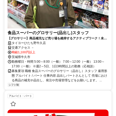
食品スーパーのグロサリー(品出し)スタッフ
【グロサリー】商品補充など売り場を維持するアクティブワーク！未経
験OK 主婦さんを中心に男女活躍中
タイヨーひたち野牛久店
交通アクセス －
時給1,100円以上
茨城県牛久市
勤務曜日・時間 5:00～8:00（一般） 7:00～12:00（一般） 13:00～
17:00（一般） ※週2～5日、1日3時間以上の勤務（応相談）
募集要項 職種 食品スーパーのグロサリー（品出し）スタッフ 雇用形
態 アルバイト / パート 仕事内容 品出しパートさんとして 売場におけ
る商品の補充や品出し、発注や売場管理などをお願いします。 ...
シフト制
アルバイト・パート