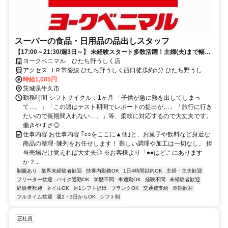
スーパーの食品・日用品の品出しスタッフ
【17:00～21:30/週3日～】 未経験スタート多数活躍！主婦(夫)まで幅広
い層が在籍★
ヨークベニマル ひたち野うしく店
アクセス ＪＲ常磐線 ひたち野うしく西口徒歩約5分 ひたち野うしく
駅(JR在来線)5分
時給1,085円
茨城県牛久市
勤務時間 シフトサイクル：1ヶ月 「子供が急に熱を出してしまっ
て…。」「この週はテスト期間でレポートの提出が…」「旅行に行き
たいので長期間入れない…。」等、柔軟に対応するので大丈夫です。
働きやすさ◎...
仕事内容 お仕事内容 ｢○○をここに▲個｣と、お菓子や飲料など身近な
商品の整理･陳列をお任せします！ 難しい調理や加工は一切なし。 担
当売場だけ覚えれば大丈夫◎ ※お客様より「●●はどこにあります
か？...
制服あり
業界未経験者歓迎
扶養内勤務OK
1日4時間以内OK
主婦・主夫歓迎
フリーター歓迎
バイク通勤OK
学歴不問
車通勤OK
経験不問
未経験者歓迎
経験者歓迎
ネイルOK
月1シフト提出
ブランクOK
交通費支給
長期歓迎
フルタイム歓迎
週2・3日からOK
シフト制
正社員