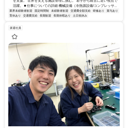
を支援。 世界を支える施設管理に挑む。 若手から経営に近い視点で
活躍。 ■ 仕事についての詳細 機械設備（冷熱源設備/コンプレッサ...
業界未経験者歓迎
固定時間制
未経験者歓迎
交通費全額支給
研修あり
賞与あり
育休あり
交通費支給
長期歓迎
長期休暇あり
土日祝休み
派遣社員