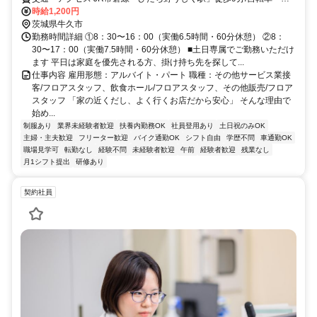
イク・車通勤OK（フードスクエアカスミひたち野牛久店内）
時給1,200円
茨城県牛久市
勤務時間詳細 ①8：30〜16：00（実働6.5時間・60分休憩） ②8：
30〜17：00（実働7.5時間・60分休憩） ■土日専属でご勤務いただけ
ます 平日は家庭を優先される方、掛け持ち先を探して...
仕事内容 雇用形態：アルバイト・パート 職種：その他サービス業接
客/フロアスタッフ、飲食ホール/フロアスタッフ、その他販売/フロア
スタッフ 「家の近くだし、よく行くお店だから安心」 そんな理由で
始め...
制服あり
業界未経験者歓迎
扶養内勤務OK
社員登用あり
土日祝のみOK
主婦・主夫歓迎
フリーター歓迎
バイク通勤OK
シフト自由
学歴不問
車通勤OK
職場見学可
転勤なし
経験不問
未経験者歓迎
午前
経験者歓迎
残業なし
月1シフト提出
研修あり
契約社員