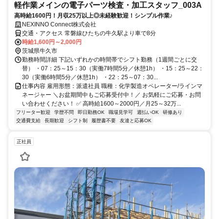
軽作業メインの電子パーツ検査・加工スタッフ_003A
高時給1600円！月収25万以上◎未経験歓迎！シンプル作業♪
NEXINNO Connect株式会社
交通・アクセス 常磐線ひたちの牛久駅より車で8分
時給1,600円～2,000円
茨城県牛久市
勤務時間詳細 下記いずれかの時間帯でシフト勤務（1週間ごとに交
替） ・07：25～15：30（実働7時間5分／休憩1h） ・15：25～22：
30（実働6時間5分／休憩1h） ・22：25～07：30...
仕事内容 雇用形態：派遣社員 職種：化学製造オペレーター/ラインマ
ネージャー ＼お盆期間中もご応募受付中！／ お気軽にご応募・お問
い合わせください！ ✅ 高時給1600～2000円／月25～32万...
フリーター歓迎
学歴不問
即日勤務OK
職場見学可
週払いOK
研修あり
交通費支給
長期歓迎
シフト制
履歴書不要
友達と応募OK
正社員