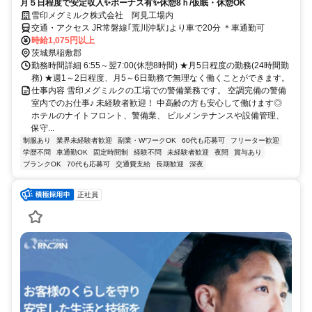
月５日程度で安定収入✨ボーナス有✨休憩8ｈ/仮眠・休憩OK
雪印メグミルク株式会社 阿見工場内
交通・アクセス JR常磐線｢荒川沖駅｣より車で20分 ＊車通勤可
時給1,075円以上
茨城県稲敷郡
勤務時間詳細 6:55～翌7:00(休憩8時間) ★月5日程度の勤務(24時間勤
務) ★週1～2日程度、月5～6日勤務で無理なく働くことができます。
仕事内容 雪印メグミルクの工場での警備業務です。 空調完備の警備
室内でのお仕事♪ 未経験者歓迎！ 中高齢の方も安心して働けます◎
ホテルのナイトフロント、警備業、 ビルメンテナンスや設備管理、
保守...
制服あり
業界未経験者歓迎
副業・WワークOK
60代も応募可
フリーター歓迎
学歴不問
車通勤OK
固定時間制
経験不問
未経験者歓迎
夜間
賞与あり
ブランクOK
70代も応募可
交通費支給
長期歓迎
深夜
正社員