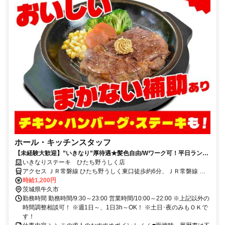
ホール・キッチンスタッフ
【未経験大歓迎】”いきなり”厚待遇★髪色自由/Wワーク可！平日ランチ
タイム、土日祝勤務可能な方大歓迎
いきなりステーキ ひたち野うしく店
アクセス ＪＲ常磐線 ひたち野うしく東口徒歩約6分、ＪＲ常磐線 荒
川沖東口徒歩約38分、ＪＲ常磐線 牛久東口徒歩約55分
時給1,200円
茨城県牛久市
勤務時間 勤務時間/9:30～23:00 営業時間/10:00～22:00 ※上記以外の
時間調整相談可！ ※週1日～、1日3h～OK！ ※土日･夜のみもＯＫで
す！