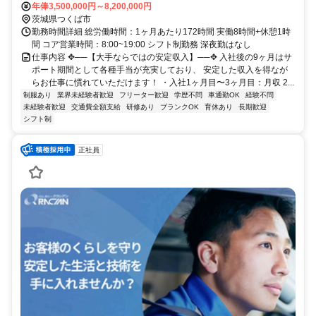
年俸3,500,000円～8,200,000円
茨城県つくば市
勤務時間詳細 総労働時間：1ヶ月あたり172時間 実働8時間+休憩1時
間 コア営業時間：8:00~19:00 シフト制勤務 深夜勤はなし
仕事内容 ✥──【大手ならではの安定収入】──✥ 入社後の9ヶ月はサ
ポート期間として各種手当が充実しており、 安定した収入を得なが
らお仕事に慣れていただけます！ ・入社1ヶ月目〜3ヶ月目：月収 2...
制服あり
業界未経験者歓迎
フリーター歓迎
学歴不問
車通勤OK
経験不問
未経験者歓迎
交通費全額支給
研修あり
ブランクOK
育休あり
長期歓迎
シフト制
正社員