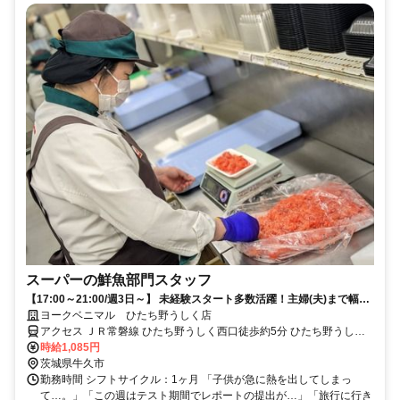
スーパーの鮮魚部門スタッフ
【17:00～21:00/週3日～】 未経験スタート多数活躍！主婦(夫)まで幅広
い層が在籍★
ヨークベニマル ひたち野うしく店
アクセス ＪＲ常磐線 ひたち野うしく西口徒歩約5分 ひたち野うしく
駅(JR在来線)5分
時給1,085円
茨城県牛久市
勤務時間 シフトサイクル：1ヶ月 「子供が急に熱を出してしまっ
て…。」「この週はテスト期間でレポートの提出が…」「旅行に行き