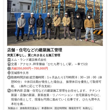
店舗・住宅などの建築施工管理
突貫工事なし。質に向き合える施工管理
エム・ランド建設株式会社
交通・アクセス JR常磐線「ひたち野うしく駅」～車で1分
月給350,000円～700,000円
茨城県牛久市
勤務時間詳細 総労働時間：1ヶ月あたり170時間 8：30～18：00（休
憩90分） ※休日出勤が発生した場合は、 振替休日を優先して取得可
能。 （条件に応じて手当支給）
仕事内容 店舗・住宅などの建築施工管理をお任せします。 テナント
新築・店舗の新築、新装改装・リノベーション・住宅新築を中心に、
現場の長として、現場を円滑に進めていく仕事です。 ひたち野牛久
本社を拠...
制服あり
資格取得支援あり
車通勤OK
固定時間制
職場見学可
転勤なし