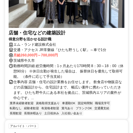
店舗・住宅などの建築設計
得意分野を活かせる設計職
エム・ランド建設株式会社
交通・アクセス JR常磐線「ひたち野うしく駅」～車で1分
月給260,000円～700,000円
茨城県牛久市
勤務時間詳細 総労働時間：1ヶ月あたり170時間 8：30～18：00（休
憩90分） ※休日出勤が発生した場合は、 振替休日を優先して取得可
能。 （条件に応じて手当支給）
仕事内容 店舗・住宅の設計業務をお任せします。 飲食店や物販店な
どの店舗設計から、住宅設計まで、 幅広い案件に携わっていただき
ます。 ひたち野牛久にある本社を拠点に、茨城県内エリアの案件が
中心です。...
業界未経験者歓迎
資格取得支援あり
車通勤OK
固定時間制
職場見学可
転勤なし
経験者歓迎
有資格者歓迎
賞与あり
ブランクOK
交通費支給
長期歓迎
長期休暇あり
土日祝休み
入社祝い金あり
アルバイト・パート