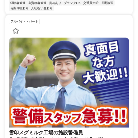
経験者歓迎
有資格者歓迎
賞与あり
ブランクOK
交通費支給
長期歓迎
長期休暇あり
入社祝い金あり
アルバイト・パート
雪印メグミルク工場の施設警備員