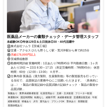
医薬品メーカーの書類チェック・データ管理スタッフ
未経験OK◎年休129日＆土日祝休◎30・40代活躍中
株式会社ツムラ【茨城工場】
交通・アクセス ひたち野うしく駅・荒川沖駅から車で約15分
月給178,000円以上
茨城県稲敷郡
勤務時間詳細 実働時間：1日あたり7時間45分 平均勤務日数：1ヶ月
あたり19日 〜 22日 8:30～17:15 （所定労働時間：7時間45分） 休憩
時間：60分（12:00～13:00） ※月平...
仕事内容 医薬品（漢方製剤、生薬製剤他）等の製造販売を行ってい
る当社で、 品質保証の業務中心にご活躍いただきます。 〈具体的に
は…〉 ・製品の製造記録や品質試験の記録チェック ・製品の製造や
品質試験...
制服あり
業界未経験者歓迎
社員登用あり
主婦・主夫歓迎
フリーター歓迎
車通勤OK
固定時間制
転勤なし
経験不問
未経験者歓迎
交通費全額支給
午前
経験者歓迎
研修あり
夕方
賞与あり
ブランクOK
育休あり
長期歓迎
長期休暇あり