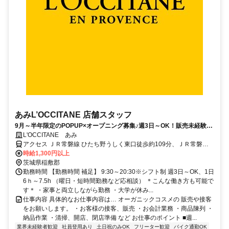
あみL’OCCITANE 店舗スタッフ
9月～半年限定のPOPUP×オープニング募集♪週3日～OK！販売未経験大
歓迎◎
L'OCCITANE あみ
アクセス ＪＲ常磐線 ひたち野うしく東口徒歩約109分、ＪＲ常磐線
荒川沖東口徒歩約113分
時給1,300円以上
茨城県稲敷郡
勤務時間 【勤務時間 補足】 9:30～20:30※シフト制 週3日～OK、1日
6ｈ～7.5h （曜日・短時間勤務など応相談） ＊こんな働き方も可能で
す＊ ・家事と両立しながら勤務 ・大学が休み...
仕事内容 具体的なお仕事内容は… オーガニックコスメの 販売や接客
をお願いします。 ・お客様の接客、販売 ・お会計業務 ・商品陳列 ・
納品作業 ・清掃、開店、閉店準備 など お仕事のポイント ■週...
業界未経験者歓迎
社員登用あり
土日祝のみOK
フリーター歓迎
バイク通勤OK