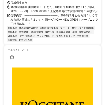
茨城県牛久市
勤務時間詳細 実働時間：1日あたり8時間 平均勤務日数：1ヶ月あた
り20日 〜 23日 17:00~02:00 ＊上記時間内にて実働8時間 ＊休憩60分
仕事内容 ╭───────────────╮ 2026年8月 ひたち野うしく店
炭火焼と茨城のうまいもん 囲〜KAKOI〜 NEW OPEN！ オープニング
正社員募集！ ╰─────────────...
制服あり
業界未経験者歓迎
資格取得支援あり
フリーター歓迎
バイク通勤OK
学歴不問
車通勤OK
職場見学可
経験不問
未経験者歓迎
夜間
食費補助あり
研修あり
夕方
賞与あり
ブランクOK
オープニングスタッフ
交通費支給
長期歓迎
駅近5分以内
アルバイト・パート