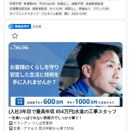
学歴不問
車通勤OK
平日のみOK
転勤なし
経験不問
未経験者歓迎
交通費全額支給
経験者歓迎
ネイルOK
残業なし
研修あり
ブランクOK
オープニングスタッフ
フルタイム歓迎
週2・3日からOK
正社員
(入社3年目で最高年収 854万円)水道の工事スタッフ
一生食いっぱぐれない技術力でしっかり稼ぐ！
クラシアン つくば営業所
交通・アクセス 荒川沖駅から車で15分