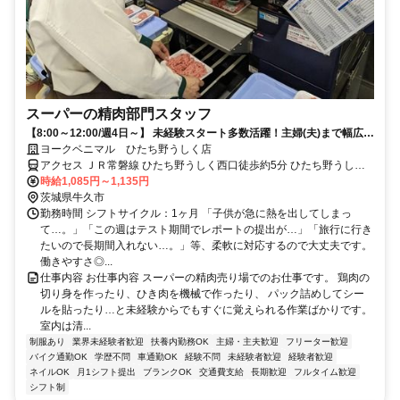
スーパーの精肉部門スタッフ
【8:00～12:00/週4日～】 未経験スタート多数活躍！主婦(夫)まで幅広い
層が在籍★
ヨークベニマル ひたち野うしく店
アクセス ＪＲ常磐線 ひたち野うしく西口徒歩約5分 ひたち野うしく
駅(JR在来線)5分
時給1,085円～1,135円
茨城県牛久市
勤務時間 シフトサイクル：1ヶ月 「子供が急に熱を出してしまっ
て…。」「この週はテスト期間でレポートの提出が…」「旅行に行き
たいので長期間入れない…。」等、柔軟に対応するので大丈夫です。
働きやすさ◎...
仕事内容 お仕事内容 スーパーの精肉売り場でのお仕事です。 鶏肉の
切り身を作ったり、ひき肉を機械で作ったり、 パック詰めしてシー
ルを貼ったり…と未経験からでもすぐに覚えられる作業ばかりです。
室内は清...
制服あり
業界未経験者歓迎
扶養内勤務OK
主婦・主夫歓迎
フリーター歓迎
バイク通勤OK
学歴不問
車通勤OK
経験不問
未経験者歓迎
経験者歓迎
ネイルOK
月1シフト提出
ブランクOK
交通費支給
長期歓迎
フルタイム歓迎
シフト制