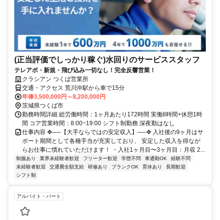
(正当評価でしっかり稼ぐ)水回りのサービススタッフ
テレアポ・新規・飛び込み一切なし！完全反響営業！
クラシアン つくば営業所
交通・アクセス 荒川沖駅から車で15分
年俸3,500,000円～8,200,000円
茨城県つくば市
勤務時間詳細 総労働時間：1ヶ月あたり172時間 実働8時間+休憩1時
間 コア営業時間：8:00~19:00 シフト制勤務 深夜勤はなし
仕事内容 ✥──【大手ならではの安定収入】──✥ 入社後の9ヶ月はサ
ポート期間として各種手当が充実しており、 安定した収入を得なが
らお仕事に慣れていただけます！ ・入社1ヶ月目〜3ヶ月目：月収 2...
制服あり
業界未経験者歓迎
フリーター歓迎
学歴不問
車通勤OK
経験不問
未経験者歓迎
交通費全額支給
研修あり
ブランクOK
育休あり
長期歓迎
シフト制
アルバイト・パート