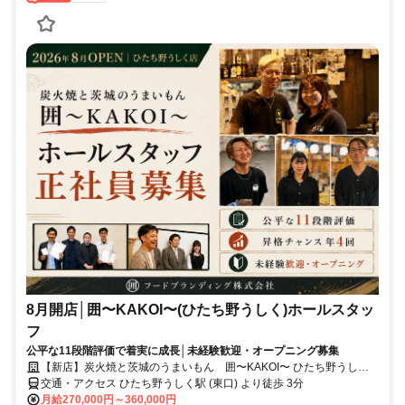
8月開店│囲〜KAKOI〜(ひたち野うしく)ホールスタッ
フ
公平な11段階評価で着実に成長│未経験歓迎・オープニング募集
【新店】炭火焼と茨城のうまいもん 囲〜KAKOI〜 ひたち野うしく
店│フードブランディング株式会社
交通・アクセス ひたち野うしく駅 (東口) より徒歩 3分
月給270,000円～360,000円