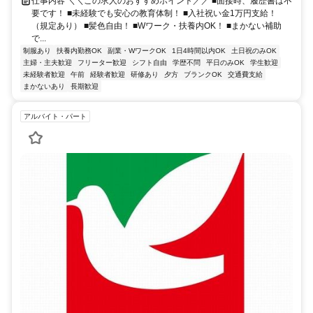
仕事内容 ＼＼この求人のおすすめポイント／／ ■面接時、履歴書は不
要です！ ■未経験でも安心の教育体制！ ■入社祝い金1万円支給！
（規定あり） ■髪色自由！ ■Wワーク・扶養内OK！ ■まかない補助
で...
制服あり
扶養内勤務OK
副業・WワークOK
1日4時間以内OK
土日祝のみOK
主婦・主夫歓迎
フリーター歓迎
シフト自由
学歴不問
平日のみOK
学生歓迎
未経験者歓迎
午前
経験者歓迎
研修あり
夕方
ブランクOK
交通費支給
まかないあり
長期歓迎
アルバイト・パート