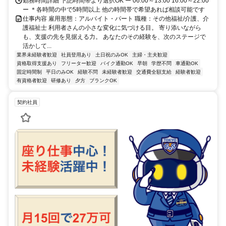
勤務時間詳細 下記時間帯より選択OK ー 06:00～13:00 16:00～22:00
ー ＊各時間の中で5時間以上 他の時間帯で希望あれば相談可能です
仕事内容 雇用形態：アルバイト・パート 職種：その他福祉/介護、介
護福祉士 利用者さんの小さな変化に気づける目。 寄り添いながら
も、支援の先を見据える力。 あなたのその経験を、次のステージで
活かして...
業界未経験者歓迎
社員登用あり
土日祝のみOK
主婦・主夫歓迎
資格取得支援あり
フリーター歓迎
バイク通勤OK
早朝
学歴不問
車通勤OK
固定時間制
平日のみOK
経験不問
未経験者歓迎
交通費全額支給
経験者歓迎
有資格者歓迎
研修あり
夕方
ブランクOK
契約社員