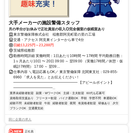
大手メーカーの施設警備スタッフ
月の半分がお休みで正社員並の収入◎完全個室の仮眠室あり
東京警備保障株式会社 稲敷郡阿見町星の里の工場
交通・アクセス 阿見東インターから車で4分
日給13,225円～23,288円
茨城県稲敷郡
勤務時間詳細 実働時間：1日あたり10時間 〜 17時間 平均勤務日数：
1ヶ月あたり10日 〜 20日 09:00 ～ 翌09:00 （実働17時間／休憩・仮
眠計7時間） 17:00 ～ 翌09:...
仕事内容 ＼電話応募もOK／ 東京警備保障 北関東支社：029-855-
6960 「求人を見た」とお伝えください！
━━━━━━━━━━━━━━━━━━ 【アピールポイント】
━━━━━━━━━━━...
業界未経験者歓迎
副業・WワークOK
主婦・主夫歓迎
60代も応募可
資格取得支援あり
フリーター歓迎
バイク通勤OK
早朝
学歴不問
車通勤OK
経験不問
未経験者歓迎
午前
経験者歓迎
夜間
有資格者歓迎
研修あり
夕方
ブランクOK
交通費支給
同じ企業の求人
正社員