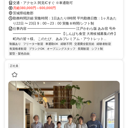
交通・アクセス 阿見ICすぐ ※車通勤可
月給380,000円～600,000円
茨城県稲敷郡
勤務時間詳細 実働時間：1日あたり8時間 平均勤務日数：1ヶ月あた
り22日 〜 23日 9：00～23：00 実働８時間/シフト制
仕事内容 ━━━━━━━━━━━━━━ 江戸かわら版 あみ宿 号外
━━━━━━━━━━━━━━ 【しんぱち食堂 大将候補募集の件】
町内の皆々様。 このたび、 あみプレミアム・アウトレット...
制服あり
フリーター歓迎
車通勤OK
経験不問
交通費全額支給
経験者歓迎
有資格者歓迎
ブランクOK
オープニングスタッフ
長期歓迎
シフト制
髪型・髪色自由
正社員