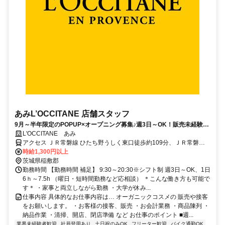
あみL’OCCITANE 店舗スタッフ
9月～半年限定のPOPUP×オープニング募集♪週3日～OK！販売未経験大
歓迎◎
L'OCCITANE あみ
アクセス ＪＲ常磐線 ひたち野うしく東口徒歩約109分、ＪＲ常磐線
荒川沖東口徒歩約113分
時給1,300円以上
茨城県稲敷郡
勤務時間 【勤務時間 補足】 9:30～20:30※シフト制 週3日～OK、1日
6ｈ～7.5h （曜日・短時間勤務など応相談） ＊こんな働き方も可能で
す＊ ・家事と両立しながら勤務 ・大学が休み...
仕事内容 具体的なお仕事内容は… オーガニックコスメの 販売や接客
をお願いします。 ・お客様の接客、販売 ・お会計業務 ・商品陳列 ・
納品作業 ・清掃、開店、閉店準備 など お仕事のポイント ■週...
業界未経験者歓迎
社員登用あり
土日祝のみOK
フリーター歓迎
バイク通勤OK