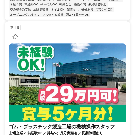
学歴不問
車通勤OK
平日のみOK
転勤なし
経験不問
未経験者歓迎
交通費全額支給
経験者歓迎
ネイルOK
残業なし
研修あり
ブランクOK
オープニングスタッフ
フルタイム歓迎
週2・3日からOK
正社員
ゴム・プラスチック製造工場の機械操作スタッフ
上場企業／未経験OK／賞与5ヶ月分実績有／長期休暇あり！