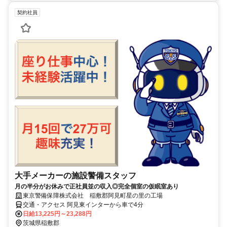
契約社員
大手メーカーの施設警備スタッフ
月の半分がお休みで正社員並の収入◎完全個室の仮眠室あり
東京警備保障株式会社 稲敷郡阿見町星の里の工場
交通・アクセス 阿見東インターから車で4分
日給13,225円～23,288円
茨城県稲敷郡