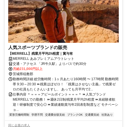
人気スポーツブランドの販売
【MERRELL】残業月平均2h程度｜賞与有
MERRELL あみプレミアムアウトレット
交通・アクセス 「JR牛久駅」よりバスで約30分
月給231,000円以上
茨城県稲敷郡
勤務時間詳細 総労働時間：1ヶ月あたり160時間 〜 177時間 勤務時間
帯 9:30～20:30 ⏩残業ほぼゼロ！ 「残業はさせない主義」で残業ゼ
ロの社員もたくさんいますし、 あっても月平均で2...
仕事内容 ＊＝＝＝アピールポイント＝＝＝＊ ⏩人気ブランド
MERRELLでの勤務！ ⏩週休2日制/残業月平均2h程度 ⏩未経験者歓
迎！研修制度で安心◎ ⏩業績連動賞与年2回表彰制度など モチベーシ
ョ...
変形労働時間制
学歴不問
交通費全額支給
ブランクOK
交通費支給
社割あり
同じ企業の求人