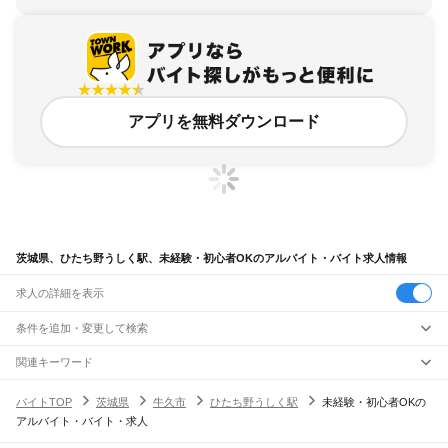
アプリを無料ダウンロード
茨城県、ひたち野うしく駅、未経験・初心者OKのアルバイト・バイト求人情報
求人の詳細を表示
条件を追加・変更して検索
市区町村を追加・変更
関連キーワード
完全在宅ワーク 全国
シール貼り 在宅
現在地周辺
ガチャガチャ
犬カフェ
茨城県
駅を追加・変更
バイトTOP
茨城県
牛久市
ひたち野うしく駅
未経験・初心者OKの
茨城県
すべて
アルバイト・バイト・求人
水戸市
日立市
土浦市
古河市
石岡市
結城市
龍ケ崎市
下妻市
常総市
常陸太田市
職種を追加・変更
JR常磐線(取手～いわき)
高萩市
北茨城市
笠間市
取手市
牛久市
つくば市
ひたちなか市
鹿嶋市
潮来市