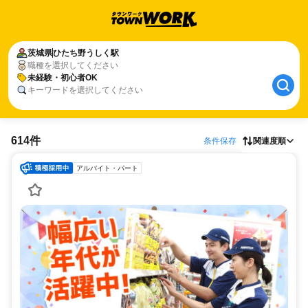
茨城県
ひたち野うしく駅
職種を選択してください
未経験・初心者OK
キーワードを選択してください
614件
条件保存
関連度順
アルバイト・パート