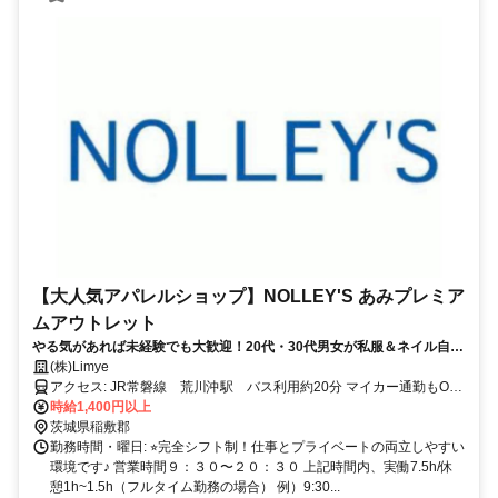
【大人気アパレルショップ】NOLLEY'S あみプレミア
ムアウトレット
やる気があれば未経験でも大歓迎！20代・30代男女が私服＆ネイル自由
で活躍中のノーリーズで、お洒落を仕事にしませんか？
(株)Limye
アクセス: JR常磐線 荒川沖駅 バス利用約20分 マイカー通勤もOK
です！
時給1,400円以上
茨城県稲敷郡
勤務時間・曜日: ⭐︎完全シフト制！仕事とプライベートの両立しやすい
環境です♪ 営業時間９：３０〜２０：３０ 上記時間内、実働7.5h/休
憩1h~1.5h（フルタイム勤務の場合） 例）9:30...