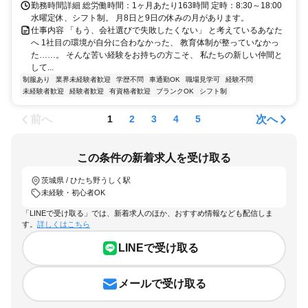
勤務時間詳細 総労働時間：1ヶ月あたり163時間 定時：8:30～18:00
水曜定休、シフト制。 月8日と9日の休みの月があります。
仕事内容 「もう、会社選びで失敗したくない」 と考えているあなた
へ 1社目の環境が自分に合わなかった、 教育体制が整っていなかっ
た……。 そんな苦い経験をお持ちの方こそ、 私たちの新しい仲間と
して...
制服あり
業界未経験者歓迎
学歴不問
車通勤OK
職場見学可
経験不問
未経験者歓迎
経験者歓迎
有資格者歓迎
ブランクOK
シフト制
前へ
次へ
1
2
3
4
5
この条件の新着求人を受け取る
茨城県 / ひたち野うしく駅
未経験・初心者OK
「LINEで受け取る」では、新着求人のほか、おすすめ情報なども配信しま
す。
詳しくはこちら
LINEで受け取る
メールで受け取る