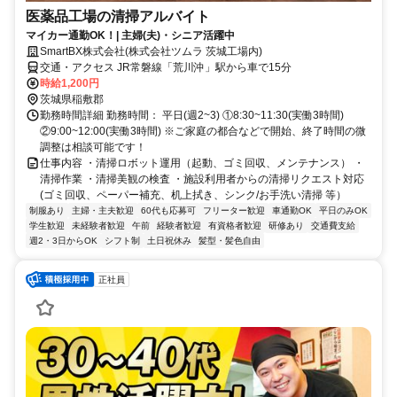
医薬品工場の清掃アルバイト
マイカー通勤OK！| 主婦(夫)・シニア活躍中
SmartBX株式会社(株式会社ツムラ 茨城工場内)
交通・アクセス JR常磐線「荒川沖」駅から車で15分
時給1,200円
茨城県稲敷郡
勤務時間詳細 勤務時間： 平日(週2~3) ①8:30~11:30(実働3時間)
②9:00~12:00(実働3時間) ※ご家庭の都合などで開始、終了時間の微
調整は相談可能です！
仕事内容 ・清掃ロボット運用（起動、ゴミ回収、メンテナンス） ・
清掃作業 ・清掃美観の検査 ・施設利用者からの清掃リクエスト対応
(ゴミ回収、ペーパー補充、机上拭き、シンク/お手洗い清掃 等）
制服あり
主婦・主夫歓迎
60代も応募可
フリーター歓迎
車通勤OK
平日のみOK
学生歓迎
未経験者歓迎
午前
経験者歓迎
有資格者歓迎
研修あり
交通費支給
週2・3日からOK
シフト制
土日祝休み
髪型・髪色自由
正社員