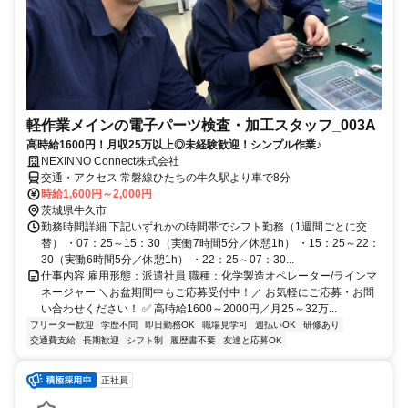
軽作業メインの電子パーツ検査・加工スタッフ_003A
高時給1600円！月収25万以上◎未経験歓迎！シンプル作業♪
NEXINNO Connect株式会社
交通・アクセス 常磐線ひたちの牛久駅より車で8分
時給1,600円～2,000円
茨城県牛久市
勤務時間詳細 下記いずれかの時間帯でシフト勤務（1週間ごとに交
替） ・07：25～15：30（実働7時間5分／休憩1h） ・15：25～22：
30（実働6時間5分／休憩1h） ・22：25～07：30...
仕事内容 雇用形態：派遣社員 職種：化学製造オペレーター/ラインマ
ネージャー ＼お盆期間中もご応募受付中！／ お気軽にご応募・お問
い合わせください！ ✅ 高時給1600～2000円／月25～32万...
フリーター歓迎
学歴不問
即日勤務OK
職場見学可
週払いOK
研修あり
交通費支給
長期歓迎
シフト制
履歴書不要
友達と応募OK
正社員