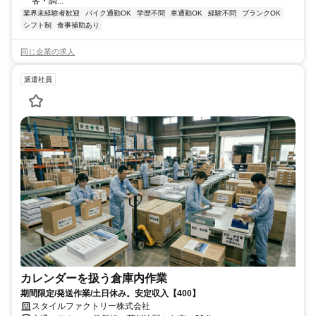
客・調...
業界未経験者歓迎
バイク通勤OK
学歴不問
車通勤OK
経験不問
ブランクOK
シフト制
食事補助あり
同じ企業の求人
派遣社員
カレンダーを扱う倉庫内作業
期間限定/発送作業/土日休み。安定収入【400】
スタイルファクトリー株式会社