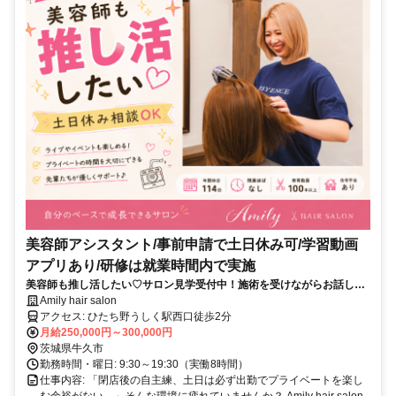
美容師アシスタント/事前申請で土日休み可/学習動画
アプリあり/研修は就業時間内で実施
美容師も推し活したい♡サロン見学受付中！施術を受けながらお話しま
せんか？✅️土日休み相談OK ✅️動画学習教材あり✅️就業時間内の研修あり
Amily hair salon
アクセス: ひたち野うしく駅西口徒歩2分
月給250,000円～300,000円
茨城県牛久市
勤務時間・曜日: 9:30～19:30（実働8時間）
仕事内容: 「閉店後の自主練、土日は必ず出勤でプライベートを楽し