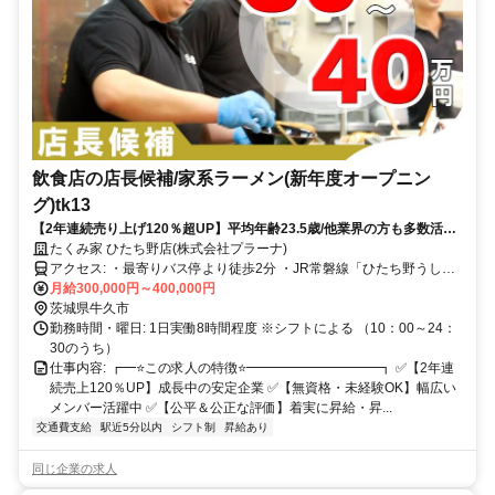
飲食店の店長候補/家系ラーメン(新年度オープニン
グ)tk13
【2年連続売り上げ120％超UP】平均年齢23.5歳/他業界の方も多数活躍
中
たくみ家 ひたち野店(株式会社プラーナ)
アクセス: ・最寄りバス停より徒歩2分 ・JR常磐線「ひたち野うしく
駅」より徒歩10分 ・車通勤可(駐車場有)
月給300,000円～400,000円
茨城県牛久市
勤務時間・曜日: 1日実働8時間程度 ※シフトによる （10：00～24：
30のうち）
仕事内容: ┏━⭐️この求人の特徴⭐️━━━━━━━━━━┓ ✅️【2年連
続売上120％UP】成長中の安定企業 ✅️【無資格・未経験OK】幅広い
メンバー活躍中 ✅️【公平＆公正な評価】着実に昇給・昇...
交通費支給
駅近5分以内
シフト制
昇給あり
同じ企業の求人