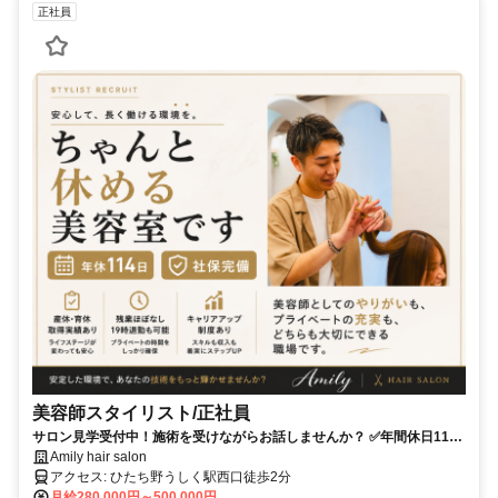
正社員
美容師スタイリスト/正社員
サロン見学受付中！施術を受けながらお話しませんか？ ✅️年間休日114
日✅️社会保険完備✅️残業ほぼなし✅️土日の希望休みOK
Amily hair salon
アクセス: ひたち野うしく駅西口徒歩2分
月給280,000円～500,000円