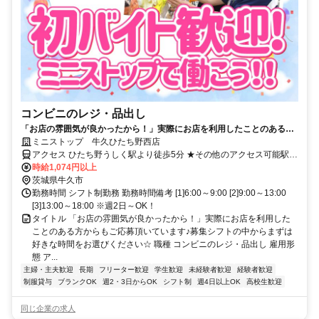
コンビニのレジ・品出し
「お店の雰囲気が良かったから！」実際にお店を利用したことのある方
からもご応募頂いています♪募集シフトの中からまずは好きな時間をお選
ミニストップ 牛久ひたち野西店
びください☆
アクセス ひたち野うしく駅より徒歩5分 ★その他のアクセス可能駅/
荒川沖駅、牛久駅、土浦駅、龍ケ崎市駅 ★国道6号線沿い、ひたち野
時給1,074円以上
うしく駅西入口交差点そば(ヨークベニマル近く)
茨城県牛久市
勤務時間 シフト制勤務 勤務時間備考 [1]6:00～9:00 [2]9:00～13:00
[3]13:00～18:00 ※週2日～OK！
タイトル 「お店の雰囲気が良かったから！」実際にお店を利用した
ことのある方からもご応募頂いています♪募集シフトの中からまずは
好きな時間をお選びください☆ 職種 コンビニのレジ・品出し 雇用形
態 ア...
主婦・主夫歓迎
長期
フリーター歓迎
学生歓迎
未経験者歓迎
経験者歓迎
制服貸与
ブランクOK
週2・3日からOK
シフト制
週4日以上OK
高校生歓迎
同じ企業の求人