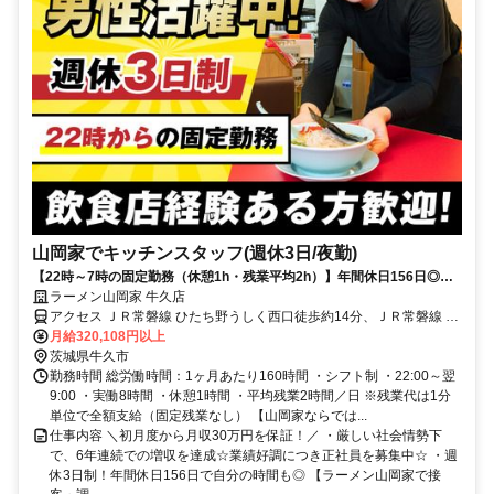
山岡家でキッチンスタッフ(週休3日/夜勤)
【22時～7時の固定勤務（休憩1h・残業平均2h）】年間休日156日◎初
月から月収32万円！
ラーメン山岡家 牛久店
アクセス ＪＲ常磐線 ひたち野うしく西口徒歩約14分、ＪＲ常磐線 牛
久西口徒歩約41分、ＪＲ常磐線 荒川沖西口徒歩約47分
月給320,108円以上
茨城県牛久市
勤務時間 総労働時間：1ヶ月あたり160時間 ・シフト制 ・22:00～翌
9:00 ・実働8時間 ・休憩1時間 ・平均残業2時間／日 ※残業代は1分
単位で全額支給（固定残業なし） 【山岡家ならでは...
仕事内容 ＼初月度から月収30万円を保証！／ ・厳しい社会情勢下
で、6年連続での増収を達成☆業績好調につき正社員を募集中☆ ・週
休3日制！年間休日156日で自分の時間も◎ 【ラーメン山岡家で接