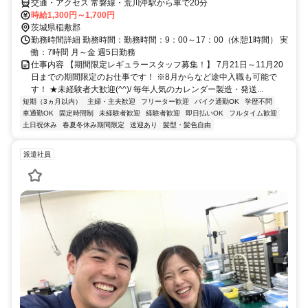
交通・アクセス 常磐線・荒川沖駅から車で20分
時給1,300円～1,700円
茨城県稲敷郡
勤務時間詳細 勤務時間：勤務時間：9：00～17：00（休憩1時間） 実
働：7時間 月～金 週5日勤務
仕事内容 【期間限定レギュラースタッフ募集！】 7月21日～11月20
日までの期間限定のお仕事です！ ※8月からなど途中入職も可能で
す！ ★未経験者大歓迎(^^)/ 毎年人気のカレンダー製造・発送...
短期（3ヵ月以内）
主婦・主夫歓迎
フリーター歓迎
バイク通勤OK
学歴不問
車通勤OK
固定時間制
未経験者歓迎
経験者歓迎
即日払いOK
フルタイム歓迎
土日祝休み
春夏冬休み期間限定
送迎あり
髪型・髪色自由
派遣社員