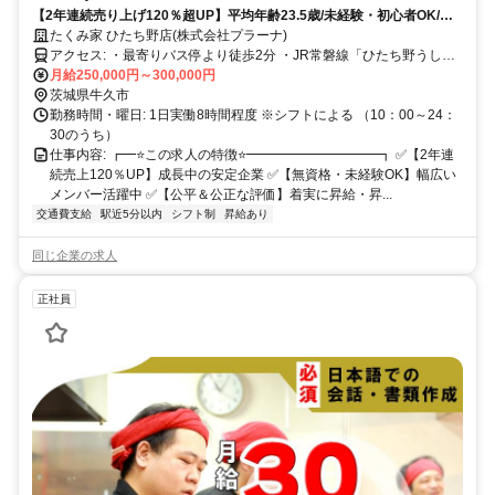
【2年連続売り上げ120％超UP】平均年齢23.5歳/未経験・初心者OK/他
業界の方も多数活躍中
たくみ家 ひたち野店(株式会社プラーナ)
アクセス: ・最寄りバス停より徒歩2分 ・JR常磐線「ひたち野うしく
駅」より徒歩10分 ・車通勤可(駐車場有)
月給250,000円～300,000円
茨城県牛久市
勤務時間・曜日: 1日実働8時間程度 ※シフトによる （10：00～24：
30のうち）
仕事内容: ┏━⭐️この求人の特徴⭐️━━━━━━━━━━┓ ✅️【2年連
続売上120％UP】成長中の安定企業 ✅️【無資格・未経験OK】幅広い
メンバー活躍中 ✅️【公平＆公正な評価】着実に昇給・昇...
交通費支給
駅近5分以内
シフト制
昇給あり
同じ企業の求人
正社員