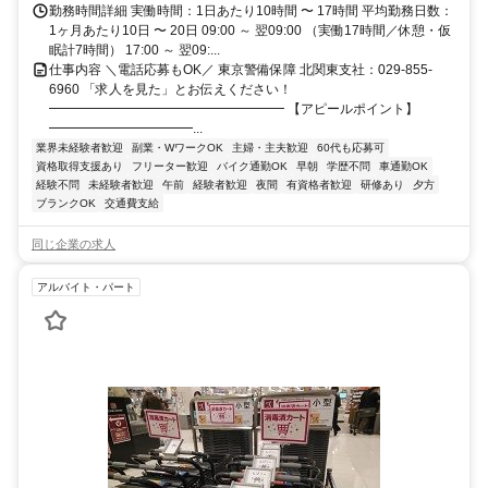
勤務時間詳細 実働時間：1日あたり10時間 〜 17時間 平均勤務日数：
1ヶ月あたり10日 〜 20日 09:00 ～ 翌09:00 （実働17時間／休憩・仮
眠計7時間） 17:00 ～ 翌09:...
仕事内容 ＼電話応募もOK／ 東京警備保障 北関東支社：029-855-
6960 「求人を見た」とお伝えください！
━━━━━━━━━━━━━━━━━━ 【アピールポイント】
━━━━━━━━━━━...
業界未経験者歓迎
副業・WワークOK
主婦・主夫歓迎
60代も応募可
資格取得支援あり
フリーター歓迎
バイク通勤OK
早朝
学歴不問
車通勤OK
経験不問
未経験者歓迎
午前
経験者歓迎
夜間
有資格者歓迎
研修あり
夕方
ブランクOK
交通費支給
同じ企業の求人
アルバイト・パート