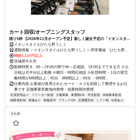
カート回収/オープニングスタッフ
残り5枠 【2026年11月オープン予定】新しく誕生予定の「イオンスタイ
ルひたち野うしく」でカート回収スタッフの募集です。選考会を開催し
イオンスタイルひたち野うしく
ます
通勤情報 ＜イオンスタイルひたち野うしく＞JR常磐線「ひたち野う
しく駅」東口から徒歩2分
時給1,120円以上
茨城県牛久市
勤務時間 8：00～19:00の間で4h～応相談、19:00までできる方 ※土
日祝は月半分以上勤務 ※曜日・時間応相談 ※休憩時間 ・1日の実労
働時間が6時間以上：45分、8時間以上：60分 ・6時間...
仕事内容 お客様が使用されたカート・カゴを回収して整理するお仕
事です 店舗事業所敷地内禁煙・就業時間内禁煙
社員登用あり
フリーター歓迎
大量募集
車通勤OK
学生歓迎
未経験者歓迎
経験者歓迎
研修あり
制服貸与
ブランクOK
交通費支給
シフト制
社割あり
正社員