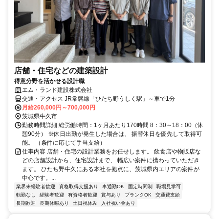
店舗・住宅などの建築設計
得意分野を活かせる設計職
エム・ランド建設株式会社
交通・アクセス JR常磐線「ひたち野うしく駅」～車で1分
月給260,000円～700,000円
茨城県牛久市
勤務時間詳細 総労働時間：1ヶ月あたり170時間 8：30～18：00（休
憩90分） ※休日出勤が発生した場合は、 振替休日を優先して取得可
能。 （条件に応じて手当支給）
仕事内容 店舗・住宅の設計業務をお任せします。 飲食店や物販店な
どの店舗設計から、住宅設計まで、 幅広い案件に携わっていただき
ます。 ひたち野牛久にある本社を拠点に、茨城県内エリアの案件が
中心です。...
業界未経験者歓迎
資格取得支援あり
車通勤OK
固定時間制
職場見学可
転勤なし
経験者歓迎
有資格者歓迎
賞与あり
ブランクOK
交通費支給
長期歓迎
長期休暇あり
土日祝休み
入社祝い金あり