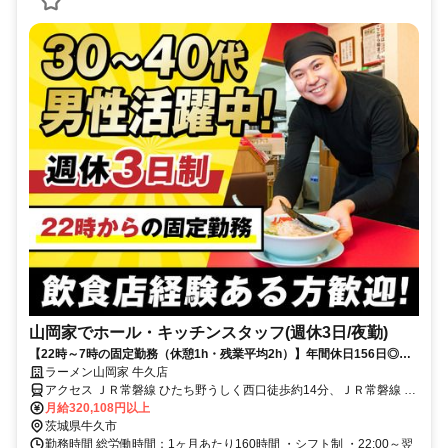
山岡家でホール・キッチンスタッフ(週休3日/夜勤)
【22時～7時の固定勤務（休憩1h・残業平均2h）】年間休日156日◎初
月から月収32万円！
ラーメン山岡家 牛久店
アクセス ＪＲ常磐線 ひたち野うしく西口徒歩約14分、ＪＲ常磐線 牛
久西口徒歩約41分、ＪＲ常磐線 荒川沖西口徒歩約47分
月給320,108円以上
茨城県牛久市
勤務時間 総労働時間：1ヶ月あたり160時間 ・シフト制 ・22:00～翌