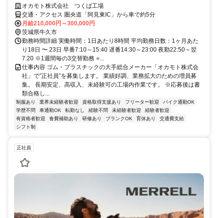
オカモト株式会社 つくば工場
交通・アクセス 圏央道「阿見東IC」から車で約5分
月給210,000円～300,000円
茨城県牛久市
勤務時間詳細 実働時間：1日あたり8時間 平均勤務日数：1ヶ月あた
り18日 〜 23日 早番7:10～15:40 遅番14:30～23:00 夜勤22:50～翌
7:20 ※1週間毎の3交替勤務 ⭐️...
仕事内容 ゴム・プラスチックの大手総合メーカー「オカモト株式会
社」で”正社員”を募集します。 業績好調、業務拡大のための増員募
集。 長期安定、高収入、未経験可の工場内作業です。 ※応募後は書
類合格し...
制服あり
業界未経験者歓迎
資格取得支援あり
フリーター歓迎
バイク通勤OK
学歴不問
車通勤OK
転勤なし
経験不問
未経験者歓迎
経験者歓迎
有資格者歓迎
食費補助あり
研修あり
ブランクOK
育休あり
交通費支給
シフト制
正社員