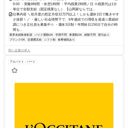
9:00 ・実働8時間 ・休憩1時間 ・平均残業2時間／日 ※残業代は1分
単位で全額支給（固定残業なし） 【山岡家ならでは...
仕事内容 ＼初月度の想定月収32万円以上！しかも週休3日で働きやす
さ抜群！／ ・厳しい社会情勢下で、6年連続での増収を達成☆業績好
調につき正社員を募集中☆ ・週休3日制！年間休日156日で自分の時
間も...
業界未経験者歓迎
バイク通勤OK
学歴不問
車通勤OK
経験不問
賞与あり
ブランクOK
交通費支給
シフト制
食事補助あり
同じ企業の求人
アルバイト・パート