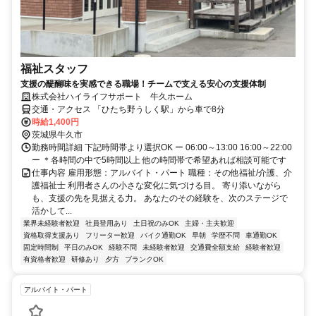
福祉スタッフ
支援の醍醐味を実感できる職場！チームで支える安心の支援体制
株式会社ハイライフサポート 牛久ホーム
交通・アクセス 「ひたち野うしく駅」から車で8分
時給1,400円
茨城県牛久市
勤務時間詳細 下記時間帯より選択OK ー 06:00～13:00 16:00～22:00
ー ＊各時間の中で5時間以上 他の時間帯で希望あれば相談可能です
仕事内容 雇用形態：アルバイト・パート 職種：その他福祉/介護、介
護福祉士 利用者さんの小さな変化に気づける目。 寄り添いながら
も、支援の先を見据える力。 あなたのその経験を、次のステージで
活かして...
業界未経験者歓迎
社員登用あり
土日祝のみOK
主婦・主夫歓迎
資格取得支援あり
フリーター歓迎
バイク通勤OK
早朝
学歴不問
車通勤OK
固定時間制
平日のみOK
経験不問
未経験者歓迎
交通費全額支給
経験者歓迎
有資格者歓迎
研修あり
夕方
ブランクOK
アルバイト・パート