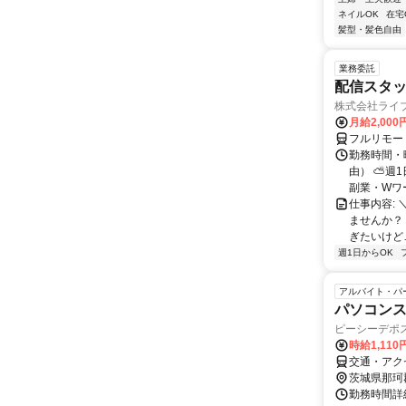
ネイルOK
在宅
髪型・髪色自由
業務委託
配信スタッ
株式会社ライ
月給2,000
フルリモー
勤務時間・
由） ⛅週1
副業・Wワ
仕事内容: 
ませんか？
ぎたいけど…
週1日からOK
アルバイト・パ
パソコン
ピーシーデポス
時給1,110
交通・アク
茨城県那珂
勤務時間詳細