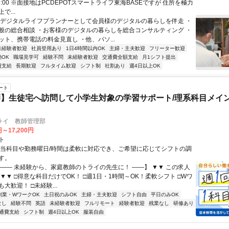
~19:00 ※面接地はPCDEPOTスマートライフ東海BASEですが 住所を極力
で...
・デジタルライフプランナーとして会員様のデジタルの暮らしを伴走 ・
般の総合相談 ・お客様のデジタルの暮らしを総合コンサルティング ・
ット、携帯電話の料金見直し ・他、パソ...
未経験者歓迎
社員登用あり
1日4時間以内OK
主婦・主夫歓迎
フリーター歓迎
OK
職場見学可
経験不問
未経験者歓迎
交通費全額支給
月1シフト提出
費支給
長期歓迎
フルタイム歓迎
シフト制
社割あり
週4日以上OK
ート
】生徒宅へ訪問して小学生対象の学習サポート/理系科目メイン
ライ 教師管理部
円～17,200円
ト
担当科目や勤務曜日/時間は柔軟に対応でき、ご希望に応じてシフトの調
す。
【―― 未経験から、家庭教師のトライの先生に！ ――】 ▼▼ この求人
！ ▼▼ □得意な科目だけでOK！ □週1日・1時間～OK！柔軟シフト □Wワ
大歓迎！ □未経験...
副業・WワークOK
土日祝のみOK
主婦・主夫歓迎
シフト自由
平日のみOK
なし
経験不問
英語
未経験者歓迎
フルリモート
経験者歓迎
残業なし
研修あり
通費支給
シフト制
週4日以上OK
服装自由