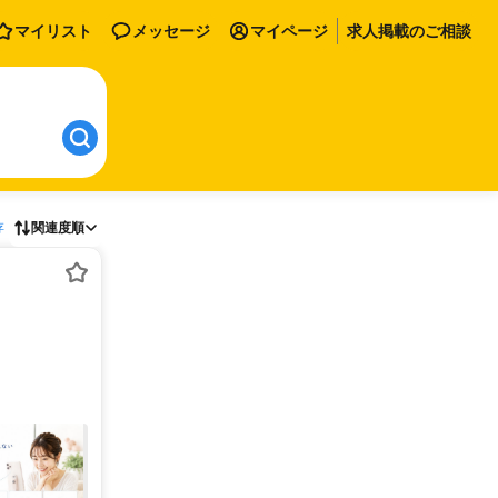
マイリスト
メッセージ
マイページ
求人掲載のご相談
存
関連度順