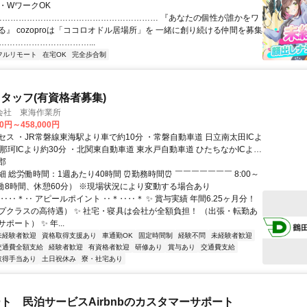
業・WワークOK
 …………………………………………………… 『あなたの個性が誰かをワ
る』 cozoproは「ココロオドル居場所」を 一緒に創り続ける仲間を募集
……………………………...
フルリモート
在宅OK
完全歩合制
タッフ(有資格者募集)
会社 東海作業所
00円～458,000円
セス ・JR常磐線東海駅より車で約10分 ・常磐自動車道 日立南太田ICよ
那珂ICより約30分 ・北関東自動車道 東水戸自動車道 ひたちなかICより
郡
 総労働時間：1週あたり40時間 ⏰勤務時間⏰ ￣￣￣￣￣￣￣ 8:00～
（実働8時間、休憩60分） ※現場状況により変動する場合あり
‥‥＊‥ アピールポイント ‥＊‥‥＊ ✨ 賞与実績 年間6.25ヶ月分！
プクラスの高待遇） ✨ 社宅・寝具は会社が全額負担！ （出張・転勤あ
ポート） ✨ 年...
未経験者歓迎
資格取得支援あり
車通勤OK
固定時間制
経験不問
未経験者歓迎
交通費全額支給
経験者歓迎
有資格者歓迎
研修あり
賞与あり
交通費支給
取得手当あり
土日祝休み
寮・社宅あり
ト 民泊サービスAirbnbのカスタマーサポート