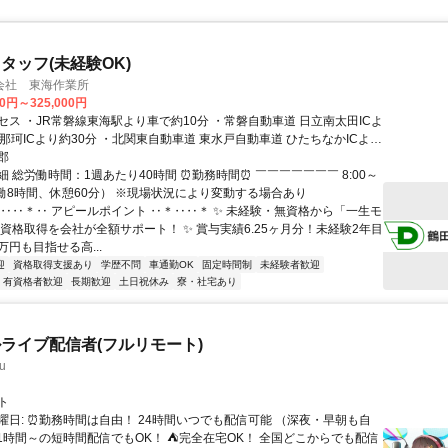
タッフ(未経験OK)
会社 東海作業所
00円～325,000円
セス ・JR常磐線東海駅より車で約10分 ・常磐自動車道 日立南太田ICよ
那珂ICより約30分 ・北関東自動車道 東水戸自動車道 ひたちなかICより
郡
 総労働時間：1週あたり40時間 ⏰勤務時間⏰ ￣￣￣￣￣￣￣ 8:00～
（実働8時間、休憩60分） ※現場状況により変動する場合あり
＊‥‥＊‥ アピールポイント ‥＊‥‥＊ ✨ 未経験・無資格から「一生モ
家資格取得を会社が全額サポート！ ✨ 賞与実績6.25ヶ月分！未経験2年目
0万円も目指せる高...
迎
資格取得支援あり
学歴不問
車通勤OK
固定時間制
未経験者歓迎
有資格者歓迎
長期歓迎
土日祝休み
寮・社宅あり
ライブ配信者(フルリモート)
u
ト
曜日: ⏰勤務時間は自由！ 24時間いつでも配信可能 （深夜・早朝も自
日1時間～の短時間配信でもOK！ ⛺完全在宅OK！ 全国どこからでも配信