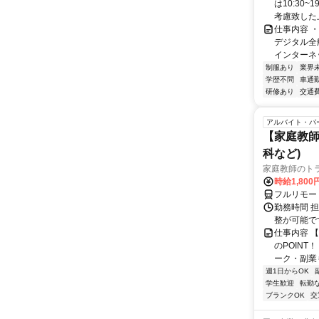
は10:30
考慮致した上
仕事内容 
デジタル全
インターネ
制服あり
業界
学歴不問
車通勤
研修あり
交通
アルバイト・パ
【家庭教師
科など)
家庭教師のト
時給1,800
フルリモー
勤務時間 
整が可能で
仕事内容 
のPOINT
ーク・副業も
週1日からOK
学生歓迎
転勤
ブランクOK
交