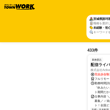
茨城県
那珂
職種を選択
未経験・初心
キーワード
433件
業務委託
配信ライ
株式会社Activa
完全歩合制
フルリモー
勤務時間詳
「休みたい
ト期間だか
仕事内容 
募集／ ✅
ト！全国どこ
主婦・主夫歓迎