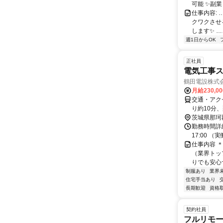
可能 ✨副
仕事内容:
クワクさせ
します✨ …
週1日からOK
正社員
電気工事ス
鶴田電設株式
月給230,0
交通・アク
り約10分、
約20分
茨城県那珂
勤務時間詳細
17:00 
仕事内容 ＊
（業界トッ
りでも安心サ
制服あり
業界
住宅手当あり
長期歓迎
資格
契約社員
フルリモー