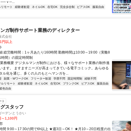
──ｖ─...
ルリモート
経験者歓迎
ネイルOK
在宅OK
完全歩合制
ピアスOK
服装自由
マンガ制作サポート業務のディレクター
株式会社
81円以上
ト
 総労働時間：1ヶ月あたり160時間 勤務時間は10:00～19:00（実働8
1時間）の固定時間制
〇業務概要 デジタルマンガ制作における、様々なサポート業務の制作進
います。 ますますニーズが高まってきている電子コミック。あらゆる
タル化を通じ、多くの人のもとへマンガを...
迎
副業・WワークOK
フリーター歓迎
学歴不問
固定時間制
経験不問
フルリモート
経験者歓迎
ネイルOK
在宅OK
ブランクOK
ピアスOK
服装自由
髪色自由
ート
ングスタッフ
ガーデンとうかい
円～1,100円
郡
間 9:00～17:30の間で6h以上 ★週3日～OK！ ★月10～20日程度の出