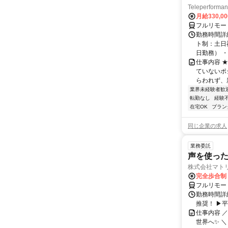
Teleperform
月給330,0
フルリモー
勤務時間詳
ト制：土日
日勤務） ・
仕事内容 
ていないポ
らわれず、新
業界未経験者歓
転勤なし
経験
在宅OK
ブラン
同じ企業の求人
業務委託
声を使っ
株式会社マト
完全歩合制
フルリモー
勤務時間詳細
推奨！ ▶
仕事内容 
世界へ✨ ＼