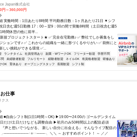
ance Japan株式会社
00円～360,000円
ト
細 実働時間：1日あたり8時間 平均勤務日数：1ヶ月あたり21日 ▼シフ
祝日含む週5日勤務 17：00～翌9：00の間で実働8時間（土日祝含む週5
1時間休憩の他に前半...
★新規プロジェクトスタート★ ✅ 完全在宅勤務♪ ✅ 弊社でしか募集をし
ジションです♪ ✅ これからの組織を一緒に形づくるやりがい ✅ 前例にと
しい挑戦ができる環境 ✅...
迎
ランチタイム
社員登用あり
副業・WワークOK
フリーター歓迎
学歴不問
不問
未経験者歓迎
フルリモート
経験者歓迎
ネイルOK
有資格者歓迎
研修あり
クOK
育休あり
オープニングスタッフ
長期歓迎
シフト制
たお仕事
リクス
ト
 ■自由シフト制(1日1時間～OK) ▶19:00〜24:00の ゴールデンタイム
平日だけ/土日だけなども調整自由 ▶初月のみ50時間以上の配信必須
／ 『声と想いでつながる、 新しい自分に出会える』 そんなライブ配信の
 ╭─────────･⭐･･───╮ ＼＼ ～ おすすめポイント！ ～ ／／