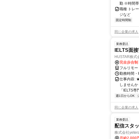
勤 ※時間
職種 トレ
ジなど
固定時間制
同じ企業の求人
業務委託
IELTS面接
HUSTAR株式
完全歩合制
フルリモー
勤務時間・曜
仕事内容:
しませんか
「IELTS
週1日からOK
同じ企業の求人
業務委託
配信スタッ
株式会社yeter
月給2,000