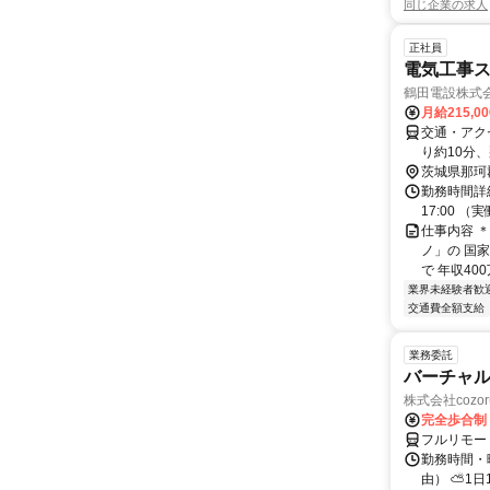
同じ企業の求人
正社員
電気工事ス
鶴田電設株式
月給215,0
交通・アク
り約10分、
約20分
茨城県那珂
勤務時間詳細
17:00 
仕事内容 
ノ」の 国
で 年収40
業界未経験者歓
交通費全額支給
業務委託
バーチャル
株式会社cozor
完全歩合制
フルリモー
勤務時間・
由） ⛅1