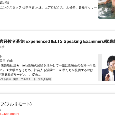
帯応相談
ーニングスタッフ 仕事内容 水泳、エアロビクス、太極拳、各種マッサー
官経験者募集!Experienced IELTS Speaking Examiners/家
会社
ト
日: 自由
 ★未経験歓迎★「ielts受験の経験を活かして一緒に受験生の合格へ伴走
？」 ★大学生をはじめ、社会人も活躍中！★ 私たちが提供するのは
専門家庭教師サービス」。従来...
シフト自由
英語
フルリモート
完全歩合制
フ(フルリモート)
a
円～600,000円