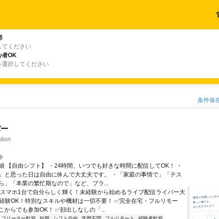
郡
してください
者OK
を選択してください
条件保
バー
tion
ト
細 【自由シフト】 ・24時間、いつでも好きな時間に配信してOK！ ・
」と思った日は自由に休んで大丈夫です。 ・「家庭の事情で」「テス
ら」「本業の繁忙期なので」など、プラ...
＼スマホ1台で自分らしく輝く！未経験から始めるライブ配信ライバー大
未経験OK！特別なスキルや機材は一切不要！ ✅完全在宅・フルリモー
からでも参加OK！ ✅顔出しなしの「...
フリーター歓迎
短期
シフト自由
学歴不問
フルリモート
経験者歓迎