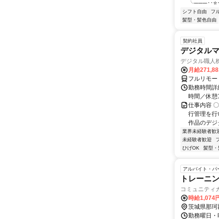
╰───･･⭐･
シフト自由
フ
髪型・髪色自由
契約社員
デジタル
デジタル職人
月給271,8
フルリモー
勤務時間詳細
時間／休憩
仕事内容 
行管理を行
作品のデジ
業界未経験者歓
未経験者歓迎
ひげOK
髪型・
アルバイト・パ
トレーニ
コミュニティ
時給1,074
茨城県那珂
勤務曜日・時