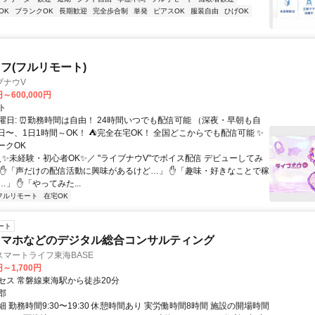
OK
ブランクOK
長期歓迎
完全歩合制
単発
ピアスOK
服装自由
ひげOK
フ(フルリモート)
ブナウV
円～600,000円
ト
曜日: ⏰勤務時間は自由！ 24時間いつでも配信可能 （深夜・早朝も自
日〜、1日1時間～OK！ ⛺完全在宅OK！ 全国どこからでも配信可能 ✨
ークOK
＼✨未経験・初心者OK✨／ "ライブナウV"でボイス配信 デビューしてみ
 ✋「声だけの配信活動に興味があるけど…」 ✋「趣味・好きなことで稼
」 ✋「やってみた...
フルリモート
在宅OK
ート
スマホなどのデジタル総合コンサルティング
マートライフ東海BASE
円～1,700円
セス 常磐線東海駅から徒歩20分
郡
 勤務時間9:30〜19:30 休憩時間あり 実労働時間8時間 施設の開場時間