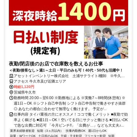
夜勤/閉店後のお店で在庫数を数えるお仕事
＜夜勤/接客なし＞週1～土日・平日のみも可！40代・50代も活躍中！
アセットインベントリー株式会社 土浦サテライト/棚卸 ※牛久エ
リア管轄
アクセス 牛久市及び近隣エリア
時給1,120円
茨城県牛久市
勤務時間 20:00～翌6:00 ※勤務地による ※実働7～8時間(休憩有) ※
週1日～OK ※シフト自己申告制 シフト自己申告制で働きやすさ抜群
◎ あなたの都合に合わせて無理なく働けます。 予定が...
仕事内容 タイパ重視の方にオススメ！ココで働くメリット ■夜勤で効
率よく稼げる ■週1日～OK！空いてる日にサクッと働ける ■日払いOK
で急な出費に対応可 「今月ピンチ!!」「出費が…」なども大丈夫♪...
業界未経験者歓迎
短期（3ヵ月以内）
扶養内勤務OK
週1日からOK
副業・WワークOK
土日祝のみOK
主婦・主夫歓迎
フリーター歓迎
短期