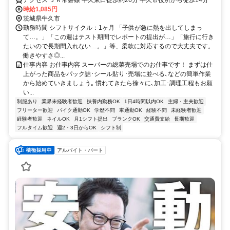
時給1,085円
茨城県牛久市
勤務時間 シフトサイクル：1ヶ月 「子供が急に熱を出してしまっ
て…。」「この週はテスト期間でレポートの提出が…」「旅行に行き
たいので長期間入れない…。」等、柔軟に対応するので大丈夫です。
働きやすさ◎...
仕事内容 お仕事内容 スーパーの総菜売場でのお仕事です！ まずは仕
上がった商品をパック詰･シール貼り･売場に並べる､などの簡単作業
から始めていきましょう｡ 慣れてきたら徐々に､加工･調理工程もお願
い...
制服あり
業界未経験者歓迎
扶養内勤務OK
1日4時間以内OK
主婦・主夫歓迎
フリーター歓迎
バイク通勤OK
学歴不問
車通勤OK
経験不問
未経験者歓迎
経験者歓迎
ネイルOK
月1シフト提出
ブランクOK
交通費支給
長期歓迎
フルタイム歓迎
週2・3日からOK
シフト制
アルバイト・パート