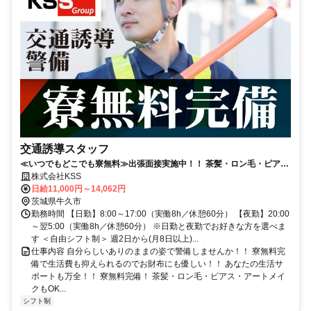
交通誘導スタッフ
≪いつでもどこでも寮無料≫出張面接実施中！！ 茶髪・ロン毛・ピア
ス・アートメイクOK★
株式会社KSS
日給11,000円～14,062円
茨城県牛久市
勤務時間 【日勤】8:00～17:00（実働8h／休憩60分） 【夜勤】20:00
～翌5:00（実働8h／休憩60分） ※日勤と夜勤でお好きな方を選べま
す ＜自由シフト制＞ 週2日から(月8日以上)...
仕事内容 自分らしいありのままの姿で警備しませんか！！ 寮無料完
備で生活費も抑えられるのでお財布にも優しい！！ あなたの生活サ
ポートも万全！！ 寮無料完備！ 茶髪・ロン毛・ピアス・アートメイ
クもOK...
シフト制