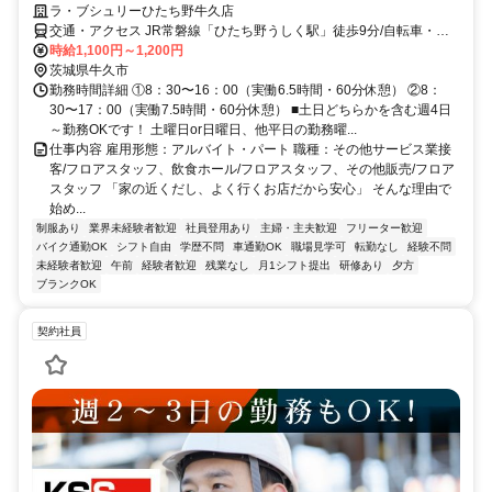
ラ・ブシュリーひたち野牛久店
交通・アクセス JR常磐線「ひたち野うしく駅」徒歩9分/自転車・バ
イク・車通勤OK（フードスクエアカスミひたち野牛久店内）
時給1,100円～1,200円
茨城県牛久市
勤務時間詳細 ①8：30〜16：00（実働6.5時間・60分休憩） ②8：
30〜17：00（実働7.5時間・60分休憩） ■土日どちらかを含む週4日
～勤務OKです！ 土曜日or日曜日、他平日の勤務曜...
仕事内容 雇用形態：アルバイト・パート 職種：その他サービス業接
客/フロアスタッフ、飲食ホール/フロアスタッフ、その他販売/フロア
スタッフ 「家の近くだし、よく行くお店だから安心」 そんな理由で
始め...
制服あり
業界未経験者歓迎
社員登用あり
主婦・主夫歓迎
フリーター歓迎
バイク通勤OK
シフト自由
学歴不問
車通勤OK
職場見学可
転勤なし
経験不問
未経験者歓迎
午前
経験者歓迎
残業なし
月1シフト提出
研修あり
夕方
ブランクOK
契約社員