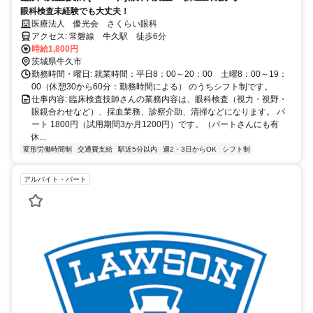
眼科検査未経験でも大丈夫！
医療法人 優光会 さくらい眼科
アクセス: 常磐線 牛久駅 徒歩6分
時給1,800円
茨城県牛久市
勤務時間・曜日: 就業時間：平日8：00～20：00 土曜8：00～19：
00（休憩30から60分：勤務時間による） のうちシフト制です。
仕事内容: 臨床検査技師さんの業務内容は、眼科検査（視力・視野・
眼鏡合わせなど）、採血業務、診察介助、清掃などになります。 パ
ート 1800円（試用期間3か月1200円）です。（パートさんにも有
休...
変形労働時間制
交通費支給
駅近5分以内
週2・3日からOK
シフト制
アルバイト・パート