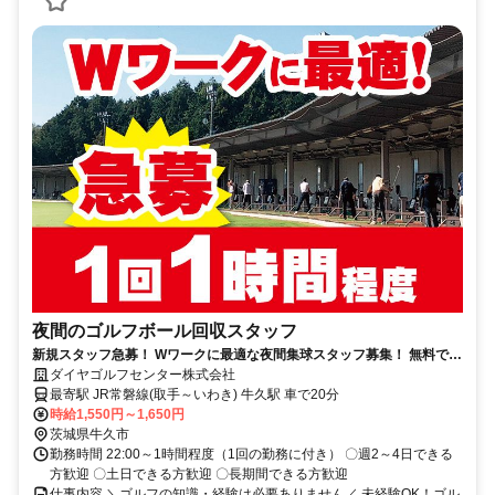
夜間のゴルフボール回収スタッフ
新規スタッフ急募！ Wワークに最適な夜間集球スタッフ募集！ 無料でゴ
ルフ練習できます（規定あり）
ダイヤゴルフセンター株式会社
最寄駅 JR常磐線(取手～いわき) 牛久駅 車で20分
時給1,550円～1,650円
茨城県牛久市
勤務時間 22:00～1時間程度（1回の勤務に付き） 〇週2～4日できる
方歓迎 〇土日できる方歓迎 〇長期間できる方歓迎
仕事内容 ＼ゴルフの知識・経験は必要ありません／ 未経験OK！ゴル