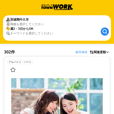
茨城県
牛久市
職種を選択してください
週2・3日からOK
キーワードを選択してください
302件
条件保存
関連度順
アルバイト・パート