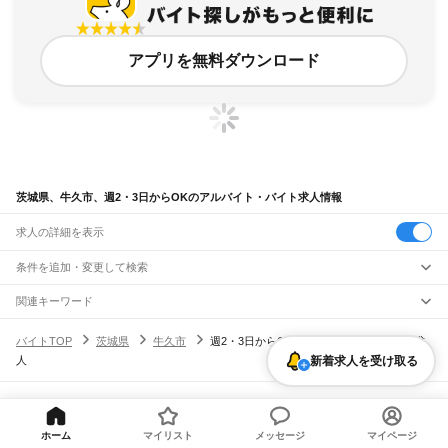
アプリを無料ダウンロード
茨城県、牛久市、週2・3日からOKのアルバイト・バイト求人情報
求人の詳細を表示
条件を追加・変更して検索
市区町村を追加・変更
関連キーワード
茨城県 牛久市 週2・3日からOK 高校生ok
茨城県 牛久市 週2・3日からOK 高校生
茨城県
駅を追加・変更
バイトTOP
茨城県
牛久市
週2・3日からOKのアルバイト・バイト・求
茨城県 牛久市 週2・3日からOK ドラッグストア
茨城県 牛久市 週1
茨城県
すべて
人
茨城県 牛久市 週1日
新着求人を受け取る
水戸市
日立市
土浦市
古河市
石岡市
結城市
龍ケ崎市
下妻市
常総市
常陸太田市
職種を追加・変更
JR常磐線(取手～いわき)
高萩市
北茨城市
笠間市
取手市
牛久市
つくば市
ひたちなか市
鹿嶋市
潮来市
取手駅
藤代駅
龍ケ崎市駅
牛久駅
ひたち野うしく駅
荒川沖駅
土浦駅
神立駅
高浜駅
飲食・フードサービス
守谷市
常陸大宮市
那珂市
筑西市
坂東市
稲敷市
かすみがうら市
桜川市
神栖市
特徴を追加・変更
石岡駅
羽鳥駅
岩間駅
友部駅
内原駅
赤塚駅
偕楽園駅
水戸駅
勝田駅
佐和駅
東海駅
飲食・フードサービス
行方市
鉾田市
つくばみらい市
すべて
小美玉市
東茨城郡
那珂郡
久慈郡
稲敷郡
結城郡
ヘルプ・お問い合わせ
サイトマップ
利用規約・プライバシーポリシー
大甕駅
常陸多賀駅
日立駅
小木津駅
十王駅
高萩駅
南中郷駅
磯原駅
大津港駅
ホールスタッフ
キッチンスタッフ
皿洗い・洗い場
精肉・鮮魚加工
給食調理
人気
猿島郡
北相馬郡
[企業]求人広告の掲載相談
ホーム
マイリスト
メッセージ
マイページ
雇用形態を追加・変更
パン屋（ベーカリー）
フードカウンター販売員
バー（BAR）・バーテンダー
日払いOK
高校生歓迎
学生歓迎
深夜の仕事
髪型・髪色自由
ひげOK
ネイルOK