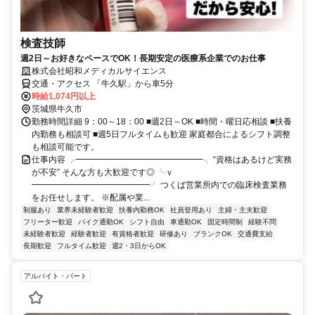
検査技師
週2日～お好きなペースでOK！長期安定の医療系企業でのお仕事
株式会社昭和メディカルサイエンス
交通・アクセス 「牛久駅」から車5分
時給1,074円以上
茨城県牛久市
勤務時間詳細 9：00～18：00 ■週2日～OK ■時間・曜日応相談 ■扶養
内勤務も相談可 ■週5日フルタイムも歓迎 家庭都合によるシフト調整
も相談可能です。
仕事内容 ╭━━━━━━━━━━━━━━━╮ “資格はあるけど実務
が不安” そんな方も大歓迎です◎ ╰ｖ
━━━━━━━━━━━━━━╯ つくば営業所内での臨床検査業務
をお任せします。 ※配属や業...
制服あり
業界未経験者歓迎
扶養内勤務OK
社員登用あり
主婦・主夫歓迎
フリーター歓迎
バイク通勤OK
シフト自由
車通勤OK
固定時間制
経験不問
未経験者歓迎
経験者歓迎
有資格者歓迎
研修あり
ブランクOK
交通費支給
長期歓迎
フルタイム歓迎
週2・3日からOK
アルバイト・パート