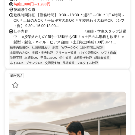
時給1,080円～1,280円
茨城県牛久市
勤務時間詳細 【勤務時間】 9:30～18:30 ＊週2日～OK ＊1日4時間～
OK ＊土日のみOK ＊平日夕方のみOK ＊学校終わりの勤務OK 【シフ
ト例】 9:30～16:00 13:00～...
仕事内容 ━━━━━━━━━━━━━━━ ⭐主婦・学生スタッフ活躍
中！ ⭐授業終わりの15時～18時半もOK！ ⭐土日のみ勤務も歓迎！ ⭐
髪型・髪色・ネイル・ピアス自由♪ ⭐土日祝は時給100円UP！...
扶養内勤務OK
社員登用あり
副業・WワークOK
1日4時間以内OK
土日祝のみOK
主婦・主夫歓迎
フリーター歓迎
バイク通勤OK
シフト自由
学歴不問
車通勤OK
平日のみOK
学生歓迎
未経験者歓迎
経験者歓迎
ネイルOK
ブランクOK
交通費支給
長期歓迎
フルタイム歓迎
業務委託