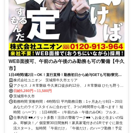
WEB面接可、午前のみ午後のみ勤務も可の警備【牛久
市】
1日4時間/週2日～OK！直行直帰！勤務初日から給与GETも可能/寮完備
＆携帯貸与♪
株式会社ユニオン 茨城県牛久市エリア
アクセス ＪＲ常磐線 牛久東口徒歩約12分、ＪＲ常磐線 ひたち野うし
く東口徒歩約47分、ＪＲ常磐線 龍ケ崎市西口徒歩約75分 茨城県牛久
日給5,280円～11,580円
市エリア
茨城県牛久市
勤務時間 実働時間：4時間/日 平均勤務日数：1ヶ月あたり8日～20日
あなたのライフスタイルに合わせて、3つの時間帯から選べます！ 短
時間（ハーフ）：1日4時間～（午前のみ・午後のみOK） フルタ...
仕事内容 ■■メリット多数！注目の警備ワーク■■ ＼お金と住まいの悩
み、即解決！／ 個室寮30日間無料！家具家電付きの1Rですぐに新生
活スタート。 短時間 「午前だけ」「午後だけ」のハーフ勤務！予定