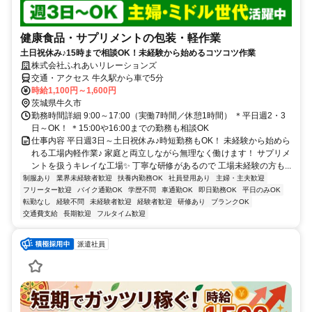
健康食品・サプリメントの包装・軽作業
土日祝休み♪15時まで相談OK！未経験から始めるコツコツ作業
株式会社ふれあいリレーションズ
交通・アクセス 牛久駅から車で5分
時給1,100円～1,600円
茨城県牛久市
勤務時間詳細 9:00～17:00（実働7時間／休憩1時間） ＊平日週2・3
日～OK！ ＊15:00や16:00までの勤務も相談OK
仕事内容 平日週3日～土日祝休み♪時短勤務もOK！ 未経験から始めら
れる工場内軽作業♪ 家庭と両立しながら無理なく働けます！ サプリメ
ントを扱うキレイな工場✨ 丁寧な研修があるので 工場未経験の方も...
制服あり
業界未経験者歓迎
扶養内勤務OK
社員登用あり
主婦・主夫歓迎
フリーター歓迎
バイク通勤OK
学歴不問
車通勤OK
即日勤務OK
平日のみOK
転勤なし
経験不問
未経験者歓迎
経験者歓迎
研修あり
ブランクOK
交通費支給
長期歓迎
フルタイム歓迎
派遣社員