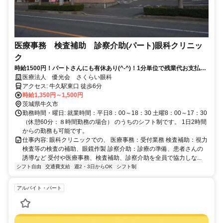
医療事務 検査補助 診察介助(パート)眼科クリニッ
ク
時給1500円！パートさんにも有休あり(^-^)！1分単位で残業代お支払い
します！♪
医療法人 優光会 さくらい眼科
アクセス: 牛久駅東口 徒歩6分
時給1,350円～1,500円
茨城県牛久市
勤務時間・曜日: 就業時間：平日8：00～18：30 土曜8：00～17：30
（休憩60分：８時間勤務の場合） のうちのシフト制です。 1日2時間
からの勤務も可能です。
仕事内容: 眼科クリニックでの、 医療事務：受付業務 検査補助：視力
検査等の検査の補助、眼鏡作製 診察介助：診療の準備、患者さんの
誘導など 受付や医療事務、検査補助、診察介助を全員で協力しな...
シフト自由
交通費支給
週2・3日からOK
シフト制
アルバイト・パート