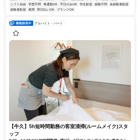
シフト自由
学歴不問
車通勤OK
平日のみOK
学生歓迎
経験不問
未経験者歓迎
経験者歓迎
夜間
即日払いOK
ブランクOK
アルバイト・パート
【牛久】5h短時間勤務の客室清掃(ルームメイク)スタ
ッフ