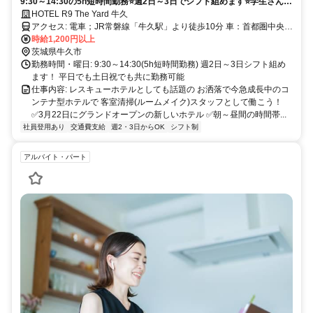
9:30～14:30の5h短時間勤務⭐週2日～3日でシフト組めます⭐学生さんも
OK！裏方として黙々と働けます
HOTEL R9 The Yard 牛久
アクセス: 電車；JR常磐線「牛久駅」より徒歩10分 車：首都圏中央連
絡自動車道「つくば牛久IC」 より車で10分、「牛久阿見IC」より車
時給1,200円以上
で15分 常磐自動車道「谷田部IC」より車で15分
茨城県牛久市
勤務時間・曜日: 9:30～14:30(5h短時間勤務) 週2日～3日シフト組め
ます！ 平日でも土日祝でも共に勤務可能
仕事内容: レスキューホテルとしても話題の お洒落で今急成⻑中のコ
ンテナ型ホテルで 客室清掃(ルームメイク)スタッフとして働こう！
✅3月22日にグランドオープンの新しいホテル ✅朝～昼間の時間帯...
社員登用あり
交通費支給
週2・3日からOK
シフト制
アルバイト・パート