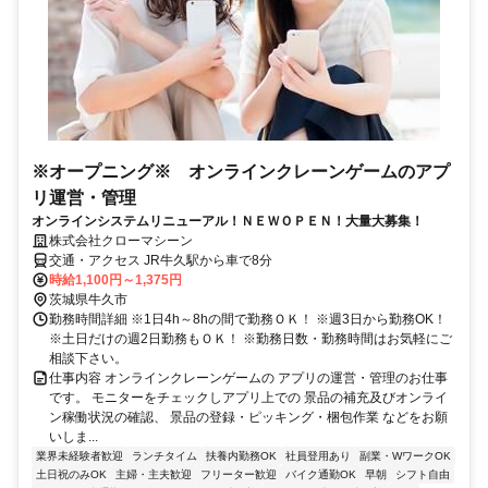
※オープニング※ オンラインクレーンゲームのアプ
リ運営・管理
オンラインシステムリニューアル！ＮＥＷＯＰＥＮ！大量大募集！
株式会社クローマシーン
交通・アクセス JR牛久駅から車で8分
時給1,100円～1,375円
茨城県牛久市
勤務時間詳細 ※1日4h～8hの間で勤務ＯＫ！ ※週3日から勤務OK！
※土日だけの週2日勤務もＯＫ！ ※勤務日数・勤務時間はお気軽にご
相談下さい。
仕事内容 オンラインクレーンゲームの アプリの運営・管理のお仕事
です。 モニターをチェックしアプリ上での 景品の補充及びオンライ
ン稼働状況の確認、 景品の登録・ピッキング・梱包作業 などをお願
いしま...
業界未経験者歓迎
ランチタイム
扶養内勤務OK
社員登用あり
副業・WワークOK
土日祝のみOK
主婦・主夫歓迎
フリーター歓迎
バイク通勤OK
早朝
シフト自由