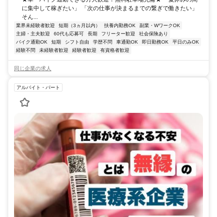
に集中して稼ぎたい」 「次の仕事が決まるまでの繋ぎで働きたい」
そん...
業界未経験者歓迎
短期（3ヵ月以内）
扶養内勤務OK
副業・WワークOK
主婦・主夫歓迎
60代も応募可
長期
フリーター歓迎
社会保険あり
バイク通勤OK
短期
シフト自由
学歴不問
車通勤OK
即日勤務OK
平日のみOK
経験不問
未経験者歓迎
経験者歓迎
有資格者歓迎
同じ企業の求人
アルバイト・パート