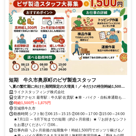
短期 牛久市奥原町のピザ製造スタッフ
＼夏の繁忙期に向けた期間限定の大増員！／ 今だけの特別時給1,500
円！ピザ工場でのシンプル作業♪ ★車・バイク通勤できる方大歓迎！無
ライクスタッフィング株式会社
料駐車場完備★
交通アクセス 最寄駅：牛久駅 佐貫駅 ★車・バイク・自転車通勤もOK
★無料駐車場完備！
時給1,500円～1,875円
茨城県牛久市
勤務時間 シフト制 ①06:15～15:15 ②08:00～17:00 ③15:00～24:00
★7月1日 ～ 9月下旬までの短期（約2ヶ月前後）★ ▽お好きなシフト
をお選びください▽ ①06...
仕事内容 ＼2ヶ月前後の短期集中！時給1,500円でガッツリ稼げる／
★車・バイク通勤できる方大歓迎！無料駐車場完備★ 「夏休みの間