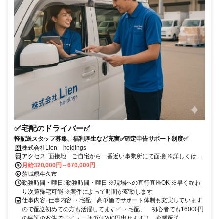
✅宅配のドライバー✅
軽配送スタッフ募集、福利厚生など充実✅確定申告サポート制度✅
株式会社Lien holdings
アクセス: 面接地 ご自宅から一番近い事業所にて面接 ※詳しくは応
募時にご案内します！ 配属先は千葉県内各地、東京都、埼玉県、神
月給320,000円～670,000円
奈川県etc... 地元でできる仕事が各地にあります！
茨城県牛久市
勤務時間・曜日: 勤務時間・曜日 ※現場への直行直帰OK ※早く終わ
り次第帰宅可能 ※案件によって時間が変動します
仕事内容: 仕事内容 ・宅配 高単価でサポート体制も充実しています
ので配送初めての方も活躍してます✅ ・宅配、 初心者でも16000円
の保証の案件です✅ ・一個単価200円出せます！ 企業配送...