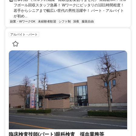
フボール回収スタッフ急募！ Wワークにピッタリの1回1時間程度！
若手からシニアまで幅広い世代の男性活躍中！ パート・アルバイト
が初め...
副業・WワークOK
未経験者歓迎
シフト制
深夜
服装自由
アルバイト・パート
臨床検査技師(パート)眼科検査 採血業務等