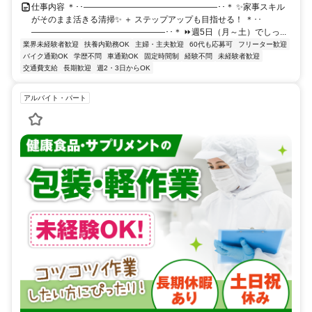
仕事内容 ＊･･――――――――――――――――･･＊ ✨家事スキル
がそのまま活きる清掃✨ ＋ ステップアップも目指せる！ ＊･･
――――――――――――――――･･＊ ⏩週5日（月～土）でしっ...
業界未経験者歓迎
扶養内勤務OK
主婦・主夫歓迎
60代も応募可
フリーター歓迎
バイク通勤OK
学歴不問
車通勤OK
固定時間制
経験不問
未経験者歓迎
交通費支給
長期歓迎
週2・3日からOK
アルバイト・パート