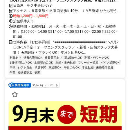
【9月2日(水)OPEN予定！オープニングスタッフ募集】★週1日/1日3時
間～未経験者歓迎！
日高屋 牛久中央店-673
アクセス ＪＲ常磐線 牛久東口徒歩約10分、ＪＲ常磐線 ひたち野うし
く西口徒歩約45分、ＪＲ常磐線 龍ケ崎市西口徒歩約72分 ★車通勤可
時給1,200円～1,500円
（牛久駅から車で3分、花水木通り沿い水戸信用金庫隣）
茨城県牛久市
勤務時間 ・勤務曜日：月・火・水・木・金・土・日・祝 ・勤務時
間： [1] 09:00～14:00 [2] 14:00～17:00 [3] 17:00～22:00 [4] 22:00～
01:00 ...
仕事内容 《お仕事詳細》 *=========================* ＼9月2
日OPEN予定！オープニングスタッフ／ ＜新着＞店舗スタッフ大募
集！ ★未経験・ブランクOK！友達と応募OK...
制服あり
扶養内勤務OK
社員登用あり
週1日からOK
副業・WワークOK
1日4時間以内OK
土日祝のみOK
主婦・主夫歓迎
フリーター歓迎
バイク通勤OK
早朝
シフト自由
学歴不問
車通勤OK
平日のみOK
学生歓迎
未経験者歓迎
午前
経験者歓迎
夜間
アルバイト・パート