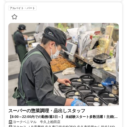
アルバイト・パート
スーパーの惣菜調理・品出しスタッフ
【8:00～22:00内での勤務/週3日～】 未経験スタート多数活躍！主婦(夫)
まで幅広い層が在籍★
ヨークベニマル 牛久上柏田店
アクセス ＪＲ常磐線 牛久東口徒歩約26分 牛久市役所から徒歩14分