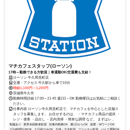
マチカフェスタッフ(ローソン)
17時～勤務できる方歓迎｜車通勤OK/交通費も支給！
ローソン 牛久岡見町店
交通・アクセス 牛久駅から車で10分
時給1,100円～1,200円
茨城県牛久市
勤務時間詳細 17:00～21:45 週2日～OK 勤務曜日はお気軽にご相談く
ださい。
仕事内容 ローソン牛久岡見町店で、マチカフェを中心とした店舗ス
タッフを募集します。 お任せするのは、 ・マチカフェ商品の提供 ・
レジ・接客 ・品出し ・店内清掃 ・簡単な調理 など。 まずはレ...
制服あり
業界未経験者歓迎
扶養内勤務OK
週1日からOK
副業・WワークOK
1日4時間以内OK
土日祝のみOK
主婦・主夫歓迎
フリーター歓迎
バイク通勤OK