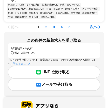
が...
制服あり
短期（3ヵ月以内）
扶養内勤務OK
副業・WワークOK
1日4時間以内OK
土日祝のみOK
主婦・主夫歓迎
60代も応募可
フリーター歓迎
短期
シフト自由
学歴不問
即日勤務OK
平日のみOK
学生歓迎
未経験者歓迎
午前
経験者歓迎
ネイルOK
即日払いOK
前へ
次へ
1
2
3
4
5
この条件の新着求人を受け取る
茨城県 / 牛久市
週2・3日からOK
「LINEで受け取る」では、新着求人のほか、おすすめ情報なども配信しま
す。
詳しくはこちら
LINEで受け取る
メールで受け取る