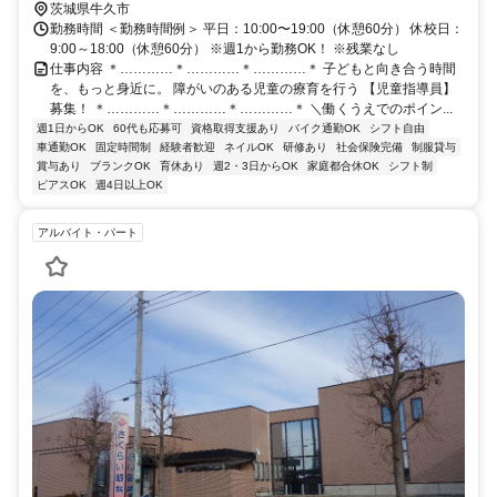
す ＊車通勤OK ＊バイク通勤OK ＊無料駐車場あり ＜各校紹介＞ ご希
茨城県牛久市
望の療育内容や通勤のしやすさに合わせて、 お選びいただけます。
勤務時間 ＜勤務時間例＞ 平日：10:00〜19:00（休憩60分） 休校日：
各校の療育内容に興味がある方、お気軽にご見学ください！ □佐貫校
9:00～18:00（休憩60分） ※週1から勤務OK！ ※残業なし
特徴：サッカー療育に特化した教室 住所：〒301-0033 茨城県龍ヶ崎
仕事内容 ＊…………＊…………＊…………＊ 子どもと向き合う時間
市佐貫町514-3 アクセス：JR常磐線「龍ケ崎市駅」より徒歩4分/車で
を、もっと身近に。 障がいのある児童の療育を行う 【児童指導員】
1分 □田宮校 特徴：SSTをメインとした教室 住所：〒300-1236 茨城
募集！ ＊…………＊…………＊…………＊ ＼働くうえでのポイン...
県牛久市田宮町1075-23 アクセス：JR常磐線「牛久駅」より徒歩13
週1日からOK
60代も応募可
資格取得支援あり
バイク通勤OK
シフト自由
車通勤OK
分/車で2分 □さくら台校 特徴：総合的な運動療育を軸とする教室 住
固定時間制
経験者歓迎
ネイルOK
研修あり
社会保険完備
制服貸与
賞与あり
ブランクOK
育休あり
週2・3日からOK
家庭都合休OK
シフト制
所：〒300-1217 茨城県牛久市さくら台1-18-12 アクセス：JR常磐線
ピアスOK
週4日以上OK
「牛久駅」より車で6分
アルバイト・パート