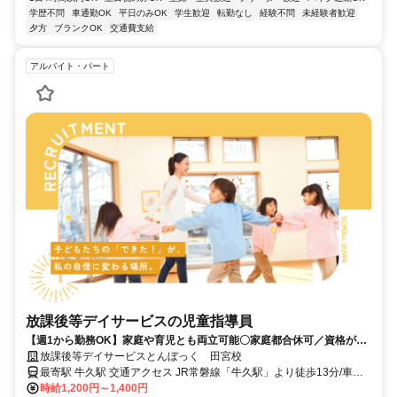
学歴不問
車通勤OK
平日のみOK
学生歓迎
転勤なし
経験不問
未経験者歓迎
夕方
ブランクOK
交通費支給
アルバイト・パート
放課後等デイサービスの児童指導員
【週1から勤務OK】家庭や育児とも両立可能〇家庭都合休可／資格があ
れば経験なしでもOK！
放課後等デイサービスとんぼっく 田宮校
最寄駅 牛久駅 交通アクセス JR常磐線「牛久駅」より徒歩13分/車で2
分 ※上記は放課後等デイサービスとんぼっく田宮校へのアクセスで
時給1,200円～1,400円