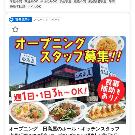
学歴不問
車通勤OK
平日のみOK
学生歓迎
経験不問
未経験者歓迎
午前
経験者歓迎
ネイルOK
アルバイト・パート
オープニング 日高屋のホール・キッチンスタッフ