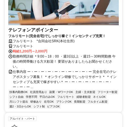
テレフォンアポインター
フルリモート(完全在宅)でしっかり稼ぐ！インセンティブ充実！
フルリモート *合同会社SRK(本社住所)
フルリモート
時給1,200円～2,000円
勤務時間詳細 ＊9:00～18：00 ・週3日以上 ・週15～30時間勤務 午
後の時間帯働ける方大歓迎！ 要望がありましたらお聞かせくださ
い。
仕事内容 ー・ー・ー・ー・ー・ー・ー・ー・ー・ー 完全在宅のテレ
アポスタッフ募集！ ＊オンライン研修でしっかりサポート＊ ＊イン
センティブも充実で稼ぎやすい＊ ー・ー・ー・ー・ー・ー・ー・
ー・ー・ー ...
扶養内勤務OK
社員登用あり
副業・WワークOK
主婦・主夫歓迎
フリーター歓迎
シフト自由
学歴不問
平日のみOK
フルリモート
経験者歓迎
ネイルOK
月1シフト提出
研修あり
在宅OK
ブランクOK
長期歓迎
フルタイム歓迎
週2・3日からOK
シフト制
ピアスOK
アルバイト・パート