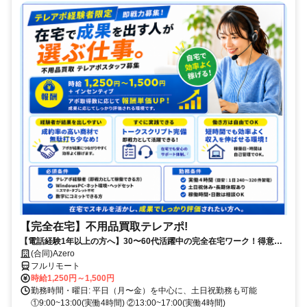
【完全在宅】不用品買取テレアポ!
【電話経験1年以上の方へ】30〜60代活躍中の完全在宅ワーク！得意な
電話対応で15時までに賢く稼ぐ✨買取経験者は即優遇！
(合同)Azero
フルリモート
時給1,250円～1,500円
勤務時間・曜日: 平日（月〜金）を中心に、土日祝勤務も可能
①9:00~13:00(実働4時間) ②13:00~17:00(実働4時間)