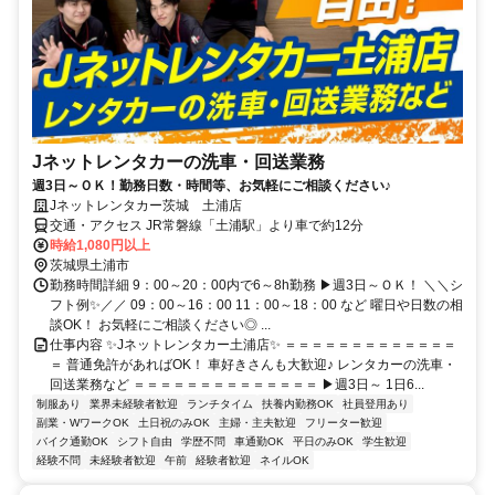
Jネットレンタカーの洗車・回送業務
週3日～ＯＫ！勤務日数・時間等、お気軽にご相談ください♪
Jネットレンタカー茨城 土浦店
交通・アクセス JR常磐線「土浦駅」より車で約12分
時給1,080円以上
茨城県土浦市
勤務時間詳細 9：00～20：00内で6～8h勤務 ▶週3日～ＯＫ！ ＼＼シ
フト例✨／／ 09：00～16：00 11：00～18：00 など 曜日や日数の相
談OK！ お気軽にご相談ください◎ ...
仕事内容 ✨Jネットレンタカー土浦店✨ ＝＝＝＝＝＝＝＝＝＝＝＝＝
＝ 普通免許があればOK！ 車好きさんも大歓迎♪ レンタカーの洗車・
回送業務など ＝＝＝＝＝＝＝＝＝＝＝＝＝＝ ▶週3日～ 1日6...
制服あり
業界未経験者歓迎
ランチタイム
扶養内勤務OK
社員登用あり
副業・WワークOK
土日祝のみOK
主婦・主夫歓迎
フリーター歓迎
バイク通勤OK
シフト自由
学歴不問
車通勤OK
平日のみOK
学生歓迎
経験不問
未経験者歓迎
午前
経験者歓迎
ネイルOK