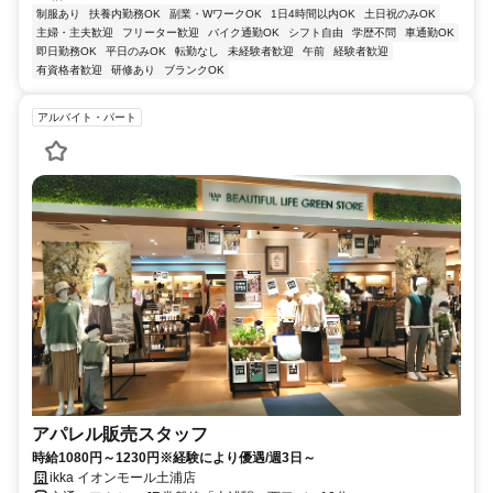
制服あり
扶養内勤務OK
副業・WワークOK
1日4時間以内OK
土日祝のみOK
主婦・主夫歓迎
フリーター歓迎
バイク通勤OK
シフト自由
学歴不問
車通勤OK
即日勤務OK
平日のみOK
転勤なし
未経験者歓迎
午前
経験者歓迎
有資格者歓迎
研修あり
ブランクOK
アルバイト・パート
アパレル販売スタッフ
時給1080円～1230円※経験により優遇/週3日～
ikka イオンモール土浦店