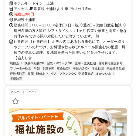
未経験歓迎！学生・主婦活躍中
ホテルルートイン 土浦
アクセス JR常磐線 土浦駅より 車で約4分 1.5km
時給1,200円
茨城県土浦市
勤務時間 17:00～23:00 <定休日>日・祝 ◇週2日～勤務日数応相談 ◇
厨房希望の方大歓迎 シフトサイクル：1ヶ月 授業や家事と両立・急な
お休みも できる限り対応したいと考えています。 無...
仕事内容 【仕事内容】 ホテル内にあるお食事処にて、オーダー取り
やテーブルの片づけ、お料理や飲み物(アルコール類含む)の配膳、厨
房での簡単な調理、食洗器を使った皿洗いなどをお任せします。
【協力し合...
制服あり
扶養内勤務OK
副業・WワークOK
主婦・主夫歓迎
資格取得支援あり
フリーター歓迎
早朝
学歴不問
車通勤OK
平日のみOK
学生歓迎
未経験者歓迎
経験者歓迎
夜間
研修あり
夕方
ブランクOK
交通費支給
まかないあり
長期歓迎
アルバイト・パート