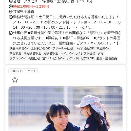
交通・アクセス JR常磐線「土浦駅」西口バス10分
時給1,080円～1,230円
茨城県土浦市
勤務時間詳細 ＼土日祝日にご勤務いただける方を募集いたします！
／ 12：00～21：15の間のシフト制 ＜シフト例＞ 12：00～18：30／
14：00～20：30／15：00～21：15 ・・・など...
仕事内容 ■業績好調企業で活躍！年齢関係なく「頑張り」が即評価さ
れる成長企業です。 ■昇給あり ■週2日～勤務OK！ ■ブランドの雰囲
気に合わせていただければ、髪型自由・ピアス・ネイルOK！」 *【...
扶養内勤務OK
土日祝のみOK
フリーター歓迎
バイク通勤OK
車通勤OK
学生歓迎
未経験者歓迎
経験者歓迎
ネイルOK
月1シフト提出
夕方
ブランクOK
長期歓迎
週2・3日からOK
シフト制
ピアスOK
髪型・髪色自由
アルバイト・パート