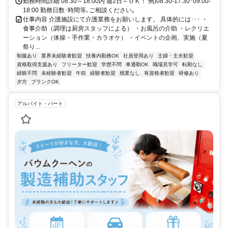
勤務時間詳細 08:30～18:00内 週2日～ＯＫ！ 例)08:30-17:30･09:00-
18:00 勤務日数･時間等､ご相談ください｡
仕事内容 介護施設にて介護業務をお願いします。 具体的には･･･ ・
食事介助（調理は厨房スタッフによる） ・お風呂の介助 ・レクリエ
ーション（体操・手作業・カラオケ） ・イベントの企画、実施（夏
祭り...
制服あり
業界未経験者歓迎
扶養内勤務OK
社員登用あり
主婦・主夫歓迎
資格取得支援あり
フリーター歓迎
学歴不問
車通勤OK
職場見学可
転勤なし
経験不問
未経験者歓迎
午前
経験者歓迎
残業なし
有資格者歓迎
研修あり
夕方
ブランクOK
アルバイト・パート