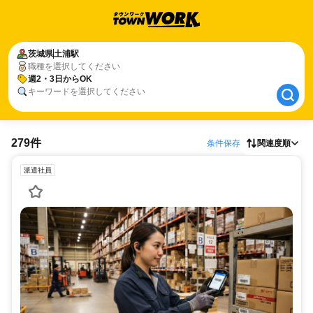
茨城県
茨城県
土浦駅
土浦駅
職種を選択してください
週2・3日からOK
週2・3日からOK
キーワードを選択してください
279件
条件保存
関連度順
派遣社員