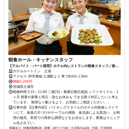
朝食ホール・キッチンスタッフ
【アルバイト・パート採用】ホテル内レストランの朝食スタッフ／飲食
未経験歓迎！主婦(夫)さん活躍中
ホテルルートイン 土浦
アクセス JR常磐線 土浦駅より 車で約4分 1.5km
時給1,200円
茨城県土浦市
勤務時間 5:15～11:00 ◇週2日～勤務日数応相談 シフトサイクル：1
ヶ月 授業や家事と両立・急なお休みも できる限り対応したいと考え
ています。 無理なく働けるよう、お気軽にご相談ください。...
仕事内容 【仕事内容】 バイキングスタイルのホテル内朝食レストラ
ンにて、食器の片づけやテーブルの掃除、食洗器による皿洗い、お料
理の補充、厨房での簡単な調理などをお任せします。業務はマニュア
ル化されてい...
制服あり
扶養内勤務OK
副業・WワークOK
土日祝のみOK
主婦・主夫歓迎