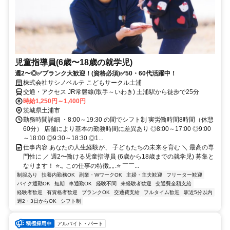
児童指導員(6歳〜18歳の就学児)
週2〜◎✅ブランク大歓迎！(資格必須)✅50・60代活躍中！
株式会社サシノベルテ こどもサークル土浦
交通・アクセス JR常磐線(取手～いわき) 土浦駅から徒歩で25分
時給1,250円～1,400円
茨城県土浦市
勤務時間詳細 ・8:00～19:30 の間でシフト制 実労働時間8時間（休憩
60分） 店舗により基本の勤務時間に差異あり ◎8:00～17:00 ◎9:00
～18:00 ◎9:30～18:30 ◎1...
仕事内容 あなたの人生経験が、 子どもたちの未来を育む ＼ 最高の専
門性に ／ 週2〜働ける児童指導員 (6歳から18歳までの就学児) 募集と
なります！ ⭐.｡ この仕事の特徴｡｡.⭐ ￣￣...
制服あり
扶養内勤務OK
副業・WワークOK
主婦・主夫歓迎
フリーター歓迎
バイク通勤OK
短期
車通勤OK
経験不問
未経験者歓迎
交通費全額支給
経験者歓迎
有資格者歓迎
ブランクOK
交通費支給
フルタイム歓迎
駅近5分以内
週2・3日からOK
シフト制
アルバイト・パート