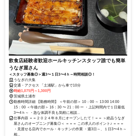
飲食店経験者歓迎ホールキッチンスタッフ誰でも簡単
うなぎ屋さん
＜スタッフ募集◎＞週3〜１日3〜4ｈ～時間相談◎！
うなぎの大集
交通・アクセス 「土浦駅」から車で10分
時給1,075円～1,300円
茨城県土浦市
勤務時間詳細 【勤務時間】 ＜午前の部＞ 10：00 ～ 13:00 14:00
15：00 ＜午後の部＞ 16：30 〜 21：00 ー ・上記時間内で１日最低
3〜4ｈ～ ・急な体調不良も気軽に相談...
仕事内容 ＝＝２０２４年８月にオープンしたて！＝＝ ＞絶品うなぎ
屋さんのオープニング募集◎＜ ＝＝＝ この求人のポイント♪ ＝＝＝
・見渡せる店内でホール・キッチンの作業 ・週3日～、１日3〜4ｈ～
相...