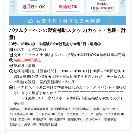
バウムクーヘンの製造補助スタッフ(カット・包装・計
量)
13時～18時のみ！未経験OK★社割あり★週3日～融通◎
花水木 土浦製造部
交通・アクセス 土浦駅よりバスで15分★車通勤OK★無料駐車場完備
時給1,080円以上
茨城県土浦市
勤務時間詳細 【勤務時間】 13:00～18:00 ★1日3時間～5時間勤務 ★
週3日勤務(シフト制) ★土曜・祝日勤務できる方大歓迎！ ★平日のみ
の勤務も歓迎！ 契約更新期間：3ヶ月
仕事内容 ＼＼✨夏に向けて準備をはじめよう✨／／ イベント・旅行な
どに向けて稼ぎませんか？ ￣￣￣￣￣￣￣￣￣￣￣￣￣￣￣￣￣￣
￣￣ ✅未経験OK！丁寧なサポート体制有 └製造補助が初めての方も
安心◎...
制服あり
業界未経験者歓迎
扶養内勤務OK
社員登用あり
副業・WワークOK
1日4時間以内OK
土日祝のみOK
主婦・主夫歓迎
フリーター歓迎
バイク通勤OK
早朝
学歴不問
車通勤OK
即日勤務OK
職場見学可
平日のみOK
学生歓迎
転勤なし
経験不問
未経験者歓迎