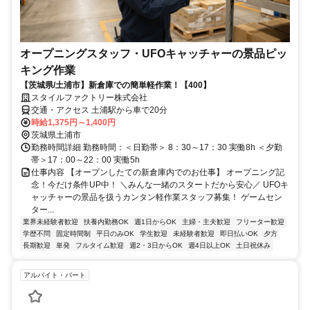
オープニングスタッフ・UFOキャッチャーの景品ピッ
キング作業
【茨城県/土浦市】新倉庫での簡単軽作業！【400】
スタイルファクトリー株式会社
交通・アクセス 土浦駅から車で20分
時給1,375円～1,400円
茨城県土浦市
勤務時間詳細 勤務時間：＜日勤帯＞ 8：30～17：30 実働8h ＜夕勤
帯＞17：00～22：00 実働5h
仕事内容 【オープンしたての新倉庫内でのお仕事】 オープニング記
念！今だけ条件UP中！ ＼みんな一緒のスタートだから安心／ UFOキ
ャッチャーの景品を扱うカンタン軽作業スタッフ募集！ ゲームセン
ター...
業界未経験者歓迎
扶養内勤務OK
週1日からOK
主婦・主夫歓迎
フリーター歓迎
学歴不問
固定時間制
平日のみOK
学生歓迎
未経験者歓迎
即日払いOK
夕方
長期歓迎
単発
フルタイム歓迎
週2・3日からOK
週4日以上OK
土日祝休み
アルバイト・パート