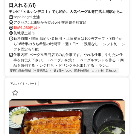
日入れる方!)
テレビ「ヒルナンデス！」でも紹介。人気ベーグル専門店土浦駅から徒
歩10分
sopo bagel 土浦
アクセス: 土浦駅から徒歩5分 交通費全額支給
時給1,080円以上
茨城県土浦市
勤務時間・曜日: 障がい者雇用 ・土日祝日は100円アップ ・7時半か
ら16時半のうち希望の時間帯 ・週１日〜 ・残業なし ・シフト制 ・シ
フト固定も可能
仕事内容: ベーグル専門店でのお仕事です。やれる仕事、やりたい仕
事をお伝え下さい。 ・ベーグルを焼く ・ベーグルサンドを作る ・商
品を陳列する ・レジ打ち ・ドリンクをお出しする ・ラン...
変形労働時間制
社員登用あり
週1日からOK
固定時間制
シフト制
昇給あり
アルバイト・パート