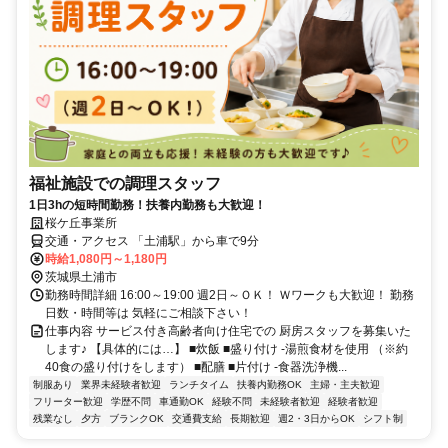
福祉施設での調理スタッフ
1日3hの短時間勤務！扶養内勤務も大歓迎！
桜ケ丘事業所
交通・アクセス 「土浦駅」から車で9分
時給1,080円～1,180円
茨城県土浦市
勤務時間詳細 16:00～19:00 週2日～ＯＫ！ Ｗワークも大歓迎！ 勤務
日数・時間等は 気軽にご相談下さい！
仕事内容 サービス付き高齢者向け住宅での 厨房スタッフを募集いた
します♪ 【具体的には…】 ■炊飯 ■盛り付け -湯煎食材を使用 （※約
40食の盛り付けをします） ■配膳 ■片付け -食器洗浄機...
制服あり
業界未経験者歓迎
ランチタイム
扶養内勤務OK
主婦・主夫歓迎
フリーター歓迎
学歴不問
車通勤OK
経験不問
未経験者歓迎
経験者歓迎
残業なし
夕方
ブランクOK
交通費支給
長期歓迎
週2・3日からOK
シフト制