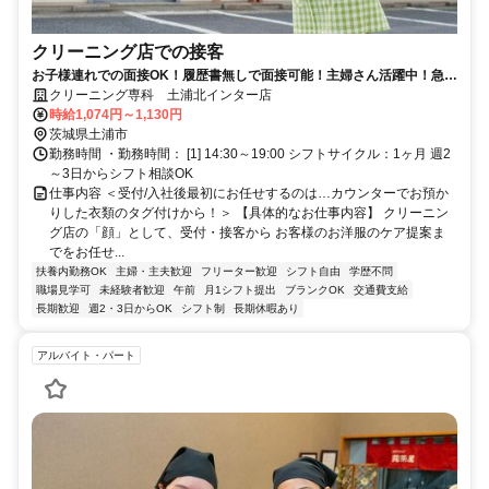
クリーニング店での接客
お子様連れでの面接OK！履歴書無しで面接可能！主婦さん活躍中！急な
体調不良もサポート体制万全！
クリーニング専科 土浦北インター店
時給1,074円～1,130円
茨城県土浦市
勤務時間 ・勤務時間： [1] 14:30～19:00 シフトサイクル：1ヶ月 週2
～3日からシフト相談OK
仕事内容 ＜受付/入社後最初にお任せするのは…カウンターでお預か
りした衣類のタグ付けから！＞ 【具体的なお仕事内容】 クリーニン
グ店の「顔」として、受付・接客から お客様のお洋服のケア提案ま
でをお任せ...
扶養内勤務OK
主婦・主夫歓迎
フリーター歓迎
シフト自由
学歴不問
職場見学可
未経験者歓迎
午前
月1シフト提出
ブランクOK
交通費支給
長期歓迎
週2・3日からOK
シフト制
長期休暇あり
アルバイト・パート