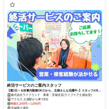
終活サービスのご案内スタッフ
【週3日～＆扶養内勤務OKだから、主婦さんも活躍中♪】スタッフの9割
が女性/子育てが落ち着いた方・社会復帰の方も大歓迎です◎/柔軟なシフ
株式会社ライフランド 東葛・茨城支店(ライフケア土浦会堂)
ト体制・しっかりとしたサポート体制充実で働きやすさもバツグン/フル
アクセス 土浦駅から車で8分
タイム希望も大歓迎/マイカーでの直行直帰OK/営業・テレアポ・販売経
時給1,200円～1,650円
験者は即戦力/正社員登用実績もあり◎
茨城県土浦市