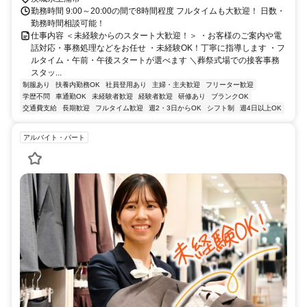
勤務時間 9:00～20:00の間で8時間程度 フルタイムも大歓迎！ 日数・
勤務時間相談可能！
仕事内容 ＜未経験からのスタート大歓迎！＞ ・お客様のご案内や電
話対応・事務処理などをお任せ ・未経験OK！丁寧に指導します ・フ
ルタイム・午前・午後スタートが選べます ＼葬祭式場での接客事務
スタッ...
制服あり
扶養内勤務OK
社員登用あり
主婦・主夫歓迎
フリーター歓迎
学歴不問
車通勤OK
未経験者歓迎
経験者歓迎
研修あり
ブランクOK
交通費支給
長期歓迎
フルタイム歓迎
週2・3日からOK
シフト制
週4日以上OK
アルバイト・パート