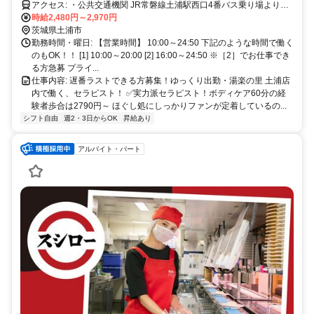
アクセス: ・公共交通機関 JR常磐線土浦駅西口4番バス乗り場より
「神立駅行き」もしくは「協同病院行き」乗車 「真鍋新町中央」又
時給2,480円～2,970円
は「真鍋新町」にて下車徒歩2分
茨城県土浦市
勤務時間・曜日: 【営業時間】 10:00～24:50 下記のような時間で働く
のもOK！！ [1] 10:00～20:00 [2] 16:00～24:50 ※［2］でお仕事でき
る方急募 プライ...
仕事内容: 遅番ラストできる方募集！ゆっくり出勤・湯楽の里 土浦店
内で働く、セラピスト！ ✅️実力派セラピスト！ボディケア60分の経
験者歩合は2790円～ ほぐし処にしっかりファンが定着しているの...
シフト自由
週2・3日からOK
昇給あり
アルバイト・パート