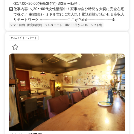
③17:00~20:00(実働3時間) 週3日〜勤務...
仕事内容: ＼30〜60代女性活躍中！家事や自分時間を大切に完全在宅
で稼ぐ／ 主婦(夫)・ミドル世代に大人気！電話経験が活かせる高収入
リモートワーク ✼┈┈┈┈┈┈┈ここがPoint┈┈┈┈┈┈┈✼...
シフト自由
固定時間制
フルリモート
週2・3日からOK
シフト制
アルバイト・パート