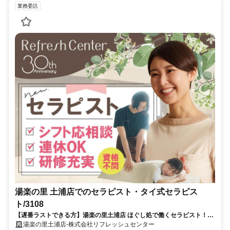
業務委託
湯楽の里 土浦店でのセラピスト・タイ式セラピス
ト/3108
【遅番ラストできる方】湯楽の里土浦店 ほぐし処で働くセラピスト！経
験者歓迎♪/仕事の後はお風呂＆サウナOK
湯楽の里土浦店-株式会社リフレッシュセンター