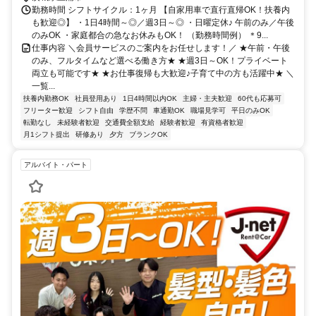
勤務時間 シフトサイクル：1ヶ月 【自家用車で直行直帰OK！扶養内
も歓迎◎】 ・1日4時間～◎／週3日～◎ ・日曜定休♪ 午前のみ／午後
のみOK ・家庭都合の急なお休みもOK！ （勤務時間例） ＊9...
仕事内容 ＼会員サービスのご案内をお任せします！／ ★午前・午後
のみ、フルタイムなど選べる働き方★ ★週3日～OK！プライベート
両立も可能です★ ★お仕事復帰も大歓迎♪子育て中の方も活躍中★ ＼
一覧...
扶養内勤務OK
社員登用あり
1日4時間以内OK
主婦・主夫歓迎
60代も応募可
フリーター歓迎
シフト自由
学歴不問
車通勤OK
職場見学可
平日のみOK
転勤なし
未経験者歓迎
交通費全額支給
経験者歓迎
有資格者歓迎
月1シフト提出
研修あり
夕方
ブランクOK
アルバイト・パート