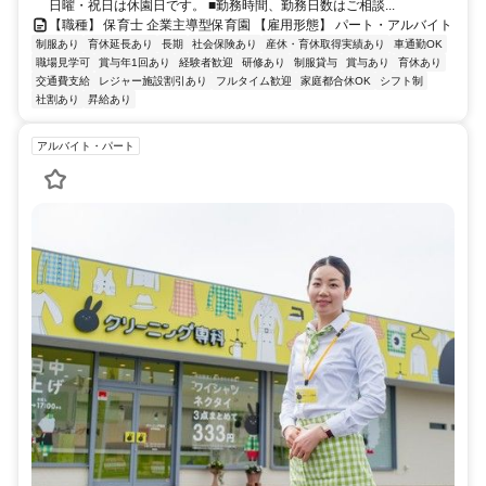
日曜・祝日は休園日です。 ■勤務時間、勤務日数はご相談...
【職種】 保育士 企業主導型保育園 【雇用形態】 パート・アルバイト
制服あり
育休延長あり
長期
社会保険あり
産休・育休取得実績あり
車通勤OK
職場見学可
賞与年1回あり
経験者歓迎
研修あり
制服貸与
賞与あり
育休あり
交通費支給
レジャー施設割引あり
フルタイム歓迎
家庭都合休OK
シフト制
社割あり
昇給あり
アルバイト・パート