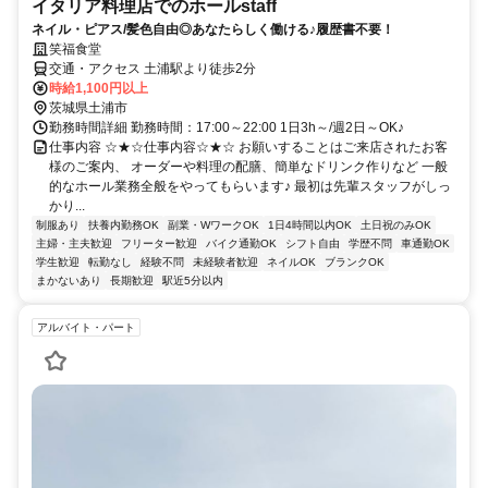
イタリア料理店でのホールstaff
ネイル・ピアス/髪色自由◎あなたらしく働ける♪履歴書不要！
笑福食堂
交通・アクセス 土浦駅より徒歩2分
時給1,100円以上
茨城県土浦市
勤務時間詳細 勤務時間：17:00～22:00 1日3h～/週2日～OK♪
仕事内容 ☆★☆仕事内容☆★☆ お願いすることはご来店されたお客
様のご案内、 オーダーや料理の配膳、簡単なドリンク作りなど 一般
的なホール業務全般をやってもらいます♪ 最初は先輩スタッフがしっ
かり...
制服あり
扶養内勤務OK
副業・WワークOK
1日4時間以内OK
土日祝のみOK
主婦・主夫歓迎
フリーター歓迎
バイク通勤OK
シフト自由
学歴不問
車通勤OK
学生歓迎
転勤なし
経験不問
未経験者歓迎
ネイルOK
ブランクOK
まかないあり
長期歓迎
駅近5分以内
アルバイト・パート