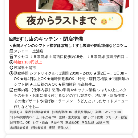
回転すし店のキッチン・閉店準備
＜夜間メインのシフト＞接客ほぼ無し！すし製造や閉店準備などコツコ
ツ働ける
スシロー 土浦店
アクセス ＪＲ常磐線 土浦西口徒歩約19分、ＪＲ常磐線 荒川沖西口徒
歩約82分、ＪＲ常磐線 神立西口徒歩約90分
時給1,100円以上
茨城県土浦市
勤務時間 シフトサイクル：1週間 20:00～24:00 ★週2日～、1日3h～
OK ★週4日以上OK ★短時間勤務OK！時間・曜日応相談 ★1週間毎の
シフト制 ★土日祝のみOK ★長期歓迎 ※高校生...
仕事内容 【仕事内容】閉店の準備やキッチン業務 シャリの上にネタ
をのせる・お皿に盛り付けるなどのすし製造や、洗い場・炊飯作業・
その他デザートや揚げ物・ラーメン・うどんといったサイドメニュー
作りなどをお...
制服あり
業界未経験者歓迎
扶養内勤務OK
社員登用あり
副業・WワークOK
1日4時間以内OK
土日祝のみOK
主婦・主夫歓迎
週1シフト提出
フリーター歓迎
給料前払いOK
シフト自由
学歴不問
車通勤OK
学生歓迎
経験不問
未経験者歓迎
経験者歓迎
夜間
研修あり