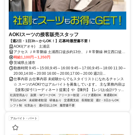
AOKIスーツの接客販売スタッフ
【週2日・1日3h～からOK！】応募時履歴書不要！
AOKI(アオキ) 土浦店
アクセス ＪＲ常磐線 土浦西口徒歩約13分、ＪＲ常磐線 神立西口徒歩
約71分、ＪＲ常磐線 荒川沖東口徒歩約97分 JR常磐線「土浦駅」より
時給1,100円～1,350円
徒歩13分
茨城県土浦市
勤務時間 9:45～15:00,9:45～16:00 9:45～17:00,9:45～18:00 11:30～
20:00,14:00～20:00 16:00～20:00,17:00～20:00 週2日...
仕事内容 お仕事内容 未経験からでもスタイリストになれるチャンス
☆ スーツのAOKIではアルバイトを募集しています。 主な業務内容は
【接客(採寸/コーディネート提案)】や 【陳列】【レジ(お会計/ラッ...
社員登用あり
副業・WワークOK
フリーター歓迎
バイク通勤OK
車通勤OK
平日のみOK
未経験者歓迎
研修あり
交通費支給
長期歓迎
週2・3日からOK
シフト制
社割あり
週4日以上OK
履歴書不要
アルバイト・パート