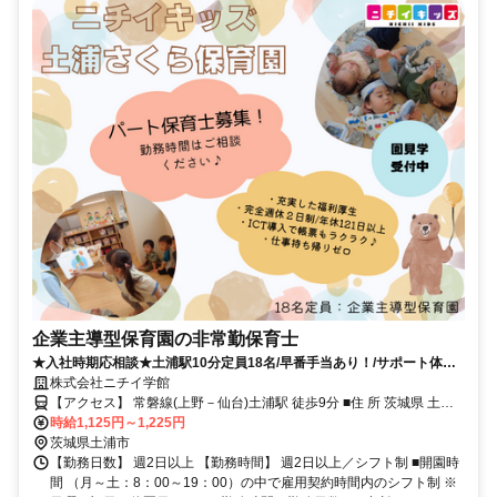
企業主導型保育園の非常勤保育士
★入社時期応相談★土浦駅10分定員18名/早番手当あり！/サポート体制
充実！
株式会社ニチイ学館
【アクセス】 常磐線(上野－仙台)土浦駅 徒歩9分 ■住 所 茨城県 土浦
市 桜町3丁目14-18さくらメディカルビル2階 ■アクセス 常磐線(上野
時給1,125円～1,225円
－仙台)土浦駅 徒歩9分
茨城県土浦市
【勤務日数】 週2日以上 【勤務時間】 週2日以上／シフト制 ■開園時
間 （月～土：8：00～19：00）の中で雇用契約時間内のシフト制 ※