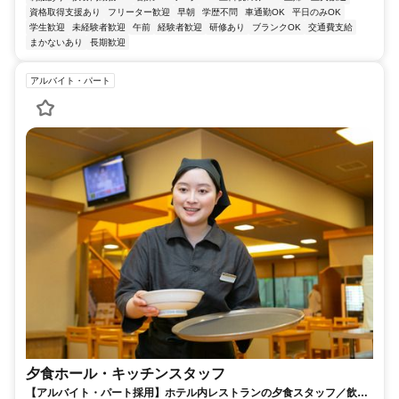
資格取得支援あり
フリーター歓迎
早朝
学歴不問
車通勤OK
平日のみOK
学生歓迎
未経験者歓迎
午前
経験者歓迎
研修あり
ブランクOK
交通費支給
まかないあり
長期歓迎
アルバイト・パート
夕食ホール・キッチンスタッフ
【アルバイト・パート採用】ホテル内レストランの夕食スタッフ／飲食