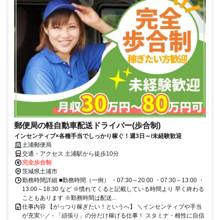
郵便局の軽自動車配送ドライバー(歩合制)
インセンティブ×各種手当でしっかり稼ぐ！週3日～/未経験歓迎
土浦郵便局
交通・アクセス 土浦駅から徒歩10分
完全歩合制
茨城県土浦市
勤務時間詳細 ■勤務時間（一例） ・07:30～20:00 ・07:30～13:00 ・
13:00～18:30 など ※慣れてくると記載している時間より 早く終わる
こともあります ※勤務時間は配送...
仕事内容 【がっつり稼ぎたい！というへ】 ＼インセンティブや手当
が充実✨／ - 「頑張り」の分だけ稼げる仕事！ スタミナ・根性に自信