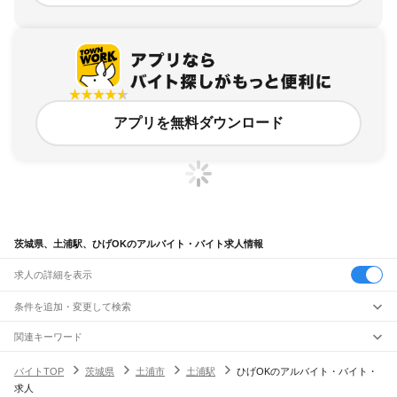
アプリを無料ダウンロード
茨城県、土浦駅、ひげOKのアルバイト・バイト求人情報
求人の詳細を表示
条件を追加・変更して検索
市区町村を追加・変更
関連キーワード
完全在宅ワーク 全国
シール貼り 在宅
現在地周辺
ガチャガチャ
犬カフェ
茨城県
駅を追加・変更
バイトTOP
茨城県
土浦市
土浦駅
ひげOKのアルバイト・バイト・
茨城県
すべて
求人
水戸市
日立市
土浦市
古河市
石岡市
結城市
龍ケ崎市
下妻市
常総市
常陸太田市
職種を追加・変更