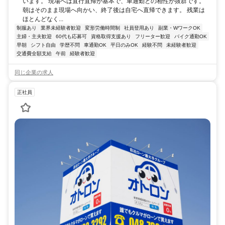
います。 現場へは直行直帰が基本で、車通勤との相性が抜群です。
朝はそのまま現場へ向かい、終了後は自宅へ直帰できます。 残業は
ほとんどなく...
制服あり
業界未経験者歓迎
変形労働時間制
社員登用あり
副業・WワークOK
主婦・主夫歓迎
60代も応募可
資格取得支援あり
フリーター歓迎
バイク通勤OK
早朝
シフト自由
学歴不問
車通勤OK
平日のみOK
経験不問
未経験者歓迎
交通費全額支給
午前
経験者歓迎
同じ企業の求人
正社員