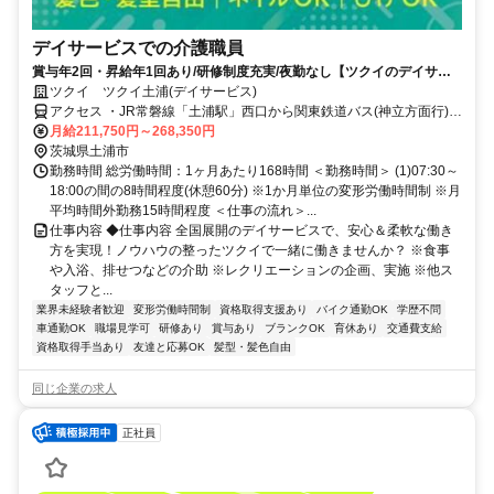
デイサービスでの介護職員
賞与年2回・昇給年1回あり/研修制度充実/夜勤なし【ツクイのデイサー
ビス/介護職員求人】
ツクイ ツクイ土浦(デイサービス)
アクセス ・JR常磐線「土浦駅」西口から関東鉄道バス(神立方面行)乗
車、「市民会館前」/「木田余三ツ又」下車徒歩約3分
月給211,750円～268,350円
茨城県土浦市
勤務時間 総労働時間：1ヶ月あたり168時間 ＜勤務時間＞ (1)07:30～
18:00の間の8時間程度(休憩60分) ※1か月単位の変形労働時間制 ※月
平均時間外勤務15時間程度 ＜仕事の流れ＞...
仕事内容 ◆仕事内容 全国展開のデイサービスで、安心＆柔軟な働き
方を実現！ノウハウの整ったツクイで一緒に働きませんか？ ※食事
や入浴、排せつなどの介助 ※レクリエーションの企画、実施 ※他ス
タッフと...
業界未経験者歓迎
変形労働時間制
資格取得支援あり
バイク通勤OK
学歴不問
車通勤OK
職場見学可
研修あり
賞与あり
ブランクOK
育休あり
交通費支給
資格取得手当あり
友達と応募OK
髪型・髪色自由
同じ企業の求人
正社員