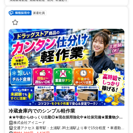
派遣社員
冷蔵倉庫内でのシンプル軽作業
★★午後からゆっくり出勤◎★現在採用強化中★社保完備★重量物少な
目★1年通して一定温度★日払い・週払い可★人気求人★アイニードス
株式会社アイニード
タッフ多数在籍★★
交通アクセス 最寄駅：土浦駅 JR土浦駅より車で15分程度 ＊車通勤