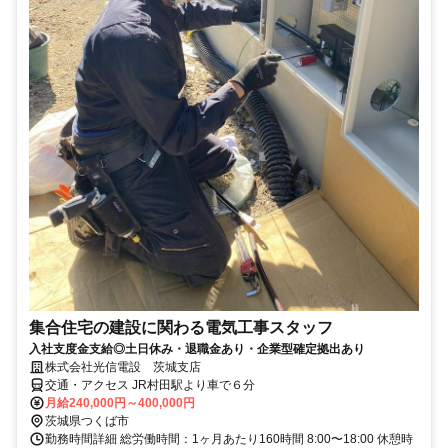
集合住宅の建設に関わる電気工事スタッフ
入社支度金支給◎土日休み・退職金あり・企業型確定拠出あり
株式会社光信電設 茨城支店
交通・アクセス JR村田駅より車で６分
月給240,000円～400,000円
茨城県つくば市
勤務時間詳細 総労働時間：1ヶ月あたり160時間 8:00〜18:00 休憩時