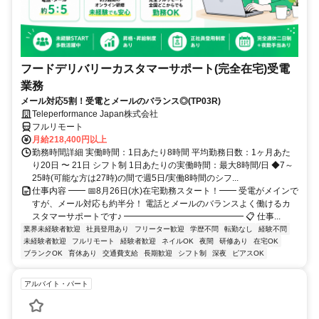
フードデリバリーカスタマーサポート(完全在宅)受電
業務
メール対応5割！受電とメールのバランス◎(TP03R)
Teleperformance Japan株式会社
フルリモート
月給218,400円以上
勤務時間詳細 実働時間：1日あたり8時間 平均勤務日数：1ヶ月あた
り20日 〜 21日 シフト制 1日あたりの実働時間：最大8時間/日 ◆7～
25時(可能な方は27時)の間で週5日/実働8時間のシフ...
仕事内容 ━━ 📅8月26日(水)在宅勤務スタート！━━ 受電がメインで
すが、メール対応も約半分！ 電話とメールのバランスよく働けるカ
スタマーサポートです♪ ━━━━━━━━━━━━━━ 📋 仕事...
業界未経験者歓迎
社員登用あり
フリーター歓迎
学歴不問
転勤なし
経験不問
未経験者歓迎
フルリモート
経験者歓迎
ネイルOK
夜間
研修あり
在宅OK
ブランクOK
育休あり
交通費支給
長期歓迎
シフト制
深夜
ピアスOK
アルバイト・パート