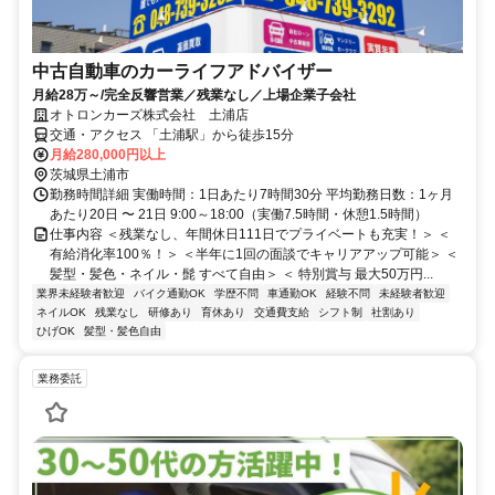
中古自動車のカーライフアドバイザー
月給28万～/完全反響営業／残業なし／上場企業子会社
オトロンカーズ株式会社 土浦店
交通・アクセス 「土浦駅」から徒歩15分
月給280,000円以上
茨城県土浦市
勤務時間詳細 実働時間：1日あたり7時間30分 平均勤務日数：1ヶ月
あたり20日 〜 21日 9:00～18:00（実働7.5時間・休憩1.5時間）
仕事内容 ＜残業なし、年間休日111日でプライベートも充実！＞ ＜
有給消化率100％！＞ ＜半年に1回の面談でキャリアアップ可能＞ ＜
髪型・髪色・ネイル・髭 すべて自由＞ ＜ 特別賞与 最大50万円...
業界未経験者歓迎
バイク通勤OK
学歴不問
車通勤OK
経験不問
未経験者歓迎
ネイルOK
残業なし
研修あり
育休あり
交通費支給
シフト制
社割あり
ひげOK
髪型・髪色自由
業務委託