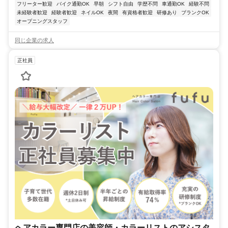
フリーター歓迎
バイク通勤OK
早朝
シフト自由
学歴不問
車通勤OK
経験不問
未経験者歓迎
経験者歓迎
ネイルOK
夜間
有資格者歓迎
研修あり
ブランクOK
オープニングスタッフ
同じ企業の求人
正社員
ヘアカラー専門店の美容師・カラーリストのアシスタ