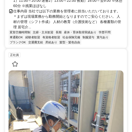
1）11:00～20:00 遅番2）13:00～22:00 夜勤）16:00～翌9:00 ※休憩
60分 ※残業ほぼなし
仕事内容 当社では以下の業務を管理者に担当いただいております。
＊まずは現場業務から勤務開始となりますのでご安心ください。 人
材の管理（シフト作成） 人材の教育（介護技術など） 各種書類の管
理 居宅介...
変形労働時間制
主婦・主夫歓迎
長期
産休・育休取得実績あり
学歴不問
車通勤OK
経験者歓迎
有資格者歓迎
社会保険完備
制服貸与
賞与あり
ブランクOK
交通費支給
昇給あり
髪型・髪色自由
正社員