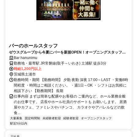
バーのホールスタッフ
ゼウスグループから今夏にバーを新規OPEN！オープニングスタッフ大
募集！
Bar hanunimu
勤務地・最寄駅 JR常磐線(取手～いわき) 土浦駅 徒歩3分
時給1,200円以上
茨城県土浦市
勤務時間・期間 【勤務時間】 夕勤 夜勤 深夜 17:00～LAST ・実働8時
間程度 ・時間はご相談ください。 ・週1日～OK ・シフトはお気軽に
相談下さい 【勤務期間】 長期
仕事内容 まずは簡単な配膳やお客様の ご案内など、ホール業務全般
のお仕事です。 店長やホール社員のサポートも お願いします。 居酒
屋やカフェ、ファミレスやパチンコ、 カラオケやアパレルなどの飲
食...
大量募集
固定時間制
未経験者歓迎
経験者歓迎
オープニングスタッフ
駅近5分以内
正社員