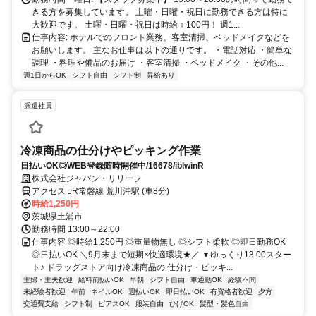
きる方を募集しています。 土曜・日曜・祝日に勤務できる方は特に
大歓迎です。 土曜・日曜・祝日は時給＋100円！ 週1...
仕事内容: ホテルでのフロント業務、客室清掃、ベッドメイクなどを
お願いします。 主なお仕事は以下の通りです。 ・電話対応 ・簡単な
調理 ・料理や備品のお届け ・客室清掃 ・ベッドメイク ・その他...
週1日からOK
シフト自由
シフト制
昇給あり
派遣社員
冷凍商品の仕分けやピッキング作業
日払いOK◎WEB登録随時開催中/16678/iblwinR
株式会社ジャパン・リリーフ
アクセス JR常磐線 荒川沖駅 (車8分)
時給1,250円
茨城県土浦市
勤務時間 13:00～22:00
仕事内容 ◎時給1,250円 ◎重量物無し ◎シフト柔軟 ◎即日勤務OK
◎日払いOK ＼9月末まで短期×快適環境★／ ▼ゆっくり13:00スター
ト♪ ドラッグストア向け冷凍商品の 仕分け・ピッキ...
主婦・主夫歓迎
給料前払いOK
早朝
シフト自由
車通勤OK
経験不問
未経験者歓迎
午前
ネイルOK
週払いOK
即日払いOK
有資格者歓迎
夕方
交通費支給
シフト制
ピアスOK
服装自由
ひげOK
髪型・髪色自由