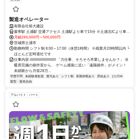
製造オペレーター
有限会社裕大建設
最寄駅 土浦駅 交通アクセス 土浦駅より車で15分 ※土浦北ICより車で
月給280,000円～500,000円
5分 現場は勤務地の近辺です。
茨城県土浦市
勤務時間 シフト制 8:00～17:00（休憩1時間） ※残業月20時間以内 └
ほとんど定時退社です
仕事内容 //////////////////////////// 「力仕事、そろそろ卒業しませんか？」 冷
暖房完備の操作室から、 ゲーム感覚に近い「遠隔操作」がメイン！
未経験から月収28万...
学歴不問
未経験者歓迎
賞与あり
シフト制
長期休暇あり
昇給あり
ひげOK
髪型・髪色自由
アルバイト・パート