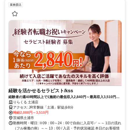
業務委託
経験を活かせるセラピスト/kss
経験者の週40時間以上で1施術の最低収入2,840円～最高収入3,510円は
業界最高！経験者をお待ちしています！集客は大手にお任せ！施術に集
りらくる 土浦店
中✨【茨城県土浦市蓮河原新町】
アクセス: JR常磐線「土浦」駅徒歩8分
時給2,088円～3,510円
茨城県土浦市
勤務時間・曜日: ※09：00～24：00で自由に入店可✅ ～～ 1日の流れ
（フル稼働の例）～～ 13：00 / 入店・予約状況確認 本日のお客様情