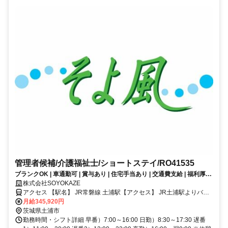
管理者候補/介護福祉士/ショートステイ/RO41535
ブランクOK | 車通勤可 | 賞与あり | 住宅手当あり | 交通費支給 | 福利厚生
充実│ショートステイ/管理者候補/正社員募集！《ボーナス以外の特別報
株式会社SOYOKAZE
酬、約34万円の支給実績！》
アクセス 【駅名】 JR常磐線 土浦駅【アクセス】 JR土浦駅よりバ
ス：天川団地入口下車徒歩5分
月給345,920円
茨城県土浦市
勤務時間・シフト詳細 早番）7:00～16:00 日勤）8:30～17:30 遅番