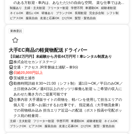
のある方歓迎 - 車内は、あなただけの自由な空間。 楽な仕事ではあ...
制服あり
主婦・主夫歓迎
フリーター歓迎
学歴不問
車通勤OK
経験者歓迎
ネイルOK
週払いOK
研修あり
ブランクOK
長期歓迎
完全歩合制
シフト制
ピアスOK
服装自由
友達と応募OK
ひげOK
髪型・髪色自由
業務委託
大手EC商品の軽貨物配送ドライバー
【日給2万円円】未経験から月収44万円可！車レンタル制度あり
株式会社セカンドステージ
交通・アクセス JR常磐線土浦駅～車9分
日給20,000円以上
茨城県土浦市
勤務時間詳細 8:30〜21:00（シフト制） 週1日〜OK／平日のみOK／
土日祝休みOK／週4日以上のガッツリ稼働も歓迎 ∟ご希望の収入に
あわせた働き方のご提案可能です
仕事内容 大手通販サイトの荷物を、軽バンを使用して担当エリアの
個人宅・企業へお届けするお仕事です。 指定拠点（大手物流倉庫）
での荷物積み込み 担当エリア近辺への配送（ポスト投函や宅配ボッ
クス宛の軽量荷...
主婦・主夫歓迎
フリーター歓迎
学歴不問
車通勤OK
経験者歓迎
ネイルOK
ブランクOK
ピアスOK
服装自由
友達と応募OK
ひげOK
髪型・髪色自由