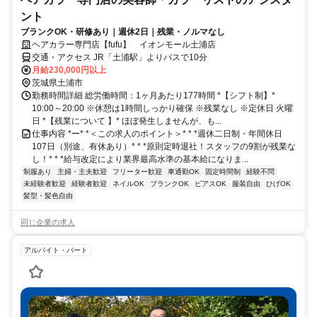
ント
ブランクOK・研修あり｜週休2日｜残業・ノルマなし
ヘアカラー専門店【fufu】 イオンモール土浦店
交通・アクセス JR「土浦駅」よりバスで10分
月給230,000円以上
茨城県土浦市
勤務時間詳細 総労働時間：1ヶ月あたり177時間 *【シフト制】*
10:00～20:00 ※休憩は1時間しっかり確保 ※残業なし ※定休日 火曜
日 *【残業について 】* ほぼ発生しませんが、も...
仕事内容 *ー* *＜この求人のポイント＞* * *週休二日制・年間休日
107日（別途、有休あり）* * *原則定時退社！スタッフの9割が残業な
し！* * *給与改定により業界最高水準の基本給になりま...
制服あり
主婦・主夫歓迎
フリーター歓迎
車通勤OK
固定時間制
経験不問
未経験者歓迎
経験者歓迎
ネイルOK
ブランクOK
ピアスOK
服装自由
ひげOK
髪型・髪色自由
同じ企業の求人
アルバイト・パート