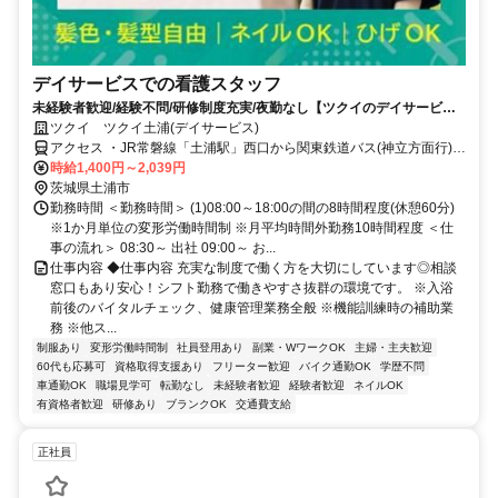
デイサービスでの看護スタッフ
未経験者歓迎/経験不問/研修制度充実/夜勤なし【ツクイのデイサービス/
看護スタッフ求人】
ツクイ ツクイ土浦(デイサービス)
アクセス ・JR常磐線「土浦駅」西口から関東鉄道バス(神立方面行)乗
車、「市民会館前」/「木田余三ツ又」下車徒歩約3分
時給1,400円～2,039円
茨城県土浦市
勤務時間 ＜勤務時間＞ (1)08:00～18:00の間の8時間程度(休憩60分)
※1か月単位の変形労働時間制 ※月平均時間外勤務10時間程度 ＜仕
事の流れ＞ 08:30～ 出社 09:00～ お...
仕事内容 ◆仕事内容 充実な制度で働く方を大切にしています◎相談
窓口もあり安心！シフト勤務で働きやすさ抜群の環境です。 ※入浴
前後のバイタルチェック、健康管理業務全般 ※機能訓練時の補助業
務 ※他ス...
制服あり
変形労働時間制
社員登用あり
副業・WワークOK
主婦・主夫歓迎
60代も応募可
資格取得支援あり
フリーター歓迎
バイク通勤OK
学歴不問
車通勤OK
職場見学可
転勤なし
未経験者歓迎
経験者歓迎
ネイルOK
有資格者歓迎
研修あり
ブランクOK
交通費支給
正社員