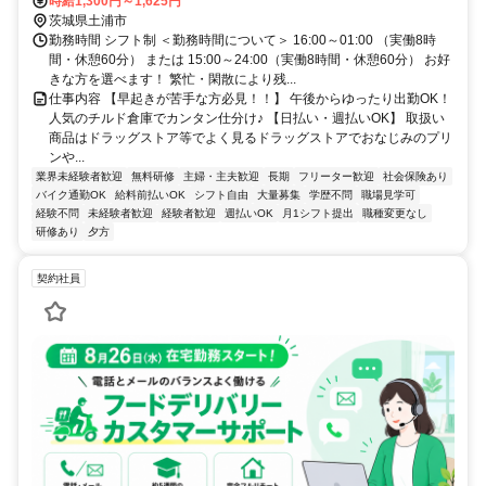
OK,転勤なし ・敷地内駐車場完備 ・交通費規定支給
時給1,300円～1,625円
茨城県土浦市
勤務時間 シフト制 ＜勤務時間について＞ 16:00～01:00 （実働8時
間・休憩60分） または 15:00～24:00（実働8時間・休憩60分） お好
きな方を選べます！ 繁忙・閑散により残...
仕事内容 【早起きが苦手な方必見！！】 午後からゆったり出勤OK！
人気のチルド倉庫でカンタン仕分け♪ 【日払い・週払いOK】 取扱い
商品はドラッグストア等でよく見るドラッグストアでおなじみのプリ
ンや...
業界未経験者歓迎
無料研修
主婦・主夫歓迎
長期
フリーター歓迎
社会保険あり
バイク通勤OK
給料前払いOK
シフト自由
大量募集
学歴不問
職場見学可
経験不問
未経験者歓迎
経験者歓迎
週払いOK
月1シフト提出
職種変更なし
研修あり
夕方
契約社員