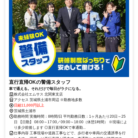
直行直帰OKの警備スタッフ
車で通える。それだけで毎日がラクになる。
株式会社エムサス 北関東支店
アクセス 茨城県土浦市周辺 ※勤務地多数
日給11,000円以上
茨城県土浦市
勤務時間 実働時間：8時間/日 平均勤務日数：1ヶ月あたり20日～25
日 【日勤】 08:00～17:00／09:00～18:00（休憩1時間） ※現場によ
り多少前後します ◎直行直帰OKで車通勤...
仕事内容 工事現場や道路工事などで、歩行者や車両の交通誘導を行