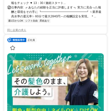
報をチェック ▼ 13：30 / 施術スタート...
仕事内容: ┏ あなたの経験を正当に評価します ┓ 実力に見合った報
酬と環境をその手に ┗━━━━━━━━━━━━━━━┛ ✨業界最
高水準の還元率✨ 60分で最大2840円～の報酬設定を実現。 ＊...
週1日からOK
シフト自由
昇給あり
同じ企業の求人
正社員