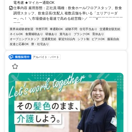
電考慮 ★マイカー通勤OK
仕事内容 雇用形態：正社員 職種：飲食ホール/フロアスタッフ、飲食
調理スタッフ、飲食店長/支配人 複数店舗を率いる「エリアリーダ
ー」へ！ ＼市場価値を最速で高める経営職✨／ ￣￣V￣￣￣￣￣￣￣
￣￣...
業界未経験者歓迎
学歴不問
車通勤OK
経験不問
住宅手当あり
交通費全額支給
ネイルOK
食費補助あり
研修あり
賞与あり
ブランクOK
育休あり
オープニングスタッフ
交通費支給
駅近5分以内
シフト制
ピアスOK
服装自由
友達と応募OK
寮・社宅あり
アルバイト・パート