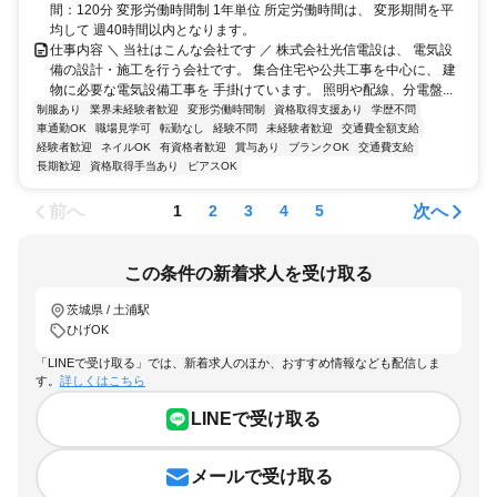
間：120分 変形労働時間制 1年単位 所定労働時間は、 変形期間を平
均して 週40時間以内となります。
仕事内容 ＼ 当社はこんな会社です ／ 株式会社光信電設は、 電気設
備の設計・施工を行う会社です。 集合住宅や公共工事を中心に、 建
物に必要な電気設備工事を 手掛けています。 照明や配線、分電盤...
制服あり
業界未経験者歓迎
変形労働時間制
資格取得支援あり
学歴不問
車通勤OK
職場見学可
転勤なし
経験不問
未経験者歓迎
交通費全額支給
経験者歓迎
ネイルOK
有資格者歓迎
賞与あり
ブランクOK
交通費支給
長期歓迎
資格取得手当あり
ピアスOK
前へ
次へ
1
2
3
4
5
この条件の新着求人を受け取る
茨城県 / 土浦駅
ひげOK
「LINEで受け取る」では、新着求人のほか、おすすめ情報なども配信しま
す。
詳しくはこちら
LINEで受け取る
メールで受け取る