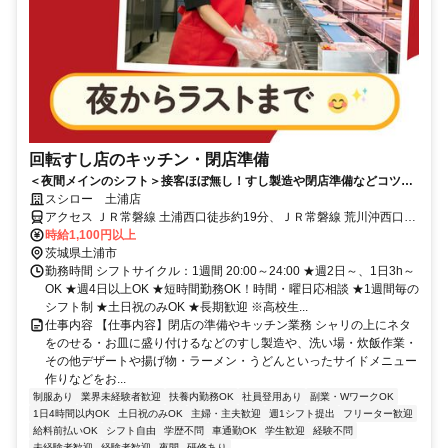
回転すし店のキッチン・閉店準備
＜夜間メインのシフト＞接客ほぼ無し！すし製造や閉店準備などコツコ
ツ働ける
スシロー 土浦店
アクセス ＪＲ常磐線 土浦西口徒歩約19分、ＪＲ常磐線 荒川沖西口徒
歩約82分、ＪＲ常磐線 神立西口徒歩約90分
時給1,100円以上
茨城県土浦市
勤務時間 シフトサイクル：1週間 20:00～24:00 ★週2日～、1日3h～
OK ★週4日以上OK ★短時間勤務OK！時間・曜日応相談 ★1週間毎の
シフト制 ★土日祝のみOK ★長期歓迎 ※高校生...
仕事内容 【仕事内容】閉店の準備やキッチン業務 シャリの上にネタ
をのせる・お皿に盛り付けるなどのすし製造や、洗い場・炊飯作業・
その他デザートや揚げ物・ラーメン・うどんといったサイドメニュー
作りなどをお...
制服あり
業界未経験者歓迎
扶養内勤務OK
社員登用あり
副業・WワークOK
1日4時間以内OK
土日祝のみOK
主婦・主夫歓迎
週1シフト提出
フリーター歓迎
給料前払いOK
シフト自由
学歴不問
車通勤OK
学生歓迎
経験不問
未経験者歓迎
経験者歓迎
夜間
研修あり