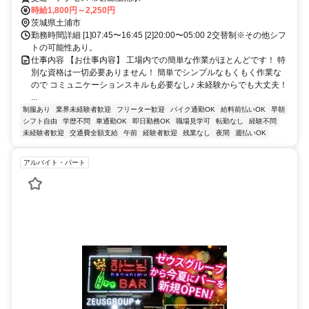
時給1,800円～2,250円
茨城県土浦市
勤務時間詳細 [1]07:45〜16:45 [2]20:00〜05:00 2交替制※その他シフ
トの可能性あり。
仕事内容 【お仕事内容】 工場内での簡単な作業がほとんどです！ 特
別な資格は一切必要ありません！ 簡単でシンプルなもくもく作業な
ので コミュニケーションスキルも必要なし♪ 未経験からでも大丈夫！
...
制服あり
業界未経験者歓迎
フリーター歓迎
バイク通勤OK
給料前払いOK
早朝
シフト自由
学歴不問
車通勤OK
即日勤務OK
職場見学可
転勤なし
経験不問
未経験者歓迎
交通費全額支給
午前
経験者歓迎
残業なし
夜間
週払いOK
アルバイト・パート