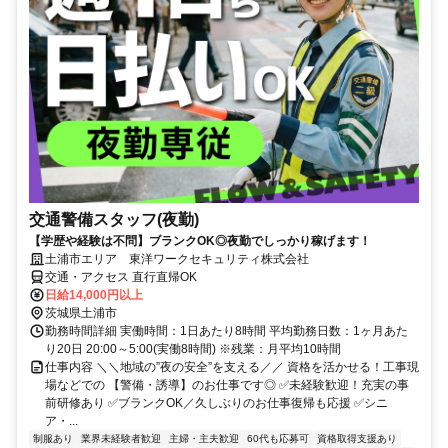
交通警備スタッフ(夜勤)
【学歴や経験は不問】ブランクOK◎夜勤でしっかり稼げます！
土浦市エリア 東洋ワークセキュリティ株式会社
交通・アクセス 直行直帰OK
日給14,000円以上
茨城県土浦市
勤務時間詳細 実働時間：1日あたり8時間 平均勤務日数：1ヶ月あた
り20日 20:00～5:00(実働8時間) ※残業：月平均10時間
仕事内容 ＼＼地域の”夜の安全”を支える／／ 資格を活かせる！工事現
場などでの 【警備・誘導】のお仕事です◎ ✅未経験歓迎！充実の事
前研修あり ✅ブランクOK／久しぶりのお仕事復帰も応援 ✅シニ
ア・...
制服あり
業界未経験者歓迎
主婦・主夫歓迎
60代も応募可
資格取得支援あり