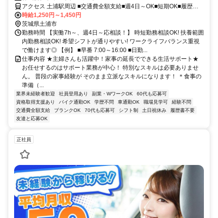
せる生活支援！
アクセス 土浦駅周辺 ■交通費全額支給■週4日～OK■短期OK■履歴書
不要
時給1,250円～1,450円
茨城県土浦市
勤務時間 【実働7h～、週4日～応相談！】 時短勤務相談OK! 扶養範囲
内勤務相談OK! 希望シフトが通りやすい! ワークライフバランス重視
で働けます◎ 【例】 ■早番 7:00～16:00 ■日勤...
仕事内容 ★主婦さんも活躍中！家事の延長でできる生活サポート★
お任せするのはサポート業務が中心！ 特別なスキルは必要ありませ
ん。 普段の家事経験が そのまま立派なスキルになります！ ＊食事の
準備（...
業界未経験者歓迎
社員登用あり
副業・WワークOK
60代も応募可
資格取得支援あり
バイク通勤OK
学歴不問
車通勤OK
職場見学可
経験不問
交通費全額支給
ブランクOK
70代も応募可
シフト制
土日祝休み
履歴書不要
友達と応募OK
正社員