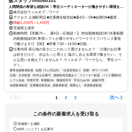
援スタッフ/ms080101
人間関係の希望も相談OK！専任コーディネーターが働きやすい環境を厳
選！心機一転スタートできるグループホームのお仕事
株式会社ウィルオブ・ワーク
アクセス 土浦駅周辺 ■交通費全額支給■週4日～OK■短期OK■履歴書
不要
時給1,250円～1,450円
茨城県土浦市
勤務時間 【実働7h～、週4日～応相談！】 時短勤務相談OK! 扶養範囲
内勤務相談OK! 希望シフトが通りやすい! ワークライフバランス重視
で働けます◎ 【例】 ■早番 7:00～16:00 ■日勤...
仕事内容 居心地の良さにこだわって選びませんか？ 「介護のお仕事
は好きだけど、 次はもっと周りと 協力し合える環境で働きたい」 そ
んな思いを抱えていませんか？ ウィルオブ・ワークなら、 専任コー
ディ...
業界未経験者歓迎
短期（3ヵ月以内）
社員登用あり
副業・WワークOK
主婦・主夫歓迎
60代も応募可
資格取得支援あり
フリーター歓迎
バイク通勤OK
シフト自由
学歴不問
車通勤OK
職場見学可
平日のみOK
経験不問
未経験者歓迎
交通費全額支給
経験者歓迎
残業なし
有資格者歓迎
前へ
次へ
1
2
3
この条件の新着求人を受け取る
茨城県 / 土浦駅
60代（シニア）も応募可