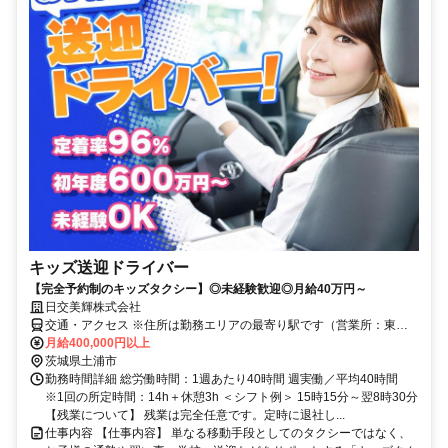
キッズ送迎ドライバー
【完全予約制のキッズタクシー】◎未経験歓迎◎月給40万円～
日交美輝株式会社
交通・アクセス ※住所は勤務エリアの最寄り駅です（営業所：東京
都足立区中川5-16-10）
月給400,000円以上
茨城県土浦市
勤務時間詳細 総労働時間：1週あたり40時間 週実働／平均40時間
※1回の所定時間：14h＋休憩3h ＜シフト例＞ 15時15分～翌8時30分
【残業について】 残業は完全任意です。定時に退社し...
仕事内容 【仕事内容】 単なる移動手段としてのタクシーではなく、