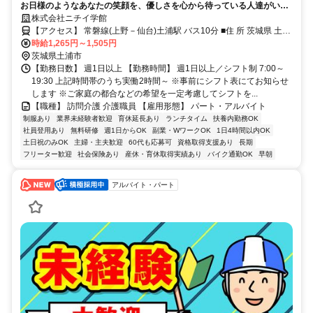
お日様のようなあなたの笑顔を、優しさを心から待っている人達がいま
す 一緒に頑張りませんか？
株式会社ニチイ学館
【アクセス】 常磐線(上野－仙台)土浦駅 バス10分 ■住 所 茨城県 土浦
市 下高津1-19-33矢田ﾃﾅﾝﾄNo.1 ■アクセス 常磐線(上野－仙台)土浦駅
時給1,265円～1,505円
バス10分
茨城県土浦市
【勤務日数】 週1日以上 【勤務時間】 週1日以上／シフト制 7:00～
19:30 上記時間帯のうち実働2時間～ ※事前にシフト表にてお知らせ
します ※ご家庭の都合などの希望を一定考慮してシフトを...
【職種】 訪問介護 介護職員 【雇用形態】 パート・アルバイト
制服あり
業界未経験者歓迎
育休延長あり
ランチタイム
扶養内勤務OK
社員登用あり
無料研修
週1日からOK
副業・WワークOK
1日4時間以内OK
土日祝のみOK
主婦・主夫歓迎
60代も応募可
資格取得支援あり
長期
フリーター歓迎
社会保険あり
産休・育休取得実績あり
バイク通勤OK
早朝
アルバイト・パート