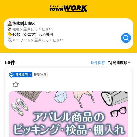
茨城県
土浦駅
職種を選択してください
60代（シニア）も応募可
キーワードを選択してください
60件
条件保存
関連度順
派遣社員