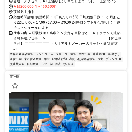
交通・アクセス ＪＲ｢土浦駅｣より車でおよそ17分。「土浦北インタ
ー」の近くに会社があります
月給260,000円～400,000円
茨城県土浦市
勤務時間詳細 実働時間：1日あたり8時間 平均勤務日数：1ヶ月あた
り22日 8:00～17:00 / 17:00～翌9:00 24時間シフト制(実働8ｈ) ＊運
行スケジュールによる
仕事内容 未経験歓迎！高収入＆安定を目指せる！ 4tトラックで建築
資材を運ぶ仕事 ￣Ⅴ￣￣￣￣￣￣￣￣￣￣￣￣￣￣￣￣￣ 【お仕事
内容】 ￣￣￣￣￣￣￣ ・大手アルミメーカーのサッシ・建築資材
の...
業界未経験者歓迎
ランチタイム
フリーター歓迎
学歴不問
車通勤OK
転勤なし
経験不問
未経験者歓迎
午前
経験者歓迎
夜間
有資格者歓迎
夕方
ブランクOK
交通費支給
長期歓迎
シフト制
深夜
ひげOK
正社員