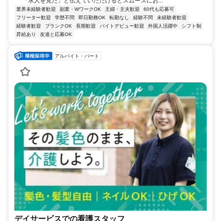
「求人を見た」と伝えていただけるとスムーズにお...
業界未経験者歓迎
副業・WワークOK
主婦・主夫歓迎
60代も応募可
フリーター歓迎
学歴不問
即日勤務OK
転勤なし
経験不問
未経験者歓迎
経験者歓迎
ブランクOK
長期歓迎
バイトデビュー歓迎
外国人活躍中
シフト制
昇給あり
友達と応募OK
アルバイト・パート
デイサービスでの看護スタッフ