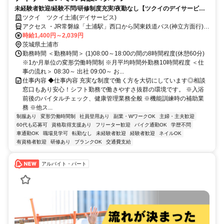
未経験者歓迎/経験不問/研修制度充実/夜勤なし【ツクイのデイサービス/
看護スタッフ求人】
ツクイ ツクイ土浦(デイサービス)
アクセス ・JR常磐線「土浦駅」西口から関東鉄道バス(神立方面行)乗
車、「市民会館前」/「木田余三ツ又」下車徒歩約3分
時給1,400円～2,039円
茨城県土浦市
勤務時間 ＜勤務時間＞ (1)08:00～18:00の間の8時間程度(休憩60分)
※1か月単位の変形労働時間制 ※月平均時間外勤務10時間程度 ＜仕
事の流れ＞ 08:30～ 出社 09:00～ お...
仕事内容 ◆仕事内容 充実な制度で働く方を大切にしています◎相談
窓口もあり安心！シフト勤務で働きやすさ抜群の環境です。 ※入浴
前後のバイタルチェック、健康管理業務全般 ※機能訓練時の補助業
務 ※他ス...
制服あり
変形労働時間制
社員登用あり
副業・WワークOK
主婦・主夫歓迎
60代も応募可
資格取得支援あり
フリーター歓迎
バイク通勤OK
学歴不問
車通勤OK
職場見学可
転勤なし
未経験者歓迎
経験者歓迎
ネイルOK
有資格者歓迎
研修あり
ブランクOK
交通費支給
アルバイト・パート