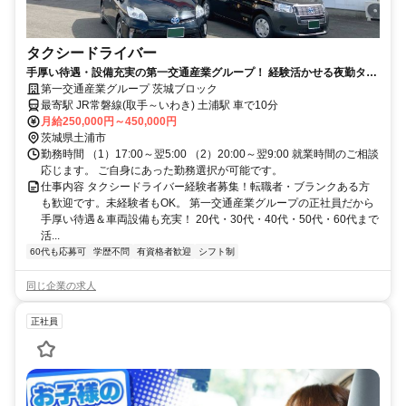
タクシードライバー
手厚い待遇・設備充実の第一交通産業グループ！ 経験活かせる夜勤タク
シー運転手で中高年やシニア世代活躍
第一交通産業グループ 茨城ブロック
最寄駅 JR常磐線(取手～いわき) 土浦駅 車で10分
月給250,000円～450,000円
茨城県土浦市
勤務時間 （1）17:00～翌5:00 （2）20:00～翌9:00 就業時間のご相談
応じます。 ご自身にあった勤務選択が可能です。
仕事内容 タクシードライバー経験者募集！転職者・ブランクある方
も歓迎です。未経験者もOK。 第一交通産業グループの正社員だから
手厚い待遇＆車両設備も充実！ 20代・30代・40代・50代・60代まで
活...
60代も応募可
学歴不問
有資格者歓迎
シフト制
同じ企業の求人
正社員