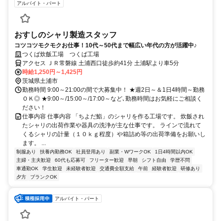
アルバイト・パート
おすしのシャリ製造スタッフ
コツコツモクモクお仕事！10代～50代まで幅広い年代の方が活躍中♪
つくば炊飯工場 つくば工場
アクセス ＪＲ常磐線 土浦西口徒歩約41分 土浦駅より車5分
時給1,250円～1,425円
茨城県土浦市
勤務時間 9:00～21:00の間で大募集中！ ★週2日～＆1日4時間～勤務
ＯＫ◎ ★9:00～/15:00～/17:00～など､勤務時間はお気軽にご相談く
ださい！
仕事内容 仕事内容 「ちよだ鮨」のシャリを作る工場です。 炊飯され
たシャリの出荷作業や器具の洗浄が主な仕事です。 ラインで流れて
くるシャリの計量（１０ｋｇ程度）や箱詰め等の出荷準備をお願いし
ます。 ...
制服あり
扶養内勤務OK
社員登用あり
副業・WワークOK
1日4時間以内OK
主婦・主夫歓迎
60代も応募可
フリーター歓迎
早朝
シフト自由
学歴不問
車通勤OK
学生歓迎
未経験者歓迎
交通費全額支給
午前
経験者歓迎
研修あり
夕方
ブランクOK
アルバイト・パート