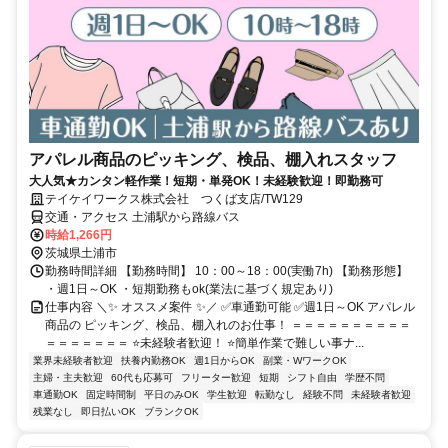
アパレル商品のピッキング、検品、棚入れスタッフ
大人気★カンタン軽作業！短期・単発OK！未経験歓迎！即勤務可
テイケイワークス株式会社 つくば支店/TW129
交通・アクセス 土浦駅から路線バス
時給1,266円
茨城県土浦市
勤務時間詳細 【勤務時間】 10：00～18：00(実働7h) 【勤務形態】
・週1日～OK ・短期勤務もok(業法に基づく規定あり)
仕事内容 ＼✨ オススメ案件 ✨／ ✅車通勤可能 ✅週1日～OK アパレル
商品の ピッキング、検品、棚入れのお仕事！ ＝＝＝＝＝＝＝＝＝＝
＝＝＝＝＝＝＝ ⭐未経験者歓迎！ ⭐簡単作業で難しい事ナ...
業界未経験者歓迎
扶養内勤務OK
週1日からOK
副業・WワークOK
主婦・主夫歓迎
60代も応募可
フリーター歓迎
短期
シフト自由
学歴不問
車通勤OK
固定時間制
平日のみOK
学生歓迎
転勤なし
経験不問
未経験者歓迎
残業なし
即日払いOK
ブランクOK