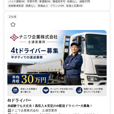
バイク通勤OK
学歴不問
車通勤OK
職場見学可
転勤なし
経験不問
未経験者歓迎
残業なし
研修あり
ブランクOK
友達と応募OK
正社員
4tドライバー
未経験でも大丈夫！高収入＆安定の4t配送ドライバー大募集！
ナニワ企業株式会社 土浦営業所