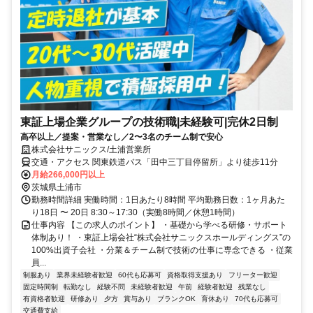
東証上場企業グループの技術職|未経験可|完休2日制
高卒以上／提案・営業なし／2〜3名のチーム制で安心
株式会社サニックス/土浦営業所
交通・アクセス 関東鉄道バス「田中三丁目停留所」より徒歩11分
月給266,000円以上
茨城県土浦市
勤務時間詳細 実働時間：1日あたり8時間 平均勤務日数：1ヶ月あた
り18日 〜 20日 8:30～17:30（実働8時間／休憩1時間）
仕事内容 【この求人のポイント】 ・基礎から学べる研修・サポート
体制あり！ ・東証上場会社“株式会社サニックスホールディングス”の
100%出資子会社 ・分業＆チーム制で技術の仕事に専念できる ・従業
員...
制服あり
業界未経験者歓迎
60代も応募可
資格取得支援あり
フリーター歓迎
固定時間制
転勤なし
経験不問
未経験者歓迎
午前
経験者歓迎
残業なし
有資格者歓迎
研修あり
夕方
賞与あり
ブランクOK
育休あり
70代も応募可
交通費支給