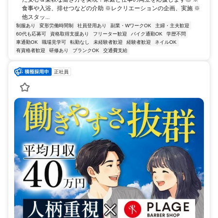
食事や入浴、排せつなどの介助 ※レクリエーションの企画、実施 ※
他スタッ...
制服あり
変形労働時間制
社員登用あり
副業・WワークOK
主婦・主夫歓迎
60代も応募可
資格取得支援あり
フリーター歓迎
バイク通勤OK
学歴不問
車通勤OK
職場見学可
転勤なし
未経験者歓迎
経験者歓迎
ネイルOK
有資格者歓迎
研修あり
ブランクOK
交通費支給
正社員