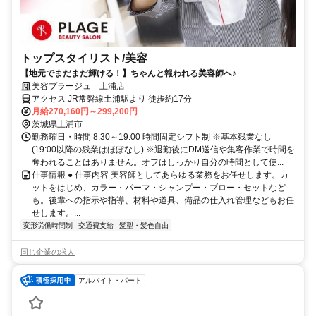
トップスタイリスト/美容
【地元でまだまだ輝ける！】ちゃんと報われる美容師へ♪
美容プラージュ 土浦店
アクセス JR常磐線土浦駅より 徒歩約17分
月給270,160円～299,200円
茨城県土浦市
勤務曜日・時間 8:30～19:00 時間固定シフト制 ※基本残業なし
(19:00以降の残業はほぼなし) ※退勤後にDM送信や集客作業で時間を
奪われることはありません。オフはしっかり自分の時間として使...
仕事情報 ● 仕事内容 美容師としてあらゆる業務をお任せします。カ
ットをはじめ、カラー・パーマ・シャンプー・ブロー・セットなど
も。後輩への指示や指導、材料や道具、備品の仕入れ管理などもお任
せします。...
変形労働時間制
交通費支給
髪型・髪色自由
同じ企業の求人
アルバイト・パート