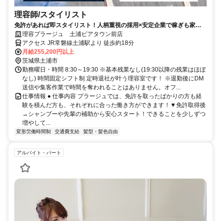
理容師/スタイリスト
免許があれば即スタイリスト！人柄重視の採用×安定企業で稼ぎも家庭
も諦めない★
理容プラージュ 土浦ピアタウン前店
アクセス JR常磐線土浦駅より 徒歩約18分
月給255,200円以上
茨城県土浦市
勤務曜日・時間 8:30～19:30 ※基本残業なし(19:30以降の残業はほぼ
なし) 時間固定シフト制 定時退社が叶う理容室です！ ※退勤後にDM
送信や集客作業で時間を奪われることはありません。オフ...
仕事情報 ● 仕事内容 プラージュでは、免許を取ったばかりの方も経
験を積んだ方も、それぞれに合った働き方ができます！▼免許取得後
→シャンプーや先輩の補助から安心スタート！できることを少しずつ
増やして...
変形労働時間制
交通費支給
髪型・髪色自由
アルバイト・パート