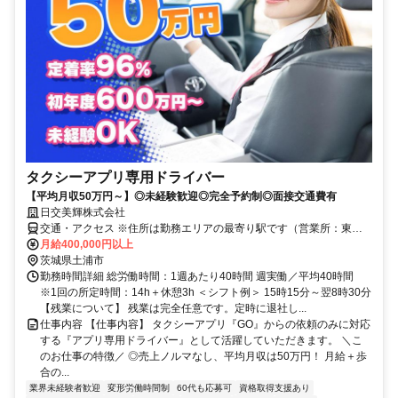
タクシーアプリ専用ドライバー
【平均月収50万円～】◎未経験歓迎◎完全予約制◎面接交通費有
日交美輝株式会社
交通・アクセス ※住所は勤務エリアの最寄り駅です（営業所：東京
都足立区中川5-16-10）
月給400,000円以上
茨城県土浦市
勤務時間詳細 総労働時間：1週あたり40時間 週実働／平均40時間
※1回の所定時間：14h＋休憩3h ＜シフト例＞ 15時15分～翌8時30分
【残業について】 残業は完全任意です。定時に退社し...
仕事内容 【仕事内容】 タクシーアプリ『GO』からの依頼のみに対応
する『アプリ専用ドライバー』として活躍していただきます。 ＼こ
のお仕事の特徴／ ◎売上ノルマなし、平均月収は50万円！ 月給＋歩
合の...
業界未経験者歓迎
変形労働時間制
60代も応募可
資格取得支援あり