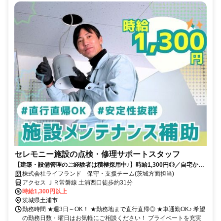
セレモニー施設の点検・修理サポートスタッフ
【建築・設備管理のご経験者は積極採用中♪】時給1,300円◎／自宅から
直行直帰OK！／週3日～◎ フルタイム大歓迎♪／専門スタッフが同行
株式会社ライフランド 保守・支援チーム(茨城方面担当)
するため安心♪経験者の方は即戦力にも／車通勤OK！／社員登用実績あ
アクセス ＪＲ常磐線 土浦西口徒歩約31分
り
時給1,300円以上
茨城県土浦市
勤務時間 ★週3日～OK！ ★勤務地まで直行直帰◎ ★車通勤OK♪ 希望
の勤務日数・曜日はお気軽にご相談ください！ プライベートを充実