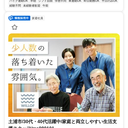
バイク通勤OK
早朝
シフト自由
学歴不問
車通勤OK
即日勤務OK
平日のみOK
経験不問
未経験者歓迎
午前
派遣社員
土浦市/30代・40代活躍中/家庭と両立しやすい生活支