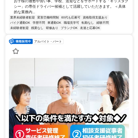
お子様の通塾や習い事、学校、送迎などをサポートする「キッズタク
シー」の専任ドライバー候補として活躍していただきます。 ＜具体
的な業務内...
業界未経験者歓迎
変形労働時間制
60代も応募可
資格取得支援あり
バイク通勤OK
学歴不問
車通勤OK
職場見学可
転勤なし
経験不問
未経験者歓迎
残業なし
研修あり
ブランクOK
友達と応募OK
アルバイト・パート