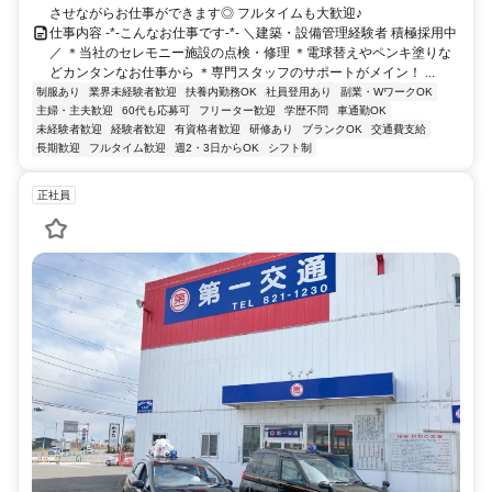
させながらお仕事ができます◎ フルタイムも大歓迎♪
仕事内容 -*-こんなお仕事です-*- ＼建築・設備管理経験者 積極採用中
／ ＊当社のセレモニー施設の点検・修理 ＊電球替えやペンキ塗りな
どカンタンなお仕事から ＊専門スタッフのサポートがメイン！ ...
制服あり
業界未経験者歓迎
扶養内勤務OK
社員登用あり
副業・WワークOK
主婦・主夫歓迎
60代も応募可
フリーター歓迎
学歴不問
車通勤OK
未経験者歓迎
経験者歓迎
有資格者歓迎
研修あり
ブランクOK
交通費支給
長期歓迎
フルタイム歓迎
週2・3日からOK
シフト制
正社員