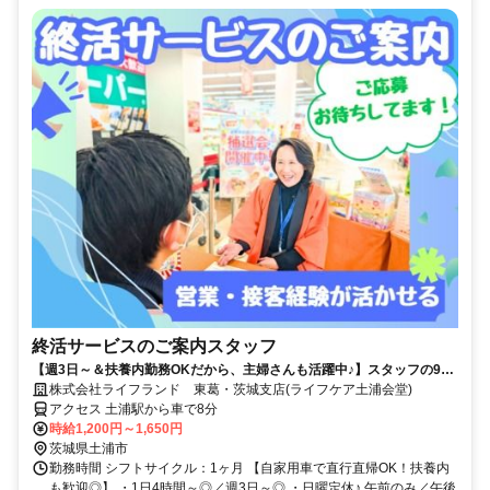
終活サービスのご案内スタッフ
【週3日～＆扶養内勤務OKだから、主婦さんも活躍中♪】スタッフの9割
が女性/子育てが落ち着いた方・社会復帰の方も大歓迎です◎/柔軟なシフ
株式会社ライフランド 東葛・茨城支店(ライフケア土浦会堂)
ト体制・しっかりとしたサポート体制充実で働きやすさもバツグン/フル
アクセス 土浦駅から車で8分
タイム希望も大歓迎/マイカーでの直行直帰OK/営業・テレアポ・販売経
時給1,200円～1,650円
験者は即戦力/正社員登用実績もあり◎
茨城県土浦市
勤務時間 シフトサイクル：1ヶ月 【自家用車で直行直帰OK！扶養内
も歓迎◎】 ・1日4時間～◎／週3日～◎ ・日曜定休♪ 午前のみ／午後