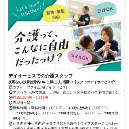
デイサービスでの介護スタッフ
夜勤なし/扶養控除内OK/主婦(主夫)活躍中【ツクイのデイサービス/介護
スタッフ求人】
ツクイ ツクイ土浦(デイサービス)
アクセス ・JR常磐線「土浦駅」西口から関東鉄道バス(神立方面行)乗
車、「市民会館前」/「木田余三ツ又」下車徒歩約3分
時給1,074円～1,539円
茨城県土浦市
勤務時間 ＜勤務時間＞ (1)07:30～13:30(休憩60分) (2)07:30～
17:30(休憩60分) (3)08:00～13:00(休憩なし） (4)08:00～17:00(休憩
60分) ※...
仕事内容 ◆仕事内容 子育て世代も活躍中！ライフステージに合わせ
た安心＆柔軟な働き方を実現！家庭と仕事の両立を応援します◎ ※