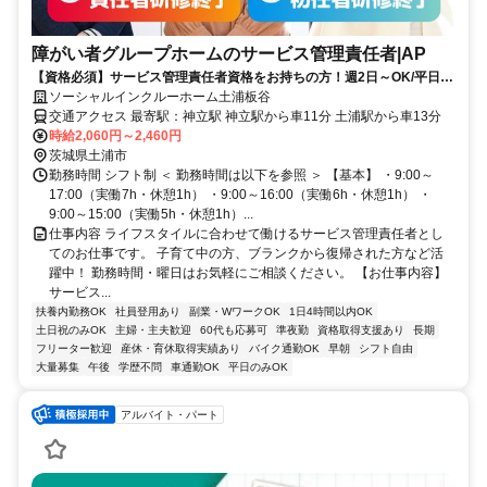
障がい者グループホームのサービス管理責任者|AP
【資格必須】サービス管理責任者資格をお持ちの方！週2日～OK/平日の
みOK/残業ほぼなし！家庭や私生活と無理なく両立◎
ソーシャルインクルーホーム土浦板谷
交通アクセス 最寄駅：神立駅 神立駅から車11分 土浦駅から車13分
時給2,060円～2,460円
茨城県土浦市
勤務時間 シフト制 ＜ 勤務時間は以下を参照 ＞ 【基本】 ・9:00～
17:00（実働7h・休憩1h） ・9:00～16:00（実働6h・休憩1h） ・
9:00～15:00（実働5h・休憩1h）...
仕事内容 ライフスタイルに合わせて働けるサービス管理責任者とし
てのお仕事です。 子育て中の方、ブランクから復帰された方など活
躍中！ 勤務時間・曜日はお気軽にご相談ください。 【お仕事内容】
サービス...
扶養内勤務OK
社員登用あり
副業・WワークOK
1日4時間以内OK
土日祝のみOK
主婦・主夫歓迎
60代も応募可
準夜勤
資格取得支援あり
長期
フリーター歓迎
産休・育休取得実績あり
バイク通勤OK
早朝
シフト自由
大量募集
午後
学歴不問
車通勤OK
平日のみOK
アルバイト・パート