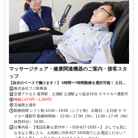
マッサージチェア・健康関連機器のご案内・接客スタ
ッフ
【自分のペースで働けます！】 5時間〜7時間勤務を選択可能！ 土日祝
日働ける方大歓迎！
株式会社フジ医療器
交通アクセス 最寄駅：土浦駅 土浦駅より徒歩16分 ※マイカー通勤可
時給1,074円～1,360円
茨城県土浦市
勤務時間 シフト制 10:00～19:00（シフト制） 出勤日：土日祝 ※ マ
イカー通勤可 勤務時間例： 12:00～17:00（5h） 11:00～17:45（6h/
休憩45分） 10:00...
仕事内容 - 【電話応募も受付中！＜028-627-1635＞】 少しでも気に
なるなと感じたら、お気軽に028-627-1635宛てにお電話ください！