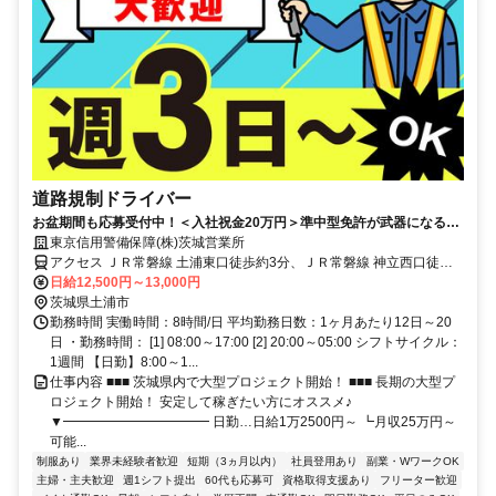
道路規制ドライバー
お盆期間も応募受付中！＜入社祝金20万円＞準中型免許が武器になる！
日給12,500円～｜週3日OK
東京信用警備保障(株)茨城営業所
アクセス ＪＲ常磐線 土浦東口徒歩約3分、ＪＲ常磐線 神立西口徒歩
約77分、ＪＲ常磐線 荒川沖東口徒歩約87分 土浦駅周辺｜直行直帰
日給12,500円～13,000円
OK｜車・バイク通勤可
茨城県土浦市
勤務時間 実働時間：8時間/日 平均勤務日数：1ヶ月あたり12日～20
日 ・勤務時間： [1] 08:00～17:00 [2] 20:00～05:00 シフトサイクル：
1週間 【日勤】8:00～1...
仕事内容 ■■■ 茨城県内で大型プロジェクト開始！ ■■■ 長期の大型プ
ロジェクト開始！ 安定して稼ぎたい方にオススメ♪
▼━━━━━━━━━━━ 日勤…日給1万2500円～ ┗月収25万円～
可能...
制服あり
業界未経験者歓迎
短期（3ヵ月以内）
社員登用あり
副業・WワークOK
主婦・主夫歓迎
週1シフト提出
60代も応募可
資格取得支援あり
フリーター歓迎