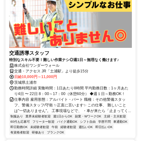
交通誘導スタッフ
特別なスキル不要！難しい作業ナシ◎週1日～無理なく働けます♪
株式会社ワンダーウォール
交通・アクセス JR「土浦駅」より徒歩15分
日給10,000円～11,000円
茨城県土浦市
勤務時間詳細 実働時間：1日あたり8時間 平均勤務日数：1ヶ月あた
り4日 〜 22日 8：00～17：00（休憩60分） ◆週１日～勤務OK！
仕事内容 雇用形態：アルバイト・パート 職種：その他警備スタッ
フ、警備スタッフ/守衛 ✨正直に言います✨ この仕事、 難しいこと
は”一切ありません”。 工事現場などで、 ・車が来たら「止まってく...
制服あり
業界未経験者歓迎
週1日からOK
副業・WワークOK
主婦・主夫歓迎
60代も応募可
フリーター歓迎
バイク通勤OK
シフト自由
学歴不問
車通勤OK
即日勤務OK
未経験者歓迎
午前
経験者歓迎
週払いOK
即日払いOK
有資格者歓迎
研修あり
ブランクOK