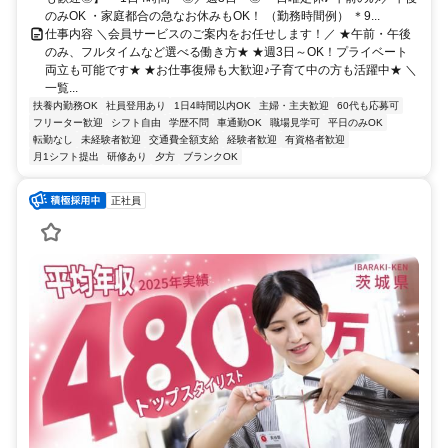
のみOK ・家庭都合の急なお休みもOK！ （勤務時間例） ＊9...
仕事内容 ＼会員サービスのご案内をお任せします！／ ★午前・午後
のみ、フルタイムなど選べる働き方★ ★週3日～OK！プライベート
両立も可能です★ ★お仕事復帰も大歓迎♪子育て中の方も活躍中★ ＼
一覧...
扶養内勤務OK
社員登用あり
1日4時間以内OK
主婦・主夫歓迎
60代も応募可
フリーター歓迎
シフト自由
学歴不問
車通勤OK
職場見学可
平日のみOK
転勤なし
未経験者歓迎
交通費全額支給
経験者歓迎
有資格者歓迎
月1シフト提出
研修あり
夕方
ブランクOK
正社員