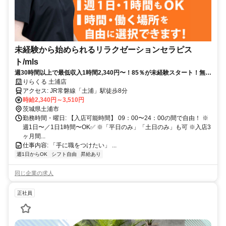
未経験から始められるリラクゼーションセラピス
ト/mls
週30時間以上で最低収入1時間2,340円〜！85％が未経験スタート！無料
トレで一生モノの技術を習得✅好きな時間に収入を得られます⏰【茨城
りらくる 土浦店
県土浦市蓮河原新町】
アクセス: JR常磐線「土浦」駅徒歩8分
時給2,340円～3,510円
茨城県土浦市
勤務時間・曜日: 【入店可能時間】 09：00〜24：00の間で自由！ ※
週1日〜／1日1時間〜OK✅ ※「平日のみ」「土日のみ」も可 ※入店3
ヶ月間...
仕事内容: 「手に職をつけたい」 ...
週1日からOK
シフト自由
昇給あり
同じ企業の求人
正社員