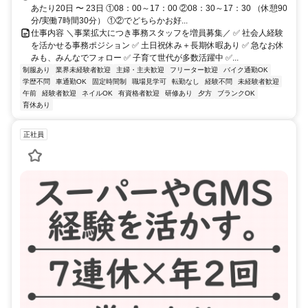
あたり20日 〜 23日 ①08：00～17：00 ②08：30～17：30 （休憩90
分/実働7時間30分） ①②でどちらかお好...
仕事内容 ＼事業拡大につき事務スタッフを増員募集／ ✅️ 社会人経験
を活かせる事務ポジション ✅️ 土日祝休み＋長期休暇あり ✅️ 急なお休
みも、みんなでフォロー ✅️ 子育て世代が多数活躍中 ✅️...
制服あり
業界未経験者歓迎
主婦・主夫歓迎
フリーター歓迎
バイク通勤OK
学歴不問
車通勤OK
固定時間制
職場見学可
転勤なし
経験不問
未経験者歓迎
午前
経験者歓迎
ネイルOK
有資格者歓迎
研修あり
夕方
ブランクOK
育休あり
正社員