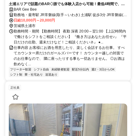
土浦エリアで話題のBAR◇誰でも体験入店から可能！最低4時間で、日
給1万円！当日全額日払い可能。
BAR Gee Bee
勤務地・最寄駅 JR常磐線(取手～いわき) 土浦駅 徒歩3分 JR常磐線(上
野～取手) 柏駅 電車で20分 JR常磐線(取手～いわき) 水戸駅 電車で30
日給10,000円～20,000円
分 Gee Beeでは広範囲の迎え・送りをご用意していますので幅広い
茨城県土浦市
エリアから出勤のスタッフが多数。 金町、松戸、新松戸、柏、我孫
勤務時間・期間 【勤務時間】 夜勤 深夜 20:00～翌1:00 【上記時間内
子、取手、龍ヶ崎、守谷等 遠い所では水戸や日立市から送迎で通っ
で働けるシフトをご相談ください】 『働き方はあなたお任せ♪』 『平
ている方もいますのでお気軽にご相談ください。
日だけの出勤、週末だけなど！ご相談くださいネ』 ●...
仕事内容 お客様にお酒を用意したり、楽しく会話するお仕事。 すべ
てカウンター席だけのガールズバーです！ カウンター越しの対面で
のお仕事なので、 隣に座ったりする事も一切ありません。 ◎お酒は
飲めなく...
フリーター歓迎
シフト自由
未経験者歓迎
駅近5分以内
週2・3日からOK
シフト制
寮・社宅あり
送迎あり
正社員