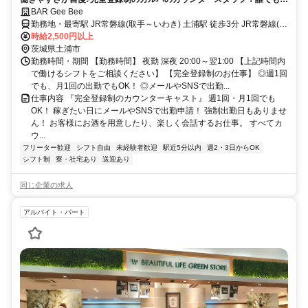
軽に楽しくアルバイト！週1、月1～OK
BAR Gee Bee
勤務地・最寄駅 JR常磐線(取手～いわき) 土浦駅 徒歩3分 JR常磐線(上
野～取手) 柏駅 電車で20分 JR常磐線(取手～いわき) 水戸駅 電車で30
時給2,500円以上
分 Gee Beeでは広範囲の迎え・送りをご用意していますので幅広い
茨城県土浦市
エリアから出勤のスタッフが多数。 金町、松戸、新松戸、柏、我孫
勤務時間・期間 【勤務時間】 夜勤 深夜 20:00～翌1:00 【上記時間内
子、取手、龍ヶ崎、守谷等 遠い所では水戸や日立市から送迎で通っ
で働けるシフトをご相談ください】 【完全登録制のお仕事】 ◎週1回
ている方もいますのでお気軽にご相談ください。
でも、月1回の出勤でもOK！ ◎メールやSNSで出勤...
仕事内容 『完全登録制のカウンターキャスト』 週1回・月1回でも
OK！ 稼ぎたい日にメールやSNSで出勤申請！ 強制出勤日もありませ
ん！ お客様にお酒を用意したり、楽しく会話するお仕事。 すべてカ
ウ...
フリーター歓迎
シフト自由
未経験者歓迎
駅近5分以内
週2・3日からOK
シフト制
寮・社宅あり
送迎あり
同じ企業の求人
アルバイト・パート