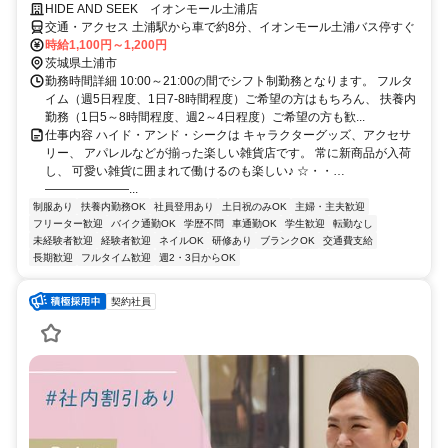
HIDE AND SEEK イオンモール土浦店
交通・アクセス 土浦駅から車で約8分、イオンモール土浦バス停すぐ
時給1,100円～1,200円
茨城県土浦市
勤務時間詳細 10:00～21:00の間でシフト制勤務となります。 フルタ
イム（週5日程度、1日7-8時間程度）ご希望の方はもちろん、 扶養内
勤務（1日5～8時間程度、週2～4日程度）ご希望の方も歓...
仕事内容 ハイド・アンド・シークは キャラクターグッズ、アクセサ
リー、 アパレルなどが揃った楽しい雑貨店です。 常に新商品が入荷
し、 可愛い雑貨に囲まれて働けるのも楽しい♪ ☆・・…
―――――――...
制服あり
扶養内勤務OK
社員登用あり
土日祝のみOK
主婦・主夫歓迎
フリーター歓迎
バイク通勤OK
学歴不問
車通勤OK
学生歓迎
転勤なし
未経験者歓迎
経験者歓迎
ネイルOK
研修あり
ブランクOK
交通費支給
長期歓迎
フルタイム歓迎
週2・3日からOK
契約社員