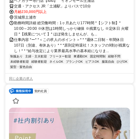
ヘアカラー専門店【fufu】 イオンモール土浦店
交通・アクセス JR「土浦駅」よりバスで10分
月給230,000円以上
茨城県土浦市
勤務時間詳細 総労働時間：1ヶ月あたり177時間 *【シフト制】*
10:00～20:00 ※休憩は1時間しっかり確保 ※残業なし ※定休日 火曜
日 *【残業について 】* ほぼ発生しませんが、も...
仕事内容 *ー* *＜この求人のポイント＞* * *週休二日制・年間休日
107日（別途、有休あり）* * *原則定時退社！スタッフの9割が残業な
し！* * *給与改定により業界最高水準の基本給になりま...
制服あり
主婦・主夫歓迎
フリーター歓迎
車通勤OK
固定時間制
経験不問
未経験者歓迎
経験者歓迎
ネイルOK
ブランクOK
ピアスOK
服装自由
ひげOK
髪型・髪色自由
同じ企業の求人
契約社員