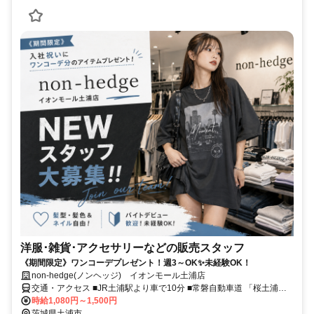
洋服･雑貨･アクセサリーなどの販売スタッフ
《期間限定》ワンコーデプレゼント！週3～OK✨未経験OK！
non‐hedge(ノンヘッジ) イオンモール土浦店
交通・アクセス ■JR土浦駅より車で10分 ■常磐自動車道 「桜土浦
IC」より車で10分 ■常磐自動車道 「土浦北IC」より車で15分 ■首都
時給1,080円～1,500円
圏中央連絡自動車道 「阿見東IC」より車で25分
茨城県土浦市