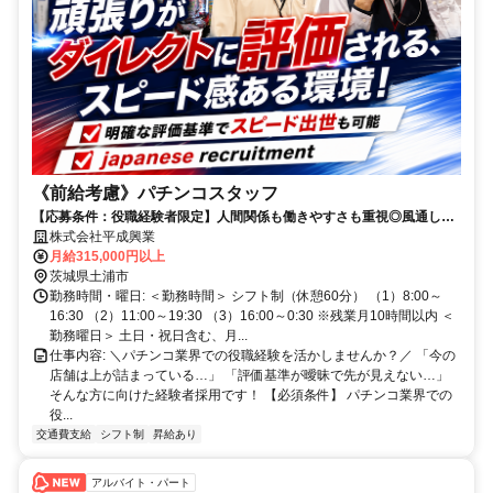
《前給考慮》パチンコスタッフ
【応募条件：役職経験者限定】人間関係も働きやすさも重視◎風通しの
良い店舗✨社宅の家賃補助最大8万円
株式会社平成興業
月給315,000円以上
茨城県土浦市
勤務時間・曜日: ＜勤務時間＞ シフト制（休憩60分） （1）8:00～
16:30 （2）11:00～19:30 （3）16:00～0:30 ※残業月10時間以内 ＜
勤務曜日＞ 土日・祝日含む、月...
仕事内容: ＼パチンコ業界での役職経験を活かしませんか？／ 「今の
店舗は上が詰まっている…」 「評価基準が曖昧で先が見えない…」
そんな方に向けた経験者採用です！ 【必須条件】 パチンコ業界での
役...
交通費支給
シフト制
昇給あり
アルバイト・パート