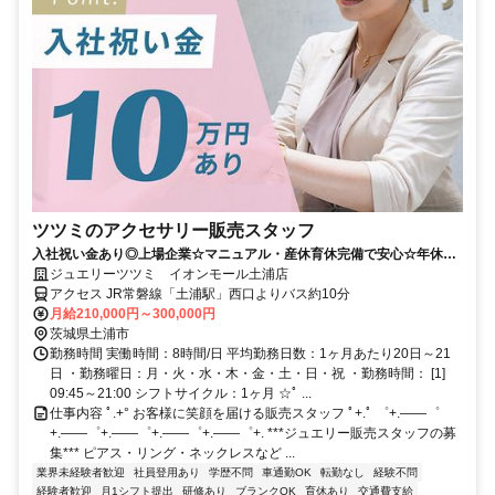
ツツミのアクセサリー販売スタッフ
入社祝い金あり◎上場企業☆マニュアル・産休育休完備で安心☆年休
119日☆残業月5.8h◎
ジュエリーツツミ イオンモール土浦店
アクセス JR常磐線「土浦駅」西口よりバス約10分
月給210,000円～300,000円
茨城県土浦市
勤務時間 実働時間：8時間/日 平均勤務日数：1ヶ月あたり20日～21
日 ・勤務曜日：月・火・水・木・金・土・日・祝 ・勤務時間： [1]
09:45～21:00 シフトサイクル：1ヶ月 ☆ﾟ ...
仕事内容 ﾟ.+° お客様に笑顔を届ける販売スタッフ ﾟ+.ﾟ ゜+.――゜
+.――゜+.――゜+.――゜+.――゜+. ***ジュエリー販売スタッフの募
集*** ピアス・リング・ネックレスなど ...
業界未経験者歓迎
社員登用あり
学歴不問
車通勤OK
転勤なし
経験不問
経験者歓迎
月1シフト提出
研修あり
ブランクOK
育休あり
交通費支給