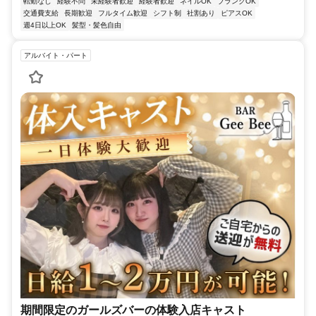
転勤なし
経験不問
未経験者歓迎
経験者歓迎
ネイルOK
ブランクOK
交通費支給
長期歓迎
フルタイム歓迎
シフト制
社割あり
ピアスOK
週4日以上OK
髪型・髪色自由
アルバイト・パート
期間限定のガールズバーの体験入店キャスト