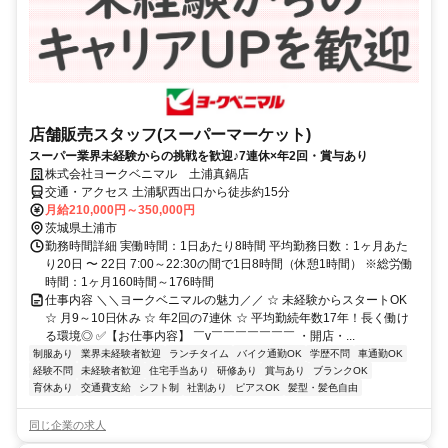
店舗販売スタッフ(スーパーマーケット)
スーパー業界未経験からの挑戦を歓迎♪7連休×年2回・賞与あり
株式会社ヨークベニマル 土浦真鍋店
交通・アクセス 土浦駅西出口から徒歩約15分
月給210,000円～350,000円
茨城県土浦市
勤務時間詳細 実働時間：1日あたり8時間 平均勤務日数：1ヶ月あた
り20日 〜 22日 7:00～22:30の間で1日8時間（休憩1時間） ※総労働
時間：1ヶ月160時間～176時間
仕事内容 ＼＼ヨークベニマルの魅力／／ ☆ 未経験からスタートOK
☆ 月9～10日休み ☆ 年2回の7連休 ☆ 平均勤続年数17年！長く働け
る環境◎ ✅【お仕事内容】 ￣v￣￣￣￣￣￣￣ ・開店・...
制服あり
業界未経験者歓迎
ランチタイム
バイク通勤OK
学歴不問
車通勤OK
経験不問
未経験者歓迎
住宅手当あり
研修あり
賞与あり
ブランクOK
育休あり
交通費支給
シフト制
社割あり
ピアスOK
髪型・髪色自由
同じ企業の求人