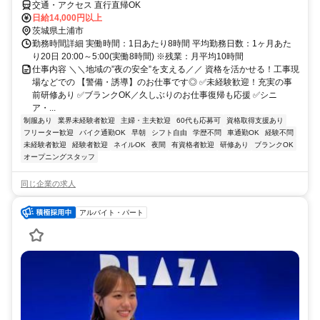
交通・アクセス 直行直帰OK
日給14,000円以上
茨城県土浦市
勤務時間詳細 実働時間：1日あたり8時間 平均勤務日数：1ヶ月あた
り20日 20:00～5:00(実働8時間) ※残業：月平均10時間
仕事内容 ＼＼地域の”夜の安全”を支える／／ 資格を活かせる！工事現
場などでの 【警備・誘導】のお仕事です◎ ✅未経験歓迎！充実の事
前研修あり ✅ブランクOK／久しぶりのお仕事復帰も応援 ✅シニ
ア・...
制服あり
業界未経験者歓迎
主婦・主夫歓迎
60代も応募可
資格取得支援あり
フリーター歓迎
バイク通勤OK
早朝
シフト自由
学歴不問
車通勤OK
経験不問
未経験者歓迎
経験者歓迎
ネイルOK
夜間
有資格者歓迎
研修あり
ブランクOK
オープニングスタッフ
同じ企業の求人
アルバイト・パート