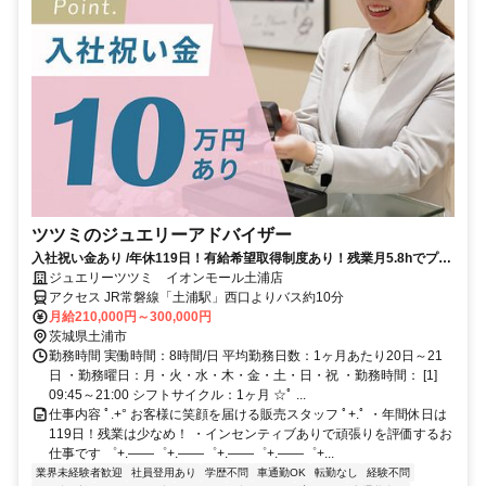
ツツミのジュエリーアドバイザー
入社祝い金あり /年休119日！有給希望取得制度あり！残業月5.8hでプラ
イベートも充実◎ノルマなし！
ジュエリーツツミ イオンモール土浦店
アクセス JR常磐線「土浦駅」西口よりバス約10分
月給210,000円～300,000円
茨城県土浦市
勤務時間 実働時間：8時間/日 平均勤務日数：1ヶ月あたり20日～21
日 ・勤務曜日：月・火・水・木・金・土・日・祝 ・勤務時間： [1]
09:45～21:00 シフトサイクル：1ヶ月 ☆ﾟ ...
仕事内容 ﾟ.+° お客様に笑顔を届ける販売スタッフ ﾟ+.ﾟ ・年間休日は
119日！残業は少なめ！ ・インセンティブありで頑張りを評価するお
仕事です ゜+.――゜+.――゜+.――゜+.――゜+...
業界未経験者歓迎
社員登用あり
学歴不問
車通勤OK
転勤なし
経験不問