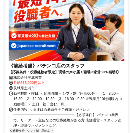
《前給考慮》パチンコ店のスタッフ
【応募条件：役職経験者限定】現場の声が届く職場✅家賃30％補助◎産
休・育休取得率100％✨残業少なめ
株式会社平成興業
月給315,000円以上
茨城県土浦市
勤務時間・曜日: ＜勤務時間＞ シフト制（休憩60分） （1）8:00～
16:30 （2）11:00～19:30 （3）16:00～0:30 ※残業月10時間以内 ＜
勤務曜日＞ 土日・祝日含む、月...
仕事内容: ＼まずは応募条件をご確認ください／
━━━━━━━━━━━━━━━━━ 【必須条件】 パチンコ業界
で、リーダー・主任などの役職経験がある方 店舗運営・スタッフ管
理・現場マネジメントなど、...
交通費支給
シフト制
昇給あり