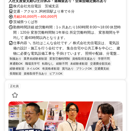
入社支度金支給◎土日休み・退職金あり・企業型確定拠出あり
株式会社光信電設 茨城支店
交通・アクセス JR村田駅より車で６分
月給240,000円～400,000円
茨城県つくば市
勤務時間詳細 総労働時間：1ヶ月あたり160時間 8:00〜18:00 休憩時
間：120分 変形労働時間制 1年単位 所定労働時間は、 変形期間を平
均して 週40時間以内となります。
仕事内容 ＼ 当社はこんな会社です ／ 株式会社光信電設は、 電気設
備の設計・施工を行う会社です。 集合住宅や公共工事を中心に、 建
物に必要な電気設備工事を 手掛けています。 照明や配線、分電盤...
制服あり
業界未経験者歓迎
変形労働時間制
資格取得支援あり
学歴不問
車通勤OK
職場見学可
転勤なし
経験不問
未経験者歓迎
交通費全額支給
経験者歓迎
ネイルOK
有資格者歓迎
賞与あり
ブランクOK
交通費支給
長期歓迎
資格取得手当あり
ピアスOK
正社員