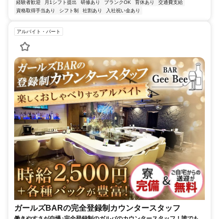
経験者歓迎
月1シフト提出
研修あり
ブランクOK
育休あり
交通費支給
資格取得手当あり
シフト制
社割あり
入社祝い金あり
アルバイト・パート
ガールズBARの完全登録制カウンタースタッフ
働きやすさが自慢♪完全登録制のガルバのカウンタースタッフ！誰でも気