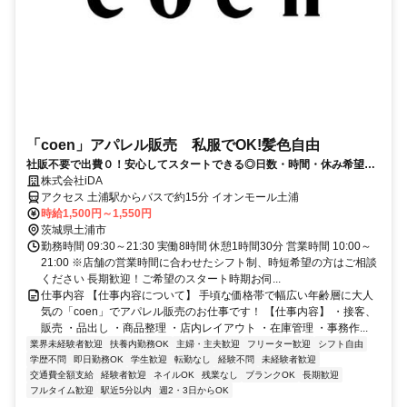
「coen」アパレル販売 私服でOK!髪色自由
社販不要で出費０！安心してスタートできる◎日数・時間・休み希望な
ど幅広く相談OK
株式会社iDA
アクセス 土浦駅からバスで約15分 イオンモール土浦
時給1,500円～1,550円
茨城県土浦市
勤務時間 09:30～21:30 実働8時間 休憩1時間30分 営業時間 10:00～
21:00 ※店舗の営業時間に合わせたシフト制、時短希望の方はご相談
ください 長期歓迎！ご希望のスタート時期お伺...
仕事内容 【仕事内容について】 手頃な価格帯で幅広い年齢層に大人
気の「coen」でアパレル販売のお仕事です！ 【仕事内容】 ・接客、
販売 ・品出し ・商品整理 ・店内レイアウト ・在庫管理 ・事務作...
業界未経験者歓迎
扶養内勤務OK
主婦・主夫歓迎
フリーター歓迎
シフト自由
学歴不問
即日勤務OK
学生歓迎
転勤なし
経験不問
未経験者歓迎
交通費全額支給
経験者歓迎
ネイルOK
残業なし
ブランクOK
長期歓迎
フルタイム歓迎
駅近5分以内
週2・3日からOK