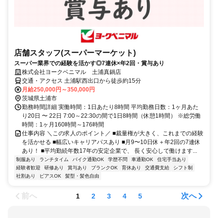
店舗スタッフ(スーパーマーケット)
スーパー業界での経験を活かす◎7連休×年2回・賞与あり
株式会社ヨークベニマル 土浦真鍋店
交通・アクセス 土浦駅西出口から徒歩約15分
月給250,000円～350,000円
茨城県土浦市
勤務時間詳細 実働時間：1日あたり8時間 平均勤務日数：1ヶ月あた
り20日 〜 22日 7:00～22:30の間で1日8時間（休憩1時間） ※総労働
時間：1ヶ月160時間～176時間
仕事内容 ＼この求人のポイント／ ■裁量権が大きく、これまでの経験
を活かせる ■幅広いキャリアパスあり ■月9〜10日休＋年2回の7連休
あり！ ■平均勤続年数17年の安定企業で、 長く安心して働けます...
制服あり
ランチタイム
バイク通勤OK
学歴不問
車通勤OK
住宅手当あり
経験者歓迎
研修あり
賞与あり
ブランクOK
育休あり
交通費支給
シフト制
社割あり
ピアスOK
髪型・髪色自由
前へ
次へ
1
2
3
4
5