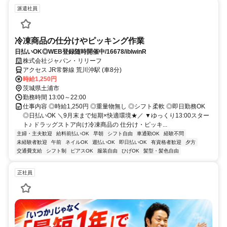
派遣社員
冷凍商品の仕分けやピッキング作業
日払いOK◎WEB登録随時開催中/16678/iblwinR
株式会社ジャパン・リリーフ
アクセス JR常磐線 荒川沖駅 (車8分)
時給1,250円
茨城県土浦市
勤務時間 13:00～22:00
仕事内容 ◎時給1,250円 ◎重量物無し ◎シフト柔軟 ◎即日勤務OK
◎日払いOK ＼9月末まで短期×快適環境★／ ▼ゆっくり13:00スター
ト♪ ドラッグストア向け冷凍商品の 仕分け・ピッキ...
主婦・主夫歓迎
給料前払いOK
早朝
シフト自由
車通勤OK
経験不問
未経験者歓迎
午前
ネイルOK
週払いOK
即日払いOK
有資格者歓迎
夕方
交通費支給
シフト制
ピアスOK
服装自由
ひげOK
髪型・髪色自由
正社員