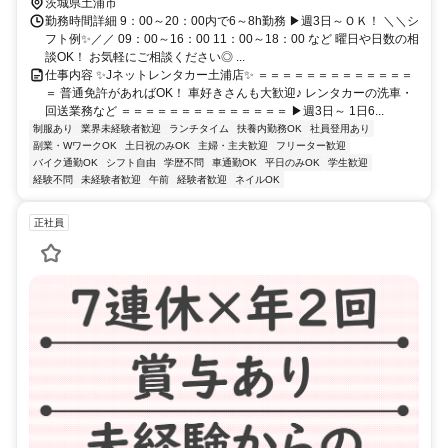
茨城県土浦市
勤務時間詳細 9：00～20：00内で6～8h勤務 ▶週3日～ＯＫ！ ＼＼シ
フト例✨／／ 09：00～16：00 11：00～18：00 など 曜日や日数の相
談OK！ お気軽にご相談ください◎ ...
仕事内容 ✨Jネットレンタカー土浦店✨ ＝＝＝＝＝＝＝＝＝＝＝＝＝
＝ 普通免許があればOK！ 車好きさんも大歓迎♪ レンタカーの洗車・
回送業務など ＝＝＝＝＝＝＝＝＝＝＝＝＝＝ ▶週3日～ 1日6...
制服あり
業界未経験者歓迎
ランチタイム
扶養内勤務OK
社員登用あり
副業・WワークOK
土日祝のみOK
主婦・主夫歓迎
フリーター歓迎
バイク通勤OK
シフト自由
学歴不問
車通勤OK
平日のみOK
学生歓迎
経験不問
未経験者歓迎
午前
経験者歓迎
ネイルOK
正社員