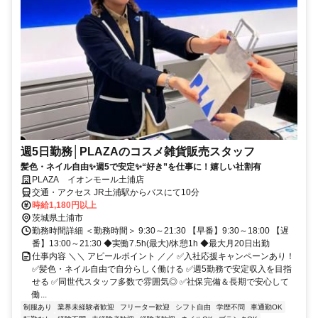
週5日勤務│PLAZAのコスメ雑貨販売スタッフ
髪色・ネイル自由✨週5で安定✨“好き”を仕事に！嬉しい社割有
PLAZA イオンモール土浦店
交通・アクセス JR土浦駅からバスにて10分
時給1,180円以上
茨城県土浦市
勤務時間詳細 ＜勤務時間＞ 9:30～21:30 【早番】9:30～18:00 【遅
番】13:00～21:30 ◆実働7.5h(最大)/休憩1h ◆最大月20日出勤
仕事内容 ＼＼ アピールポイント ／／ ✅入社応援キャンペーンあり！
✅髪色・ネイル自由で自分らしく働ける ✅週5勤務で安定収入を目指
せる ✅同世代スタッフ多数で雰囲気◎ ✅社保完備＆長期で安心して
働...
制服あり
業界未経験者歓迎
フリーター歓迎
シフト自由
学歴不問
車通勤OK