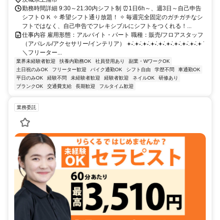
勤務時間詳細 9:30～21:30内シフト制 ⏰1日6h～、週3日～自己申告
シフトＯＫ ✧ 希望シフト通り放題！ ✧ 毎週完全固定のガチガチなシ
フトではなく、自己申告でフレキシブルにシフトをつくれる！...
仕事内容 雇用形態：アルバイト・パート 職種：販売/フロアスタッフ
（アパレル/アクセサリー/インテリア） 𖥔݁˖.𖥔݁˖.𖥔݁˖.𖥔݁˖.𖥔݁˖.𖥔݁˖.𖥔݁˖.𖥔݁˖.𖥔݁˖.𖥔݁
＼フリーター...
業界未経験者歓迎
扶養内勤務OK
社員登用あり
副業・WワークOK
土日祝のみOK
フリーター歓迎
バイク通勤OK
シフト自由
学歴不問
車通勤OK
平日のみOK
経験不問
未経験者歓迎
経験者歓迎
ネイルOK
研修あり
ブランクOK
交通費支給
長期歓迎
フルタイム歓迎
業務委託