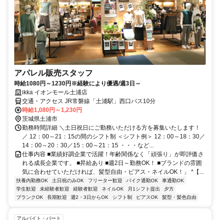
アパレル販売スタッフ
時給1080円～1230円※経験により優遇/週3日～
ikka イオンモール土浦店
交通・アクセス JR常磐線「土浦駅」西口バス10分
時給1,080円～1,230円
茨城県土浦市
勤務時間詳細 ＼土日祝日にご勤務いただける方を募集いたします！
／ 12：00～21：15の間のシフト制 ＜シフト例＞ 12：00～18：30／
14：00～20：30／15：00～21：15 ・・・など...
仕事内容 ■業績好調企業で活躍！年齢関係なく「頑張り」が即評価さ
れる成長企業です。 ■昇給あり ■週2日～勤務OK！ ■ブランドの雰囲
気に合わせていただければ、髪型自由・ピアス・ネイルOK！」 *【...
扶養内勤務OK
土日祝のみOK
フリーター歓迎
バイク通勤OK
車通勤OK
学生歓迎
未経験者歓迎
経験者歓迎
ネイルOK
月1シフト提出
夕方
ブランクOK
長期歓迎
週2・3日からOK
シフト制
ピアスOK
髪型・髪色自由
アルバイト・パート