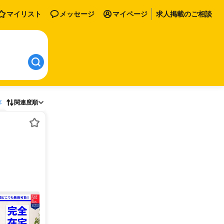
マイリスト
メッセージ
マイページ
求人掲載のご相談
存
関連度順