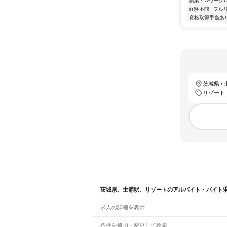
副業・WワークO
経験不問
フル
資格取得手当あ
茨城県 /
リゾート
茨城県、土浦駅、リゾートのアルバイト・バイト
求人の詳細を表示
条件を追加・変更して検索