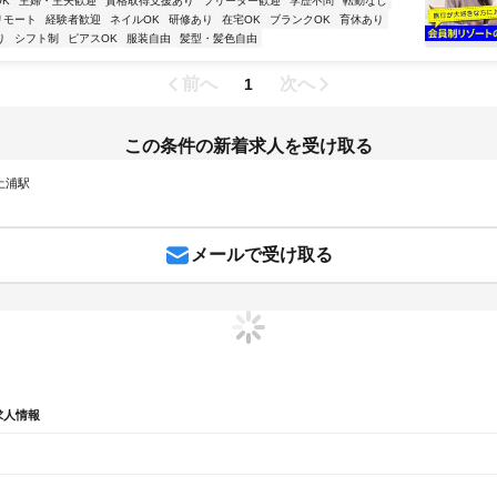
K
主婦・主夫歓迎
資格取得支援あり
フリーター歓迎
学歴不問
転勤なし
リモート
経験者歓迎
ネイルOK
研修あり
在宅OK
ブランクOK
育休あり
り
シフト制
ピアスOK
服装自由
髪型・髪色自由
前へ
次へ
1
この条件の新着求人を受け取る
 土浦駅
メールで受け取る
求人情報