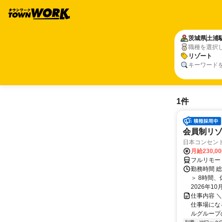
茨城県
土浦
職種を選択
リゾート
キーワード
1件
会員制リ
日本コンセントリ
月給230,0
フルリモー
勤務時間 総
＞ 8時間
2026年10月
仕事内容 ＼
仕事場になる
ルグループの