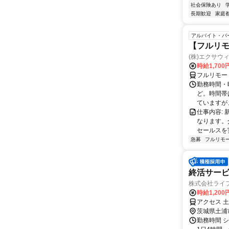
社会保険あり
長期歓迎
家庭
アルバイト・パ
【フルリモ
(株)エクサウ
時給1,700
フルリモー
勤務時間・曜日
ど。時間帯
ていますが、
仕事内容:
なります。
セールスを
急募
フルリモ
終活サー
株式会社ライ
時給1,200
アクセス 
茨城県土浦
勤務時間 