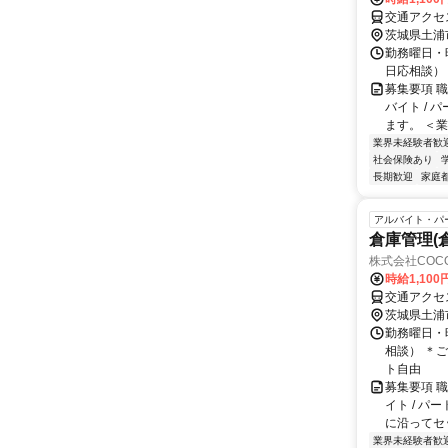
交通アクセ
茨城県土浦
勤務曜日・時
日応相談）
募集要項 
バイト /
ます。 ＜業
業界未経験者歓
社会保険あり
長期歓迎
家庭
アルバイト・パ
倉庫管理(
株式会社COCO
時給1,10
交通アクセ
茨城県土浦
勤務曜日・時
相談） ＊
ト自由
募集要項 
イト / 
に沿ってセッ
業界未経験者歓