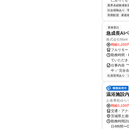
に沿ってセッ
業界未経験者歓
社会保険あり
長期歓迎
家庭
業務委託
急成長AI
株式会社Mark 
時給1,200
フルリモー
勤務時間・
ていただき
仕事内容: ***
中 ✅ 完全
社員登用あり
温浴施設
お食事処ゆら
時給1,100
交通・アクセ
茨城県土浦
勤務時間詳細 日
日4時間〜O