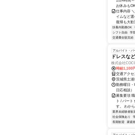
1日4時間
お休みもOK
仕事内容 
イムなど選
復帰も大歓迎
扶養内勤務OK
シフト自由
学
交通費全額支給
アルバイト・パ
ドレスなど
株式会社COCO
時給1,10
交通アクセ
茨城県土浦
勤務曜日・時
日応相談）
募集要項 
ト / パ
す。 わから
業界未経験者歓
社会保険あり
長期歓迎
家庭
アルバイト・パ