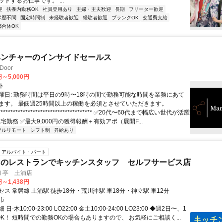
トするお仕事です。 ...
迎
扶養内勤務OK
社員登用あり
主婦・主夫歓迎
長期
フリーター歓迎
学歴不問
固定時間制
未経験者歓迎
経験者歓迎
ブランクOK
交通費支給
都合休OK
ベンチャーのインサイドセールス
Door
円～5,000円
ト
曜日: 勤務時間は平日の9時〜18時の間で勤務可能な時間を業務にあて
ます。 最低週25時間以上の稼働を必須とさせていただきます。
************************************ ✅20代〜60代まで幅広い世代が活躍
在宅勤務 ✅最大9,000円の獲得報酬＋有効アポ（展開F...
フルリモート
シフト制
昇給あり
アルバイト・パート
内のレストランでキッチンスタッフ セルフサービス店
り亭 土浦店
円～1,438円
ス 常磐線 土浦駅 徒歩18分・荒川沖駅 車18分・神立駅 車12分
市
-木10:00-23:00 LO22:00 金土10:00-24:00 LO23:00 ◆週2日〜、1
K！ 短時間での勤務OKの場合もありますので、 お気軽にご相談く...