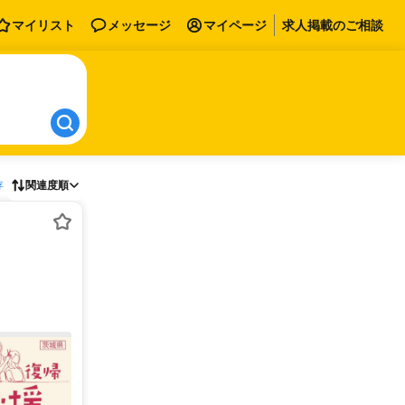
マイリスト
メッセージ
マイページ
求人掲載のご相談
存
関連度順