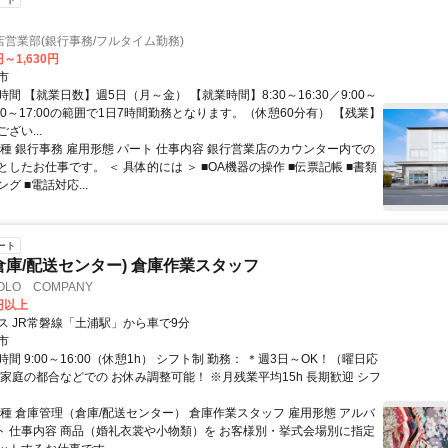
営業部(銀行事務/フルタイム勤務)
円～1,630円
市
間 【就業日数】週5日（月～金） 【就業時間】8:30～16:30／9:00～
※8:30～17:00の範囲で1日7時間勤務となります。（休憩60分有） 【残業】
ざい...
職種 銀行事務 雇用形態 パート 仕事内容 銀行営業店のカウンター内での
したお仕事です。 ＜ 具体的には ＞ ■OA機器の操作 ■伝票記帳 ■書類
グ ■電話対応...
ート
倉庫/配送センター) 倉庫作業スタッフ
LO COMPANY
0円以上
ス JR常磐線「土浦駅」から車で9分
市
間 9:00～16:00（休憩1h） シフト制 勤務： ＊週3日～OK！（曜日応
ご家庭の都合などでの お休み調整可能！ ※月残業平均15h 長期歓迎 シフ
職種 倉庫管理（倉庫/配送センター） 倉庫作業スタッフ 雇用形態 アルバ
パート 仕事内容 商品（婚礼衣裳や小物類）を お客様別・挙式会場別に指定