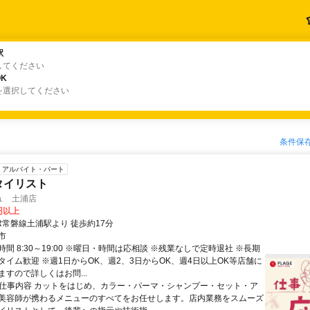
駅
駅
してください
K
K
を選択してください
条件保
アルバイト・パート
タイリスト
ュ 土浦店
0円以上
R常磐線土浦駅より 徒歩約17分
市
間 8:30～19:00 ※曜日・時間は応相談 ※残業なしで定時退社 ※長期
タイム歓迎 ※週1日からOK、週2、3日からOK、週4日以上OK等店舗に
すので詳しくはお問...
● 仕事内容 カットをはじめ、カラー・パーマ・シャンプー・セット・ア
美容師が携わるメニューのすべてをお任せします。店内業務をスムーズ