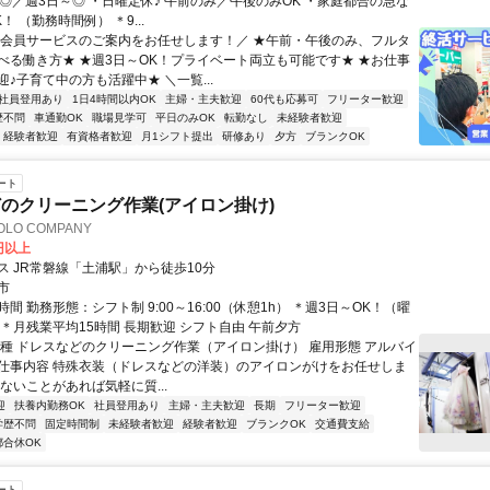
～◎／週3日～◎ ・日曜定休♪ 午前のみ／午後のみOK ・家庭都合の急な
！ （勤務時間例） ＊9...
＼会員サービスのご案内をお任せします！／ ★午前・午後のみ、フルタ
べる働き方★ ★週3日～OK！プライベート両立も可能です★ ★お仕事
♪子育て中の方も活躍中★ ＼一覧...
社員登用あり
1日4時間以内OK
主婦・主夫歓迎
60代も応募可
フリーター歓迎
歴不問
車通勤OK
職場見学可
平日のみOK
転勤なし
未経験者歓迎
経験者歓迎
有資格者歓迎
月1シフト提出
研修あり
夕方
ブランクOK
ート
のクリーニング作業(アイロン掛け)
LO COMPANY
0円以上
ス JR常磐線「土浦駅」から徒歩10分
市
間 勤務形態：シフト制 9:00～16:00（休憩1h） ＊週3日～OK！（曜
 ＊月残業平均15時間 長期歓迎 シフト自由 午前夕方
職種 ドレスなどのクリーニング作業（アイロン掛け） 雇用形態 アルバイ
ート 仕事内容 特殊衣装（ドレスなどの洋装）のアイロンがけをお任せしま
ないことがあれば気軽に質...
迎
扶養内勤務OK
社員登用あり
主婦・主夫歓迎
長期
フリーター歓迎
学歴不問
固定時間制
未経験者歓迎
経験者歓迎
ブランクOK
交通費支給
都合休OK
ート