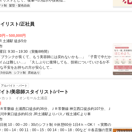
イリストとして、後輩への指示や技術指...
フト制
髪型・髪色自由
イリスト/正社員
00円～500,000円
クセス: JR 土浦駅 徒歩5分
市
日: 9:30～19:30（実働8時間）
 「ブランクが長くて、もう美容師には戻れないかも…」 「子育て中だか
イムは難しい…」 「久しぶりに復帰しても、技術についていけるか不
な不安をお持ちの方が安心して...
近5分以内
シフト制
昇給あり
アルバイト・パート
イト/美容師スタイリスト/パート
ンカット イオンモール土浦店
円
ＪＲ常磐線 土浦西口徒歩約36分、ＪＲ常磐線 神立西口徒歩約107分、Ｊ
荒川沖東口徒歩約81分 JR土浦駅よりバス／桜土浦ICより車
市
日祝 10：00～20：30のシフト制 ※休憩60分 1日4ｈ～OK！ ＜実際の
：00～14：00 11：00～15：00 14：00～18：00など ※各店舗の営業