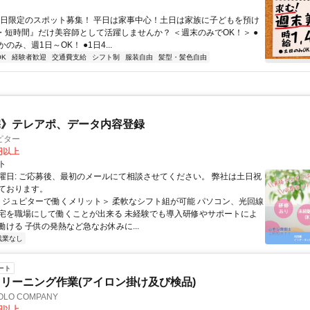
土日限定のスポット募集！ 平日は家事中心！土日は家族に子どもを預け
日・短時間』だけ美容師として活躍しませんか？ ＜週末のみでOK！＞ ●
のみ、週1日～OK！ ●1日4...
K
経験者歓迎
交通費支給
シフト制
服装自由
髪型・髪色自由
宅》テレアポ、データ内容登録
ピター
0円以上
ト
曜日: ご応募後、最初のメールにて相談させてください。 弊社は土日祝
ております。
 ＜ジュピターで働くメリット＞ 柔軟なシフト組が可能 パソコン、光回線
宅を職場にして働くことが出来る 未経験でも導入研修やサポートによ
働ける 子供の発熱など急なお休みに...
残業なし
ート
リーニング作業(アイロン掛け及び検品)
LO COMPANY
0円以上