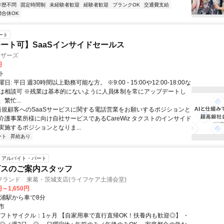
学歴不問
固定時間制
未経験者歓迎
経験者歓迎
ブランクOK
交通費支給
都合休OK
ート
ート可】SaaSインサイドセールス
ィザーズ
円
ト
: 平日 週30時間以上勤務可能な方。 ※9:00 - 15:00や12:00-18:00な
は相談可 ※残業は基本的にないように人員体制を常にアップデートし
繁忙...
 新規顧客へのSaaSサービスに関する電話営業をお願いするポジションと
介護事業所様に向け自社サービスであるCareWiz タクストのインサイド
実施するポジションとなりま...
ート
昇給あり
アルバイト・パート
ビスのご案内スタッフ
フランド 東葛・茨城支店(ライフケア土浦会堂)
円～1,650円
土浦駅から車で8分
市
シフトサイクル：1ヶ月 【自家用車で直行直帰OK！扶養内も歓迎◎】 ・