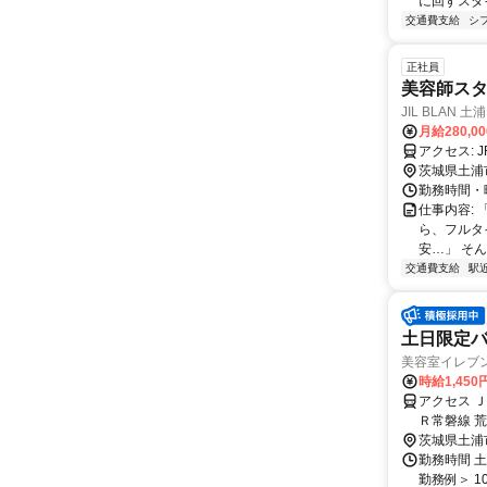
に回すスタ
交通費支給
シ
正社員
美容師スタ
JIL BLAN 土浦
月給280,0
ア
茨城県土浦
勤務時間・曜
仕事内容:
ら、フルタ
安…」 そん
交通費支給
駅
土日限定バ
美容室イレブ
時給1,450
アクセス 
Ｒ常磐線 
茨城県土浦
勤務時間 土
勤務例＞ 10