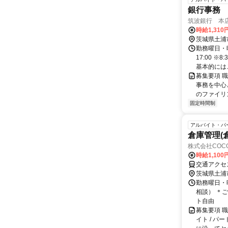
銀行事務
筑波銀行 本店
時給1,310
茨城県土浦
勤務曜日・時
17:00 
基本的にはご
募集要項 
事務を中心と
のファイリン
固定時間制
アルバイト・パ
倉庫管理(
株式会社COCO
時給1,10
交通アクセ
茨城県土浦
勤務曜日・時
相談） ＊
ト自由
募集要項 
イト / 