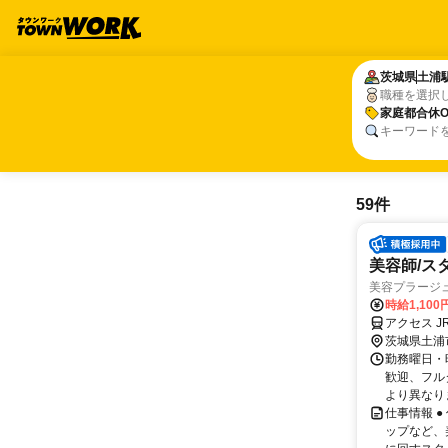
茨城県
茨城県
土浦
土浦
職種を選択
家庭都合休O
家庭都合休O
キーワード
59件
美容師/ス
美容プラージ
時給1,10
アクセス J
茨城県土浦
勤務曜日・時
歓迎、フル
より異なりま
仕事情報 
ップなど、