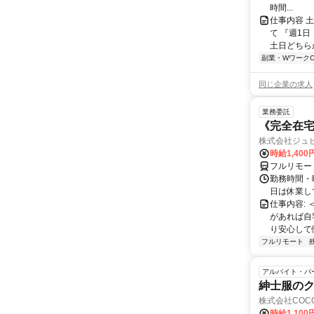
時間...
仕事内容 
て 『週1
土日どちらか
副業・WワークO
同じ企業の求人
業務委託
《完全在
株式会社ジュ
時給1,40
フルリモー
勤務時間・
日は休業し
仕事内容:
があれば自
り安心して
フルリモート
アルバイト・パ
紳士服のク
株式会社COCO
時給1,10