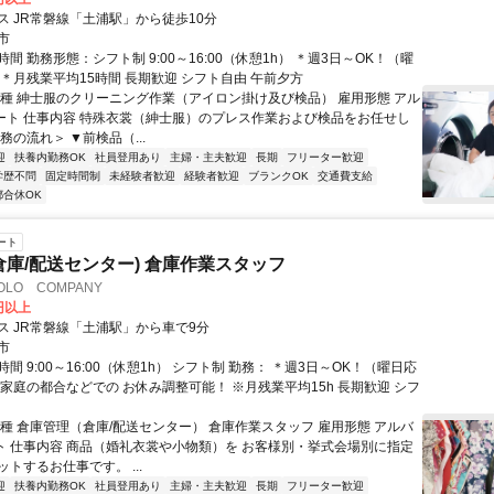
ス JR常磐線「土浦駅」から徒歩10分
市
間 勤務形態：シフト制 9:00～16:00（休憩1h） ＊週3日～OK！（曜
 ＊月残業平均15時間 長期歓迎 シフト自由 午前夕方
職種 紳士服のクリーニング作業（アイロン掛け及び検品） 雇用形態 アル
 パート 仕事内容 特殊衣裳（紳士服）のプレス作業および検品をお任せし
務の流れ＞ ▼前検品（...
迎
扶養内勤務OK
社員登用あり
主婦・主夫歓迎
長期
フリーター歓迎
学歴不問
固定時間制
未経験者歓迎
経験者歓迎
ブランクOK
交通費支給
都合休OK
ート
倉庫/配送センター) 倉庫作業スタッフ
LO COMPANY
0円以上
ス JR常磐線「土浦駅」から車で9分
市
間 9:00～16:00（休憩1h） シフト制 勤務： ＊週3日～OK！（曜日応
ご家庭の都合などでの お休み調整可能！ ※月残業平均15h 長期歓迎 シフ
職種 倉庫管理（倉庫/配送センター） 倉庫作業スタッフ 雇用形態 アルバ
パート 仕事内容 商品（婚礼衣裳や小物類）を お客様別・挙式会場別に指定
トするお仕事です。 ...
迎
扶養内勤務OK
社員登用あり
主婦・主夫歓迎
長期
フリーター歓迎