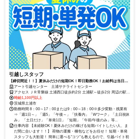
引越しスタッフ
【締切間近！！】夏休みだけの短期OK！即日勤務OK！お給料は当日全
額手渡しでスグ稼げる！誰でも簡単作業！
アート引越センター 土浦サテライトセンター
アクセス ＪＲ常磐線 土浦西口徒歩約2分 土浦駅～徒歩2分 周辺の駅：
神立駅、荒川沖駅
時給1,100円以上
茨城県土浦市
勤務時間 8：00～17：00または9：00～18：00※多少変動・残業有
⇒「週1日～」「週5」「午後～」「扶養内」「Wワーク」「土日祝休
み」 「土日だけ」「単発1日」「短期」「午前/午後のみ」等...
仕事内容 【未経験OK！夏休みだけの稼げる短期バイトしたい人、ま
だ間に合います！！】 荷物の運搬・梱包などをお任せ！ 短期・単発
スタッフも大歓迎！ 簡単に運べる”コツ”も教えるので、引越バイト初