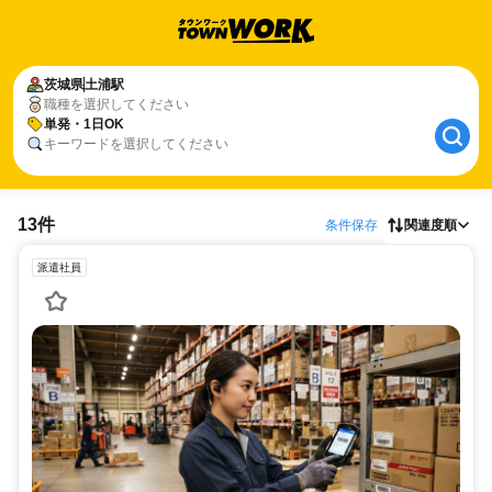
茨城県
土浦駅
職種を選択してください
単発・1日OK
キーワードを選択してください
13件
条件保存
関連度順
派遣社員