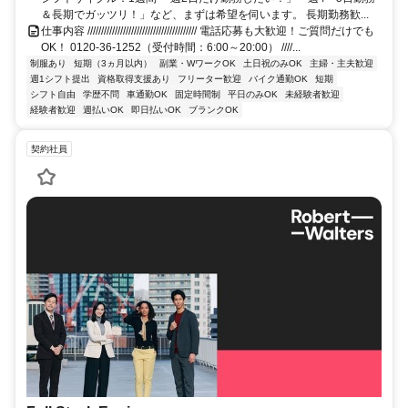
＆長期でガッツリ！」など、まずは希望を伺います。 長期勤務歓...
仕事内容 //////////////////////////////////////// 電話応募も大歓迎！ご質問だけでも
OK！ 0120-36-1252（受付時間：6:00～20:00） ////...
制服あり
短期（3ヵ月以内）
副業・WワークOK
土日祝のみOK
主婦・主夫歓迎
週1シフト提出
資格取得支援あり
フリーター歓迎
バイク通勤OK
短期
シフト自由
学歴不問
車通勤OK
固定時間制
平日のみOK
未経験者歓迎
経験者歓迎
週払いOK
即日払いOK
ブランクOK
契約社員