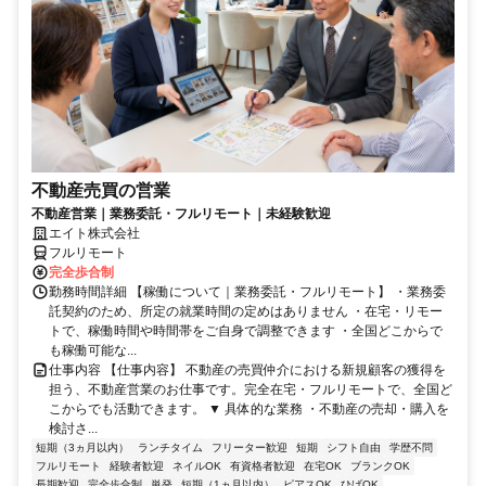
不動産売買の営業
不動産営業｜業務委託・フルリモート｜未経験歓迎
エイト株式会社
フルリモート
完全歩合制
勤務時間詳細 【稼働について｜業務委託・フルリモート】 ・業務委
託契約のため、所定の就業時間の定めはありません ・在宅・リモー
トで、稼働時間や時間帯をご自身で調整できます ・全国どこからで
も稼働可能な...
仕事内容 【仕事内容】 不動産の売買仲介における新規顧客の獲得を
担う、不動産営業のお仕事です。完全在宅・フルリモートで、全国ど
こからでも活動できます。 ▼ 具体的な業務 ・不動産の売却・購入を
検討さ...
短期（3ヵ月以内）
ランチタイム
フリーター歓迎
短期
シフト自由
学歴不問
フルリモート
経験者歓迎
ネイルOK
有資格者歓迎
在宅OK
ブランクOK
長期歓迎
完全歩合制
単発
短期（1ヵ月以内）
ピアスOK
ひげOK