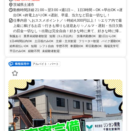
茨城県土浦市
勤務時間詳細 21:00～翌3:00 ⭐週1日～、1日3時間～OK ⭐早出OK ⭐遅
出OK ⭐終電上がりOK ⭐遅刻、早退、当欠など罰金一切なし！
仕事内容 ＼おススメポイント／ ✨時給4,000円以上！ ✨エリア内で最
上級に稼げるお店 ✨行きも帰りも送迎あり ✨ノルマ・遅刻・当日欠勤
の罰金一切なし ✨出勤は完全自由！好きな時に来て、好きな時に帰...
制服あり
業界未経験者歓迎
短期（3ヵ月以内）
扶養内勤務OK
週1日からOK
1日4時間以内OK
土日祝のみOK
主婦・主夫歓迎
フリーター歓迎
バイク通勤OK
給料前払いOK
短期
シフト自由
学歴不問
車通勤OK
即日勤務OK
職場見学可
平日のみOK
経験不問
未経験者歓迎
アルバイト・パート