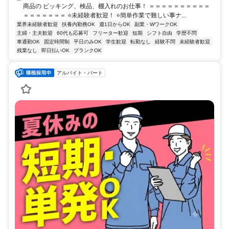
商品の ピッキング、検品、棚入れのお仕事！ ＝＝＝＝＝＝＝＝＝＝
＝＝＝＝＝＝＝ ⭐未経験者歓迎！ ⭐簡単作業で難しい事ナ...
業界未経験者歓迎
扶養内勤務OK
週1日からOK
副業・WワークOK
主婦・主夫歓迎
60代も応募可
フリーター歓迎
短期
シフト自由
学歴不問
車通勤OK
固定時間制
平日のみOK
学生歓迎
転勤なし
経験不問
未経験者歓迎
残業なし
即日払いOK
ブランクOK
アルバイト・パート