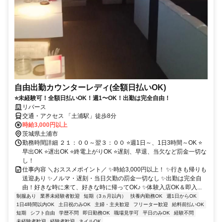
自由出勤カウンターレディ(全額日払いOK)
⭐未経験可！全額日払いOK！週1〜OK！出勤は完全自由！
リバース
交通・アクセス 「土浦駅」徒歩8分
時給3,000円以上
茨城県土浦市
勤務時間詳細 ２１：００～翌３：００ ⭐週1日～、1日3時間～OK ⭐
早出OK ⭐遅出OK ⭐終電上がりOK ⭐遅刻、早退、当欠など罰金一切な
し！
仕事内容 ＼おススメポイント／ ✨時給3,000円以上！ ✨行きも帰りも
送迎あり ✨ノルマ・遅刻・当日欠勤の罰金一切なし ✨出勤は完全自
由！好きな時に来て、好きな時に帰ってOK♪ ✨体験入店OK＆即入...
制服あり
業界未経験者歓迎
短期（3ヵ月以内）
扶養内勤務OK
週1日からOK
1日4時間以内OK
土日祝のみOK
主婦・主夫歓迎
フリーター歓迎
給料前払いOK
短期
シフト自由
学歴不問
即日勤務OK
職場見学可
平日のみOK
経験不問
未経験者歓迎
経験者歓迎
ネイルOK