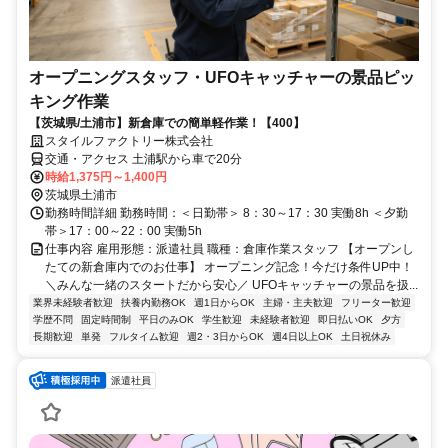
オープニングスタッフ・UFOキャッチャーの景品ピッ
キング作業
【茨城県/土浦市】新倉庫での簡単軽作業！【400】
スタイルファクトリー株式会社
交通・アクセス 土浦駅から車で20分
時給1,375円～1,400円
茨城県土浦市
勤務時間詳細 勤務時間：＜日勤帯＞ 8：30～17：30 実働8h ＜夕勤
帯＞17：00～22：00 実働5h
仕事内容 雇用形態：派遣社員 職種：倉庫作業スタッフ 【オープンし
たての新倉庫内でのお仕事】 オープニング記念！今だけ条件UP中！
＼みんな一緒のスタートだから安心／ UFOキャッチャーの景品を扱...
業界未経験者歓迎
扶養内勤務OK
週1日からOK
主婦・主夫歓迎
フリーター歓迎
学歴不問
固定時間制
平日のみOK
学生歓迎
未経験者歓迎
即日払いOK
夕方
長期歓迎
単発
フルタイム歓迎
週2・3日からOK
週4日以上OK
土日祝休み
派遣社員