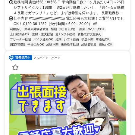
勤務時間 実働時間：8時間/日 平均勤務日数：1ヶ月あたり4日～25日
シフトサイクル：1週間 「週2日だけ勤務したい！」「週4～5日勤務
＆長期でガッツリ！」など、まずは希望を伺います。 長期勤務歓...
仕事内容 //////////////////////////////////////// 電話応募も大歓迎！ご質問だけでも
OK！ 0120-36-1252（受付時間：6:00～20:00） ////...
制服あり
業界未経験者歓迎
短期（3ヵ月以内）
副業・WワークOK
土日祝のみOK
主婦・主夫歓迎
週1シフト提出
資格取得支援あり
フリーター歓迎
バイク通勤OK
短期
シフト自由
学歴不問
車通勤OK
固定時間制
平日のみOK
経験不問
未経験者歓迎
経験者歓迎
週払いOK
アルバイト・パート