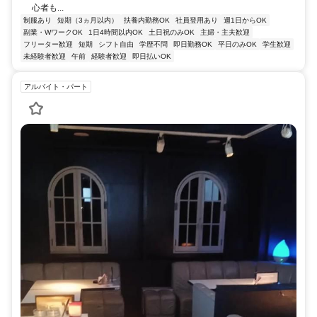
心者も...
制服あり
短期（3ヵ月以内）
扶養内勤務OK
社員登用あり
週1日からOK
副業・WワークOK
1日4時間以内OK
土日祝のみOK
主婦・主夫歓迎
フリーター歓迎
短期
シフト自由
学歴不問
即日勤務OK
平日のみOK
学生歓迎
未経験者歓迎
午前
経験者歓迎
即日払いOK
アルバイト・パート