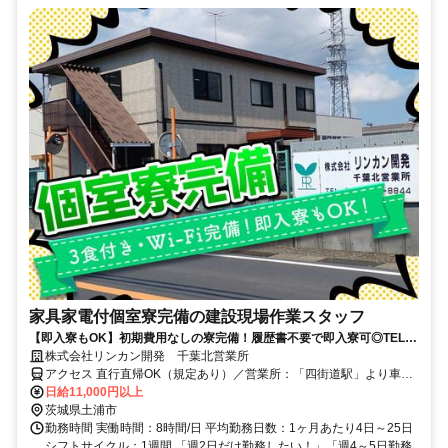
家具家電付個室寮完備の建設現場作業スタッフ
【即入寮もOK】初期費用なしの寮完備！履歴書不要で即入寮可◎TEL：
0120-36-1252
株式会社リンカン開発 千葉北営業所
アクセス 直行直帰OK（規定あり）／営業所：「四街道駅」より車で
10分
日給11,000円以上
茨城県土浦市
勤務時間 実働時間：8時間/日 平均勤務日数：1ヶ月あたり4日～25日
シフトサイクル：1週間 「週2日だけ勤務したい！」「週4～5日勤務