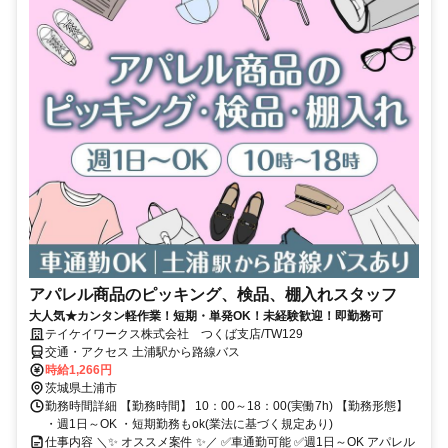
アパレル商品のピッキング、検品、棚入れスタッフ
大人気★カンタン軽作業！短期・単発OK！未経験歓迎！即勤務可
テイケイワークス株式会社 つくば支店/TW129
交通・アクセス 土浦駅から路線バス
時給1,266円
茨城県土浦市
勤務時間詳細 【勤務時間】 10：00～18：00(実働7h) 【勤務形態】
・週1日～OK ・短期勤務もok(業法に基づく規定あり)
仕事内容 ＼✨ オススメ案件 ✨／ ✅車通勤可能 ✅週1日～OK アパレル