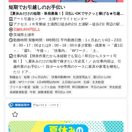
短期でお引越しのお手伝い
【夏休みだけの短期・単発募集！】日払いOKでサクッと稼げる★引越バ
イトが初めてでも大歓迎！
アート引越センター 土浦サテライトセンター
アクセス ＪＲ常磐線 土浦西口徒歩約2分 土浦駅～徒歩2分 周辺の駅：
神立駅、荒川沖駅
日給8,800円以上
茨城県土浦市
勤務時間 実働時間：8時間/日 平均勤務日数：1ヶ月あたり4日～23日
8：00～17：00または9：00～18：00※多少変動・残業有 ⇒「週1日
～」「週5」「午後～」「扶養内」「Wワーク」「土...
仕事内容 【簡単作業だから未経験でも安心！即日からスタート可
能！】 ＼夏休みだけの短期で稼ぎたい方必見！／ お仕事内容は、引
越作業のお手伝い！ 段ボールや専用のケースに家具や家電を梱包し
たり ドア...
制服あり
短期（3ヵ月以内）
扶養内勤務OK
社員登用あり
週1日からOK
副業・WワークOK
1日4時間以内OK
土日祝のみOK
主婦・主夫歓迎
フリーター歓迎
短期
シフト自由
学歴不問
即日勤務OK
平日のみOK
学生歓迎
未経験者歓迎
午前
経験者歓迎
即日払いOK
アルバイト・パート