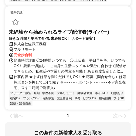
業務委託
未経験から始められるライブ配信者(ライバー)
好きな時間と場所で配信♪未経験OK！サポート充実！
株式会社佐武工務店
フルリモート
完全歩合制
勤務時間詳細 ◯24時間いつでも！◯ 土日夜、平日早朝等、いつでも
OK！ 残業一切無し！ ご自身の生活スタイルや気分に合わせて配信が
できるため、私生活や本業との両立も可能！ ある程度安定した収...
仕事内容 ★まずは話を聞くだけでもOK！★ 応募（問合せ含む）は応
募ボタンを押して1分で完了 ✤ • • • · ·· · ポイント · ·· · • • • ✤ ✅完全在
宅、スキマ時間で副収入♪...
フリーター歓迎
短期
学歴不問
フルリモート
経験者歓迎
ネイルOK
研修あり
在宅OK
ブランクOK
長期歓迎
完全歩合制
単発
ピアスOK
服装自由
ひげOK
髪型・髪色自由
前へ
次へ
1
この条件の新着求人を受け取る