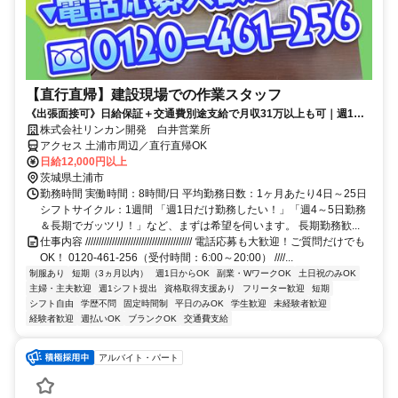
【直行直帰】建設現場での作業スタッフ
《出張面接可》日給保証＋交通費別途支給で月収31万以上も可｜週1日
～OK！TEL：0120-461-256
株式会社リンカン開発 白井営業所
アクセス 土浦市周辺／直行直帰OK
日給12,000円以上
茨城県土浦市
勤務時間 実働時間：8時間/日 平均勤務日数：1ヶ月あたり4日～25日
シフトサイクル：1週間 「週1日だけ勤務したい！」「週4～5日勤務
＆長期でガッツリ！」など、まずは希望を伺います。 長期勤務歓...
仕事内容 //////////////////////////////////////// 電話応募も大歓迎！ご質問だけでも
OK！ 0120-461-256（受付時間：6:00～20:00） ////...
制服あり
短期（3ヵ月以内）
週1日からOK
副業・WワークOK
土日祝のみOK
主婦・主夫歓迎
週1シフト提出
資格取得支援あり
フリーター歓迎
短期
シフト自由
学歴不問
固定時間制
平日のみOK
学生歓迎
未経験者歓迎
経験者歓迎
週払いOK
ブランクOK
交通費支給
アルバイト・パート