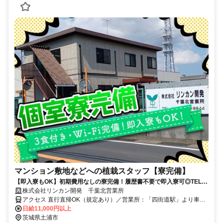
マンション敷地などへの植栽スタッフ【寮完備】
【即入寮もOK】初期費用なしの寮完備！履歴書不要で即入寮可◎TEL：
0120-36-1252
株式会社リンカン開発 千葉北営業所
アクセス 直行直帰OK（規定あり）／営業所：「四街道駅」より車で
10分
日給11,000円以上
茨城県土浦市