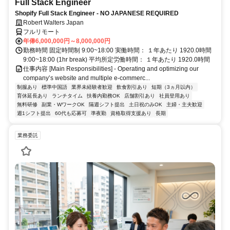
Full Stack Engineer
Shopify Full Stack Engineer - NO JAPANESE REQUIRED
Robert Walters Japan
フルリモート
年俸6,000,000円～8,000,000円
勤務時間 固定時間制 9:00~18:00 実働時間： １年あたり 1920.0時間
9:00~18:00 (1hr break) 平均所定労働時間： １年あたり 1920.0時間
仕事内容 [Main Responsibilities] - Operating and optimizing our
company’s website and multiple e-commerc...
制服あり
標準中国語
業界未経験者歓迎
飲食割引あり
短期（3ヵ月以内）
育休延長あり
ランチタイム
扶養内勤務OK
店舗割引あり
社員登用あり
無料研修
副業・WワークOK
隔週シフト提出
土日祝のみOK
主婦・主夫歓迎
週1シフト提出
60代も応募可
準夜勤
資格取得支援あり
長期
業務委託