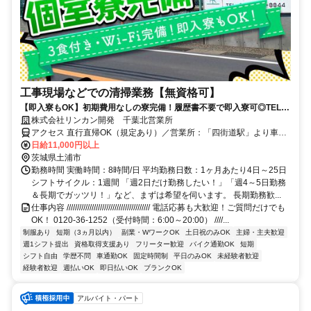
工事現場などでの清掃業務【無資格可】
【即入寮もOK】初期費用なしの寮完備！履歴書不要で即入寮可◎TEL：
0120-36-1252
株式会社リンカン開発 千葉北営業所
アクセス 直行直帰OK（規定あり）／営業所：「四街道駅」より車で
10分
日給11,000円以上
茨城県土浦市
勤務時間 実働時間：8時間/日 平均勤務日数：1ヶ月あたり4日～25日
シフトサイクル：1週間 「週2日だけ勤務したい！」「週4～5日勤務
＆長期でガッツリ！」など、まずは希望を伺います。 長期勤務歓...
仕事内容 //////////////////////////////////////// 電話応募も大歓迎！ご質問だけでも
OK！ 0120-36-1252（受付時間：6:00～20:00） ////...
制服あり
短期（3ヵ月以内）
副業・WワークOK
土日祝のみOK
主婦・主夫歓迎
週1シフト提出
資格取得支援あり
フリーター歓迎
バイク通勤OK
短期
シフト自由
学歴不問
車通勤OK
固定時間制
平日のみOK
未経験者歓迎
経験者歓迎
週払いOK
即日払いOK
ブランクOK
アルバイト・パート