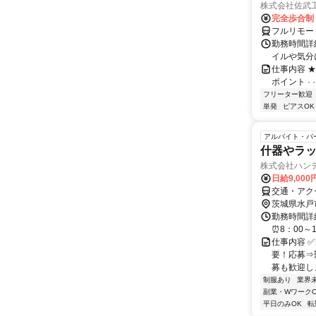
株式会社佐武
完全歩合制
フルリモー
勤務時間詳
イルや気分
仕事内容 ★
ポイント · ·
フリーター歓迎
単発
ピアスOK
アルバイト・パ
什器やラ
株式会社ハン
日給9,000
交通・アク
茨城県水戸
勤務時間詳細
⏰8：00～1
仕事内容 
要！応募⇒
募も歓迎します
制服あり
業界
副業・WワークO
平日のみOK
転