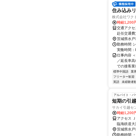
住み込み
株式会社ワク
時給1,20
交通アクセス 最寄駅：水戸駅 
赴任交通費支給！ 【東京方面より】 新幹線で東京駅
戸駅から徒歩で約8分 ※ご自宅からの通勤
茨城県水戸
合もお気軽
勤務時間 シ
実働時間：8
仕事内容 
／延長率高
での接客業務
標準中国語
業
フリーター歓迎
英語
未経験者
アルバイト・パ
短期の引
サカイ引越セ
時給1,20
アクセス 
臨海鉄道大
茨城県水戸
勤務時間 ・