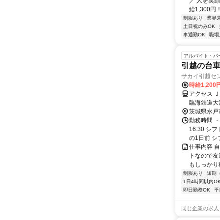
／ 人を笑
給1,300円
制服あり
業界
土日祝のみOK
車通勤OK
職場
アルバイト・パ
引越の台車
サカイ引越セ
時給1,20
アクセス 
臨海鉄道大
茨城県水戸
勤務時間 ・
16:30
の1日前 シ
仕事内容 
トなので友
もしっかり稼
制服あり
短期
1日4時間以内O
即日勤務OK
平
同じ企業の求人