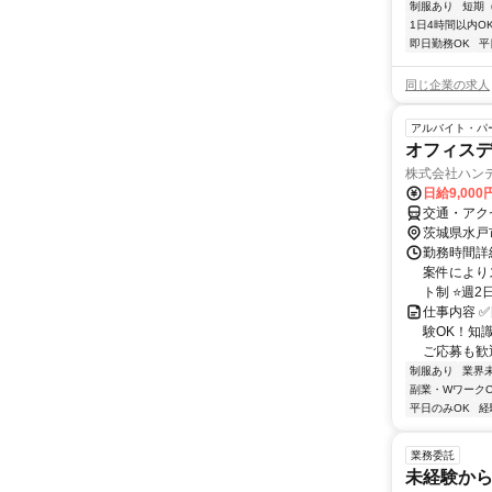
制服あり
短期
1日4時間以内O
即日勤務OK
平
同じ企業の求人
アルバイト・パ
オフィスデ
株式会社ハン
日給9,000
交通・アク
茨城県水戸
勤務時間詳細
案件によりス
ト制 ⭐週2日
仕事内容 
験OK！知
ご応募も歓迎
制服あり
業界
副業・WワークO
平日のみOK
経
業務委託
未経験から