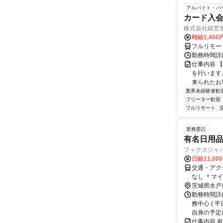
アルバイト・パ
カード入
株式会社経営
時給1,400
フルリモー
勤務時間詳細
仕事内容 
を行います
来られたお
業界未経験者歓
フリーター歓迎
フルリモート
業務委託
有名日用
フィクスジャ
日給11,00
交通・アク
なし ＊マ
茨城県水戸
勤務時間詳細
務中心 ( 
自身の予定に
仕事内容 