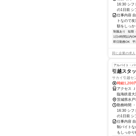
16:30
の1日前 シ
仕事内容 
トなので友
額をしっかり
制服あり
短期
1日4時間以内O
即日勤務OK
平
同じ企業の求人
アルバイト・パ
引越スタッ
サカイ引越セ
時給1,20
アクセス 
臨海鉄道大
茨城県水戸
勤務時間 ・
16:30
の1日前 シ
仕事内容 
制バイトな
もしっかり稼