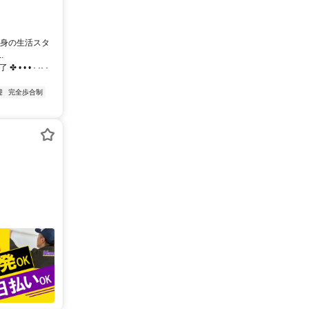
自身の生活スタ
.
• · ·· ·
迎
完全歩合制