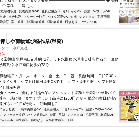
顔にするサービススタッフ募集 ――――――――――――――― ◆ 高時
！ ◇ 学生・主婦（夫）・...
未経験者歓迎
扶養内勤務OK
社員登用あり
週1日からOK
副業・WワークOK
主婦・主夫歓迎
フリーター歓迎
バイク通勤OK
短期
シフト自由
学歴不問
見学可
学生歓迎
未経験者歓迎
経験者歓迎
研修あり
ブランクOK
ート
押しや荷物運び軽作業(単発)
ンター 水戸支社
0円以上
ＪＲ常磐線 水戸南口徒歩約72分、ＪＲ水郡線 水戸南口徒歩約72分、鹿島
洗鹿島線 水戸南口徒歩約72分
市
勤務曜日：月・火・水・木・金・土・日・祝 ・勤務時間： [1] 07:30～
 シフトサイクル：シフトは毎日提出OKです！ シフト提出期限：シフト開始
フト確定時期...
自分のペースで働ける引越作業のアシスタント業務！登録制の単発バイ
達も一緒に働けます！ 嬉しい！高時給1200円だから 単発の数日勤務で
げる♪ ＊1日4時間～、短時間もO...
（3ヵ月以内）
扶養内勤務OK
社員登用あり
週1日からOK
副業・WワークOK
K
フリーター歓迎
バイク通勤OK
短期
早朝
シフト自由
学歴不問
車通勤OK
日のみOK
学生歓迎
転勤なし
未経験者歓迎
午前