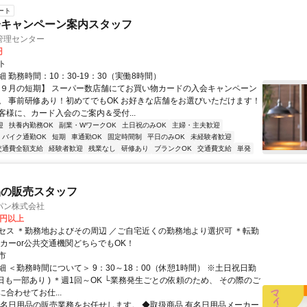
ート
会キャンペーン案内スタッフ
管理センター
円
ト
 勤務時間：10：30-19：30（実働8時間）
【９月の短期】 スーパー数店舗にてお買い物カードの入会キャンペーン
。 事前研修あり！初めてでもOK お好きな店舗をお選びいただけます！
客様に、カード入会のご案内＆受付...
迎
扶養内勤務OK
副業・WワークOK
土日祝のみOK
主婦・主夫歓迎
バイク通勤OK
短期
車通勤OK
固定時間制
平日のみOK
未経験者歓迎
交通費全額支給
経験者歓迎
残業なし
研修あり
ブランクOK
交通費支給
単発
品の販売スタッフ
パン株式会社
0円以上
セス ＊勤務地およびその周辺 ／ご自宅近くの勤務地より選択可 ＊転勤
イカーor公共交通機関どちらでもOK！
市
 ＜勤務時間について＞ 9：30～18：00（休憩1時間） ※土日祝日勤
平日も一部あり ) ＊週1回～OK └業務発生ごとの依頼のため、 その際のご
合わせてお仕...
有名日用品の販売業務をお任せします。 ◆取扱商品 有名日用品メーカー