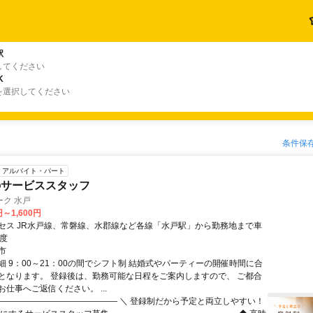
駅
してください
K
を選択してください
条件保
アルバイト・パート
のサービススタッフ
ク 水戸
円～1,600円
セス JR水戸線、常磐線、水郡線など各線「水戸駅」から勤務地まで車
程度
市
細 9：00～21：00の間でシフト制 結婚式やパーティーの開催時間に合
となります。 登録後は、勤務可能な日程をご案内しますので、 ご都合
仕事へご返信ください。 ...
――――――――――――――― ＼ 登録制だから予定と両立しやすい！