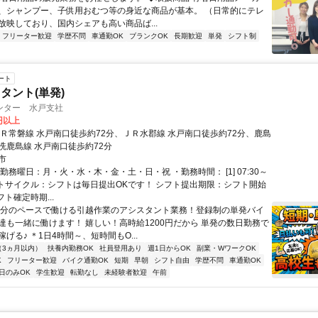
、シャンプー、子供用おむつ等の身近な商品が基本。 （日常的にテレ
放映しており、国内シェアも高い商品ば...
フリーター歓迎
学歴不問
車通勤OK
ブランクOK
長期歓迎
単発
シフト制
ート
タント(単発)
ンター 水戸支社
0円以上
ＪＲ常磐線 水戸南口徒歩約72分、ＪＲ水郡線 水戸南口徒歩約72分、鹿島
洗鹿島線 水戸南口徒歩約72分
市
勤務曜日：月・火・水・木・金・土・日・祝 ・勤務時間： [1] 07:30～
 シフトサイクル：シフトは毎日提出OKです！ シフト提出期限：シフト開始
フト確定時期...
自分のペースで働ける引越作業のアシスタント業務！登録制の単発バイ
達も一緒に働けます！ 嬉しい！高時給1200円だから 単発の数日勤務で
げる♪ ＊1日4時間～、短時間もO...
（3ヵ月以内）
扶養内勤務OK
社員登用あり
週1日からOK
副業・WワークOK
K
フリーター歓迎
バイク通勤OK
短期
早朝
シフト自由
学歴不問
車通勤OK
日のみOK
学生歓迎
転勤なし
未経験者歓迎
午前