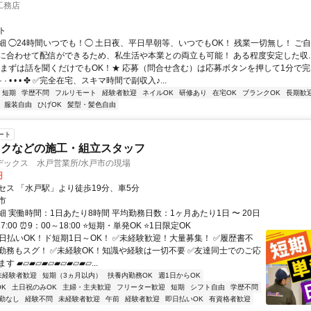
工務店
ト
細 ◯24時間いつでも！◯ 土日夜、平日早朝等、いつでもOK！ 残業一切無し！ ご
に合わせて配信ができるため、私生活や本業との両立も可能！ ある程度安定した収..
まずは話を聞くだけでもOK！★ 応募（問合せ含む）は応募ボタンを押して1分で完了 ✤ • • 
· · • • • ✤ ✅完全在宅、スキマ時間で副収入♪...
短期
学歴不問
フルリモート
経験者歓迎
ネイルOK
研修あり
在宅OK
ブランクOK
長期歓
服装自由
ひげOK
髪型・髪色自由
ート
ックなどの施工・組立スタッフ
デックス 水戸営業所/水戸市の現場
円
セス 「水戸駅」より徒歩19分、車5分
市
 実働時間：1日あたり8時間 平均勤務日数：1ヶ月あたり1日 〜 20日
7:00 ⏰9：00～18:00 ⭐短期・単発OK ⭐1日限定OK
✅日払いOK！ド短期1日～OK！ ✅未経験歓迎！大量募集！ ✅履歴書不
勤務もスグ！ ✅未経験OK！知識や経験は一切不要 ✅友達同士でのご応
 ▰▱▰▱▰▱▰▱▰▱▰▱...
未経験者歓迎
短期（3ヵ月以内）
扶養内勤務OK
週1日からOK
K
土日祝のみOK
主婦・主夫歓迎
フリーター歓迎
短期
シフト自由
学歴不問
勤なし
経験不問
未経験者歓迎
午前
経験者歓迎
即日払いOK
有資格者歓迎