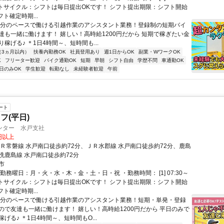
 シフトサイクル：シフトは毎日提出OKです！ シフト提出期限：シフト開始
フト確定時期...
自分のペースで働ける引越作業のアシスタント業務！登録制の短期バイ
達も一緒に働けます！ 嬉しい！高時給1200円だから 短期で稼ぎたい金
稼げる♪ ＊1日4時間～、短時間も...
（3ヵ月以内）
扶養内勤務OK
社員登用あり
週1日からOK
副業・WワークOK
K
フリーター歓迎
バイク通勤OK
短期
早朝
シフト自由
学歴不問
車通勤OK
日のみOK
学生歓迎
転勤なし
未経験者歓迎
午前
ート
フ(平日)
ンター 水戸支社
0円以上
ＪＲ常磐線 水戸南口徒歩約72分、ＪＲ水郡線 水戸南口徒歩約72分、鹿島
洗鹿島線 水戸南口徒歩約72分
市
勤務曜日：月・火・水・木・金・土・日・祝 ・勤務時間： [1] 07:30～
 シフトサイクル：シフトは毎日提出OKです！ シフト提出期限：シフト開始
フト確定時期...
自分のペースで働ける引越作業のアシスタント業務！短期・単発・登録
ので友達も一緒に働けます！ 嬉しい！高時給1200円だから 平日のみで
げる♪ ＊1日4時間～、短時間もO...