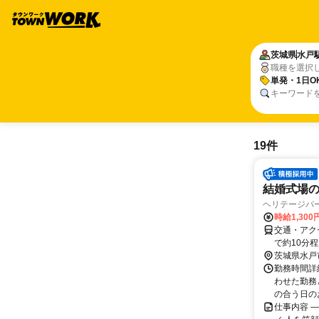
茨城県
水戸
職種を選択
単発・1日O
キーワード
19件
結婚式場
ヘリテージパー
時給1,300
交通・アク
で約10分
茨城県水戸
勤務時間詳
わせた勤務
の合う日のお
仕事内容 