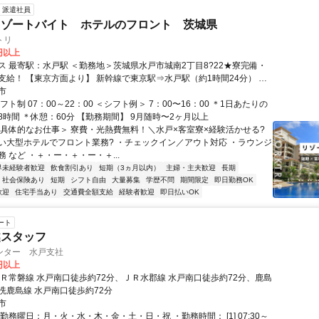
派遣社員
リゾートバイト ホテルのフロント 茨城県
トリ
0円以上
＜勤務地＞茨城県水戸市城南2丁目8?22★寮完備・
⇒水戸駅（約1時間24分） 水
も相談OK！住み込みを希望されない場
市
にご相談ください。
フト制 07：00～22：00 ＜シフト例＞ 7：00〜16：00 ＊1日あたりの
時間 ＊休憩：60分 【勤務期間】 9月随時〜2ヶ月以上
＜具体的なお仕事＞ 寮費・光熱費無料！＼水戸×客室寮×経験活かせる?
い大型ホテルでフロント業務? ・チェックイン／アウト対応 ・ラウンジ
 など ・＋・ー・＋・ー・＋...
界未経験者歓迎
飲食割引あり
短期（3ヵ月以内）
主婦・主夫歓迎
長期
社会保険あり
短期
シフト自由
大量募集
学歴不問
期間限定
即日勤務OK
歓迎
住宅手当あり
交通費全額支給
経験者歓迎
即日払いOK
ート
越スタッフ
ンター 水戸支社
0円以上
ＪＲ常磐線 水戸南口徒歩約72分、ＪＲ水郡線 水戸南口徒歩約72分、鹿島
洗鹿島線 水戸南口徒歩約72分
市
勤務曜日：月・火・水・木・金・土・日・祝 ・勤務時間： [1] 07:30～