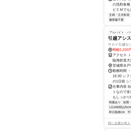
の洗剤各種
ビＣＭでも
主婦・主夫歓迎
履歴書不要
アルバイト・パ
引越アシス
サカイ引越セ
時給1,20
アクセス 
臨海鉄道大
茨城県水戸
勤務時間 ・
16:30
の1日前 シ
仕事内容 
トなので友
もしっかり稼
制服あり
短期
1日4時間以内O
即日勤務OK
平
同じ企業の求人