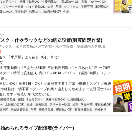
（3ヵ月以内）
扶養内勤務OK
社員登用あり
週1日からOK
副業・WワークOK
K
フリーター歓迎
バイク通勤OK
短期
早朝
シフト自由
学歴不問
車通勤OK
日のみOK
学生歓迎
転勤なし
未経験者歓迎
午前
ート
スク・什器ラックなどの組立設置(耐震固定作業)
デックス 水戸営業所/水戸市近郊・水戸市近隣・茨城県内の各現場
円
セス 「水戸駅」より徒歩19分、車5分
市
 実働時間：1日あたり8時間 平均勤務日数：1ヶ月あたり1日 〜 20日
タート時間に変動あり ⏰8:00～/8:30～/9:00～ （実働8時間） ⭐シフ
以...
✅日払いOK！単発1日～OK！ ✅履歴書不要！応募⇒勤務もスグ！ ✅未経
識や経験は一切不要 ✅グループ作業！協力して進めます ✅友達同士での
します ✅幅広い年代の方が活...
未経験者歓迎
短期（3ヵ月以内）
扶養内勤務OK
社員登用あり
K
土日祝のみOK
主婦・主夫歓迎
フリーター歓迎
短期
学歴不問
即日勤務OK
験不問
未経験者歓迎
午前
経験者歓迎
即日払いOK
有資格者歓迎
研修あり
始められるライブ配信者(ライバー)