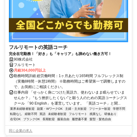
フルリモートの英語コーチ
完全在宅勤務！「好き」も「キャリア」も諦めない働き方可！
90株式会社
フルリモート
月給304,000円以上
勤務時間詳細 総労働時間：1ヶ月あたり165時間 フルフレックス制
（実働8時間・休憩1時間） ※勤務時間はご希望第一で調整しますの
で、お気軽にご相談ください。
仕事内容 「せっかく身につけた英語力、使わないまま眠らせていま
せんか？」 “もう挫折したくない”と願う人のための英語コーチングス
クール 「90 English」を運営しています。 「英語コーチ」と聞...
業界未経験者歓迎
副業・WワークOK
主婦・主夫歓迎
フリーター歓迎
学歴不問
転勤なし
経験不問
英語
未経験者歓迎
フルリモート
残業なし
研修あり
在宅OK
ブランクOK
長期歓迎
服装自由
履歴書不要
髪型・髪色自由
同じ企業の求人