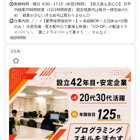
勤務時間・曜日: 8:00～17:15（休憩1時間） 【収入面も安心◎】 月平
均残業25時間程度（1日1時間程度） 固定残業代は毎月一律支給のた
め、 残業が少ない月も給与は変わりません◎
仕事内容: ／⋰ ⭐️【夏季採用強化中！】⭐️ 未経験OK！土日休み×日勤
のみ！ 冷房完備・置き配中心で夏場も快適♪ 『CO-OP』の配送ドラ
イバー ＼⋱ 「夏にドライバーって暑そう…」 そんなイ...
固定時間制
正社員