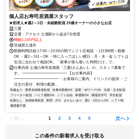
個人店お寿司居酒屋スタッフ
★初求人★週2～3日・未経験歓迎 29歳オーナーの小さなお店
三愛
交通・アクセス 土浦駅から徒歩7分程度
時給1,100円以上
茨城県土浦市
勤務時間詳細 17:00～23:00の間でシフト応相談 ・1日3時間～勤務
OK ・週2～3日～OK ・特に入ってほしい曜日：月・水・金 シフトは
生活に合わせて相談OK。「家事が落ち着いた時間だけ」で...
仕事内容 土浦の寿司居酒屋「三愛(さんあい)」の、スタッフ募集で
す。 ━━━━━━━━━━━━ 【お仕事内容】
━━━━━━━━━━━━ ・お客様のご案内、ドリンクの提供 ・ご
注文の受付、料理の配膳...
制服あり
業界未経験者歓迎
扶養内勤務OK
副業・WワークOK
主婦・主夫歓迎
フリーター歓迎
バイク通勤OK
シフト自由
車通勤OK
職場見学可
学生歓迎
転勤なし
未経験者歓迎
夜間
夕方
まかないあり
週2・3日からOK
シフト制
履歴書不要
前へ
次へ
1
2
3
4
5
この条件の新着求人を受け取る