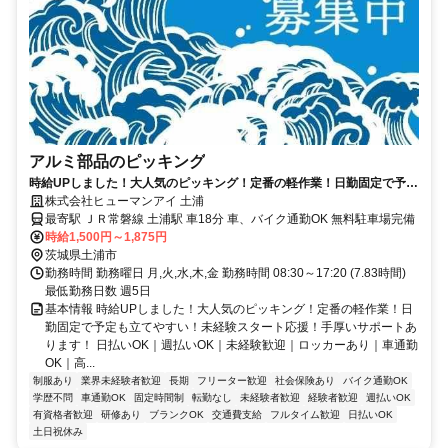
アルミ部品のピッキング
時給UPしました！大人気のピッキング！定番の軽作業！日勤固定で予定
も立てやすい！未経験スタート応援！手厚いサポートあります！
株式会社ヒューマンアイ 土浦
最寄駅 ＪＲ常磐線 土浦駅 車18分 車、バイク通勤OK 無料駐車場完備
時給1,500円～1,875円
茨城県土浦市
勤務時間 勤務曜日 月,火,水,木,金 勤務時間 08:30～17:20 (7.83時間)
最低勤務日数 週5日
基本情報 時給UPしました！大人気のピッキング！定番の軽作業！日
勤固定で予定も立てやすい！未経験スタート応援！手厚いサポートあ
ります！ 日払いOK｜週払いOK｜未経験歓迎｜ロッカーあり｜車通勤
OK｜高...
制服あり
業界未経験者歓迎
長期
フリーター歓迎
社会保険あり
バイク通勤OK
学歴不問
車通勤OK
固定時間制
転勤なし
未経験者歓迎
経験者歓迎
週払いOK
有資格者歓迎
研修あり
ブランクOK
交通費支給
フルタイム歓迎
日払いOK
土日祝休み