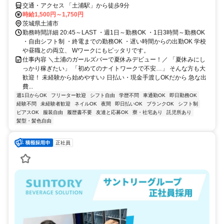
交通・アクセス 「土浦駅」から徒歩9分
時給1,500円～1,750円
茨城県土浦市
勤務時間詳細 20:45～LAST ・週1日～勤務OK ・1日3時間～勤務OK
・自由シフト制 ・終電までの勤務OK ・遅い時間からの出勤OK 学校
や昼職との両立、 Wワークにもピッタリです。
仕事内容 ＼土浦のガールズバーで夏休みデビュー！／ 「夏休みにし
っかり稼ぎたい」 「初めてのナイトワークで不安…」 そんな方も大
歓迎！ 未経験から始めやすい♪ 日払い・現金手渡しOKだから 急な出
費...
週1日からOK
フリーター歓迎
シフト自由
学歴不問
車通勤OK
即日勤務OK
経験不問
未経験者歓迎
ネイルOK
夜間
即日払いOK
ブランクOK
シフト制
ピアスOK
服装自由
履歴書不要
友達と応募OK
寮・社宅あり
託児所あり
髪型・髪色自由
正社員