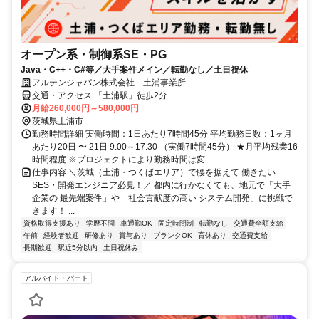
オープン系・制御系SE・PG
Java・C++・C#等／大手案件メイン／転勤なし／土日祝休
アルテンジャパン株式会社 土浦事業所
交通・アクセス 「土浦駅」徒歩2分
月給260,000円～580,000円
茨城県土浦市
勤務時間詳細 実働時間：1日あたり7時間45分 平均勤務日数：1ヶ月
あたり20日 〜 21日 9:00～17:30 （実働7時間45分） ★月平均残業16
時間程度 ※プロジェクトにより勤務時間は変...
仕事内容 ＼茨城（土浦・つくばエリア）で腰を据えて 働きたい
SES・開発エンジニア必見！／ 都内に行かなくても、地元で「大手
企業の 最先端案件」や「社会貢献度の高い システム開発」に挑戦で
きます！ ...
資格取得支援あり
学歴不問
車通勤OK
固定時間制
転勤なし
交通費全額支給
午前
経験者歓迎
研修あり
賞与あり
ブランクOK
育休あり
交通費支給
長期歓迎
駅近5分以内
土日祝休み
アルバイト・パート