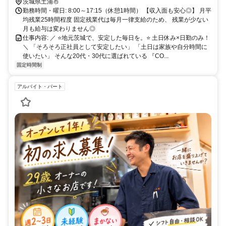
茨城県土浦市
勤務時間・曜日: 8:00～17:15（休憩1時間） 【収入面も安心◎】 月平
均残業25時間程度 固定残業代は毎月一律支給のため、 残業が少ない
月も給与は変わりません◎
仕事内容: ／ ⭐️地元茨城で、安定した毎日を。⭐️ 土日休み×日勤のみ！
＼ 「そろそろ正社員として安定したい」 「土日は家族や自分時間に
使いたい」 そんな20代・30代に選ばれている 『CO...
固定時間制
アルバイト・パート