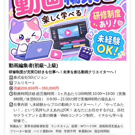
動画編集者(初級~上級)
研修制度が充実◎好きを仕事へ！未来を創る動画クリエイターへ！
株式会社SDビジョン
フルリモート
月給200,000円～350,000円
勤務時間詳細 総労働時間：1ヶ月あたり160時間 10:00〜19:00（実働
8時間／休憩60分） ※9:00～21:00の間で実働8時間の場合あり
仕事内容 ＼未経験からプロの動画クリエイターへ！／ 「やってみた
い！」という気持ちさえあればOK！ あなたにお任せするのは、自社
やクライアント企業の映像・Webコンテンツ制作。 イチから学べる
研修で...
制服あり
業界未経験者歓迎
ランチタイム
副業・WワークOK
資格取得支援あり
フリーター歓迎
バイク通勤OK
早朝
学歴不問
車通勤OK
固定時間制