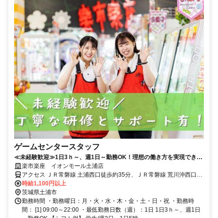
ゲームセンタースタッフ
≪未経験歓迎≫1日3ｈ～、週1日～勤務OK！理想の働き方を実現できる
／笑顔が溢れる楽しい職場です！
楽市楽座 イオンモール土浦店
アクセス ＪＲ常磐線 土浦西口徒歩約35分、ＪＲ常磐線 荒川沖西口徒
歩約82分、つくばエクスプレス つくばA3口徒歩約88分 「イオンモー
時給1,100円以上
ル土浦店」内
茨城県土浦市
勤務時間 ・勤務曜日：月・火・水・木・金・土・日・祝 ・勤務時
間： [1] 09:00～22:00 ・最低勤務日数（週）：1日 1日3ｈ～、週1日