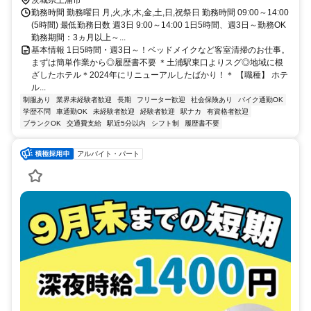
茨城県土浦市
勤務時間 勤務曜日 月,火,水,木,金,土,日,祝祭日 勤務時間 09:00～14:00
(5時間) 最低勤務日数 週3日 9:00～14:00 1日5時間、週3日～勤務OK
勤務期間：3ヵ月以上～...
基本情報 1日5時間・週3日～！ベッドメイクなど客室清掃のお仕事。
まずは簡単作業から◎履歴書不要 ＊土浦駅東口よりスグ◎地域に根
ざしたホテル＊2024年にリニューアルしたばかり！＊ 【職種】 ホテ
ル...
制服あり
業界未経験者歓迎
長期
フリーター歓迎
社会保険あり
バイク通勤OK
学歴不問
車通勤OK
未経験者歓迎
経験者歓迎
駅ナカ
有資格者歓迎
ブランクOK
交通費支給
駅近5分以内
シフト制
履歴書不要
アルバイト・パート