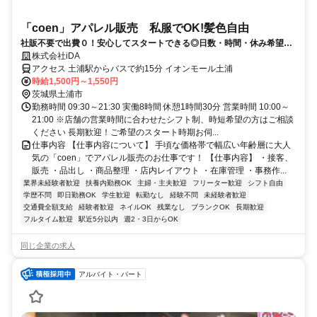
「coen」アパレル販売 私服でOK!髪色自由
社販不要で出費０！安心してスタートできる◎日数・時間・休み希望な
ど幅広く相談OK
株式会社iDA
アクセス 土浦駅からバスで約15分 イオンモール土浦
時給1,500円～1,550円
茨城県土浦市
勤務時間 09:30～21:30 実働8時間 休憩1時間30分 営業時間 10:00～
21:00 ※店舗の営業時間に合わせたシフト制、時短希望の方はご相談
ください 長期歓迎！ご希望のスタート時期お伺...
仕事内容 【仕事内容について】 手頃な価格帯で幅広い年齢層に大人
気の「coen」でアパレル販売のお仕事です！ 【仕事内容】 ・接客、
販売 ・品出し ・商品整理 ・店内レイアウト ・在庫管理 ・事務作...
業界未経験者歓迎
扶養内勤務OK
主婦・主夫歓迎
フリーター歓迎
シフト自由
学歴不問
即日勤務OK
学生歓迎
転勤なし
経験不問
未経験者歓迎
交通費全額支給
経験者歓迎
ネイルOK
残業なし
ブランクOK
長期歓迎
フルタイム歓迎
駅近5分以内
週2・3日からOK
同じ企業の求人
アルバイト・パート