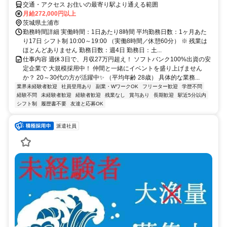
交通・アクセス お住いの最寄り駅より通える範囲
月給272,000円以上
茨城県土浦市
勤務時間詳細 実働時間：1日あたり8時間 平均勤務日数：1ヶ月あた
り17日 シフト制 10:00～19:00 （実働8時間／休憩60分） ※ 残業は
ほとんどありません 勤務日数：週4日 勤務日：土...
仕事内容 週休3日で、月収27万円超え！ ソフトバンク100%出資の安
定企業で 大規模採用中！ 仲間と一緒にイベントを盛り上げません
か？ 20～30代の方が活躍中✨ （平均年齢 28歳） 具体的な業務...
業界未経験者歓迎
社員登用あり
副業・WワークOK
フリーター歓迎
学歴不問
経験不問
未経験者歓迎
経験者歓迎
残業なし
賞与あり
長期歓迎
駅近5分以内
シフト制
履歴書不要
友達と応募OK
派遣社員