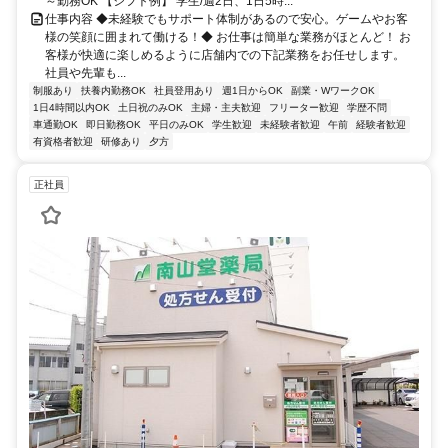
～勤務OK 【シフト例】 学生/週2日、1日5時...
仕事内容 ◆未経験でもサポート体制があるので安心。ゲームやお客
様の笑顔に囲まれて働ける！◆ お仕事は簡単な業務がほとんど！ お
客様が快適に楽しめるように店舗内での下記業務をお任せします。
社員や先輩も...
制服あり
扶養内勤務OK
社員登用あり
週1日からOK
副業・WワークOK
1日4時間以内OK
土日祝のみOK
主婦・主夫歓迎
フリーター歓迎
学歴不問
車通勤OK
即日勤務OK
平日のみOK
学生歓迎
未経験者歓迎
午前
経験者歓迎
有資格者歓迎
研修あり
夕方
正社員