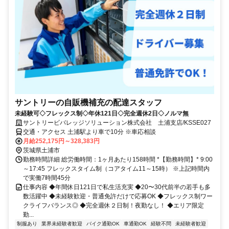
サントリーの自販機補充の配達スタッフ
未経験可◇フレックス制◇年休121日◇完全週休2日◇ノルマ無
サントリービバレッジソリューション株式会社 土浦支店/KSSE027
交通・アクセス 土浦駅より車で10分 ※車応相談
月給252,175円～328,383円
茨城県土浦市
勤務時間詳細 総労働時間：1ヶ月あたり158時間 *【勤務時間】* 9:00
～17:45 フレックスタイム制（コアタイム11～15時） ※上記時間内
で実働7時間45分
仕事内容 ◆年間休日121日で私生活充実 ◆20〜30代前半の若手も多
数活躍中 ◆未経験歓迎・普通免許だけで応募OK ◆フレックス制ワー
クライフバランス◎ ◆完全週休２日制！夜勤なし！ ◆エリア限定
勤...
制服あり
業界未経験者歓迎
バイク通勤OK
車通勤OK
経験不問
未経験者歓迎