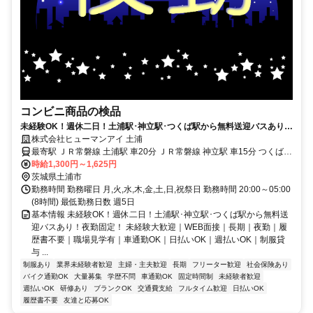
コンビニ商品の検品
未経験OK！週休二日！土浦駅･神立駅･つくば駅から無料送迎バスあり！
夜勤固定！
株式会社ヒューマンアイ 土浦
最寄駅 ＪＲ常磐線 土浦駅 車20分 ＪＲ常磐線 神立駅 車15分 つくばエ
クスプレス つくば駅 車15分 土浦・神立駅・つくば駅から無料送迎バ
時給1,300円～1,625円
茨城県土浦市
スでラクラク 車・バイク通勤大歓迎！（無料Ｐ有）
勤務時間 勤務曜日 月,火,水,木,金,土,日,祝祭日 勤務時間 20:00～05:00
(8時間) 最低勤務日数 週5日
基本情報 未経験OK！週休二日！土浦駅･神立駅･つくば駅から無料送
迎バスあり！夜勤固定！ 未経験大歓迎｜WEB面接｜長期｜夜勤｜履
歴書不要｜職場見学有｜車通勤OK｜日払いOK｜週払いOK｜制服貸
与 ...
制服あり
業界未経験者歓迎
主婦・主夫歓迎
長期
フリーター歓迎
社会保険あり
バイク通勤OK
大量募集
学歴不問
車通勤OK
固定時間制
未経験者歓迎
週払いOK
研修あり
ブランクOK
交通費支給
フルタイム歓迎
日払いOK
履歴書不要
友達と応募OK