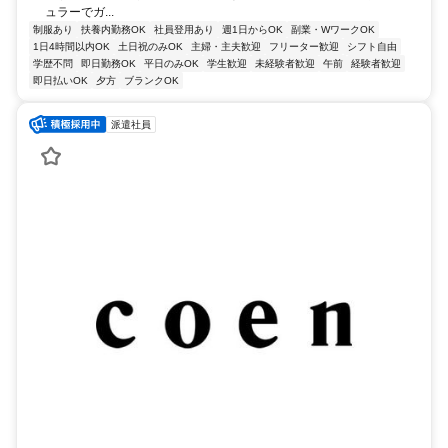
ュラーでガ...
制服あり
扶養内勤務OK
社員登用あり
週1日からOK
副業・WワークOK
1日4時間以内OK
土日祝のみOK
主婦・主夫歓迎
フリーター歓迎
シフト自由
学歴不問
即日勤務OK
平日のみOK
学生歓迎
未経験者歓迎
午前
経験者歓迎
即日払いOK
夕方
ブランクOK
派遣社員