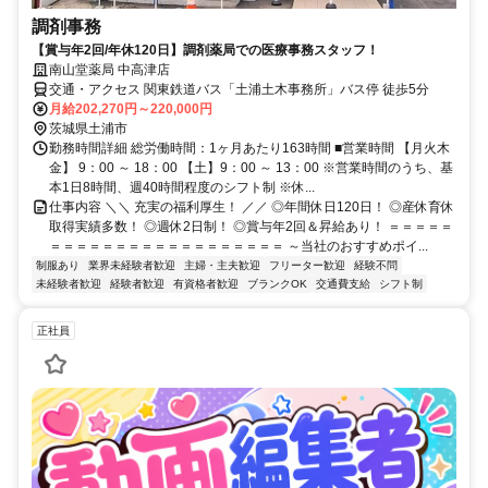
調剤事務
【賞与年2回/年休120日】調剤薬局での医療事務スタッフ！
南山堂薬局 中高津店
交通・アクセス 関東鉄道バス「土浦土木事務所」バス停 徒歩5分
月給202,270円～220,000円
茨城県土浦市
勤務時間詳細 総労働時間：1ヶ月あたり163時間 ■営業時間 【月火木
金】 9：00 ～ 18：00 【土】9：00 ～ 13：00 ※営業時間のうち、基
本1日8時間、週40時間程度のシフト制 ※休...
仕事内容 ＼＼ 充実の福利厚生！ ／／ ◎年間休日120日！ ◎産休育休
取得実績多数！ ◎週休2日制！ ◎賞与年2回＆昇給あり！ ＝＝＝＝＝
＝＝＝＝＝＝＝＝＝＝＝＝＝＝＝＝＝＝ ～当社のおすすめポイ...
制服あり
業界未経験者歓迎
主婦・主夫歓迎
フリーター歓迎
経験不問
未経験者歓迎
経験者歓迎
有資格者歓迎
ブランクOK
交通費支給
シフト制
正社員