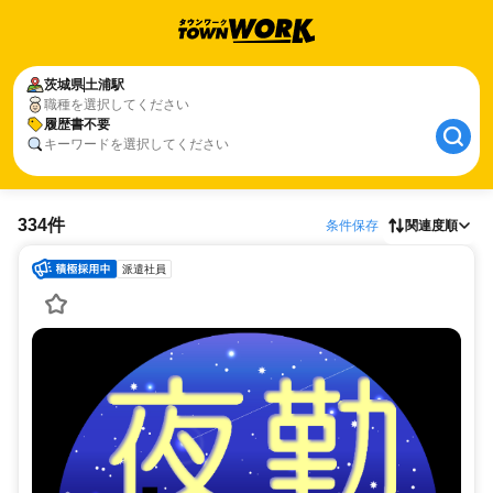
茨城県
土浦駅
職種を選択してください
履歴書不要
キーワードを選択してください
334件
条件保存
関連度順
派遣社員