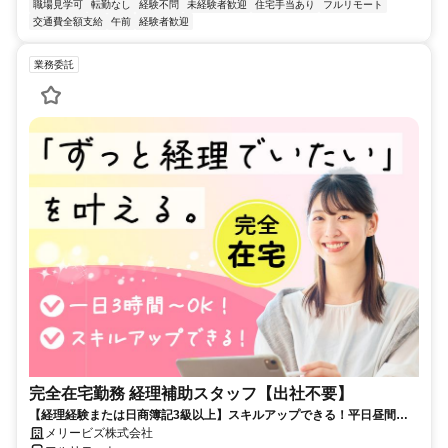
職場見学可
転勤なし
経験不問
未経験者歓迎
住宅手当あり
フルリモート
交通費全額支給
午前
経験者歓迎
業務委託
完全在宅勤務 経理補助スタッフ【出社不要】
【経理経験または日商簿記3級以上】スキルアップできる！平日昼間３h
～。完全在宅で育児・介護中の方も大歓迎♪
メリービズ株式会社