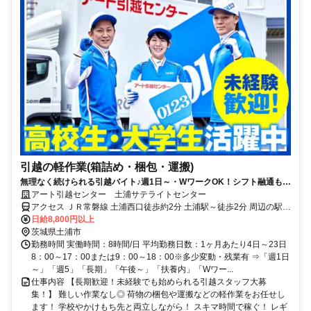
引越の軽作業(箱詰め・梱包・運搬)
無理なく続けられる引越バイト♪週1日～・WワークOK！シフト融通もバ
ッチリ◎髪色自由・給与全額手渡しなど待遇も◎
アート引越センター 土浦サテライトセンター
アクセス ＪＲ常磐線 土浦西口徒歩約2分 土浦駅～徒歩2分 周辺の駅：
神立駅、荒川沖駅
日給8,800円以上
茨城県土浦市
勤務時間 実働時間：8時間/日 平均勤務日数：1ヶ月あたり4日～23日
8：00～17：00または9：00～18：00※多少変動・残業有 ⇒「週1日
～」「週5」「長期」「午後～」「扶養内」「Wワー...
仕事内容 【長期歓迎！未経験でも始められる引越スタッフ大募
集！】 難しい作業なし◎ 荷物の梱包や運搬などの軽作業をお任せし
ます！ 学校やかけもち先と両立しながら！ スキマ時間で稼ぐ！ レギ