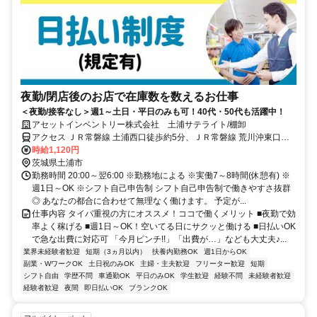
夜勤/閉店後のお店で在庫数を数えるお仕事
＜夜勤/接客なし＞週1～土日・平日のみも可！40代・50代も活躍中！
アセットインベントリー株式会社 土浦サテライト/棚卸
アクセス ＪＲ常磐線 土浦西口徒歩約5分、ＪＲ常磐線 荒川沖東口徒
歩約84分、ＪＲ常磐線 神立西口徒歩約84分 ｢土浦駅｣徒歩5分(土浦サ
時給1,120円
テライト)
茨城県土浦市
勤務時間 20:00～翌6:00 ※勤務地による ※実働7～8時間(休憩有) ※
週1日～OK ※シフト自己申告制 シフト自己申告制で働きやすさ抜群
◎ あなたの都合に合わせて無理なく働けます。 予定が...
仕事内容 タイパ重視の方にオススメ！ココで働くメリット ■夜勤で効
率よく稼げる ■週1日～OK！空いてる日にサクッと働ける ■日払いOK
で急な出費に対応可 「今月ピンチ!!」「出費が…」なども大丈夫♪...
業界未経験者歓迎
短期（3ヵ月以内）
扶養内勤務OK
週1日からOK
副業・WワークOK
土日祝のみOK
主婦・主夫歓迎
フリーター歓迎
短期
シフト自由
学歴不問
車通勤OK
平日のみOK
学生歓迎
経験不問
未経験者歓迎
経験者歓迎
夜間
即日払いOK
ブランクOK