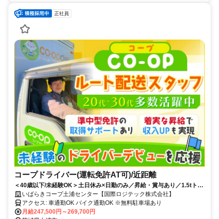
正社員
コープドライバー(運転免許AT可)/近距離
＜40歳以下/未経験OK＞土日休み×日勤のみ／昇給・賞与あり／1.5tトラ
ック／資格取得支援あり／女性ドライバーも活躍中
いばらきコープ土浦センター【国際ロジテック株式会社】
アクセス: 車通勤OK バイク通勤OK ※無料駐車場あり
月給247,500円～269,700円