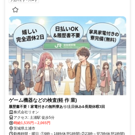
アルバイト・パート
ゲーム機器などの検査(軽 作 業)
履歴書不要！家電付きの無料寮あり/土日休み&長期休暇3回
株式会社リオン
アクセス: 土浦駅 徒歩5分
時給1,535円～2,065円
茨城県土浦市
勤務時間・曜日: ①9時～18時(休憩1時間) ②23時～翌7時(休憩1時間)