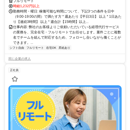
フルリモート
時給1,232円以上
勤務時間・曜日: 稼働可能な時間について、下記3つの条件を日中
（9:00-19:00の間）で満たす方 * 週あたり【平日3日】 以上 * 1日あた
り【連続3時間】 以上 * 週合計【15時間】以上...
仕事内容: 弊社のお客様よりご依頼いただいている経理代行サービス
の業務を、完全在宅・フルリモートでお任せします。案件ごとに複数
名でチームを組んで対応するため、フォローし合いながら働くことが
できます。...
シフト自由
フルリモート
在宅OK
昇給あり
同じ企業の求人
正社員