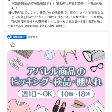
※2週間単位の交替勤務制です！ (夜勤時は時給1.25倍~) ・有給休暇
あり
仕事内容: ◎カンタン作業のため未経験でも安心！ タイパを重視しな
がらお金を貯めたい方！ ✅20代30代が中心に多数活躍中！ ✨寮費無
料の家具家電付きの寮完備！ ✅土日休みの完全週休2日！長期休暇...
社員登用あり
固定時間制
駅近5分以内
昇給あり
派遣社員