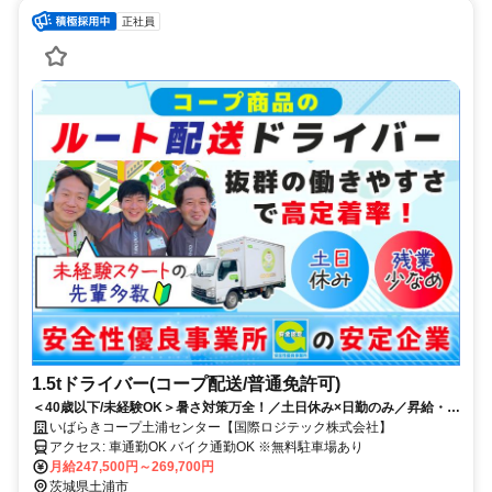
正社員
1.5tドライバー(コープ配送/普通免許可)
＜40歳以下/未経験OK＞暑さ対策万全！／土日休み×日勤のみ／昇給・賞
与あり／固定ルート配送
いばらきコープ土浦センター【国際ロジテック株式会社】
アクセス: 車通勤OK バイク通勤OK ※無料駐車場あり
月給247,500円～269,700円
茨城県土浦市