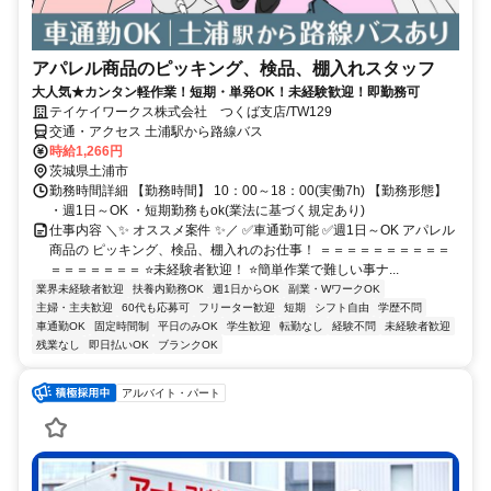
アパレル商品のピッキング、検品、棚入れスタッフ
大人気★カンタン軽作業！短期・単発OK！未経験歓迎！即勤務可
テイケイワークス株式会社 つくば支店/TW129
交通・アクセス 土浦駅から路線バス
時給1,266円
茨城県土浦市
勤務時間詳細 【勤務時間】 10：00～18：00(実働7h) 【勤務形態】
・週1日～OK ・短期勤務もok(業法に基づく規定あり)
仕事内容 ＼✨ オススメ案件 ✨／ ✅車通勤可能 ✅週1日～OK アパレル
商品の ピッキング、検品、棚入れのお仕事！ ＝＝＝＝＝＝＝＝＝＝
＝＝＝＝＝＝＝ ⭐未経験者歓迎！ ⭐簡単作業で難しい事ナ...
業界未経験者歓迎
扶養内勤務OK
週1日からOK
副業・WワークOK
主婦・主夫歓迎
60代も応募可
フリーター歓迎
短期
シフト自由
学歴不問
車通勤OK
固定時間制
平日のみOK
学生歓迎
転勤なし
経験不問
未経験者歓迎
残業なし
即日払いOK
ブランクOK
アルバイト・パート