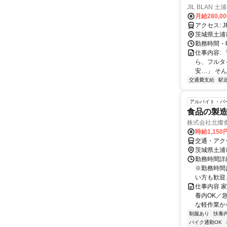
JIL BLAN 土浦
月給280,0
ア
茨城県土浦
勤務時間・曜
仕事内容:
ら、フルタ
安…」 そん
交通費支給
駅
アルバイト・パ
食品の製
株式会社北燦
時給1,150
交通・アク
茨城県土浦
勤務時間詳細 
※勤務時間
い方も歓迎..
仕事内容 
養内OK／
な軽作業か
制服あり
扶養
バイク通勤OK