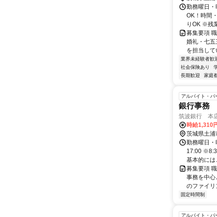
勤務曜日・時
OK！時間
りOK ※残
募集要項 職
婚礼・七五
を担当してい
業界未経験者歓
社会保険あり
長期歓迎
家庭
アルバイト・パ
銀行事務
筑波銀行 本店
時給1,310
茨城県土浦
勤務曜日・時
17:00 
基本的にはご
募集要項 
事務を中心と
のファイリン
固定時間制
アルバイト・パ