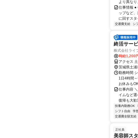
より異なりま
仕事情報 
ップなど、
に回すスタ
交通費支給
シ
終活サー
株式会社ライ
時給1,200
アクセス 
茨城県土浦
勤務時間 
1日4時間
お休みもOK
仕事内容 
イムなど選
復帰も大歓迎
扶養内勤務OK
シフト自由
学
交通費全額支給
正社員
美容師スタ