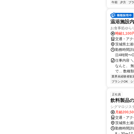
午前
夕方
ブラ
温浴施設
お食事処ゆら
時給1,100
交通・アクセ
茨城県土浦
勤務時間詳細 日
日4時間〜O
仕事内容 
なんと、 
で… 数種類
業界未経験者歓
ブランクOK
シ
正社員
飲料製品
シグマロジステ
月給200,5
交通・アク
茨城県土浦
勤務時間詳
8：30〜17