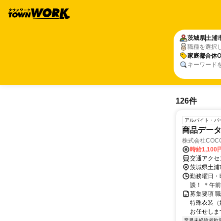
茨城県
土浦
職種を選択
家庭都合休O
キーワード
126件
アルバイト・パ
商品デー
株式会社COCO
時給1,10
交通アクセ
茨城県土浦
勤務曜日・時
談！ ＊午
募集要項 職
特殊衣装（
お任せします
業界未経験者歓