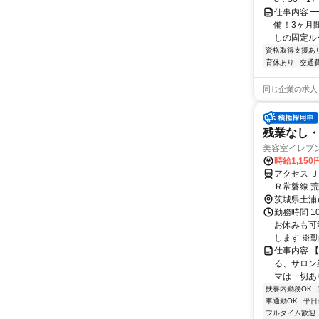
仕事内容 
備！3ヶ月
しの固定ルー
資格取得支援あ
育休あり
交通
同じ企業の求人
残業なし・
美容室イレブ
時給1,150
アクセス 
Ｒ常磐線 
茨城県土浦
勤務時間 1
お休みも可
します ※
仕事内容 
る、サロン
マは一切あ
扶養内勤務OK
車通勤OK
平日
フルタイム歓迎