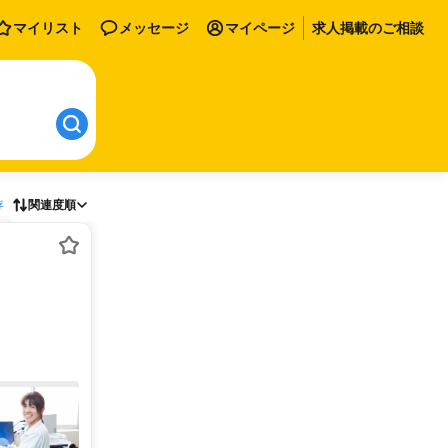
マイリスト
メッセージ
マイページ
求人掲載のご相談
存
関連度順