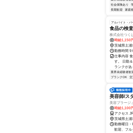
社会保険あり
長期歓迎
家庭
アルバイト・パ
食品の検
株式会社つく
時給1,15
茨城県土浦
勤務時間 9
仕事内容 
す。 日勤
ランクがあ
業界未経験者歓
ブランクOK
交
美容師/ス
美容プラージ
時給1,10
アクセス J
茨城県土浦
勤務曜日・時
歓迎、フル