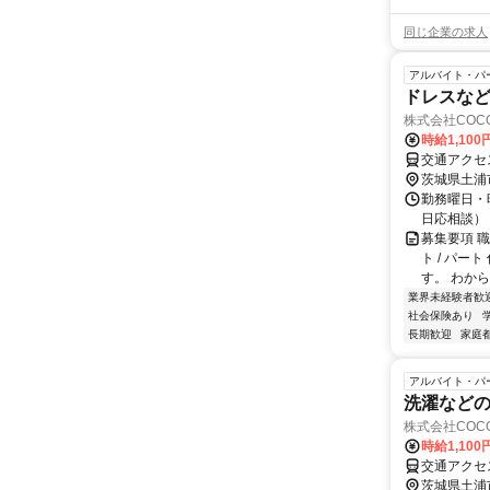
同じ企業の求人
アルバイト・パ
ドレスなど
株式会社COCO
時給1,10
交通アクセ
茨城県土浦
勤務曜日・時
日応相談）
募集要項 
ト / パ
す。 わから
業界未経験者歓
社会保険あり
長期歓迎
家庭
アルバイト・パ
洗濯など
株式会社COCO
時給1,10
交通アクセ
茨城県土浦