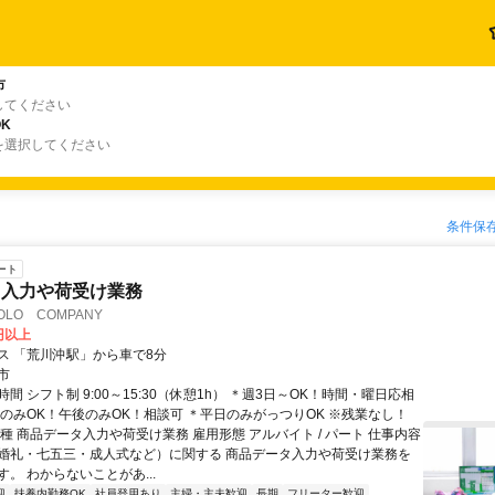
市
してください
K
を選択してください
条件保
ート
タ入力や荷受け業務
LO COMPANY
0円以上
ス 「荒川沖駅」から車で8分
市
間 シフト制 9:00～15:30（休憩1h） ＊週3日～OK！時間・曜日応相
前のみOK！午後のみOK！相談可 ＊平日のみがっつりOK ※残業なし！
種 商品データ入力や荷受け業務 雇用形態 アルバイト / パート 仕事内容
婚礼・七五三・成人式など）に関する 商品データ入力や荷受け業務を
。 わからないことがあ...
迎
扶養内勤務OK
社員登用あり
主婦・主夫歓迎
長期
フリーター歓迎