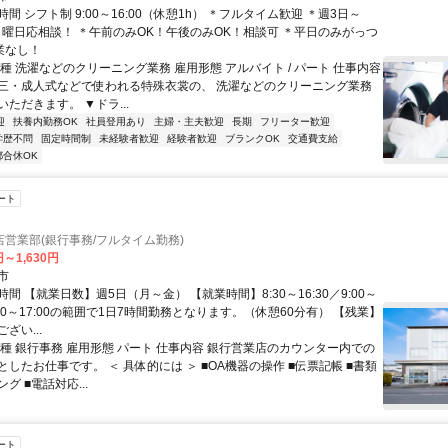
間 シフト制 9:00～16:00（休憩1h） ＊フルタイム歓迎 ＊週3日～
・曜日応相談！ ＊午前のみOK！午後のみOK！相談可 ＊平日のみがっつ
業なし！
種 洗濯などのクリーニング業務 雇用形態 アルバイト / パート 仕事内容
三・成人式などで使われる特殊衣裳の、 洗濯などのクリーニング業務
ただきます。 ▼ドラ...
迎
扶養内勤務OK
社員登用あり
主婦・主夫歓迎
長期
フリーター歓迎
学歴不問
固定時間制
未経験者歓迎
経験者歓迎
ブランクOK
交通費支給
都合休OK
ート
営業部(銀行事務/フルタイム勤務)
円～1,630円
市
間 【就業日数】週5日（月～金） 【就業時間】8:30～16:30／9:00～
※8:30～17:00の範囲で1日7時間勤務となります。（休憩60分有） 【残業】
ざい...
職種 銀行事務 雇用形態 パート 仕事内容 銀行営業店のカウンター内での
したお仕事です。 ＜ 具体的には ＞ ■OA機器の操作 ■伝票記帳 ■書類
グ ■電話対応...
ート