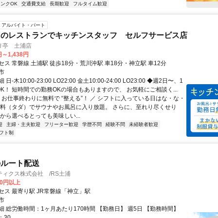
ンクOK
交通費支給
長期歓迎
フルタイム歓迎
アルバイト・パート
内のレストランでキッチンスタッフ セルフサービス店
り亭 土浦店
円～1,438円
ス 常磐線 土浦駅 徒歩18分・荒川沖駅 車18分・神立駅 車12分
市
-木10:00-23:00 LO22:00 金土10:00-24:00 LO23:00 ◆週2日〜、1
K！ 短時間での勤務OKの場合もありますので、 お気軽にご相談く...
＼ お仕事終わりに無料で “整える”！ ／ シフトに入っている日はな・な・
無料（タダ）でサウナやお風呂に入り放題。 さらに、至れり尽くせり
から選べるとっても美味しい...
迎
主婦・主夫歓迎
フリーター歓迎
学歴不問
経験不問
未経験者歓迎
フト制
のルート配送
ィクス株式会社 /RS土浦
00円以上
セス 最寄り駅 JR常磐線「神立」駅
市
細 総労働時間：1ヶ月あたり170時間 【勤務日】 週5日 【勤務時間】
：30