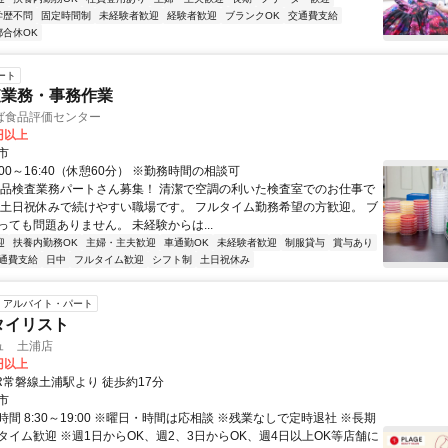
学歴不問
固定時間制
未経験者歓迎
経験者歓迎
ブランクOK
交通費支給
都合休OK
ート
査業務・事務作業
ば食品評価センター
0円以上
市
:00～16:40（休憩60分） ※勤務時間の相談可
食品検査業務パートさん募集！ 清潔で空調の利いた検査室でのお仕事で
＆土日祝休みで続けやすい職場です。 フルタイム勤務希望の方歓迎。 ブ
っても問題ありません。 未経験からは...
迎
扶養内勤務OK
主婦・主夫歓迎
車通勤OK
未経験者歓迎
制服貸与
賞与あり
通費支給
日中
フルタイム歓迎
シフト制
土日祝休み
アルバイト・パート
タイリスト
ュ 土浦店
0円以上
R常磐線土浦駅より 徒歩約17分
市
間 8:30～19:00 ※曜日・時間は応相談 ※残業なしで定時退社 ※長期
タイム歓迎 ※週1日からOK、週2、3日からOK、週4日以上OK等店舗に