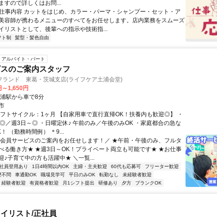
すので詳しくはお問...
● 仕事内容 カットをはじめ、カラー・パーマ・シャンプー・セット・ア
美容師が携わるメニューのすべてをお任せします。店内業務をスムーズ
イリストとして、後輩への指示や技術指...
フト制
髪型・髪色自由
アルバイト・パート
ビスのご案内スタッフ
フランド 東葛・茨城支店(ライフケア土浦会堂)
円～1,650円
土浦駅から車で8分
市
シフトサイクル：1ヶ月 【自家用車で直行直帰OK！扶養内も歓迎◎】 ・
～◎／週3日～◎ ・日曜定休♪ 午前のみ／午後のみOK ・家庭都合の急な
！ （勤務時間例） ＊9...
＼会員サービスのご案内をお任せします！／ ★午前・午後のみ、フルタ
べる働き方★ ★週3日～OK！プライベート両立も可能です★ ★お仕事
♪子育て中の方も活躍中★ ＼一覧...
社員登用あり
1日4時間以内OK
主婦・主夫歓迎
60代も応募可
フリーター歓迎
歴不問
車通勤OK
職場見学可
平日のみOK
転勤なし
未経験者歓迎
経験者歓迎
有資格者歓迎
月1シフト提出
研修あり
夕方
ブランクOK
イリスト/正社員