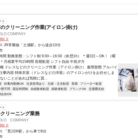
ート
のクリーニング作業(アイロン掛け)
LO COMPANY
0円以上
ス JR常磐線「土浦駅」から徒歩10分
市
間 勤務形態：シフト制 9:00～16:00（休憩1h） ＊週3日～OK！（曜
 ＊月残業平均15時間 長期歓迎 シフト自由 午前夕方
職種 ドレスなどのクリーニング作業（アイロン掛け） 雇用形態 アルバイ
ート 仕事内容 特殊衣装（ドレスなどの洋装）のアイロンがけをお任せしま
ないことがあれば気軽に質...
迎
扶養内勤務OK
社員登用あり
主婦・主夫歓迎
長期
フリーター歓迎
学歴不問
固定時間制
未経験者歓迎
経験者歓迎
ブランクOK
交通費支給
都合休OK
ート
のクリーニング業務
LO COMPANY
0円以上
ス 「荒川沖駅」から車で8分
市