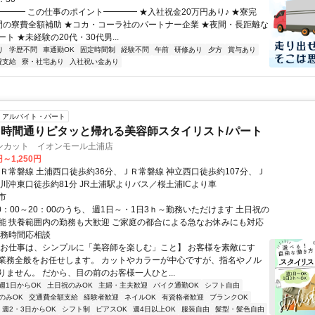
━━━━ この仕事のポイント━━━━ ★入社祝金20万円あり♪ ★寮完
間の寮費全額補助 ★コカ・コーラ社のパートナー企業 ★夜間・長距離な
ト ★未経験の20代・30代男...
り
学歴不問
車通勤OK
固定時間制
経験不問
午前
研修あり
夕方
賞与あり
費支給
寮・社宅あり
入社祝い金あり
アルバイト・パート
時間通りピタッと帰れる美容師スタイリスト/パート
ンカット イオンモール土浦店
円～1,250円
ＪＲ常磐線 土浦西口徒歩約36分、ＪＲ常磐線 神立西口徒歩約107分、Ｊ
荒川沖東口徒歩約81分 JR土浦駅よりバス／桜土浦ICより車
市
0：00～20：00のうち、 週1日～・1日3ｈ～勤務いただけます 土日祝の
能 扶養範囲内の勤務も大歓迎 ご家庭の都合による急なお休みにも対応
勤務時間応相談
【お仕事は、シンプルに「美容師を楽しむ」こと】 お客様を素敵にす
業務全般をお任せします。 カットやカラーが中心ですが、指名やノル
りません。 だから、目の前のお客様一人ひと...
週1日からOK
土日祝のみOK
主婦・主夫歓迎
バイク通勤OK
シフト自由
のみOK
交通費全額支給
経験者歓迎
ネイルOK
有資格者歓迎
ブランクOK
週2・3日からOK
シフト制
ピアスOK
週4日以上OK
服装自由
髪型・髪色自由