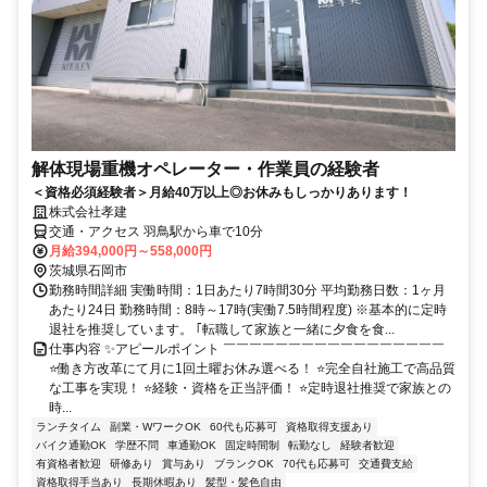
解体現場重機オペレーター・作業員の経験者
＜資格必須経験者＞月給40万以上◎お休みもしっかりあります！
株式会社孝建
交通・アクセス 羽鳥駅から車で10分
月給394,000円～558,000円
茨城県石岡市
勤務時間詳細 実働時間：1日あたり7時間30分 平均勤務日数：1ヶ月
あたり24日 勤務時間：8時～17時(実働7.5時間程度) ※基本的に定時
退社を推奨しています。 ｢転職して家族と一緒に夕食を食...
仕事内容 ✨アピールポイント ￣￣￣￣￣￣￣￣￣￣￣￣￣￣￣￣￣
⭐働き方改革にて月に1回土曜お休み選べる！ ⭐完全自社施工で高品質
な工事を実現！ ⭐経験・資格を正当評価！ ⭐定時退社推奨で家族との
時...
ランチタイム
副業・WワークOK
60代も応募可
資格取得支援あり
バイク通勤OK
学歴不問
車通勤OK
固定時間制
転勤なし
経験者歓迎
有資格者歓迎
研修あり
賞与あり
ブランクOK
70代も応募可
交通費支給
資格取得手当あり
長期休暇あり
髪型・髪色自由