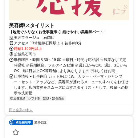
美容師/スタイリスト
【地元でムリなくお仕事復帰♪】続けやすい美容師パート！
美容プラージュ 石岡店
アクセス JR常磐線石岡駅より 徒歩約8分
時給1,100円以上
茨城県石岡市
勤務曜日・時間 8:30～19:00 ※曜日・時間は応相談 ※残業なしで定
時退社 ※長期歓迎、フルタイム歓迎 ※週1日からOK、週2、3日から
OK、週4日以上OK等店舗により異なりますので詳しくはお問...
仕事情報 ● 仕事内容 カットをはじめ、カラー・パーマ・シャンプ
ー・セット・アップなど、美容師が携わるメニューのすべてをお任せ
します。店内業務をスムーズに回すスタイリストとして、後輩への指
示や技術指...
交通費支給
シフト制
髪型・髪色自由
同じ企業の求人
業務委託