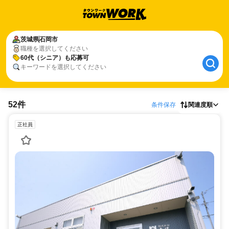
茨城県
石岡市
職種を選択してください
60代（シニア）も応募可
キーワードを選択してください
52件
条件保存
関連度順
正社員