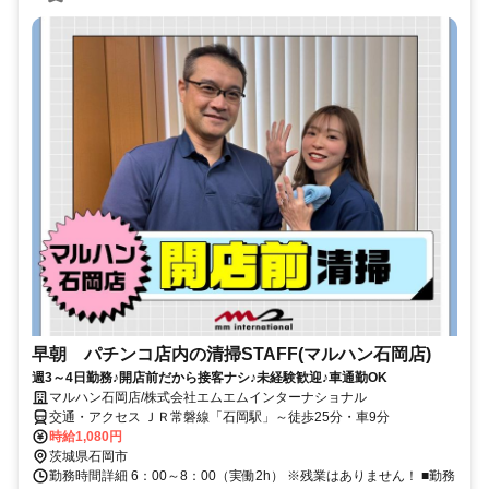
早朝 パチンコ店内の清掃STAFF(マルハン石岡店)
週3～4日勤務♪開店前だから接客ナシ♪未経験歓迎♪車通勤OK
マルハン石岡店/株式会社エムエムインターナショナル
交通・アクセス ＪＲ常磐線「石岡駅」～徒歩25分・車9分
時給1,080円
茨城県石岡市
勤務時間詳細 6：00～8：00（実働2h） ※残業はありません！ ■勤務