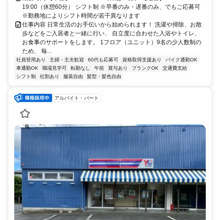
19:00（休憩60分） シフト制 ※早番のみ・遅番のみ、でもご応募可
※勤務地によりシフト時間が若干異なります
仕事内容 日常生活のお手伝いから始められます！ 洗濯や掃除、お散
歩などをご入居者と一緒に行い、 自立度に合わせた入浴やトイレ、
お食事のサポートをします。 1フロア（ユニット）9名の少人数制の
ため、 毎...
社員登用あり
主婦・主夫歓迎
60代も応募可
資格取得支援あり
バイク通勤OK
車通勤OK
職場見学可
転勤なし
午前
賞与あり
ブランクOK
交通費支給
シフト制
社割あり
服装自由
髪型・髪色自由
アルバイト・パート