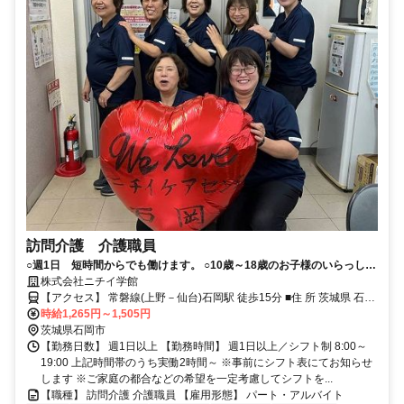
訪問介護 介護職員
○週1日 短時間からでも働けます。 ○10歳～18歳のお子様のいらっしゃ
る方、｢子供手当て｣もあります。 ○人と接する事が好きな方、それを
株式会社ニチイ学館
仕事にしてみませんか。
【アクセス】 常磐線(上野－仙台)石岡駅 徒歩15分 ■住 所 茨城県 石岡
市 大字石岡字大塚14046-2中建ﾋﾞﾙﾞ2F ■アクセス 常磐線(上野－仙台)
時給1,265円～1,505円
石岡駅 徒歩15分
茨城県石岡市
【勤務日数】 週1日以上 【勤務時間】 週1日以上／シフト制 8:00～
19:00 上記時間帯のうち実働2時間～ ※事前にシフト表にてお知らせ
します ※ご家庭の都合などの希望を一定考慮してシフトを...
【職種】 訪問介護 介護職員 【雇用形態】 パート・アルバイト