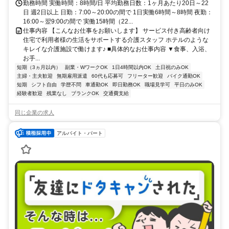
勤務時間 実働時間：8時間/日 平均勤務日数：1ヶ月あたり20日～22
日 週2日以上 日勤：7:00～20:00の間で 1日実働6時間～8時間 夜勤：
16:00～翌9:00の間で 実働15時間（22...
仕事内容 【こんなお仕事をお願いします】 サービス付き高齢者向け
住宅で利用者様の生活をサポートする介護スタッフ ホテルのような
キレイな介護施設で働けます♪ ■具体的なお仕事内容 ▼食事、入浴、
お手...
短期（3ヵ月以内）
副業・WワークOK
1日4時間以内OK
土日祝のみOK
主婦・主夫歓迎
無期雇用派遣
60代も応募可
フリーター歓迎
バイク通勤OK
短期
シフト自由
学歴不問
車通勤OK
即日勤務OK
職場見学可
平日のみOK
経験者歓迎
残業なし
ブランクOK
交通費支給
同じ企業の求人
アルバイト・パート