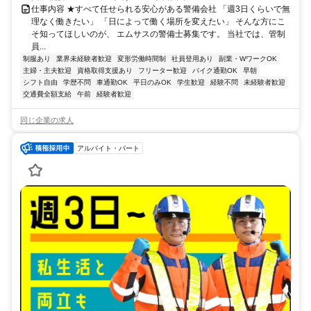
仕事内容 ★すべて任せられる安心がある警備会社 「週3日くらいで無
理なく働きたい」 「日によって働く場所を変えたい」 そんな方にこ
そ知ってほしいのが、 エムサスの警備士募集です。 当社では、管制
員...
制服あり
業界未経験者歓迎
変形労働時間制
社員登用あり
副業・WワークOK
主婦・主夫歓迎
資格取得支援あり
フリーター歓迎
バイク通勤OK
早朝
シフト自由
学歴不問
車通勤OK
平日のみOK
学生歓迎
経験不問
未経験者歓迎
交通費全額支給
午前
経験者歓迎
同じ企業の求人
アルバイト・パート