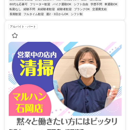
60代も応募可
フリーター歓迎
バイク通勤OK
シフト自由
学歴不問
車通勤OK
転勤なし
経験不問
未経験者歓迎
経験者歓迎
ブランクOK
交通費支給
長期歓迎
フルタイム歓迎
週2・3日からOK
シフト制
アルバイト・パート