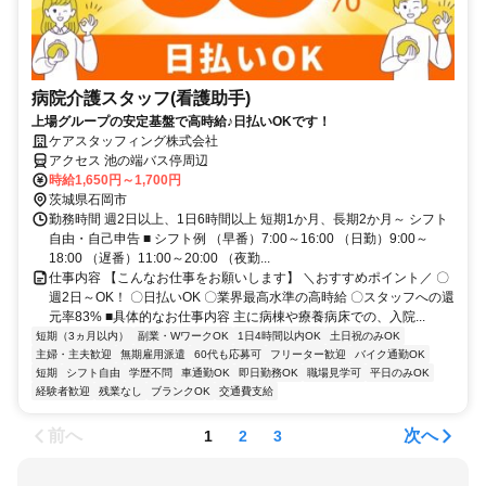
病院介護スタッフ(看護助手)
上場グループの安定基盤で高時給♪日払いOKです！
ケアスタッフィング株式会社
アクセス 池の端バス停周辺
時給1,650円～1,700円
茨城県石岡市
勤務時間 週2日以上、1日6時間以上 短期1か月、長期2か月～ シフト
自由・自己申告 ■ シフト例 （早番）7:00～16:00 （日勤）9:00～
18:00 （遅番）11:00～20:00 （夜勤...
仕事内容 【こんなお仕事をお願いします】 ＼おすすめポイント／ 〇
週2日～OK！ 〇日払いOK 〇業界最高水準の高時給 〇スタッフへの還
元率83% ■具体的なお仕事内容 主に病棟や療養病床での、入院...
短期（3ヵ月以内）
副業・WワークOK
1日4時間以内OK
土日祝のみOK
主婦・主夫歓迎
無期雇用派遣
60代も応募可
フリーター歓迎
バイク通勤OK
短期
シフト自由
学歴不問
車通勤OK
即日勤務OK
職場見学可
平日のみOK
経験者歓迎
残業なし
ブランクOK
交通費支給
前へ
次へ
1
2
3