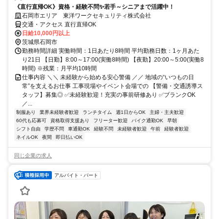
《直行直帰OK》資格・経験不問✨若手～シニアまで活躍中！
石岡市エリア 東洋ワークセキュリティ株式会社
交通・アクセス 直行直帰OK
日給10,000円以上
茨城県石岡市
勤務時間詳細 実働時間：1日あたり8時間 平均勤務日数：1ヶ月あた
り21日 【日勤】8:00～17:00(実働8時間) 【夜勤】20:00～5:00(実働8
時間) ※残業：月平均10時間
仕事内容 ＼＼ 未経験から始める安心警備 ／／ 地域の“いつもの日
常”を支えるお仕事 工事現場やイベント会場での 【警備・交通誘導ス
タッフ】募集◎ ✅未経験歓迎！充実の事前研修あり ✅ブランクOK
／...
制服あり
業界未経験者歓迎
ランチタイム
週1日からOK
主婦・主夫歓迎
60代も応募可
資格取得支援あり
フリーター歓迎
バイク通勤OK
早朝
シフト自由
学歴不問
車通勤OK
経験不問
未経験者歓迎
午前
経験者歓迎
ネイルOK
夜間
即日払いOK
同じ企業の求人
アルバイト・パート