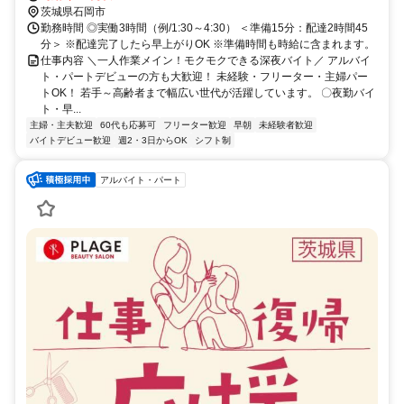
茨城県石岡市
勤務時間 ◎実働3時間（例/1:30～4:30） ＜準備15分：配達2時間45
分＞ ※配達完了したら早上がりOK ※準備時間も時給に含まれます。
仕事内容 ＼一人作業メイン！モクモクできる深夜バイト／ アルバイ
ト・パートデビューの方も大歓迎！ 未経験・フリーター・主婦パー
トOK！ 若手～高齢者まで幅広い世代が活躍しています。 〇夜勤バイ
ト・早...
主婦・主夫歓迎
60代も応募可
フリーター歓迎
早朝
未経験者歓迎
バイトデビュー歓迎
週2・3日からOK
シフト制
アルバイト・パート