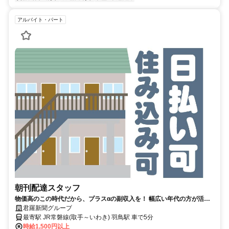
アルバイト・パート
朝刊配達スタッフ
物価高のこの時代だから、プラスαの副収入を！ 幅広い年代の方が活躍
中 丁寧指導で未経験でも安心です！
君羅新聞グループ
最寄駅 JR常磐線(取手～いわき) 羽鳥駅 車で5分
時給1,500円以上