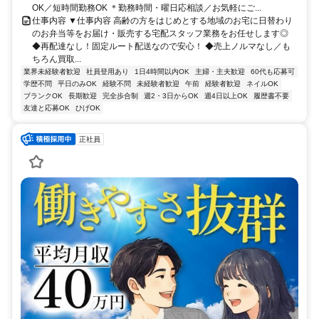
OK／短時間勤務OK ＊勤務時間・曜日応相談／お気軽にご...
仕事内容 ▼仕事内容 高齢の方をはじめとする地域のお宅に日替わり
のお弁当等をお届け・販売する宅配スタッフ業務をお任せします◎
◆再配達なし！固定ルート配送なので安心！ ◆売上ノルマなし／も
ちろん買取...
業界未経験者歓迎
社員登用あり
1日4時間以内OK
主婦・主夫歓迎
60代も応募可
学歴不問
平日のみOK
経験不問
未経験者歓迎
午前
経験者歓迎
ネイルOK
ブランクOK
長期歓迎
完全歩合制
週2・3日からOK
週4日以上OK
履歴書不要
友達と応募OK
ひげOK
正社員