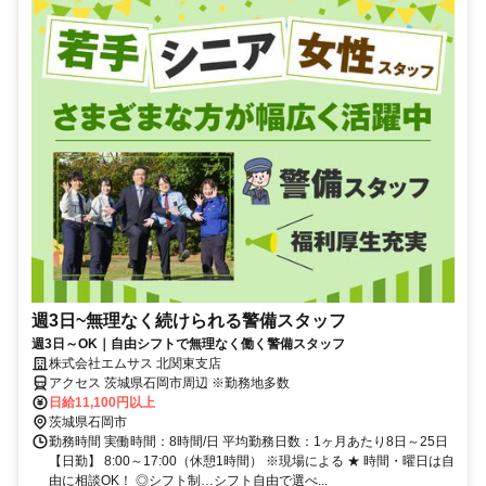
週3日~無理なく続けられる警備スタッフ
週3日～OK｜自由シフトで無理なく働く警備スタッフ
株式会社エムサス 北関東支店
アクセス 茨城県石岡市周辺 ※勤務地多数
日給11,100円以上
茨城県石岡市
勤務時間 実働時間：8時間/日 平均勤務日数：1ヶ月あたり8日～25日
【日勤】 8:00～17:00（休憩1時間） ※現場による ★ 時間・曜日は自
由に相談OK！ ◎シフト制…シフト自由で選べ...