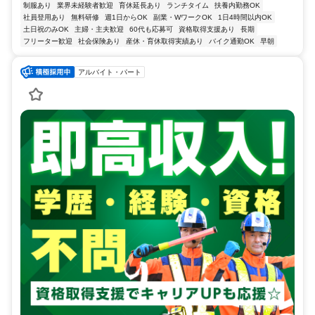
制服あり
業界未経験者歓迎
育休延長あり
ランチタイム
扶養内勤務OK
社員登用あり
無料研修
週1日からOK
副業・WワークOK
1日4時間以内OK
土日祝のみOK
主婦・主夫歓迎
60代も応募可
資格取得支援あり
長期
フリーター歓迎
社会保険あり
産休・育休取得実績あり
バイク通勤OK
早朝
アルバイト・パート