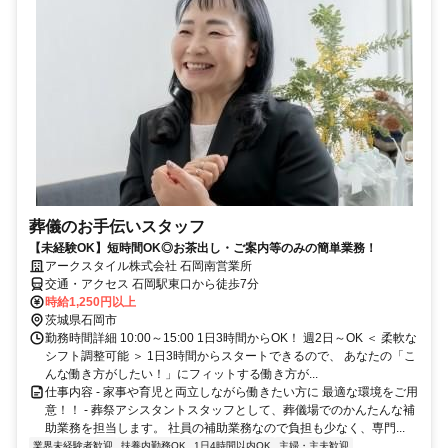
葬儀のお手伝いスタッフ
【未経験OK】短時間OK◎お茶出し・ご案内等のみの簡単業務！
アークスタイル株式会社 石岡南営業所
交通・アクセス 石岡駅東口から徒歩7分
時給1,250円以上
茨城県石岡市
勤務時間詳細 10:00～15:00 1日3時間からOK！ 週2日～OK ＜ 柔軟な
シフト調整可能 ＞ 1日3時間からスタートできるので、 あなたの「こ
んな働き方がしたい！」にフィットする働き方が...
仕事内容 - 家事や育児と両立しながら働きたい方に 最適な環境をご用
意！！ - 葬祭アシスタントスタッフとして、葬儀場でのかんたんな補
助業務を担当します。 社員の補助業務なので負担も少なく、専門...
業界未経験者歓迎
扶養内勤務OK
1日4時間以内OK
主婦・主夫歓迎