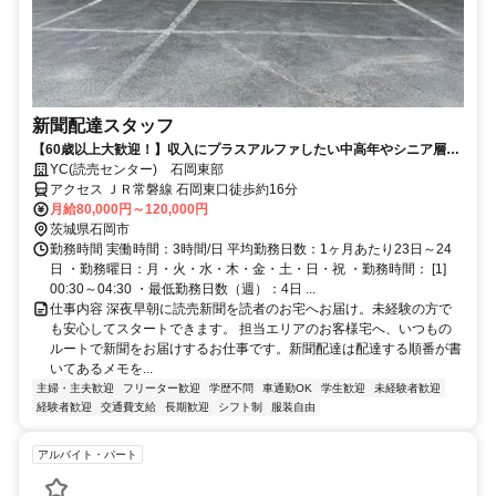
新聞配達スタッフ
【60歳以上大歓迎！】収入にプラスアルファしたい中高年やシニア層、
主婦パートさんも活躍中！Wワーク・配達未経験でも大歓迎♪
YC(読売センター) 石岡東部
アクセス ＪＲ常磐線 石岡東口徒歩約16分
月給80,000円～120,000円
茨城県石岡市
勤務時間 実働時間：3時間/日 平均勤務日数：1ヶ月あたり23日～24
日 ・勤務曜日：月・火・水・木・金・土・日・祝 ・勤務時間： [1]
00:30～04:30 ・最低勤務日数（週）：4日 ...
仕事内容 深夜早朝に読売新聞を読者のお宅へお届け。未経験の方で
も安心してスタートできます。 担当エリアのお客様宅へ、いつもの
ルートで新聞をお届けするお仕事です。新聞配達は配達する順番が書
いてあるメモを...
主婦・主夫歓迎
フリーター歓迎
学歴不問
車通勤OK
学生歓迎
未経験者歓迎
経験者歓迎
交通費支給
長期歓迎
シフト制
服装自由
アルバイト・パート