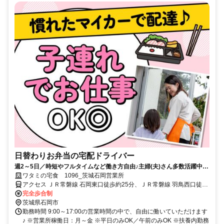
日替わりお弁当の宅配ドライバー
週2～5日／時短やフルタイムなど働き方自由♪主婦(夫)さん多数活躍中！
サポート体制バッチリなのでお子さんの行事でのお休みなども取りやす
ワタミの宅食 1096_茨城石岡営業所
い◎
アクセス ＪＲ常磐線 石岡東口徒歩約25分、ＪＲ常磐線 羽鳥西口徒歩
約61分、ＪＲ常磐線 高浜（茨城県）徒歩約69分
完全歩合制
茨城県石岡市
勤務時間 9:00～17:00の営業時間の中で、自由に働いていただけます
♪ ※営業所稼働日：月～金 ※平日のみOK／午前のみOK ※扶養内勤務