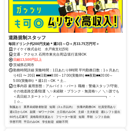
道路規制スタッフ
毎回ドリンク代200円支給＊週3日～◎＜月33.75万円可＞
テイケイ株式会社 水戸南支社[59]
交通・アクセス 石岡市東光台周辺/直行直帰OK
日給13,500円以上
茨城県石岡市
勤務時間詳細 実働時間：1日あたり8時間 平均勤務日数：1ヶ月あた
り4日 〜 20日 ■■日勤■■8:00～17:00(実働8h) ■■夜勤■■20:00～
5:00(実働8h) ＊週1日～OK ＊土...
仕事内容 雇用形態：アルバイト・パート 職種：警備スタッフ/守衛、
その他道路交通/陸運 ＼✨未経験・ブランク・無資格✨／ ＼✨誰でも
＜高日給スタート＞✨／ ・┏━━━━━━━━━━━━━┓・ ・
┃☆...
制服あり
業界未経験者歓迎
短期（3ヵ月以内）
扶養内勤務OK
社員登用あり
週1日からOK
副業・WワークOK
土日祝のみOK
主婦・主夫歓迎
週1シフト提出
60代も応募可
資格取得支援あり
フリーター歓迎
短期
早朝
シフト自由
学歴不問
平日のみOK
学生歓迎
経験不問