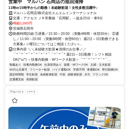
営業中 マルハン 石岡店の巡回清掃
11時or15時半からの勤務！未経験歓迎！女性多数活躍中♪
マルハン石岡店/株式会社エムエムインターナショナル
交通・アクセス ＪＲ常磐線「石岡駅」～徒歩25分・車9分
時給1,080円
茨城県石岡市
勤務時間詳細 ①遅番／15:30～20:00 （実働4時間・休憩30分） ②通
し／11:00～20:00 （実働8時間・休憩60分） 週2日～3日勤務できる
方募集♪ ☆曜日についてはご相談ください♪...
仕事内容 ＼＼未経験大歓迎★清掃のお仕事／／
⌒*⌒*⌒*⌒*⌒*⌒*⌒*⌒⌒*⌒*⌒* 週2日～3日勤務！シフト相談
OK(*'ω'*) ＜扶養内勤務・Wワーク大歓迎＞ ⌒*⌒*⌒*⌒*⌒*⌒...
制服あり
扶養内勤務OK
社員登用あり
副業・WワークOK
主婦・主夫歓迎
60代も応募可
フリーター歓迎
バイク通勤OK
学歴不問
車通勤OK
即日勤務OK
固定時間制
学生歓迎
未経験者歓迎
午前
経験者歓迎
夕方
ブランクOK
交通費支給
長期歓迎
アルバイト・パート