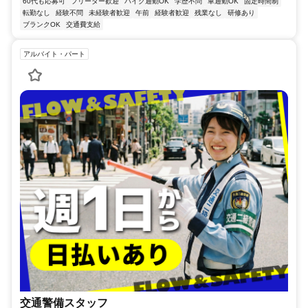
60代も応募可
フリーター歓迎
バイク通勤OK
学歴不問
車通勤OK
固定時間制
転勤なし
経験不問
未経験者歓迎
午前
経験者歓迎
残業なし
研修あり
ブランクOK
交通費支給
アルバイト・パート
交通警備スタッフ