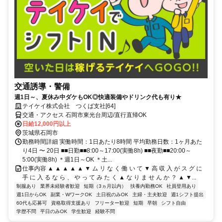
交通誘導・警備
週1日～、夏休み中ダケもOK◎快適装備やドリンク代も有り★
テイケイ株式会社 つくば支社[64]
交通・アクセス 石岡市東光台周辺/直行直帰OK
日給12,000円以上
茨城県石岡市
勤務時間詳細 実働時間：1日あたり8時間 平均勤務日数：1ヶ月あた
り4日 〜 20日 ■■日勤■■8:00～17:00(実働8h) ■■夜勤■■20:00～
5:00(実働8h) ＊週1日～OK ＊土...
仕事内容 ▲ ▲ ▲ ▲ ▲ ▼ ム リ な く 働 い て ▼ 高 収 入 が ス グ に
手 に 入 る な ら 、 や っ て み た く ▲ な り ま せ ん か ？ ▲ ▼...
制服あり
業界未経験者歓迎
短期（3ヵ月以内）
扶養内勤務OK
社員登用あり
週1日からOK
副業・WワークOK
土日祝のみOK
主婦・主夫歓迎
週1シフト提出
60代も応募可
資格取得支援あり
フリーター歓迎
短期
早朝
シフト自由
学歴不問
平日のみOK
学生歓迎
経験不問