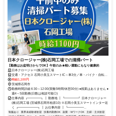
日本クロージャー(株)石岡工場での清掃パート
【勤務はお盆明けからでOK】午前のみ★軽い運動にもなり健康的
日本クロージャー(株)石岡工場
交通・アクセス 石岡小美玉スマートIC～車3分／車・バイク・自転車
通勤可能
時給1,100円
茨城県石岡市
勤務時間詳細 6:30～12:00(実働5時間/休憩30分) ●残業はありません ●
週4～5回勤務(日数は相談可能◎)
仕事内容 ┏━━━━┓ ┃ 勤務地 ┃ ┗━━━━┛ 日本クロージャー
(株)石岡工場 (茨城県石岡市柏原10) ※石岡小美玉スマートインター近
く ┏━━━━━━┓ ┃ お仕事内容 ┃ ┗━━━━━...
制服あり
業界未経験者歓迎
扶養内勤務OK
副業・WワークOK
主婦・主夫歓迎