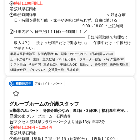
時給1,100円以上
茨城県石岡市
勤務時間詳細 ―――――――――――――――――― ＜ 好きな曜
日・時間を選択可能 ＞ 家事や趣味に縛られず、自由に働ける！
―――――――――――――――――― 9:00～18:00 ＊上記時間...
仕事内容 ＼ 日中だけ！1日3～4時間！！ ／
――――――――――――――――――― 【 短時間勤務で無理なく
収入UP 】 「決まった曜日だけで働きたい」 「午前中だけ・午後だけ
で働きたい」...
業界未経験者歓迎
扶養内勤務OK
副業・WワークOK
1日4時間以内OK
土日祝のみOK
主婦・主夫歓迎
60代も応募可
フリーター歓迎
バイク通勤OK
シフト自由
学歴不問
車通勤OK
平日のみOK
転勤なし
経験不問
未経験者歓迎
経験者歓迎
ブランクOK
交通費支給
長期歓迎
アルバイト・パート
グループホームの介護スタッフ
日勤帯のみパート｜身体介助少なめ｜週2日・3日OK｜福利厚生充実◎
｜認知症ケア
愛の家 グループホーム 石岡青柳
アクセス 茨城県フラワーパークより徒歩13分 ※車2分
時給1,134円～1,254円
茨城県石岡市
勤務時間 【早番】7:15～16:15（休憩60分） 【遅番】10:00～