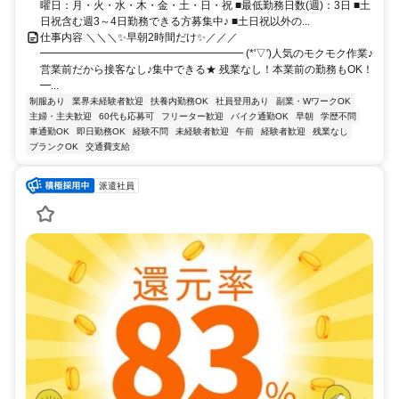
曜日：月・火・水・木・金・土・日・祝 ■最低勤務日数(週)：3日 ■土
日祝含む週3～4日勤務できる方募集中♪ ■土日祝以外の...
仕事内容 ＼＼＼✨早朝2時間だけ✨／／／
━━━━━━━━━━━━━━━━━━━ (*'▽')人気のモクモク作業♪
営業前だから接客なし♪集中できる★ 残業なし！本業前の勤務もOK！
━...
制服あり
業界未経験者歓迎
扶養内勤務OK
社員登用あり
副業・WワークOK
主婦・主夫歓迎
60代も応募可
フリーター歓迎
バイク通勤OK
早朝
学歴不問
車通勤OK
即日勤務OK
経験不問
未経験者歓迎
午前
経験者歓迎
残業なし
ブランクOK
交通費支給
派遣社員