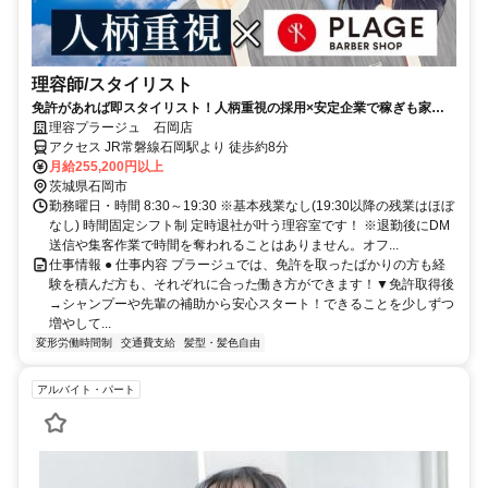
理容師/スタイリスト
免許があれば即スタイリスト！人柄重視の採用×安定企業で稼ぎも家庭
も諦めない★
理容プラージュ 石岡店
アクセス JR常磐線石岡駅より 徒歩約8分
月給255,200円以上
茨城県石岡市
勤務曜日・時間 8:30～19:30 ※基本残業なし(19:30以降の残業はほぼ
なし) 時間固定シフト制 定時退社が叶う理容室です！ ※退勤後にDM
送信や集客作業で時間を奪われることはありません。オフ...
仕事情報 ● 仕事内容 プラージュでは、免許を取ったばかりの方も経
験を積んだ方も、それぞれに合った働き方ができます！▼免許取得後
→シャンプーや先輩の補助から安心スタート！できることを少しずつ
増やして...
変形労働時間制
交通費支給
髪型・髪色自由
アルバイト・パート