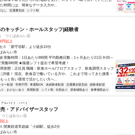
た時間には、簡単なデータ入力や...
業なし
交通費支給
シフト制
のキッチン・ホールスタッフ|経験者
う つくばみらい店
70円以上
セス 「新守谷駅」より徒歩10分
ばみらい市
 実働時間：1日あたり8時間 平均勤務日数：1ヶ月あたり21日 9:00～
間で実働8時間 ★隔週シフト提出で希望考慮！
雇用形態：正社員 職種：飲食ホール/フロアスタッフ、飲食調理スタッフ
に評価！ 現在、飲食店で働いている方や、 これまで培ってきた接客・
もっと良い環境で活かしたい方へ...
ーター歓迎
学歴不問
車通勤OK
未経験者歓迎
交通費全額支給
経験者歓迎
あり
まかないあり
長期歓迎
シフト制
社割あり
昼食補助あり
食事補助あり
アルバイト・パート
販売・アドバイザースタッフ
 つくばみらい店
0円以上
ス 関東鉄道常総線「小絹駅」徒歩2分
ばみらい市