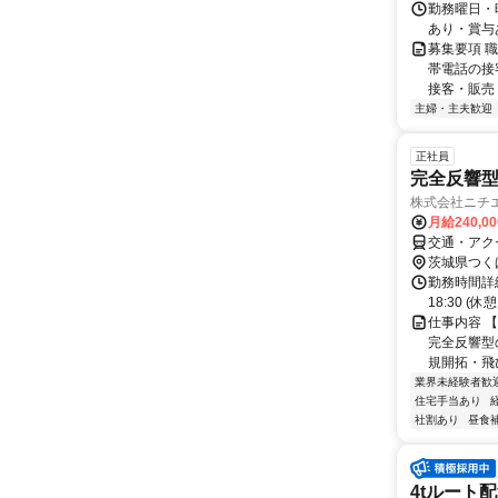
勤務曜日・時
あり・賞与
募集要項 
帯電話の接
接客・販売 
主婦・主夫歓迎
正社員
完全反響型
株式会社ニチ
月給240,0
交通・アク
茨城県つく
勤務時間詳細
18:30 (休
仕事内容 
完全反響型
規開拓・飛び
業界未経験者歓
住宅手当あり
社割あり
昼食
4tルート