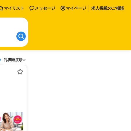
マイリスト
メッセージ
マイページ
求人掲載のご相談
存
関連度順