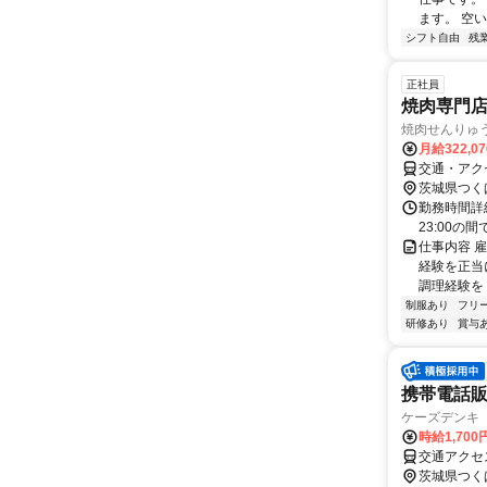
ます。 空い
シフト自由
残
正社員
焼肉専門店
焼肉せんりゅ
月給322,0
交通・アク
茨城県つく
勤務時間詳細
23:00の
仕事内容 
経験を正当
調理経験を 
制服あり
フリ
研修あり
賞与
携帯電話
ケーズデンキ
時給1,70
交通アクセ
茨城県つく