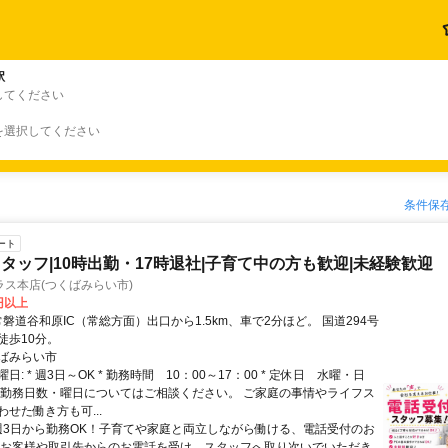
駅
してください
を選択してください
条件保
ート
タッフ|10時出勤・17時退社|子育て中の方も歓迎|未経験歓迎
ス本店(つくばみらい市)
0円以上
徒歩10分。
ばみらい市
日: * 週3日～OK * 勤務時間 10：00～17：00 * 定休日 水曜・日
※勤務日数・曜日についてはご相談ください。 ご家庭の事情やライフス
せた働き方も可...
 週3日から勤務OK！子育てや家庭と両立しながら働ける、電話受付のお
 お客様や取引先からのお電話を受け、スタッフへ取り次いでいただき