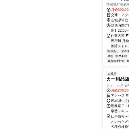
茨城乳配株式
月給300,0
交通・アク
茨城県常総
勤務時間詳
勤】22:0
仕事内容 
近距離 月
渋滞ストレス
制服あり
業界
早朝
学歴不問
有資格者歓迎
正社員
カー用品
ジェームス 
月給200,0
アクセス 常
茨城県つく
勤務曜日・時
早番 9:40
仕事情報 
といったメ
各種点検作