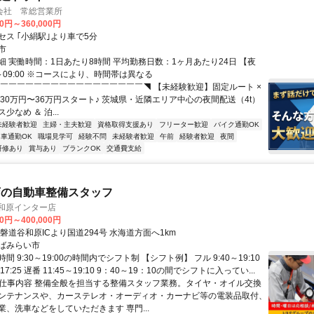
会社 常総営業所
00円～360,000円
セス ｢小絹駅｣より車で5分
市
細 実働時間：1日あたり8時間 平均勤務日数：1ヶ月あたり24日 【夜
0～09:00 ※コースにより、時間帯は異なる
◤￣￣￣￣￣￣￣￣￣￣￣￣￣￣￣￣￣◥ 【未経験歓迎】固定ルート ×
給30万円〜36万円スタート♪ 茨城県・近隣エリア中心の夜間配送（4t）
少なめ ＆ 泊...
未経験者歓迎
主婦・主夫歓迎
資格取得支援あり
フリーター歓迎
バイク通勤OK
車通勤OK
職場見学可
経験不問
未経験者歓迎
午前
経験者歓迎
夜間
研修あり
賞与あり
ブランクOK
交通費支給
店の自動車整備スタッフ
谷和原インター店
00円～400,000円
磐道谷和原ICより国道294号 水海道方面へ1km
ばみらい市
間 9:30～19:00の時間内でシフト制 【シフト例】 フル 9:40～19:10
～17:25 遅番 11:45～19:10 9：40～19：10の間でシフトに入ってい...
● 仕事内容 整備全般を担当する整備スタッフ業務。タイヤ・オイル交換
ンテナンスや、カーステレオ・オーディオ・カーナビ等の電装品取付、
業、洗車などをしていただきます 専門...