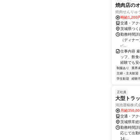
焼肉店の
焼肉せんりゅ
時給1,200
交通・アク
茨城県つく
勤務時間詳細
（ディナー）1
✅...
仕事内容 
ッフ、飲食
経験でも安心
制服あり
業界
主婦・主夫歓迎
学生歓迎
経験
正社員
大型トラッ
鴻池運輸株式会
月給350,0
交通・アク
茨城県常総
勤務時間詳細
応じて出勤時間
14:...