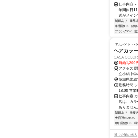
仕事内容 ＜
年間休日1
送がメインで
制服あり
業界
車通勤OK
経験
ブランクOK
交
アルバイト・パ
ヘアカラー
CASA COL
時給1,200
アクセス 
立小絹中学
茨城県常総
勤務時間 シ
18:00 営業
仕事内容 
店は、カラ
ありません
制服あり
扶養
土日祝のみOK
即日勤務OK
職
同じ企業の求人