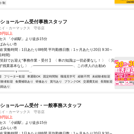
ト制
のショールーム受付事務スタッフ
エイ・カーマックス 守谷店
00円以上
セス 「小絹駅」より徒歩15分
ばみらい市
 実働時間：1日あたり8時間 平均勤務日数：1ヶ月あたり20日 9:30～
憩1時間)
笑顔でお迎え*事務作業・受付 】 〈 車の知識は一切必要なし！ 〉 〈 完
制*残業基本なし 〉 ╭━━━━━━━━━━━╮ この求人のお勧め
╰━━━━━ｖ━━━...
迎
フリーター歓迎
車通勤OK
固定時間制
職場見学可
経験不問
未経験者歓迎
経験者歓迎
食費補助あり
研修あり
賞与あり
ブランクOK
交通費支給
長期歓迎
補助あり
のショールーム受付・一般事務スタッフ
エイ・カーマックス 守谷店
00円以上
セス 「小絹駅」より徒歩15分
ばみらい市
 実働時間：1日あたり8時間 平均勤務日数：1ヶ月あたり20日 9:30～