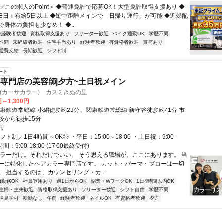
✅この求人のPoint＞ ◆普通免許で応募OK！大型免許取得支援あり ◆
18日＋有給5日以上 ◆短中距離メインで「日帰り運行」が可能 ◆近郊配
身体の負担も少なめ！ ◆...
未経験者歓迎
資格取得支援あり
フリーター歓迎
バイク通勤OK
学歴不問
不問
未経験者歓迎
住宅手当あり
経験者歓迎
有資格者歓迎
賞与あり
通費支給
長期歓迎
シフト制
ート
専門店の美容師|夕方~土日祝メイン
OR(カーサカラー) カスミきぬの里
円～1,300円
関東鉄道常総線 小絹徒歩約23分、関東鉄道常総線 新守谷徒歩約41分 市
校から徒歩15分
市
フト制／1日4時間～OK◎ ・平日：15:00～18:00 ・土日祝：9:00-
時間：9:00-18:00 (17:00最終受付)
カラーだけ。それだけでいい。 そう思える職場が、ここにあります。 当
ーに特化したヘアカラー専門店です。 カット・パーマ・ブローは一切
。 担当するのは、カウンセリング・カ...
内勤務OK
社員登用あり
週1日からOK
副業・WワークOK
1日4時間以内OK
主婦・主夫歓迎
資格取得支援あり
フリーター歓迎
シフト自由
学歴不問
場見学可
転勤なし
午前
経験者歓迎
ネイルOK
有資格者歓迎
夕方