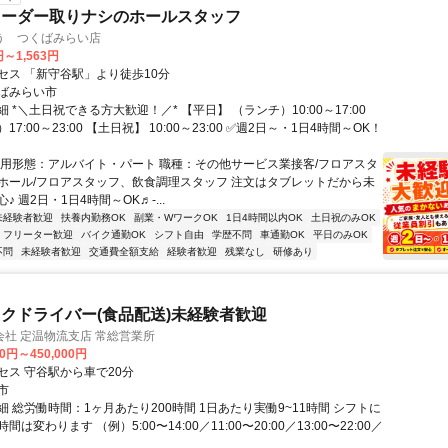
オーダー取りナシのホールスタッフ
う つくばみらい店
円～1,563円
セス 「新守谷駅」より徒歩10分
ばみらい市
 *＼土日祝できる方大歓迎！／* 【平日】 （ランチ）10:00～17:00
7:00～23:00 【土日祝】 10:00～23:00 ✅週2日～・1日4時間～OK！
雇用形態：アルバイト・パート 職種：その他サービス業接客/フロアスタ
ホール/フロアスタッフ、飲食調理スタッフ 注文はタブレットだから未
♪ 週2日・1日4時間～OK♬-...
未経験者歓迎
扶養内勤務OK
副業・WワークOK
1日4時間以内OK
土日祝のみOK
フリーター歓迎
バイク通勤OK
シフト自由
学歴不問
車通勤OK
平日のみOK
不問
未経験者歓迎
交通費全額支給
経験者歓迎
残業なし
研修あり
クドライバー(食品配送)未経験者歓迎
社 定温物流支店 常総営業所
00円～450,000円
セス 守谷駅から車で20分
市
 総労働時間：1ヶ月あたり200時間 1日あたり実働9~11時間 シフトに
は変わります （例）5:00〜14:00／11:00〜20:00／13:00〜22:00／