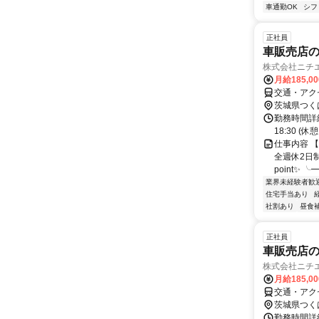
車通勤OK
シフ
正社員
車販売店
株式会社ニチ
月給185,0
交通・アク
茨城県つく
勤務時間詳細
18:30 (休
仕事内容 【
全週休2日
point✨ 
業界未経験者歓
住宅手当あり
社割あり
昼食
正社員
車販売店
株式会社ニチ
月給185,0
交通・アク
茨城県つく
勤務時間詳細