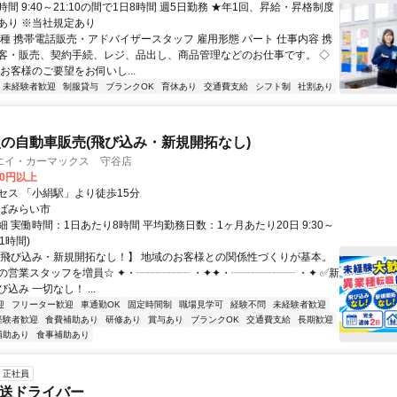
間 9:40～21:10の間で1日8時間 週5日勤務 ★年1回、昇給・昇格制度
あり ※当社規定あり
職種 携帯電話販売・アドバイザースタッフ 雇用形態 パート 仕事内容 携
客・販売、契約手続、レジ、品出し、商品管理などのお仕事です。 ◇
お客様のご要望をお伺いし...
未経験者歓迎
制服貸与
ブランクOK
育休あり
交通費支給
シフト制
社割あり
の自動車販売(飛び込み・新規開拓なし)
エイ・カーマックス 守谷店
00円以上
セス 「小絹駅」より徒歩15分
ばみらい市
 実働時間：1日あたり8時間 平均勤務日数：1ヶ月あたり20日 9:30～
憩1時間)
【飛び込み・新規開拓なし！】 地域のお客様との関係性づくりが基本。
の営業スタッフを増員☆ ✦・┈┈┈┈┈ ・✦✦・┈┈┈┈┈┈ ・✦ ✅新
込み 一切なし！ ...
迎
フリーター歓迎
車通勤OK
固定時間制
職場見学可
経験不問
未経験者歓迎
経験者歓迎
食費補助あり
研修あり
賞与あり
ブランクOK
交通費支給
長期歓迎
補助あり
食事補助あり
正社員
配送ドライバー