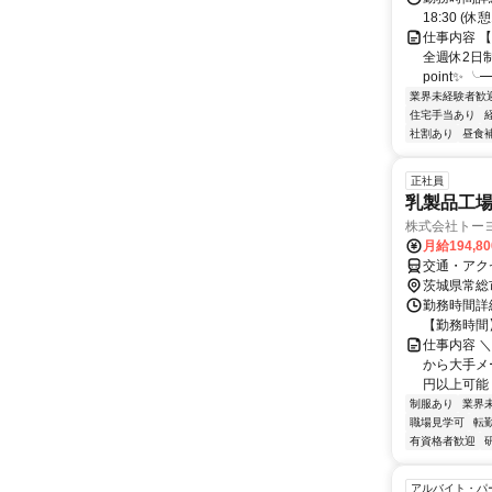
18:30 (休
仕事内容 【
全週休2日
point✨ 
業界未経験者歓
住宅手当あり
社割あり
昼食
正社員
乳製品工
株式会社トー
月給194,8
交通・アク
茨城県常総
勤務時間詳細
【勤務時間】 0
仕事内容 
から大手メ
円以上可能 
制服あり
業界
職場見学可
転
有資格者歓迎
アルバイト・パ