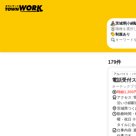
茨城県
小絹
職種を選択
制服あり
キーワード
179件
アルバイト・パ
電話受付ス
オーテックプラ
時給1,30
アクセス: 常磐道谷和原IC（常総方面）出口から1.5km、車で2分ほど。 国道294号
沿い小絹駅
茨城県つく
勤務時間・曜
曜・祝日 
タイルに合わ
仕事内容:
仕事です。