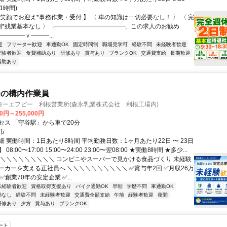
憩1時間)
笑顔でお迎え*事務作業・受付 】 〈 車の知識は一切必要なし！ 〉 〈 完
制*残業基本なし 〉 ╭━━━━━━━━━━━╮ この求人のお勧め
╰━━━━━ｖ━━━...
迎
フリーター歓迎
車通勤OK
固定時間制
職場見学可
経験不問
未経験者歓迎
経験者歓迎
食費補助あり
研修あり
賞与あり
ブランクOK
交通費支給
長期歓迎
補助あり
場の構内作業員
ヨーエフピー 利根営業所(森永乳業株式会社 利根工場内)
00円～255,000円
セス 「守谷駅」から車で20分
市
 実働時間：1日あたり8時間 平均勤務日数：1ヶ月あたり22日 〜 23日
8:00〜17:00 15:00〜24:00 23:00〜翌08:00 ★実働8時間 ★多少...
＼＼＼＼＼＼＼＼＼＼ コンビニやスーパーで見かける食品づくり 未経験
ーカーを支える正社員へ ＼＼＼＼＼＼＼＼＼＼ ✅賞与年2回 ✅月収26万
✅創業70年の安定企業 ✅...
未経験者歓迎
資格取得支援あり
バイク通勤OK
早朝
学歴不問
車通勤OK
勤なし
経験不問
未経験者歓迎
交通費全額支給
午前
経験者歓迎
夜間
研修あり
夕方
賞与あり
ブランクOK
ート