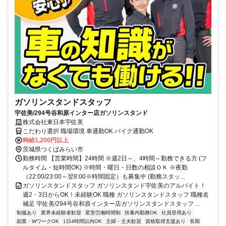
ガソリンスタンドスタッフ
宇佐美/294号谷和原インター店ガソリンスタンド
株式会社東日本宇佐美
こだわり選択 職場環境 車通勤OK バイク通勤OK
時給1,200円以上
茨城県つくばみらい市
勤務時間 【営業時間】24時間 ※週2日～、4時間～勤務できる方 (フ
ルタイム・短時間OK) ※時間・曜日・日数の相談ＯＫ ※夜勤
（22:00/23:00～翌8:00※時間固定）も募集中 (勤務スタッ...
ガソリンスタンドスタッフ ガソリンスタンド宇佐美のアルバイト！
週2・3日からOK！未経験OK 職種 ガソリンスタンドスタッフ 職種名
補足 宇佐美/294号谷和原インター店ガソリンスタンドスタッフ ...
制服あり
業界未経験者歓迎
変形労働時間制
扶養内勤務OK
社員登用あり
副業・WワークOK
1日4時間以内OK
主婦・主夫歓迎
資格取得支援あり
長期