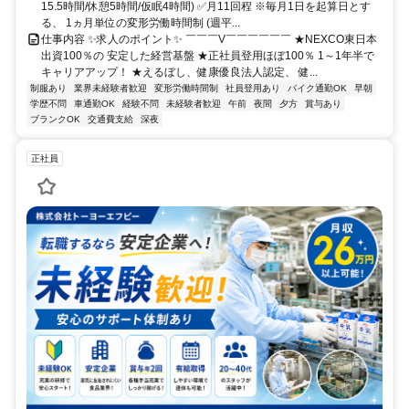
15.5時間/休憩5時間/仮眠4時間) ✅月11回程 ※毎月1日を起算日とす
る、 1ヵ月単位の変形労働時間制 (週平...
仕事内容 ✨求人のポイント✨ ￣￣￣V￣￣￣￣￣￣ ★NEXCO東日本
出資100％の 安定した経営基盤 ★正社員登用ほぼ100％ 1～1年半で
キャリアアップ！ ★えるぼし、健康優良法人認定、 健...
制服あり
業界未経験者歓迎
変形労働時間制
社員登用あり
バイク通勤OK
早朝
学歴不問
車通勤OK
経験不問
未経験者歓迎
午前
夜間
夕方
賞与あり
ブランクOK
交通費支給
深夜
正社員