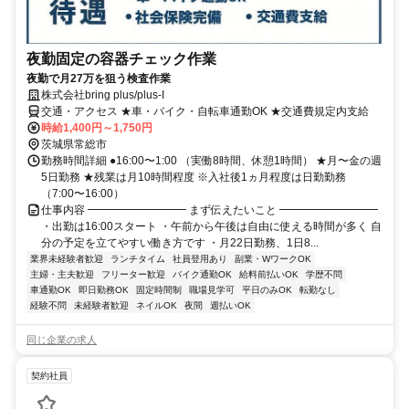
夜勤固定の容器チェック作業
夜勤で月27万を狙う検査作業
株式会社bring plus/plus-I
交通・アクセス ★車・バイク・自転車通勤OK ★交通費規定内支給
時給1,400円～1,750円
茨城県常総市
勤務時間詳細 ●16:00〜1:00 （実働8時間、休憩1時間） ★月〜金の週
5日勤務 ★残業は月10時間程度 ※入社後1ヵ月程度は日勤勤務
（7:00〜16:00）
仕事内容 ━━━━━━━━━ まず伝えたいこと ━━━━━━━━━
・出勤は16:00スタート ・午前から午後は自由に使える時間が多く 自
分の予定を立てやすい働き方です ・月22日勤務、1日8...
業界未経験者歓迎
ランチタイム
社員登用あり
副業・WワークOK
主婦・主夫歓迎
フリーター歓迎
バイク通勤OK
給料前払いOK
学歴不問
車通勤OK
即日勤務OK
固定時間制
職場見学可
平日のみOK
転勤なし
経験不問
未経験者歓迎
ネイルOK
夜間
週払いOK
同じ企業の求人
契約社員