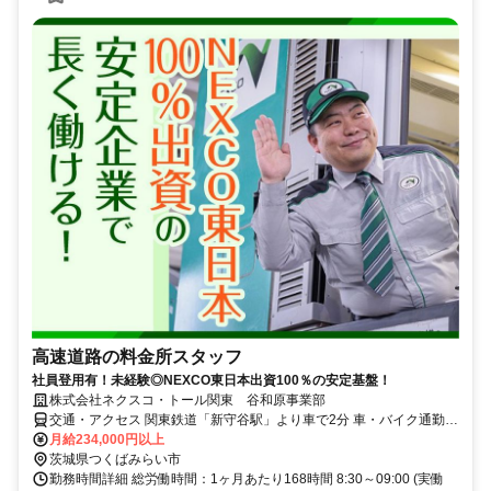
高速道路の料金所スタッフ
社員登用有！未経験◎NEXCO東日本出資100％の安定基盤！
株式会社ネクスコ・トール関東 谷和原事業部
交通・アクセス 関東鉄道「新守谷駅」より車で2分 車・バイク通勤
OK
月給234,000円以上
茨城県つくばみらい市
勤務時間詳細 総労働時間：1ヶ月あたり168時間 8:30～09:00 (実働