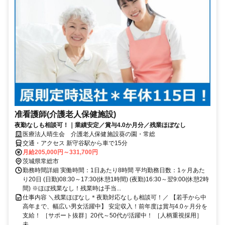
准看護師(介護老人保健施設)
夜勤なしも相談可！｜業績安定／賞与4.0か月分／残業ほぼなし
医療法人晴生会 介護老人保健施設葵の園・常総
交通・アクセス 新守谷駅から車で15分
月給205,000円～331,700円
茨城県常総市
勤務時間詳細 実働時間：1日あたり8時間 平均勤務日数：1ヶ月あた
り20日 (日勤)08:30～17:30(休憩1時間) (夜勤)16:30～翌9:00(休憩2時
間) ※ほぼ残業なし！残業時は手当...
仕事内容 ＼残業ほぼなし＊夜勤対応なしも相談可！／ 【若手から中
高年まで、幅広い男女活躍中】 安定収入！前年度は賞与4.0ヶ月分を
支給！ ［サポート抜群］20代～50代が活躍中！ ［人柄重視採用］
未...