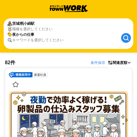
茨城県
小絹駅
職種を選択してください
夜からの仕事
キーワードを選択してください
82件
条件保存
関連度順
派遣社員