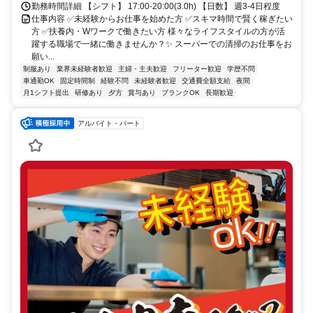
勤務時間詳細 【シフト】 17:00-20:00(3.0h) 【日数】 週3-4日程度
仕事内容 ✅未経験からお仕事を始めた方 ✅スキマ時間で賢く稼ぎたい
方 ✅扶養内・Wワークで働きたい方 様々なライフスタイルの方が活
躍する職場で一緒に働きませんか？✨ スーパーでの清掃のお仕事をお
願い...
制服あり
業界未経験者歓迎
主婦・主夫歓迎
フリーター歓迎
学歴不問
車通勤OK
固定時間制
経験不問
未経験者歓迎
交通費全額支給
夜間
月1シフト提出
研修あり
夕方
賞与あり
ブランクOK
長期歓迎
アルバイト・パート