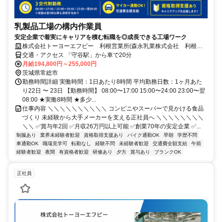
乳製品工場の構内作業員
安定企業で着実にキャリアを積む転職を◎成長できる工場ワーク
株式会社トーヨーエフピー 利根営業所(森永乳業株式会社 利根工
場内)
交通・アクセス 「守谷駅」から車で20分
月給194,800円～255,000円
茨城県常総市
勤務時間詳細 実働時間：1日あたり8時間 平均勤務日数：1ヶ月あた
り22日 〜 23日 【勤務時間】 08:00〜17:00 15:00〜24:00 23:00〜翌
08:00 ★実働8時間 ★多少...
仕事内容 ＼＼＼＼＼＼＼＼＼＼ コンビニやスーパーで見かける食品
づくり 未経験から大手メーカーを支える正社員へ ＼＼＼＼＼＼＼＼
＼＼ ✅賞与年2回 ✅月収26万円以上可能 ✅創業70年の安定企業 ✅...
制服あり
業界未経験者歓迎
資格取得支援あり
バイク通勤OK
早朝
学歴不問
車通勤OK
職場見学可
転勤なし
経験不問
未経験者歓迎
交通費全額支給
午前
経験者歓迎
夜間
有資格者歓迎
研修あり
夕方
賞与あり
ブランクOK
正社員