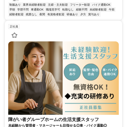
制服あり
業界未経験者歓迎
主婦・主夫歓迎
フリーター歓迎
バイク通勤OK
早朝
学歴不問
車通勤OK
職場見学可
転勤なし
経験不問
未経験者歓迎
午前
経験者歓迎
残業なし
夜間
有資格者歓迎
研修あり
夕方
賞与あり
正社員
障がい者グループホームの生活支援スタッフ
未経験から管理者・マネージャーも目指せる◎車・バイク通勤◎