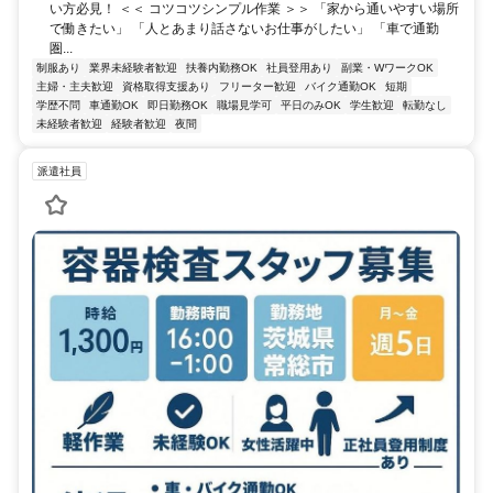
い方必見！ ＜＜ コツコツシンプル作業 ＞＞ 「家から通いやすい場所
で働きたい」 「人とあまり話さないお仕事がしたい」 「車で通勤
圏...
制服あり
業界未経験者歓迎
扶養内勤務OK
社員登用あり
副業・WワークOK
主婦・主夫歓迎
資格取得支援あり
フリーター歓迎
バイク通勤OK
短期
学歴不問
車通勤OK
即日勤務OK
職場見学可
平日のみOK
学生歓迎
転勤なし
未経験者歓迎
経験者歓迎
夜間
派遣社員