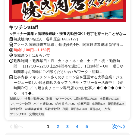
キッチンstaff
＜ディナー募集＞調理未経験・扶養内勤務OK！包丁を持ったことがない
方でも大丈夫◎優しく教えます！
熟成焼肉いちばん 谷和原店[TAG2127]
アクセス 関東鉄道常総線 小絹徒歩約4分、関東鉄道常総線 新守谷徒
歩約23分、関東鉄道常総線 守谷中央西口徒歩約46分 「小絹駅」徒歩
時給1,100円～1,150円
3分
茨城県つくばみらい市
勤務時間 ・勤務曜日：月・火・水・木・金・土・日・祝 ・勤務時
間： [1] 17:00～22:00 上記時間帯で週2日、1日3時間～OK！ 曜日や
時間帯はお気軽にご相談くださいね♪ Wワーク・短時...
仕事内容 ＜キッチン＞多くのチェーン店を運営する大手企業！ジュ
ージュー楽しい焼き肉店スタッフ ＼学生・フリーター活躍中！【短
時間OK】／ ＼焼き肉チェーン専門店でのお仕事／ ◆◇◆◇◆◇◆Ｐ
ＯＩＮＴ◆...
制服あり
扶養内勤務OK
副業・WワークOK
1日4時間以内OK
土日祝のみOK
フリーター歓迎
バイク通勤OK
給料前払いOK
学歴不問
車通勤OK
即日勤務OK
学生歓迎
未経験者歓迎
経験者歓迎
夜間
即日払いOK
研修あり
夕方
ブランクOK
交通費支給
前へ
次へ
1
2
3
4
5