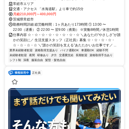
常総市エリア
交通・アクセス 「水海道駅」より車で約15分
月給210,000円～400,000円
茨城県常総市
勤務時間詳細 総労働時間：1ヶ月あたり173時間 ① 13:00 〜
22:00（遅番） ② 22:00 〜 翌9:00（夜勤） ※実働8時間／休憩1時間
仕事内容 ☆・☆・☆・☆・☆・☆・☆・☆ ＼あなたの“やさしさ”が誰
かの笑顔に／ 生活支援スタッフ（正社員）募集 ☆・☆・☆・☆・
☆・☆・☆・☆ ＼“誰かの笑顔を支える”あたたかいお仕事です／ ...
業界未経験者歓迎
資格取得支援あり
バイク通勤OK
車通勤OK
経験不問
未経験者歓迎
夜間
研修あり
夕方
交通費支給
長期歓迎
資格取得手当あり
シフト制
深夜
服装自由
髪型・髪色自由
正社員