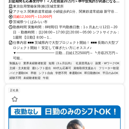
お盆期間も応募受付中！＜入社祝金20万円＞準中型免許が武器になる！
日給12,500円～｜週3日OK
東京信用警備保障(株)茨城営業所
アクセス 関東鉄道常総線 小絹徒歩約1分、関東鉄道常総線 新守谷徒
歩約23分、関東鉄道常総線 守谷中央西口徒歩約46分 小絹駅周辺｜直
日給12,500円～13,000円
行直帰OK｜車・バイク通勤可
茨城県つくばみらい市
勤務時間 実働時間：8時間/日 平均勤務日数：1ヶ月あたり12日～20
日 ・勤務時間： [1] 08:00～17:00 [2] 20:00～05:00 シフトサイクル：
1週間 【日勤】8:00～1...
仕事内容 ■■■ 茨城県内で大型プロジェクト開始！ ■■■ 長期の大型プ
ロジェクト開始！ 安定して稼ぎたい方にオススメ♪
▼━━━━━━━━━━━ 日勤…日給1万2500円～ ┗月収25万円～
可能...
制服あり
業界未経験者歓迎
短期（3ヵ月以内）
社員登用あり
副業・WワークOK
主婦・主夫歓迎
週1シフト提出
60代も応募可
資格取得支援あり
フリーター歓迎
バイク通勤OK
早朝
シフト自由
学歴不問
車通勤OK
即日勤務OK
平日のみOK
経験不問
未経験者歓迎
午前
正社員