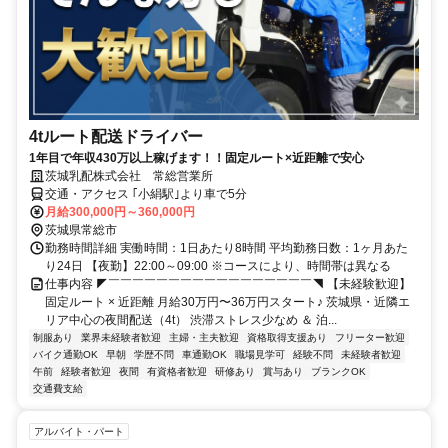
4tルート配送ドライバー
1年目で年収430万以上稼げます！！固定ルート×近距離で安心
茨城乳配株式会社 常総営業所
交通・アクセス ｢小絹駅｣より車で5分
月給300,000円～360,000円
茨城県常総市
勤務時間詳細 実働時間：1日あたり8時間 平均勤務日数：1ヶ月あた
り24日 【夜勤】22:00～09:00 ※コースにより、時間帯は異なる
仕事内容 ◤￣￣￣￣￣￣￣￣￣￣￣￣￣￣￣￣￣◥ 【未経験歓迎】
固定ルート × 近距離 月給30万円〜36万円スタート♪ 茨城県・近隣エ
リア中心の夜間配送（4t） 渋滞ストレス少なめ ＆ 泊...
制服あり
業界未経験者歓迎
主婦・主夫歓迎
資格取得支援あり
フリーター歓迎
バイク通勤OK
早朝
学歴不問
車通勤OK
職場見学可
経験不問
未経験者歓迎
午前
経験者歓迎
夜間
有資格者歓迎
研修あり
賞与あり
ブランクOK
交通費支給
アルバイト・パート