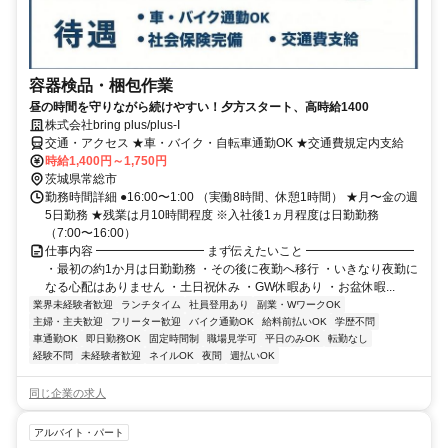
容器検品・梱包作業
昼の時間を守りながら続けやすい！夕方スタート、高時給1400
株式会社bring plus/plus-I
交通・アクセス ★車・バイク・自転車通勤OK ★交通費規定内支給
時給1,400円～1,750円
茨城県常総市
勤務時間詳細 ●16:00〜1:00 （実働8時間、休憩1時間） ★月〜金の週
5日勤務 ★残業は月10時間程度 ※入社後1ヵ月程度は日勤勤務
（7:00〜16:00）
仕事内容 ━━━━━━━━━ まず伝えたいこと ━━━━━━━━━
・最初の約1か月は日勤勤務 ・その後に夜勤へ移行 ・いきなり夜勤に
なる心配はありません ・土日祝休み ・GW休暇あり ・お盆休暇...
業界未経験者歓迎
ランチタイム
社員登用あり
副業・WワークOK
主婦・主夫歓迎
フリーター歓迎
バイク通勤OK
給料前払いOK
学歴不問
車通勤OK
即日勤務OK
固定時間制
職場見学可
平日のみOK
転勤なし
経験不問
未経験者歓迎
ネイルOK
夜間
週払いOK
同じ企業の求人
アルバイト・パート