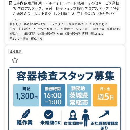
仕事内容 雇用形態：アルバイト・パート 職種：その他サービス業接
客/フロアスタッフ、受付、携帯ショップ販売/フロアスタッフ ☆特別
な経験＆スキルは不要☆ 【お仕事について】 最新の「楽天モバイ
ル」...
制服あり
業界未経験者歓迎
ランチタイム
扶養内勤務OK
社員登用あり
主婦・主夫歓迎
フリーター歓迎
バイク通勤OK
シフト自由
学歴不問
車通勤OK
転勤なし
経験不問
未経験者歓迎
午前
経験者歓迎
夜間
週払いOK
月1シフト提出
研修あり
派遣社員