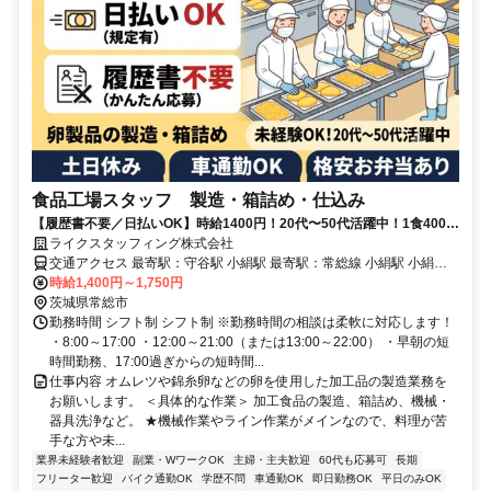
食品工場スタッフ 製造・箱詰め・仕込み
【履歴書不要／日払いOK】時給1400円！20代〜50代活躍中！1食400円
の格安お弁当あり♪車通勤OKでラクラク！
ライクスタッフィング株式会社
交通アクセス 最寄駅：守谷駅 小絹駅 最寄駅：常総線 小絹駅 小絹
駅〜車で約8分 *車通勤・バイク通勤・自転車・徒歩通勤OK！ （※ほ
時給1,400円～1,750円
とんどの方が車通勤です！）
茨城県常総市
勤務時間 シフト制 シフト制 ※勤務時間の相談は柔軟に対応します！
・8:00～17:00 ・12:00～21:00（または13:00～22:00） ・早朝の短
時間勤務、17:00過ぎからの短時間...
仕事内容 オムレツや錦糸卵などの卵を使用した加工品の製造業務を
お願いします。 ＜具体的な作業＞ 加工食品の製造、箱詰め、機械・
器具洗浄など。 ★機械作業やライン作業がメインなので、料理が苦
手な方や未...
業界未経験者歓迎
副業・WワークOK
主婦・主夫歓迎
60代も応募可
長期
フリーター歓迎
バイク通勤OK
学歴不問
車通勤OK
即日勤務OK
平日のみOK