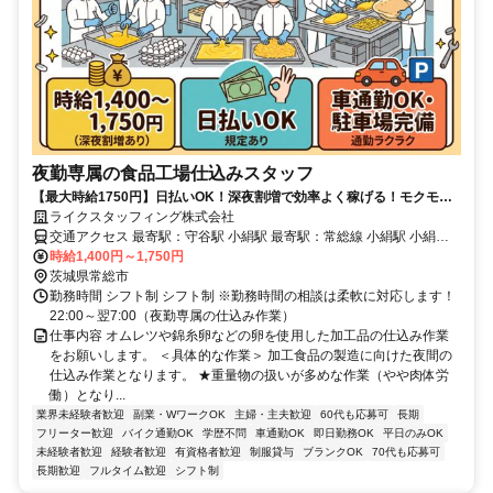
夜勤専属の食品工場仕込みスタッフ
【最大時給1750円】日払いOK！深夜割増で効率よく稼げる！モクモク
作業が得意な方歓迎！車通勤OK・駐車場完備！
ライクスタッフィング株式会社
交通アクセス 最寄駅：守谷駅 小絹駅 最寄駅：常総線 小絹駅 小絹
駅〜車で約8分 *車通勤・バイク通勤・自転車・徒歩通勤OK！ （※ほ
時給1,400円～1,750円
とんどの方が車通勤です！）
茨城県常総市
勤務時間 シフト制 シフト制 ※勤務時間の相談は柔軟に対応します！
22:00～翌7:00（夜勤専属の仕込み作業）
仕事内容 オムレツや錦糸卵などの卵を使用した加工品の仕込み作業
をお願いします。 ＜具体的な作業＞ 加工食品の製造に向けた夜間の
仕込み作業となります。 ★重量物の扱いが多めな作業（やや肉体労
働）となり...
業界未経験者歓迎
副業・WワークOK
主婦・主夫歓迎
60代も応募可
長期
フリーター歓迎
バイク通勤OK
学歴不問
車通勤OK
即日勤務OK
平日のみOK
未経験者歓迎
経験者歓迎
有資格者歓迎
制服貸与
ブランクOK
70代も応募可
長期歓迎
フルタイム歓迎
シフト制