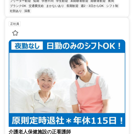
フリーター歓迎
短期
学歴不問
学生歓迎
未経験者歓迎
経験者歓迎
夜間
ブランクOK
交通費支給
まかないあり
長期歓迎
週2・3日からOK
シフト制
社割あり
深夜
正社員
介護老人保健施設の正看護師