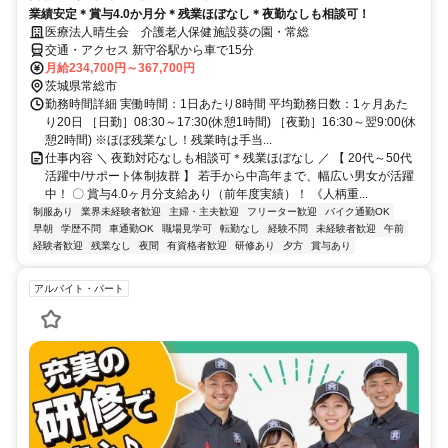
業績安定＊賞与4.0か月分＊残業ほぼなし＊夜勤なしも相談可！
医療法人晴生会 介護老人保健施設葵の園・常総
交通・アクセス 新守谷駅から車で15分
月給234,700円～367,700円
茨城県常総市
勤務時間詳細 実働時間：1日あたり8時間 平均勤務日数：1ヶ月あた
り20日 ［日勤］08:30～17:30(休憩1時間) ［夜勤］16:30～翌9:00(休
憩2時間) ※ほぼ残業なし！残業時は手当...
仕事内容 ＼ 夜勤対応なしも相談可＊残業ほぼなし ／ 【 20代～50代
活躍中/サポート体制抜群 】 若手から中高年まで、幅広い男女が活躍
中！ 〇 賞与4.0ヶ月分支給あり（前年度実績）！ 《人柄重...
制服あり
業界未経験者歓迎
主婦・主夫歓迎
フリーター歓迎
バイク通勤OK
早朝
学歴不問
車通勤OK
職場見学可
転勤なし
経験不問
未経験者歓迎
午前
経験者歓迎
残業なし
夜間
有資格者歓迎
研修あり
夕方
賞与あり
アルバイト・パート