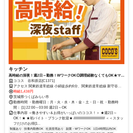
キッチン
高時給の深夜！週2日～勤務！WワークOK◎調理経験なくてもOK★マニ
ュアルあり！短期OK！
ココス 谷和原店[C1371]
アクセス 関東鉄道常総線 小絹徒歩約6分、関東鉄道常総線 新守谷徒
歩約18分、関東鉄道常総線 守谷中央西口徒歩約41分 「小絹駅」徒歩
時給1,438円
7分/国道294号線沿い
茨城県つくばみらい市
勤務時間 ・勤務曜日：月・火・水・木・金・土・日・祝 ・勤務時
間： [1] 22:00～03:00 週2日～OK
仕事内容 ＜働きやすい＆お得がいっぱいのココス！＞ ★週2日～
OK！★ ★初バイト・ブランク歓迎★ /////////////////////////////////// ＜＜スタッ
フだけのお得[1...
制服あり
扶養内勤務OK
社員登用あり
副業・WワークOK
1日4時間以内OK