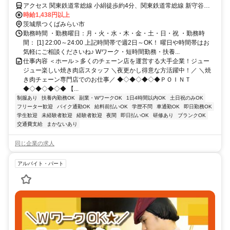
アクセス 関東鉄道常総線 小絹徒歩約4分、関東鉄道常総線 新守谷徒
歩約23分、関東鉄道常総線 守谷中央西口徒歩約46分 「小絹駅」徒歩
時給1,438円以上
3分
茨城県つくばみらい市
勤務時間 ・勤務曜日：月・火・水・木・金・土・日・祝 ・勤務時
間： [1] 22:00～24:00 上記時間帯で週2日～OK！ 曜日や時間帯はお
気軽にご相談くださいね♪ Wワーク・短時間勤務・扶養...
仕事内容 ＜ホール＞多くのチェーン店を運営する大手企業！ジュー
ジュー楽しい焼き肉店スタッフ ＼夜更かし得意な方活躍中！／ ＼焼
き肉チェーン専門店でのお仕事／ ◆◇◆◇◆◇◆ＰＯＩＮＴ
◆◇◆◇◆◇◆ 【...
制服あり
扶養内勤務OK
副業・WワークOK
1日4時間以内OK
土日祝のみOK
フリーター歓迎
バイク通勤OK
給料前払いOK
学歴不問
車通勤OK
即日勤務OK
学生歓迎
未経験者歓迎
経験者歓迎
夜間
即日払いOK
研修あり
ブランクOK
交通費支給
まかないあり
同じ企業の求人
アルバイト・パート