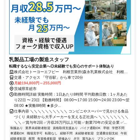
乳製品工場の製造スタッフ
転職するなら安定企業へ◎未経験でも安心のサポート体制あり
株式会社トーヨーエフピー 利根営業所(森永乳業株式会社 利根工
場内)
交通・アクセス 「守谷駅」から車で20分
月給194,800円～255,000円
茨城県常総市
勤務時間詳細 実働時間：1日あたり8時間 平均勤務日数：1ヶ月あた
り22日 〜 23日 【勤務時間】 08:00〜17:00 15:00〜24:00 23:00〜翌
08:00 ★実働8時間 ★多少...
仕事内容 ＼＼＼＼＼＼＼＼＼＼ コンビニやスーパーで見かける食品
づくり 未経験から大手メーカーを支える正社員へ ＼＼＼＼＼＼＼＼
＼＼ ✅賞与年2回 ✅月収26万円以上可能 ✅創業70年の安定企業 ✅...
制服あり
業界未経験者歓迎
資格取得支援あり
バイク通勤OK
早朝
学歴不問
車通勤OK
職場見学可
転勤なし
経験不問
未経験者歓迎
交通費全額支給
午前
経験者歓迎
夜間
有資格者歓迎
研修あり
夕方
賞与あり
ブランクOK