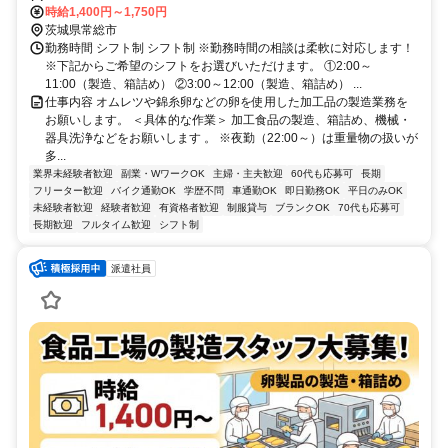
駅〜車で約8分 *車通勤・バイク通勤・自転車・徒歩通勤OK！ （※ほ
時給1,400円～1,750円
とんどの方が車通勤です！）
茨城県常総市
勤務時間 シフト制 シフト制 ※勤務時間の相談は柔軟に対応します！
※下記からご希望のシフトをお選びいただけます。 ①2:00～
11:00（製造、箱詰め） ②3:00～12:00（製造、箱詰め） ...
仕事内容 オムレツや錦糸卵などの卵を使用した加工品の製造業務を
お願いします。 ＜具体的な作業＞ 加工食品の製造、箱詰め、機械・
器具洗浄などをお願いします 。 ※夜勤（22:00～）は重量物の扱いが
多...
業界未経験者歓迎
副業・WワークOK
主婦・主夫歓迎
60代も応募可
長期
フリーター歓迎
バイク通勤OK
学歴不問
車通勤OK
即日勤務OK
平日のみOK
未経験者歓迎
経験者歓迎
有資格者歓迎
制服貸与
ブランクOK
70代も応募可
長期歓迎
フルタイム歓迎
シフト制
派遣社員