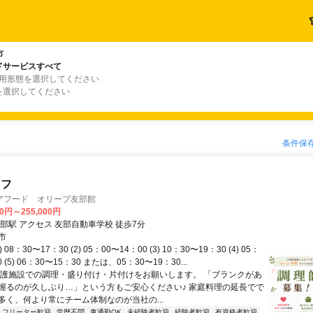
市
ドサービスすべて
雇用形態を選択してください
を選択してください
条件保
ッフ
アフード オリーブ友部館
00円～255,000円
最寄り駅 友部駅 アクセス 友部自動車学校 徒歩7分
市
 08：30〜17：30 (2) 05：00〜14：00 (3) 10：30〜19：30 (4) 05：
 (5) 06：30〜15：30 または、05：30〜19：30...
介護施設での調理・盛り付け・片付けをお願いします。 「ブランクがあ
握るのが久しぶり…」という方もご安心ください♪ 家庭料理の延長でで
多く、何より常にチーム体制なのが当社の...
フリーター歓迎
学歴不問
車通勤OK
未経験者歓迎
経験者歓迎
有資格者歓迎