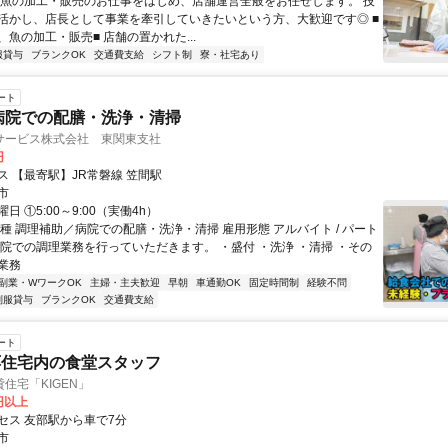
鮮魚の加工・販売のお仕事をはじめ、店舗運営全般をお任せします。 技
活かし、店長として事業を牽引していきたいという方、大歓迎です◎ ■
魚の加工・販売■ 店舗の置かれた...
服貸与
ブランクOK
交通費支給
シフト制
寮・社宅あり
ート
病院での配膳・洗浄・清掃
サービス株式会社 東関東支社
円
ス 【最寄駅】JR常磐線 笠間駅
市
日 ①5:00～9:00（実働4h）
種 調理補助／病院での配膳・洗浄・清掃 雇用形態 アルバイト / パート
病院での調理業務を行っていただきます。 ・盛付 ・洗浄 ・清掃 ・その
業務
副業・WワークOK
主婦・主夫歓迎
早朝
車通勤OK
固定時間制
経験不問
制服貸与
ブランクOK
交通費支給
ート
応住宅内の食堂スタッフ
住宅「KIGEN」
0円以上
セス 友部駅から車で7分
市