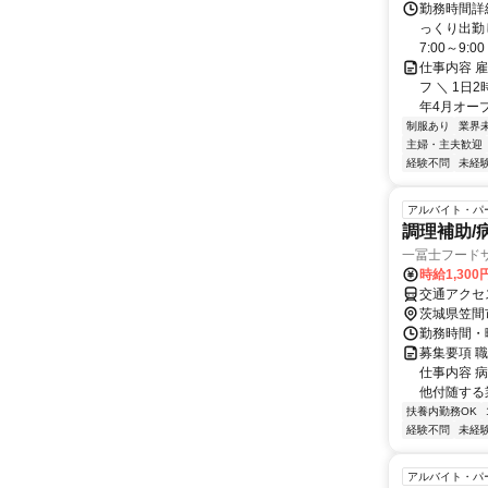
勤務時間詳細
っくり出勤
7:00～9:00 
仕事内容 
フ ＼ 1日
年4月オープン
制服あり
業界
主婦・主夫歓迎
経験不問
未経
アルバイト・パ
調理補助/
一冨士フード
時給1,300
交通アクセ
茨城県笠間
勤務時間・曜
募集要項 職
仕事内容 
他付随する
扶養内勤務OK
経験不問
未経
アルバイト・パ