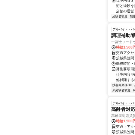
仕事内容 
術と経験を
店舗の運営、
経験者歓迎
制
アルバイト・パ
調理補助/
一冨士フード
時給1,500
交通アクセ
茨城県笠間
勤務時間・曜
募集要項 職
仕事内容 
他付随する
扶養内勤務OK
未経験者歓迎
アルバイト・パ
高齢者対
高齢者対応賃貸
時給1,50
交通・アク
茨城県笠間