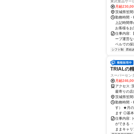
東武食品サー
月給230,0
茨城県笠間
勤務時間・
上記時間帯
お客様をお
仕事内容:
ープ運営な
ベルでの採用
シフト制
昇給
TRIAL
スーパーセン
月給246,0
アクセス: 茨城県笠間市旭町430番1 勤務地：配属は所在地の都道府県 ※初任地は
最寄りの店
務いずれか
茨城県笠間
勤務時間・曜
す） ★月
ます ◎基本
仕事内容:
ができる 
ままキャリア