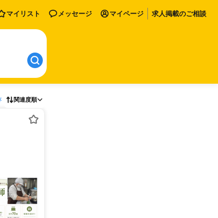
マイリスト
メッセージ
マイページ
求人掲載のご相談
存
関連度順