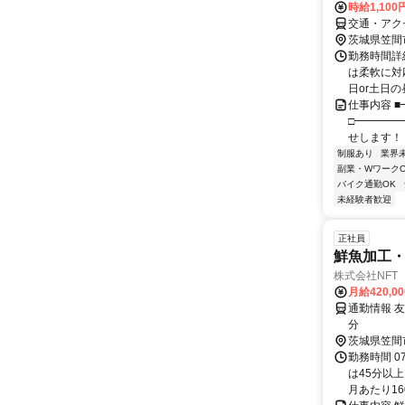
時給1,100
交通・アク
茨城県笠間
勤務時間詳細
は柔軟に対応
日or土日の
仕事内容 
□━━━━
せします！ 
制服あり
業界
副業・WワークO
バイク通勤OK
未経験者歓迎
正社員
鮮魚加工
株式会社NFT
月給420,0
通勤情報 
分
茨城県笠間
勤務時間 0
は45分以
月あたり160