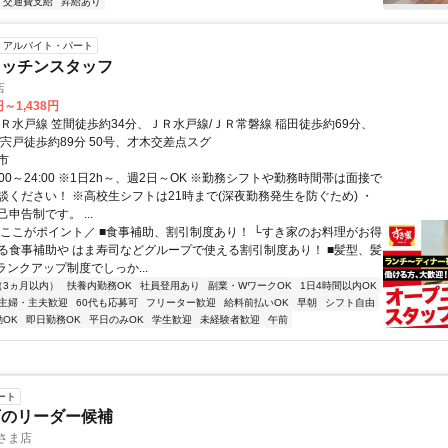
交通費支給
昇給あり
アルバイト・パート
キッチンスタッフ
店
円～1,438円
ＪＲ水戸線 笠間徒歩約34分、ＪＲ水戸線/ＪＲ常磐線 稲田徒歩約69分、
 宍戸徒歩約89分 50号、才木交差点スグ
市
:00～24:00 ※1日2h～、週2日～OK ※勤務シフトや勤務時間帯は面接で
談ください！ ※高校生シフトは21時まで(深夜勤務発生を防ぐため) ・
申告制です。 ...
＼ここがポイント／ ■食事補助、割引制度あり！ └すき家のお料理がお得
る食事補助や はま寿司などグループで使える割引制度あり！ ■髪型、髪
ランクアップ制度でしっか...
（3ヵ月以内）
扶養内勤務OK
社員登用あり
副業・WワークOK
1日4時間以内OK
主婦・主夫歓迎
60代も応募可
フリーター歓迎
給料前払いOK
早朝
シフト自由
OK
即日勤務OK
平日のみOK
学生歓迎
未経験者歓迎
午前
ート
店のリーダー候補
さま店