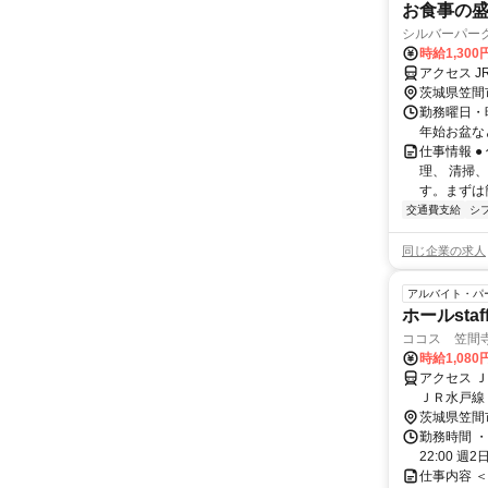
お食事の
シルバーパーク
時給1,30
アクセス J
茨城県笠間
勤務曜日・時
年始お盆な
仕事情報 
理、 清掃
す。まずは
交通費支給
シ
同じ企業の求人
アルバイト・パ
ホールstaf
ココス 笠間寺崎
時給1,080
アクセス 
ＪＲ水戸線 
茨城県笠間
勤務時間 ・
22:00 週
仕事内容 