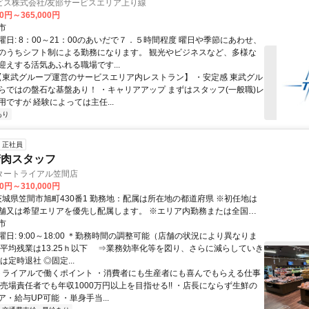
ビス株式会社/友部サービスエリア上り線
00円～365,000円
市
曜日: 8：00～21：00のあいだで７．５時間程度 曜日や季節にあわせ、
のうちシフト制による勤務になります。 観光やビジネスなど、多様な
迎えする活気あふれる職場です...
 【東武グループ運営のサービスエリア内レストラン】 ・安定感 東武グル
らではの盤石な基盤あり！ ・キャリアアップ まずはスタッフ(一般職)レ
ですが 経験によっては主任...
あり
正社員
の精肉スタッフ
タートライアル笠間店
00円～310,000円
舗又は希望エリアを優先し配属します。 ※エリア内勤務または全国勤
希望を選択できます。
市
日: 9:00～18:00 ＊勤務時間の調整可能（店舗の状況により異なりま
の平均残業は13.25ｈ以下 ⇒業務効率化等を図り、さらに減らしていき
は定時退社 ◎固定...
 トライアルで働くポイント ・消費者にも生産者にも喜んでもらえる仕事
・売場責任者でも年収1000万円以上を目指せる!! ・店長にならず生鮮の
・給与UP可能 ・単身手当...