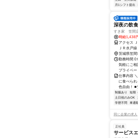
月1シフト提出
深夜の飲
すき家 笠間
時給1,43
アクセス 
ＪＲ水戸線
茨城県笠間
勤務時間 0
気軽にご相
プライベー
仕事内容 
に食べられ
色自由！ ■
制服あり
短期
土日祝のみOK
学歴不問
車通勤
同じ企業の求人
正社員
サービス