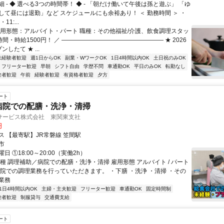
 - ◆ 選べる3つの時間帯！ ◆ - 「朝だけ働いて午後は孫と遊ぶ」 「ゆ
して昼には退勤」など スケジュールにも余裕あり！ ＜ 勤務時間 ＞ ・
・11:...
雇用形態：アルバイト・パート 職種：その他福祉/介護、飲食調理スタッ
2時間・時給1500円！ ／ ――――――――――――――――― ★ 2026
したて ★ ...
未経験者歓迎
週1日からOK
副業・WワークOK
1日4時間以内OK
土日祝のみOK
フリーター歓迎
早朝
シフト自由
学歴不問
車通勤OK
平日のみOK
転勤なし
験者歓迎
午前
経験者歓迎
有資格者歓迎
夕方
ート
病院での配膳・洗浄・清掃
サービス株式会社 東関東支社
円
ス 【最寄駅】JR常磐線 笠間駅
市
日 ①18:00～20:00（実働2h）
種 調理補助／病院での配膳・洗浄・清掃 雇用形態 アルバイト / パート
病院での調理業務を行っていただきます。 ・下膳 ・洗浄 ・清掃 ・その
業務
1日4時間以内OK
主婦・主夫歓迎
フリーター歓迎
車通勤OK
固定時間制
験者歓迎
制服貸与
交通費支給
ート