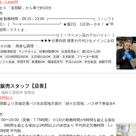
円～1,600円
セス 「友部駅」から車で約10分
市
 勤務時間：09:15～23:00 ┏━━━━━━━━━━━━┓ ┃✨シフト
✨ ┃ ┗━Ｖ━━━━━━━━━━┛ ★週2日、1日3h～ＯＫ！ ★”平
昼間～ラストま...
■━━━━━━━━━━━━━━━━□ ┃ ✨ラーメン店のアルバイト✨ ┃
━━━━━━━━━━━━■ ▶▶仕事内容 接客や片付けをメインにお任
その他 ・簡単な調理 ・...
未経験者歓迎
ランチタイム
扶養内勤務OK
社員登用あり
週1日からOK
K
1日4時間以内OK
土日祝のみOK
主婦・主夫歓迎
フリーター歓迎
シフト自由
学歴不問
車通勤OK
職場見学可
平日のみOK
学生歓迎
経験不問
・販売スタッフ【店長】
 海鮮工房田中 笠間店
00円以上
友部駅より茨城交通バス住吉団地方面行「緑ケ丘団地」バス停下車徒歩4
市
7:00〜20:00（実働：7.75時間） ※1日の勤務時間が6時間を超える場合
上、 8時間を超える場合は1時間以上の休憩あり 平均所定労働時間：1ヶ
時間 平均勤...