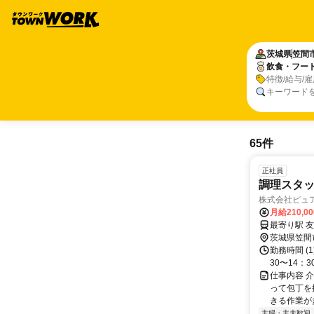
茨城県
笠間
飲食・フー
特徴/給与/
キーワード
65件
正社員
調理スタ
株式会社ピュ
月給210,0
茨城県笠間
勤務時間 (1)
30〜14：30
仕事内容 
って包丁を
きる作業が
主婦・主夫歓迎