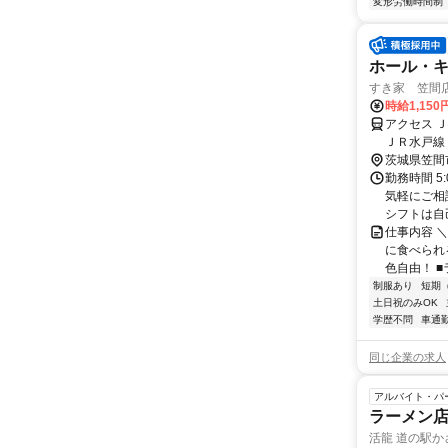
変形労働時間制
ホール・
すき家 笠間
時給1,150
アクセス 
ＪＲ水戸線
茨城県笠間
勤務時間 5
気軽にご相
シフトは自己
仕事内容 
に食べられ
色自由！ ■
制服あり
短期
土日祝のみOK
学歴不問
車通勤
同じ企業の求人
アルバイト・パ
ラーメン
活龍 道の駅か