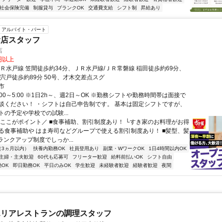
社会保険完備
制服貸与
ブランクOK
交通費支給
シフト制
昇給あり
アルバイト・パート
食店スタッフ
店
8円以上
ＪＲ水戸線 笠間徒歩約34分、ＪＲ水戸線/ＪＲ常磐線 稲田徒歩約69分、
 宍戸徒歩約89分 50号、才木交差点スグ
市
:00～5:00 ※1日2h～、週2日～OK ※勤務シフトや勤務時間帯は面接で
談ください！ ・シフトは自己申告制です。 基本は固定シフトですが、
トの予定や学校での試験...
＼ここがポイント／ ■食事補助、割引制度あり！ └すき家のお料理がお得
る食事補助や はま寿司などグループで使える割引制度あり！ ■髪型、髪
ランクアップ制度でしっか...
（3ヵ月以内）
扶養内勤務OK
社員登用あり
副業・WワークOK
1日4時間以内OK
主婦・主夫歓迎
60代も応募可
フリーター歓迎
給料前払いOK
シフト自由
OK
即日勤務OK
平日のみOK
学生歓迎
未経験者歓迎
経験者歓迎
夜間
エリアレストランの調理スタッフ