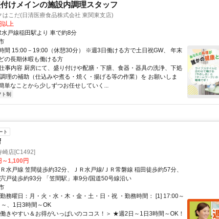
盛付けメインの施設内調理スタッフ
はこだ(日清医療食品株式会社 東関東支店)
0円以上
R水戸線稲田駅より 車で約8分
市
間 15:00－19:00（休憩30分） ※週3日働ける方で土日祝GW、 年末
どの長期休暇も働ける方
● 仕事内容 厨房にて、盛り付けや配膳・下膳、食器・器具の洗浄、下処
、調理の補助（仕込みや煮る・焼く・揚げる等の作業）を お願いしま
簡単なことから少しずつお任せしていく...
フト制
ート
f
店[C1492]
円～1,100円
ＪＲ水戸線 笠間徒歩約32分、ＪＲ水戸線/ＪＲ常磐線 稲田徒歩約57分、
宍戸徒歩約93分 「笠間駅」車9分/国道50号線沿い
市
勤務曜日：月・火・水・木・金・土・日・祝 ・勤務時間： [1] 17:00～
2日～、1日3時間～OK
＜働きやすい＆お得がいっぱいのココス！＞ ★週2日～1日3時間～OK！