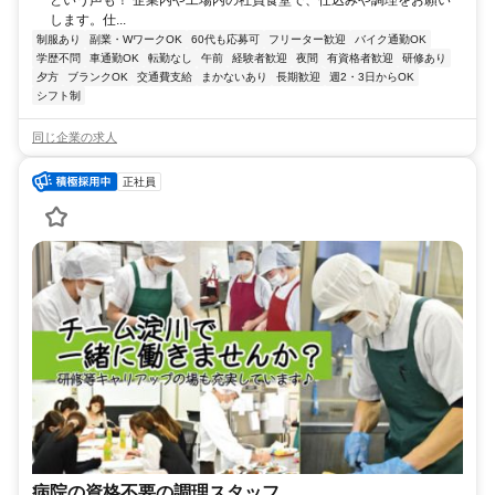
します。仕...
制服あり
副業・WワークOK
60代も応募可
フリーター歓迎
バイク通勤OK
学歴不問
車通勤OK
転勤なし
午前
経験者歓迎
夜間
有資格者歓迎
研修あり
夕方
ブランクOK
交通費支給
まかないあり
長期歓迎
週2・3日からOK
シフト制
同じ企業の求人
正社員
病院の資格不要の調理スタッフ