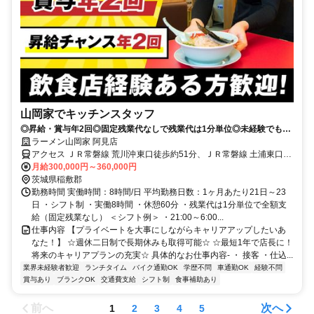
山岡家でキッチンスタッフ
◎昇給・賞与年2回◎固定残業代なしで残業代は1分単位◎未経験でも1
年で店長へ！店長は月給43万円以上
ラーメン山岡家 阿見店
アクセス ＪＲ常磐線 荒川沖東口徒歩約51分、ＪＲ常磐線 土浦東口徒
歩約63分、ＪＲ常磐線 ひたち野うしく東口徒歩約84分
月給300,000円～360,000円
茨城県稲敷郡
勤務時間 実働時間：8時間/日 平均勤務日数：1ヶ月あたり21日～23
日 ・シフト制 ・実働8時間 ・休憩60分 ・残業代は1分単位で全額支
給（固定残業なし） ＜シフト例＞ ・21:00～6:00...
仕事内容 【プライベートを大事にしながらキャリアアップしたいあ
なた！】 ☆週休二日制で長期休みも取得可能☆ ☆最短1年で店長に！
将来のキャリアプランの充実☆ 具体的なお仕事内容- ・ 接客 ・仕込...
業界未経験者歓迎
ランチタイム
バイク通勤OK
学歴不問
車通勤OK
経験不問
賞与あり
ブランクOK
交通費支給
シフト制
食事補助あり
前へ
次へ
1
2
3
4
5