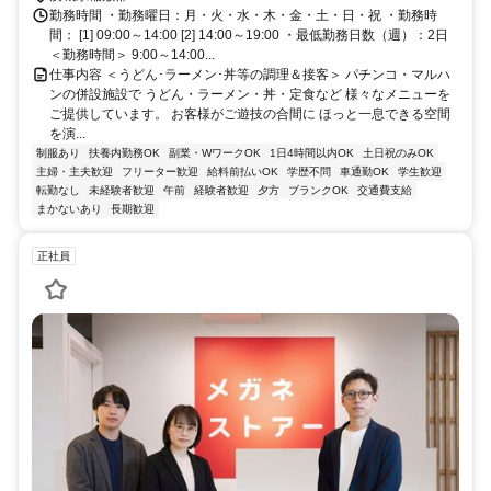
勤務時間 ・勤務曜日：月・火・水・木・金・土・日・祝 ・勤務時
間： [1] 09:00～14:00 [2] 14:00～19:00 ・最低勤務日数（週）：2日
＜勤務時間＞ 9:00～14:00...
仕事内容 ＜うどん･ラーメン･丼等の調理＆接客＞ パチンコ・マルハ
ンの併設施設で うどん・ラーメン・丼・定食など 様々なメニューを
ご提供しています。 お客様がご遊技の合間に ほっと一息できる空間
を演...
制服あり
扶養内勤務OK
副業・WワークOK
1日4時間以内OK
土日祝のみOK
主婦・主夫歓迎
フリーター歓迎
給料前払いOK
学歴不問
車通勤OK
学生歓迎
転勤なし
未経験者歓迎
午前
経験者歓迎
夕方
ブランクOK
交通費支給
まかないあり
長期歓迎
正社員