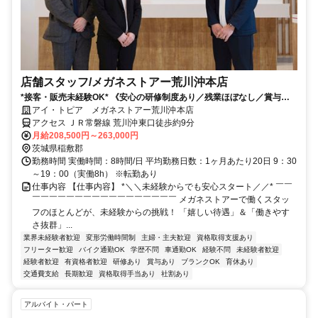
店舗スタッフ/メガネストアー荒川沖本店
*接客・販売未経験OK* 《安心の研修制度あり／残業ほぼなし／賞与年2
回／インセンティブあり》
アイ・トピア メガネストアー荒川沖本店
アクセス ＪＲ常磐線 荒川沖東口徒歩約9分
月給208,500円～263,000円
茨城県稲敷郡
勤務時間 実働時間：8時間/日 平均勤務日数：1ヶ月あたり20日 9：30
～19：00（実働8h） ※転勤あり
仕事内容 【仕事内容】 *＼＼未経験からでも安心スタート／／* ￣￣
￣￣￣￣￣￣￣￣￣￣￣￣￣￣￣￣￣ メガネストアーで働くスタッ
フのほとんどが、未経験からの挑戦！ 「嬉しい待遇」＆「働きやす
さ抜群」...
業界未経験者歓迎
変形労働時間制
主婦・主夫歓迎
資格取得支援あり
フリーター歓迎
バイク通勤OK
学歴不問
車通勤OK
経験不問
未経験者歓迎
経験者歓迎
有資格者歓迎
研修あり
賞与あり
ブランクOK
育休あり
交通費支給
長期歓迎
資格取得手当あり
社割あり
アルバイト・パート