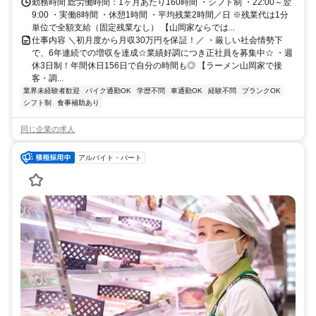
勤務時間 総労働時間：1ヶ月あたり160時間 ・シフト制 ・22:00～翌
9:00 ・実働8時間 ・休憩1時間 ・平均残業2時間／日 ※残業代は1分
単位で全額支給（固定残業なし） 【山岡家ならでは...
仕事内容 ＼初月度から月収30万円を保証！／ ・厳しい社会情勢下
で、6年連続での増収を達成☆業績好調につき正社員を募集中☆ ・週
休3日制！年間休日156日で自分の時間も◎ 【ラーメン山岡家で接
客・調...
業界未経験者歓迎
バイク通勤OK
学歴不問
車通勤OK
経験不問
ブランクOK
シフト制
食事補助あり
同じ企業の求人
アルバイト・パート