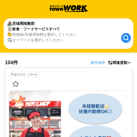
茨城県
稲敷郡
飲食・フードサービスすべて
特徴/給与/雇用形態を選択してください
キーワードを選択してください
104件
条件保存
関連度順
アルバイト・パート