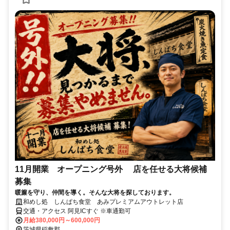
11月開業 オープニング号外 店を任せる大将候補
募集
暖簾を守り、仲間を導く。そんな大将を探しております。
和めし処 しんぱち食堂 あみプレミアムアウトレット店
交通・アクセス 阿見ICすぐ ※車通勤可
月給380,000円～600,000円
茨城県稲敷郡