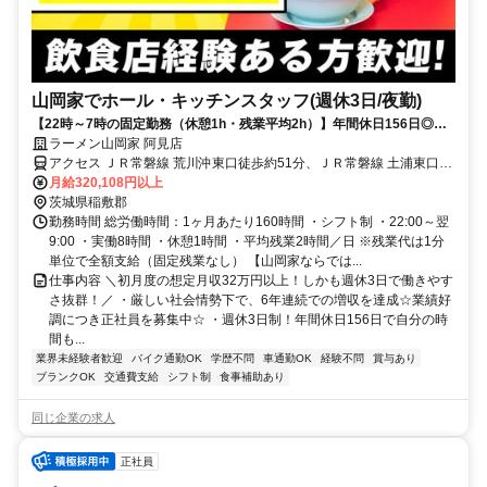
山岡家でホール・キッチンスタッフ(週休3日/夜勤)
【22時～7時の固定勤務（休憩1h・残業平均2h）】年間休日156日◎初
月から月収32万円！
ラーメン山岡家 阿見店
アクセス ＪＲ常磐線 荒川沖東口徒歩約51分、ＪＲ常磐線 土浦東口徒
歩約63分、ＪＲ常磐線 ひたち野うしく東口徒歩約84分
月給320,108円以上
茨城県稲敷郡
勤務時間 総労働時間：1ヶ月あたり160時間 ・シフト制 ・22:00～翌
9:00 ・実働8時間 ・休憩1時間 ・平均残業2時間／日 ※残業代は1分
単位で全額支給（固定残業なし） 【山岡家ならでは...
仕事内容 ＼初月度の想定月収32万円以上！しかも週休3日で働きやす
さ抜群！／ ・厳しい社会情勢下で、6年連続での増収を達成☆業績好
調につき正社員を募集中☆ ・週休3日制！年間休日156日で自分の時
間も...
業界未経験者歓迎
バイク通勤OK
学歴不問
車通勤OK
経験不問
賞与あり
ブランクOK
交通費支給
シフト制
食事補助あり
同じ企業の求人
正社員