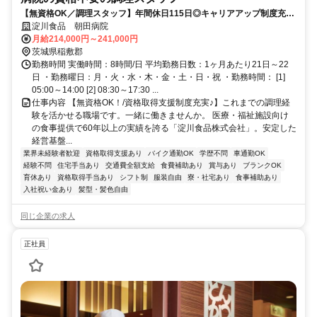
【無資格OK／調理スタッフ】年間休日115日◎キャリアアップ制度充
実。安心の社内研修制度あり。 「食」と「人」が好き。その想いを仕事
淀川食品 朝田病院
にしませんか。
月給214,000円～241,000円
茨城県稲敷郡
勤務時間 実働時間：8時間/日 平均勤務日数：1ヶ月あたり21日～22
日 ・勤務曜日：月・火・水・木・金・土・日・祝 ・勤務時間： [1]
05:00～14:00 [2] 08:30～17:30 ...
仕事内容 【無資格OK！/資格取得支援制度充実♪】これまでの調理経
験を活かせる職場です。一緒に働きませんか。 医療・福祉施設向け
の食事提供で60年以上の実績を誇る「淀川食品株式会社」。安定した
経営基盤...
業界未経験者歓迎
資格取得支援あり
バイク通勤OK
学歴不問
車通勤OK
経験不問
住宅手当あり
交通費全額支給
食費補助あり
賞与あり
ブランクOK
育休あり
資格取得手当あり
シフト制
服装自由
寮・社宅あり
食事補助あり
入社祝い金あり
髪型・髪色自由
同じ企業の求人
正社員