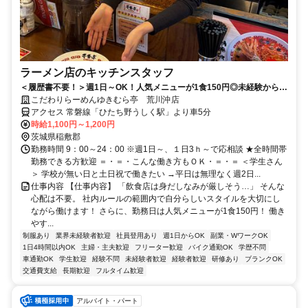
ラーメン店のキッチンスタッフ
＜履歴書不要！＞週1日～OK！人気メニューが1食150円◎未経験から始
められるラーメン店です！
こだわりらーめんゆきむら亭 荒川沖店
アクセス 常磐線「ひたち野うしく駅」より車5分
時給1,100円～1,200円
茨城県稲敷郡
勤務時間 9：00～24：00 ※週1日～、１日3ｈ～で応相談 ★全時間帯
勤務できる方歓迎 ＝・＝・こんな働き方もＯＫ・＝・＝ ＜学生さん
＞ 学校が無い日と土日祝で働きたい →平日は無理なく週2日...
仕事内容 【仕事内容】 「飲食店は身だしなみが厳しそう…」 そんな
心配は不要。 社内ルールの範囲内で自分らしいスタイルを大切にし
ながら働けます！ さらに、勤務日は人気メニューが1食150円！ 働き
やす...
制服あり
業界未経験者歓迎
社員登用あり
週1日からOK
副業・WワークOK
1日4時間以内OK
主婦・主夫歓迎
フリーター歓迎
バイク通勤OK
学歴不問
車通勤OK
学生歓迎
経験不問
未経験者歓迎
経験者歓迎
研修あり
ブランクOK
交通費支給
長期歓迎
フルタイム歓迎
アルバイト・パート