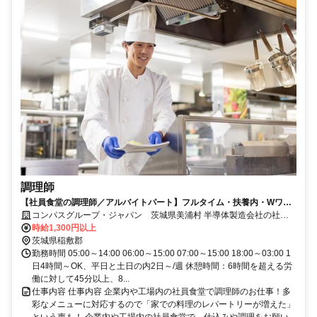
調理師
【社員食堂の調理師／アルバイトパート】フルタイム・扶養内・Wワー
ク可！社員登用の実績あり
コンパスグループ・ジャパン 茨城県美浦村 半導体製造会社の社員
食堂 21639_p
時給1,300円以上
茨城県稲敷郡
勤務時間 05:00～14:00 06:00～15:00 07:00～15:00 18:00～03:00 1
日4時間～OK、平日と土日の内2日～/週 休憩時間：6時間を超える労
働に対して45分以上、8...
仕事内容 仕事内容 企業内や工場内の社員食堂で調理師のお仕事！多
彩なメニューに対応するので「家での料理のレパートリーが増えた」
という声も！ 企業内や工場内の社員食堂で、仕込みや調理をお願い