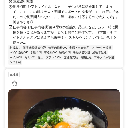
茨城県稲敷郡
勤務時間 シフトサイクル：1ヶ月 「子供が急に熱を出してしまっ
て…。」「この週はテスト期間でレポートの提出が…」「旅行に行き
たいので長期間入れない…。」等、柔軟に対応するので大丈夫です。
働きやすさ◎...
仕事内容 お仕事内容 野菜や果物の袋詰め･品出しなど｡ カット時に機
械を使うことがありますが、とても簡単な操作です。 （学生アルバ
イトさんもスグに覚えて活躍中！） スキルをつけたい方は、包丁を
使った...
制服あり
業界未経験者歓迎
扶養内勤務OK
主婦・主夫歓迎
フリーター歓迎
バイク通勤OK
学歴不問
車通勤OK
経験不問
未経験者歓迎
経験者歓迎
ネイルOK
月1シフト提出
ブランクOK
交通費支給
長期歓迎
フルタイム歓迎
シフト制
正社員