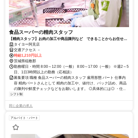
食品スーパーの精肉スタッフ
【精肉スタッフ】お肉の加工や商品陳列など できることからお任せ
未経験OK 20代～60代まで活躍中
タイヨー阿見店
交通アクセス －
時給1,210円以上
茨城県稲敷郡
勤務曜日・時間 8:00～12:00（一般） 8:00～17:00（一般） ※週2～5
日、1日3時間以上の勤務（応相談）
募集要項 職種 食品スーパーの精肉スタッフ 雇用形態 パート 仕事内
容 精肉パートさんとして 精肉の加工や、値付け、パック詰め、商品
の陳列や鮮度チェックなどをお願いします。 ◎具体的には◎ ・仕...
シフト制
同じ企業の求人
アルバイト・パート