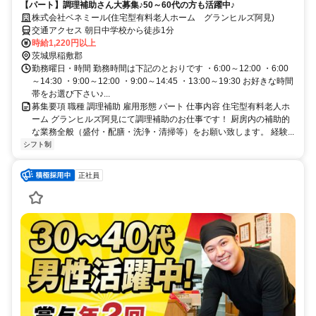
【パート】調理補助さん大募集♪50～60代の方も活躍中♪
株式会社ベネミール(住宅型有料老人ホーム グランヒルズ阿見)
交通アクセス 朝日中学校から徒歩1分
時給1,220円以上
茨城県稲敷郡
勤務曜日・時間 勤務時間は下記のとおりです ・6:00～12:00 ・6:00
～14:30 ・9:00～12:00 ・9:00～14:45 ・13:00～19:30 お好きな時間
帯をお選び下さい♪...
募集要項 職種 調理補助 雇用形態 パート 仕事内容 住宅型有料老人ホ
ーム グランヒルズ阿見にて調理補助のお仕事です！ 厨房内の補助的
な業務全般（盛付・配膳・洗浄・清掃等）をお願い致します。 経験...
シフト制
正社員