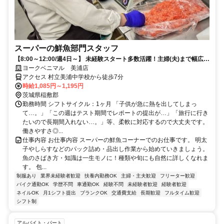
スーパーの鮮魚部門スタッフ
【8:00～12:00/週4日～】 未経験スタート多数活躍！主婦(夫)まで幅広い
層が在籍★
ヨークベニマル 美浦店
アクセス 村立美浦中学校から徒歩7分
時給1,085円～1,195円
茨城県稲敷郡
勤務時間 シフトサイクル：1ヶ月 「子供が急に熱を出してしまっ
て…。」「この週はテスト期間でレポートの提出が…」「旅行に行き
たいので長期間入れない…。」等、柔軟に対応するので大丈夫です。
働きやすさ◎...
仕事内容 お仕事内容 スーパーの鮮魚コーナーでのお仕事です。 明太
子やしらすなどのパック詰め・品出し作業から始めていきましょう。
魚のさばき方・知識は一生モノに！種類や旬にも自然に詳しくなれま
す。 包...
制服あり
業界未経験者歓迎
扶養内勤務OK
主婦・主夫歓迎
フリーター歓迎
バイク通勤OK
学歴不問
車通勤OK
経験不問
未経験者歓迎
経験者歓迎
ネイルOK
月1シフト提出
ブランクOK
交通費支給
長期歓迎
フルタイム歓迎
シフト制
アルバイト・パート