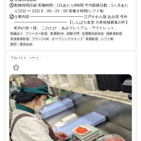
勤務時間詳細 実働時間：1日あたり8時間 平均勤務日数：1ヶ月あた
り22日 〜 23日 9：00～23：00 実働８時間/シフト制
仕事内容 ━━━━━━━━━━━━━━ 江戸かわら版 あみ宿 号外
━━━━━━━━━━━━━━ 【しんぱち食堂 大将候補募集の件】
町内の皆々様。 このたび、 あみプレミアム・アウトレット...
制服あり
フリーター歓迎
車通勤OK
経験不問
交通費全額支給
経験者歓迎
有資格者歓迎
ブランクOK
オープニングスタッフ
長期歓迎
シフト制
髪型・髪色自由
アルバイト・パート