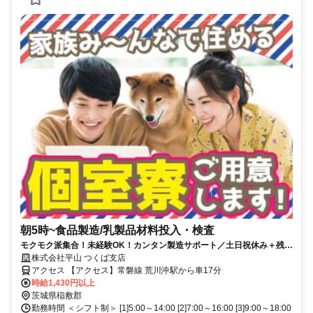
朝5時~食品製造/乳製品材料投入・検査
モクモク派集合！未経験OK！カンタン製造サポート／土日祝休み＋残業
少なめ【年休128日】／高時給1430円【月収25万円以上可能】／＜赴任
株式会社平山 つくば支店
旅費＆引越費用は当社負担＞家具家電付きの住み込み寮あり
アクセス 【アクセス】常磐線 荒川沖駅から車17分
時給1,430円以上
茨城県稲敷郡
勤務時間 ＜シフト制＞ [1]5:00～14:00 [2]7:00～16:00 [3]9:00～18:00