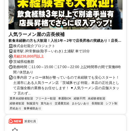
人気ラーメン屋の店長候補
飲食未経験の方も大歓迎！入社1年～2年で店長昇格の実績あり！店長昇
格後は月給40万円～（経験考慮）
株式会社龍介プロジェクト
最寄駅 JR常磐線(取手～いわき) 土浦駅 車で10分
月給230,000円以上
茨城県稲敷郡
勤務時間 〇11:00～15:00 〇17:00～22:00 上記時間帯の間で実働8時
間 / 休憩あり
仕事内容 フォロー体制が整っているので未経験でも安心スタート！
土浦市にある人気ラーメン店「茨城豚そば 特龍」本店の正社員とし
て店舗全般の業務をお任せします！ ▼人気ラーメン店の店舗スタッ
フ 言わず...
業界未経験者歓迎
フリーター歓迎
車通勤OK
経験不問
未経験者歓迎
経験者歓迎
制服貸与
賞与あり
交通費支給
まかないあり
長期歓迎
シフト制
昇給あり
食事補助あり
派遣社員