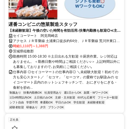
遅番コンビニの惣菜製造スタッフ
【未経験歓迎】午後の空いた時間を有効活用♪扶養内勤務も歓迎◎≪主婦
(夫)・学生の方も活躍中≫
セイコーマート 阿見岡崎店
アクセス ＪＲ常磐線 土浦東口徒歩約64分、ＪＲ常磐線 荒川沖東口徒
歩約66分、ＪＲ常磐線 ひたち野うしく東口徒歩約97分
時給1,110円～1,388円
茨城県稲敷郡
勤務時間 15:00-18:30 ※土日出れる方歓迎 ※厨房作業。レジ対応は
ありません。 ＜勤務日数や時間はご相談ください♪＞ 上記時間以外に
も募集しておりますので､お気軽にご相談ください｡
仕事内容 ◎セイコーマートの仕事内容◎ ＼未経験大歓迎！初めての
方も安心スタート／ 「セコマ」「セーコマ」の愛称でお馴染みの セ
イコーマート店内のホットシェフキッチンで、 おにぎりをにぎる・
食材を炒め...
制服あり
扶養内勤務OK
社員登用あり
週1日からOK
副業・WワークOK
1日4時間以内OK
土日祝のみOK
主婦・主夫歓迎
60代も応募可
フリーター歓迎
シフト自由
学歴不問
車通勤OK
平日のみOK
学生歓迎
未経験者歓迎
経験者歓迎
研修あり
夕方
ブランクOK
正社員