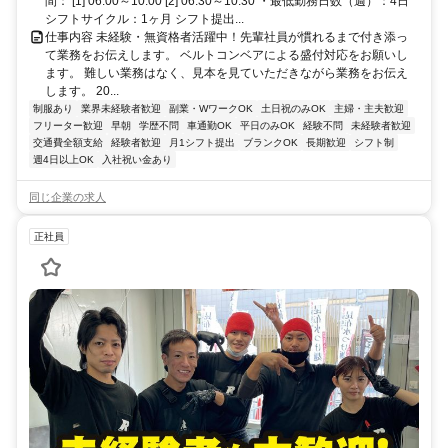
間： [1] 06:00～10:00 [2] 06:30～10:30 ・最低勤務日数（週）：4日
シフトサイクル：1ヶ月 シフト提出...
仕事内容 未経験・無資格者活躍中！先輩社員が慣れるまで付き添っ
て業務をお伝えします。 ベルトコンベアによる盛付対応をお願いし
ます。 難しい業務はなく、見本を見ていただきながら業務をお伝え
します。 20...
制服あり
業界未経験者歓迎
副業・WワークOK
土日祝のみOK
主婦・主夫歓迎
フリーター歓迎
早朝
学歴不問
車通勤OK
平日のみOK
経験不問
未経験者歓迎
交通費全額支給
経験者歓迎
月1シフト提出
ブランクOK
長期歓迎
シフト制
週4日以上OK
入社祝い金あり
同じ企業の求人
正社員