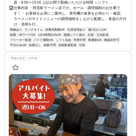
昼：9:00〜15:00 上記の間で勤務いただける時間 ＜シフト...
仕事内容 ・阿見町ラーメン店での、ホール・調理補助のお仕事で
す！ ・お客様をお席にご案内し、券売機の食券をお預かり・確認。
ラーメンやサイドメニューの調理補助をしながら配膳し、食器の片付
け・清掃を行...
制服あり
ランチタイム
扶養内勤務OK
社員登用あり
週1日からOK
副業・WワークOK
1日4時間以内OK
隔週シフト提出
主婦・主夫歓迎
フリーター歓迎
バイク通勤OK
シフト自由
学歴不問
車通勤OK
職場見学可
平日のみOK
転勤なし
経験不問
未経験者歓迎
午前
アルバイト・パート