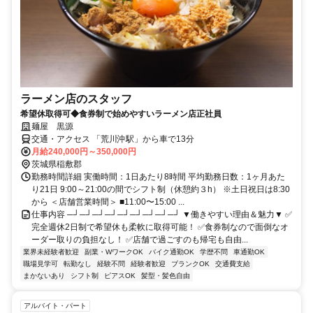
ラーメン店のスタッフ
希望休取得可◆食券制で始めやすいラーメン店正社員
麺屋 黒源
交通・アクセス 「荒川沖駅」から車で13分
月給240,000円～350,000円
茨城県稲敷郡
勤務時間詳細 実働時間：1日あたり8時間 平均勤務日数：1ヶ月あた
り21日 9:00～21:00の間でシフト制（休憩約３h） ※土日祝日は8:30
から ＜店舗営業時間＞ ■11:00〜15:00 ...
仕事内容 ─┘─┘─┘─┘─┘─┘─┘─┘─┘ ▼働きやすい理由＆魅力▼ ✅
完全週休2日制で希望休も柔軟に取得可能！ ✅食券制なので面倒なオ
ーダー取りの負担なし！ ✅店舗で過ごすのも帰宅も自由...
業界未経験者歓迎
副業・WワークOK
バイク通勤OK
学歴不問
車通勤OK
職場見学可
転勤なし
経験不問
経験者歓迎
ブランクOK
交通費支給
まかないあり
シフト制
ピアスOK
髪型・髪色自由
アルバイト・パート