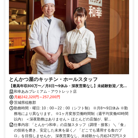
とんかつ屋のキッチン・ホールスタッフ
【最高年収800万〜／月8日〜9休み・深夜営業なし】未経験歓迎／充実
研修／定着率9割超／60年以上の黒字！安定系企業！
和幸あみプレミアム・アウトレット店
月給242,320円～257,200円
茨城県稲敷郡
勤務時間・曜日: 10：00～22：00（シフト制） ※月8〜9日休み ※勤
務地により異なります。 ※1ヶ月変形労働時間制（週平均実働40時間
以内） ＜深夜勤務はありません＞ ほとんどの店舗が、駅...
仕事内容: 「とんかつ和幸」の店舗スタッフ（調理・接客） ＼「食」
の技術を磨き、安定した未来を築く／ 「どこでも通用する食のプ
ロ」を目指しませんか。 深夜営業なし、未経験から月給24万円スタ