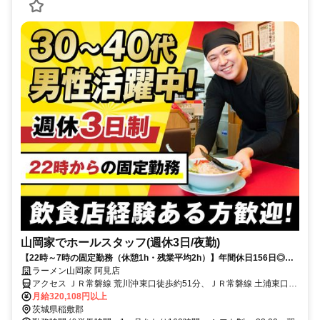
山岡家でホールスタッフ(週休3日/夜勤)
【22時～7時の固定勤務（休憩1h・残業平均2h）】年間休日156日◎初
月から月収32万円！
ラーメン山岡家 阿見店
アクセス ＪＲ常磐線 荒川沖東口徒歩約51分、ＪＲ常磐線 土浦東口徒
歩約63分、ＪＲ常磐線 ひたち野うしく東口徒歩約84分
月給320,108円以上
茨城県稲敷郡