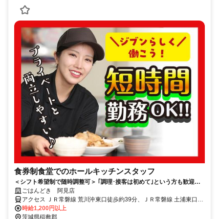
食券制食堂でのホールキッチンスタッフ
＜シフト希望制で随時調整可＞ ｢調理･接客は初めて｣という方も歓迎！
基礎から丁寧にフォローアップ！
ごはんどき 阿見店
アクセス ＪＲ常磐線 荒川沖東口徒歩約39分、ＪＲ常磐線 土浦東口徒
歩約65分、ＪＲ常磐線 ひたち野うしく東口徒歩約70分 荒川沖駅から
時給1,200円以上
車11分
茨城県稲敷郡