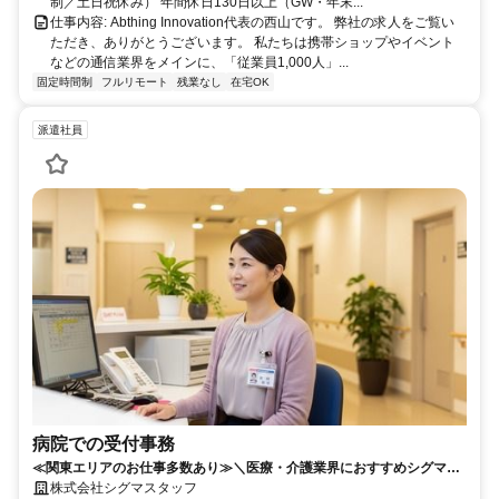
制／土日祝休み） 年間休日130日以上（GW・年末...
仕事内容: Abthing Innovation代表の西山です。 弊社の求人をご覧い
ただき、ありがとうございます。 私たちは携帯ショップやイベント
などの通信業界をメインに、「従業員1,000人」...
固定時間制
フルリモート
残業なし
在宅OK
派遣社員
病院での受付事務
≪関東エリアのお仕事多数あり≫＼医療・介護業界におすすめシグマス
タッフ☆／履歴書不要
株式会社シグマスタッフ