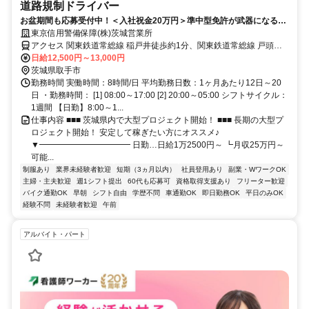
道路規制ドライバー
お盆期間も応募受付中！＜入社祝金20万円＞準中型免許が武器になる！
日給12,500円～｜週3日OK
東京信用警備保障(株)茨城営業所
アクセス 関東鉄道常総線 稲戸井徒歩約1分、関東鉄道常総線 戸頭徒
歩約10分、関東鉄道常総線 ゆめみ野徒歩約19分 稲戸井駅周辺｜直行
日給12,500円～13,000円
直帰OK｜車・バイク通勤可
茨城県取手市
勤務時間 実働時間：8時間/日 平均勤務日数：1ヶ月あたり12日～20
日 ・勤務時間： [1] 08:00～17:00 [2] 20:00～05:00 シフトサイクル：
1週間 【日勤】8:00～1...
仕事内容 ■■■ 茨城県内で大型プロジェクト開始！ ■■■ 長期の大型プ
ロジェクト開始！ 安定して稼ぎたい方にオススメ♪
▼━━━━━━━━━━━ 日勤…日給1万2500円～ ┗月収25万円～
可能...
制服あり
業界未経験者歓迎
短期（3ヵ月以内）
社員登用あり
副業・WワークOK
主婦・主夫歓迎
週1シフト提出
60代も応募可
資格取得支援あり
フリーター歓迎
バイク通勤OK
早朝
シフト自由
学歴不問
車通勤OK
即日勤務OK
平日のみOK
経験不問
未経験者歓迎
午前
アルバイト・パート