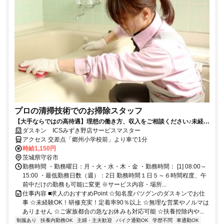
プロの清掃技術でのお掃除スタッフ
【大手ならではの高待遇】理想の働き方、収入をご相談ください♪未経験
歓迎！
ダスキン ICSみずき野店サービスマスター
アクセス 交差点「郷州小学校前」より車で1分
時給1,150円
茨城県守谷市
勤務時間 ・勤務曜日：月・火・水・木・金 ・勤務時間： [1] 08:00～
15:00 ・最低勤務日数（週）：2日 勤務時間１日５～６時間程度、午
前中だけの勤務も可能に変更 ※サービス内容・場所...
仕事内容 ■求人のおすすめPoint ☆知名度バツグンのダスキンでお仕
事 ☆未経験OK！研修充実！定着率90％以上 ☆無理な営業やノルマは
ありません ☆ご家族都合の急なお休みも対応可能 ☆扶養控除内や...
制服あり
扶養内勤務OK
主婦・主夫歓迎
バイク通勤OK
学歴不問
車通勤OK