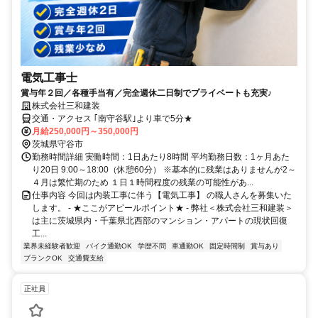
電気工事士
賞与年２回／各種手当有／完全週休二日制でプライベートも充実♪
株式会社三和建装
交通・アクセス ｢南守谷駅｣より車で5分★
月給250,000円～350,000円
茨城県守谷市
勤務時間詳細 実働時間：1日あたり8時間 平均勤務日数：1ヶ月あた
り20日 9:00～18:00（休憩60分） ※基本的に残業はありませんが2～
４月は繁忙期のため １日１時間程度の残業の可能性があ...
仕事内容 今回は内装工事に伴う【電気工事】 の職人さんを募集いた
します。 - ★ここがアピールポイント★ - 弊社＜株式会社三和建装＞
は主に茨城県内・千葉県北西部のマンション・アパートの現状回復
工...
業界未経験者歓迎
バイク通勤OK
学歴不問
車通勤OK
固定時間制
賞与あり
ブランクOK
交通費支給
正社員