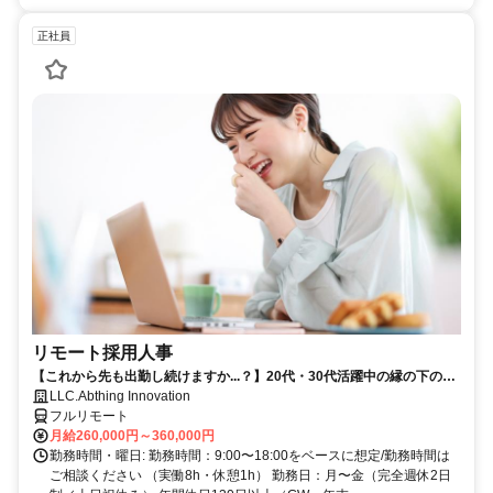
正社員
リモート採用人事
【これから先も出勤し続けますか...？】20代・30代活躍中の縁の下の力
持ちなポジション
LLC.Abthing Innovation
フルリモート
月給260,000円～360,000円
勤務時間・曜日: 勤務時間：9:00〜18:00をベースに想定/勤務時間は
ご相談ください （実働8h・休憩1h） 勤務日：月〜金（完全週休2日