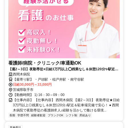
看護師/病院・クリニック/車通勤OK
【週2～3日】夜勤専従⭐日給3万円以上⭕残業なし＆休憩120分✨駅近＆
駐車場完備で安心❗️
西間木病院
【最寄り駅】 ・戸頭駅 ・稲戸井駅 ・南守谷駅
日給30,000円～33,000円
茨城県取手市
【勤務時間】 1) 16：30～09：00
【仕事内容】 【仕事内容】 西間木病院 【週2～3日】 夜勤専従★日給
3万円以上◎残業なし＆休憩120分♪駅近＆駐車場完備で安心！ ● 西間
木病院で夜勤専従の看護師求人♪経験を活かして働ける環境...
長期
学歴不問
経験者歓迎
ブランクOK
シフト制
昇給あり
業務委託