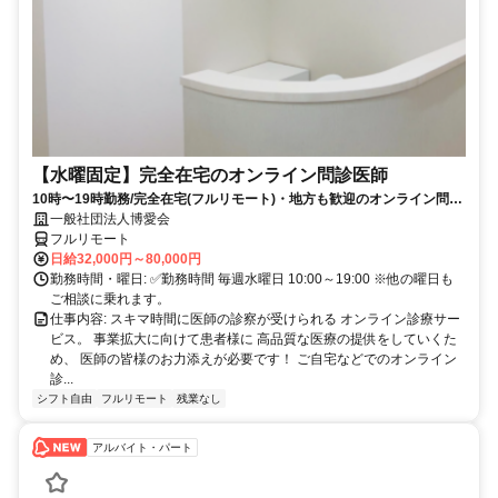
【水曜固定】完全在宅のオンライン問診医師
10時〜19時勤務/完全在宅(フルリモート)・地方も歓迎のオンライン問診
業務
一般社団法人博愛会
フルリモート
日給32,000円～80,000円
勤務時間・曜日: ✅勤務時間 毎週水曜日 10:00～19:00 ※他の曜日も
ご相談に乗れます。
仕事内容: スキマ時間に医師の診察が受けられる オンライン診療サー
ビス。 事業拡大に向けて患者様に 高品質な医療の提供をしていくた
め、 医師の皆様のお力添えが必要です！ ご自宅などでのオンライン
診...
シフト自由
フルリモート
残業なし
アルバイト・パート