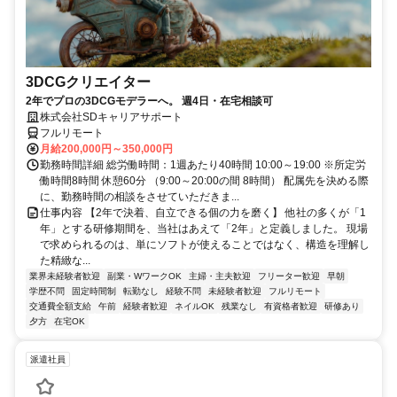
3DCGクリエイター
2年でプロの3DCGモデラーへ。 週4日・在宅相談可
株式会社SDキャリアサポート
フルリモート
月給200,000円～350,000円
勤務時間詳細 総労働時間：1週あたり40時間 10:00～19:00 ※所定労
働時間8時間 休憩60分 （9:00～20:00の間 8時間） 配属先を決める際
に、勤務時間の相談をさせていただきま...
仕事内容 【2年で決着、自立できる個の力を磨く】 他社の多くが「1
年」とする研修期間を、当社はあえて「2年」と定義しました。 現場
で求められるのは、単にソフトが使えることではなく、構造を理解し
た精緻な...
業界未経験者歓迎
副業・WワークOK
主婦・主夫歓迎
フリーター歓迎
早朝
学歴不問
固定時間制
転勤なし
経験不問
未経験者歓迎
フルリモート
交通費全額支給
午前
経験者歓迎
ネイルOK
残業なし
有資格者歓迎
研修あり
夕方
在宅OK
派遣社員