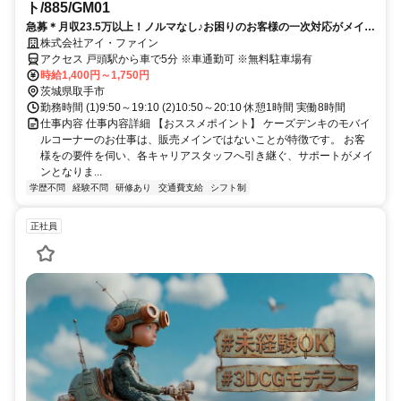
ト/885/GM01
急募＊月収23.5万以上！ノルマなし♪お困りのお客様の一次対応がメイン
☆お声がけの仕方等は事前研修で学べます！#履歴書不要 #未経験歓迎
株式会社アイ・ファイン
アクセス 戸頭駅から車で5分 ※車通勤可 ※無料駐車場有
時給1,400円～1,750円
茨城県取手市
勤務時間 (1)9:50～19:10 (2)10:50～20:10 休憩1時間 実働8時間
仕事内容 仕事内容詳細 【おススメポイント】 ケーズデンキのモバイ
ルコーナーのお仕事は、販売メインではないことが特徴です。 お客
様をの要件を伺い、各キャリアスタッフへ引き継ぐ、サポートがメイ
ンとなりま...
学歴不問
経験不問
研修あり
交通費支給
シフト制
正社員