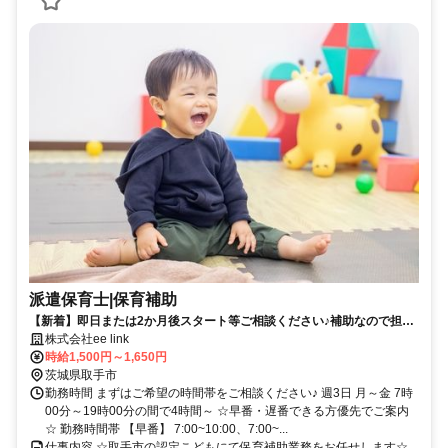
派遣保育士|保育補助
【新着】即日または2か月後スタート等ご相談ください♪補助なので担
任・計画書類・残業は一切なし☆
株式会社ee link
時給1,500円～1,650円
茨城県取手市
勤務時間 まずはご希望の時間帯をご相談ください♪ 週3日 月～金 7時
00分～19時00分の間で4時間～ ☆早番・遅番できる方優先でご案内
☆ 勤務時間帯 【早番】 7:00~10:00、7:00~...
仕事内容 ☆取手市の認定こどもにて保育補助業務をお任せします☆