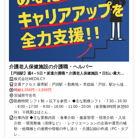
介護老人保健施設の介護職・ヘルパー
【戸頭駅】週4～5日＊派遣介護職＊介護老人保健施設＊日払い最大
90％◎
株式会社MEDILCY
交通アクセス 最寄駅：戸頭駅 ＜勤務地＞ 常総線「戸頭」駅から徒歩
3分 【車通勤：〇】【バイク通勤：〇】【自転車通勤：〇】 ☆周辺環
時給1,350円～1,550円
境☆ マスダ 戸頭店･･･徒歩3分 ガスト 取手戸頭店･･･徒歩3分 セブン
茨城県守谷市
イレブン 取手戸頭4丁目店･･･徒歩4分 守谷市のお仕事探しは当社にお
勤務時間 シフト制 ＜以下を参照＞ ◆主な勤務シフト ・7:30～16:30
任せください！ あなたのご希望を踏まえてご提案させていただきま
・8:00～17:00 ・9:00～18:00 ・11:00～20:00 （各実働8時間 休憩60
す！
分） ※残業はほとん...
仕事内容 ◆主な業務内容 ・食事介助 ・服薬管理 ・排泄介助 ・入浴
介助 ・環境整備（清掃など） ・レクリエーションの企画や運営の補
助 ・他職種との連携や情報の申し送り ・介護記録の作成（PC・タブ
レ...