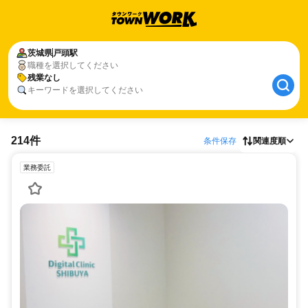
茨城県
戸頭駅
職種を選択してください
残業なし
キーワードを選択してください
214件
条件保存
関連度順
業務委託