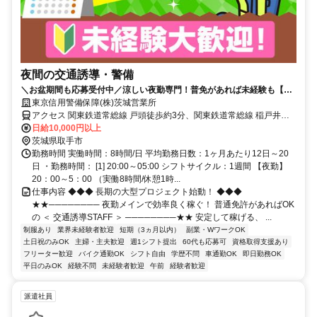
夜間の交通誘導・警備
＼お盆期間も応募受付中／涼しい夜勤専門！普免があれば未経験も【日
給1万円】★入社祝金20万円｜週払いOK｜週2日~自由
東京信用警備保障(株)茨城営業所
アクセス 関東鉄道常総線 戸頭徒歩約3分、関東鉄道常総線 稲戸井徒
歩約11分、関東鉄道常総線 南守谷徒歩約16分 戸頭駅周辺｜直行直帰
日給10,000円以上
OK｜車・バイク通勤可
茨城県取手市
勤務時間 実働時間：8時間/日 平均勤務日数：1ヶ月あたり12日～20
日 ・勤務時間： [1] 20:00～05:00 シフトサイクル：1週間 【夜勤】
20：00～5：00 （実働8時間/休憩1時...
仕事内容 ◆◆◆ 長期の大型プロジェクト始動！ ◆◆◆
★★──────── 夜勤メインで効率良く稼ぐ！ 普通免許があればOK
の ＜ 交通誘導STAFF ＞ ────────★★ 安定して稼げる、 ...
制服あり
業界未経験者歓迎
短期（3ヵ月以内）
副業・WワークOK
土日祝のみOK
主婦・主夫歓迎
週1シフト提出
60代も応募可
資格取得支援あり
フリーター歓迎
バイク通勤OK
シフト自由
学歴不問
車通勤OK
即日勤務OK
平日のみOK
経験不問
未経験者歓迎
午前
経験者歓迎
派遣社員