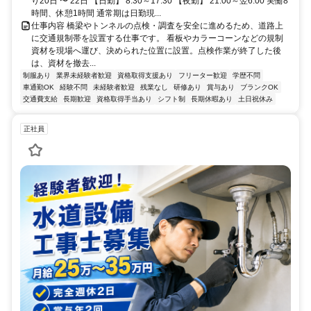
り20日 〜 22日 【日勤】 8:30～17:30 【夜勤】 21:00～翌6:00 実働8
時間、休憩1時間 通常期は日勤現...
仕事内容 橋梁やトンネルの点検・調査を安全に進めるため、道路上
に交通規制帯を設置する仕事です。 看板やカラーコーンなどの規制
資材を現場へ運び、決められた位置に設置。点検作業が終了した後
は、資材を撤去...
制服あり
業界未経験者歓迎
資格取得支援あり
フリーター歓迎
学歴不問
車通勤OK
経験不問
未経験者歓迎
残業なし
研修あり
賞与あり
ブランクOK
交通費支給
長期歓迎
資格取得手当あり
シフト制
長期休暇あり
土日祝休み
正社員