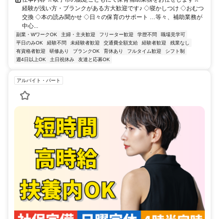
経験が浅い方・ブランクがある方大歓迎です♪ ◇寝かしつけ ◇おむつ
交換 ◇本の読み聞かせ ◇日々の保育のサポート …等々、補助業務が
中心...
副業・WワークOK
主婦・主夫歓迎
フリーター歓迎
学歴不問
職場見学可
平日のみOK
経験不問
未経験者歓迎
交通費全額支給
経験者歓迎
残業なし
有資格者歓迎
研修あり
ブランクOK
育休あり
フルタイム歓迎
シフト制
週4日以上OK
土日祝休み
友達と応募OK
アルバイト・パート