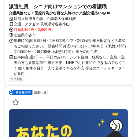
派遣社員 シニア向けマンションでの看護職
介護業務なし！医療行為少な目な人気のケア施設/週払いもOK
短期入所療養介護 介護老人保健施設
交通・アクセス 茨城県守谷市小山
時給2,400円～2,600円
茨城県守谷市
勤務時間詳細 週2日～1日8時間 シフト制 時短や曜日固定などの希望
もご相談ください。 勤務時間例 ①8時30分～17時30分（休憩1時間）
②9時00分～18時00分（休憩1時間） ※その他ご希...
仕事内容 週2日～、平日のみOK、シフト自由、残業なし、主婦・主
夫の方も多数活躍中 来社不要。LINEでお仕事紹介できるのでらくら
く 働く条件を自分一人で交渉できるか不安 専任のコーディネーター
が条件...
シフト制
派遣社員