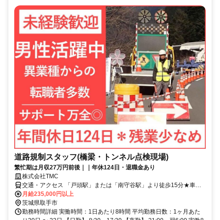
道路規制スタッフ(橋梁・トンネル点検現場)
繁忙期は月収27万円前後｜｜年休124日・退職金あり
株式会社TMC
交通・アクセス 「戸頭駅」または「南守谷駅」より徒歩15分★車通
勤OK
月給235,000円以上
茨城県取手市
勤務時間詳細 実働時間：1日あたり8時間 平均勤務日数：1ヶ月あた