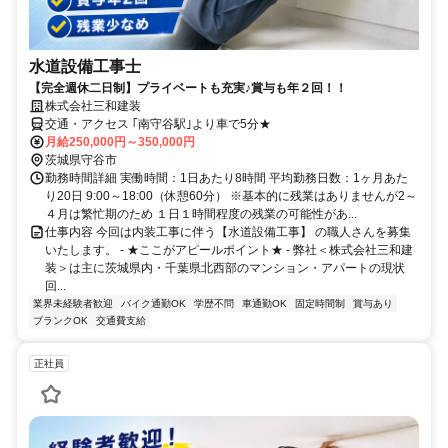
水道設備工事士
【完全週休二日制】プライベートも充実♪賞与も年２回！！
株式会社三和建装
交通・アクセス ｢南守谷駅｣より車で5分★
月給250,000円～350,000円
茨城県守谷市
勤務時間詳細 実働時間：1日あたり8時間 平均勤務日数：1ヶ月あた
り20日 9:00～18:00（休憩60分） ※基本的に残業はありませんが2～
４月は繁忙期のため １日１時間程度の残業の可能性があ...
仕事内容 今回は内装工事に伴う【水道設備工事】 の職人さんを募集
いたします。 - ★ここがアピールポイント★ - 弊社＜株式会社三和建
装＞は主に茨城県内・千葉県北西部のマンション・アパートの現状
回...
業界未経験者歓迎
バイク通勤OK
学歴不問
車通勤OK
固定時間制
賞与あり
ブランクOK
交通費支給
正社員