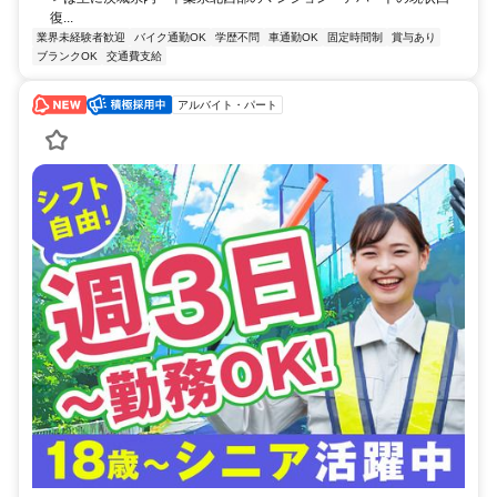
復...
業界未経験者歓迎
バイク通勤OK
学歴不問
車通勤OK
固定時間制
賞与あり
ブランクOK
交通費支給
アルバイト・パート