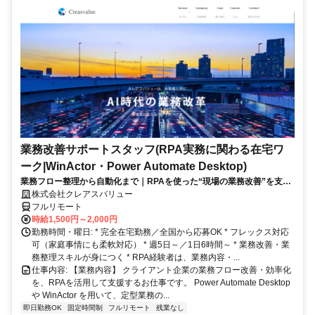
業務改善サポートスタッフ(RPA実務に関わる在宅ワ
ーク|WinActor・Power Automate Desktop)
業務フロー整理から自動化まで｜RPAを使った“現場の業務改善”を支え
る在宅ワーク｜週5日・1日6時間～
株式会社クレアスバリュー
フルリモート
時給1,500円～2,000円
勤務時間・曜日: * 完全在宅勤務／全国から応募OK * フレックス対応
可（家庭事情にも柔軟対応） * 週5日～／1日6時間～ * 業務改善・業
務整理スキルが身につく * RPA経験者は、業務内容・...
仕事内容: 【業務内容】 クライアント企業の業務フロー改善・効率化
を、RPAを活用して支援するお仕事です。 Power Automate Desktop
や WinActor を用いて、定型業務の...
即日勤務OK
固定時間制
フルリモート
残業なし