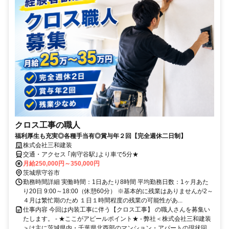
クロス工事の職人
福利厚生も充実◎各種手当有◎賞与年２回【完全週休二日制】
株式会社三和建装
交通・アクセス ｢南守谷駅｣より車で5分★
月給250,000円～350,000円
茨城県守谷市
勤務時間詳細 実働時間：1日あたり8時間 平均勤務日数：1ヶ月あた
り20日 9:00～18:00（休憩60分） ※基本的に残業はありませんが2～
４月は繁忙期のため １日１時間程度の残業の可能性があ...
仕事内容 今回は内装工事に伴う【クロス工事】 の職人さんを募集い
たします。 - ★ここがアピールポイント★ - 弊社＜株式会社三和建装
＞は主に茨城県内・千葉県北西部のマンション・アパートの現状回