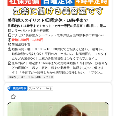
美容師スタイリスト/日曜定休・16時半まで
日曜定休！16時半まで！カット・カラー専門の美容室！週3日～、勤務
時間の相談もOK！扶養内でも働けます！
カラーパレット取手戸頭店
アクセス: 美容室カラーパレット取手戸頭店 茨城県取手市戸頭7-2-5
時給1,250円～1,450円
・取手駅より車で10分 ・TX守谷駅より車で11分
茨城県取手市
勤務時間・曜日: 9：00～16：30の間でご相談ください。 週3日～、
勤務時間の相談もOK！ 平日のみ、土祝のみ、扶養範囲内、フルタイ
ムなどの選択OK！ 土祝のみ勤務日数は少なくてもフルタイ...
仕事内容: 日曜定休！16時半までの短時間勤務！ 平日のみ、扶養内な
どの選択OK！ 程よい客数、程よい業務量、無理をしないで働けま
す！ 「子育てが一段落したから美容師に復帰したい」 「ブラン...
残業なし
週2・3日からOK
シフト制
アルバイト・パート