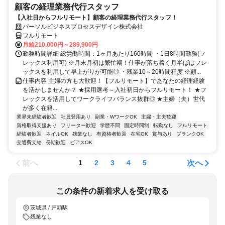
顧客の経理業務代行スタッフ
【入社日からフルリモート】顧客の経理業務代行スタッフ！
パーソルビジネスプロセスデザイン株式会社
フルリモート
月給210,000円～289,900円
勤務時間詳細 総労働時間：1ヶ月あたり160時間 ・1日8時間勤務(フ
レックス利用可) ※月末月初は繁忙期！仕事が落ち着く月半ばはフレ
ックスを利用して早上がりが可能◎ ・残業10～20時間程度 ※顧...
仕事内容 主婦の方も大歓迎！【フルリモート】であなたの経理経験
を活かしませんか？ ★採用選考～入社初日からフルリモート！ ★フ
レックスを活用してワークライフバランス抜群◎ ★主婦（夫）世代
が多く在籍...
業界未経験者歓迎
社員登用あり
副業・WワークOK
主婦・主夫歓迎
資格取得支援あり
フリーター歓迎
学歴不問
固定時間制
転勤なし
フルリモート
経験者歓迎
ネイルOK
残業なし
有資格者歓迎
在宅OK
賞与あり
ブランクOK
交通費支給
長期歓迎
ピアスOK
前へ
次へ
1
2
3
4
5
この条件の新着求人を受け取る
茨城県 / 戸頭駅
残業なし