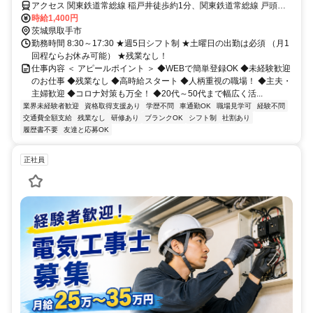
アクセス 関東鉄道常総線 稲戸井徒歩約1分、関東鉄道常総線 戸頭徒
歩約10分、関東鉄道常総線 ゆめみ野徒歩約19分 関東鉄道常総線「稲
時給1,400円
戸井駅」徒歩13分
茨城県取手市
勤務時間 8:30～17:30 ★週5日シフト制 ★土曜日の出勤は必須 （月1
回程ならお休み可能） ★残業なし！
仕事内容 ＜ アピールポイント ＞ ◆WEBで簡単登録OK ◆未経験歓迎
のお仕事 ◆残業なし ◆高時給スタート ◆人柄重視の職場！ ◆主夫・
主婦歓迎 ◆コロナ対策も万全！ ◆20代～50代まで幅広く活...
業界未経験者歓迎
資格取得支援あり
学歴不問
車通勤OK
職場見学可
経験不問
交通費全額支給
残業なし
研修あり
ブランクOK
シフト制
社割あり
履歴書不要
友達と応募OK
正社員