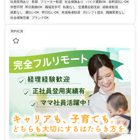
社員登用あり
長期
フリーター歓迎
社会保険あり
バイク通勤OK
給料前払いOK
学歴不問
即日勤務OK
職場見学可
転勤なし
交通費全額支給
経験者歓迎
残業なし
週払いOK
即日払いOK
有資格者歓迎
月1シフト提出
職種変更なし
社会保険完備
ブランクOK
契約社員