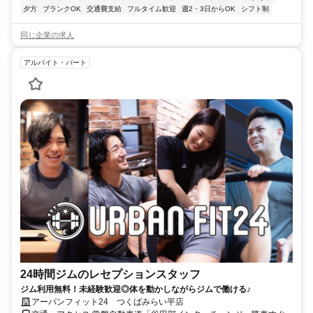
夕方
ブランクOK
交通費支給
フルタイム歓迎
週2・3日からOK
シフト制
同じ企業の求人
アルバイト・パート
24時間ジムのレセプションスタッフ
ジム利用無料！未経験歓迎◎体を動かしながらジムで働ける♪
アーバンフィット24 つくばみらい平店