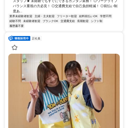
スタッフ★ 未経験でもすぐにできるカンタン業務！ ◎ワークライフ
バランス重視の方必見！ ◎交通費支給で自己負担軽減！ ◎前払い制
度あ...
業界未経験者歓迎
主婦・主夫歓迎
フリーター歓迎
給料前払いOK
学歴不問
経験不問
未経験者歓迎
ブランクOK
交通費支給
長期歓迎
シフト制
履歴書不要
正社員