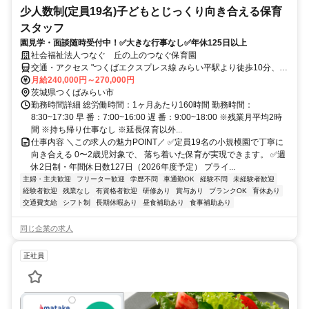
少人数制(定員19名)子どもとじっくり向き合える保育
スタッフ
園見学・面談随時受付中！✅大きな行事なし✅年休125日以上
社会福祉法人つなぐ 丘の上のつなぐ保育園
交通・アクセス "つくばエクスプレス線 みらい平駅より徒歩10分、マ
イカー通勤OK 敷地内に従業員用駐車場完備
月給240,000円～270,000円
茨城県つくばみらい市
勤務時間詳細 総労働時間：1ヶ月あたり160時間 勤務時間：
8:30~17:30 早 番：7:00~16:00 遅 番：9:00~18:00 ※残業月平均2時
間 ※持ち帰り仕事なし ※延長保育以外...
仕事内容 ＼この求人の魅力POINT／ ✅定員19名の小規模園で丁寧に
向き合える 0〜2歳児対象で、 落ち着いた保育が実現できます。 ✅週
休2日制・年間休日数127日（2026年度予定） プライ...
主婦・主夫歓迎
フリーター歓迎
学歴不問
車通勤OK
経験不問
未経験者歓迎
経験者歓迎
残業なし
有資格者歓迎
研修あり
賞与あり
ブランクOK
育休あり
交通費支給
シフト制
長期休暇あり
昼食補助あり
食事補助あり
同じ企業の求人
正社員