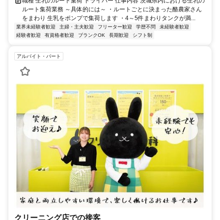
職種 生乳のルート集荷 ドライバー 仕事内容 茨城県内における生乳の
ルート集荷業務 ～具体的には～ ・ルートごとに決まった酪農家さん
をまわり 生乳をポンプで集荷します ・4～5件まわりタンクが満...
業界未経験者歓迎
主婦・主夫歓迎
フリーター歓迎
学歴不問
未経験者歓迎
経験者歓迎
有資格者歓迎
ブランクOK
長期歓迎
シフト制
アルバイト・パート
クリーニング店での接客