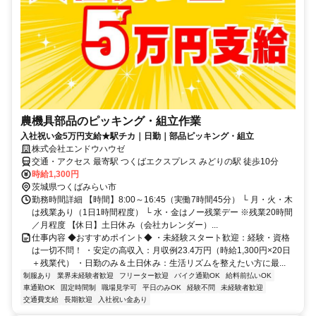
農機具部品のピッキング・組立作業
入社祝い金5万円支給★駅チカ｜日勤｜部品ピッキング・組立
株式会社エンドウハウゼ
交通・アクセス 最寄駅 つくばエクスプレス みどりの駅 徒歩10分
時給1,300円
茨城県つくばみらい市
勤務時間詳細 【時間】8:00～16:45（実働7時間45分） └ 月・火・木
は残業あり（1日1時間程度） └ 水・金はノー残業デー ※残業20時間
／月程度 【休日】土日休み（会社カレンダー）...
仕事内容 ◆おすすめポイント◆ ・未経験スタート歓迎：経験・資格
は一切不問！ ・安定の高収入：月収例23.4万円（時給1,300円×20日
＋残業代） ・日勤のみ＆土日休み：生活リズムを整えたい方に最...
制服あり
業界未経験者歓迎
フリーター歓迎
バイク通勤OK
給料前払いOK
車通勤OK
固定時間制
職場見学可
平日のみOK
経験不問
未経験者歓迎
交通費支給
長期歓迎
入社祝い金あり