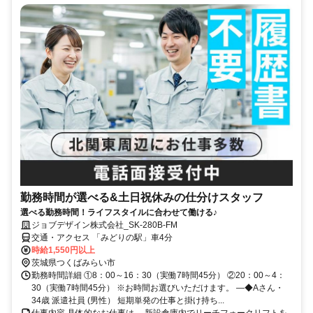
勤務時間が選べる&土日祝休みの仕分けスタッフ
選べる勤務時間！ライフスタイルに合わせて働ける♪
ジョブデザイン株式会社_SK-280B-FM
交通・アクセス 「みどりの駅」車4分
時給1,550円以上
茨城県つくばみらい市
勤務時間詳細 ①8：00～16：30（実働7時間45分） ②20：00～4：
30（実働7時間45分） ※お時間お選びいただけます。 ―◆Aさん・
34歳 派遣社員 (男性） 短期単発の仕事と掛け持ち...
仕事内容 具体的なお仕事は… 新設倉庫内でリーチフォークリフトを