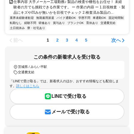
仕事内容 大手メーカー工場勤務♪ 製品の検査や梱包をお任せ！ 未経
験者の方でも挑戦できる作業です。 ー 作業の内容 ー 1.目視検査 ・製
品にキズや凹みが無いかを目視でチェック 2.検査済み製品の...
業界未経験者歓迎
無期雇用派遣
バイク通勤OK
学歴不問
車通勤OK
固定時間制
転勤なし
経験不問
研修あり
賞与あり
ブランクOK
育休あり
交通費支給
土日祝休み
寮・社宅あり
前へ
次へ
1
2
3
4
5
この条件の新着求人を受け取る
茨城県 / みらい平駅
交通費支給
「LINEで受け取る」では、新着求人のほか、おすすめ情報なども配信しま
す。
詳しくはこちら
LINEで受け取る
メールで受け取る