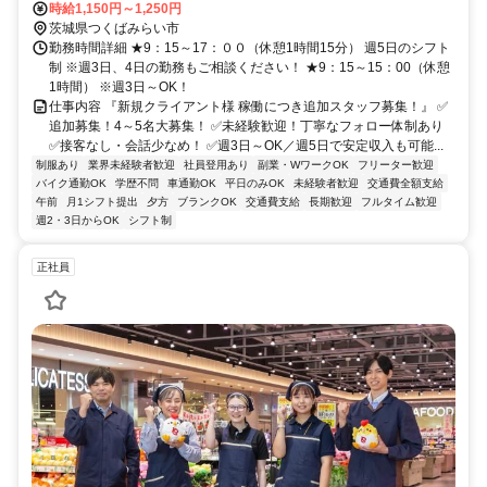
時給1,150円～1,250円
茨城県つくばみらい市
勤務時間詳細 ★9：15～17：００（休憩1時間15分） 週5日のシフト
制 ※週3日、4日の勤務もご相談ください！ ★9：15～15：00（休憩
1時間） ※週3日～OK！
仕事内容 『新規クライアント様 稼働につき追加スタッフ募集！』 ✅
追加募集！4～5名大募集！ ✅未経験歓迎！丁寧なフォロー体制あり
✅接客なし・会話少なめ！ ✅週3日～OK／週5日で安定収入も可能...
制服あり
業界未経験者歓迎
社員登用あり
副業・WワークOK
フリーター歓迎
バイク通勤OK
学歴不問
車通勤OK
平日のみOK
未経験者歓迎
交通費全額支給
午前
月1シフト提出
夕方
ブランクOK
交通費支給
長期歓迎
フルタイム歓迎
週2・3日からOK
シフト制
正社員