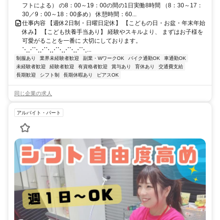
フトによる） の8：00～19：00の間の1日実働8時間 （8：30～17：
30／9：00～18：00多め） 休憩時間：60...
仕事内容 【週休2日制・日曜日定休】 【こどもの日・お盆・年末年始
休み】 【こども扶養手当あり】 経験やスキルより、 まずはお子様を
可愛がることを一番に 大切にしております。
⋱⋰⋱⋰⋱⋰⋱⋰⋱⋰⋱...
制服あり
業界未経験者歓迎
副業・WワークOK
バイク通勤OK
車通勤OK
未経験者歓迎
経験者歓迎
有資格者歓迎
賞与あり
育休あり
交通費支給
長期歓迎
シフト制
長期休暇あり
ピアスOK
同じ企業の求人
アルバイト・パート