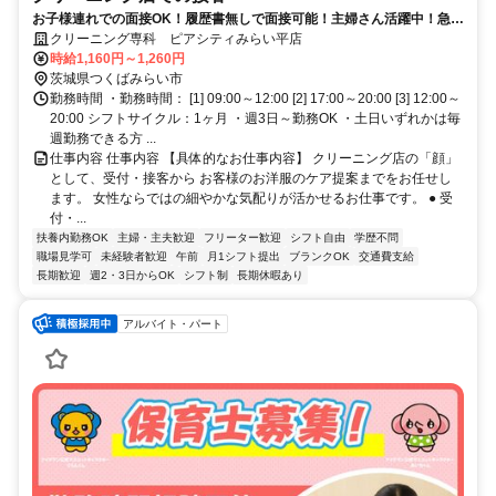
お子様連れでの面接OK！履歴書無しで面接可能！主婦さん活躍中！急な
体調不良もサポート体制万全！
クリーニング専科 ピアシティみらい平店
時給1,160円～1,260円
茨城県つくばみらい市
勤務時間 ・勤務時間： [1] 09:00～12:00 [2] 17:00～20:00 [3] 12:00～
20:00 シフトサイクル：1ヶ月 ・週3日～勤務OK ・土日いずれかは毎
週勤務できる方 ...
仕事内容 仕事内容 【具体的なお仕事内容】 クリーニング店の「顔」
として、受付・接客から お客様のお洋服のケア提案までをお任せし
ます。 女性ならではの細やかな気配りが活かせるお仕事です。 ● 受
付・...
扶養内勤務OK
主婦・主夫歓迎
フリーター歓迎
シフト自由
学歴不問
職場見学可
未経験者歓迎
午前
月1シフト提出
ブランクOK
交通費支給
長期歓迎
週2・3日からOK
シフト制
長期休暇あり
アルバイト・パート