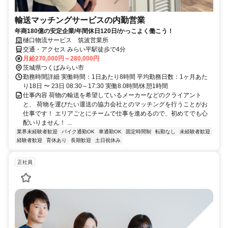
輸送マッチングサービスの内勤営業
年商180億の安定企業/年間休日120日/かっこよく働こう！
樋口物流サービス 筑波営業所
交通・アクセス みらい平駅徒歩で4分
月給270,000円～280,000円
茨城県つくばみらい市
勤務時間詳細 実働時間：1日あたり8時間 平均勤務日数：1ヶ月あた
り18日 〜 23日 08:30～17:30 実働8.0時間/休憩1時間
仕事内容 荷物の輸送を希望しているメーカーなどのクライアント
と、 荷物を運びたい運送の協力会社とのマッチングを行うことがお
仕事です！ エリアごとにチームで仕事を進めるので、初めてでも心
配いりません！ ...
業界未経験者歓迎
バイク通勤OK
車通勤OK
固定時間制
転勤なし
未経験者歓迎
経験者歓迎
育休あり
長期歓迎
土日祝休み
正社員