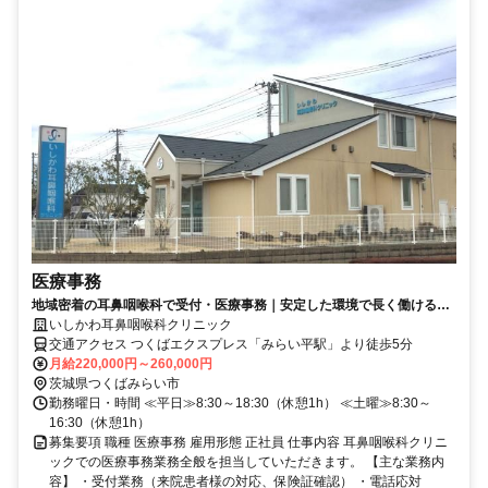
医療事務
地域密着の耳鼻咽喉科で受付・医療事務｜安定した環境で長く働ける職
場
いしかわ耳鼻咽喉科クリニック
交通アクセス つくばエクスプレス「みらい平駅」より徒歩5分
月給220,000円～260,000円
茨城県つくばみらい市
勤務曜日・時間 ≪平日≫8:30～18:30（休憩1h） ≪土曜≫8:30～
16:30（休憩1h）
募集要項 職種 医療事務 雇用形態 正社員 仕事内容 耳鼻咽喉科クリニ
ックでの医療事務業務全般を担当していただきます。 【主な業務内
容】 ・受付業務（来院患者様の対応、保険証確認） ・電話応対