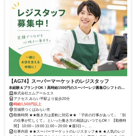
【AG74】スーパーマーケットのレジスタッフ
未経験＆ブランクOK！高時給1500円のスーパーレジ募集◎シフトの相
談もしやすく家庭との両立も安心♪
株式会社エムアールエス
アクセス みらい平駅より徒歩20分
時給1,500円以上
茨城県つくばみらい市
勤務時間 ★★働き方は柔軟に対応★★ 「子供の行事があって」 「別
の仕事が忙しくて」 といった働き方の相談はいつでもOK！ 【勤務時
間】 10:00～19:00 11:00～20:00 ★週3日～、...
仕事内容 ★★スーパーマーケットのレジスタッフ★★ ★人気のレジ