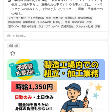
使用した積み下ろし、運搬のお仕事です！ やる事としては、 ・トラ
ックからの積み下ろし（空箱が入ったラック） ・運搬 ・手作業での
仕分け...
フリーター歓迎
バイク通勤OK
早朝
学歴不問
車通勤OK
即日勤務OK
固定時間制
職場見学可
平日のみOK
転勤なし
午前
経験者歓迎
夜間
週払いOK
有資格者歓迎
夕方
ブランクOK
交通費支給
フルタイム歓迎
深夜
同じ企業の求人
派遣社員