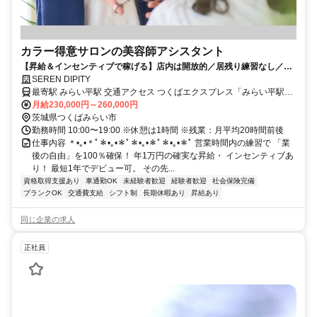
カラー得意サロンの美容師アシスタント
【昇給＆インセンティブで稼げる】店内は開放的／居残り練習なし／週
休2日制＆長期休暇も確保！<br>
SEREN DIPITY
最寄駅 みらい平駅 交通アクセス つくばエクスプレス「みらい平駅」
より徒歩10分
月給230,000円～260,000円
茨城県つくばみらい市
勤務時間 10:00〜19:00 ※休憩は1時間 ※残業：月平均20時間前後
仕事内容 ＊•｡•＊ﾟ＊•｡•＊ﾟ＊•｡•＊ﾟ＊•｡•＊ﾟ 営業時間内の練習で 「業
後の自由」を100％確保！ 年1万円の確実な昇給・ インセンティブあ
り！ 最短1年でデビュー可。 その先...
資格取得支援あり
車通勤OK
未経験者歓迎
経験者歓迎
社会保険完備
ブランクOK
交通費支給
シフト制
長期休暇あり
昇給あり
同じ企業の求人
正社員