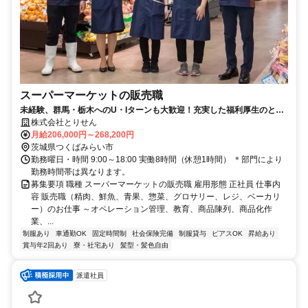
スーパーマーケットの販売職
未経験、群馬・栃木へのU・Iターンも大歓迎！充実した福利厚生のとり
せんで正社員転職！
株式会社とりせん
月給206,000円～268,200円
茨城県つくばみらい市
勤務曜日・時間 9:00～18:00 実働8時間（休憩1時間） ＊部門により
勤務時間帯は異なります。
募集要項 職種 スーパーマーケットの販売職 雇用形態 正社員 仕事内
容 販売職（精肉、鮮魚、青果、惣菜、グロサリー、レジ、ベーカリ
ー）のお仕事 ～オペレーション管理、教育、商品陳列、商品化作
業、...
制服あり
車通勤OK
固定時間制
社会保険完備
制服貸与
ピアスOK
昇給あり
賞与年2回あり
寮・社宅あり
髪型・髪色自由
派遣社員