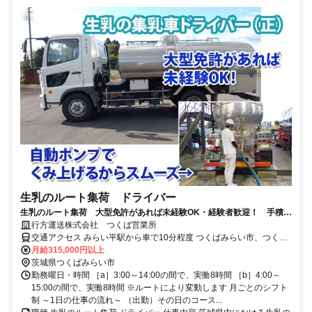
生乳のルート集荷 ドライバー
生乳のルート集荷 大型免許があれば未経験OK・経験者歓迎！ 手積み
手おろしなく50代60代も活躍中◎
行方運送株式会社 つくば営業所
交通アクセス みらい平駅から車で10分程度 つくばみらい市、つくば
市、守谷市などから通っているスタッフがいます 車通勤可／駐車場
月給315,000円以上
完備
茨城県つくばみらい市
勤務曜日・時間 ［a］3:00～14:00の間で、実働8時間 ［b］4:00～
15:00の間で、実働8時間 ※ルートにより変動します 月ごとのシフト
制 ～1日の仕事の流れ～ （出勤）その日のコース...