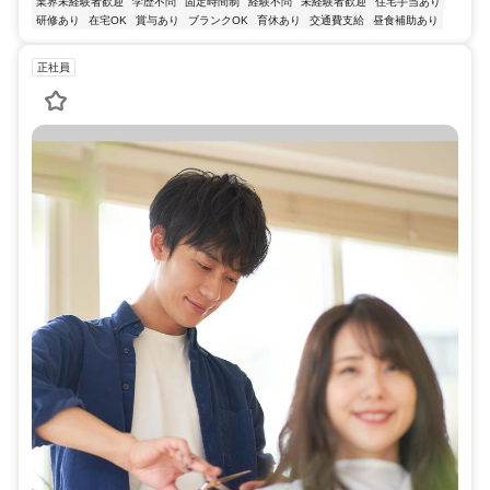
業界未経験者歓迎
学歴不問
固定時間制
経験不問
未経験者歓迎
住宅手当あり
研修あり
在宅OK
賞与あり
ブランクOK
育休あり
交通費支給
昼食補助あり
正社員