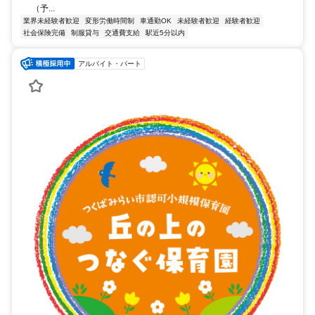
（予...
業界未経験者歓迎
変形労働時間制
車通勤OK
未経験者歓迎
経験者歓迎
社会保険完備
制服貸与
交通費支給
駅近5分以内
アルバイト・パート