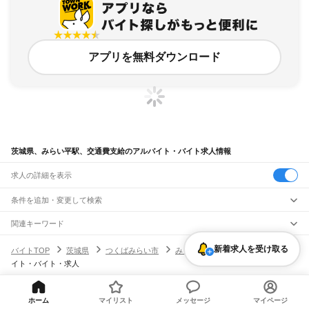
アプリを無料ダウンロード
茨城県、みらい平駅、交通費支給のアルバイト・バイト求人情報
求人の詳細を表示
条件を追加・変更して検索
市区町村を追加・変更
関連キーワード
完全在宅ワーク 全国
シール貼り 在宅
現在地周辺
ガチャガチャ
犬カフェ
茨城県
駅を追加・変更
新着求人を受け取る
バイトTOP
茨城県
つくばみらい市
みらい平駅
交通費支給のアルバ
茨城県
すべて
イト・バイト・求人
水戸市
日立市
土浦市
古河市
石岡市
結城市
龍ケ崎市
下妻市
常総市
常陸太田市
職種を追加・変更
JR常磐線(取手～いわき)
高萩市
北茨城市
笠間市
取手市
牛久市
つくば市
ひたちなか市
鹿嶋市
潮来市
取手駅
藤代駅
龍ケ崎市駅
牛久駅
ひたち野うしく駅
荒川沖駅
土浦駅
神立駅
高浜駅
飲食・フードサービス
守谷市
常陸大宮市
那珂市
筑西市
坂東市
稲敷市
かすみがうら市
桜川市
神栖市
特徴を追加・変更
石岡駅
羽鳥駅
岩間駅
友部駅
内原駅
赤塚駅
偕楽園駅
水戸駅
勝田駅
佐和駅
東海駅
飲食・フードサービス
行方市
鉾田市
つくばみらい市
すべて
小美玉市
東茨城郡
那珂郡
久慈郡
稲敷郡
結城郡
ホーム
マイリスト
メッセージ
マイページ
ヘルプ・お問い合わせ
サイトマップ
利用規約・プライバシーポリシー
大甕駅
常陸多賀駅
日立駅
小木津駅
十王駅
高萩駅
南中郷駅
磯原駅
大津港駅