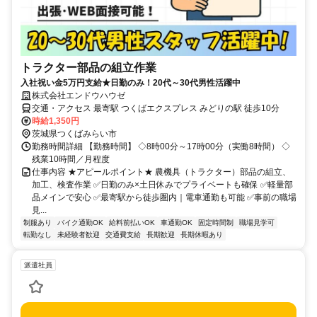
トラクター部品の組立作業
入社祝い金5万円支給★日勤のみ！20代～30代男性活躍中
株式会社エンドウハウゼ
交通・アクセス 最寄駅 つくばエクスプレス みどりの駅 徒歩10分
時給1,350円
茨城県つくばみらい市
勤務時間詳細 【勤務時間】 ◇8時00分～17時00分（実働8時間） ◇
残業10時間／月程度
仕事内容 ★アピールポイント★ 農機具（トラクター）部品の組立、
加工、検査作業 ✅日勤のみ×土日休みでプライベートも確保 ✅軽量部
品メインで安心 ✅最寄駅から徒歩圏内｜電車通勤も可能 ✅事前の職場
見...
制服あり
バイク通勤OK
給料前払いOK
車通勤OK
固定時間制
職場見学可
転勤なし
未経験者歓迎
交通費支給
長期歓迎
長期休暇あり
派遣社員