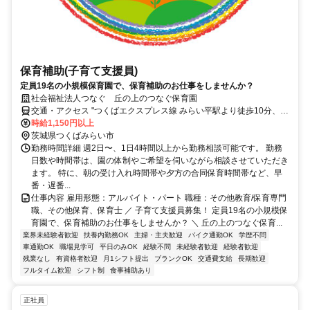
保育補助(子育て支援員)
定員19名の小規模保育園で、保育補助のお仕事をしませんか？
社会福祉法人つなぐ 丘の上のつなぐ保育園
交通・アクセス "つくばエクスプレス線 みらい平駅より徒歩10分、マ
イカー通勤OK 敷地内に従業員用駐車場完備
時給1,150円以上
茨城県つくばみらい市
勤務時間詳細 週2日〜、1日4時間以上から勤務相談可能です。 勤務
日数や時間帯は、園の体制やご希望を伺いながら相談させていただき
ます。 特に、朝の受け入れ時間帯や夕方の合同保育時間帯など、早
番・遅番...
仕事内容 雇用形態：アルバイト・パート 職種：その他教育/保育専門
職、その他保育、保育士 ／ 子育て支援員募集！ 定員19名の小規模保
育園で、保育補助のお仕事をしませんか？ ＼ 丘の上のつなぐ保育...
業界未経験者歓迎
扶養内勤務OK
主婦・主夫歓迎
バイク通勤OK
学歴不問
車通勤OK
職場見学可
平日のみOK
経験不問
未経験者歓迎
経験者歓迎
残業なし
有資格者歓迎
月1シフト提出
ブランクOK
交通費支給
長期歓迎
フルタイム歓迎
シフト制
食事補助あり
正社員