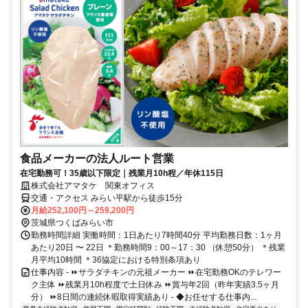
食品メーカーの法人ルート営業
在宅勤務可！35歳以下限定｜残業月10h程／年休115日
株式会社アマタケ 関東オフィス
交通・アクセス みらい平駅から徒歩15分
月給252,100円～259,200円
茨城県つくばみらい市
勤務時間詳細 実働時間：1日あたり7時間40分 平均勤務日数：1ヶ月
あたり20日 〜 22日 ＊勤務時間9：00～17：30 （休憩50分） ＊残業
月平均10時間 ＊36協定における特別条項あり
仕事内容 - ⏩サラダチキンの元祖メーカー ⏩在宅勤務OKのテレワー
ク主体 ⏩残業月10h程度で土日休み ⏩賞与年2回（昨年実績3.5ヶ月
分） ⏩8日間の連続休暇取得実績あり - ◆お任せする仕事内...