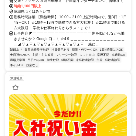
交通・アクセス 常磐自動車道「谷田部インターチェンジ」降車すぐ
時給1,100円以上
茨城県つくばみらい市
勤務時間詳細 【勤務時間】 10:00～21:00 上記時間内で、週3日・1日
4h～OK！ ☆10時～18時で勤務できる方大歓迎！ ☆21時まで働ける
方大歓迎！ 学校や仕事終わりからラストまで！...
仕事内容 ◤￣￣￣￣￣￣￣￣￣￣￣￣￣￣￣￣ 体を動かしながら働
きませんか？ Google口コミ ☆4.9 ＿＿＿＿＿＿＿＿＿＿＿＿＿＿＿
＿◢ ▽▲▽▲▽▲▽▲▽▲▽▲▽▲▽▲▽ 一緒に...
制服あり
業界未経験者歓迎
社員登用あり
副業・WワークOK
1日4時間以内OK
土日祝のみOK
主婦・主夫歓迎
フリーター歓迎
シフト自由
学歴不問
車通勤OK
職場見学可
平日のみOK
学生歓迎
経験不問
未経験者歓迎
午前
経験者歓迎
ネイルOK
残業なし
派遣社員