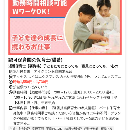
認可保育園の保育士(遅番)
遅番保育士【要資格】子どもたちにとっても、職員にとっても、”心の基
地”となる保育園を目指しています！
認可保育園 アイグラン保育園陽光台
アクセス つくばエクスプレス みらい平徒歩約4分、つくばエクスプレ
ス みどりの東出口徒歩約55分、関東鉄道常総線 小絹徒歩約67分
時給1,550円～1,730円
茨城県つくばみらい市
勤務時間 【勤務時間例】 7:00～12:00 週3日 16:00～20:00 週4日
7:00～16:30 週1日 等 それぞれのご状況に合わせたシフト作成可能
【休日】日・祝、年末年始 ...
仕事内容 【仕事内容】 《遅番担当保育士の求人情報》 パート保育士
募集中！勤務時間帯ご相談ください◎資格があれば年齢不問・ブラン
クや経験が浅くてもＯＫ！ パート社員として0～5歳の子ども達の保
育業務を...
主婦・主夫歓迎
学歴不問
平日のみOK
未経験者歓迎
経験者歓迎
研修あり