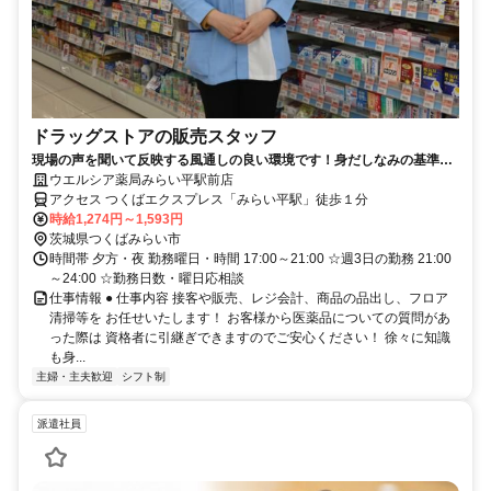
ドラッグストアの販売スタッフ
現場の声を聞いて反映する風通しの良い環境です！身だしなみの基準を
大幅に緩和しました！
ウエルシア薬局みらい平駅前店
アクセス つくばエクスプレス「みらい平駅」徒歩１分
時給1,274円～1,593円
茨城県つくばみらい市
時間帯 夕方・夜 勤務曜日・時間 17:00～21:00 ☆週3日の勤務 21:00
～24:00 ☆勤務日数・曜日応相談
仕事情報 ● 仕事内容 接客や販売、レジ会計、商品の品出し、フロア
清掃等を お任せいたします！ お客様から医薬品についての質問があ
った際は 資格者に引継ぎできますのでご安心ください！ 徐々に知識
も身...
主婦・主夫歓迎
シフト制
派遣社員