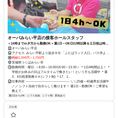
オーパみらい平店の接客ホールスタッフ
＜16時までor夕方から勤務OK＞週1日～OK◎22時以降＆土日祝は時給
UP✨パチンコ知識ナシ大歓迎です！
オーパみらい平店
アクセス: みらい平駅より徒歩８分 「ふたばランド入口」バス停より
徒歩１分 ※車通勤OK・バイク通勤OK・自転車通勤OK・無料駐車場
時給1,300円～1,750円
あり
茨城県つくばみらい市
勤務時間・曜日: ＜8:00～16:00/16:00～23:30＞ ＊1日4時間以上！ ＊
学校がお休みの日はフルタイムで働きたい！という方も活躍中 ＊週
3、4日程度勤務ＯＫ(シフト制) ＊17、1...
仕事内容: ----------------------------------------- ＼＼20歳～40歳男女活躍中
／／ シフト自由で自分らしく働けます！ 週1日～勤務OK！ご希望を
教えて...
週1日からOK
シフト自由
シフト制
昇給あり
正社員