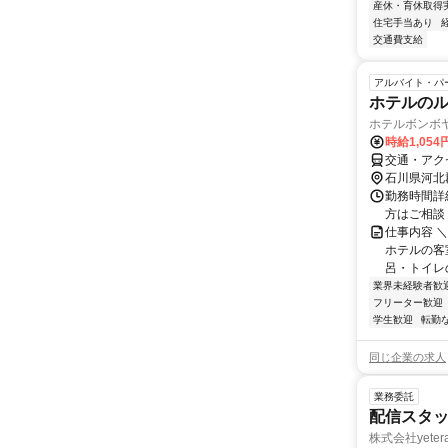
産休・育休取得
住宅手当あり
交通費支給
アルバイト・パ
ホテルの
ホテルボンボ
時給1,054
交通・アク
石川県河北
勤務時間詳細
方はご相談
仕事内容 ＼
ホテルの客
呂・トイレの
業界未経験者歓
フリーター歓迎
学生歓迎
転勤
同じ企業の求人
業務委託
配信スタッ
株式会社yeter