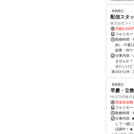
業務委託
配信スタッ
株式会社ライ
月給2,000
フルリモー
勤務時間・
由） ⛅週1
副業・Wワ
仕事内容: 
ませんか？
ぎたいけど…
週1日からOK
業務委託
早慶・立教
HUSTAR株式
完全歩合制
フルリモー
勤務時間・曜
仕事内容:
して一緒に
活躍中！★