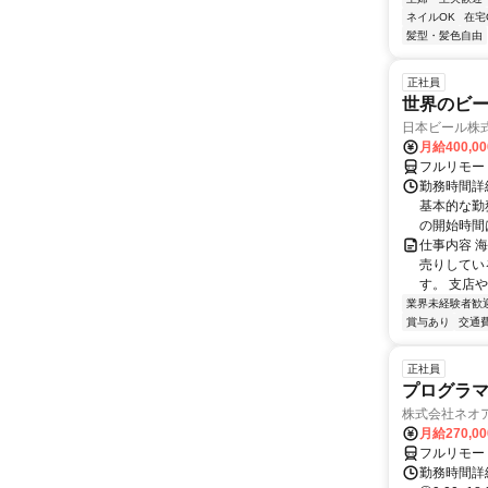
ネイルOK
在宅
髪型・髪色自由
正社員
世界のビ
日本ビール株
月給400,0
フルリモー
勤務時間詳細
基本的な勤務
の開始時間は
仕事内容 
売りしてい
す。 支店
業界未経験者歓
賞与あり
交通
正社員
プログラマ
株式会社ネオ
月給270,0
フルリモー
勤務時間詳細