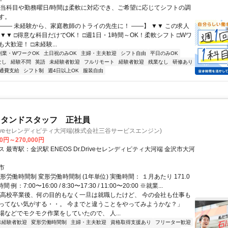
担当科目や勤務曜日/時間は柔軟に対応でき、ご希望に応じてシフトの調
す。
【―― 未経験から、家庭教師のトライの先生に！ ――】 ▼▼ この求人
！ ▼▼ □得意な科目だけでOK！ □週1日・1時間～OK！柔軟シフト □Wワ
大歓迎！ □未経験...
副業・WワークOK
土日祝のみOK
主婦・主夫歓迎
シフト自由
平日のみOK
なし
経験不問
英語
未経験者歓迎
フルリモート
経験者歓迎
残業なし
研修あり
通費支給
シフト制
週4日以上OK
服装自由
スタンドスタッフ 正社員
.Driveセレンディピティ大河端(株式会社三谷サービスエンジン)
00円～270,000円
EOS Dr.Driveセレンディピティ大河端 金沢市大河
市
形労働時間制 変形労働時間制 (1年単位) 実働時間： １月あたり 171.0
例：7:00〜16:00 / 8:30〜17:30 / 11:00〜20:00 ※就業...
「高校卒業後、何の目的もなく一旦は就職したけど、 今の会社も仕事も
ってない気がする・・。 今までと違うことをやってみようかな？」
場などでモクモク作業をしていたので、 人...
未経験者歓迎
変形労働時間制
主婦・主夫歓迎
資格取得支援あり
フリーター歓迎