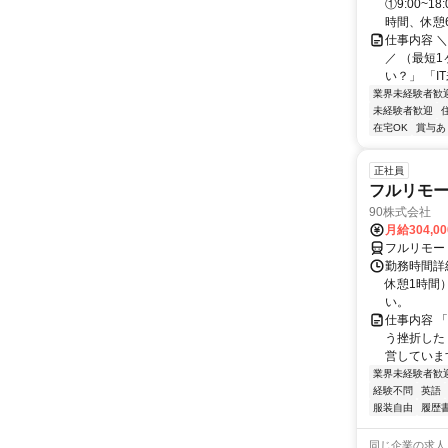
①9:00~
時間、休憩6.
仕事内容 
／ （最短
い？」 「I
業界未経験者歓
未経験者歓迎
在宅OK
賞与あ
正社員
フルリモ
90株式会社
月給304,0
フルリモー
勤務時間詳
休憩1時間
い。
仕事内容 
う挫折したく
営しています
業界未経験者歓
経験不問
英語
服装自由
履歴
同じ企業の求人