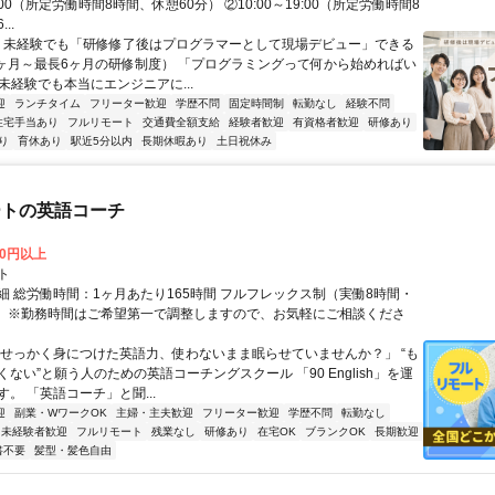
18:00（所定労働時間8時間、休憩60分） ②10:00～19:00（所定労働時間8
..
＼ 未経験でも「研修修了後はプログラマーとして現場デビュー」できる
1ヶ月～最長6ヶ月の研修制度） 「プログラミングって何から始めればい
T未経験でも本当にエンジニアに...
迎
ランチタイム
フリーター歓迎
学歴不問
固定時間制
転勤なし
経験不問
住宅手当あり
フルリモート
交通費全額支給
経験者歓迎
有資格者歓迎
研修あり
り
育休あり
駅近5分以内
長期休暇あり
土日祝休み
ートの英語コーチ
00円以上
ト
細 総労働時間：1ヶ月あたり165時間 フルフレックス制（実働8時間・
） ※勤務時間はご希望第一で調整しますので、お気軽にご相談くださ
「せっかく身につけた英語力、使わないまま眠らせていませんか？」 “も
ない”と願う人のための英語コーチングスクール 「90 English」を運
。 「英語コーチ」と聞...
迎
副業・WワークOK
主婦・主夫歓迎
フリーター歓迎
学歴不問
転勤なし
未経験者歓迎
フルリモート
残業なし
研修あり
在宅OK
ブランクOK
長期歓迎
書不要
髪型・髪色自由