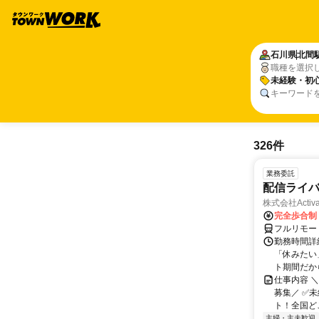
石川県
北間
職種を選択
未経験・初心
キーワード
326件
業務委託
配信ライ
株式会社Activa
完全歩合制
フルリモー
勤務時間詳
「休みたい
ト期間だか
仕事内容 
募集／ ✅
ト！全国どこ
主婦・主夫歓迎