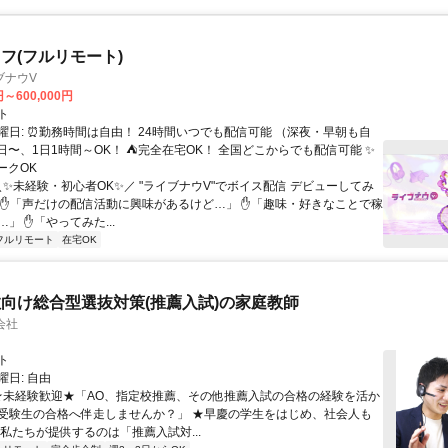
フ(フルリモート)
ブナウV
円～600,000円
ト
曜日: ⏰勤務時間は自由！ 24時間いつでも配信可能 （深夜・早朝も自
日〜、1日1時間～OK！ ⛺完全在宅OK！ 全国どこからでも配信可能 ✨
ークOK
＼✨未経験・初心者OK✨／ "ライブナウV"でボイス配信 デビューしてみ
 ✋「声だけの配信活動に興味があるけど…」 ✋「趣味・好きなことで稼
」 ✋「やってみた...
フルリモート
在宅OK
向け総合型選抜対策(推薦入試)の家庭教師
会社
ト
日: 自由
 ★未経験歓迎★「AO、指定校推薦、その他推薦入試の合格の経験を活か
受験生の合格へ伴走しませんか？」 ★早慶の学生をはじめ、社会人も
 私たちが提供するのは「推薦入試対...