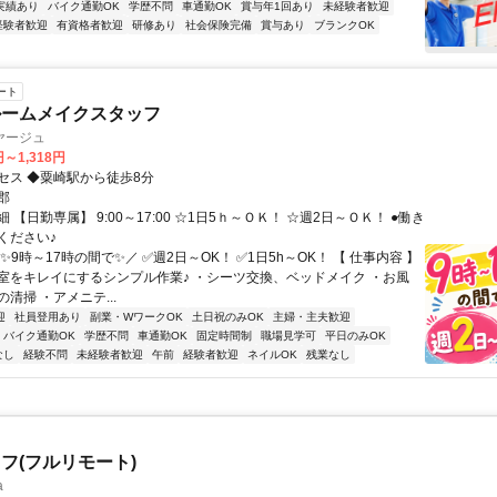
実績あり
バイク通勤OK
学歴不問
車通勤OK
賞与年1回あり
未経験者歓迎
経験者歓迎
有資格者歓迎
研修あり
社会保険完備
賞与あり
ブランクOK
ート
ルームメイクスタッフ
ヤージュ
円～1,318円
セス ◆粟崎駅から徒歩8分
郡
 【日勤専属】 9:00～17:00 ☆1日5ｈ～ＯＫ！ ☆週2日～ＯＫ！ ●働き
ください♪
✨9時～17時の間で✨／ ✅週2日～OK！ ✅1日5h～OK！ 【 仕事内容 】
室をキレイにするシンプル作業♪ ・シーツ交換、ベッドメイク ・お風
清掃 ・アメニテ...
迎
社員登用あり
副業・WワークOK
土日祝のみOK
主婦・主夫歓迎
バイク通勤OK
学歴不問
車通勤OK
固定時間制
職場見学可
平日のみOK
なし
経験不問
未経験者歓迎
午前
経験者歓迎
ネイルOK
残業なし
フ(フルリモート)
a