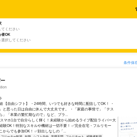
駅
してください
者OK
を選択してください
条件保
バー
tion
ト
細 【自由シフト】 ・24時間、いつでも好きな時間に配信してOK！ ・
」と思った日は自由に休んで大丈夫です。 ・「家庭の事情で」「テス
ら」「本業の繁忙期なので」など、プラ...
＼スマホ1台で自分らしく輝く！未経験から始めるライブ配信ライバー大
未経験OK！特別なスキルや機材は一切不要！ ✅完全在宅・フルリモー
からでも参加OK！ ✅顔出しなしの「...
フリーター歓迎
短期
シフト自由
学歴不問
フルリモート
経験者歓迎