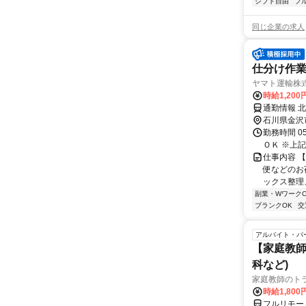
シフト自由
フ
同じ企業の求人
仕分け作業
ヤマト運輸株式
時給1,20
通勤情報 
石川県金沢
勤務時間 05:
ＯＫ ※上記
仕事内容 
便などのお
ックス整理
副業・WワークO
ブランクOK
交
アルバイト・パ
【家庭教師
科など)
家庭教師のト
時給1,800
フルリモー