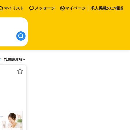
マイリスト
メッセージ
マイページ
求人掲載のご相談
存
関連度順