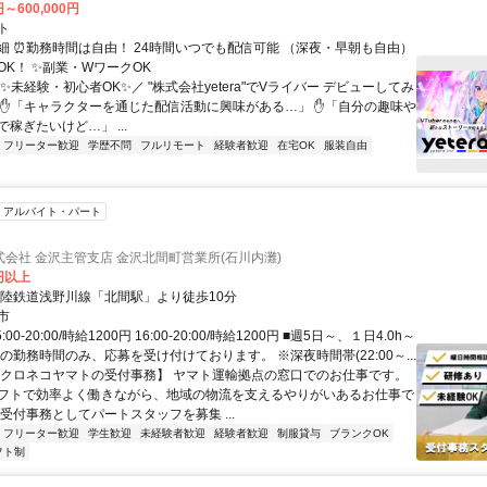
円～600,000円
ト
細 ⏰勤務時間は自由！ 24時間いつでも配信可能 （深夜・早朝も自由）
OK！ ✨副業・WワークOK
✨未経験・初心者OK✨／ "株式会社yetera"でVライバー デビューしてみ
 ✋「キャラクターを通じた配信活動に興味がある…」 ✋「自分の趣味や
稼ぎたいけど…」 ...
フリーター歓迎
学歴不問
フルリモート
経験者歓迎
在宅OK
服装自由
アルバイト・パート
会社 金沢主管支店 金沢北間町営業所(石川内灘)
0円以上
北陸鉄道浅野川線「北間駅」より徒歩10分
市
00-20:00/時給1200円 16:00-20:00/時給1200円 ■週5日～、１日4.0h～
の勤務時間のみ、応募を受け付けております。 ※深夜時間帯(22:00～...
【クロネコヤマトの受付事務】 ヤマト運輸拠点の窓口でのお仕事です。
フトで効率よく働きながら、地域の物流を支えるやりがいあるお仕事で
受付事務としてパートスタッフを募集 ...
フリーター歓迎
学生歓迎
未経験者歓迎
経験者歓迎
制服貸与
ブランクOK
フト制