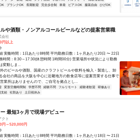
OK
ブランクOK
長期歓迎
完全歩合制
単発
ピアスOK
服装自由
ひげOK
ールや酒類・ノンアルコールビールなどの提案営業職
式会社
00円以上
ト
 実働時間：1日あたり8時間 平均勤務日数：1ヶ月あたり20日 〜 22日
時間：8:30～17:30(休憩時間 1時間00分) 営業場所や状況により勤務
変動しま...
海外のビールや酒類、国産のクラフトビールや飲料を輸入・製造し、卸
る会社の商品を大阪を中心に近畿地方の飲食店等に提案営業する仕事で
や営業所はありませんので、ご自宅を拠点とし...
迎
変形労働時間制
学歴不問
経験不問
フルリモート
経験者歓迎
研修あり
費支給
社割あり
土日祝休み
ー 最短3ヶ月で現場デビュー
アクト
00円～520,000円
ト
 実働時間：1日あたり8時間 平均勤務日数：1ヶ月あたり18日 〜 21日