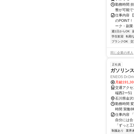
勤務時間 
整が可能で
仕事内容 
のPOINT
ーク・副業も
週1日からOK
学生歓迎
転勤
ブランクOK
交
同じ企業の求人
正社員
ガソリン
ENEOS Dr
月給191,3
交通アクセス 最寄駅：金沢駅 EN
端西2ー51
石川県金沢
勤務時間 変
時間 実働8時間 
仕事内容 
自分には合
「ずっと工
制服あり
業界