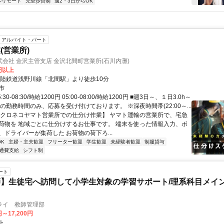
ルリモート
完全歩合制
週2・3日からOK
アルバイト・パート
(営業所)
会社 金沢主管支店 金沢北間町営業所(石川内灘)
0円以上
北陸鉄道浅野川線「北間駅」より徒歩10分
市
30-08:30/時給1200円 05:00-08:00/時給1200円 ■週3日～、１日3.0h～
の勤務時間のみ、応募を受け付けております。 ※深夜時間帯(22:00～...
【クロネコヤマト営業所での仕分け作業】 ヤマト運輸の営業所で、宅急
荷物を 地域ごとに仕分けするお仕事です。 端末を使った情報入力、ボ
、ドライバーが集荷した お荷物の荷下ろ...
K
主婦・主夫歓迎
フリーター歓迎
学生歓迎
未経験者歓迎
制服貸与
通費支給
シフト制
ート
】生徒宅へ訪問して小学生対象の学習サポート/理系科目メイン
ライ 教師管理部
円～17,200円
ト