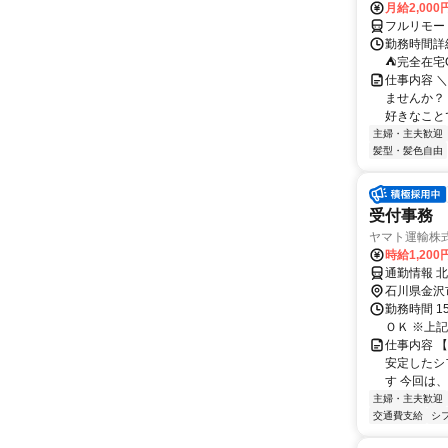
月給2,000
フルリモー
勤務時間詳
⛺完全在宅
仕事内容 ＼
ませんか？
好きなことで
主婦・主夫歓迎
髪型・髪色自由
受付事務
ヤマト運輸株式
時給1,20
通勤情報 
石川県金沢
勤務時間 15:
ＯＫ ※上記
仕事内容 
安定したシ
す 今回は、
主婦・主夫歓迎
交通費支給
シ