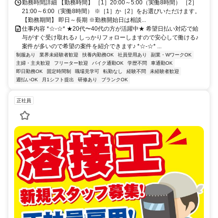
勤務時間詳細 【勤務時間】 ［1］20:00～5:00（実働8時間） ［2］
21:00～6:00（実働8時間） ※［1］か［2］をお選びいただけます。
【勤務期間】 即日～長期 ※勤務開始日は相談...
仕事内容 *☆-☆* ★20代〜40代の方が活躍中★ 希望日払い対応で給
与がすぐ受け取れる♪ しっかりフォローしますので安心して働ける♪
案件が多いので希望の案件を紹介できます♪ *☆-☆* ...
制服あり
業界未経験者歓迎
扶養内勤務OK
社員登用あり
副業・WワークOK
主婦・主夫歓迎
フリーター歓迎
バイク通勤OK
学歴不問
車通勤OK
即日勤務OK
固定時間制
職場見学可
転勤なし
経験不問
未経験者歓迎
週払いOK
月1シフト提出
研修あり
ブランクOK
正社員