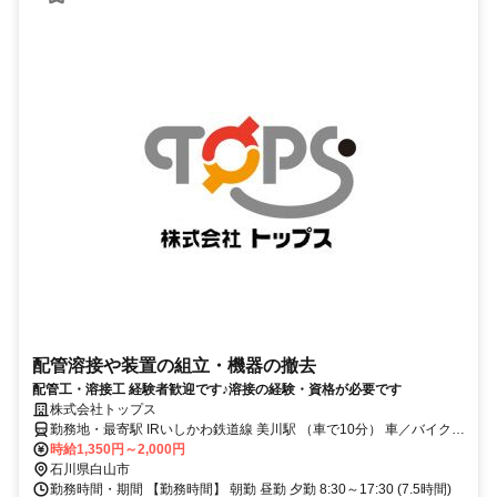
配管溶接や装置の組立・機器の撤去
配管工・溶接工 経験者歓迎です♪溶接の経験・資格が必要です
株式会社トップス
勤務地・最寄駅 IRいしかわ鉄道線 美川駅 （車で10分） 車／バイク／
自転車通勤ＯＫ！
時給1,350円～2,000円
石川県白山市
勤務時間・期間 【勤務時間】 朝勤 昼勤 夕勤 8:30～17:30 (7.5時間)