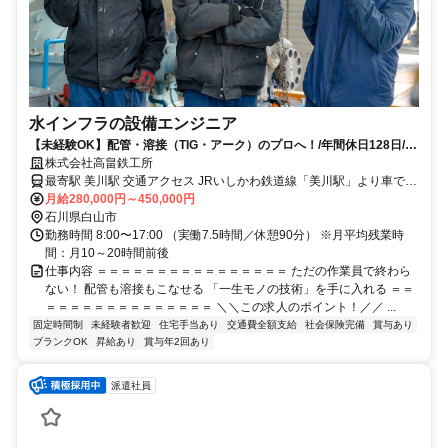
水インフラの設備エンジニア
【未経験OK】配管・溶接（TIG・アーク）のプロへ！/年間休日128日/石
川県白山市
株式会社高畠鉄工所
最寄駅 美川駅 交通アクセス JRいしかわ鉄道線「美川駅」より車で8
月給280,000円～450,000円
分 ＜POINT＞ ＊車通勤OK ＊バイク通勤OK ＼無料駐車場あり！／
石川県白山市
勤務時間 8:00〜17:00 （実働7.5時間／休憩90分） ※月平均残業時
間：月10～20時間前後
仕事内容 ＝＝＝＝＝＝＝＝＝＝＝＝＝＝＝＝ ただの作業員で終わら
ない！ 配管も溶接もこなせる 「一生モノの技術」を手に入れる ＝＝
＝＝＝＝＝＝＝＝＝＝＝＝＝＝ ＼＼この求人のポイント！／／ ...
固定時間制
未経験者歓迎
住宅手当あり
交通費全額支給
社会保険完備
賞与あり
ブランクOK
昇給あり
賞与年2回あり
派遣社員