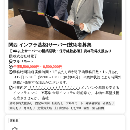
関西 インフラ基盤(サーバー)技術者募集
【3年以上サーバーの構築経験・保守経験必須】資格取得支援あり
株式会社林電子
フルリモート
年俸5,500,000円～6,500,000円
勤務時間詳細 実働時間：1日あたり8時間 平均勤務日数：1ヶ月あた
り19日 〜 20日 ⏰9:00～18:00（休憩60分） ※案件状況により時間外
勤務が 発生する場合がございます。
仕事内容 _/_/_/_/_/_/_/_/_/_/_/_/_/_/_/_/_/_/ メガバンク基盤を支える
インフラエンジニア募集 金融インフラの最前線で、 本物の基盤技術
を磨きませんか。 当社...
資格取得支援あり
固定時間制
転勤なし
フルリモート
経験者歓迎
研修あり
賞与あり
育休あり
交通費支給
土日祝休み
ひげOK
髪型・髪色自由
正社員