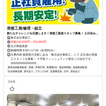
溶接工員/修理・組立
新たなチャレンジを応援します！溶接工新規スタッフ募集！ 土日休み・
正社員雇用で長く安定して働けます！
株式会社東鉄工
月給220,000円～350,000円
石川県能美郡
勤務時間 8:00〜17:00（休憩60分）
仕事内容 能美郡川北町にある「株式会社東鉄工」にて 正社員の溶接
工スタッフを募集！ ※手取フィッシュランド様近くの会社です。
////////////////////////////////////...
業界未経験者歓迎
長期
学歴不問
車通勤OK
固定時間制
未経験者歓迎
社会保険完備
賞与あり
ブランクOK
交通費支給
日中
昇給あり
正社員