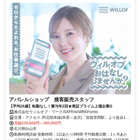
アパレルショップ 接客販売スタッフ
【平均26歳】転勤なし！賞与年2回★東証プライム上場企業G
株式会社ウィルオブ・ワーク/SAFRAirWRKForms
交通・アクセス JR北陸本線(米原～金沢)「加賀笠間駅」より徒歩15
分
月給230,000円～300,000円
石川県白山市
勤務時間詳細 実働時間：1日あたり8時間 平均勤務日数：1ヶ月あた
り21日 ■10:00～19:00（休憩1h） ・残業は月平均4.0時間（1日平均