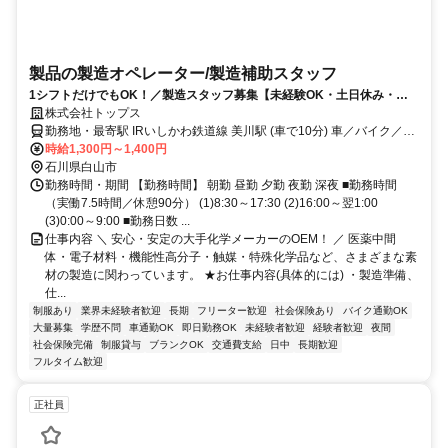
製品の製造オペレーター/製造補助スタッフ
1シフトだけでもOK！／製造スタッフ募集【未経験OK・土日休み・増
員中♪】
株式会社トップス
勤務地・最寄駅 IRいしかわ鉄道線 美川駅 (車で10分) 車／バイク／自
転車通勤ＯＫ！
時給1,300円～1,400円
石川県白山市
勤務時間・期間 【勤務時間】 朝勤 昼勤 夕勤 夜勤 深夜 ■勤務時間
（実働7.5時間／休憩90分） (1)8:30～17:30 (2)16:00～翌1:00
(3)0:00～9:00 ■勤務日数 ...
仕事内容 ＼ 安心・安定の大手化学メーカーのOEM！ ／ 医薬中間
体・電子材料・機能性高分子・触媒・特殊化学品など、さまざまな素
材の製造に関わっています。 ★お仕事内容(具体的には) ・製造準備、
仕...
制服あり
業界未経験者歓迎
長期
フリーター歓迎
社会保険あり
バイク通勤OK
大量募集
学歴不問
車通勤OK
即日勤務OK
未経験者歓迎
経験者歓迎
夜間
社会保険完備
制服貸与
ブランクOK
交通費支給
日中
長期歓迎
フルタイム歓迎
正社員