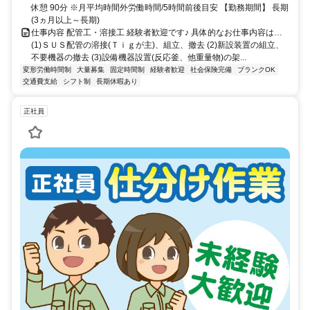
休憩 90分 ※月平均時間外労働時間/5時間前後目安 【勤務期間】 長期
(3ヵ月以上～長期)
仕事内容 配管工・溶接工 経験者歓迎です♪ 具体的なお仕事内容は…
(1)ＳＵＳ配管の溶接(Ｔｉｇが主)、組立、撤去 (2)新設装置の組立、
不要機器の撤去 (3)設備機器設置(反応釜、他重量物)の架...
変形労働時間制
大量募集
固定時間制
経験者歓迎
社会保険完備
ブランクOK
交通費支給
シフト制
長期休暇あり
正社員