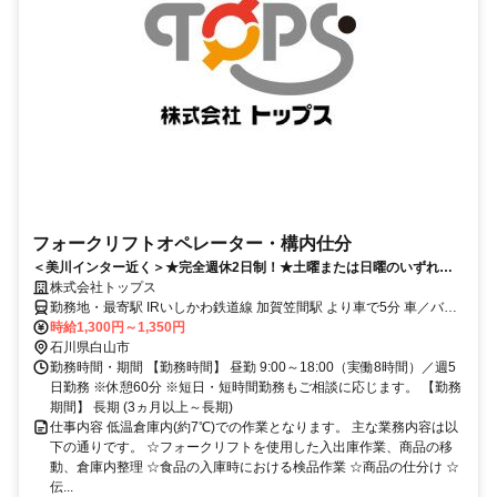
フォークリフトオペレーター・構内仕分
＜美川インター近く＞★完全週休2日制！★土曜または日曜のいずれか
休める！
株式会社トップス
勤務地・最寄駅 IRいしかわ鉄道線 加賀笠間駅 より車で5分 車／バイ
ク／自転車通勤ＯＫ！
時給1,300円～1,350円
石川県白山市
勤務時間・期間 【勤務時間】 昼勤 9:00～18:00（実働8時間）／週5
日勤務 ※休憩60分 ※短日・短時間勤務もご相談に応じます。 【勤務
期間】 長期 (3ヵ月以上～長期)
仕事内容 低温倉庫内(約7℃)での作業となります。 主な業務内容は以
下の通りです。 ☆フォークリフトを使用した入出庫作業、商品の移
動、倉庫内整理 ☆食品の入庫時における検品作業 ☆商品の仕分け ☆
伝...