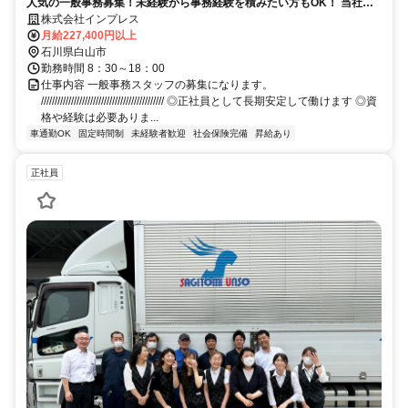
人気の一般事務募集！未経験から事務経験を積みたい方もOK！ 当社で
正社員として安定して働きませんか！
株式会社インプレス
月給227,400円以上
石川県白山市
勤務時間 8：30～18：00
仕事内容 一般事務スタッフの募集になります。
///////////////////////////////////////////// ◎正社員として長期安定して働けます ◎資
格や経験は必要ありま...
車通勤OK
固定時間制
未経験者歓迎
社会保険完備
昇給あり
正社員