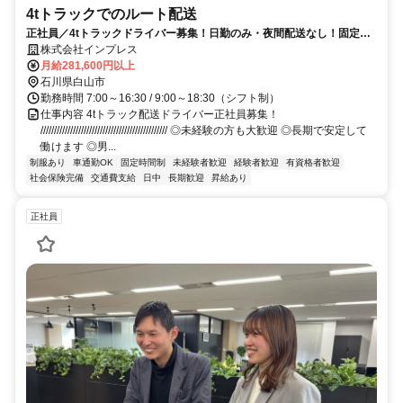
4tトラックでのルート配送
正社員／4tトラックドライバー募集！日勤のみ・夜間配送なし！固定ル
ート配送でモクモク取り組めます
株式会社インプレス
月給281,600円以上
石川県白山市
勤務時間 7:00～16:30 / 9:00～18:30（シフト制）
仕事内容 4tトラック配送ドライバー正社員募集！
/////////////////////////////////////////////// ◎未経験の方も大歓迎 ◎長期で安定して
働けます ◎男...
制服あり
車通勤OK
固定時間制
未経験者歓迎
経験者歓迎
有資格者歓迎
社会保険完備
交通費支給
日中
長期歓迎
昇給あり
正社員