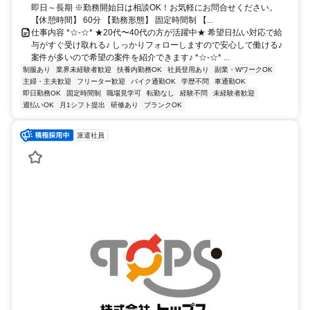
即日～長期 ※勤務開始日は相談OK！お気軽にお問合せください。
【休憩時間】 60分 【勤務形態】 固定時間制 【...
仕事内容 *☆-☆* ★20代〜40代の方が活躍中★ 希望日払い対応で給
与がすぐ受け取れる♪ しっかりフォローしますので安心して働ける♪
案件が多いので希望の案件を紹介できます♪ *☆-☆* ...
制服あり
業界未経験者歓迎
扶養内勤務OK
社員登用あり
副業・WワークOK
主婦・主夫歓迎
フリーター歓迎
バイク通勤OK
学歴不問
車通勤OK
即日勤務OK
固定時間制
職場見学可
転勤なし
経験不問
未経験者歓迎
週払いOK
月1シフト提出
研修あり
ブランクOK
派遣社員