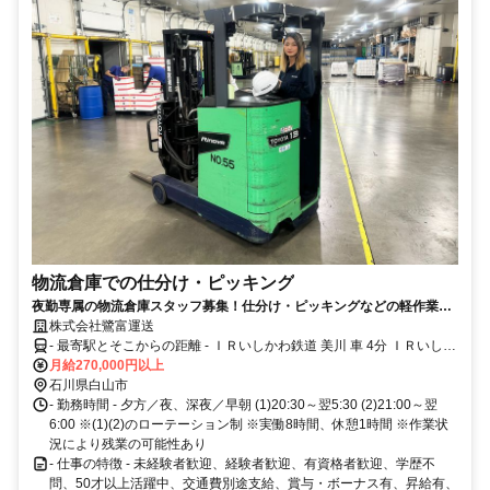
物流倉庫での仕分け・ピッキング
夜勤専属の物流倉庫スタッフ募集！仕分け・ピッキングなどの軽作業で
す。未経験からフォークリフト資格取得も可能！
株式会社鷺富運送
- 最寄駅とそこからの距離 - ＩＲいしかわ鉄道 美川 車 4分 ＩＲいしか
わ鉄道 能美根上 車 14分 Aコープ蝶屋店さん近く
月給270,000円以上
石川県白山市
- 勤務時間 - 夕方／夜、深夜／早朝 (1)20:30～翌5:30 (2)21:00～翌
6:00 ※(1)(2)のローテーション制 ※実働8時間、休憩1時間 ※作業状
況により残業の可能性あり
- 仕事の特徴 - 未経験者歓迎、経験者歓迎、有資格者歓迎、学歴不
問、50才以上活躍中、交通費別途支給、賞与・ボーナス有、昇給有、