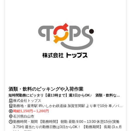
酒類・飲料のピッキングや入荷作業
短時間勤務にピッタリ【昼13時まで】週3日からOK♪ 酒類・飲料など
のピッキング
株式会社トップス
勤務地・最寄駅 IRいしかわ鉄道線 加賀笠間駅 より車で10分 車／バイ
ク／自転車通勤OK！
時給1,150円～1,200円
石川県白山市
勤務時間・期間 【勤務時間】 朝勤 昼勤 9:00～13:00 休憩15分(実働
3.75H) 週当たりの勤務日数は3日からOK！ 【勤務期間】 長期 (3ヵ月