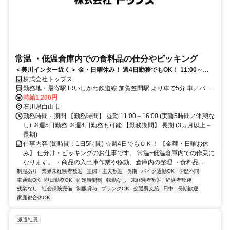
常温 ・低温倉庫内での食料品の仕分やピッキング
＜美川インター近く＞ 金・日曜休み！ 週4日勤務でもOK！ 11:00～
16:00の5時間勤務！
株式会社トップス
勤務地・最寄駅 IRいしかわ鉄道線 加賀笠間駅 より車で5分 車／バイ
ク／自転車通勤OK！
時給1,200円
石川県白山市
勤務時間・期間 【勤務時間】 昼勤 11:00～16:00 (実働5時間／休憩な
し) ※週5日勤務 ※週4日勤務も可能 【勤務期間】 長期 (3ヵ月以上～
長期)
仕事内容 (短時間：1日5時間) ☆週4日でもＯＫ！ 【金曜・日曜お休
み】 仕分け・ピッキングのお仕事です。 常温+低温倉庫内での作業に
なります。 ・商品の入出庫作業や移動、倉庫内の整理 ・食料品...
制服あり
業界未経験者歓迎
主婦・主夫歓迎
長期
バイク通勤OK
学歴不問
車通勤OK
即日勤務OK
固定時間制
転勤なし
未経験者歓迎
経験者歓迎
残業なし
社会保険完備
制服貸与
ブランクOK
交通費支給
日中
長期歓迎
家庭都合休OK
派遣社員