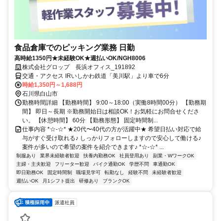
食品倉庫でのピッキング業務 日勤
高時給1350円★未経験OK★週払いOK/NGH8006
株式会社グロップ 長浜オフィス_191892
交通・アクセス IRいしかわ鉄道「美川駅」より車で6分
時給1,350円～1,688円
石川県白山市
勤務時間詳細 【勤務時間】 9:00～18:00（実働8時間00分） 【勤務期
間】 即日～長期 ※勤務開始日は相談OK！お気軽にお問合せくださ
い。 【休憩時間】 60分 【勤務形態】 固定時間制...
仕事内容 *☆-☆* ★20代〜40代の方が活躍中★ 希望日払い対応で給
与がすぐ受け取れる♪ しっかりフォローしますので安心して働ける♪
案件が多いので希望の案件を紹介できます♪ *☆-☆* ...
制服あり
業界未経験者歓迎
扶養内勤務OK
社員登用あり
副業・WワークOK
主婦・主夫歓迎
フリーター歓迎
バイク通勤OK
学歴不問
車通勤OK
即日勤務OK
固定時間制
職場見学可
転勤なし
経験不問
未経験者歓迎
週払いOK
月1シフト提出
研修あり
ブランクOK
派遣社員