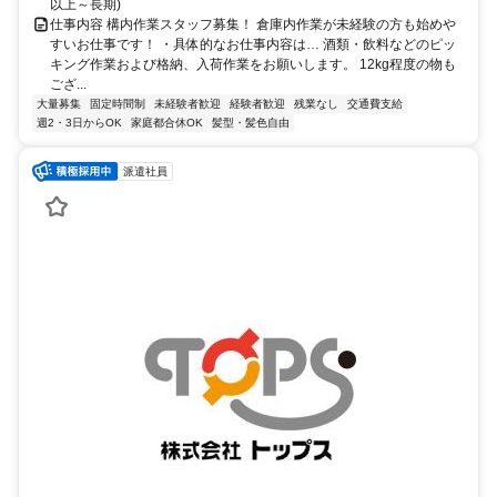
以上～長期)
仕事内容 構内作業スタッフ募集！ 倉庫内作業が未経験の方も始めや
すいお仕事です！ ・具体的なお仕事内容は… 酒類・飲料などのピッ
キング作業および格納、入荷作業をお願いします。 12kg程度の物も
ござ...
大量募集
固定時間制
未経験者歓迎
経験者歓迎
残業なし
交通費支給
週2・3日からOK
家庭都合休OK
髪型・髪色自由
派遣社員