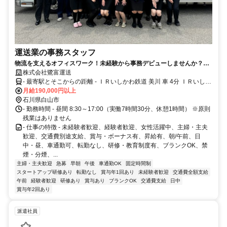
運送業の事務スタッフ
物流を支えるオフィスワーク！未経験から事務デビューしませんか？原
則残業なし｜事務未経験歓迎｜景気に左右されにくく物流業界で安定し
株式会社鷺富運送
て働けます。
- 最寄駅とそこからの距離 - ＩＲいしかわ鉄道 美川 車 4分 ＩＲいしか
わ鉄道 能美根上 車 14分 ＩＲいしかわ鉄道 松任 車 16分 Aコープ蝶屋
月給190,000円以上
店さん近く
石川県白山市
- 勤務時間 - 昼間 8:30～17:00（実働7時間30分、休憩1時間） ※原則
残業はありません
- 仕事の特徴 - 未経験者歓迎、経験者歓迎、女性活躍中、主婦・主夫
歓迎、交通費別途支給、賞与・ボーナス有、昇給有、朝/午前、日
中・昼、車通勤可、転勤なし、研修・教育制度有、ブランクOK、禁
煙・分煙、...
主婦・主夫歓迎
急募
早朝
午後
車通勤OK
固定時間制
スタートアップ研修あり
転勤なし
賞与年1回あり
未経験者歓迎
交通費全額支給
午前
経験者歓迎
研修あり
賞与あり
ブランクOK
交通費支給
日中
賞与年2回あり
派遣社員