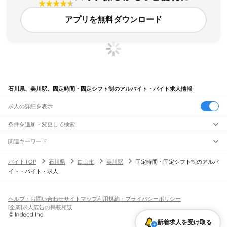
アプリを無料ダウンロード
石川県、美川駅、固定時間・固定シフト制のアルバイト・バイト求人情報
求人の詳細を表示
条件を追加・変更して検索
市区町村を追加・変更
関連キーワード
完全在宅ワーク 全国
シール貼り 在宅
現在地周辺
ガチャガチャ
犬カフェ
石川県
駅を追加・変更
バイトTOP
石川県
白山市
美川駅
固定時間・固定シフト制のアルバ
石川県
すべて
イト・バイト・求人
金沢市
七尾市
小松市
輪島市
珠洲市
加賀市
羽咋市
かほく市
白山市
能美市
職種を追加・変更
JR北陸本線(米原～金沢)
野々市市
能美郡
石川郡
河北郡
羽咋郡
鹿島郡
鳳珠郡
大聖寺駅
加賀温泉駅
動橋駅
粟津駅
小松駅
明峰駅
能美根上駅
小舞子駅
美川駅
飲食・フードサービス
特徴を追加・変更
加賀笠間駅
松任駅
野々市駅
西金沢駅
金沢駅
飲食・フードサービス
すべて
ヘルプ・お問い合わせ
サイトマップ
利用規約・プライバシーポリシー
ホールスタッフ
キッチンスタッフ
皿洗い・洗い場
精肉・鮮魚加工
給食調理
人気
[企業]求人広告の掲載相談
JR七尾線
雇用形態を追加・変更
パン屋（ベーカリー）
フードカウンター販売員
バー（BAR）・バーテンダー
日払いOK
高校生歓迎
学生歓迎
深夜の仕事
髪型・髪色自由
ひげOK
ネイルOK
津幡駅
中津幡駅
本津幡駅
能瀬駅
宇野気駅
横山駅
高松駅
免田駅
宝達駅
敷浪駅
飲食店補助（開店・閉店準備）
飲食店（店長・マネージャー）
新着求人を受け取る
ピアスOK
アルバイト・パート
履歴書不要
オープニングスタッフ
留学生・外国人活躍中
南羽咋駅
羽咋駅
千路駅
金丸駅
能登部駅
良川駅
能登二宮駅
徳田駅
七尾駅
和倉温泉駅