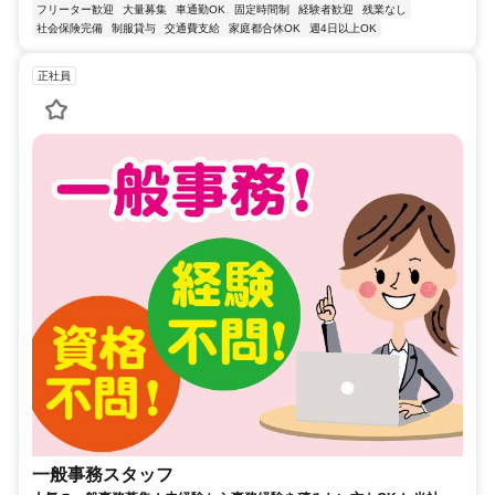
フリーター歓迎
大量募集
車通勤OK
固定時間制
経験者歓迎
残業なし
社会保険完備
制服貸与
交通費支給
家庭都合休OK
週4日以上OK
正社員
一般事務スタッフ