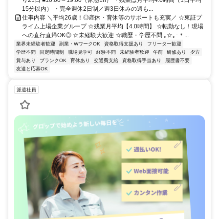
15分以内） ・完全週休2日制／週3日休みの週も...
仕事内容 ＼平均26歳！◎産休・育休等のサポートも充実／ ☆東証プ
ライム上場企業グループ ☆残業月平均【4.0時間】 ☆転勤なし！現場
への直行直帰OK◎ ☆未経験大歓迎 ☆職歴・学歴不問 ｡☆｡･＊...
業界未経験者歓迎
副業・WワークOK
資格取得支援あり
フリーター歓迎
学歴不問
固定時間制
職場見学可
経験不問
未経験者歓迎
午前
研修あり
夕方
賞与あり
ブランクOK
育休あり
交通費支給
資格取得手当あり
履歴書不要
友達と応募OK
派遣社員