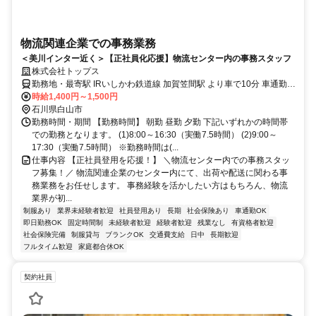
物流関連企業での事務業務
＜美川インター近く＞【正社員化応援】物流センター内の事務スタッフ
株式会社トップス
勤務地・最寄駅 IRいしかわ鉄道線 加賀笠間駅 より車で10分 車通勤
OK(駐車場所あり)
時給1,400円～1,500円
石川県白山市
勤務時間・期間 【勤務時間】 朝勤 昼勤 夕勤 下記いずれかの時間帯
での勤務となります。 (1)8:00～16:30（実働7.5時間） (2)9:00～
17:30（実働7.5時間） ※勤務時間は(...
仕事内容 【正社員登用を応援！】 ＼物流センター内での事務スタッ
フ募集！／ 物流関連企業のセンター内にて、出荷や配送に関わる事
務業務をお任せします。 事務経験を活かしたい方はもちろん、物流
業界が初...
制服あり
業界未経験者歓迎
社員登用あり
長期
社会保険あり
車通勤OK
即日勤務OK
固定時間制
未経験者歓迎
経験者歓迎
残業なし
有資格者歓迎
社会保険完備
制服貸与
ブランクOK
交通費支給
日中
長期歓迎
フルタイム歓迎
家庭都合休OK
契約社員