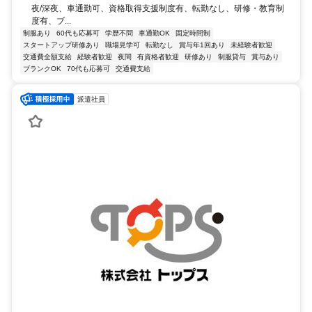
夜/深夜、車通勤可、資格取得支援制度有、転勤なし、研修・教育制
度有、ブ...
制服あり
60代も応募可
学歴不問
車通勤OK
固定時間制
スタートアップ研修あり
職場見学可
転勤なし
賞与年1回あり
未経験者歓迎
交通費全額支給
経験者歓迎
夜間
有資格者歓迎
研修あり
制服貸与
賞与あり
ブランクOK
70代も応募可
交通費支給
派遣社員