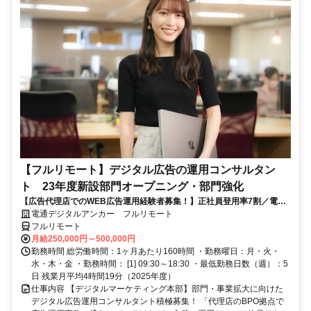
【フルリモート】デジタル広告の運用コンサルタン
ト 23年度新設部門オープニング・部門強化
【広告代理店でのWEB広告運用経験者募集！】正社員登用率7割／電通
G／全国×完全在宅／年休126日・土日祝休み／残業月平均4時間19分
電通デジタルアンカー フルリモート
フルリモート
月給250,000円～500,000円
勤務時間 総労働時間：1ヶ月あたり160時間 ・勤務曜日：月・火・
水・木・金 ・勤務時間： [1] 09:30～18:30 ・最低勤務日数（週）：5
日 残業月平均4時間19分（2025年度）
仕事内容 【デジタルマーケティング本部】部門・事業拡大に向けた
デジタル広告運用コンサルタント積極募集！ 「代理店のBPO拠点で