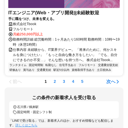
ITエンジニア(Web・アプリ開発)|未経験歓迎
手に職をつけ、未来を変える。
株式会社Tbook
フルリモート
月給250,000円以上
勤務時間詳細 総労働時間：1ヶ月あたり160時間 勤務時間：10時〜19
時（休憩1時間）
仕事内容 未経験から、IT業界デビュー。 「将来のために、何かスキ
ルを身につけたい」 「もっと自由な働き方をしたい」 「でも、自分
にできるのか不安…」 そんな想いを持つ方へ。 株式会社Tbook...
ランチタイム
固定時間制
転勤なし
住宅手当あり
フルリモート
交通費全額支給
研修あり
賞与あり
交通費支給
駅近5分以内
資格取得手当あり
土日祝休み
前へ
次へ
1
2
3
4
5
この条件の新着求人を受け取る
石川県 / 鶴来駅
固定時間・固定シフト制
「LINEで受け取る」では、新着求人のほか、おすすめ情報なども配信しま
す。
詳しくはこちら