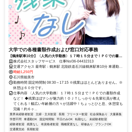
大学での各種書類作成および窓口対応事務
【鶴来駅車10分】〈人気の大学勤務〉１７時１５分まで！ＰＣでの書類
作成など！
株式会社スタッフサービス 仕事No/36-04432313
交通アクセス 最寄駅：鶴来駅 北陸鉄道石川線鶴来駅車10分 車通勤可
能
時給1,250円
石川県能美市
勤務時間 固定時間制 08:30～17:15 ※残業はほとんどありません。※
休憩は６０分です。
仕事内容 〈人気の大学勤務〉１７時１５分まで！ＰＣでの書類作成
など！ ◆残業ほぼナシが魅力的！ＯＪＴしっかり＆先輩社員が教え
てくれる！幅広い年齢層の方々が活躍中！ちょっとひと息、休憩室も
完備！約６ヶ...
業界未経験者歓迎
主婦・主夫歓迎
長期
フリーター歓迎
社会保険あり
大量募集
学歴不問
車通勤OK
固定時間制
平日のみOK
転勤なし
未経験者歓迎
経験者歓迎
残業なし
有資格者歓迎
職種変更なし
研修あり
ブランクOK
交通費支給
長期歓迎