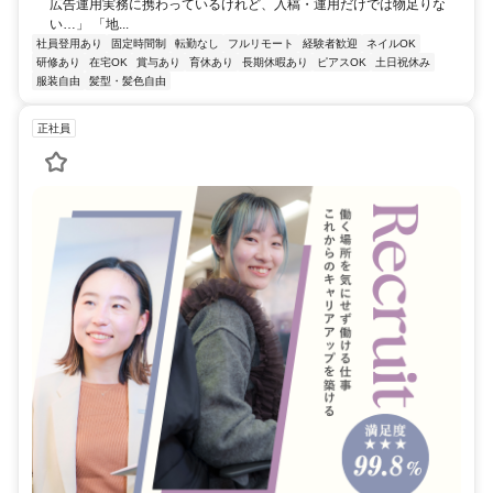
広告運用実務に携わっているけれど、入稿・運用だけでは物足りな
い…」 「地...
社員登用あり
固定時間制
転勤なし
フルリモート
経験者歓迎
ネイルOK
研修あり
在宅OK
賞与あり
育休あり
長期休暇あり
ピアスOK
土日祝休み
服装自由
髪型・髪色自由
正社員