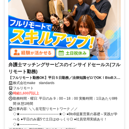
弁護士マッチングサービスのインサイドセールス(フル
リモート勤務)
【フルリモート勤務OK】平日５日勤務／法律知識ゼロでOK！BtoBスキ
ルが身につく営業職
株式会社make standards
フルリモート
時給1,600円以上
勤務時間・曜日: 平日のみ 9：00～18：00 実働時間：1日あたり8時
間 休憩1時間
仕事内容: ＼＼在宅型リモートワーク ／／
◇★───────────────★◇ ●BtoB提案営業の基礎～実践が学
べる ●平日のみ週5で土日はゆっくり◎ ●社員登用実績あり！
◇★───────...