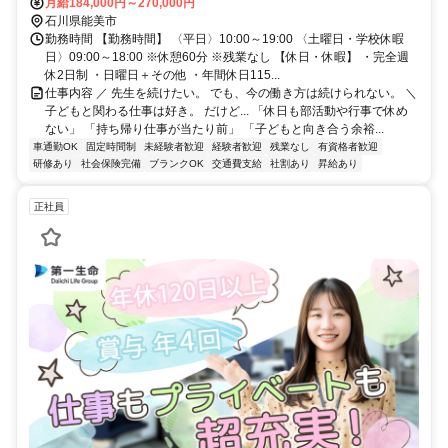
月給184,000円～270,000円
石川県能美市
勤務時間 【勤務時間】 〈平日〉10:00～19:00 〈土曜日・学校休暇
日〉09:00～18:00 ※休憩60分 ※残業なし 【休日・休暇】 ・完全週
休2日制 ・日曜日＋その他 ・年間休日115...
仕事内容 ／ 先生を続けたい。 でも、今の働き方は続けられない。 ＼
子どもと関わる仕事は好き。 だけど... 「休日も部活動や行事で休め
ない」 「持ち帰り仕事が当たり前」 「子どもと向き合う余裕...
車通勤OK
固定時間制
未経験者歓迎
経験者歓迎
残業なし
有資格者歓迎
研修あり
社会保険完備
ブランクOK
交通費支給
社割あり
昇給あり
正社員