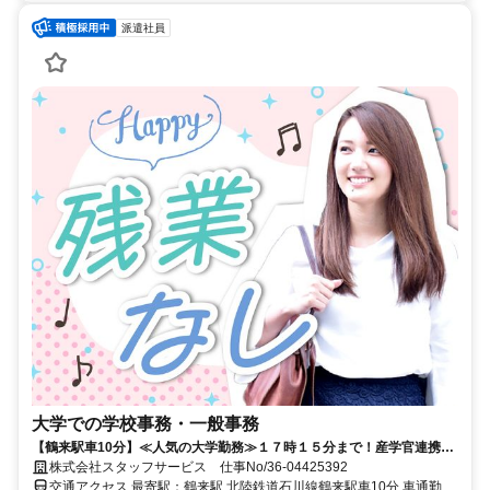
派遣社員
大学での学校事務・一般事務
【鶴来駅車10分】≪人気の大学勤務≫１７時１５分まで！産学官連携業
務など！
株式会社スタッフサービス 仕事No/36-04425392
交通アクセス 最寄駅：鶴来駅 北陸鉄道石川線鶴来駅車10分 車通勤可