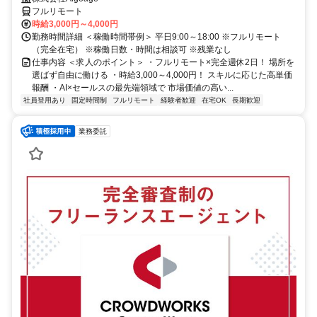
フルリモート
時給3,000円～4,000円
勤務時間詳細 ＜稼働時間帯例＞ 平日9:00～18:00 ※フルリモート
（完全在宅） ※稼働日数・時間は相談可 ※残業なし
仕事内容 ＜求人のポイント＞ ・フルリモート×完全週休2日！ 場所を
選ばず自由に働ける ・時給3,000～4,000円！ スキルに応じた高単価
報酬 ・AI×セールスの最先端領域で 市場価値の高い...
社員登用あり
固定時間制
フルリモート
経験者歓迎
在宅OK
長期歓迎
業務委託