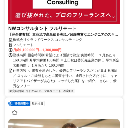
NWコンサルタント フルリモート
【完全審査制】直商流で高単価を実現／経験豊富なエンジニアのスキル
に合致した案件を多数保有
株式会社クラウドワークス コンサルティング
フルリモート
月給1,100,000円～1,300,000円
勤務時間 固定時間制 希望により面談で決定 実働時間： １月あたり
160.0時間 月平均稼働160時間 ※土日祝は委託先企業の休日 平均所定
労働時間： １月あたり 160.0時間
仕事内容 ＼ 審査を通過した、優秀なフリーランスだけが集まる場所
／ スキル・ご経歴をもとに審査を行い、通過された方だけに、 キャ
リアアドバイザーがあなたにマッチした案件をご紹介。 さらに、優
秀なフリー...
固定時間制
平日のみOK
フルリモート
在宅OK
契約社員