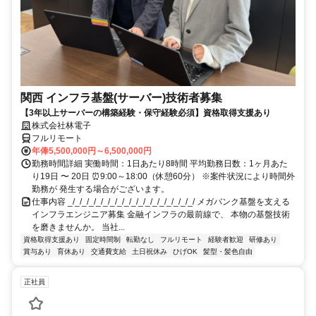
関西 インフラ基盤(サーバー)技術者募集
【3年以上サーバーの構築経験・保守経験必須】資格取得支援あり
株式会社林電子
フルリモート
年俸5,500,000円～6,500,000円
勤務時間詳細 実働時間：1日あたり8時間 平均勤務日数：1ヶ月あた
り19日 〜 20日 ⏰9:00～18:00（休憩60分） ※案件状況により時間外
勤務が 発生する場合がございます。
仕事内容 _/_/_/_/_/_/_/_/_/_/_/_/_/_/_/_/_/_/ メガバンク基盤を支える
インフラエンジニア募集 金融インフラの最前線で、 本物の基盤技術
を磨きませんか。 当社...
資格取得支援あり
固定時間制
転勤なし
フルリモート
経験者歓迎
研修あり
賞与あり
育休あり
交通費支給
土日祝休み
ひげOK
髪型・髪色自由
正社員