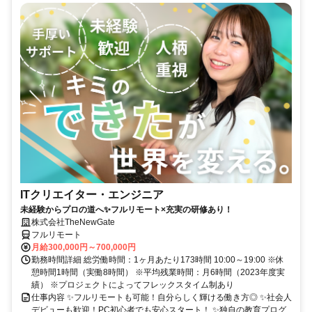
ITクリエイター・エンジニア
未経験からプロの道へ✨フルリモート×充実の研修あり！
株式会社TheNewGate
フルリモート
月給300,000円～700,000円
勤務時間詳細 総労働時間：1ヶ月あたり173時間 10:00～19:00 ※休
憩時間1時間（実働8時間） ※平均残業時間：月6時間（2023年度実
績） ※プロジェクトによってフレックスタイム制あり
仕事内容 ✨フルリモートも可能！自分らしく輝ける働き方◎ ✨社会人
デビューも歓迎！PC初心者でも安心スタート！ ✨独自の教育プログ