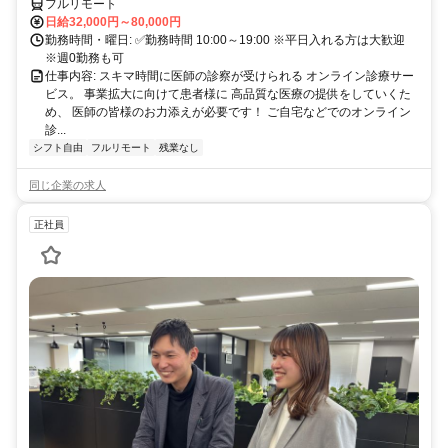
フルリモート
日給32,000円～80,000円
勤務時間・曜日: ✅勤務時間 10:00～19:00 ※平日入れる方は大歓迎
※週0勤務も可
仕事内容: スキマ時間に医師の診察が受けられる オンライン診療サー
ビス。 事業拡大に向けて患者様に 高品質な医療の提供をしていくた
め、 医師の皆様のお力添えが必要です！ ご自宅などでのオンライン
診...
シフト自由
フルリモート
残業なし
同じ企業の求人
正社員