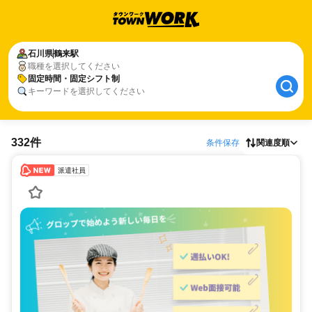
石川県
鶴来駅
職種を選択してください
固定時間・固定シフト制
キーワードを選択してください
332件
条件保存
関連度順
派遣社員