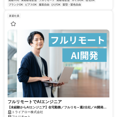
経験不問
未経験者歓迎
フルリモート
経験者歓迎
ネイルOK
在宅OK
ブランクOK
ピアスOK
服装自由
ひげOK
髪型・髪色自由
派遣社員
フルリモートでAIエンジニア
【未経験からAIエンジニア】在宅勤務／フルリモ～週2出社／AI開発を
仕事にする
トライアロー株式会社
フルリモート