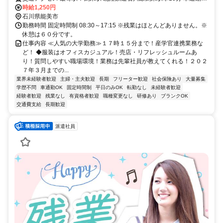
能
時給1,250円
石川県能美市
勤務時間 固定時間制 08:30～17:15 ※残業はほとんどありません。※
休憩は６０分です。
仕事内容 ≪人気の大学勤務≫１７時１５分まで！産学官連携業務な
ど！ ◆服装はオフィスカジュアル！売店・リフレッシュルームあ
り！質問しやすい職場環境！業務は先輩社員が教えてくれる！２０２
７年３月までの...
業界未経験者歓迎
主婦・主夫歓迎
長期
フリーター歓迎
社会保険あり
大量募集
学歴不問
車通勤OK
固定時間制
平日のみOK
転勤なし
未経験者歓迎
経験者歓迎
残業なし
有資格者歓迎
職種変更なし
研修あり
ブランクOK
交通費支給
長期歓迎
派遣社員