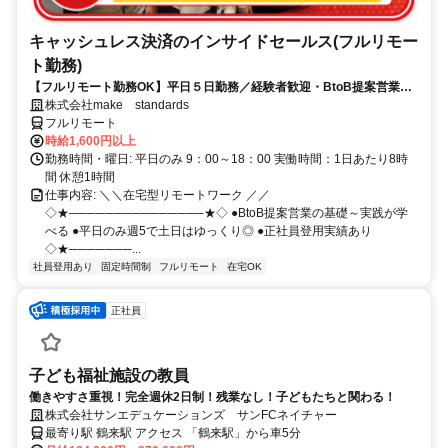
キャッシュレス決済のインサイドセールス(フルリモー
ト勤務)
【フルリモート勤務OK】平日５日勤務／経験者歓迎・BtoB提案営業で
スキルアップ
株式会社make standards
フルリモート
時給1,600円以上
勤務時間・曜日: 平日のみ 9：00～18：00 実働時間：1日あたり8時
間 休憩1時間
仕事内容: ＼＼在宅型リモートワーク ／／
◇★───────────────★◇ ●BtoB提案営業の基礎～実践が学
べる ●平日のみ週5で土日はゆっくり◎ ●正社員登用実績あり
◇★───────...
社員登用あり
固定時間制
フルリモート
在宅OK
正社員
子ども福祉施設の教員
働きやすさ重視！完全週休2日制！残業なし！子どもたちと関わる！
株式会社サンエデュケーションズ サンFCネイチャー
最寄り駅 鶴来駅 アクセス 「鶴来駅」から車5分