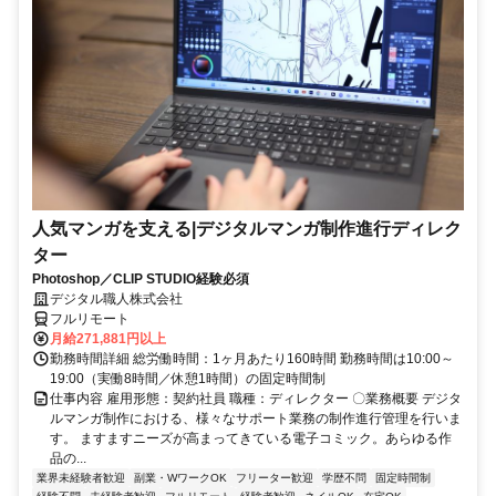
人気マンガを支える|デジタルマンガ制作進行ディレク
ター
Photoshop／CLIP STUDIO経験必須
デジタル職人株式会社
フルリモート
月給271,881円以上
勤務時間詳細 総労働時間：1ヶ月あたり160時間 勤務時間は10:00～
19:00（実働8時間／休憩1時間）の固定時間制
仕事内容 雇用形態：契約社員 職種：ディレクター 〇業務概要 デジタ
ルマンガ制作における、様々なサポート業務の制作進行管理を行いま
す。 ますますニーズが高まってきている電子コミック。あらゆる作
品の...
業界未経験者歓迎
副業・WワークOK
フリーター歓迎
学歴不問
固定時間制