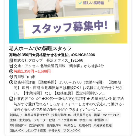
老人ホームでの調理スタッフ
高時給1350円★資格活かせる★週払いOK/NGH8006
株式会社グロップ 長浜オフィス_191566
交通・アクセス 北陸鉄道石川線「鶴来駅」から徒歩4分
時給1,350円～1,688円
石川県白山市
勤務時間詳細 【勤務時間】 15:00～19:00（実働4時間） 【勤務期
間】 即日～長期 ※勤務開始日は相談OK！お気軽にお問合せくださ
い。 【休憩時間】 なし 【勤務形態】 固定時間制/シフ...
仕事内容 *☆-☆* ★20代〜40代の方が活躍中★ 希望日払い対応で給
与がすぐ受け取れる♪ しっかりフォローしますので安心して働ける♪
案件が多いので希望の案件を紹介できます♪ *☆-☆* ...
制服あり
業界未経験者歓迎
扶養内勤務OK
社員登用あり
副業・WワークOK
主婦・主夫歓迎
フリーター歓迎
バイク通勤OK
学歴不問
車通勤OK
即日勤務OK
固定時間制
職場見学可
転勤なし
経験不問
未経験者歓迎
週払いOK
月1シフト提出
研修あり
ブランクOK