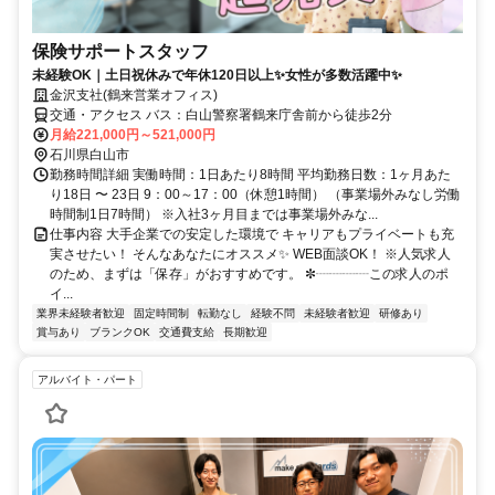
保険サポートスタッフ
未経験OK｜土日祝休みで年休120日以上✨女性が多数活躍中✨
金沢支社(鶴来営業オフィス)
交通・アクセス バス：白山警察署鶴来庁舎前から徒歩2分
月給221,000円～521,000円
石川県白山市
勤務時間詳細 実働時間：1日あたり8時間 平均勤務日数：1ヶ月あた
り18日 〜 23日 9：00～17：00（休憩1時間） （事業場外みなし労働
時間制1日7時間） ※入社3ヶ月目までは事業場外みな...
仕事内容 大手企業での安定した環境で キャリアもプライベートも充
実させたい！ そんなあなたにオススメ✨ WEB面談OK！ ※人気求人
のため、まずは「保存」がおすすめです。 ✼┈┈┈┈この求人のポ
イ...
業界未経験者歓迎
固定時間制
転勤なし
経験不問
未経験者歓迎
研修あり
賞与あり
ブランクOK
交通費支給
長期歓迎
アルバイト・パート