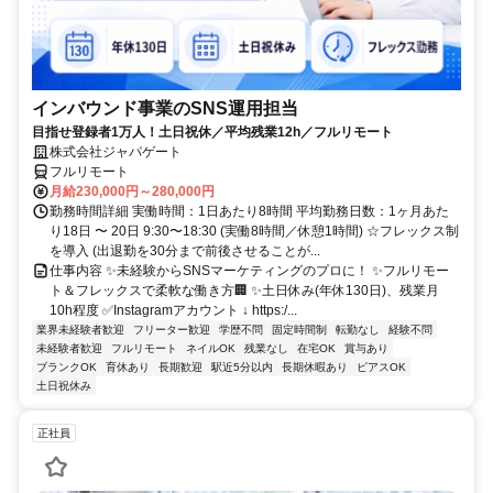
インバウンド事業のSNS運用担当
目指せ登録者1万人！土日祝休／平均残業12h／フルリモート
株式会社ジャパゲート
フルリモート
月給230,000円～280,000円
勤務時間詳細 実働時間：1日あたり8時間 平均勤務日数：1ヶ月あた
り18日 〜 20日 9:30〜18:30 (実働8時間／休憩1時間) ☆フレックス制
を導入 (出退勤を30分まで前後させることが...
仕事内容 ✨未経験からSNSマーケティングのプロに！ ✨フルリモー
ト＆フレックスで柔軟な働き方🏢 ✨土日休み(年休130日)、残業月
10h程度 ✅Instagramアカウント ↓ https:/...
業界未経験者歓迎
フリーター歓迎
学歴不問
固定時間制
転勤なし
経験不問
未経験者歓迎
フルリモート
ネイルOK
残業なし
在宅OK
賞与あり
ブランクOK
育休あり
長期歓迎
駅近5分以内
長期休暇あり
ピアスOK
土日祝休み
正社員