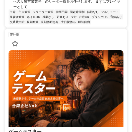
への反響営業業務」のリーダー職をお任せします。 まずはプレイヤ
ーとして...
主婦・主夫歓迎
フリーター歓迎
学歴不問
固定時間制
転勤なし
フルリモート
経験者歓迎
ネイルOK
残業なし
研修あり
夕方
在宅OK
ブランクOK
育休あり
交通費支給
長期歓迎
長期休暇あり
土日祝休み
服装自由
正社員
ゲームテスター