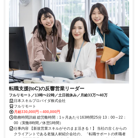
転職支援(toC)の反響営業リーダー
フルリモート／13時〜22時／土日祝休み／月給33万〜40万
日本スキルプロバイダ株式会社
フルリモート
月給330,000円～400,000円
勤務時間詳細 総労働時間：1ヶ月あたり163時間25分 13：00～22：
00（実働8時間／休憩1時間）
仕事内容 【新規営業スキルがそのまま活きる！】 当社の古くからの
クライアントである老舗人材紹介会社の、 「転職サポートの求職者