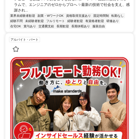
ラムで、エンジニアのゼロからプロへ ✨最新の技術で社会を支え、感
謝され...
業界未経験者歓迎
副業・WワークOK
資格取得支援あり
固定時間制
転勤なし
経験不問
未経験者歓迎
フルリモート
経験者歓迎
有資格者歓迎
研修あり
在宅OK
賞与あり
交通費支給
長期歓迎
長期休暇あり
服装自由
アルバイト・パート