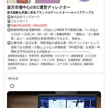
楽天市場中心のEC運営ディレクター
楽天経験を武器に有名ブランドのディレクターへキャリアアップ☆
株式会社ワンプルーフ
フルリモート
月給300,000円～500,000円
勤務時間詳細 実働時間：1日あたり8時間 平均勤務日数：1ヶ月あた
り21日 〜 23日 10：00～19：00（実働8時間） ＊柔軟な「ズレ勤制
度」あり！ 出社時間を前後2時間ズラせます。 有給を...
仕事内容 ✅設立以来、増収増益の成長企業 ✅ECディレクターとして
成長できる環境 ✅主観によらない評価制度「360度評価」を採用 ✅年
間休日平均128日＆土日祝休み ―――――――――――――...
資格取得支援あり
学歴不問
固定時間制
フルリモート
経験者歓迎
ネイルOK
研修あり
在宅OK
賞与あり
ブランクOK
育休あり
交通費支給
長期歓迎
資格取得手当あり
社割あり
長期休暇あり
ピアスOK
土日祝休み
服装自由
ひげOK
契約社員