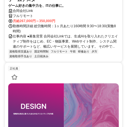
ゲーム好きの集中力を、ITの仕事に。
合同会社Link
フルリモート
月給267,000円～350,000円
勤務時間詳細 総労働時間：1ヶ月あたり160時間 9:30〜18:30(実働8
時間)
仕事内容 ●募集背景 合同会社Linkでは、生成AIを取り入れたクリエイ
ティブ制作をはじめ、EC・物販事業、Webサイト制作、システム関
連のサポートなど、幅広いサービスを展開しています。 その中で...
資格取得支援あり
固定時間制
フルリモート
午前
研修あり
夕方
資格取得手当あり
土日祝休み
正社員