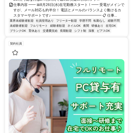
仕事内容 ━━ 📅8月26日(水)在宅勤務スタート！━━ 受電がメインで
すが、メール対応も約半分！ 電話とメールのバランスよく働けるカ
スタマーサポートです♪ ━━━━━━━━━━━━━━ 📋 仕事...
業界未経験者歓迎
社員登用あり
フリーター歓迎
学歴不問
転勤なし
経験不問
未経験者歓迎
フルリモート
経験者歓迎
ネイルOK
夜間
研修あり
在宅OK
ブランクOK
育休あり
交通費支給
長期歓迎
シフト制
深夜
ピアスOK
契約社員