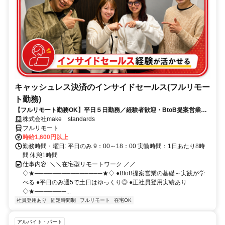
キャッシュレス決済のインサイドセールス(フルリモー
ト勤務)
【フルリモート勤務OK】平日５日勤務／経験者歓迎・BtoB提案営業で
スキルアップ
株式会社make standards
フルリモート
時給1,600円以上
勤務時間・曜日: 平日のみ 9：00～18：00 実働時間：1日あたり8時
間 休憩1時間
仕事内容: ＼＼在宅型リモートワーク ／／
◇★───────────────★◇ ●BtoB提案営業の基礎～実践が学
べる ●平日のみ週5で土日はゆっくり◎ ●正社員登用実績あり
◇★───────...
社員登用あり
固定時間制
フルリモート
在宅OK
アルバイト・パート