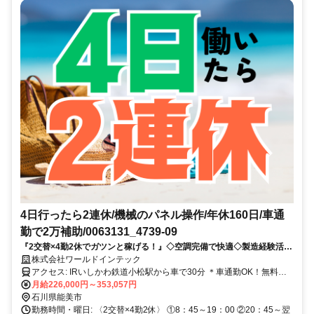
4日行ったら2連休/機械のパネル操作/年休160日/車通
勤で2万補助/0063131_4739-09
『2交替×4勤2休でガツンと稼げる！』◇空調完備で快適◇製造経験活か
せる◇20～55歳男女活躍中◇履歴書不要ですぐエントリーOK
株式会社ワールドインテック
アクセス: IRいしかわ鉄道小松駅から車で30分 ＊車通勤OK！無料駐
車場あり ＊交通費規定支給 ＊社宅～工場までの無料送迎あり 金沢市/
月給226,000円～353,057円
野々市市/白山市/能美市/小松市 などの近隣エリアから通勤している方
石川県能美市
もいます。
勤務時間・曜日: 〈2交替×4勤2休〉 ①8：45～19：00 ②20：45～翌