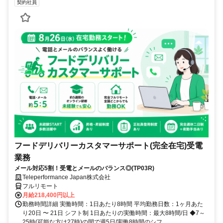
契約社員
フードデリバリーカスタマーサポート(完全在宅)受電
業務
メール対応5割！受電とメールのバランス◎(TP03R)
Teleperformance Japan株式会社
フルリモート
月給218,400円以上
勤務時間詳細 実働時間：1日あたり8時間 平均勤務日数：1ヶ月あた
り20日 〜 21日 シフト制 1日あたりの実働時間：最大8時間/日 ◆7～
25時(可能な方は27時)の間で週5日/実働8時間のシフ...