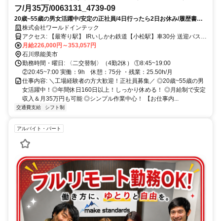
フ/月35万/0063131_4739-09
20歳~55歳の男女活躍中/安定の正社員/4日行ったら2日お休み/履歴書不
要で応募OK！/交替経験活かせる
株式会社ワールドインテック
アクセス: 【最寄り駅】 IRいしかわ鉄道【小松駅】車30分 送迎バスで
月給226,000円～353,057円
40分~60分圏内に寮あり ・車通勤可能 ・交通費規定内支給
石川県能美市
勤務時間・曜日: 〈二交替制〉（4勤2休） ①8:45~19:00
②20:45~7:00 実働：9h 休憩：75分 ・残業：25.50h/月
仕事内容: ＼工場経験者の方大歓迎！正社員募集／ ◎20歳~55歳の男
女活躍中！ ​◎年間休日160日以上！しっかり休める！ ◎月給制で安定
収入＆月35万円も可能 ◎シンプル作業中心！ 【お仕事内...
交通費支給
シフト制
アルバイト・パート