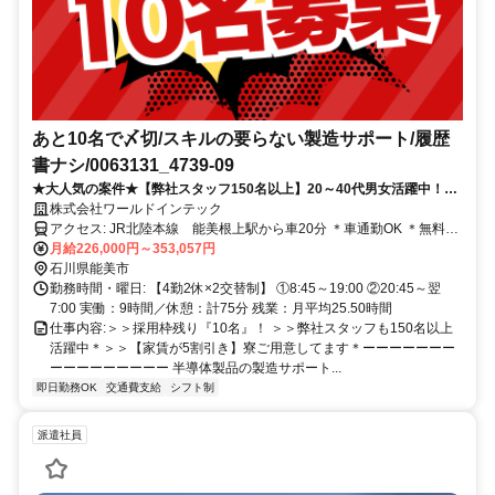
あと10名で〆切/スキルの要らない製造サポート/履歴
書ナシ/0063131_4739-09
★大人気の案件★【弊社スタッフ150名以上】20～40代男女活躍中！
野々市に住める寮あり◎【2交替制×4勤2休】
株式会社ワールドインテック
アクセス: JR北陸本線 能美根上駅から車20分 ＊車通勤OK ＊無料送
迎バスあり ＊交通費規定支給
月給226,000円～353,057円
石川県能美市
勤務時間・曜日: ​【4勤2休×2交替制】 ①8:45～19:00 ②20:45～翌
7:00 実働：9時間／休憩：計75分 残業：月平均25.50時間
仕事内容: ​＞＞採用枠残り『10名』！ ＞＞弊社スタッフも150名以上
活躍中＊ ​＞＞【家賃が5割引き】寮ご用意してます＊ ​ーーーー​ーーー
ー​ーーーー​ーーーー 半導体製品の製造サポート ​...
即日勤務OK
交通費支給
シフト制
派遣社員