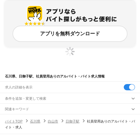
アプリを無料ダウンロード
石川県、日御子駅、社員登用ありのアルバイト・バイト求人情報
求人の詳細を表示
条件を追加・変更して検索
市区町村を追加・変更
関連キーワード
完全在宅ワーク 全国
シール貼り 在宅
現在地周辺
ガチャガチャ
犬カフェ
石川県
駅を追加・変更
バイトTOP
石川県
白山市
日御子駅
社員登用ありのアルバイト・バ
石川県
すべて
イト・求人
金沢市
七尾市
小松市
輪島市
珠洲市
加賀市
羽咋市
かほく市
白山市
能美市
職種を追加・変更
JR北陸本線(米原～金沢)
野々市市
能美郡
石川郡
河北郡
羽咋郡
鹿島郡
鳳珠郡
大聖寺駅
加賀温泉駅
動橋駅
粟津駅
小松駅
明峰駅
能美根上駅
小舞子駅
美川駅
飲食・フードサービス