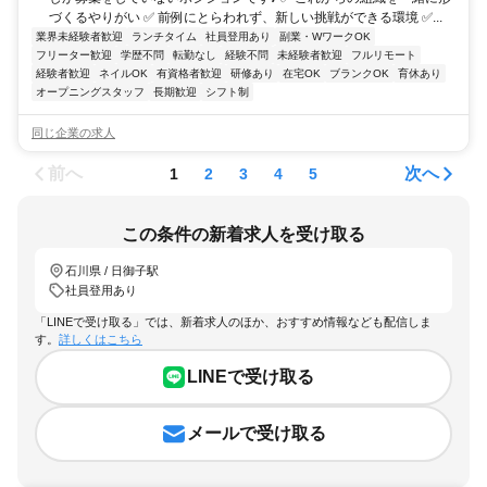
づくるやりがい ✅ 前例にとらわれず、新しい挑戦ができる環境 ✅...
業界未経験者歓迎
ランチタイム
社員登用あり
副業・WワークOK
フリーター歓迎
学歴不問
転勤なし
経験不問
未経験者歓迎
フルリモート
経験者歓迎
ネイルOK
有資格者歓迎
研修あり
在宅OK
ブランクOK
育休あり
オープニングスタッフ
長期歓迎
シフト制
同じ企業の求人
前へ
次へ
1
2
3
4
5
この条件の新着求人を受け取る
石川県 / 日御子駅
社員登用あり
「LINEで受け取る」では、新着求人のほか、おすすめ情報なども配信しま
す。
詳しくはこちら
LINEで受け取る
メールで受け取る