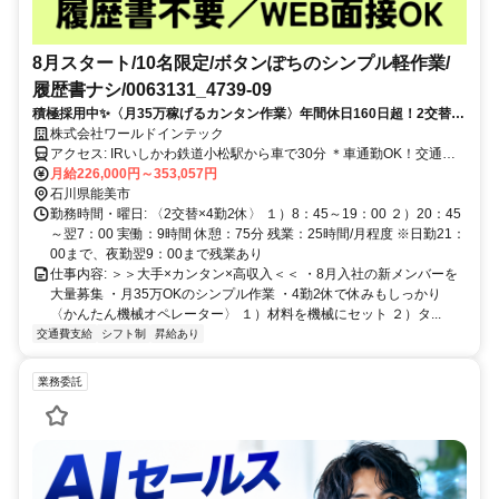
8月スタート/10名限定/ボタンぽちのシンプル軽作業/
履歴書ナシ/0063131_4739-09
積極採用中✨〈月35万稼げるカンタン作業〉年間休日160日超！2交替・
日払いOK・履歴書不要
株式会社ワールドインテック
アクセス: IRいしかわ鉄道小松駅から車で30分 ＊車通勤OK！交通費
規定支給 ＊野々市市内に寮あり（半額補助あり） ＊寮～工場までの
月給226,000円～353,057円
無料送迎あり 金沢市/野々市市/白山市/能美市/小松市 などの近隣エリ
石川県能美市
アから通勤しているスタッフ多数！
勤務時間・曜日: 〈2交替×4勤2休〉 １）8：45～19：00 ２）20：45
～翌7：00 実働：9時間 休憩：75分 残業：25時間/月程度 ※日勤21：
00まで、夜勤翌9：00まで残業あり
仕事内容: ＞＞大手×カンタン×高収入＜＜ ・8月入社の新メンバーを
大量募集 ・月35万OKのシンプル作業 ・4勤2休で休みもしっかり
〈かんたん機械オペレーター〉 １）材料を機械にセット ２）タ...
交通費支給
シフト制
昇給あり
業務委託