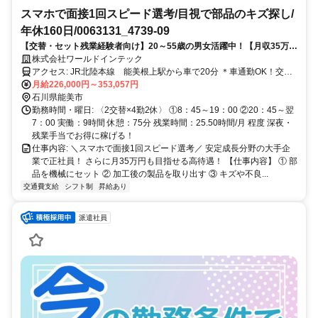
スマホで面接1回スピード選考/目視で部品のキズ探し/
年休160日/0063131_4739-09
【交替・セット残業経験者向け】20～55歳の男女活躍中！【月収35万】
寮費半額補助あり★履歴書不要で応募OK
株式会社ワールドインテック
アクセス: JR北陸本線 能美根上駅から車で20分 ＊車通勤OK！交通
費規定支給 ＊無料送迎あり 金沢市/野々市市/白山市/小松市 などの近
月給226,000円～353,057円
隣エリアから通勤している方もいます。
石川県能美市
勤務時間・曜日: 〈2交替×4勤2休〉 ①8：45～19：00 ②20：45～翌
7：00 実働：9時間 休憩：75分 残業時間：25.50時間/月 程度 深夜・
残業手当でお得に稼げる！
仕事内容: ＼スマホで面接1回スピード選考／ 安定成長分野の大手企
業で正社員！ さらに月35万円も目指せる高待遇！ 【仕事内容】 ① 部
品を機械にセット ② 加工後の製品を取り出す ③ キズや不良...
交通費支給
シフト制
昇給あり
派遣社員