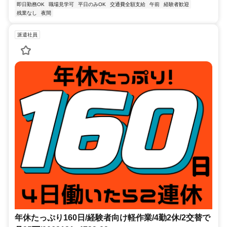
即日勤務OK
職場見学可
平日のみOK
交通費全額支給
午前
経験者歓迎
残業なし
夜間
派遣社員
年休たっぷり160日/経験者向け軽作業/4勤2休/2交替で