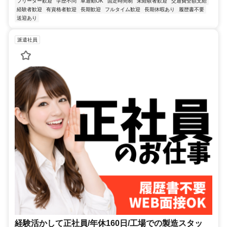
フリーター歓迎
学歴不問
車通勤OK
固定時間制
未経験者歓迎
交通費全額支給
経験者歓迎
有資格者歓迎
長期歓迎
フルタイム歓迎
長期休暇あり
履歴書不要
送迎あり
派遣社員
経験活かして正社員/年休160日/工場での製造スタッ