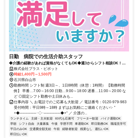
日勤 病院での生活介助スタッフ
◆介護の経験があれば資格がなくてもOK◆週3からシフト相談OK！プ
ラス・ピボット独自の福利厚生が多数✨
株式会社プラス・ピボット
時給1,400円～1,500円
石川県白山市
勤務時間 シフト制 週3日～、1日8時間（休憩：1時間） 【勤務時間
例】 早番…7:00～16:00 日勤…9:00～18:00 遅番…11:00～20:00 な
ど ◎固定シフト勤務や土日休みも...
仕事内容 ＼ お電話でのご応募も大歓迎 ／ 電話番号：0120-979-983
受付時間：平日9時～18時 まずはお気軽にご連絡ください✨ °
+◆──────･◇･──────◆+° ／ 介護の...
ランチタイム
主婦・主夫歓迎
60代も応募可
フリーター歓迎
バイク通勤OK
早朝
シフト自由
大量募集
午後
学歴不問
車通勤OK
即日勤務OK
職場見学可
平日のみOK
交通費全額支給
午前
経験者歓迎
残業なし
週払いOK
即日払いOK