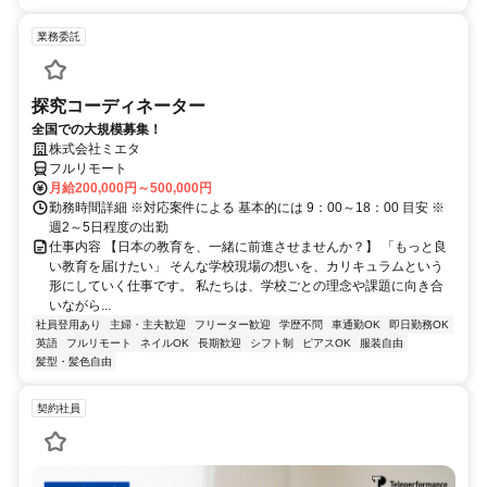
業務委託
探究コーディネーター
全国での大規模募集！
株式会社ミエタ
フルリモート
月給200,000円～500,000円
勤務時間詳細 ※対応案件による 基本的には 9：00～18：00 目安 ※
週2～5日程度の出勤
仕事内容 【日本の教育を、一緒に前進させませんか？】 「もっと良
い教育を届けたい」 そんな学校現場の想いを、カリキュラムという
形にしていく仕事です。 私たちは、学校ごとの理念や課題に向き合
いながら...
社員登用あり
主婦・主夫歓迎
フリーター歓迎
学歴不問
車通勤OK
即日勤務OK
英語
フルリモート
ネイルOK
長期歓迎
シフト制
ピアスOK
服装自由
髪型・髪色自由
契約社員