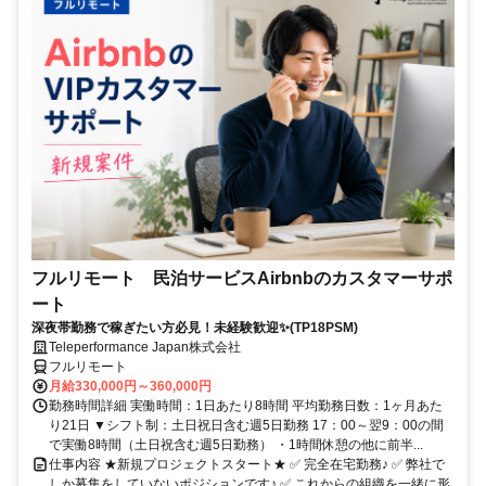
フルリモート 民泊サービスAirbnbのカスタマーサポ
ート
深夜帯勤務で稼ぎたい方必見！未経験歓迎✨(TP18PSM)
Teleperformance Japan株式会社
フルリモート
月給330,000円～360,000円
勤務時間詳細 実働時間：1日あたり8時間 平均勤務日数：1ヶ月あた
り21日 ▼シフト制：土日祝日含む週5日勤務 17：00～翌9：00の間
で実働8時間（土日祝含む週5日勤務） ・1時間休憩の他に前半...
仕事内容 ★新規プロジェクトスタート★ ✅ 完全在宅勤務♪ ✅ 弊社で
しか募集をしていないポジションです♪ ✅ これからの組織を一緒に形