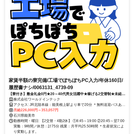
家賃半額の寮完備/工場でぽちぽちPC入力/年休160日/
履歴書ナシ/0063131_4739-09
【寮付き】敷金礼金0円★20～40代男女活躍中★稼げる2交替制★未経
験・ブランクOK★面接日に内定ゲットも★履歴書不要★
株式会社ワールドインテック
アクセス: JR北陸本線：能美根上駅より車で20分 ＊無料送迎バスあり
＊車通勤OK ＊交通費規定支給
月給226,000円～353,057円
石川県能美市
勤務時間・曜日: 【2交替・4勤2休】 ①8:45～19:00 ②20:45～翌7:00
実働：9時間／休憩：計75分 残業：月平均25.50時間 ＊生産状況によ
り変動します。