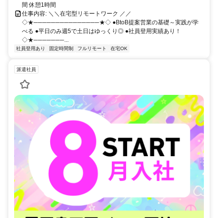
間 休憩1時間
仕事内容: ＼＼在宅型リモートワーク ／／
◇★───────────────★◇ ●BtoB提案営業の基礎～実践が学
べる ●平日のみ週5で土日はゆっくり◎ ●社員登用実績あり！
◇★───────...
社員登用あり
固定時間制
フルリモート
在宅OK
派遣社員