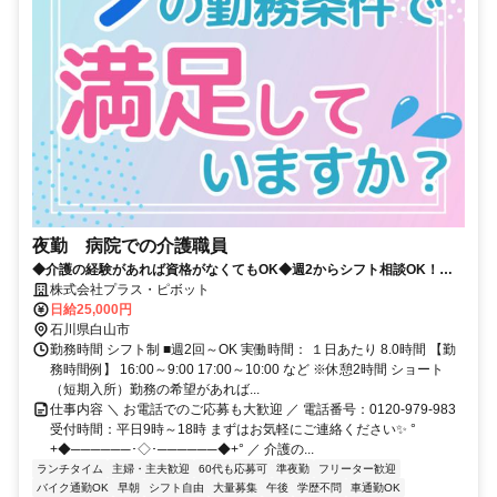
夜勤 病院での介護職員
◆介護の経験があれば資格がなくてもOK◆週2からシフト相談OK！プ
ラス・ピボット独自の福利厚生が多数✨
株式会社プラス・ピボット
日給25,000円
石川県白山市
勤務時間 シフト制 ■週2回～OK 実働時間： １日あたり 8.0時間 【勤
務時間例】 16:00～9:00 17:00～10:00 など ※休憩2時間 ショート
（短期入所）勤務の希望があれば...
仕事内容 ＼ お電話でのご応募も大歓迎 ／ 電話番号：0120-979-983
受付時間：平日9時～18時 まずはお気軽にご連絡ください✨ °
+◆──────･◇･──────◆+° ／ 介護の...
ランチタイム
主婦・主夫歓迎
60代も応募可
準夜勤
フリーター歓迎
バイク通勤OK
早朝
シフト自由
大量募集
午後
学歴不問
車通勤OK