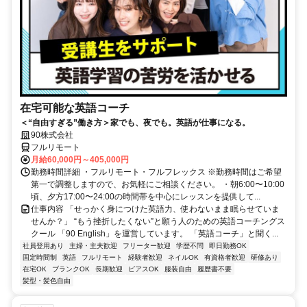
在宅可能な英語コーチ
＜“自由すぎる”働き方＞家でも、夜でも。英語が仕事になる。
90株式会社
フルリモート
月給60,000円～405,000円
勤務時間詳細 ・フルリモート・フルフレックス ※勤務時間はご希望
第一で調整しますので、お気軽にご相談ください。 ・朝6:00〜10:00
頃、夕方17:00〜24:00の時間帯を中心にレッスンを提供して...
仕事内容 「せっかく身につけた英語力、使わないまま眠らせていま
せんか？」 “もう挫折したくない”と願う人のための英語コーチングス
クール 「90 English」を運営しています。 「英語コーチ」と聞く...
社員登用あり
主婦・主夫歓迎
フリーター歓迎
学歴不問
即日勤務OK
固定時間制
英語
フルリモート
経験者歓迎
ネイルOK
有資格者歓迎
研修あり
在宅OK
ブランクOK
長期歓迎
ピアスOK
服装自由
履歴書不要
髪型・髪色自由