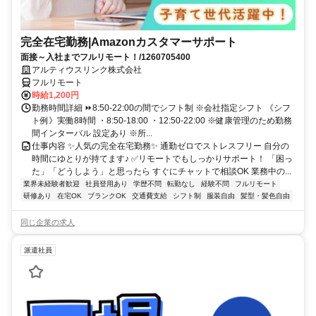
完全在宅勤務|Amazonカスタマーサポート
面接～入社までフルリモート！/1260705400
アルティウスリンク株式会社
フルリモート
時給1,200円
勤務時間詳細 ⏩8:50-22:00の間でシフト制 ※会社指定シフト 《シフ
ト例》実働8時間 ・8:50-18:00 ・12:50-22:00 ※健康管理のため勤務
間インターバル 設定あり ※所...
仕事内容 ✨人気の完全在宅勤務✨ 通勤ゼロでストレスフリー 自分の
時間にゆとりが持てます♪ ✅リモートでもしっかりサポート！ 「困っ
た」「どうしよう」と思ったら すぐにチャットで相談OK 業務中の...
業界未経験者歓迎
社員登用あり
学歴不問
転勤なし
経験不問
フルリモート
研修あり
在宅OK
ブランクOK
交通費支給
シフト制
服装自由
髪型・髪色自由
同じ企業の求人
派遣社員