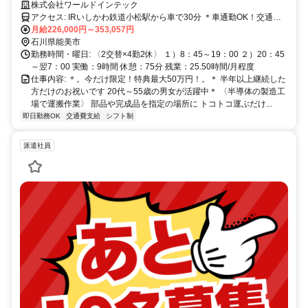
補助＊カップル・友人応募OK＊無料送迎＊
株式会社ワールドインテック
アクセス: IRいしかわ鉄道小松駅から車で30分 ＊車通勤OK！交通費
規定支給 ＊野々市市内に社宅あり（半額補助あり） ＊社宅～工場ま
月給226,000円～353,057円
での無料送迎あり 金沢市/野々市市/白山市/能美市/小松市 などの近隣
石川県能美市
エリアから通勤している方もいます。
勤務時間・曜日: 〈2交替×4勤2休〉 １）8：45～19：00 ２）20：45
～翌7：00 実働：9時間 休憩：75分 残業：25.50時間/月程度
仕事内容: ＊。今だけ限定！特典最大50万円！。＊ 半年以上継続した
方だけのお祝いです 20代～55歳の男女が活躍中＊ 〈半導体の製造工
場で運搬作業〉 部品や完成品を指定の場所に トコトコ運ぶだけ...
即日勤務OK
交通費支給
シフト制
派遣社員