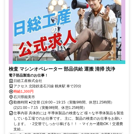
検査 マシンオペレーター 部品供給 運搬 清掃 洗浄
電子部品製造のお仕事！
日総工産株式会社
アクセス 北陸鉄道石川線 鶴来駅 車で20分
時給1,300円
石川県能美市
勤務時間 ●2交替 (1)9:00～19:15（実働9時間、休憩1.25時間）
(2)21:00～7:15（実働9時間、休憩1.25時間）
仕事内容 具体的には 半導体製品の検査など 様々な半導体製品を製造
している工場でのお仕事です。 主に、製品の検査のお仕事をお願い
します。 ・2交替でしっかり稼げる！！ ・マイカー通勤OK！交通費
支給...