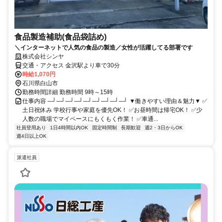
食品製造補助(食品袋詰め)
＼インターネットで人気の食品の製造／女性が活躍してる部署です
株式会社シンヤ
交通・アクセス 金沢駅より車で30分
時給1,070円
石川県白山市
勤務時間詳細 勤務時間 9時～15時
仕事内容 ─┘─┘─┘─┘─┘─┘─┘─┘─┘ ▼働きやすい理由＆魅力▼ ✅
土日祝休み 学校行事や家庭を優先OK！ ✅お昼時間は帰宅OK！ ✅少
人数の職場でマイペースにもくもく作業！ ✅車通...
社員登用あり
1日4時間以内OK
固定時間制
長期歓迎
週2・3日からOK
週4日以上OK
派遣社員