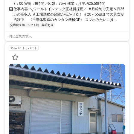
7：00 実働：9時間／休憩：75分 残業：月平均25.50時間
仕事内容: ＼ワールドインテック正社員採用／ ＃月給制で安定＆月35
万の高収入 ＃工場勤務の経験が活かせる！ ＃20～55歳までの男女が
活躍中！ 〈半導体製造のカンタン機械OP〉 スマホみたいに操...
交通費支給
シフト制
昇給あり
同じ企業の求人
アルバイト・パート