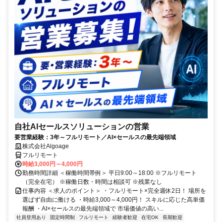
自社AIセールスソリューションの営業
要営業経験：3年～フルリモート／AI×セールスの最先端領域
株式会社Algoage
フルリモート
時給3,000円～4,000円
勤務時間詳細 ＜稼働時間帯例＞ 平日9:00～18:00 ※フルリモート
（完全在宅） ※稼働日数・時間は相談可 ※残業なし
仕事内容 ＜求人のポイント＞ ・フルリモート×完全週休2日！ 場所を
選ばず自由に働ける ・時給3,000～4,000円！ スキルに応じた高単価
報酬 ・AI×セールスの最先端領域で 市場価値の高い...
社員登用あり
固定時間制
フルリモート
経験者歓迎
在宅OK
長期歓迎