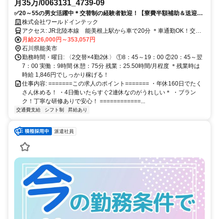
月35万/0063131_4739-09
✅20～55の男女活躍中＊交替制の経験者歓迎！【寮費半額補助＆送迎無
料送あり】履歴書ナシで応募OK
株式会社ワールドインテック
アクセス: JR北陸本線 能美根上駅から車で20分 ＊車通勤OK！交通
費規定支給 ＊無料送迎バスあり 金沢市/野々市市/白山市/能美市/小松
月給226,000円～353,057円
市 などの近隣エリアから通勤している方もいます。
石川県能美市
勤務時間・曜日: 〈2交替×4勤2休〉 ①8：45～19：00 ②20：45～翌
7：00 実働：9時間 休憩：75分 残業：25.50時間/月程度 ＊残業時は
時給 1,846円でしっかり稼げる！
仕事内容: =======この求人のポイント======= ・​年休160日でたく
さん休める！ ・4日働いたらすぐ2連休なのがうれしい＊ ・ブラン
ク！丁寧な研修ありで安心！ ============...
交通費支給
シフト制
昇給あり
派遣社員