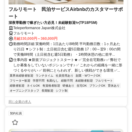
フルリモート 民泊サービスAirbnbのカスタマーサポ
ート
深夜帯勤務で稼ぎたい方必見！未経験歓迎✨(TP18PSM)
Teleperformance Japan株式会社
フルリモート
月給330,000円～360,000円
勤務時間詳細 実働時間：1日あたり8時間 平均勤務日数：1ヶ月あた
り21日 ▼シフト制：土日祝日含む週5日勤務 17：00～翌9：00の間
で実働8時間（土日祝含む週5日勤務） ・1時間休憩の他に前半...
仕事内容 ★新規プロジェクトスタート★ ✅ 完全在宅勤務♪ ✅ 弊社で
しか募集をしていないポジションです♪ ✅ これからの組織を一緒に形
づくるやりがい ✅ 前例にとらわれず、新しい挑戦ができる環境 ✅...
業界未経験者歓迎
ランチタイム
社員登用あり
副業・WワークOK
フリーター歓迎
学歴不問
転勤なし
経験不問
未経験者歓迎
フルリモート
経験者歓迎
ネイルOK
有資格者歓迎
研修あり
在宅OK
ブランクOK
育休あり
オープニングスタッフ
長期歓迎
シフト制
同じ企業の求人
契約社員