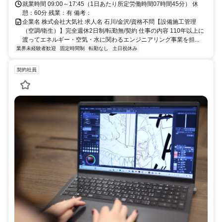
就業時間 09:00～17:45（1日あたり所定労働時間07時間45分） 休
憩：60分 残業：有 備考：
企業名 株式会社大気社 求人名 石川/金沢/資格不問【設備施工管理
（空調/衛生）】完全週休2日制/転勤無/契約 仕事の内容 110年以上に
渡ってエネルギー・空気・水に関わるエンジニアリング事業を担...
業界未経験者歓迎
固定時間制
転勤なし
土日祝休み
契約社員