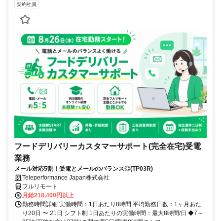
契約社員
フードデリバリーカスタマーサポート(完全在宅)受電
業務
メール対応5割！受電とメールのバランス◎(TP03R)
Teleperformance Japan株式会社
フルリモート
月給218,400円以上
勤務時間詳細 実働時間：1日あたり8時間 平均勤務日数：1ヶ月あた
り20日 〜 21日 シフト制 1日あたりの実働時間：最大8時間/日 ◆7～