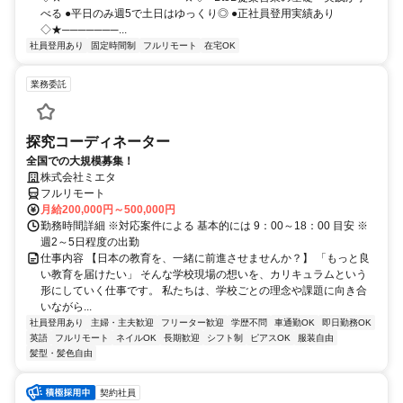
べる ●平日のみ週5で土日はゆっくり◎ ●正社員登用実績あり
◇★───────...
社員登用あり
固定時間制
フルリモート
在宅OK
業務委託
探究コーディネーター
全国での大規模募集！
株式会社ミエタ
フルリモート
月給200,000円～500,000円
勤務時間詳細 ※対応案件による 基本的には 9：00～18：00 目安 ※
週2～5日程度の出勤
仕事内容 【日本の教育を、一緒に前進させませんか？】 「もっと良
い教育を届けたい」 そんな学校現場の想いを、カリキュラムという
形にしていく仕事です。 私たちは、学校ごとの理念や課題に向き合
いながら...
社員登用あり
主婦・主夫歓迎
フリーター歓迎
学歴不問
車通勤OK
即日勤務OK
英語
フルリモート
ネイルOK
長期歓迎
シフト制
ピアスOK
服装自由
髪型・髪色自由
契約社員