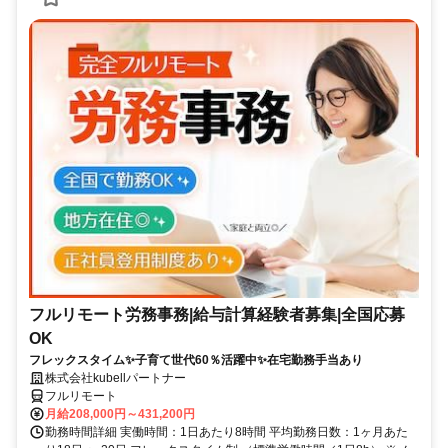
フルリモート労務事務|給与計算経験者募集|全国応募
OK
フレックスタイム✨子育て世代60％活躍中✨在宅勤務手当あり
株式会社kubellパートナー
フルリモート
月給208,000円～431,200円
勤務時間詳細 実働時間：1日あたり8時間 平均勤務日数：1ヶ月あた