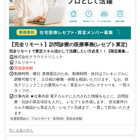
【完全リモート】訪問診療の医療事務(レセプト算定)
完全リモートで算定スキル活かして活躍したい方必見！！【限定募集】
完全リモート｜在宅医療レセプト算定（成果報酬型／業務委託）
株式会社クラウドクリニック
フルリモート
完全歩合制
勤務時間・曜日: 業務委託のため、勤務時間・休日はフレキシブルに
調整可能です。 土日祝の稼働・休暇も相談いただけます。 なお、担
当クリニックごとの運用ルール・算定ルールのレクチャーを、一部ス
タッフの...
仕事内容: ■ 仕事内容 電子カルテに入力された情報をもとに、訪問診
療・往診の算定項目を入力し、レセプトを作成します。 担当案件の
カルテ確認から算定入力・レセプト完成まで、一貫して担当いただき
ます...
社員登用あり
フルリモート
在宅OK
完全歩合制
同じ企業の求人