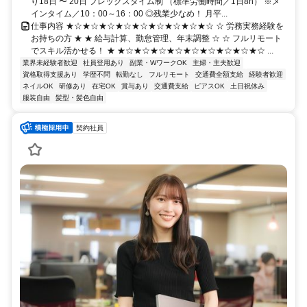
り18日 〜 20日 フレックスタイム制 （標準労働時間／1日8h） ※メ
インタイム／10：00～16：00 ◎残業少なめ！ 月平...
仕事内容 ★☆★☆★☆★☆★☆★☆★☆★☆★☆ ☆ 労務実務経験を
お持ちの方 ★ ★ 給与計算、勤怠管理、年末調整 ☆ ☆ フルリモート
でスキル活かせる！ ★ ★☆★☆★☆★☆★☆★☆★☆★☆★☆ ...
業界未経験者歓迎
社員登用あり
副業・WワークOK
主婦・主夫歓迎
資格取得支援あり
学歴不問
転勤なし
フルリモート
交通費全額支給
経験者歓迎
ネイルOK
研修あり
在宅OK
賞与あり
交通費支給
ピアスOK
土日祝休み
服装自由
髪型・髪色自由
契約社員