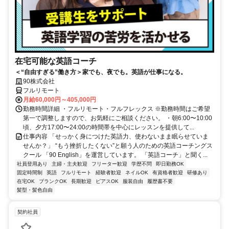
在宅可能な英語コーチ
＜“自由すぎる”働き方＞家でも、夜でも。英語が仕事になる。
90株式会社
フルリモート
月給60,000円～405,000円
勤務時間詳細 ・フルリモート・フルフレックス ※勤務時間はご希望
第一で調整しますので、お気軽にご相談ください。 ・朝6:00〜10:00
頃、夕方17:00〜24:00の時間帯を中心にレッスンを提供して...
仕事内容 「せっかく身につけた英語力、使わないまま眠らせていま
せんか？」 “もう挫折したくない”と願う人のための英語コーチングス
クール 「90 English」を運営しています。 「英語コーチ」と聞く...
社員登用あり
主婦・主夫歓迎
フリーター歓迎
学歴不問
即日勤務OK
固定時間制
英語
フルリモート
経験者歓迎
ネイルOK
有資格者歓迎
研修あり
在宅OK
ブランクOK
長期歓迎
ピアスOK
服装自由
履歴書不要
髪型・髪色自由
契約社員