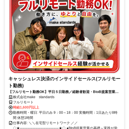
キャッシュレス決済のインサイドセールス(フルリモー
ト勤務)
【フルリモート勤務OK】平日５日勤務／経験者歓迎・BtoB提案営業で
スキルアップ
株式会社make standards
フルリモート
時給1,600円以上
勤務時間・曜日: 平日のみ 9：00～18：00 実働時間：1日あたり8時
間 休憩1時間
仕事内容: ＼＼在宅型リモートワーク ／／
◇★───────────────★◇ ●BtoB提案営業の基礎～実践が学