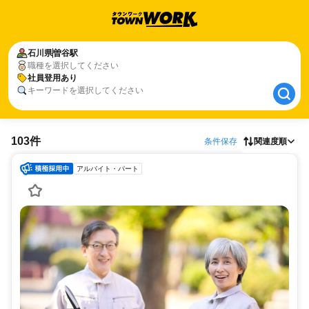
石川県
石川県
曽谷駅
曽谷駅
職種を選択してください
社員登用あり
社員登用あり
キーワードを選択してください
103件
条件保存
関連度順
アルバイト・パート