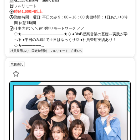
ルが身につく営業職
株式会社make standards
フルリモート
時給1,600円以上
勤務時間・曜日: 平日のみ 9：00～18：00 実働時間：1日あたり8時
間 休憩1時間
仕事内容: ＼＼在宅型リモートワーク ／／
◇★───────────────★◇ ●BtoB提案営業の基礎～実践が学
べる ●平日のみ週5で土日はゆっくり◎ ●社員登用実績あり！
◇★───────...
社員登用あり
固定時間制
フルリモート
在宅OK
業務委託