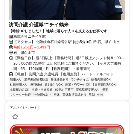
訪問介護 介護職/ニチイ鶴来
【時給UPしました！】地域に暮らす人々を支えるお仕事です
株式会社ニチイ学館
【アクセス】 北陸鉄道石川線曽谷駅 徒歩5分 ■住 所 石川県 白山市 熱
時給1,251円～1,491円
野町ｲ28番地11 ■アクセス 北陸鉄道石川線曽谷駅 徒歩5分
石川県白山市
【勤務日数】 週3日以上 【勤務時間】 週3日以上／シフト制 8：00～
20：00の間の5時間以上 お気軽にご相談ください。 1ヶ月の労働時
間：65～170時間／月 【勤務期間】 ・雇用期間...
【職種】 訪問介護 介護職員 【雇用形態】 パート・アルバイト
制服あり
業界未経験者歓迎
育休延長あり
ランチタイム
扶養内勤務OK
社員登用あり
無料研修
週1日からOK
副業・WワークOK
1日4時間以内OK
土日祝のみOK
主婦・主夫歓迎
60代も応募可
資格取得支援あり
長期
フリーター歓迎
社会保険あり
産休・育休取得実績あり
早朝
午後
アルバイト・パート