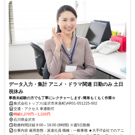
データ入力・集計 アニメ・ドラマ関連 日勤のみ 土日
祝休み
事務未経験の方でも丁寧にレクチャーします♪簡単もくもく作業☆
株式会社トップス(金沢市米泉町)AR01-051225-002
交通・アクセス 車通勤可
時給1,270円～1,320円
石川県金沢市
勤務時間詳細 9:00～18:00 (8時間) ※週5日勤務
仕事内容 雇用形態：派遣社員 職種：一般事務 ★大手IT会社でのアニ