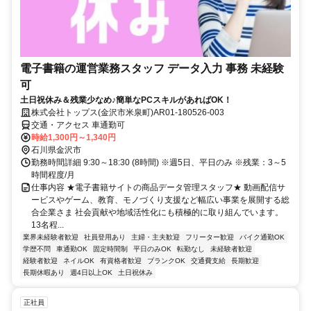
電子書籍の運営業務スタッフ データ入力 事務 未経験
可
土日祝休み＆残業少なめ♪簡単なPCスキルがあればOK！
株式会社トップス(金沢市米泉町)AR01-180526-003
交通・アクセス 車通勤可
時給1,300円～1,340円
石川県金沢市
勤務時間詳細 9:30～18:30 (8時間) ※週5日、平日のみ ※残業：3～5
時間程度/月
仕事内容 ★電子書籍サイトの商品データ管理スタッフ★ 動画配信サ
ービスやゲーム、教育、モノづくり支援など幅広い事業を展開する総
合企業さま 社会貢献や地域活性化にも積極的に取り組んでいます。
13名程...
業界未経験者歓迎
社員登用あり
主婦・主夫歓迎
フリーター歓迎
バイク通勤OK
学歴不問
車通勤OK
固定時間制
平日のみOK
転勤なし
未経験者歓迎
経験者歓迎
ネイルOK
有資格者歓迎
ブランクOK
交通費支給
長期歓迎
長期休暇あり
週4日以上OK
土日祝休み
正社員