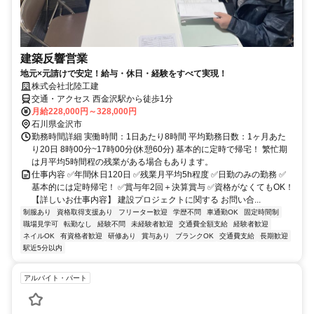
建築反響営業
地元×元請けで安定！給与・休日・経験をすべて実現！
株式会社北陸工建
交通・アクセス 西金沢駅から徒歩1分
月給228,000円～328,000円
石川県金沢市
勤務時間詳細 実働時間：1日あたり8時間 平均勤務日数：1ヶ月あた
り20日 8時00分~17時00分(休憩60分) 基本的に定時で帰宅！ 繁忙期
は月平均5時間程の残業がある場合もあります。
仕事内容 ✅年間休日120日 ✅残業月平均5h程度 ✅日勤のみの勤務 ✅
基本的には定時帰宅！ ✅賞与年2回＋決算賞与 ✅資格がなくてもOK！
【詳しいお仕事内容】 建設プロジェクトに関する お問い合...
制服あり
資格取得支援あり
フリーター歓迎
学歴不問
車通勤OK
固定時間制
職場見学可
転勤なし
経験不問
未経験者歓迎
交通費全額支給
経験者歓迎
ネイルOK
有資格者歓迎
研修あり
賞与あり
ブランクOK
交通費支給
長期歓迎
駅近5分以内
アルバイト・パート