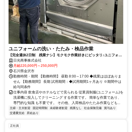
ユニフォームの洗い・たたみ・検品作業
【完全週休2日制 残業ナシ】モクモク作業好きにピッタリ♪ユニフォー
ムの洗い作業
日光商事株式会社
月給220,000円～250,000円
石川県金沢市
勤務時間・期間 【勤務時間】 昼勤 8:00～17:00 ◆残業はほぼありま
せん 【勤務期間】 長期 試用期間：◆試用期間1ヶ月あり ※期間中は
給与同条件
仕事内容 飲食店やホテルなどで見られる 従業員制服(ユニフォーム)を
洗濯機に投入してクリーニング する作業です。 簡単な作業であり、
専門的な知識 も不要です。 その他、入荷検品やたたみ作業なども...
主婦・主夫歓迎
固定時間制
未経験者歓迎
残業なし
社会保険完備
賞与あり
交通費支給
昇給あり
正社員