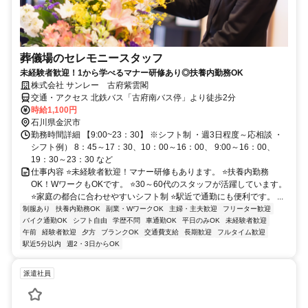
葬儀場のセレモニースタッフ
未経験者歓迎！1から学べるマナー研修あり◎扶養内勤務OK
株式会社 サンレー 古府紫雲閣
交通・アクセス 北鉄バス「古府南バス停」より徒歩2分
時給1,100円
石川県金沢市
勤務時間詳細 【9:00~23：30】 ※シフト制 ・週3日程度～応相談 ・
シフト例） 8：45～17：30、10：00～16：00、 9:00～16：00、
19：30～23：30 など
仕事内容 ⭐未経験者歓迎！マナー研修もあります。 ⭐扶養内勤務
OK！WワークもOKです。 ⭐30～60代のスタッフが活躍しています。
⭐家庭の都合に合わせやすいシフト制 ⭐駅近で通勤にも便利です。 ...
制服あり
扶養内勤務OK
副業・WワークOK
主婦・主夫歓迎
フリーター歓迎
バイク通勤OK
シフト自由
学歴不問
車通勤OK
平日のみOK
未経験者歓迎
午前
経験者歓迎
夕方
ブランクOK
交通費支給
長期歓迎
フルタイム歓迎
駅近5分以内
週2・3日からOK
派遣社員