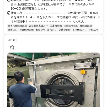
普段は残業ほぼなし（定時退社が基本です） ※繁忙期のみ月平均
10〜20時間程度発生します。
仕事内容 ＝＝＝＝＝＝＝＝＝＝＝＝＝＝＝ 実務経験は不問！有資格
者を募集！ 1日4〜5台を個人のペースで整備◎ 20代〜70代の整備士6
名が活躍中！ ＝＝＝＝＝＝＝＝＝＝＝＝＝＝＝ ＼＼求人...
業界未経験者歓迎
資格取得支援あり
固定時間制
未経験者歓迎
経験者歓迎
残業なし
社会保険完備
制服貸与
賞与あり
交通費支給
長期休暇あり
昇給あり
正社員