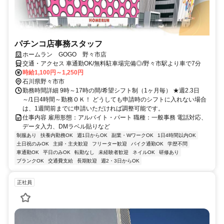
パチンコ店事務スタッフ
ホームラン GOGO 野々市店
交通・アクセス 車通勤OK/無料駐車場完備◎/野々市駅より車で7分
時給1,100円～1,250円
石川県野々市市
勤務時間詳細 9時～17時の間/希望シフト制（1ヶ月毎） ★週2.3日
～/1日4時間～勤務ＯＫ！ どうしても申請時のシフトに入れない場合
は、1週間前までに申請いただければ調整可能です。
仕事内容 雇用形態：アルバイト・パート 職種：一般事務 電話対応、
データ入力、DMラベル貼りなど
制服あり
扶養内勤務OK
週1日からOK
副業・WワークOK
1日4時間以内OK
土日祝のみOK
主婦・主夫歓迎
フリーター歓迎
バイク通勤OK
学歴不問
車通勤OK
平日のみOK
転勤なし
未経験者歓迎
ネイルOK
研修あり
ブランクOK
交通費支給
長期歓迎
週2・3日からOK
正社員