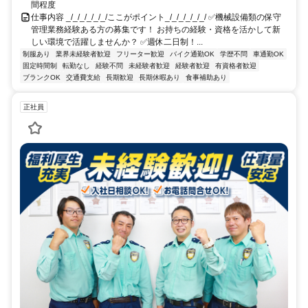
間程度
仕事内容 _/_/_/_/_/_/ここがポイント_/_/_/_/_/_/ ✅機械設備類の保守
管理業務経験ある方の募集です！ お持ちの経験・資格を活かして新
しい環境で活躍しませんか？ ✅週休二日制！...
制服あり
業界未経験者歓迎
フリーター歓迎
バイク通勤OK
学歴不問
車通勤OK
固定時間制
転勤なし
経験不問
未経験者歓迎
経験者歓迎
有資格者歓迎
ブランクOK
交通費支給
長期歓迎
長期休暇あり
食事補助あり
正社員