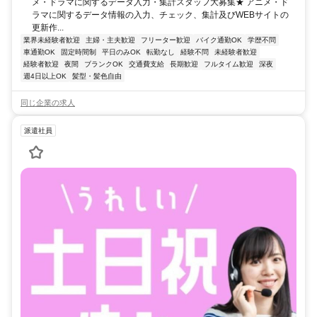
メ・ドラマに関するデータ入力・集計スタッフ大募集★ アニメ・ド
ラマに関するデータ情報の入力、チェック、集計及びWEBサイトの
更新作...
業界未経験者歓迎
主婦・主夫歓迎
フリーター歓迎
バイク通勤OK
学歴不問
車通勤OK
固定時間制
平日のみOK
転勤なし
経験不問
未経験者歓迎
経験者歓迎
夜間
ブランクOK
交通費支給
長期歓迎
フルタイム歓迎
深夜
週4日以上OK
髪型・髪色自由
同じ企業の求人
派遣社員