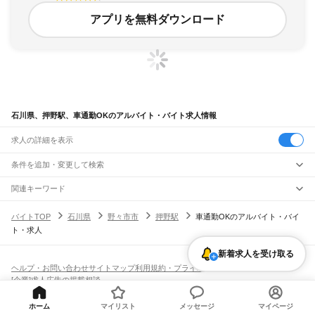
アプリを無料ダウンロード
石川県、押野駅、車通勤OKのアルバイト・バイト求人情報
求人の詳細を表示
条件を追加・変更して検索
市区町村を追加・変更
関連キーワード
完全在宅ワーク 全国
シール貼り 在宅
現在地周辺
ガチャガチャ
犬カフェ
石川県
駅を追加・変更
バイトTOP
石川県
野々市市
押野駅
車通勤OKのアルバイト・バイ
石川県
すべて
ト・求人
金沢市
七尾市
小松市
輪島市
珠洲市
加賀市
羽咋市
かほく市
白山市
能美市
職種を追加・変更
JR北陸本線(米原～金沢)
野々市市
能美郡
石川郡
河北郡
羽咋郡
鹿島郡
鳳珠郡
大聖寺駅
加賀温泉駅
動橋駅
粟津駅
小松駅
明峰駅
能美根上駅
小舞子駅
美川駅
新着求人を受け取る
飲食・フードサービス
特徴を追加・変更
加賀笠間駅
松任駅
野々市駅
西金沢駅
金沢駅
飲食・フードサービス
すべて
ヘルプ・お問い合わせ
サイトマップ
利用規約・プライバシーポリシー
ホールスタッフ
キッチンスタッフ
皿洗い・洗い場
精肉・鮮魚加工
給食調理
人気
[企業]求人広告の掲載相談
JR七尾線
雇用形態を追加・変更
パン屋（ベーカリー）
フードカウンター販売員
バー（BAR）・バーテンダー
日払いOK
高校生歓迎
学生歓迎
深夜の仕事
髪型・髪色自由
ひげOK
ネイルOK
津幡駅
中津幡駅
本津幡駅
能瀬駅
宇野気駅
横山駅
高松駅
免田駅
宝達駅
敷浪駅
飲食店補助（開店・閉店準備）
飲食店（店長・マネージャー）
ピアスOK
アルバイト・パート
履歴書不要
オープニングスタッフ
留学生・外国人活躍中
南羽咋駅
羽咋駅
千路駅
金丸駅
能登部駅
良川駅
能登二宮駅
徳田駅
七尾駅
和倉温泉駅
ホーム
マイリスト
メッセージ
マイページ
都道府県を変更
営業・販売
勤務期間
正社員