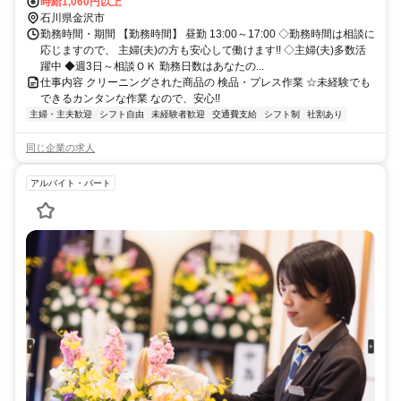
時給1,060円以上
石川県金沢市
勤務時間・期間 【勤務時間】 昼勤 13:00～17:00 ◇勤務時間は相談に
応じますので、 主婦(夫)の方も安心して働けます!! ◇主婦(夫)多数活
躍中 ◆週3日～相談ＯＫ 勤務日数はあなたの...
仕事内容 クリーニングされた商品の 検品・プレス作業 ☆未経験でも
できるカンタンな作業 なので、安心!!
主婦・主夫歓迎
シフト自由
未経験者歓迎
交通費支給
シフト制
社割あり
同じ企業の求人
アルバイト・パート