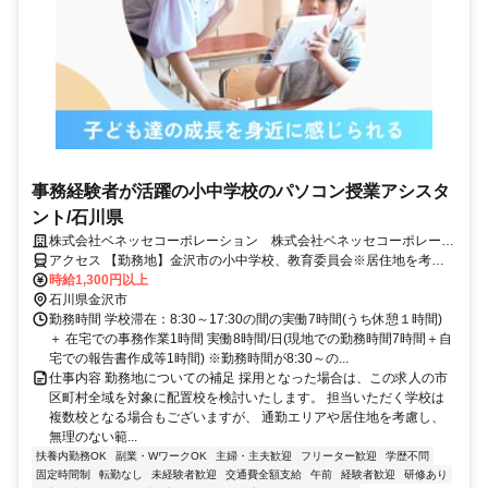
事務経験者が活躍の小中学校のパソコン授業アシスタ
ント/石川県
株式会社ベネッセコーポレーション 株式会社ベネッセコーポレーシ
ョン(石川県金沢市久安6丁目)
アクセス 【勤務地】金沢市の小中学校、教育委員会※居住地を考慮
の上、決定 ＜採用となった場合は、この求人の市区町村全域を対象
時給1,300円以上
に配置校を検討いたします。担当いただく学校は複数校となる場合も
石川県金沢市
ございますが、通勤エリアや居住地を考慮し、無理のない範囲でご勤
勤務時間 学校滞在：8:30～17:30の間の実働7時間(うち休憩１時間)
務いただけるよう、最終的にはご相談の上で決定いたします。＞
＋ 在宅での事務作業1時間 実働8時間/日(現地での勤務時間7時間＋自
宅での報告書作成等1時間) ※勤務時間が8:30～の...
仕事内容 勤務地についての補足 採用となった場合は、この求人の市
区町村全域を対象に配置校を検討いたします。 担当いただく学校は
複数校となる場合もございますが、 通勤エリアや居住地を考慮し、
無理のない範...
扶養内勤務OK
副業・WワークOK
主婦・主夫歓迎
フリーター歓迎
学歴不問
固定時間制
転勤なし
未経験者歓迎
交通費全額支給
午前
経験者歓迎
研修あり