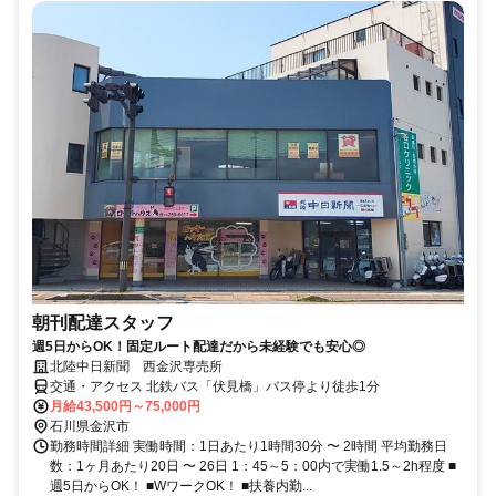
朝刊配達スタッフ
週5日からOK！固定ルート配達だから未経験でも安心◎
北陸中日新聞 西金沢専売所
交通・アクセス 北鉄バス「伏見橋」バス停より徒歩1分
月給43,500円～75,000円
石川県金沢市
勤務時間詳細 実働時間：1日あたり1時間30分 〜 2時間 平均勤務日
数：1ヶ月あたり20日 〜 26日 1：45～5：00内で実働1.5～2h程度 ■
週5日からOK！ ■WワークOK！ ■扶養内勤...