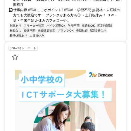
間程度
仕事内容 ///////// ここがポイント!! ////////// ・学歴不問 無資格・未経験の
方でも大歓迎です！ ブランクがある方も◎ ・土日祝休み！ ＧＷ・
盆・年末年始 お休みのフォローや...
制服あり
フリーター歓迎
バイク通勤OK
学歴不問
車通勤OK
固定時間制
転勤なし
経験不問
未経験者歓迎
ブランクOK
長期歓迎
駅近5分以内
長期休暇あり
土日祝休み
アルバイト・パート