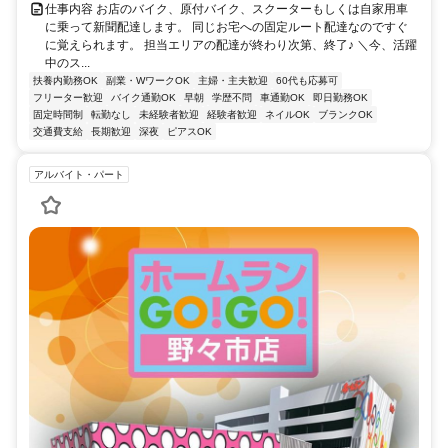
仕事内容 お店のバイク、原付バイク、スクーターもしくは自家用車
に乗って新聞配達します。 同じお宅への固定ルート配達なのですぐ
に覚えられます。 担当エリアの配達が終わり次第、終了♪ ＼今、活躍
中のス...
扶養内勤務OK
副業・WワークOK
主婦・主夫歓迎
60代も応募可
フリーター歓迎
バイク通勤OK
早朝
学歴不問
車通勤OK
即日勤務OK
固定時間制
転勤なし
未経験者歓迎
経験者歓迎
ネイルOK
ブランクOK
交通費支給
長期歓迎
深夜
ピアスOK
アルバイト・パート