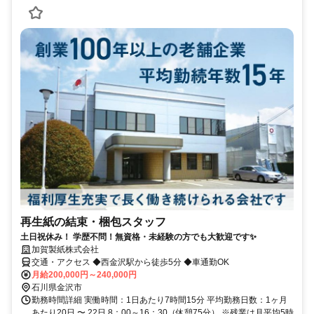
再生紙の結束・梱包スタッフ
土日祝休み！ 学歴不問！無資格・未経験の方でも大歓迎です✨
加賀製紙株式会社
交通・アクセス ◆西金沢駅から徒歩5分 ◆車通勤OK
月給200,000円～240,000円
石川県金沢市
勤務時間詳細 実働時間：1日あたり7時間15分 平均勤務日数：1ヶ月
あたり20日 〜 22日 8：00～16：30（休憩75分） ※残業は月平均5時