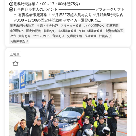
勤務時間詳細 8：00～17：00(休憩75分)
仕事内容 ✨求人のポイント ―――――――――― ✅フォークリフト
の 有資格者限定募集！ ✅月収22万超＆賞与あり ✅月残業5時間以内
✅8:00～17:00の固定時間勤務 ✅マイカー通勤OK 当...
業界未経験者歓迎
主婦・主夫歓迎
フリーター歓迎
バイク通勤OK
学歴不問
車通勤OK
固定時間制
転勤なし
未経験者歓迎
午前
経験者歓迎
有資格者歓迎
夕方
賞与あり
ブランクOK
育休あり
交通費支給
長期歓迎
社割あり
長期休暇あり
正社員