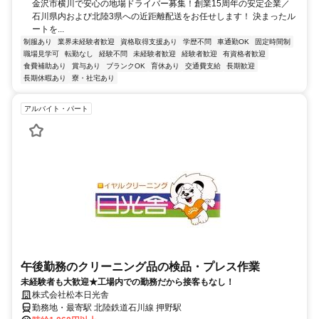
金沢市横川で安心の地場ドライバー募集！創業15周年の安定企業／
石川県内および北陸3県への近距離配送をお任せします！ 決まったル
ートを...
制服あり
業界未経験者歓迎
資格取得支援あり
学歴不問
車通勤OK
固定時間制
職場見学可
転勤なし
経験不問
未経験者歓迎
経験者歓迎
有資格者歓迎
食費補助あり
賞与あり
ブランクOK
育休あり
交通費支給
長期歓迎
長期休暇あり
寮・社宅あり
アルバイト・パート
午後勤務のクリーニング品の検品・プレス作業
未経験者も大歓迎★工場内での勤務だから接客もなし！
株式会社松本日光舎
勤務地・最寄駅 北陸鉄道石川線 押野駅