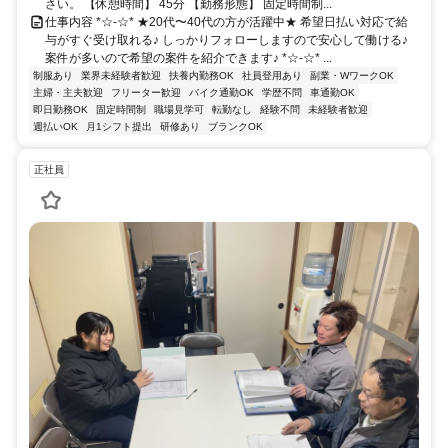
さい。 【休憩時間】 45分 【勤務形態】 固定時間制...
仕事内容 *☆-☆* ★20代〜40代の方が活躍中★ 希望日払い対応で給
与がすぐ受け取れる♪ しっかりフォローしますので安心して働ける♪
案件が多いので希望の案件を紹介できます♪ *☆-☆* ...
制服あり
業界未経験者歓迎
扶養内勤務OK
社員登用あり
副業・WワークOK
主婦・主夫歓迎
フリーター歓迎
バイク通勤OK
学歴不問
車通勤OK
即日勤務OK
固定時間制
職場見学可
転勤なし
経験不問
未経験者歓迎
週払いOK
月1シフト提出
研修あり
ブランクOK
正社員