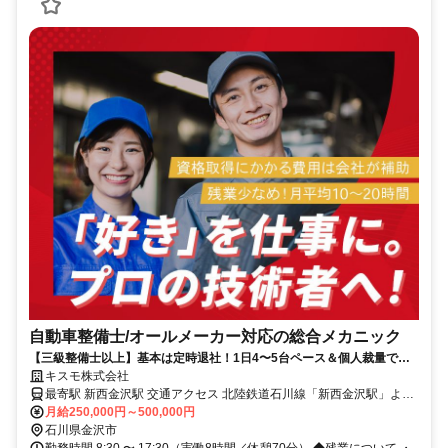
自動車整備士/オールメーカー対応の総合メカニック
【三級整備士以上】基本は定時退社！1日4〜5台ペース＆個人裁量で働
ける◎
キスモ株式会社
最寄駅 新西金沢駅 交通アクセス 北陸鉄道石川線「新西金沢駅」より
徒歩13分 北陸鉄道石川線「押野駅」より徒歩20分 ✓車通勤OK＆バ
月給250,000円～500,000円
イク通勤OK
石川県金沢市
勤務時間 8:30 〜 17:30（実働8時間／休憩70分） ◆残業について ・