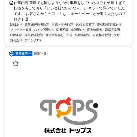
仕事内容 前職でも同じような受付事務をしていたのですが 暇すぎて
転職を考えており「いい会社ないかな～」と ネットで調べていたん
です。 お客さんからの口コミも、 ホームページとか働く人たちのブ
ログも凝...
制服あり
業界未経験者歓迎
主婦・主夫歓迎
60代も応募可
資格取得支援あり
フリーター歓迎
バイク通勤OK
学歴不問
車通勤OK
固定時間制
職場見学可
経験不問
未経験者歓迎
住宅手当あり
午前
経験者歓迎
有資格者歓迎
夕方
賞与あり
ブランクOK
派遣社員