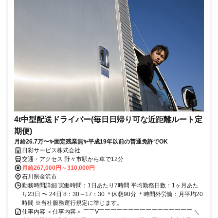
4t中型配送ドライバー(毎日日帰り可な近距離ルート定
期便)
月給26.7万〜✨固定残業無✨平成19年以前の普通免許でOK
日彩サービス株式会社
交通・アクセス 野々市駅から車で12分
月給267,000円～310,000円
石川県金沢市
勤務時間詳細 実働時間：1日あたり7時間 平均勤務日数：1ヶ月あた
り23日 〜 24日 8：30～17：30 ＊休憩90分 ＊時間外労働：月平均20
時間 ※当社服務運行規定に準じます。
仕事内容 ＜仕事内容＞ ￣￣V￣￣￣￣￣￣￣￣￣￣￣￣￣￣￣￣ ＼