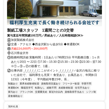
製紙工場スタッフ 1週間ごとの3交替
賞与直近年間実績100万円／昇給あり／入社時期相談OK✨
加賀製紙株式会社
交通・アクセス ◆西金沢駅から徒歩5分 ◆車通勤OK
月給224,000円～264,000円
石川県金沢市
勤務時間詳細 実働時間：1日あたり7時間15分 平均勤務日数：1ヶ月
あたり20日 〜 22日 ①7:30～15:30 ②15:30～23:30 ③23:30～翌7:30
※①→③→②の順番で、1週...
仕事内容 _/_/_/_/_/_/ここがポイント_/_/_/_/_/_/ ✅金沢の地元に根づ
いた会社で、 福利厚生も充実！ 食堂あり、お風呂あり、年間休日
123日（今年度）、 平均勤続年数15年。長...
制服あり
業界未経験者歓迎
資格取得支援あり
フリーター歓迎
学歴不問
車通勤OK
職場見学可
転勤なし
経験不問
未経験者歓迎
住宅手当あり
賞与あり
ブランクOK
交通費支給
駅近5分以内
資格取得手当あり
シフト制
昼食補助あり
契約社員