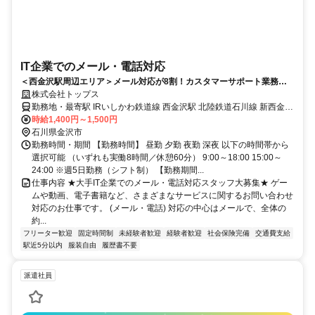
IT企業でのメール・電話対応
＜西金沢駅周辺エリア＞メール対応が8割！カスタマーサポート業務ス
タッフ《10名大募集！》
株式会社トップス
勤務地・最寄駅 IRいしかわ鉄道線 西金沢駅 北陸鉄道石川線 新西金沢
駅
時給1,400円～1,500円
石川県金沢市
勤務時間・期間 【勤務時間】 昼勤 夕勤 夜勤 深夜 以下の時間帯から
選択可能 （いずれも実働8時間／休憩60分） 9:00～18:00 15:00～
24:00 ※週5日勤務（シフト制） 【勤務期間...
仕事内容 ★大手IT企業でのメール・電話対応スタッフ大募集★ ゲー
ムや動画、電子書籍など、さまざまなサービスに関するお問い合わせ
対応のお仕事です。 (メール・電話) 対応の中心はメールで、全体の
約...
フリーター歓迎
固定時間制
未経験者歓迎
経験者歓迎
社会保険完備
交通費支給
駅近5分以内
服装自由
履歴書不要
派遣社員