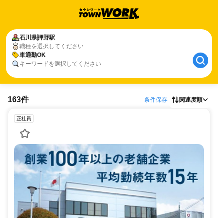
石川県
押野駅
職種を選択してください
車通勤OK
キーワードを選択してください
163件
条件保存
関連度順
正社員