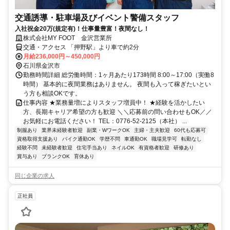
交通誘導・駐車場及びイベント警備スタッフ
入社祝金20万(規定有)！仕事量豊富！夜間なし！
株式会社MY FOOT 金沢営業所
交通・アクセス 「押野駅」より車で約2分
月給236,000円～450,000円
石川県金沢市
勤務時間詳細 総労働時間：1ヶ月あたり173時間 8:00～17:00（実働8
時間） 基本的に夜間業務はありません。 夜間も入って稼ぎたいとい
う方も相談OKです。
仕事内容 ★業務量増によりスタッフ増員中！ ★経験を活かしたい
方、長期キャリア希望の方も歓迎 ＼＼応募前の問い合わせもOK／／
お気軽にお電話ください！ TEL：0776-52-2125（本社） ...
制服あり
業界未経験者歓迎
副業・WワークOK
主婦・主夫歓迎
60代も応募可
資格取得支援あり
バイク通勤OK
学歴不問
車通勤OK
職場見学可
転勤なし
経験不問
未経験者歓迎
住宅手当あり
ネイルOK
有資格者歓迎
研修あり
賞与あり
ブランクOK
育休あり
同じ企業の求人
正社員