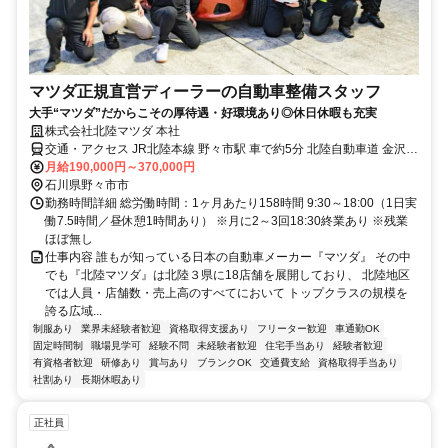
マツダ正規直営ディーラーの自動車整備スタッフ
大手“マツダ”だからこその厚待遇・好環境あり◎休日休暇も充実
株式会社北陸マツダ 本社
交通・アクセス JR北陸本線 野々市駅 車で約5分 北陸自動車道 金沢西
IC 車で約10分
月給190,000円～370,000円
石川県野々市市
勤務時間詳細 総労働時間：1ヶ月あたり158時間 9:30～18:00（1日実
働7.5時間／昼休憩1時間あり） ※月に2～3回18:30終業あり ※残業
ほぼ無し
仕事内容 誰もが知っている日本の自動車メーカー『マツダ』 その中
でも『北陸マツダ』は北陸３県に18店舗を展開しており、 北陸地区
では人員・店舗数・売上高のすべてにおいて トップクラスの規模を
誇る広域...
制服あり
業界未経験者歓迎
資格取得支援あり
フリーター歓迎
車通勤OK
固定時間制
職場見学可
経験不問
未経験者歓迎
住宅手当あり
経験者歓迎
有資格者歓迎
研修あり
賞与あり
ブランクOK
交通費支給
資格取得手当あり
社割あり
長期休暇あり
正社員