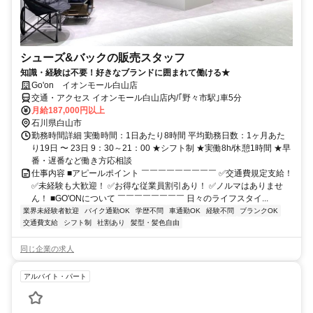
シューズ&バックの販売スタッフ
知識・経験は不要！好きなブランドに囲まれて働ける★
Go'on イオンモール白山店
交通・アクセス イオンモール白山店内/｢野々市駅｣車5分
月給187,000円以上
石川県白山市
勤務時間詳細 実働時間：1日あたり8時間 平均勤務日数：1ヶ月あた
り19日 〜 23日 9：30～21：00 ★シフト制 ★実働8h/休憩1時間 ★早
番・遅番など働き方応相談
仕事内容 ■アピールポイント ￣￣￣￣￣￣￣￣￣ ✅交通費規定支給！
✅未経験も大歓迎！ ✅お得な従業員割引あり！ ✅ノルマはありませ
ん！ ■GO'ONについて ￣￣￣￣￣￣￣￣ 日々のライフスタイ...
業界未経験者歓迎
バイク通勤OK
学歴不問
車通勤OK
経験不問
ブランクOK
交通費支給
シフト制
社割あり
髪型・髪色自由
同じ企業の求人
アルバイト・パート