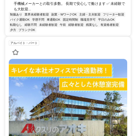
手機械メーカーとの取引多数。 長期で安心して働けます ✅ 未経験で
も大歓迎...
制服あり
業界未経験者歓迎
副業・WワークOK
主婦・主夫歓迎
フリーター歓迎
バイク通勤OK
学歴不問
車通勤OK
固定時間制
職場見学可
平日のみOK
転勤なし
経験不問
未経験者歓迎
午前
経験者歓迎
残業なし
有資格者歓迎
夕方
ブランクOK
アルバイト・パート