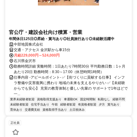
官公庁・建設会社向け積算・営業
年間休日125日◎昇給・賞与あり◎社員旅行あり◎未経験活躍中
中部地質株式会社
交通・アクセス 金沢駅から車15分
月給229,000円～524,000円
石川県金沢市
勤務時間詳細 実働時間：1日あたり7時間30分 平均勤務日数：1ヶ月
あたり20日 勤務時間：8:30～17:00（休憩時間1時間）
仕事内容 -アピールポイント- ✅【街づくりに貢献する仕事】 インフ
ラ整備や災害復興に携わり 地域の未来を支えるやりがい ✅【未経験
からでも安心】 充実の教育体制と優しい先輩の サポートで1年ほどで
一...
業界未経験者歓迎
資格取得支援あり
車通勤OK
固定時間制
転勤なし
経験不問
未経験者歓迎
住宅手当あり
午前
経験者歓迎
有資格者歓迎
夕方
賞与あり
育休あり
交通費支給
資格取得手当あり
土日祝休み
正社員