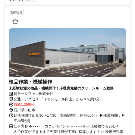
契約社員
検品作業・機械操作
未経験歓迎の検品・機械操作！冷暖房完備のクリーンルーム勤務
賀谷セロファン株式会社
交通・アクセス 「イオンモール⽩⼭」から⾞で約3分
時給1,250円
石川県白山市
勤務時間詳細 8:30〜17:30（実働8時間、休憩60分） ▶︎残業時間：月
平均5時間
仕事内容 ✤ • • • · ·· ココがポイント ·· · • • • ✤ ✅ 未経験でも安心！ 一
人で作業ができるまで先輩社員が丁寧に指導します！ ✅ 冷暖房完備