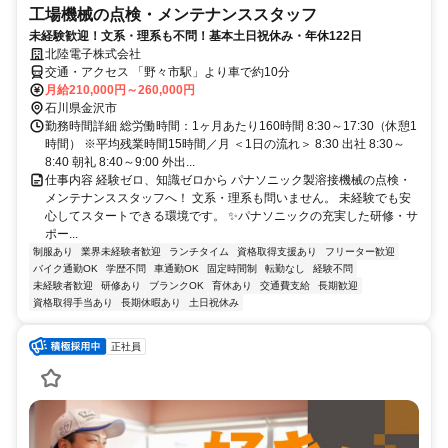
工場機械の点検・メンテナンススタッフ
未経験歓迎！文系・理系も不問！基本土日祝休み・年休122日
北陸電子株式会社
交通・アクセス 「野々市駅」より⾞で約10分
月給210,000円～260,000円
石川県金沢市
勤務時間詳細 総労働時間：1ヶ月あたり160時間 8:30～17:30（休憩1
時間） ※平均残業時間15時間／月 ＜1日の流れ＞ 8:30 出社 8:30～
8:40 朝礼 8:40～9:00 外出...
仕事内容 経験ゼロ、知識ゼロから パナソニック製溶接機械の点検・
メンテナンススタッフへ！ 文系・理系も問いません。 未経験でも安
心してスタートできる環境です。 ✨パナソニックの充実した研修・サ
ポー...
制服あり
業界未経験者歓迎
ランチタイム
資格取得支援あり
フリーター歓迎
バイク通勤OK
学歴不問
車通勤OK
固定時間制
転勤なし
経験不問
未経験者歓迎
研修あり
ブランクOK
育休あり
交通費支給
長期歓迎
資格取得手当あり
長期休暇あり
土日祝休み
正社員