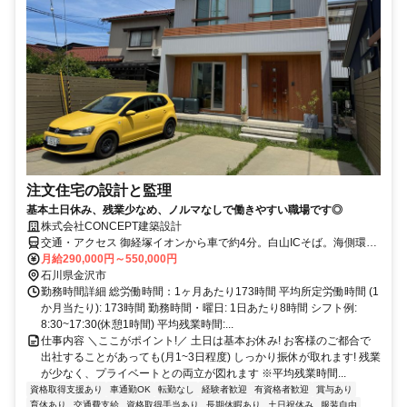
注文住宅の設計と監理
基本土日休み、残業少なめ、ノルマなしで働きやすい職場です◎
株式会社CONCEPT建築設計
交通・アクセス 御経塚イオンから車で約4分。白山ICそば。海側環状
線近く、多方面からのアクセス良好
月給290,000円～550,000円
石川県金沢市
勤務時間詳細 総労働時間：1ヶ月あたり173時間 平均所定労働時間 (1
か月当たり): 173時間 勤務時間・曜日: 1日あたり8時間 シフト例:
8:30~17:30(休憩1時間) 平均残業時間:...
仕事内容 ＼ここがポイント!／ 土日は基本お休み! お客様のご都合で
出社することがあっても(月1~3日程度) しっかり振休が取れます! 残業
が少なく、プライベートとの両立が図れます ※平均残業時間...
資格取得支援あり
車通勤OK
転勤なし
経験者歓迎
有資格者歓迎
賞与あり
育休あり
交通費支給
資格取得手当あり
長期休暇あり
土日祝休み
服装自由