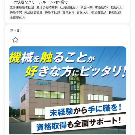
の快適なクリーンルーム内作業で...
業界未経験者歓迎
変形労働時間制
社員登用あり
学歴不問
車通勤OK
転勤なし
経験不問
未経験者歓迎
経験者歓迎
賞与あり
育休あり
交通費支給
長期歓迎
土日祝休み
正社員