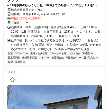
タッフ
≪11時以降のゆっくり出社！20時までの勤務≫ノルマなし！★週4日
～、1日4時間から勤務OK
株式会社歯愛メディカル
勤務地・最寄駅 IRいしかわ鉄道線 松任駅
時給1,130円～1,280円
石川県白山市
勤務時間・期間 【勤務時間】 昼勤 夕勤 夜勤 ■平日・土曜 11:00～
20:00 （1日4時間以上） ☆終了時間は、20時までとなります。 ☆勤
務開始時間は、相談に応じます。 ・週4日～5日程度...
仕事内容 【ゆっくり出社できるお仕事♪】 ＜仕事内容＞ ・お客様か
らの注文受付・入力(電話、FAX、WEB) ・お客様からの問い合わせ対
応(注文方法・配送・在庫など) ・担当者への電話の取り次ぎ ・...
副業・WワークOK
主婦・主夫歓迎
フリーター歓迎
シフト自由
車通勤OK
固定時間制
未経験者歓迎
ネイルOK
交通費支給
家庭都合休OK
週4日以上OK
髪型・髪色自由
正社員