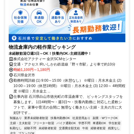
物流倉庫内の軽作業ピッキング
未経験歓迎◎週3日～OK！扶養内OK♪主婦活躍中！
株式会社アクティー 金沢SCMセンター
交通・アクセス IRいしかわ鉄道線「野々市駅」より車で約10分
時給1,100円～1,180円
石川県金沢市
勤務時間詳細 (1) 9:00～15:00（休憩なし） ※曜日：月水木金土 (2)
10:00～19:00（休憩1時間） ※曜日：月水木金土 (3) 12:00～ 4時間程
度 ※曜日：月水金土 ...
仕事内容 石川県白山市徳光町の常温倉庫で、 ピッキングスタッフを
募集します。 1日4時間〜・週3日〜・扶養内勤務に 対応した柔軟シ
フトで、家事や育児の合間に 無理なく働きたい主婦・主夫の方に大
好評です...
制服あり
業界未経験者歓迎
扶養内勤務OK
社員登用あり
副業・WワークOK
主婦・主夫歓迎
フリーター歓迎
バイク通勤OK
学歴不問
車通勤OK
学生歓迎
転勤なし
経験不問
未経験者歓迎
交通費全額支給
午前
経験者歓迎
残業なし
夕方
ブランクOK