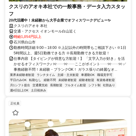
クスリのアオキ本社での一般事務・データ入力スタッ
フ
20代活躍中！未経験から大手企業でオフィスワークデビュー✨
クスリのアオキ 本社
交通・アクセス イオンモール白山近く
時給1,054円以上
石川県白山市
勤務時間詳細 9:00～18:00 ※上記以外の時間帯もご相談下さい ※1日
5時間以上、週5日勤務できる方 ※長期勤務できる方歓迎！
仕事内容 【タイピングが得意な方歓迎！】 「文字入力が好き」を活
かせるオフィスワーク♪ ୨୧┈┈୨୧┈┈ここがポイント┈┈୨୧┈┈୨୧ ✅
事務経験不問！未経験・ブランクOK！ ガラス張りの綺麗なオ...
業界未経験者歓迎
ランチタイム
主婦・主夫歓迎
車通勤OK
職場見学可
平日のみOK
転勤なし
経験不問
未経験者歓迎
経験者歓迎
有資格者歓迎
月1シフト提出
交通費支給
長期歓迎
フルタイム歓迎
シフト制
社割あり
週4日以上OK
土日祝休み
正社員