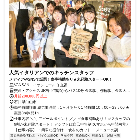
人気イタリアンでのキッチンスタッフ
メディアやSNSで話題！食事補助あり★未経験スタートOK！
VANSAN イオンモール白山店
交通・アクセス JR野々市駅からバス10分 金沢駅、柳橋駅、金沢大学
付属病院からもバス有 車通勤OK
月給200,000円以上
石川県白山市
勤務時間詳細 総労働時間：1ヶ月あたり174時間 10：00～23：00 ★
実働8h/休憩1h
仕事内容 ＼＼ アピールポイント ／／ ✅食事補助あり！ ✅スタッフの
9割が未経験スタート！ ✅シフトは自己申告制!スマホから申請可能♪
【仕事内容】 ・簡単な盛付け ・食材のカット ・メニューの調...
業界未経験者歓迎
バイク通勤OK
学歴不問
車通勤OK
転勤なし
経験不問