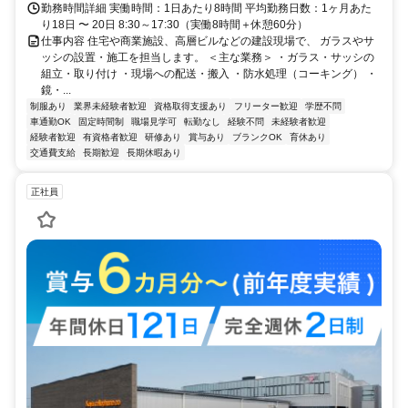
勤務時間詳細 実働時間：1日あたり8時間 平均勤務日数：1ヶ月あた
り18日 〜 20日 8:30～17:30（実働8時間＋休憩60分）
仕事内容 住宅や商業施設、高層ビルなどの建設現場で、 ガラスやサ
ッシの設置・施工を担当します。 ＜主な業務＞ ・ガラス・サッシの
組立・取り付け ・現場への配送・搬入 ・防水処理（コーキング） ・
鏡・...
制服あり
業界未経験者歓迎
資格取得支援あり
フリーター歓迎
学歴不問
車通勤OK
固定時間制
職場見学可
転勤なし
経験不問
未経験者歓迎
経験者歓迎
有資格者歓迎
研修あり
賞与あり
ブランクOK
育休あり
交通費支給
長期歓迎
長期休暇あり
正社員