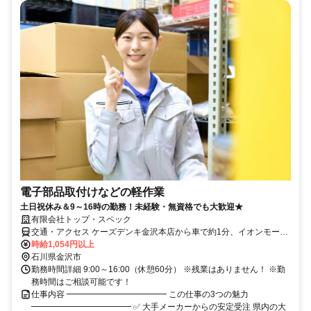
電子部品取付けなどの軽作業
土日祝休み＆9～16時の勤務！未経験・無資格でも大歓迎★
有限会社トップ・スペック
交通・アクセス ケーズデンキ金沢本店から車で約1分、イオンモール
白山から車で約7分
時給1,054円以上
石川県金沢市
勤務時間詳細 9:00～16:00（休憩60分） ※残業はありません！ ※勤
務時間はご相談可能です！
仕事内容 ━━━━━━━━━━━━ この仕事の3つの魅力
━━━━━━━━━━━━ ✅ 大手メーカーからの安定受注 県内の大