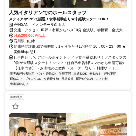
人気イタリアンでのホールスタッフ
メディアやSNSで話題！食事補助あり★未経験スタートOK！
VANSAN イオンモール白山店
交通・アクセス JR野々市駅からバス10分 金沢駅、柳橋駅、金沢大学
付属病院からもバス有 車通勤OK
月給200,000円以上
石川県白山市
勤務時間詳細 総労働時間：1ヶ月あたり174時間 10：00～23：00 ★
実働8h/休憩1h
仕事内容 ＼＼ アピールポイント ／／ ✅食事補助あり！ ✅スタッフの
9割が未経験スタート！ ✅シフトは自己申告制!スマホから申請可能♪
【仕事内容】 ・お客様のご案内 ・オーダー取り ・料理やドリ...
業界未経験者歓迎
バイク通勤OK
学歴不問
車通勤OK
転勤なし
経験不問
研修あり
ブランクOK
交通費支給
長期歓迎
駅近5分以内
シフト制
食事補助あり
契約社員