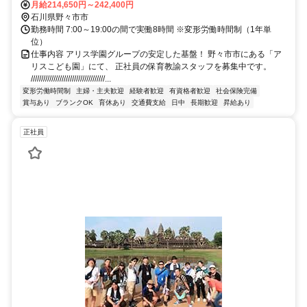
月給214,650円～242,400円
石川県野々市市
勤務時間 7:00～19:00の間で実働8時間 ※変形労働時間制（1年単
位）
仕事内容 アリス学園グループの安定した基盤！ 野々市市にある「ア
リスこども園」にて、 正社員の保育教諭スタッフを募集中です。
////////////////////////////////////...
変形労働時間制
主婦・主夫歓迎
経験者歓迎
有資格者歓迎
社会保険完備
賞与あり
ブランクOK
育休あり
交通費支給
日中
長期歓迎
昇給あり
正社員