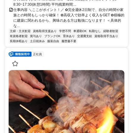
8:30~17:30(休憩1時間) 平均残業時間:...
仕事内容 ＼ここがポイント！／ ✿完全週休2日制で、自分の時間や家
族との時間もしっかり確保！ ✿高収入で効率よく収入をGET ✿積極的
に建築に関われるから、興味のある方は勉強になります！ ＜具体的
な...
主婦・主夫歓迎
資格取得支援あり
学歴不問
車通勤OK
転勤なし
経験者歓迎
有資格者歓迎
賞与あり
ブランクOK
育休あり
交通費支給
資格取得手当あり
長期休暇あり
土日祝休み
服装自由
履歴書不要
正社員