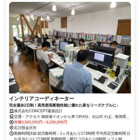
インテリアコーディネーター
完全週休2日制！高気密高断熱性能に優れた家をリーズナブルに♪
株式会社CONCEPT建築設計
交通・アクセス 御経塚イオンから車で約4分。白山ICそば。海側環状
線近く、多方面からのアクセス良好
年俸3,500,000円～6,200,000円
石川県金沢市
勤務時間詳細 総労働時間：1ヶ月あたり173時間 平均所定労働時間 (1
か月当たり): 173時間 勤務時間・曜日: 1日あたり8時間 シフト例: