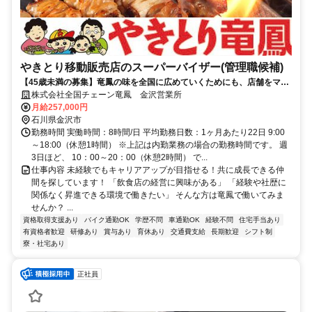
やきとり移動販売店のスーパーバイザー(管理職候補)
【45歳未満の募集】竜鳳の味を全国に広めていくためにも、店舗をマネ
ジメントする【スーパーバイザー】を募集します！
株式会社全国チェーン竜鳳 金沢営業所
月給257,000円
石川県金沢市
勤務時間 実働時間：8時間/日 平均勤務日数：1ヶ月あたり22日 9:00
～18:00（休憩1時間） ※上記は内勤業務の場合の勤務時間です。 週
3日ほど、 10：00～20：00（休憩2時間） で...
仕事内容 未経験でもキャリアアップが目指せる！共に成長できる仲
間を探しています！ 「飲食店の経営に興味がある」 「経験や社歴に
関係なく昇進できる環境で働きたい」 そんな方は竜鳳で働いてみま
せんか？ ...
資格取得支援あり
バイク通勤OK
学歴不問
車通勤OK
経験不問
住宅手当あり
有資格者歓迎
研修あり
賞与あり
育休あり
交通費支給
長期歓迎
シフト制
寮・社宅あり
正社員