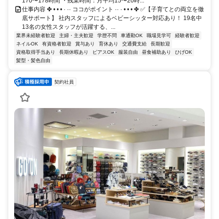
170〜178時間 ・残業時間：月平均15〜20時...
仕事内容 ✤ • • • · ·· ココがポイント ·· · • • • ✤ ✅【子育てとの両立を徹
底サポート】 社内スタッフによるベビーシッター対応あり！ 19名中
13名の女性スタッフが活躍する、...
業界未経験者歓迎
主婦・主夫歓迎
学歴不問
車通勤OK
職場見学可
経験者歓迎
ネイルOK
有資格者歓迎
賞与あり
育休あり
交通費支給
長期歓迎
資格取得手当あり
長期休暇あり
ピアスOK
服装自由
昼食補助あり
ひげOK
髪型・髪色自由
契約社員