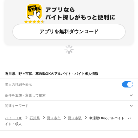
アプリを無料ダウンロード
石川県、野々市駅、車通勤OKのアルバイト・バイト求人情報
求人の詳細を表示
条件を追加・変更して検索
市区町村を追加・変更
関連キーワード
完全在宅ワーク 全国
シール貼り 在宅
現在地周辺
ガチャガチャ
犬カフェ
石川県
駅を追加・変更
バイトTOP
石川県
野々市市
野々市駅
車通勤OKのアルバイト・バ
石川県
すべて
イト・求人
金沢市
七尾市
小松市
輪島市
珠洲市
加賀市
羽咋市
かほく市
白山市
能美市
職種を追加・変更
JR北陸本線(米原～金沢)
野々市市
能美郡
石川郡
河北郡
羽咋郡
鹿島郡
鳳珠郡
大聖寺駅
加賀温泉駅
動橋駅
粟津駅
小松駅
明峰駅
能美根上駅
小舞子駅
美川駅
飲食・フードサービス
特徴を追加・変更
加賀笠間駅
松任駅
野々市駅
西金沢駅
金沢駅