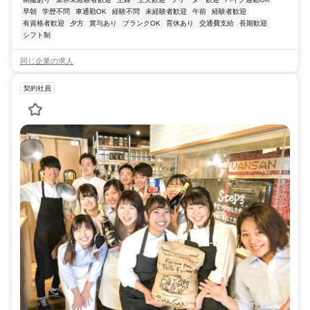
早朝
学歴不問
車通勤OK
経験不問
未経験者歓迎
午前
経験者歓迎
有資格者歓迎
夕方
賞与あり
ブランクOK
育休あり
交通費支給
長期歓迎
シフト制
同じ企業の求人
契約社員