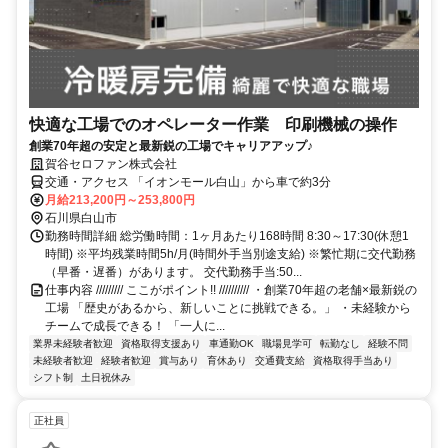
快適な⼯場でのオペレーター作業 印刷機械の操作
創業70年超の安定と最新鋭の工場でキャリアアップ♪
賀谷セロファン株式会社
交通・アクセス 「イオンモール⽩⼭」から⾞で約3分
月給213,200円～253,800円
石川県白山市
勤務時間詳細 総労働時間：1ヶ月あたり168時間 8:30～17:30(休憩1
時間) ※平均残業時間5h/月(時間外手当別途支給) ※繁忙期に交代勤務
（早番・遅番）があります。 交代勤務手当:50...
仕事内容 ///////// ここがポイント!! ////////// ・創業70年超の老舗×最新鋭の
工場 「歴史があるから、新しいことに挑戦できる。」 ・未経験から
チームで成長できる！ 「一人に...
業界未経験者歓迎
資格取得支援あり
車通勤OK
職場見学可
転勤なし
経験不問
未経験者歓迎
経験者歓迎
賞与あり
育休あり
交通費支給
資格取得手当あり
シフト制
土日祝休み
正社員