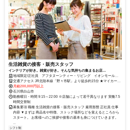
生活雑貨の接客・販売スタッフ
インテリアが好き。雑貨が好き。そんな気持ちの集まるお店
★Afternoon Tea LIVING
地域限定/正社員 アフタヌーンティー・リビング イオンモール白
山
交通アクセス JR北陸本線「野々市駅」より徒歩約15分 ★マイカー通
勤OK
月給200,000円以上
石川県白山市
勤務曜日・時間 9:15～22:00 ※店舗によって若干異なります 実働7.5
時間交替制
募集要項 職種 生活雑貨の接客・販売スタッフ 雇用形態 正社員 仕事
内容 ▼まずは 商品名や特徴、ストック場所などを覚えるところから
スタート。 お客様へのご挨拶や接客の基本も身につけていきます。
...
シフト制