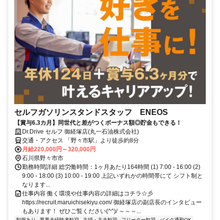
セルフガソリンスタンドスタッフ ENEOS
【賞与6.3カ月】同世代と差がつくボーナス額◎貯金もできる！
Dr.Drive セルフ 御経塚店(丸一石油株式会社)
交通・アクセス 「野々市駅」より徒歩約8分
月給220,000円～320,000円
石川県野々市市
勤務時間詳細 総労働時間：1ヶ月あたり164時間 (1) 7:00 - 16:00 (2)
9:00 - 18:00 (3) 10:00 - 19:00 上記いずれかの時間帯にて シフト制と
なります...
仕事内容 働く環境や仕事内容の詳細はコチラ☆彡
https://recruit.maruichisekiyu.com/ 御経塚店の副店長のインタビュー
もあります！ ぜひご覧ください(^^)/ ～～～...
制服あり
業界未経験者歓迎
主婦・主夫歓迎
フリーター歓迎
バイク通勤OK