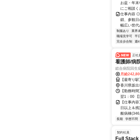
お盆・年末
にご相談く
仕事内容 
鎖、参観日
幅広い世代が
制服あり
業界
職場見学可
平
完全歩合制
週
正社
看護師/病
総合病院回生
月給242,8
【最寄り駅
香川県坂出
【勤務時間】
翌1：00 
【仕事内容
日以上＆残
般病棟(34
長期
学歴不問
契約社員
Full Stack