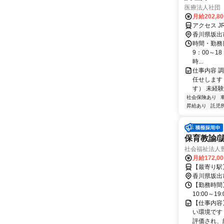
医療法人社団
月給202,8
アクセス J
香川県坂出
時間・勤務日詳
9：00～1
時...
仕事内容 
任せします 
す） 未経験
社会保険あり
昇給あり
託児
保育教諭/
社会福祉法人
月給172,0
【最寄り駅
香川県坂出
【勤務時間】 
10:00～19:
【仕事内容
い環境です
評価され、