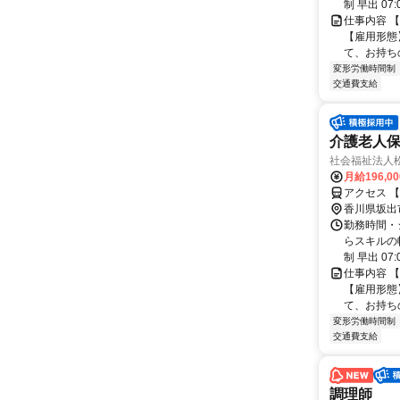
制 早出 07:0
仕事内容 
【雇用形態
て、お持ち
変形労働時間制
交通費支給
介護老人保健
社会福祉法人
月給196,0
アクセス 【
香川県坂出
勤務時間・
らスキルの
制 早出 07:0
仕事内容 
【雇用形態
て、お持ち
変形労働時間制
交通費支給
調理師