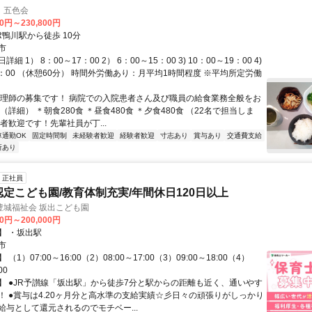
 五色会
00円～230,800円
R鴨川駅から徒歩 10分
市
細 1） 8：00～17：00 2） 6：00～15：00 3) 10：00～19：00 4)
8：00 （休憩60分） 時間外労働あり：月平均1時間程度 ※平均所定労働
調理師の募集です！ 病院での入院患者さん及び職員の給食業務全般をお
（詳細） ＊朝食280食 ＊昼食480食 ＊夕食480食 （22名で担当しま
者歓迎です！先輩社員が丁...
車通勤OK
固定時間制
未経験者歓迎
経験者歓迎
寸志あり
賞与あり
交通費支給
所あり
正社員
認定こども園/教育体制充実/年間休日120日以上
豊城福祉会 坂出こども園
00円～200,000円
】 ・坂出駅
市
（1）07:00～16:00（2）08:00～17:00（3）09:00～18:00（4）
00
】 ●JR予讃線「坂出駅」から徒歩7分と駅からの距離も近く、通いやす
！ ●賞与は4.20ヶ月分と高水準の支給実績☆彡日々の頑張りがしっかり
給与として還元されるのでモチベー...