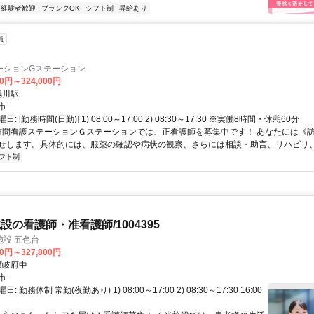
経験者歓迎
ブランクOK
シフト制
昇給あり
員
ーションGステーション
00円～324,000円
セス: 鴨川駅
市
: [勤務時間(日勤)] 1) 08:00～17:00 2) 08:30～17:30 ※実働8時間・休憩60分
 訪問看護ステーションＧステーションでは、正看護師を募集中です！ あなたには《
せします。具体的には、服薬の確認や病状の観察、さらには相談・助言、リハビリ、家
フト制
設の看護師・准看護師/1004395
設 五色台
00円～327,800円
クセス: 讃岐府中
市
 勤務体制 常勤(夜勤あり) 1) 08:00～17:00 2) 08:30～17:30 16:00