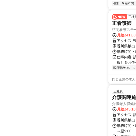
長期
学歴不問
正社
正看護師
訪問看護ステ
月給241,0
アク
香川県坂出
勤務時間・曜日
仕事内容:
般》をお任
即日勤務OK
シ
同じ企業の求人
正社員
介護関連施
介護老人保健施
月給245,1
ア
香川県坂出
勤務時間・曜日:
～翌9:00