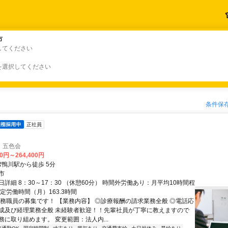
市
市
してください
を選択してください
条件保
正社員
 五色会
00円～264,400円
R鴨川駅から徒歩 5分
市
詳細 8：30～17：30 （休憩60分） 時間外労働あり：月平均10時間程
定労働時間（月）163.3時間
事務職員の募集です！ 【業務内容】 ◎診療報酬の請求業務全般 ◎電話応
成及び経理業務全般 未経験者歓迎！！先輩社員が丁寧に教えますので
務に取り組めます。 変更範囲：法人内...