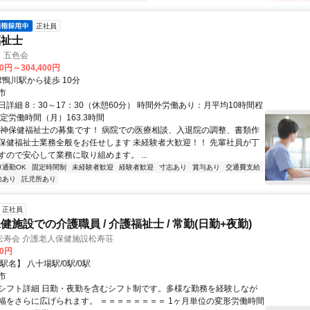
正社員
福祉士
 五色会
00円～304,400円
R鴨川駅から徒歩 10分
市
詳細 8：30～17：30（休憩60分） 時間外労働あり：月平均10時間程
定労働時間（月）163.3時間
精神保健福祉士の募集です！ 病院での医療相談、入退院の調整、書類作
保健福祉士業務全般をお任せします 未経験者大歓迎！！ 先輩社員が丁
すので安心して業務に取り組めます。 ...
車通勤OK
固定時間制
未経験者歓迎
経験者歓迎
寸志あり
賞与あり
交通費支給
給あり
託児所あり
正社員
施設での介護職員 / 介護福祉士 / 常勤(日勤+夜勤)
松寿会 介護老人保健施設松寿荘
00円
駅名】 八十場駅/0駅/0駅
市
シフト詳細 日勤・夜勤を含むシフト制です。多様な勤務を経験しなが
幅をさらに広げられます。 ＝＝＝＝＝＝＝＝ 1ヶ月単位の変形労働時間