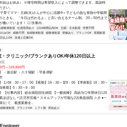
年始はお休み） ※帰宅時間は希望収入によって調整できます。面談時
ださい。
◎子育てママ・主婦(夫)さんが中心に活躍中♪ 子どもの急な発熱や学級閉
のときも、 「今日は代わるよ」と言い合えるチーム制。 20～50代まで
働いています！ ◎ 扶養内...
未経験者歓迎
社員登用あり
1日4時間以内OK
主婦・主夫歓迎
学歴不問
日のみOK
経験不問
未経験者歓迎
経験者歓迎
研修あり
ブランクOK
長期歓迎
4日以上OK
友達と応募OK
員
院・クリニック/ブランクありOK/年休120日以上
病院
00円～326,800円
】 ・坂出駅 ・八十場駅 ・宇多津駅
市
 1) 08：30～17：00 【夜勤】16：30～翌9：00 【準夜勤】16：30～
【深夜勤】0：30～9：00
】 【仕事内容】 総合病院回生病院 【一般病棟】 高給与◎年間休日120
業ほぼなし＊託児所完備＊スキルアップが可能な2次救急病院 ☆彡 ●一
6床)にて、看護業務全...
経験者歓迎
ブランクOK
シフト制
昇給あり
 Engineer