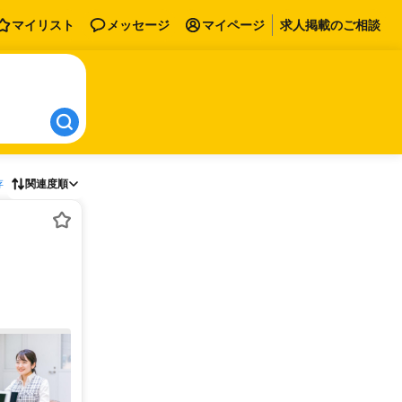
マイリスト
メッセージ
マイページ
求人掲載のご相談
存
関連度順