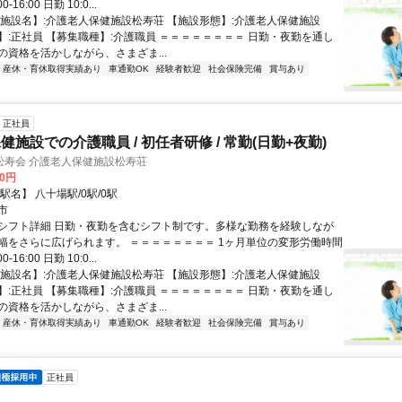
0-16:00 日勤 10:0...
【施設名】:介護老人保健施設松寿荘 【施設形態】:介護老人保健施設
】:正社員 【募集職種】:介護職員 ＝＝＝＝＝＝＝＝ 日勤・夜勤を通し
の資格を活かしながら、さまざま...
産休・育休取得実績あり
車通勤OK
経験者歓迎
社会保険完備
賞与あり
正社員
施設での介護職員 / 初任者研修 / 常勤(日勤+夜勤)
松寿会 介護老人保健施設松寿荘
00円
駅名】 八十場駅/0駅/0駅
市
シフト詳細 日勤・夜勤を含むシフト制です。多様な勤務を経験しなが
幅をさらに広げられます。 ＝＝＝＝＝＝＝＝ 1ヶ月単位の変形労働時間
0-16:00 日勤 10:0...
【施設名】:介護老人保健施設松寿荘 【施設形態】:介護老人保健施設
】:正社員 【募集職種】:介護職員 ＝＝＝＝＝＝＝＝ 日勤・夜勤を通し
の資格を活かしながら、さまざま...
産休・育休取得実績あり
車通勤OK
経験者歓迎
社会保険完備
賞与あり
正社員