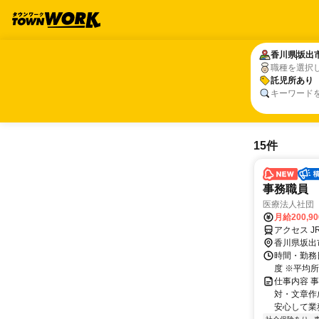
香川県
香川県
坂出
坂出
職種を選択
託児所あり
託児所あり
キーワード
15件
事務職員
医療法人社団
月給200,9
アクセス J
香川県坂出
時間・勤務日
度 ※平均所
仕事内容 
対・文章作
安心して業