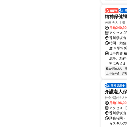
精神保健
医療法人社団
月給240,9
アクセス J
香川県坂出
時間・勤務日
度 ※平均所
仕事内容 
成等、精神
寧に教えま
社会保険あり
土日祝休み
昇
介護老人保健
社会福祉法人
月給196,0
アクセス 【
香川県坂出
勤務時間・
らスキルの