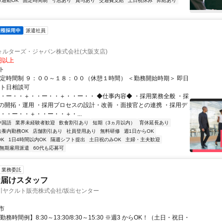
車通勤OK
固定時間制
寸志あり
賞与あり
交通費支給
土日祝休み
昇給あり
派遣社員
ォルターズ・ジャパン株式会社(大阪支店)
0円以上
ト
固定時間制 ９：００～１８：００（休憩１時間） ＜勤務開始時期＞ 即日
ート日相談可
・・ー・・＋・・ー・・＋・・ー・・ ◆仕事内容◆ ・採用業務全般 ・採
の開拓・運用 ・採用プロセスの設計・改善 ・面接官との連携 ・採用デ
・・ー・・＋・・ー・・＋・...
中国語
業界未経験者歓迎
飲食割引あり
短期（3ヵ月以内）
育休延長あり
扶養内勤務OK
店舗割引あり
社員登用あり
無料研修
週1日からOK
K
1日4時間以内OK
隔週シフト提出
土日祝のみOK
主婦・主夫歓迎
無期雇用派遣
60代も応募可
業務委託
お届けスタッフ
川ヤクルト販売株式会社/坂出センター
市
務時間例】8:30～13:30/8:30～15:30 ※週3 からOK！（土日・祝日・