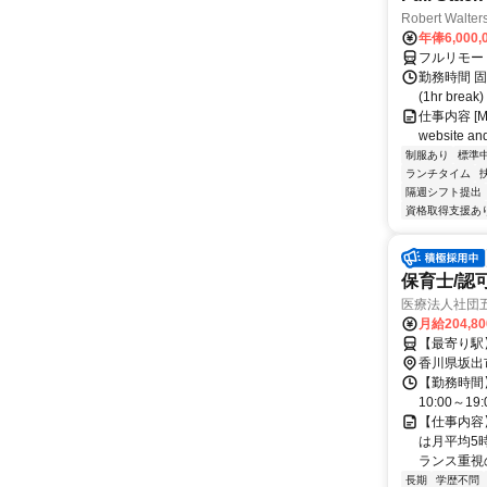
Robert Walter
年俸6,000,
フルリモー
勤務時間 固定
(1hr br
仕事内容 [Main
website and
制服あり
標準
ランチタイム
隔週シフト提出
資格取得支援あ
保育士/認
医療法人社団
月給204,8
【最寄り駅
香川県坂出
【勤務時間】 
10:00～19:
【仕事内容
は月平均5
ランス重視の
長期
学歴不問