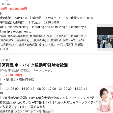
s Japan
000円～8,000,000円
ト
時間制 9:00~18:00 実働時間： １年あたり 1920.0時間 9:00~18:00
eak) 平均所定労働時間： １年あたり 1920.0時間
 Responsibilities] - Operating and optimizing our company’s
 multiple e-commerc...
中国語
業界未経験者歓迎
飲食割引あり
短期（3ヵ月以内）
育休延長あり
扶養内勤務OK
店舗割引あり
社員登用あり
無料研修
副業・WワークOK
土日祝のみOK
主婦・主夫歓迎
週1シフト提出
60代も応募可
準夜勤
り
長期
正社員
可保育園/車・バイク通勤可/経験者歓迎
五色会 事業所内保育園オリーブガーデン
00円～238,300円
】 ・鴨川駅 ・讃岐府中駅
市
（1）07:00～16:00（2）08:00～17:00（3）09:30～18:30（4）
00
】 ●事業所内保育園における保育士業務全般をお願いいたします♪残業
時間程度と少なめです◎ ●年間休日122日！お休み充実★ワークライフバ
方必見です♪ ●嬉しい昇給＆賞与...
経験者歓迎
ブランクOK
シフト制
昇給あり