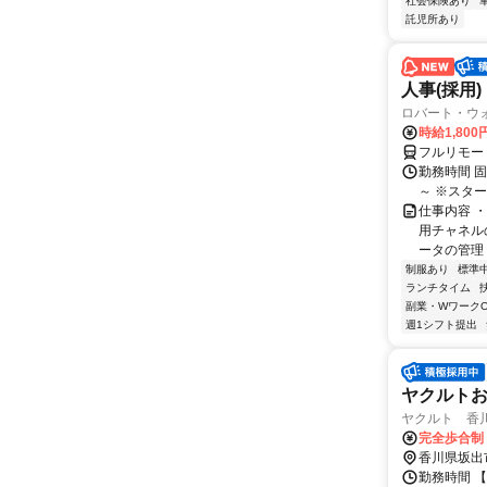
社会保険あり
託児所あり
人事(採用)
ロバート・ウ
時給1,80
フルリモー
勤務時間 
～ ※スタ
仕事内容 
用チャネル
ータの管理 
制服あり
標準
ランチタイム
副業・WワークO
週1シフト提出
ヤクルト
ヤクルト 香
完全歩合制
香川県坂出
勤務時間 【勤