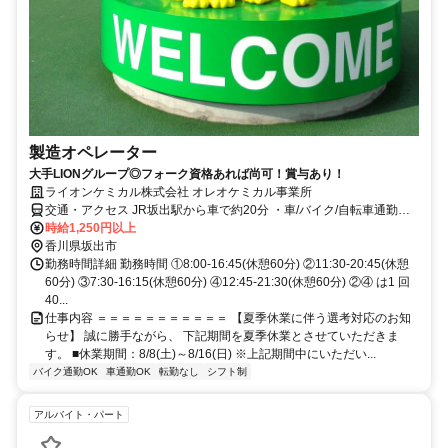
製造オペレーター
大手LIONグループ◎フォーク資格あれば尚可！賞与あり！
ライオンケミカル株式会社 オレオケミカル事業所
交通・アクセス JR坂出駅から車で約20分 ・車/バイク/自転車通勤と
なります。(無料駐車場あり)
時給1,250円以上
香川県坂出市
勤務時間詳細 勤務時間 ①8:00-16:45(休憩60分) ②11:30-20:45(休憩
60分) ③7:30-16:15(休憩60分) ④12:45-21:30(休憩60分) ②④ は1 回
40...
仕事内容 ＝＝＝＝＝＝＝＝＝＝＝ 【夏季休業に伴う選考対応のお知
らせ】 誠に勝手ながら、 下記期間を夏季休業とさせていただきま
す。 ■休業期間：8/8(土)～8/16(日) ※上記期間中にいただい...
バイク通勤OK
車通勤OK
転勤なし
シフト制
アルバイト・パート