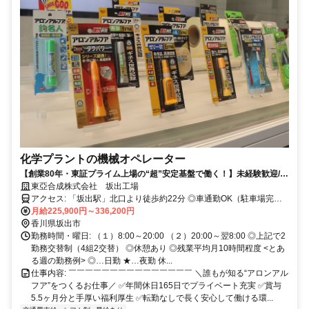
化学プラントの機械オペレーター
【創業80年・東証プライム上場の“超”安定基盤で働く！】未経験歓迎/年
休165日/残業月平均10h程度/昨年度賞与平均5.5ヶ月分/転勤なし/住宅手
東亞合成株式会社 坂出工場
当等あり
アクセス: 「坂出駅」北口より徒歩約22分 ◎車通勤OK（駐車場完
備）
月給225,900円～336,200円
香川県坂出市
勤務時間・曜日: （１）8:00～20:00 （２）20:00～翌8:00 ◎上記で2
勤務交替制（4組2交替） ◎休憩あり ◎残業平均月10時間程度 <とあ
る週の勤務例> ◎…日勤 ★…夜勤 休...
仕事内容: ￣￣￣￣￣￣￣￣￣￣￣￣￣￣￣ ＼誰もが知る“アロンアル
フア”をつくるお仕事／ ✅年間休日165日でプライベート充実 ✅賞与
5.5ヶ月分と手厚い福利厚生 ✅転勤なしで長く安心して働ける環...