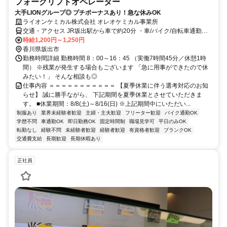
フォークリフトオペレーター
大手LIONグループ◎ プチボーナスあり！急な休みOK
ライオンケミカル株式会社 オレオケミカル事業所
交通・アクセス JR坂出駅から車で約20分 ・車/バイク/自転車通勤と
なります。(無料駐車場あり)
時給1,200円～1,250円
香川県坂出市
勤務時間詳細 勤務時間 8：00～16：45 （実働7時間45分／休憩1時
間） ※残業が発生する場合もございます 「急に用事ができたので休
みたい！」 そんな相談も◎
仕事内容 ＝＝＝＝＝＝＝＝＝＝＝ 【夏季休業に伴う選考対応のお知
らせ】 誠に勝手ながら、 下記期間を夏季休業とさせていただきま
す。 ■休業期間：8/8(土)～8/16(日) ※上記期間中にいただい...
制服あり
業界未経験者歓迎
主婦・主夫歓迎
フリーター歓迎
バイク通勤OK
学歴不問
車通勤OK
即日勤務OK
固定時間制
職場見学可
平日のみOK
転勤なし
経験不問
未経験者歓迎
経験者歓迎
有資格者歓迎
ブランクOK
交通費支給
長期歓迎
長期休暇あり
正社員