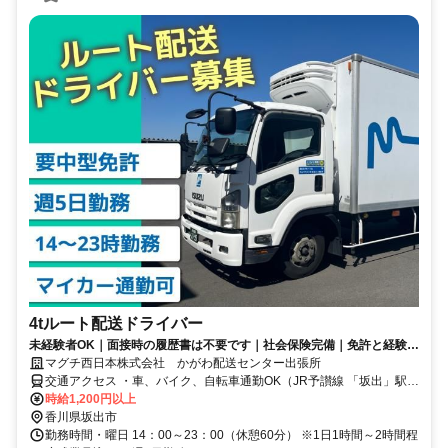
4tルート配送ドライバー
未経験者OK｜面接時の履歴書は不要です｜社会保険完備｜免許と経験を
活かして働けます◎｜福利厚生充実
マグチ西日本株式会社 かがわ配送センター出張所
交通アクセス ・車、バイク、自転車通勤OK（JR予讃線 「坂出」駅よ
り 車で約13分） ・JR予讃線 「坂出」駅より琴参バス利用で約40分
時給1,200円以上
（「米出」停留所より徒歩10分）
香川県坂出市
勤務時間・曜日 14：00～23：00（休憩60分） ※1日1時間～2時間程