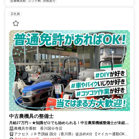
交通費支給
シフト制
昇給あり
正社員
中古農機具の整備士
月給27万円～★知識ゼロでも始められる！中古農業機械整備士が未経験
～ベテランまで幅広く活躍しています！
農機具市番館 香川国分寺店
アクセス ＪＲ予讃線 国分（香川県）徒歩約4分 【マイカー通勤OK】