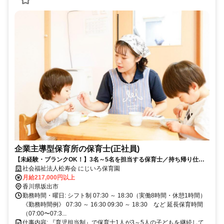
企業主導型保育所の保育士(正社員)
【未経験・ブランクOK！】3名～5名を担当する保育士／持ち帰り仕事
ナシ！IT化で効率化！
社会福祉法人松寿会 にじいろ保育園
月給217,000円以上
香川県坂出市
勤務時間・曜日: シフト制 07:30 ～ 18:30（実働8時間・休憩1時間）
《勤務時間例》 07:30 ～ 16:30 09:30 ～ 18:30 など 延長保育時間
（07:00〜07:3...
仕事内容: 『育児担当制』で保育士1人が3～5人の子どもを継続して