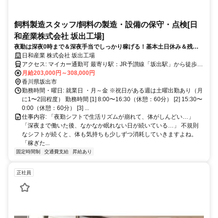
飼料製造スタッフ/飼料の製造・設備の保守・点検[日
和産業株式会社 坂出工場]
夜勤は深夜0時まで＆深夜手当でしっかり稼げる！基本土日休み＆残業
少なめ！未経験・無資格OK！
日和産業 株式会社 坂出工場
アクセス: マイカー通勤可 最寄り駅：JR予讃線「坂出駅」から徒歩で
25分
月給203,000円～308,000円
香川県坂出市
勤務時間・曜日: 就業日 ・月～金 ※祝日がある週は土曜出勤あり（月
に1〜2回程度） 勤務時間 [1] 8:00〜16:30（休憩：60分） [2] 15:30〜
0:00（休憩：60分） [3] ...
仕事内容: 「夜勤シフトで生活リズムが崩れて、体がしんどい…」
「深夜まで働いた後、なかなか眠れない日が続いている…」 不規則
なシフトが続くと、体も気持ちも少しずつ消耗していきますよね。
「稼ぎた...
固定時間制
交通費支給
昇給あり
正社員