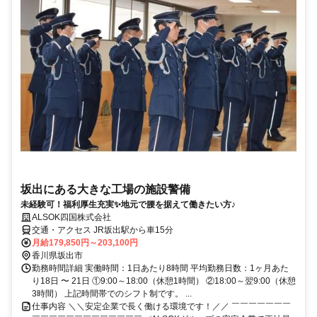
坂出にある大きな工場の施設警備
未経験可！福利厚生充実✨地元で腰を据えて働きたい方♪
ALSOK四国株式会社
交通・アクセス JR坂出駅から車15分
月給179,850円～203,100円
香川県坂出市
勤務時間詳細 実働時間：1日あたり8時間 平均勤務日数：1ヶ月あた
り18日 〜 21日 ①9:00～18:00（休憩1時間） ②18:00～翌9:00（休憩
3時間） 上記時間帯でのシフト制です。 ...
仕事内容 ＼＼安定企業で長く働ける環境です！／／ ￣￣￣￣￣￣￣