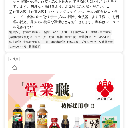
ヶ月 授業や家事と両立・急なお休みも できる限り対応したいと考え
ています。 無理なく働けるよう、お気軽にご相談ください。...
仕事内容 【仕事内容】 バイキングスタイルのホテル内朝食レストラ
ンにて、食器の片づけやテーブルの掃除、食洗器による皿洗い、お料
理の補充、厨房での簡単な調理などをお任せします。業務はマニュア
ル化されてい...
制服あり
扶養内勤務OK
副業・WワークOK
土日祝のみOK
主婦・主夫歓迎
資格取得支援あり
フリーター歓迎
早朝
学歴不問
車通勤OK
平日のみOK
学生歓迎
未経験者歓迎
午前
経験者歓迎
研修あり
ブランクOK
交通費支給
まかないあり
長期歓迎
正社員