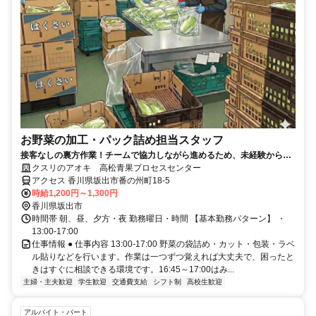
お野菜の加工・パック詰め担当スタッフ
接客なしの裏方作業！チームで協力しながら進めるため、未経験からで
も安心して始められます
クスリのアオキ 高松青果プロセスセンター
アクセス 香川県坂出市番の州町18-5
時給1,200円～1,300円
香川県坂出市
時間帯 朝、昼、夕方・夜 勤務曜日・時間 【基本勤務パターン】 ・
13:00-17:00
仕事情報 ● 仕事内容 13:00-17:00 野菜の袋詰め・カット・包装・ラベ
ル貼りなどを行います。作業は一つずつ覚えれば大丈夫で、困ったと
きはすぐに相談できる環境です。16:45～17:00はみ...
主婦・主夫歓迎
学生歓迎
交通費支給
シフト制
高校生歓迎
アルバイト・パート