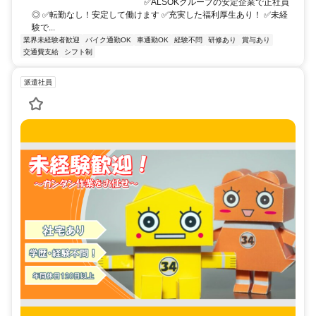
￣￣￣￣￣￣￣￣￣￣￣￣￣ ✅ALSOKグループの安定企業で正社員
◎ ✅転勤なし！安定して働けます ✅充実した福利厚生あり！ ✅未経
験で...
業界未経験者歓迎
バイク通勤OK
車通勤OK
経験不問
研修あり
賞与あり
交通費支給
シフト制
派遣社員