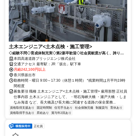
土木エンジニア<土木点検・施工管理>
◇経験不問◇育成体制充実◇第2新卒歓迎◇社会貢献度が高く、誇りを
もって取り組める仕事です！
本四高速道路ブリッジエンジ株式会社
交通アクセス 最寄駅：JR「坂出」駅下車
月給242,100円以上
香川県坂出市
勤務時間・曜日 9:00～17:30（休憩１時間） *残業時間は月平均19時
間程度
募集要項 職種 土木エンジニア<土木点検・施工管理> 雇用形態 正社員
仕事内容 土木エンジニアとして、 ・明石海峡大橋 ・瀬戸大橋 ・しま
なみ海道 など、長大橋及び長大橋に関連する道路の保全業務...
資格取得支援あり
固定時間制
住宅手当あり
社会保険完備
制服貸与
育休あり
資格取得手当あり
昇給あり
賞与年2回あり
正社員