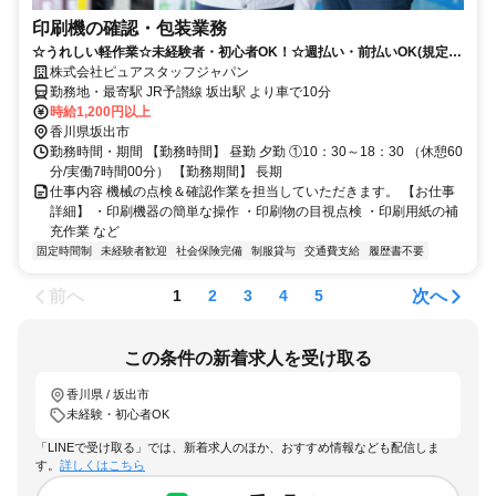
印刷機の確認・包装業務
☆うれしい軽作業☆未経験者・初心者OK！☆週払い・前払いOK(規定あ
り)
株式会社ピュアスタッフジャパン
勤務地・最寄駅 JR予讃線 坂出駅 より車で10分
時給1,200円以上
香川県坂出市
勤務時間・期間 【勤務時間】 昼勤 夕勤 ①10：30～18：30 （休憩60
分/実働7時間00分） 【勤務期間】 長期
仕事内容 機械の点検＆確認作業を担当していただきます。 【お仕事
詳細】 ・印刷機器の簡単な操作 ・印刷物の目視点検 ・印刷用紙の補
充作業 など
固定時間制
未経験者歓迎
社会保険完備
制服貸与
交通費支給
履歴書不要
前へ
次へ
1
2
3
4
5
この条件の新着求人を受け取る
香川県 / 坂出市
未経験・初心者OK
「LINEで受け取る」では、新着求人のほか、おすすめ情報なども配信しま
す。
詳しくはこちら