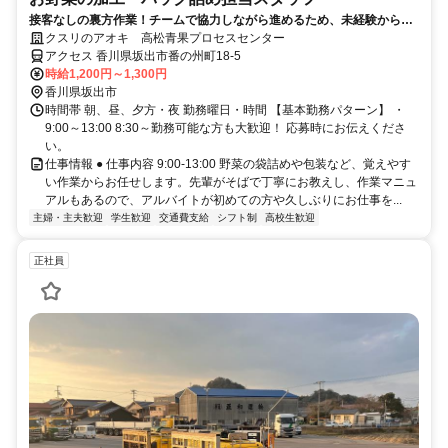
接客なしの裏方作業！チームで協力しながら進めるため、未経験からで
も安心して始められます
クスリのアオキ 高松青果プロセスセンター
アクセス 香川県坂出市番の州町18-5
時給1,200円～1,300円
香川県坂出市
時間帯 朝、昼、夕方・夜 勤務曜日・時間 【基本勤務パターン】 ・
9:00～13:00 8:30～勤務可能な方も大歓迎！ 応募時にお伝えくださ
い。
仕事情報 ● 仕事内容 9:00-13:00 野菜の袋詰めや包装など、覚えやす
い作業からお任せします。先輩がそばで丁寧にお教えし、作業マニュ
アルもあるので、アルバイトが初めての方や久しぶりにお仕事を...
主婦・主夫歓迎
学生歓迎
交通費支給
シフト制
高校生歓迎
正社員