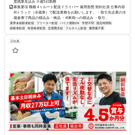
度残業見込み ※週5日勤務
募集要項 職種 4ｔルート配送ドライバー 雇用形態 契約社員 仕事内容
4tトラック（冷蔵車）で配送業務をお願いします。 ・取引先企業の冷
蔵倉庫で商品の積込み・検品 ・4t車両への積込み ・取引...
業界未経験者歓迎
フリーター歓迎
バイク通勤OK
学歴不問
固定時間制
経験者歓迎
有資格者歓迎
交通費支給
フルタイム歓迎
履歴書不要
正社員