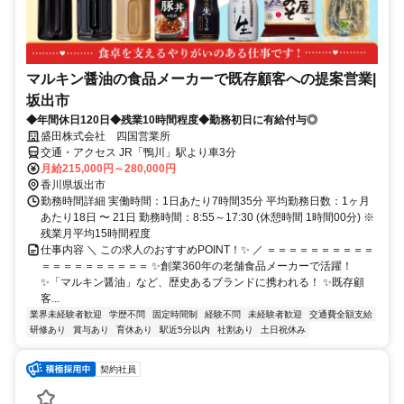
マルキン醤油の食品メーカーで既存顧客への提案営業|
坂出市
◆年間休日120日◆残業10時間程度◆勤務初日に有給付与◎
盛田株式会社 四国営業所
交通・アクセス JR「鴨川」駅より車3分
月給215,000円～280,000円
香川県坂出市
勤務時間詳細 実働時間：1日あたり7時間35分 平均勤務日数：1ヶ月
あたり18日 〜 21日 勤務時間：8:55～17:30 (休憩時間 1時間00分) ※
残業月平均15時間程度
仕事内容 ＼ この求人のおすすめPOINT！✨ ／ ＝＝＝＝＝＝＝＝＝＝
＝＝＝＝＝＝＝＝＝＝ ✨創業360年の老舗食品メーカーで活躍！
✨「マルキン醤油」など、歴史あるブランドに携われる！ ✨既存顧
客...
業界未経験者歓迎
学歴不問
固定時間制
経験不問
未経験者歓迎
交通費全額支給
研修あり
賞与あり
育休あり
駅近5分以内
社割あり
土日祝休み
契約社員