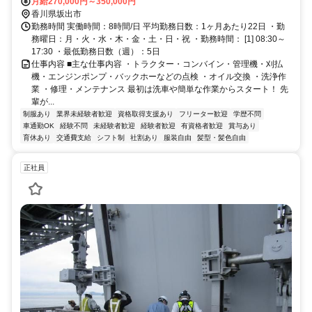
JR坂出駅～車で約15分、坂出IC～車で約10分
月給270,000円～350,000円
香川県坂出市
勤務時間 実働時間：8時間/日 平均勤務日数：1ヶ月あたり22日 ・勤
務曜日：月・火・水・木・金・土・日・祝 ・勤務時間： [1] 08:30～
17:30 ・最低勤務日数（週）：5日
仕事内容 ■主な仕事内容 ・トラクター・コンバイン・管理機・刈払
機・エンジンポンプ・バックホーなどの点検 ・オイル交換 ・洗浄作
業 ・修理・メンテナンス 最初は洗車や簡単な作業からスタート！ 先
輩が...
制服あり
業界未経験者歓迎
資格取得支援あり
フリーター歓迎
学歴不問
車通勤OK
経験不問
未経験者歓迎
経験者歓迎
有資格者歓迎
賞与あり
育休あり
交通費支給
シフト制
社割あり
服装自由
髪型・髪色自由
正社員