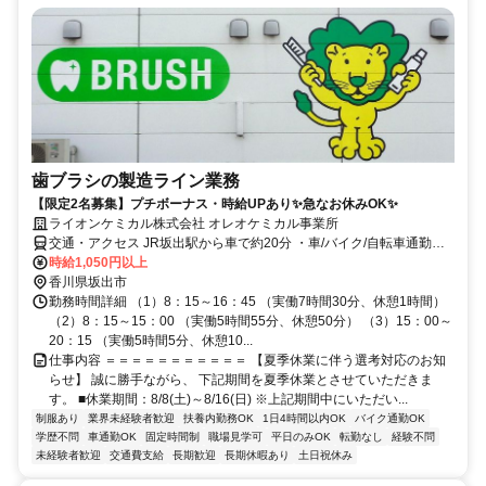
歯ブラシの製造ライン業務
【限定2名募集】プチボーナス・時給UPあり✨急なお休みOK✨
ライオンケミカル株式会社 オレオケミカル事業所
交通・アクセス JR坂出駅から車で約20分 ・車/バイク/自転車通勤と
なります。(無料駐車場あり)
時給1,050円以上
香川県坂出市
勤務時間詳細 （1）8：15～16：45 （実働7時間30分、休憩1時間）
（2）8：15～15：00 （実働5時間55分、休憩50分） （3）15：00～
20：15 （実働5時間5分、休憩10...
仕事内容 ＝＝＝＝＝＝＝＝＝＝＝ 【夏季休業に伴う選考対応のお知
らせ】 誠に勝手ながら、 下記期間を夏季休業とさせていただきま
す。 ■休業期間：8/8(土)～8/16(日) ※上記期間中にいただい...
制服あり
業界未経験者歓迎
扶養内勤務OK
1日4時間以内OK
バイク通勤OK
学歴不問
車通勤OK
固定時間制
職場見学可
平日のみOK
転勤なし
経験不問
未経験者歓迎
交通費支給
長期歓迎
長期休暇あり
土日祝休み