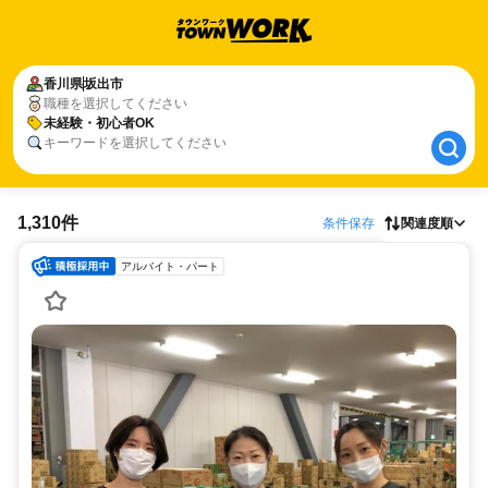
香川県
香川県
坂出市
坂出市
職種を選択してください
未経験・初心者OK
未経験・初心者OK
キーワードを選択してください
1,310件
条件保存
関連度順
アルバイト・パート