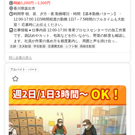
時給1,200円～1,300円
香川県坂出市
時間帯 朝、昼、夕方・夜 勤務曜日・時間 【基本勤務パターン】 ・
12:00-17:00 1日5時間程度の勤務 1日7～7.5時間のフルタイムも大歓
迎！ 応募時にお伝えください。
仕事情報 ● 仕事内容 12:00-17:00 青果プロセスセンターでの加工作業
です。袋詰めやカット、包装などを行いながら、野菜の鮮度も確認し
ます。社員が作業の進め方を都度案内し、周囲と声を掛け合っ...
主婦・主夫歓迎
学生歓迎
交通費支給
シフト制
高校生歓迎
同じ企業の求人
アルバイト・パート