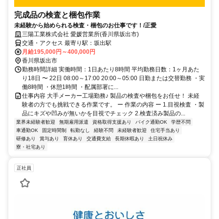
完成品の検査と梱包作業
未経験から始められる検査・梱包のお仕事です！/正愛
三陽工業株式会社 愛媛営業所(香川県坂出市)
交通・アクセス 最寄り駅：坂出駅
月給195,000円～400,000円
香川県坂出市
勤務時間詳細 実働時間：1日あたり8時間 平均勤務日数：1ヶ月あた
り18日 〜 22日 08:00～17:00 20:00～05:00 日勤または交替勤務 ・実
働8時間 ・休憩1時間 ・配属部署に...
仕事内容 大手メーカー工場勤務♪ 製品の検査や梱包をお任せ！ 未経
験者の方でも挑戦できる作業です。 ー 作業の内容 ー 1.目視検査 ・製
品にキズや凹みが無いかを目視でチェック 2.検査済み製品の...
業界未経験者歓迎
無期雇用派遣
資格取得支援あり
バイク通勤OK
学歴不問
車通勤OK
固定時間制
転勤なし
経験不問
未経験者歓迎
住宅手当あり
研修あり
賞与あり
育休あり
交通費支給
長期休暇あり
土日祝休み
寮・社宅あり
正社員