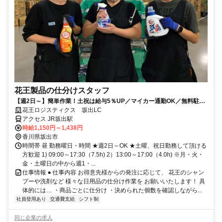
花王製品の仕分けスタッフ
【週2日～】簡単作業！土祝は給与5％UP／マイカー通勤OK／無料駐車
場完備
花王ロジスティクス 坂出LC
アクセス JR坂出駅
時給1,150円～1,438円
香川県坂出市
時間帯 昼 勤務曜日・時間 ★週2日～OK ★土曜、祝日勤務して頂ける
方歓迎 1) 09:00～17:30（7.5h) 2）13:00～17:00（4.0h) ※月・火・
金・土曜日の中から週1・...
仕事情報 ● 仕事内容 お得意先様からの発注に応じて、 花王のシャン
プーや洗剤など 様々な日用品の仕分け作業を お願いいたします！ 具
体的には… ・商品ごとに仕分け ・決められた個数を確認しながら...
社員登用あり
交通費支給
シフト制
同じ企業の求人