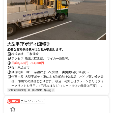
大型車(平ボディ)運転手
必要な資格取得費用は当社が負担します。
株式会社 正和運輸
アクセス: 坂出北IC近郊。 マイカー通勤可。
日給8,320円～13,000円
香川県坂出市
勤務時間・曜日: 業務によって変動。 実労働時間８時間～
仕事内容: 大型平ボディ車による造船向け偽装品、パイプ類の輸送業
務。 坂出での勤務となります。 積込、荷卸しはクレーンまたはフォ
ークリフトを使用。 (手積みはなし)（シート掛けの作業は不要） ...
変形労働時間制
即日勤務OK
昇給あり
アルバイト・パート