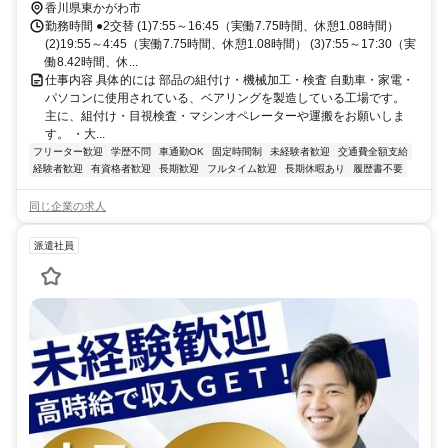
香川県東かがわ市
勤務時間 ●2交替 (1)7:55～16:45（実働7.75時間、休憩1.08時間）
(2)19:55～4:45（実働7.75時間、休憩1.08時間） (3)7:55～17:30（実
働8.42時間、休...
仕事内容 具体的には 部品の組付け・機械加工・検査 自動車・家電・
パソコンに使用されている、ベアリングを製造している工場です。
主に、組付け・目視検査・マシンオペレーターや運搬をお願いしま
す。 ・大...
フリーター歓迎
学歴不問
車通勤OK
固定時間制
未経験者歓迎
交通費全額支給
経験者歓迎
有資格者歓迎
長期歓迎
フルタイム歓迎
長期休暇あり
履歴書不要
同じ企業の求人
派遣社員