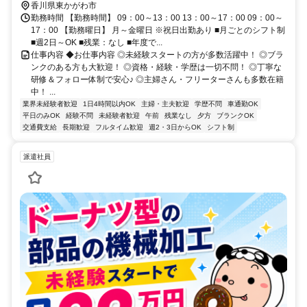
香川県東かがわ市
勤務時間 【勤務時間】 09：00～13：00 13：00～17：00 09：00～
17：00 【勤務曜日】 月～金曜日 ※祝日出勤あり ■月ごとのシフト制
■週2日～OK ■残業：なし ■年度で...
仕事内容 ◆お仕事内容 ◎未経験スタートの方が多数活躍中！ ◎ブラ
ンクのある方も大歓迎！ ◎資格・経験・学歴は一切不問！ ◎丁寧な
研修＆フォロー体制で安心♪ ◎主婦さん・フリーターさんも多数在籍
中！ ...
業界未経験者歓迎
1日4時間以内OK
主婦・主夫歓迎
学歴不問
車通勤OK
平日のみOK
経験不問
未経験者歓迎
午前
残業なし
夕方
ブランクOK
交通費支給
長期歓迎
フルタイム歓迎
週2・3日からOK
シフト制
派遣社員