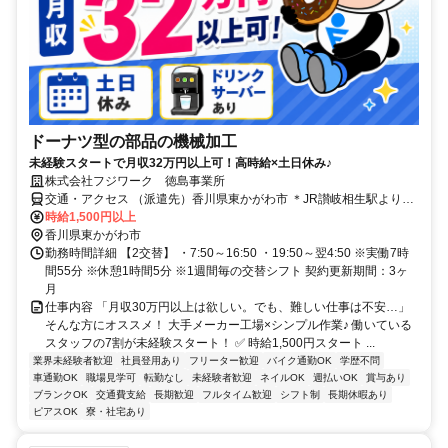
ドーナツ型の部品の機械加工
未経験スタートで月収32万円以上可！高時給×土日休み♪
株式会社フジワーク 徳島事業所
交通・アクセス （派遣先）香川県東かがわ市 ＊JR讃岐相生駅より車
4分 ＊東かがわ市中心部から約10分 ＊さぬき市から約25分 ＊徳島県
時給1,500円以上
鳴門市から約25分
香川県東かがわ市
勤務時間詳細 【2交替】 ・7:50～16:50 ・19:50～翌4:50 ※実働7時
間55分 ※休憩1時間5分 ※1週間毎の交替シフト 契約更新期間：3ヶ
月
仕事内容 「月収30万円以上は欲しい。でも、難しい仕事は不安…」
そんな方にオススメ！ 大手メーカー工場×シンプル作業♪ 働いている
スタッフの7割が未経験スタート！ ✅ 時給1,500円スタート ...
業界未経験者歓迎
社員登用あり
フリーター歓迎
バイク通勤OK
学歴不問
車通勤OK
職場見学可
転勤なし
未経験者歓迎
ネイルOK
週払いOK
賞与あり
ブランクOK
交通費支給
長期歓迎
フルタイム歓迎
シフト制
長期休暇あり
ピアスOK
寮・社宅あり