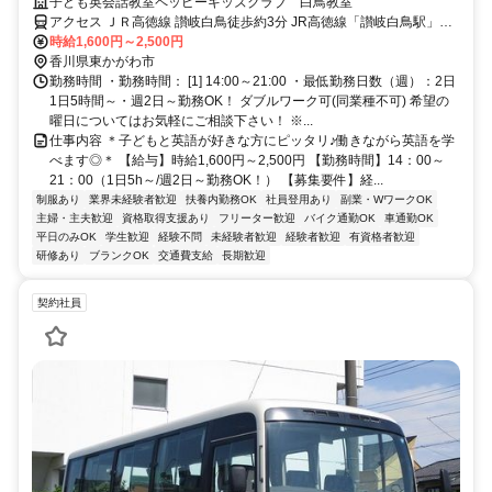
(夫)/学生も活躍中！
子ども英会話教室ペッピーキッズクラブ 白鳥教室
アクセス ＪＲ高徳線 讃岐白鳥徒歩約3分 JR高徳線「讃岐白鳥駅」よ
り徒歩5分 ／近隣教室への勤務も応相談 ※屋内禁煙
時給1,600円～2,500円
香川県東かがわ市
勤務時間 ・勤務時間： [1] 14:00～21:00 ・最低勤務日数（週）：2日
1日5時間～・週2日～勤務OK！ ダブルワーク可(同業種不可) 希望の
曜日についてはお気軽にご相談下さい！ ※...
仕事内容 ＊子どもと英語が好きな方にピッタリ♪働きながら英語を学
べます◎＊ 【給与】時給1,600円～2,500円 【勤務時間】14：00～
21：00（1日5h～/週2日～勤務OK！） 【募集要件】経...
制服あり
業界未経験者歓迎
扶養内勤務OK
社員登用あり
副業・WワークOK
主婦・主夫歓迎
資格取得支援あり
フリーター歓迎
バイク通勤OK
車通勤OK
平日のみOK
学生歓迎
経験不問
未経験者歓迎
経験者歓迎
有資格者歓迎
研修あり
ブランクOK
交通費支給
長期歓迎
契約社員