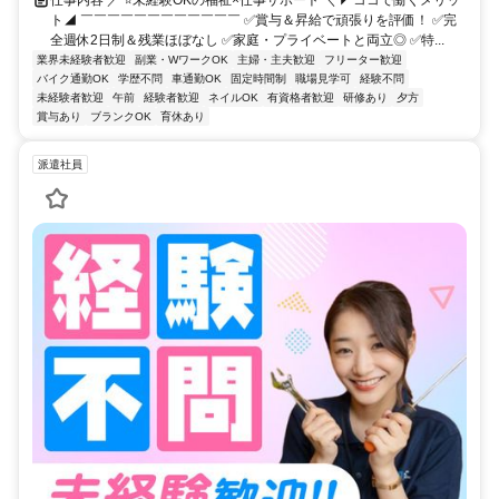
ト◢ ￣￣￣￣￣￣￣￣￣￣￣￣ ✅賞与＆昇給で頑張りを評価！ ✅完
全週休2日制＆残業ほぼなし ✅家庭・プライベートと両立◎ ✅特...
業界未経験者歓迎
副業・WワークOK
主婦・主夫歓迎
フリーター歓迎
バイク通勤OK
学歴不問
車通勤OK
固定時間制
職場見学可
経験不問
未経験者歓迎
午前
経験者歓迎
ネイルOK
有資格者歓迎
研修あり
夕方
賞与あり
ブランクOK
育休あり
派遣社員