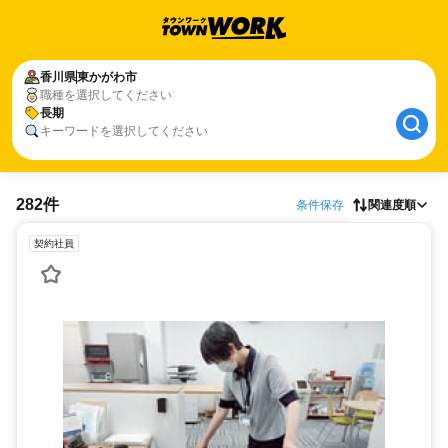
香川県
東かがわ市
職種を選択してください
長期
キーワードを選択してください
282件
条件保存
関連度順
契約社員