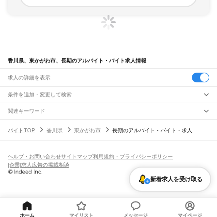
香川県、東かがわ市、長期のアルバイト・バイト求人情報
求人の詳細を表示
条件を追加・変更して検索
市区町村を追加・変更
関連キーワード
香川県 東かがわ市 スキマバイト
香川県 東かがわ市 60歳以上
香川県
駅を追加・変更
バイトTOP
香川県
東かがわ市
長期のアルバイト・バイト・求人
香川県 東かがわ市 週一から
香川県 高松市 長期 フルタイム
香川県
すべて
香川県 東かがわ市 パート主婦
高松市
丸亀市
坂出市
善通寺市
観音寺市
さぬき市
東かがわ市
三豊市
小豆郡
職種を追加・変更
瀬戸大橋線
木田郡
香川郡
綾歌郡
仲多度郡
宇多津駅
飲食・フードサービス
ヘルプ・お問い合わせ
サイトマップ
利用規約・プライバシーポリシー
特徴を追加・変更
飲食・フードサービス
すべて
[企業]求人広告の掲載相談
JR土讃線
ホールスタッフ
キッチンスタッフ
皿洗い・洗い場
精肉・鮮魚加工
給食調理
人気
多度津駅
金蔵寺駅
善通寺駅
琴平駅
塩入駅
黒川駅
讃岐財田駅
雇用形態を追加・変更
新着求人を受け取る
パン屋（ベーカリー）
フードカウンター販売員
バー（BAR）・バーテンダー
日払いOK
高校生歓迎
学生歓迎
深夜の仕事
髪型・髪色自由
ひげOK
ネイルOK
飲食店補助（開店・閉店準備）
飲食店（店長・マネージャー）
JR高徳線
ピアスOK
アルバイト・パート
履歴書不要
オープニングスタッフ
留学生・外国人活躍中
都道府県を変更
営業・販売
高松駅
昭和町駅
栗林公園北口駅
栗林駅
木太町駅
屋島駅
古高松南駅
八栗口駅
勤務期間
正社員
讃岐牟礼駅
志度駅
オレンジタウン駅
造田駅
神前駅
讃岐津田駅
鶴羽駅
丹生駅
営業・販売
すべて
短期
契約社員
単発・1日OK
長期
期間限定（春夏冬休み等）
三本松駅
讃岐白鳥駅
引田駅
讃岐相生駅
営業
テレフォンアポインター（テレアポ）
ルートセールス
コンビニ
シフト
派遣社員
ホーム
マイリスト
メッセージ
マイページ