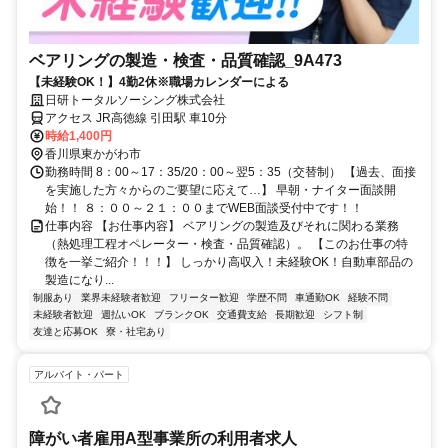
ベアリングの製造・検査・品質確認_9A473
【未経験OK！】4勤2休※職場カレンダーによる
日研トータルソーシング株式会社
アクセス JR高徳線 引田駅 車10分
時給1,400円
香川県東かがわ市
勤務時間 8：00～17：35/20：00～翌5：35（交替制） 【過去、面接
を実施した方々からのご要望に応えて…】 早朝・ナイター面談開
始！！ ８：００～２１：００までWEB面談受付中です！！
仕事内容 【お仕事内容】 ベアリングの製造及びそれに関わる業務
（熱処理工程オペレーター・検査・品質確認）。 【このお仕事の特
徴を一挙ご紹介！！！】 しっかり高収入！未経験OK！自動車部品の
製造になり...
制服あり
業界未経験者歓迎
フリーター歓迎
学歴不問
車通勤OK
経験不問
未経験者歓迎
週払いOK
ブランクOK
交通費支給
長期歓迎
シフト制
友達と応募OK
寮・社宅あり
アルバイト・パート
障がい者雇用A型事業所の利用者求人