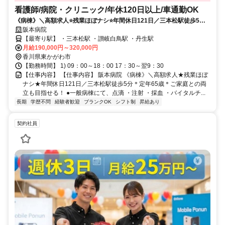
看護師/病院・クリニック/年休120日以上/車通勤OK
《病棟》＼高額求人⭐残業ほぼナシ⭐年間休日121日／三本松駅徒歩5分✨
定年65歳✨ご家庭との両立も目指せる❗️
阪本病院
【最寄り駅】 ・三本松駅 ・讃岐白鳥駅 ・丹生駅
月給190,000円～320,000円
香川県東かがわ市
【勤務時間】 1) 09：00～18：00 17：30～翌9：30
【仕事内容】 【仕事内容】 阪本病院 《病棟》＼高額求人★残業ほぼ
ナシ★年間休日121日／三本松駅徒歩5分＊定年65歳＊ご家庭との両
立も目指せる！ ●一般病棟にて、点滴 ・注射 ・採血 ・バイタルチ...
長期
学歴不問
経験者歓迎
ブランクOK
シフト制
昇給あり
契約社員