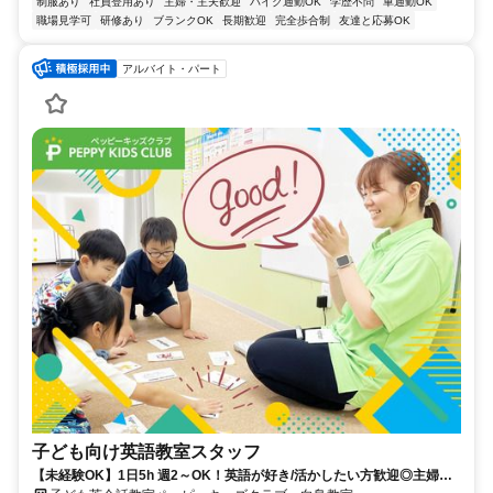
制服あり
社員登用あり
主婦・主夫歓迎
バイク通勤OK
学歴不問
車通勤OK
職場見学可
研修あり
ブランクOK
長期歓迎
完全歩合制
友達と応募OK
アルバイト・パート
子ども向け英語教室スタッフ
【未経験OK】1日5h 週2～OK！英語が好き/活かしたい方歓迎◎主婦