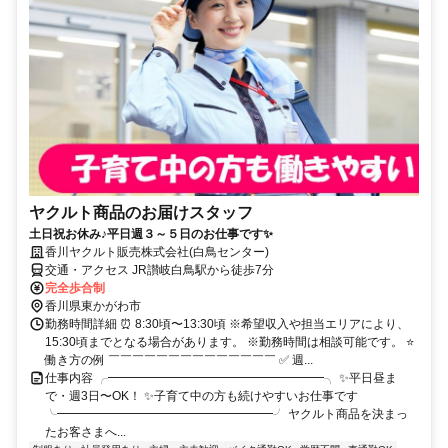
ヤクルト商品のお届けスタッフ
土日祝お休み♪平日週３～５日のお仕事です✨
香川ヤクルト販売株式会社(白鳥センター)
交通・アクセス JR讃岐白鳥駅から徒歩7分
完全歩合制
香川県東かがわ市
勤務時間詳細 ⏰ 8:30頃〜13:30頃 ※希望収入や担当エリアにより、
15:30頃までとなる場合があります。 ※勤務時間は相談可能です。 ⭐
働き方の例 ￣￣￣￣￣￣￣￣￣￣￣￣￣￣ ✅ 週...
仕事内容 ╭━━━━━━━━━━━━━━━━━━╮ ✨平日昼ま
で・週3日〜OK！ ✨子育て中の方も続けやすいお仕事です
╰━━━━━━━━━━━━━━━━━━╯ ヤクルト商品を決まっ
たお客さまへ...