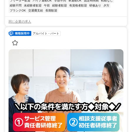
フリーター歓迎
バイク通勤OK
学歴不問
車通勤OK
固定時間制
転勤なし
経験不問
未経験者歓迎
午前
経験者歓迎
有資格者歓迎
研修あり
夕方
ブランクOK
交通費支給
長期歓迎
同じ企業の求人
アルバイト・パート