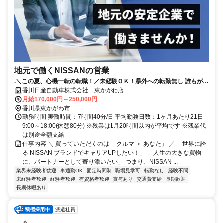
地元で働くNISSANの営業
.＼この夏、心機一転の転職！／未経験ＯＫ！県外への転勤無し 誰もが知
る安心な会社！│20代・未経験の平均月収例22万円！年間休日113日
香川日産自動車株式会社 東かがわ店
月給170,000円～250,000円
香川県東かがわ市
勤務時間 実働時間：7時間40分/日 平均勤務日数：1ヶ月あたり21日
9:00～18:00(休憩80分) ※残業は1月20時間以内が平均です ※残業代
は別途全額支給
仕事内容 ＼ 買っていただくのは 「クルマ ＜ あなた」 ／ 「世界に誇
る NISSAN ブランドでキャリアUPしたい！」 「人生の大きな買物
に、パートナーとして寄り添いたい」 つまり、NISSAN ...
業界未経験者歓迎
車通勤OK
固定時間制
職場見学可
転勤なし
経験不問
未経験者歓迎
経験者歓迎
有資格者歓迎
賞与あり
交通費支給
長期歓迎
長期休暇あり
派遣社員