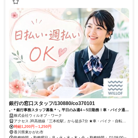
銀行の窓口スタッフ/130880/co370101
｡･＊銀行事務スタッフ募集＊･｡ 平日のみ週4～5日勤務！車・バイク通勤
可！日払い・週払いOKで急な出費も安心♪
株式会社ウィルオブ・ワーク
アクセス JR高徳線「三本松駅」から徒歩7分 ★車・バイク・自転車
通勤OK★交通費規定支給★履歴書不要
時給1,200円～1,250円
香川県東かがわ市
勤務時間 ・勤務曜日：月・火・水・木・金 ・勤務時間： [1] 09:00～