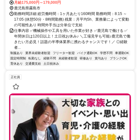
月給175,000円～179,000円
鹿児島県霧島市
勤務時間詳細 総労働時間：1ヶ月あたり160時間 勤務時間：8:15 ～
17:05 (休憩50分・8時間勤務) 残業：月平均5h、業務量によって変動
の可能性あり 時間外手当は分単位で支給
仕事内容 ✅機械操作や工具を用いた作業が好き ✅鹿児島で働ける ✅
年間休日は120日以上！土日祝お休み♪ ＼工場見学も可能♪鹿児島で働
きたい方必見！話題の半導体業界に携わるチャンスです！／ ◎経験
者...
制服あり
業界未経験者歓迎
フリーター歓迎
バイク通勤OK
学歴不問
車通勤OK
固定時間制
転勤なし
経験不問
未経験者歓迎
研修あり
賞与あり
ブランクOK
育休あり
交通費支給
土日祝休み
正社員