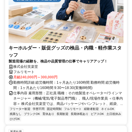
キーホルダー・販促グッズの検品・内職・軽作業スタ
ッフ
製造現場の経験を、検品や品質管理の仕事でキャリアアップ！
株式会社笑楽堂
フルリモート
月給240,000円～300,000円
勤務時間詳細 総労働時間：1ヶ月あたり160時間 勤務時間 総労働時
間：1ヶ月あたり160時間 9:30〜18:30(実働8時間)
仕事内容 雇用形態：正社員 職種：その他製造オペレーター/ラインマ
ネージャー（機械/電気/電子製品専門職）、職人/現場作業員 ＜仕事内
容＞ 株式会社笑楽堂では、商品パッケージやパンフレット、紙袋、...
フリーター歓迎
学歴不問
固定時間制
フルリモート
経験者歓迎
ネイルOK
残業なし
ブランクOK
育休あり
長期歓迎
長期休暇あり
ピアスOK
土日祝休み
ひげOK
派遣社員