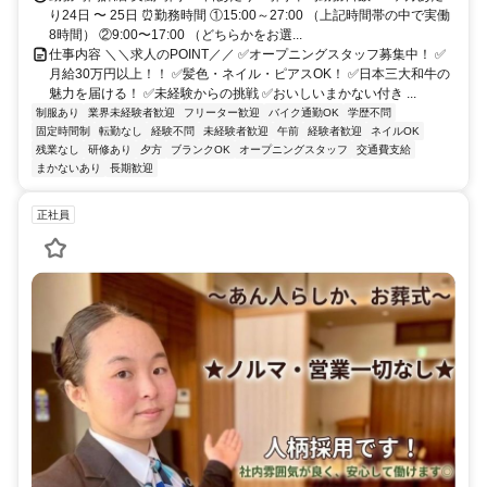
り24日 〜 25日 ⏰勤務時間 ①15:00～27:00 （上記時間帯の中で実働
8時間） ②9:00〜17:00 （どちらかをお選...
仕事内容 ＼＼求人のPOINT／／ ✅オープニングスタッフ募集中！ ✅
月給30万円以上！！ ✅髪色・ネイル・ピアスOK！ ✅日本三大和牛の
魅力を届ける！ ✅未経験からの挑戦 ✅おいしいまかない付き ...
制服あり
業界未経験者歓迎
フリーター歓迎
バイク通勤OK
学歴不問
固定時間制
転勤なし
経験不問
未経験者歓迎
午前
経験者歓迎
ネイルOK
残業なし
研修あり
夕方
ブランクOK
オープニングスタッフ
交通費支給
まかないあり
長期歓迎
正社員