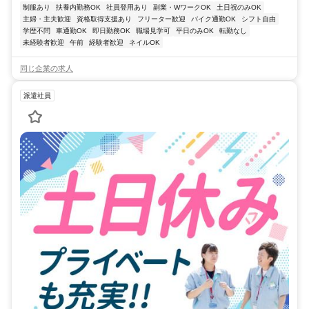
制服あり
扶養内勤務OK
社員登用あり
副業・WワークOK
土日祝のみOK
主婦・主夫歓迎
資格取得支援あり
フリーター歓迎
バイク通勤OK
シフト自由
学歴不問
車通勤OK
即日勤務OK
職場見学可
平日のみOK
転勤なし
未経験者歓迎
午前
経験者歓迎
ネイルOK
同じ企業の求人
派遣社員