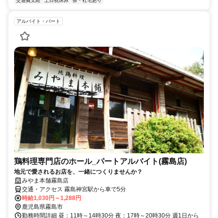
交通費支給
土日祝休み
寮・社宅あり
アルバイト・パート
鶏料理専門店のホール_パートアルバイト(霧島店)
地元で愛されるお店を、一緒につくりませんか？
みやま本舗霧島店
交通・アクセス 霧島神宮駅から車で5分
時給1,030円～1,288円
鹿児島県霧島市
勤務時間詳細 昼：11時～14時30分 夜：17時～20時30分 週1日から