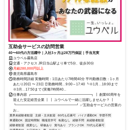
互助会サービスの訪問営業
40〜60代の方活躍中｜入社3ヶ月は28万円保証｜手当充実
ユウベル霧島店
交通・アクセス JR日当山駅より車で5分、徒歩30分
月給280,000円以上
鹿児島県霧島市
勤務時間詳細 実働時間：1日あたり7時間40分 平均勤務日数：1ヶ月
あたり20日 〜 23日 ⏰勤務時間…9:00～17:40 ┗※1月…18:00まで
※3月…17:50まで (実働7時間40...
仕事内容 ┏━━━━━━━━━━━━━━━━━┓ ┃ 創業60周年を
迎えた安定経営企業 ┃ ┃ ユウベルで一緒に活躍しませんか？ ┃
┗━━━━━━━━━━━━━━━━━┛ ✅互助会サービスの営業の
お...
業界未経験者歓迎
主婦・主夫歓迎
60代も応募可
バイク通勤OK
学歴不問
車通勤OK
固定時間制
職場見学可
転勤なし
経験不問
未経験者歓迎
経験者歓迎
残業なし
研修あり
賞与あり
ブランクOK
70代も応募可