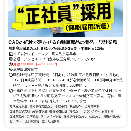
CADの経験が活かせる自動車部品の開発・設計業務
無期雇用派遣の正社員採用／完全週休2日制／年間休日125日
株式会社ウイルテック 鹿児島県霧島市
交通・アクセス ＪＲ日豊本線国分駅よりバスで20分
月給220,000円～450,000円
鹿児島県霧島市
勤務時間詳細 実働時間：1日あたり8時間 平均勤務日数：1ヶ月あた
り20日 ■就業時間：09:00～17:45 ■所定労働時間：08時間00分 ■休憩
時間：45分 ■月平均所定労働時間：160時間 ...
仕事内容 ✅正社員採用 ✅東証スタンダード上場企業 ✅年間休日125日
✅平均残業15h／月 ✅研修充実 ✅フォロー体制充実 ✅育児・育休・産
休取得率 100％ ✅有給消化率 77.5％ ＼＼ 求む...
無期雇用派遣
資格取得支援あり
学歴不問
車通勤OK
固定時間制
交通費全額支給
経験者歓迎
有資格者歓迎
賞与あり
ブランクOK
育休あり
交通費支給
長期歓迎
フルタイム歓迎
資格取得手当あり
社割あり
長期休暇あり
ピアスOK
土日祝休み
寮・社宅あり