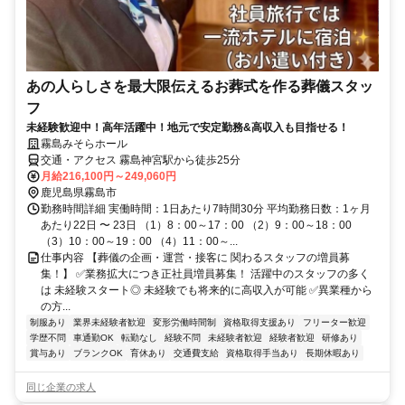
あの人らしさを最大限伝えるお葬式を作る葬儀スタッ
フ
未経験歓迎中！高年活躍中！地元で安定勤務&高収入も目指せる！
霧島みそらホール
交通・アクセス 霧島神宮駅から徒歩25分
月給216,100円～249,060円
鹿児島県霧島市
勤務時間詳細 実働時間：1日あたり7時間30分 平均勤務日数：1ヶ月
あたり22日 〜 23日 （1）8：00～17：00 （2）9：00～18：00
（3）10：00～19：00 （4）11：00～...
仕事内容 【葬儀の企画・運営・接客に 関わるスタッフの増員募
集！】 ✅業務拡大につき正社員増員募集！ 活躍中のスタッフの多く
は 未経験スタート◎ 未経験でも将来的に高収入が可能 ✅異業種から
の方...
制服あり
業界未経験者歓迎
変形労働時間制
資格取得支援あり
フリーター歓迎
学歴不問
車通勤OK
転勤なし
経験不問
未経験者歓迎
経験者歓迎
研修あり
賞与あり
ブランクOK
育休あり
交通費支給
資格取得手当あり
長期休暇あり
同じ企業の求人