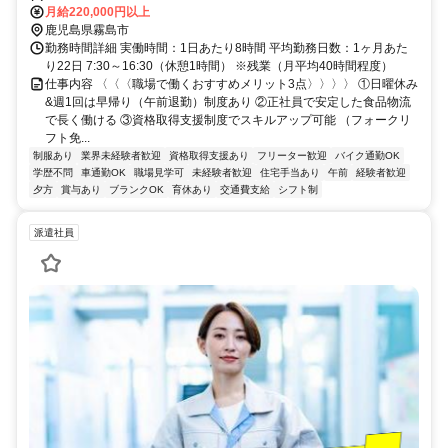
月給220,000円以上
鹿児島県霧島市
勤務時間詳細 実働時間：1日あたり8時間 平均勤務日数：1ヶ月あた
り22日 7:30～16:30（休憩1時間） ※残業（月平均40時間程度）
仕事内容 〈〈〈職場で働くおすすめメリット3点〉〉〉〉 ①日曜休み
&週1回は早帰り（午前退勤）制度あり ②正社員で安定した食品物流
で長く働ける ③資格取得支援制度でスキルアップ可能 （フォークリ
フト免...
制服あり
業界未経験者歓迎
資格取得支援あり
フリーター歓迎
バイク通勤OK
学歴不問
車通勤OK
職場見学可
未経験者歓迎
住宅手当あり
午前
経験者歓迎
夕方
賞与あり
ブランクOK
育休あり
交通費支給
シフト制
派遣社員