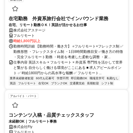
在宅勤務 外資系旅行会社でインバウンド業務
在宅、リモート勤務ＯＫ！英語が活かせるお仕事
株式会社アステージ
フルリモート
時給1,800円以上
勤務時間詳細 【勤務時間・働き方】 ⭐フルリモート×フレックス制 ✅
勤務形態 ・フレックスタイム制 ・1日8時間勤務目安 ✅働き方の特徴
・完全フルリモート勤務 ・時差を考慮した柔軟な調整 ・家...
仕事内容 英語スキル × フルリモート × 外資系 専門性を活かして世界
と繋がる 自分らしく働ける環境がここにある ■ 求人アピールポイン
ト ✅ 時給1800円からの高水準な報酬 ✅ フルリモート...
業界未経験者歓迎
60代も応募可
学歴不問
即日勤務OK
職場見学可
転勤なし
英語
フルリモート
在宅OK
ブランクOK
交通費支給
長期歓迎
シフト制
アルバイト・パート
コンテンツ入稿・品質チェックスタッフ
未経験OK｜フルリモート事務
株式会社Fly
フルリモート