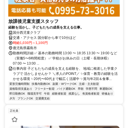
放課後児童支援スタッフ
経験を活かし、子どもたちの成長を支える仕事。
国分西児童クラブ
交通・アクセス 国分駅から車で10分ほど
時給1,030円～1,100円
鹿児島県霧島市
勤務時間詳細 ✅ 基本の勤務時間 13:00 〜 18:35 13:30 〜 19:00 など
（実働5〜6時間程度） ✅ 学校がお休みの日（土曜・長期休暇）
07:00 〜 13:00 ...
仕事内容 子どもたちの成長を支える経験を、 地域に根差した学童ク
ラブで 活かしませんか？ ＼求人のPOINT／ ✨保育・教育の経験を活
かせる環境 ✨20代〜60代まで幅広く活躍中 ✨賞与年2回＆食事...
変形労働時間制
扶養内勤務OK
副業・WワークOK
主婦・主夫歓迎
資格取得支援あり
フリーター歓迎
バイク通勤OK
早朝
学歴不問
車通勤OK
即日勤務OK
職場見学可
午前
経験者歓迎
残業なし
有資格者歓迎
研修あり
夕方
ブランクOK
交通費支給
正社員