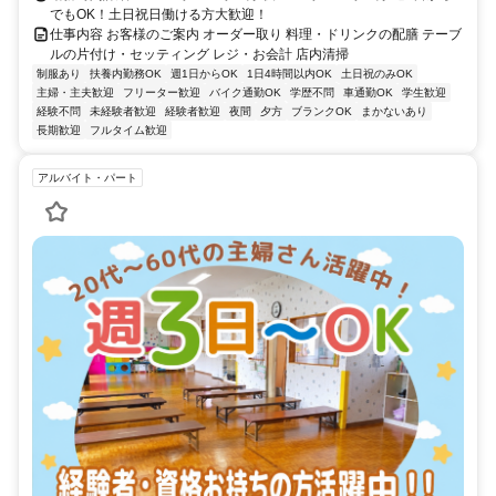
でもOK！土日祝日働ける方大歓迎！
仕事内容 お客様のご案内 オーダー取り 料理・ドリンクの配膳 テーブ
ルの片付け・セッティング レジ・お会計 店内清掃
制服あり
扶養内勤務OK
週1日からOK
1日4時間以内OK
土日祝のみOK
主婦・主夫歓迎
フリーター歓迎
バイク通勤OK
学歴不問
車通勤OK
学生歓迎
経験不問
未経験者歓迎
経験者歓迎
夜間
夕方
ブランクOK
まかないあり
長期歓迎
フルタイム歓迎
アルバイト・パート