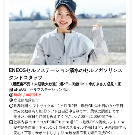
ENEOSセルフステーション清水のセルフガソリンス
タンドスタッフ
〈履歴書不要！未経験大歓迎〉週2日～勤務OK！車好きさん必見！正社
員目指せます！髪色ネイル自由！
ENEOS セルフステーション清水
時給1,100円以上
鹿児島県霧島市
勤務時間 シフトサイクル：1ヶ月 週2日～勤務OK ◎土日のみや平日
のみの勤務も可能 ◎シフトは自己申告制です。柔軟に調整します！
働きたい曜日と時間を教えてください♪ 7:00～21:00の間で実...
仕事内容 ☆★ココがPOINT★☆ ★週2日～勤務OK＆柔軟シフト！ ★
髪型髪色自由・ネイルOK！自分のスタイルで働けます♪ ★未経験でも
安心！丁寧にサポートします◎ ★履歴書不要で即日面接OK！ ...