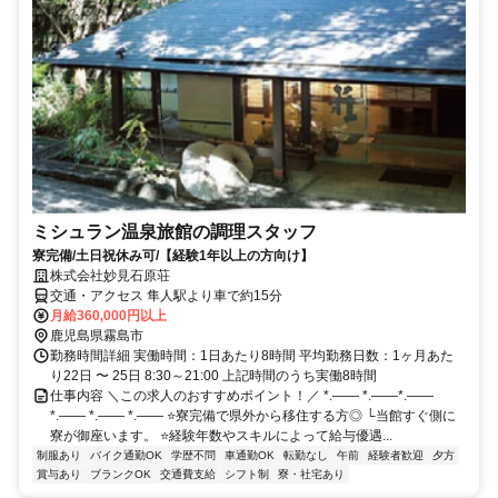
ミシュラン温泉旅館の調理スタッフ
寮完備/土日祝休み可/【経験1年以上の方向け】
株式会社妙見石原荘
交通・アクセス 隼人駅より車で約15分
月給360,000円以上
鹿児島県霧島市
勤務時間詳細 実働時間：1日あたり8時間 平均勤務日数：1ヶ月あた
り22日 〜 25日 8:30～21:00 上記時間のうち実働8時間
仕事内容 ＼この求人のおすすめポイント！／ *.―― *.――*.――
*.―― *.―― *.―― ⭐寮完備で県外から移住する方◎ └当館すぐ側に
寮が御座います。 ⭐経験年数やスキルによって給与優遇...
制服あり
バイク通勤OK
学歴不問
車通勤OK
転勤なし
午前
経験者歓迎
夕方
賞与あり
ブランクOK
交通費支給
シフト制
寮・社宅あり