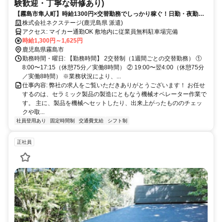
験歓迎・丁寧な研修あり)
【霧島市隼人町】時給1300円×交替勤務でしっかり稼ぐ！日勤・夜勤の1
週間交代でメリハリ勤務◎アクセス良好な好立地！
株式会社ネクステージ(鹿児島県 派遣)
アクセス: マイカー通勤OK 敷地内に従業員無料駐車場完備
時給1,300円～1,625円
鹿児島県霧島市
勤務時間・曜日: 【勤務時間】 2交替制（1週間ごとの交替勤務） ①
8:00〜17:15（休憩75分／実働8時間） ② 19:00〜翌4:00（休憩75分
／実働8時間） ※業務状況により、...
仕事内容: 弊社の求人をご覧いただきありがとうございます！ お任せ
するのは、セラミック製品の製造にともなう機械オペレーター作業で
す。 主に、製品を機械へセットしたり、出来上がったもののチェッ
クや取...
社員登用あり
固定時間制
交通費支給
シフト制
正社員