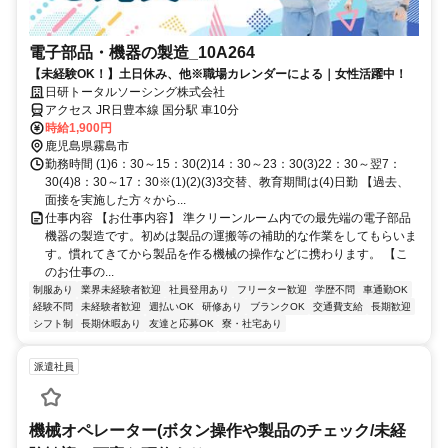
電子部品・機器の製造_10A264
【未経験OK！】土日休み、他※職場カレンダーによる｜女性活躍中！
日研トータルソーシング株式会社
アクセス JR日豊本線 国分駅 車10分
時給1,900円
鹿児島県霧島市
勤務時間 (1)6：30～15：30(2)14：30～23：30(3)22：30～翌7：
30(4)8：30～17：30※(1)(2)(3)3交替、教育期間は(4)日勤 【過去、
面接を実施した方々から...
仕事内容 【お仕事内容】 準クリーンルーム内での最先端の電子部品
機器の製造です。初めは製品の運搬等の補助的な作業をしてもらいま
す。慣れてきてから製品を作る機械の操作などに携わります。 【こ
のお仕事の...
制服あり
業界未経験者歓迎
社員登用あり
フリーター歓迎
学歴不問
車通勤OK
経験不問
未経験者歓迎
週払いOK
研修あり
ブランクOK
交通費支給
長期歓迎
シフト制
長期休暇あり
友達と応募OK
寮・社宅あり
派遣社員
機械オペレーター(ボタン操作や製品のチェック/未経