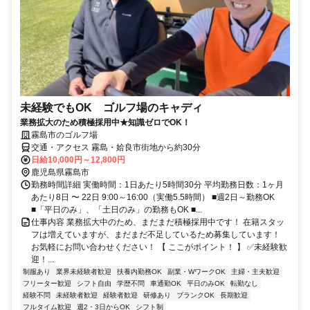
未経験でもOK ゴルフ場のキャディ
業務拡大のため積極採用中★知識ゼロでOK！
霧島市のゴルフ場
交通・アクセス 霧島・姶良市街地から約30分
日給10,000円～12,800円
鹿児島県霧島市
勤務時間詳細 実働時間：1日あたり5時間30分 平均勤務日数：1ヶ月
あたり8日 〜 22日 9:00～16:00（実働5.5時間） ■週2日～勤務OK
■「平日のみ」、「土日のみ」の勤務もOK ■...
仕事内容 業務拡大中のため、まだまだ積極採用中です！ 在籍スタッ
フは増えていますが、まだまだ不足しているため募集しています！
お気軽にお問い合わせください！ 【 ここがポイント！ 】 ✅未経験歓
迎！...
制服あり
業界未経験者歓迎
扶養内勤務OK
副業・WワークOK
主婦・主夫歓迎
フリーター歓迎
シフト自由
学歴不問
車通勤OK
平日のみOK
転勤なし
経験不問
未経験者歓迎
経験者歓迎
研修あり
ブランクOK
長期歓迎
フルタイム歓迎
週2・3日からOK
シフト制