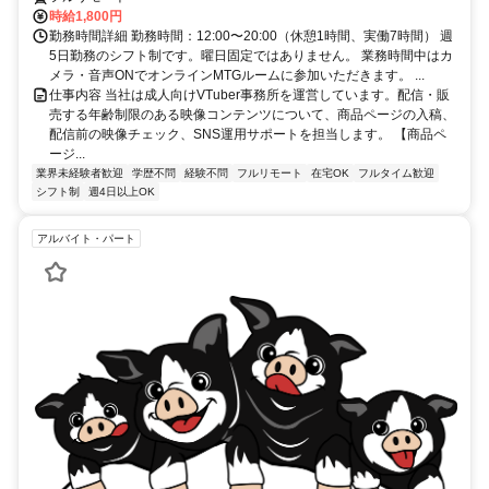
時給1,800円
勤務時間詳細 勤務時間：12:00〜20:00（休憩1時間、実働7時間） 週
5日勤務のシフト制です。曜日固定ではありません。 業務時間中はカ
メラ・音声ONでオンラインMTGルームに参加いただきます。 ...
仕事内容 当社は成人向けVTuber事務所を運営しています。配信・販
売する年齢制限のある映像コンテンツについて、商品ページの入稿、
配信前の映像チェック、SNS運用サポートを担当します。 【商品ペ
ージ...
業界未経験者歓迎
学歴不問
経験不問
フルリモート
在宅OK
フルタイム歓迎
シフト制
週4日以上OK
アルバイト・パート