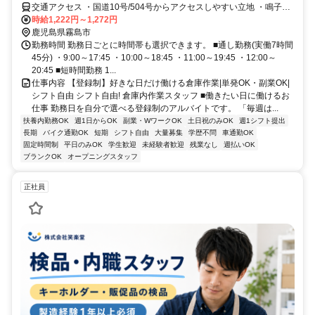
交通アクセス ・国道10号/504号からアクセスしやすい立地 ・鳴子前
食堂さんを入ってすぐ ・国分ICから西へ車で約3分 ■通勤手段 ・車通
時給1,222円～1,272円
勤/バイク通勤/自転車通勤OK
鹿児島県霧島市
勤務時間 勤務日ごとに時間帯も選択できます。 ■通し勤務(実働7時間
45分) ・9:00～17:45 ・10:00～18:45 ・11:00～19:45 ・12:00～
20:45 ■短時間勤務 1...
仕事内容 【登録制】好きな日だけ働ける倉庫作業|単発OK・副業OK|
シフト自由 シフト自由! 倉庫内作業スタッフ ■働きたい日に働けるお
仕事 勤務日を自分で選べる登録制のアルバイトです。 「毎週は...
扶養内勤務OK
週1日からOK
副業・WワークOK
土日祝のみOK
週1シフト提出
長期
バイク通勤OK
短期
シフト自由
大量募集
学歴不問
車通勤OK
固定時間制
平日のみOK
学生歓迎
未経験者歓迎
残業なし
週払いOK
ブランクOK
オープニングスタッフ
正社員