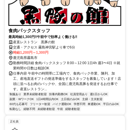
食肉パックスタッフ
最高時給1,300円‼午前中で効率よく働ける‼
産直レストラン 黒豚の館
交通・アクセス 霧島神宮駅より車で6分
時給1,200円～1,300円
鹿児島県霧島市
勤務時間詳細 食肉パックスタッフ 8:00～12:00 1日4h 週3〜4日 ※就
業時間や日数は相談OK
仕事内容 午前中の時間帯に工場内で、食肉パック作業、陳列、加
工、産地直送ギフトの発送準備をするスタッフを募集しています！店
頭に並べるお肉のパックや、全国に鹿児島黒豚を発送するお仕事で
す。産直レストラン...
制服あり
業界未経験者歓迎
扶養内勤務OK
社員登用あり
週1日からOK
副業・WワークOK
1日4時間以内OK
土日祝のみOK
主婦・主夫歓迎
60代も応募可
フリーター歓迎
バイク通勤OK
学歴不問
車通勤OK
平日のみOK
転勤なし
経験不問
未経験者歓迎
午前
経験者歓迎
正社員