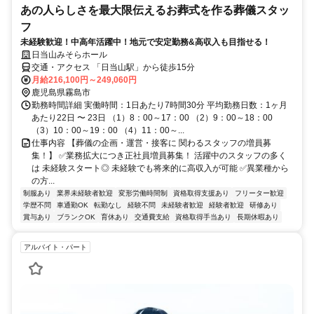
あの人らしさを最大限伝えるお葬式を作る葬儀スタッ
フ
未経験歓迎！中高年活躍中！地元で安定勤務&高収入も目指せる！
日当山みそらホール
交通・アクセス 「日当山駅」から徒歩15分
月給216,100円～249,060円
鹿児島県霧島市
勤務時間詳細 実働時間：1日あたり7時間30分 平均勤務日数：1ヶ月
あたり22日 〜 23日 （1）8：00～17：00 （2）9：00～18：00
（3）10：00～19：00 （4）11：00～...
仕事内容 【葬儀の企画・運営・接客に 関わるスタッフの増員募
集！】 ✅業務拡大につき正社員増員募集！ 活躍中のスタッフの多く
は 未経験スタート◎ 未経験でも将来的に高収入が可能 ✅異業種から
の方...
制服あり
業界未経験者歓迎
変形労働時間制
資格取得支援あり
フリーター歓迎
学歴不問
車通勤OK
転勤なし
経験不問
未経験者歓迎
経験者歓迎
研修あり
賞与あり
ブランクOK
育休あり
交通費支給
資格取得手当あり
長期休暇あり
アルバイト・パート