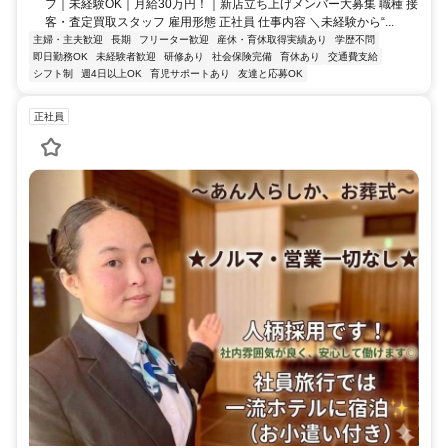
フ｜未経験OK｜月給30万円！｜新店立ち上げメンバー大募集 職種 接
客・査定買取スタッフ 雇用形態 正社員 仕事内容 ＼未経験から“...
主婦・主夫歓迎
長期
フリーター歓迎
産休・育休取得実績あり
学歴不問
即日勤務OK
未経験者歓迎
研修あり
社会保険完備
育休あり
交通費支給
シフト制
週4日以上OK
育児サポートあり
友達と応募OK
正社員