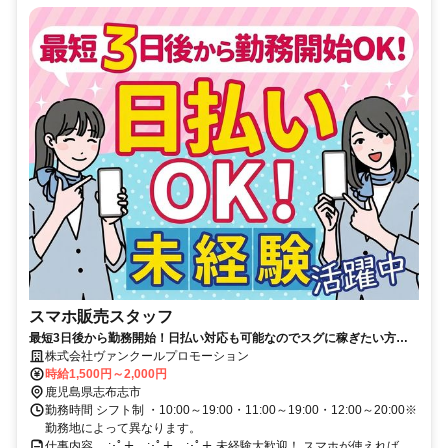
スマホ販売スタッフ
最短3日後から勤務開始！日払い対応も可能なのでスグに稼ぎたい方に
ピッタリ！
株式会社ヴァンクールプロモーション
時給1,500円～2,000円
鹿児島県志布志市
勤務時間 シフト制 ・10:00～19:00・11:00～19:00・12:00～20:00※
勤務地によって異なります。
仕事内容 .｡.:･ﾟ＋.｡.:･ﾟ＋.｡.:･ﾟ＋ 未経験大歓迎！ スマホが使えれば