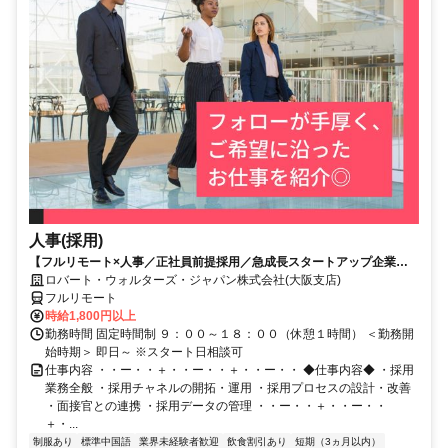
人事(採用)
【フルリモート×人事／正社員前提採用／急成長スタートアップ企業／
英語】Robert Walters
ロバート・ウォルターズ・ジャパン株式会社(大阪支店)
フルリモート
時給1,800円以上
勤務時間 固定時間制 ９：００～１８：００（休憩１時間） ＜勤務開
始時期＞ 即日～ ※スタート日相談可
仕事内容 ・・ー・・＋・・ー・・＋・・ー・・ ◆仕事内容◆ ・採用
業務全般 ・採用チャネルの開拓・運用 ・採用プロセスの設計・改善
・面接官との連携 ・採用データの管理 ・・ー・・＋・・ー・・
＋・...
制服あり
標準中国語
業界未経験者歓迎
飲食割引あり
短期（3ヵ月以内）