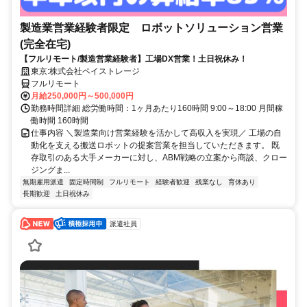
製造業営業経験者限定 ロボットソリューション営業
(完全在宅)
【フルリモート/製造営業経験者】工場DX営業！土日祝休み！
東京:株式会社ペイストレージ
フルリモート
月給250,000円～500,000円
勤務時間詳細 総労働時間：1ヶ月あたり160時間 9:00～18:00 月間稼
働時間 160時間
仕事内容 ＼製造業向け営業経験を活かして高収入を実現／ 工場の自
動化を支える搬送ロボットの提案営業を担当していただきます。 既
存取引のある大手メーカーに対し、ABM戦略の立案から商談、クロー
ジングま...
無期雇用派遣
固定時間制
フルリモート
経験者歓迎
残業なし
育休あり
長期歓迎
土日祝休み
派遣社員