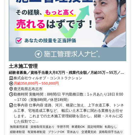
土木施工管理
経験者募集／資格手当最大月8万円・残業代全額／月給35万～55万／転
勤・単身赴任なし
株式会社ウィルオブ・コンストラクション
月給350,000円～550,000円
鹿児島県志布志市
勤務時間 実働時間：8時間/日 平均勤務日数：1ヶ月あたり18日 8:00
～17:00（実働8時間／休憩1時間）
仕事内容 仕事内容 道路、河川、橋梁に加え、上下水道工事、トンネ
ル工事、宅地造成工事など、 幅広い土木工事に関わる業務をお任せ
します。 これまでの土木施工管理経験を活かし、経験・スキルに応
じた役割でご...
無期雇用派遣
資格取得支援あり
学歴不問
車通勤OK
固定時間制
転勤なし
経験者歓迎
有資格者歓迎
ブランクOK
育休あり
交通費支給
資格取得手当あり