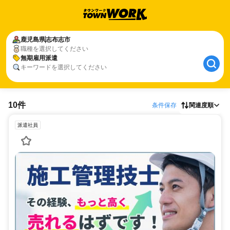
鹿児島県
志布志市
職種を選択してください
無期雇用派遣
キーワードを選択してください
10件
条件保存
関連度順
派遣社員