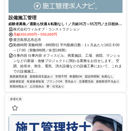
設備施工管理
経験者募集／通勤も快適＆転勤なし！／月給35万～55万円／土日祝休・
年休120日／過度な残業・休日出勤なし
株式会社ウィルオブ・コンストラクション
月給350,000円～550,000円
鹿児島県志布志市
勤務時間 実働時間：8時間/日 平均勤務日数：1ヶ月あたり18日 8:00
～17:00（実働8時間／休憩1時間）
仕事内容 仕事内容 オフィスビル、商業施設、工場、病院、マンショ
ンなどの新築・改修プロジェクトに関わる業務をお任せします。 空
調、給排水、衛生、電気、消火設備などの設備工事において、これま
での設備施工...
無期雇用派遣
資格取得支援あり
学歴不問
車通勤OK
固定時間制
転勤なし
経験者歓迎
有資格者歓迎
ブランクOK
育休あり
交通費支給
資格取得手当あり
長期休暇あり
土日祝休み
寮・社宅あり
派遣社員