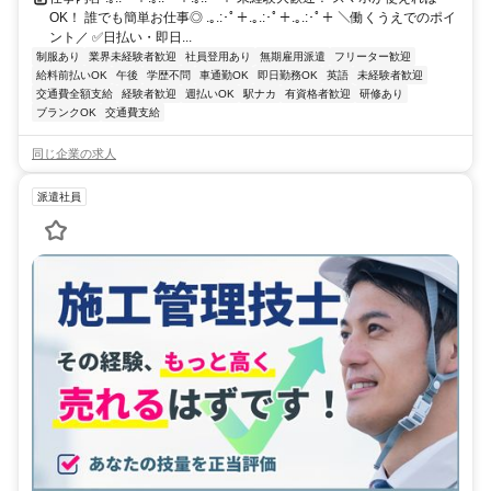
OK！ 誰でも簡単お仕事◎ .｡.:･ﾟ＋.｡.:･ﾟ＋.｡.:･ﾟ＋ ＼働くうえでのポイ
ント／ ✅日払い・即日...
制服あり
業界未経験者歓迎
社員登用あり
無期雇用派遣
フリーター歓迎
給料前払いOK
午後
学歴不問
車通勤OK
即日勤務OK
英語
未経験者歓迎
交通費全額支給
経験者歓迎
週払いOK
駅ナカ
有資格者歓迎
研修あり
ブランクOK
交通費支給
同じ企業の求人
派遣社員