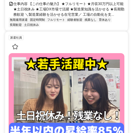
仕事内容 【この仕事の魅力】 ★フルリモート ★月収30万円以上可能
★土日祝休み ★工場DX市場で活躍 ★製造業知識を活かせる ★長期勤
務歓迎 ＼製造業経験を活かせる在宅営業／ 工場の自動化を支...
無期雇用派遣
固定時間制
フルリモート
経験者歓迎
残業なし
育休あり
長期歓迎
土日祝休み
派遣社員