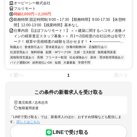
大手の安定環境で積算資料の査定業務／
オーピーシー株式会社
フルリモート
時給2,000円～2,100円
勤務時間 固定時間制 9:00～17:30 【勤務時間】9:00-17:30 【休憩時
間】12:00-13:00 【残業時間】基本なし
仕事内容 【ほぼフルリモート！】 ＜＜建築に関するハコモノ改修メ
インの積算査定スタッフ募集＞＞ 月1〜2回程度の出社以外は在宅ワ
ーク！ 積算や見積精査の経験を活かせます！ ✦ː──────────...
制服あり
飲食割引あり
育休延長あり
扶養内勤務OK
店舗割引あり
社員登用あり
無料研修
副業・WワークOK
主婦・主夫歓迎
無期雇用派遣
資格取得支援あり
長期
フリーター歓迎
社会保険あり
産休・育休取得実績あり
バイク通勤OK
給料前払いOK
短期
大量募集
学歴不問
前へ
次へ
1
この条件の新着求人を受け取る
鹿児島県 / 志布志市
無期雇用派遣
「LINEで受け取る」では、新着求人のほか、おすすめ情報なども配信しま
す。
詳しくはこちら
LINEで受け取る