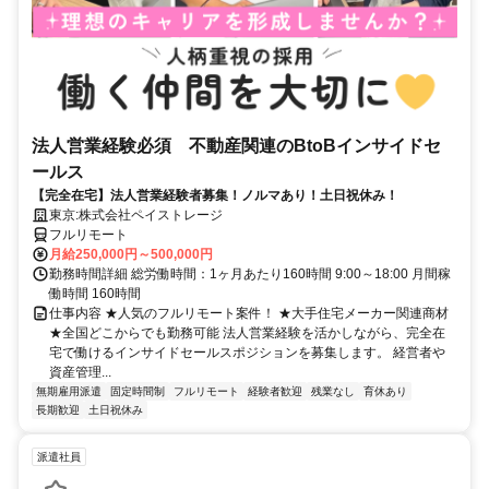
法人営業経験必須 不動産関連のBtoBインサイドセ
ールス
【完全在宅】法人営業経験者募集！ノルマあり！土日祝休み！
東京:株式会社ペイストレージ
フルリモート
月給250,000円～500,000円
勤務時間詳細 総労働時間：1ヶ月あたり160時間 9:00～18:00 月間稼
働時間 160時間
仕事内容 ★人気のフルリモート案件！ ★大手住宅メーカー関連商材
★全国どこからでも勤務可能 法人営業経験を活かしながら、完全在
宅で働けるインサイドセールスポジションを募集します。 経営者や
資産管理...
無期雇用派遣
固定時間制
フルリモート
経験者歓迎
残業なし
育休あり
長期歓迎
土日祝休み
派遣社員