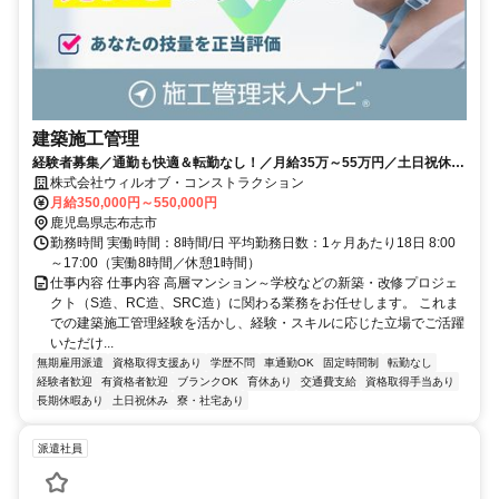
建築施工管理
経験者募集／通勤も快適＆転勤なし！／月給35万～55万円／土日祝休・
年休120日
株式会社ウィルオブ・コンストラクション
月給350,000円～550,000円
鹿児島県志布志市
勤務時間 実働時間：8時間/日 平均勤務日数：1ヶ月あたり18日 8:00
～17:00（実働8時間／休憩1時間）
仕事内容 仕事内容 高層マンション～学校などの新築・改修プロジェ
クト（S造、RC造、SRC造）に関わる業務をお任せします。 これま
での建築施工管理経験を活かし、経験・スキルに応じた立場でご活躍
いただけ...
無期雇用派遣
資格取得支援あり
学歴不問
車通勤OK
固定時間制
転勤なし
経験者歓迎
有資格者歓迎
ブランクOK
育休あり
交通費支給
資格取得手当あり
長期休暇あり
土日祝休み
寮・社宅あり
派遣社員