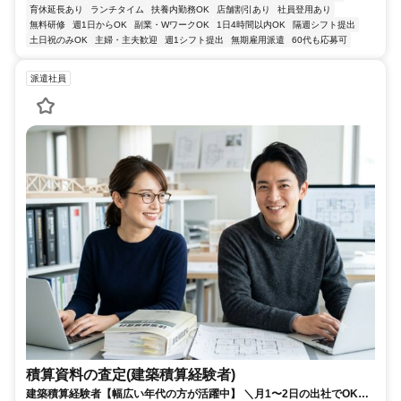
育休延長あり
ランチタイム
扶養内勤務OK
店舗割引あり
社員登用あり
無料研修
週1日からOK
副業・WワークOK
1日4時間以内OK
隔週シフト提出
土日祝のみOK
主婦・主夫歓迎
週1シフト提出
無期雇用派遣
60代も応募可
派遣社員
積算資料の査定(建築積算経験者)
建築積算経験者【幅広い年代の方が活躍中】 ＼月1〜2日の出社でOK！