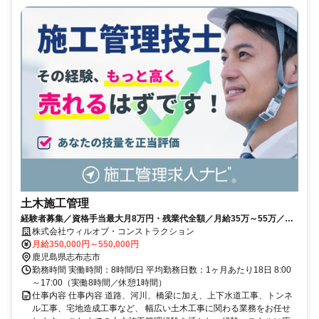
土木施工管理
経験者募集／資格手当最大月8万円・残業代全額／月給35万～55万／転
勤・単身赴任なし
株式会社ウィルオブ・コンストラクション
月給350,000円～550,000円
鹿児島県志布志市
勤務時間 実働時間：8時間/日 平均勤務日数：1ヶ月あたり18日 8:00
～17:00（実働8時間／休憩1時間）
仕事内容 仕事内容 道路、河川、橋梁に加え、上下水道工事、トンネ
ル工事、宅地造成工事など、 幅広い土木工事に関わる業務をお任せ