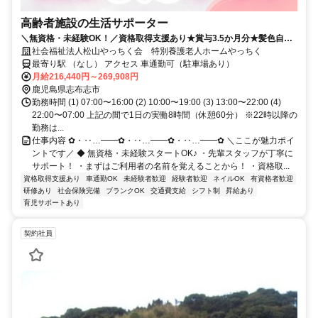
高齢者施設の生活サポーター
＼無資格・未経験OK！／資格取得支援あり★賞与3.5か月分★髪色自
由・ネイルOK★
社会福祉法人松山やっちく会 特別養護老人ホームやっちく
最寄り駅 （なし） アクセス 車通勤可（駐車場あり）
月給216,440円～269,908円
鹿児島県志布志市
勤務時間 (1) 07:00〜16:00 (2) 10:00〜19:00 (3) 13:00〜22:00 (4)
22:00〜07:00 上記の間で1日の実働8時間（休憩60分） ※22時以降の
勤務は...
仕事内容 ✿・‥…━━✿・‥…━━✿・‥…━━✿ ＼ここが魅力ポイ
ントです／ ◆ 無資格・未経験スタートOK♪ ・先輩スタッフが丁寧に
サポート！ ・まずはご利用者の名前を覚えることから！ ・資格取...
資格取得支援あり
車通勤OK
未経験者歓迎
経験者歓迎
ネイルOK
有資格者歓迎
研修あり
社会保険完備
ブランクOK
交通費支給
シフト制
昇給あり
育児サポートあり
契約社員