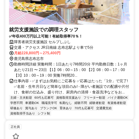
就労支援施設での調理スタッフ
✅年収400万円以上可能！有給取得率70％！
障害者就労支援施設 セルプしぶし
交通・アクセス JR日南線 志布志駅より車で5分
月給228,800円～275,400円
鹿児島県志布志市
勤務時間詳細 実働時間：1日あたり7時間20分 平均勤務日数：1ヶ月
あたり21日 〜 23日 【1】06：00～15：00 【2】08：00～17：00
【3】10：00～19：00 実働7時間20...
仕事内容 - ✅まずはお気軽にご応募を ✅応募はたった「1分」で完了!
✅名前・生年月日など簡単な項目のみ! - 障がい者施設での配膳や片付
け、食材の仕込み、盛り付け、厨房内の清掃・食器洗浄などをお...
主婦・主夫歓迎
60代も応募可
資格取得支援あり
フリーター歓迎
バイク通勤OK
学歴不問
車通勤OK
職場見学可
転勤なし
経験不問
経験者歓迎
有資格者歓迎
研修あり
賞与あり
ブランクOK
育休あり
70代も応募可
交通費支給
資格取得手当あり
シフト制
正社員