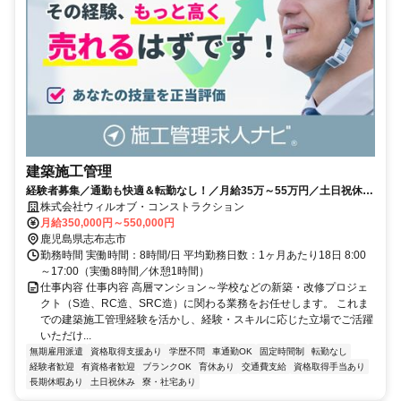
建築施工管理
経験者募集／通勤も快適＆転勤なし！／月給35万～55万円／土日祝休・
年休120日
株式会社ウィルオブ・コンストラクション
月給350,000円～550,000円
鹿児島県志布志市
勤務時間 実働時間：8時間/日 平均勤務日数：1ヶ月あたり18日 8:00
～17:00（実働8時間／休憩1時間）
仕事内容 仕事内容 高層マンション～学校などの新築・改修プロジェ
クト（S造、RC造、SRC造）に関わる業務をお任せします。 これま
での建築施工管理経験を活かし、経験・スキルに応じた立場でご活躍
いただけ...
無期雇用派遣
資格取得支援あり
学歴不問
車通勤OK
固定時間制
転勤なし
経験者歓迎
有資格者歓迎
ブランクOK
育休あり
交通費支給
資格取得手当あり
長期休暇あり
土日祝休み
寮・社宅あり