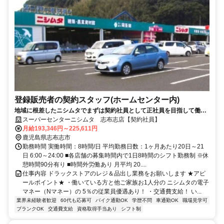
登録販売者の契約スタッフ(ホームセンター内)
地域に根差したニシムタでまずは契約社員として正社員を目指して働き
ませんか♪
スーパーセンターニシムタ 志布志店【契約社員】
月給193,346円～225,611円
鹿児島県志布志市
勤務時間 実働時間：8時間/日 平均勤務日数：1ヶ月あたり20日～21
日 6:00～24:00 ■各店舗の募集時間内で1日8時間のシフト勤務制 ※休
憩時間90分有り ■時間外労働あり 月平均 20....
仕事内容 ドラックストアのレジ＆品出し業務をお願いします ★アピ
ールポイント★ ・働いている方と他ご家族お1人分の ニシムタの電子
マネー（Nマネー）の 5％の従業員優遇あり！ ・交通費支給！ い...
業界未経験者歓迎
60代も応募可
バイク通勤OK
学歴不問
車通勤OK
職場見学可
ブランクOK
交通費支給
資格取得手当あり
シフト制