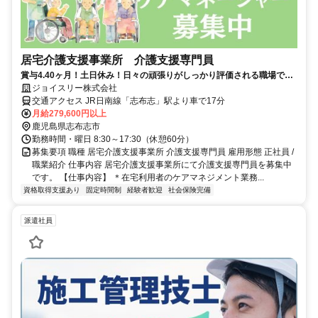
居宅介護支援事業所 介護支援専門員
賞与4.40ヶ月！土日休み！日々の頑張りがしっかり評価される職場で
す！【イチオシ】
ジョイスリー株式会社
交通アクセス JR日南線「志布志」駅より車で17分
月給279,600円以上
鹿児島県志布志市
勤務時間・曜日 8:30～17:30（休憩60分）
募集要項 職種 居宅介護支援事業所 介護支援専門員 雇用形態 正社員 /
職業紹介 仕事内容 居宅介護支援事業所にて介護支援専門員を募集中
です。 【仕事内容】 ＊在宅利用者のケアマネジメント業務...
資格取得支援あり
固定時間制
経験者歓迎
社会保険完備
派遣社員