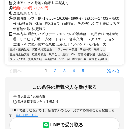
交通アクセス 敷地内無料駐車場あり
時給1,300円～1,350円
鹿児島県志布志市
勤務時間 シフト制 (1)7:30～16:30(休憩60分) (2)8:00～17:00(休憩60
分) 勤務日数・休日: 週休2日制（日曜日、その他）/シフト表による 初
年有給休暇: 法定通り
仕事内容 通所リハビリテーションでの介護業務 ・利用者様の健康管
理・リハビリ介助 ・入浴・トイレ・食事介助 ・レクリエーション ・
送迎 ・その他不随する業務 志布志市 / デイケア / 初任者・実...
主婦・主夫歓迎
資格取得支援あり
フリーター歓迎
学歴不問
転勤なし
交通費全額支給
経験者歓迎
残業なし
週払いOK
有資格者歓迎
研修あり
ブランクOK
交通費支給
長期歓迎
シフト制
履歴書不要
友達と応募OK
前へ
次へ
1
2
3
4
5
この条件の新着求人を受け取る
鹿児島県 / 志布志市
資格取得支援または手当あり
「LINEで受け取る」では、新着求人のほか、おすすめ情報なども配信しま
す。
詳しくはこちら
LINEで受け取る