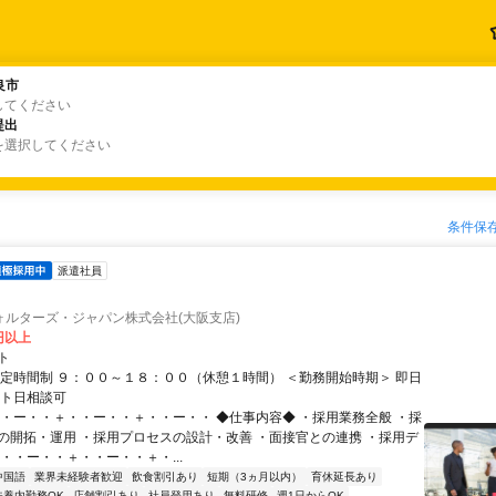
良市
良市
してください
提出
提出
を選択してください
条件保
派遣社員
ォルターズ・ジャパン株式会社(大阪支店)
0円以上
ト
固定時間制 ９：００～１８：００（休憩１時間） ＜勤務開始時期＞ 即日
ート日相談可
・・ー・・＋・・ー・・＋・・ー・・ ◆仕事内容◆ ・採用業務全般 ・採
の開拓・運用 ・採用プロセスの設計・改善 ・面接官との連携 ・採用デ
・・ー・・＋・・ー・・＋・...
中国語
業界未経験者歓迎
飲食割引あり
短期（3ヵ月以内）
育休延長あり
扶養内勤務OK
店舗割引あり
社員登用あり
無料研修
週1日からOK