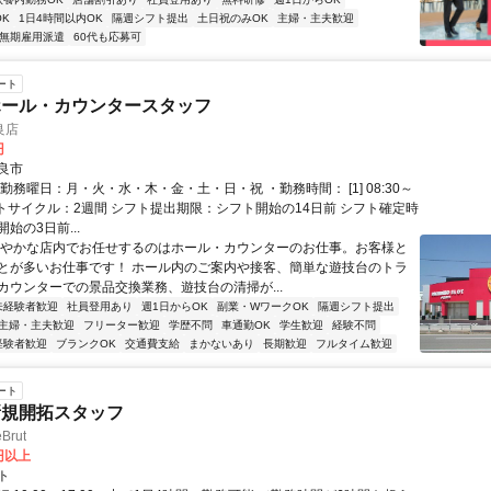
K
1日4時間以内OK
隔週シフト提出
土日祝のみOK
主婦・主夫歓迎
無期雇用派遣
60代も応募可
ート
ホール・カウンタースタッフ
良店
円
良市
勤務曜日：月・火・水・木・金・土・日・祝 ・勤務時間： [1] 08:30～
シフトサイクル：2週間 シフト提出期限：シフト開始の14日前 シフト確定時
始の3日前...
賑やかな店内でお任せするのはホール・カウンターのお仕事。お客様と
とが多いお仕事です！ ホール内のご案内や接客、簡単な遊技台のトラ
カウンターでの景品交換業務、遊技台の清掃が...
未経験者歓迎
社員登用あり
週1日からOK
副業・WワークOK
隔週シフト提出
主婦・主夫歓迎
フリーター歓迎
学歴不問
車通勤OK
学生歓迎
経験不問
経験者歓迎
ブランクOK
交通費支給
まかないあり
長期歓迎
フルタイム歓迎
ート
新規開拓スタッフ
Brut
0円以上
ト