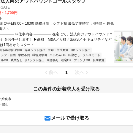
の法人向のアウトバウンドコールスタッフ
GATE
円～1,700円
ト
 ⏰平日9:00～18:00 勤務形態：シフト制 最低労働時間：4時間～ 最低
週３～
――――― ⏩仕事内容 ――――― 在宅にて、法人向けアウトバウンドコ
oB）をお任せします！ ▶商材：M&A／人材／SaaS／ セキュリティなど
は1商材からスタート...
1日4時間以内OK
隔週シフト提出
主婦・主夫歓迎
週1シフト提出
シフト自由
学歴不問
職場見学可
平日のみOK
転勤なし
フルリモート
イルOK
残業なし
月1シフト提出
研修あり
在宅OK
ブランクOK
長期歓迎
前へ
次へ
1
この条件の新着求人を受け取る
/ 姶良市
ト提出
メールで受け取る