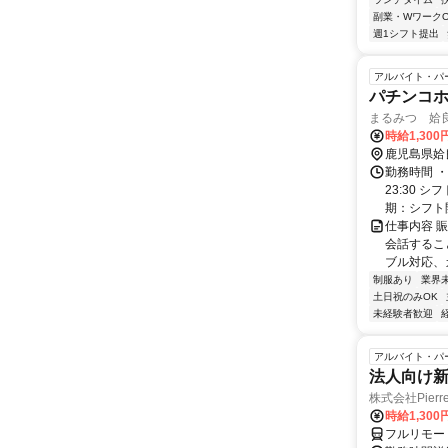
副業・WワークO
週1シフト提出
アルバイト・パ
パチンコ
まるみつ 姶
時給1,300
鹿児島県姶
勤務時間 ・
23:30 
期：シフト開
仕事内容 
会話するこ
ブル対応、
制服あり
業界
土日祝のみOK
未経験者歓迎
アルバイト・パ
法人向け
株式会社Pierre
時給1,30
フルリモー