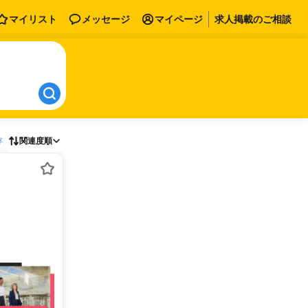
マイリスト
メッセージ
マイページ
求人掲載のご相談
存
関連度順