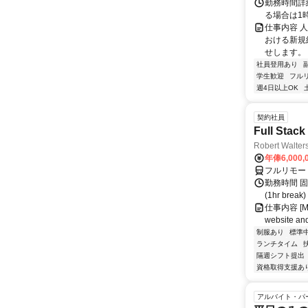
勤務時間詳細
る場合は1
仕事内容 
おける新規
せします。
社員登用あり
学生歓迎
フル
週4日以上OK
契約社員
Full Stack
Robert Walter
年俸6,000,
フルリモー
勤務時間 固定
(1hr br
仕事内容 [Main
website and
制服あり
標準
ランチタイム
隔週シフト提出
資格取得支援あ
アルバイト・パ