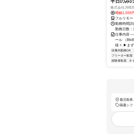
平日のみ
株式会社JWEB
時給1,500
フルリモー
勤務時間詳細
勤務日数：
仕事内容 
ール （Bt
様々 ▶まず
扶養内勤務OK
フリーター歓迎
経験者歓迎
ネ
鹿児島県 
隔週シフ