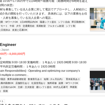
 10:00〜17:00の中で1日4時間〜勤務可能 （勤務時間が6時間を超え
時間の休憩）
人材を募集している法人企業に対して電話でアプローチし、人材紹介に
紹介先の開拓を行っていただきます。 具体的には、以下の業務をお任
 ・人材を募集している法人企業への電話...
副業・WワークOK
1日4時間以内OK
隔週シフト提出
シフト自由
即日勤務OK
リモート
午前
夕方
交通費支給
長期歓迎
フルタイム歓迎
シフト制
土日祝休み
友達と応募OK
 Engineer
s Japan
000円～8,000,000円
ト
時間制 9:00~18:00 実働時間： １年あたり 1920.0時間 9:00~18:00
eak) 平均所定労働時間： １年あたり 1920.0時間
 Responsibilities] - Operating and optimizing our company’s
 multiple e-commerc...
中国語
業界未経験者歓迎
飲食割引あり
短期（3ヵ月以内）
育休延長あり
扶養内勤務OK
店舗割引あり
社員登用あり
無料研修
副業・WワークOK
土日祝のみOK
主婦・主夫歓迎
週1シフト提出
60代も応募可
準夜勤
り
長期
ート