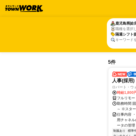
鹿児島県
鹿児島県
姶
姶
職種を選択
隔週シフト
隔週シフト
キーワード
5件
人事(採用)
ロバート・ウ
時給1,80
フルリモー
勤務時間 
～ ※スタ
仕事内容 
用チャネル
ータの管理 
制服あり
標準
ランチタイム