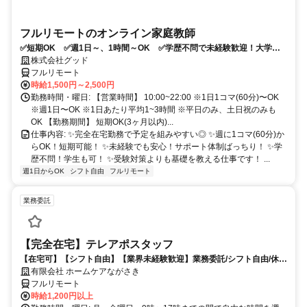
フルリモートのオンライン家庭教師
✅短期OK ✅週1日～、1時間～OK ✅学歴不問で未経験歓迎！大学生
多数活躍中！
株式会社グッド
フルリモート
時給1,500円～2,500円
勤務時間・曜日: 【営業時間】 10:00~22:00 ※1日1コマ(60分)〜OK
※週1日〜OK ※1日あたり平均1~3時間 ※平日のみ、土日祝のみも
OK 【勤務期間】 短期OK(3ヶ月以内)...
仕事内容: ✨完全在宅勤務で予定を組みやすい◎ ✨週に1コマ(60分)か
らOK！短期可能！ ✨未経験でも安心！サポート体制ばっちり！ ✨学
歴不問！学生も可！ ✨受験対策よりも基礎を教える仕事です！ ...
週1日からOK
シフト自由
フルリモート
業務委託
【完全在宅】テレアポスタッフ
【在宅可】【シフト自由】【業界未経験歓迎】業務委託/シフト自由/休日
自由/勤務時間自由
有限会社 ホームケアながさき
フルリモート
時給1,200円以上