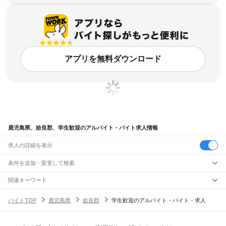
アプリを無料ダウンロード
鹿児島県、姶良郡、学生歓迎のアルバイト・バイト求人情報
求人の詳細を表示
条件を追加・変更して検索
市区町村を追加・変更
関連キーワード
鹿児島県 姶良市 学生歓迎 児童
鹿児島県 姶良市 学生歓迎 車
鹿児島県
駅を追加・変更
バイトTOP
鹿児島県
姶良郡
学生歓迎のアルバイト・バイト・求人
鹿児島県 高校生歓迎 姶良イオン
鹿児島県 姶良市 高校生歓迎 品出し
鹿児島県
すべて
鹿児島県 姶良市 学生歓迎 製造スタッフ
鹿児島市
鹿屋市
枕崎市
阿久根市
出水市
指宿市
西之表市
垂水市
薩摩川内市
職種を追加・変更
JR鹿児島本線(川内～鹿児島)
日置市
曽於市
霧島市
いちき串木野市
南さつま市
志布志市
奄美市
南九州市
川内駅
隈之城駅
木場茶屋駅
串木野駅
神村学園前駅
市来駅
湯之元駅
東市来駅