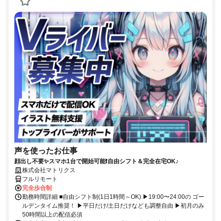
声を使ったお仕事
顔出し不要✨スマホ1台で開始可能❗自由シフト＆完全在宅OK♪
株式会社マトリクス
フルリモート
完全歩合制
勤務時間詳細 ■自由シフト制(1日1時間～OK) ▶19:00〜24:00の ゴー
ルデンタイム推奨！ ▶平日だけ/土日だけなども調整自由 ▶初月のみ
50時間以上の配信必須