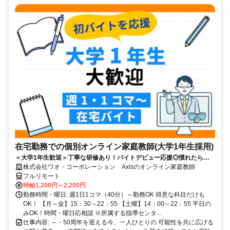
在宅勤務での個別オンライン家庭教師(大学1年生採用)
＜大学1年生歓迎＞丁寧な研修あり！バイトデビュー応援◎慣れたらお
家でラクラクのリモートバイト☆
株式会社ワオ・コーポレーション Axisのオンライン家庭教師
フルリモート
時給1,200円～2,200円
勤務時間・曜日: 週1日1コマ（40分）～勤務OK 得意な科目だけも
OK！ 【月～金】15：30～22：55 【土曜】14：00～22：55 平日の
みOK！時間・曜日応相談 ※所属する指導センタ...
仕事内容: ～・50周年を迎える今、一人ひとりの 可能性を共に広げる