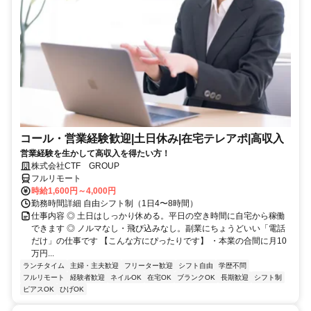
コール・営業経験歓迎|土日休み|在宅テレアポ|高収入
営業経験を生かして高収入を得たい方！
株式会社CTF GROUP
フルリモート
時給1,600円～4,000円
勤務時間詳細 自由シフト制（1日4〜8時間）
仕事内容 ◎ 土日はしっかり休める。平日の空き時間に自宅から稼働
できます ◎ ノルマなし・飛び込みなし。副業にちょうどいい「電話
だけ」の仕事です 【こんな方にぴったりです】 ・本業の合間に月10
万円...
ランチタイム
主婦・主夫歓迎
フリーター歓迎
シフト自由
学歴不問
フルリモート
経験者歓迎
ネイルOK
在宅OK
ブランクOK
長期歓迎
シフト制
ピアスOK
ひげOK