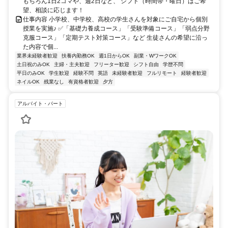
もちろん1日2コマや、週2日など、 シフト（時間帯・曜日）はご希
望、相談に応じます！
仕事内容 小学校、中学校、高校の学生さんを対象にご自宅から個別
授業を実施♪ ✅「基礎力養成コース」「受験準備コース」「弱点分野
克服コース」「定期テスト対策コース」など 生徒さんの希望に沿っ
た内容で個...
業界未経験者歓迎
扶養内勤務OK
週1日からOK
副業・WワークOK
土日祝のみOK
主婦・主夫歓迎
フリーター歓迎
シフト自由
学歴不問
平日のみOK
学生歓迎
経験不問
英語
未経験者歓迎
フルリモート
経験者歓迎
ネイルOK
残業なし
有資格者歓迎
夕方
アルバイト・パート