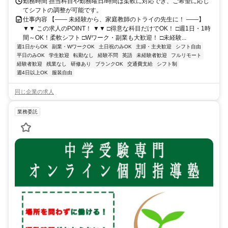
勤務時間 担当科目や勤務曜日/時間は柔軟に対応でき、ご希望に応じ
てシフトの調整が可能です。
仕事内容 【―― 未経験から、家庭教師のトライの先生に！ ――】
▼▼ この求人のPOINT！ ▼▼ □得意な科目だけでOK！ □週1日・1時
間～OK！柔軟シフト □Wワーク・副業も大歓迎！ □未経験...
週1日からOK
副業・WワークOK
土日祝のみOK
主婦・主夫歓迎
シフト自由
平日のみOK
学生歓迎
転勤なし
経験不問
英語
未経験者歓迎
フルリモート
経験者歓迎
残業なし
研修あり
ブランクOK
交通費支給
シフト制
週4日以上OK
服装自由
同じ企業の求人
業務委託