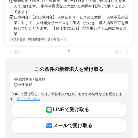
勤務時間・曜日: 月～金曜日、9時〜17時までの間で自由な時間を選
んで頂けます。 家事や育児などの空いた時間を利用して働くことが
できます!
仕事内容: 【お仕事内容】 人材紹介サービスのご案内 →人材不足の企
業に対して、人材紹介サービスをご案内いただき、求人掲載許可を獲
得していただきます。 【お仕事の流れ】 ①専用システム内にある企
業...
シフト自由
即日勤務OK
フルリモート
前へ
次へ
1
この条件の新着求人を受け取る
鹿児島県 / 姶良郡
学生歓迎
「LINEで受け取る」では、新着求人のほか、おすすめ情報なども配信しま
す。
詳しくはこちら
LINEで受け取る
メールで受け取る