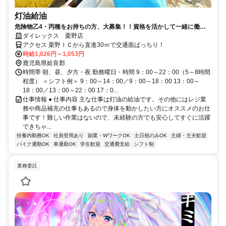
灯油給油
危険物乙4・丙種をお持ちの方、大募集！！資格を活かして一緒に働き
ませんか?
ダイレックス 栗野店
アクセス 栗野ＩＣから直進30ｍで交通面ばっちり！
時給1,026円～1,053円
鹿児島県姶良郡
時間帯 朝、昼、夕方・夜 勤務曜日・時間 9：00～22：00（5～8時間
程度） ＜シフト例＞ 9：00～14：00／9：00～18：00 13：00～
18：00／13：00～22：00 17：0...
仕事情報 ● 仕事内容 主な仕事は灯油の給油です。その他にはレジ業
務や商品補充の仕事もあるので身体を動かしたい方にオススメのお仕
事です！難しい作業はないので、未経験の方でも安心してすぐに活躍
できちゃ...
扶養内勤務OK
社員登用あり
副業・WワークOK
土日祝のみOK
主婦・主夫歓迎
バイク通勤OK
車通勤OK
学生歓迎
交通費支給
シフト制
業務委託