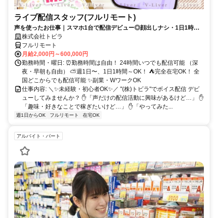
ライブ配信スタッフ(フルリモート)
声を使ったお仕事｜スマホ1台で配信デビュー◎顔出しナシ・1日1時間
～OK♪
株式会社トビラ
フルリモート
月給2,000円～600,000円
勤務時間・曜日: ⏰勤務時間は自由！ 24時間いつでも配信可能 （深
夜・早朝も自由） ⛅週1日〜、1日1時間～OK！ ⛺完全在宅OK！ 全
国どこからでも配信可能 ✨副業・WワークOK
仕事内容: ＼✨未経験・初心者OK✨／ "(株)トビラ"でボイス配信 デビ
ューしてみませんか？ ✋「声だけの配信活動に興味があるけど…」 ✋
「趣味・好きなことで稼ぎたいけど…」 ✋「やってみた...
週1日からOK
フルリモート
在宅OK
アルバイト・パート