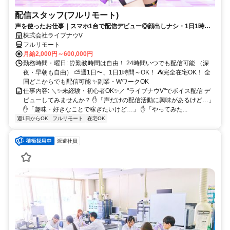
配信スタッフ(フルリモート)
声を使ったお仕事｜スマホ1台で配信デビュー◎顔出しナシ・1日1時間
～OK♪
株式会社ライブナウV
フルリモート
月給2,000円～600,000円
勤務時間・曜日: ⏰勤務時間は自由！ 24時間いつでも配信可能 （深
夜・早朝も自由） ⛅週1日〜、1日1時間～OK！ ⛺完全在宅OK！ 全
国どこからでも配信可能 ✨副業・WワークOK
仕事内容: ＼✨未経験・初心者OK✨／ "ライブナウV"でボイス配信 デ
ビューしてみませんか？ ✋「声だけの配信活動に興味があるけど…」
✋「趣味・好きなことで稼ぎたいけど…」 ✋「やってみた...
週1日からOK
フルリモート
在宅OK
派遣社員