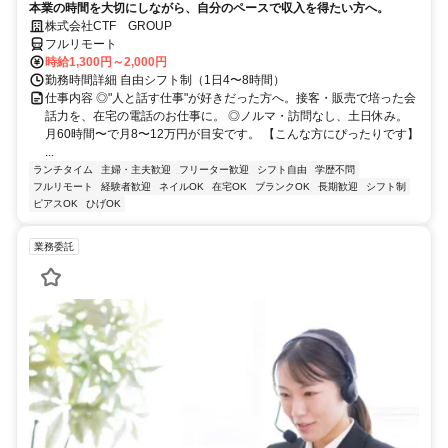
本業の時間を大切にしながら、自分のペースで収入を得たい方へ。
株式会社CTF GROUP
フルリモート
時給1,300円～2,000円
勤務時間詳細 自由シフト制（1日4〜8時間）
仕事内容 ◎"人と話す仕事"が好きだった方へ。接客・販売で培った会
話力を、在宅の電話のお仕事に。 ◎ノルマ・訪問なし、土日休み。
月60時間〜で月8〜12万円が目安です。 【こんな方にぴったりです】
...
ランチタイム
主婦・主夫歓迎
フリーター歓迎
シフト自由
学歴不問
フルリモート
経験者歓迎
ネイルOK
在宅OK
ブランクOK
長期歓迎
シフト制
ピアスOK
ひげOK
業務委託