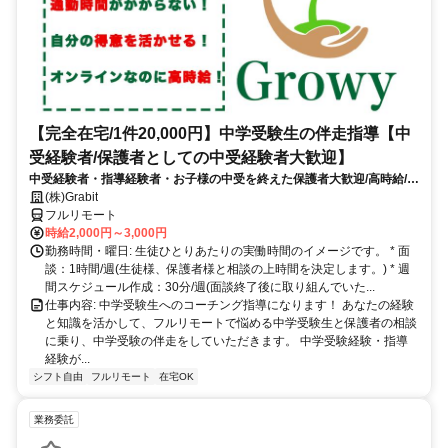
【完全在宅/1件20,000円】中学受験生の伴走指導【中
受経験者/保護者としての中受経験者大歓迎】
中受経験者・指導経験者・お子様の中受を終えた保護者大歓迎/高時給/週
1〜OK！/面接〜研修までオンライン完結
(株)Grabit
フルリモート
時給2,000円～3,000円
勤務時間・曜日: 生徒ひとりあたりの実働時間のイメージです。 * 面
談：1時間/週(生徒様、保護者様と相談の上時間を決定します。) * 週
間スケジュール作成：30分/週(面談終了後に取り組んでいた...
仕事内容: 中学受験生へのコーチング指導になります！ あなたの経験
と知識を活かして、フルリモートで悩める中学受験生と保護者の相談
に乗り、中学受験の伴走をしていただきます。 中学受験経験・指導
経験が...
シフト自由
フルリモート
在宅OK
業務委託