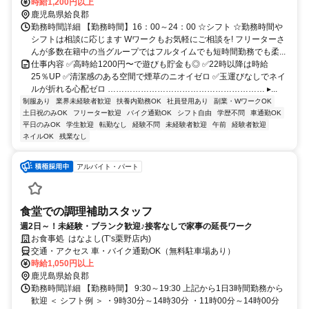
時給1,200円以上
鹿児島県姶良郡
勤務時間詳細 【勤務時間】16：00～24：00 ☆シフト ☆勤務時間や
シフトは相談に応じます Wワークもお気軽にご相談を! フリーターさ
んが多数在籍中の当グループではフルタイムでも短時間勤務でも柔...
仕事内容 ✅高時給1200円〜で遊びも貯金も◎ ✅22時以降は時給
25％UP ✅清潔感のある空間で煙草のニオイゼロ ✅玉運びなしでネイ
ルが折れる心配ゼロ ………………………………………………… ▸...
制服あり
業界未経験者歓迎
扶養内勤務OK
社員登用あり
副業・WワークOK
土日祝のみOK
フリーター歓迎
バイク通勤OK
シフト自由
学歴不問
車通勤OK
平日のみOK
学生歓迎
転勤なし
経験不問
未経験者歓迎
午前
経験者歓迎
ネイルOK
残業なし
アルバイト・パート
食堂での調理補助スタッフ
週2日～！未経験・ブランク歓迎♪接客なしで家事の延長ワーク
お食事処 はなよし(T’s栗野店内)
交通・アクセス 車・バイク通勤OK（無料駐車場あり）
時給1,050円以上
鹿児島県姶良郡
勤務時間詳細 【勤務時間】 9:30～19:30 上記から1日3時間勤務から
歓迎 ＜ シフト例 ＞ ・9時30分～14時30分 ・11時00分～14時00分