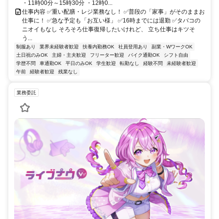
・11時00分～15時30分 ・12時0...
仕事内容 ✅重い配膳・レジ業務なし！ ✅普段の「家事」がそのままお
仕事に！ ✅急な予定も「お互い様」 ✅16時までには退勤 ✅タバコの
ニオイもなし そろそろ仕事復帰したいけれど、 立ち仕事はキツそ
う...
制服あり
業界未経験者歓迎
扶養内勤務OK
社員登用あり
副業・WワークOK
土日祝のみOK
主婦・主夫歓迎
フリーター歓迎
バイク通勤OK
シフト自由
学歴不問
車通勤OK
平日のみOK
学生歓迎
転勤なし
経験不問
未経験者歓迎
午前
経験者歓迎
残業なし
業務委託