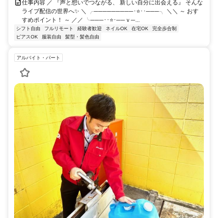
仕事内容 ／ 『声と想いでつながる、 新しい自分に出会える』 そんな
ライブ配信の世界へ✨ ＼ ╭─────────･⭐･･───╮ ＼＼ ～ おす
すめポイント！ ～ ／／ ╰───･･⭐･──ｖ─...
シフト自由
フルリモート
経験者歓迎
ネイルOK
在宅OK
完全歩合制
ピアスOK
服装自由
髪型・髪色自由
アルバイト・パート