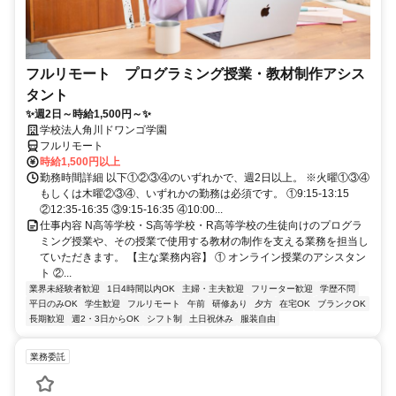
フルリモート プログラミング授業・教材制作アシス
タント
✨週2日～時給1,500円～✨
学校法人角川ドワンゴ学園
フルリモート
時給1,500円以上
勤務時間詳細 以下①②③④のいずれかで、週2日以上。 ※火曜①③④
もしくは木曜②③④、いずれかの勤務は必須です。 ①9:15-13:15
②12:35-16:35 ③9:15-16:35 ④10:00...
仕事内容 N高等学校・S高等学校・R高等学校の生徒向けのプログラ
ミング授業や、その授業で使用する教材の制作を支える業務を担当し
ていただきます。 【主な業務内容】 ① オンライン授業のアシスタン
ト ②...
業界未経験者歓迎
1日4時間以内OK
主婦・主夫歓迎
フリーター歓迎
学歴不問
平日のみOK
学生歓迎
フルリモート
午前
研修あり
夕方
在宅OK
ブランクOK
長期歓迎
週2・3日からOK
シフト制
土日祝休み
服装自由
業務委託