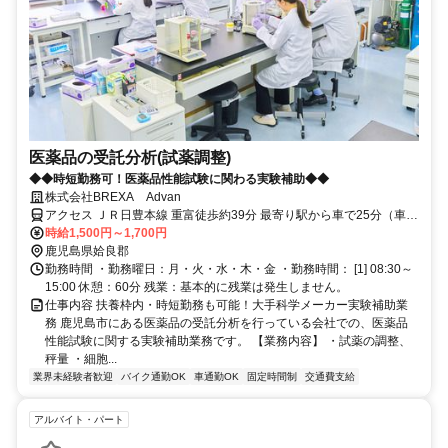
医薬品の受託分析(試薬調整)
◆◆時短勤務可！医薬品性能試験に関わる実験補助◆◆
株式会社BREXA Advan
アクセス ＪＲ日豊本線 重富徒歩約39分 最寄り駅から車で25分（車通
勤が便利です※無料駐車場有）
時給1,500円～1,700円
鹿児島県姶良郡
勤務時間 ・勤務曜日：月・火・水・木・金 ・勤務時間： [1] 08:30～
15:00 休憩：60分 残業：基本的に残業は発生しません。
仕事内容 扶養枠内・時短勤務も可能！大手科学メーカー実験補助業
務 鹿児島市にある医薬品の受託分析を行っている会社での、医薬品
性能試験に関する実験補助業務です。 【業務内容】 ・試薬の調整、
秤量 ・細胞...
業界未経験者歓迎
バイク通勤OK
車通勤OK
固定時間制
交通費支給
アルバイト・パート