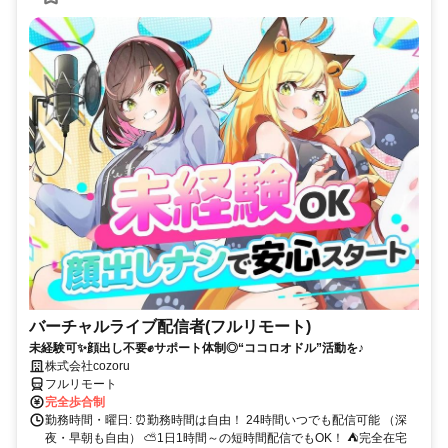
バーチャルライブ配信者(フルリモート)
未経験可✨顔出し不要✊サポート体制◎“ココロオドル”活動を♪
株式会社cozoru
フルリモート
完全歩合制
勤務時間・曜日: ⏰勤務時間は自由！ 24時間いつでも配信可能 （深
夜・早朝も自由） ⛅1日1時間～の短時間配信でもOK！ ⛺完全在宅