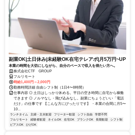
副業OK|土日休み|未経験OK在宅テレアポ|月5万円~UP
本業の時間を大切にしながら、自分のペースで収入を得たい方へ。
株式会社CTF GROUP
フルリモート
時給1,400円～2,000円
勤務時間詳細 自由シフト制（1日4〜8時間）
仕事内容 ◎ 土日はしっかり休める。平日の空き時間に自宅から稼働
できます ◎ ノルマなし・飛び込みなし。副業にちょうどいい「電話
だけ」の仕事です 【こんな方にぴったりです】 ・本業の合間に月5〜
10...
ランチタイム
主婦・主夫歓迎
フリーター歓迎
シフト自由
学歴不問
フルリモート
経験者歓迎
ネイルOK
在宅OK
ブランクOK
長期歓迎
シフト制
ピアスOK
ひげOK