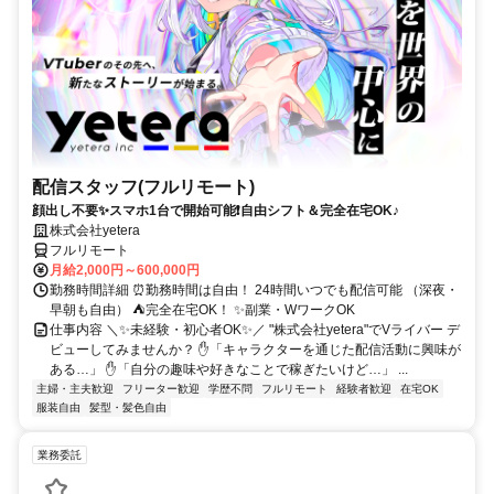
配信スタッフ(フルリモート)
顔出し不要✨スマホ1台で開始可能❗自由シフト＆完全在宅OK♪
株式会社yetera
フルリモート
月給2,000円～600,000円
勤務時間詳細 ⏰勤務時間は自由！ 24時間いつでも配信可能 （深夜・
早朝も自由） ⛺完全在宅OK！ ✨副業・WワークOK
仕事内容 ＼✨未経験・初心者OK✨／ "株式会社yetera"でVライバー デ
ビューしてみませんか？ ✋「キャラクターを通じた配信活動に興味が
ある…」 ✋「自分の趣味や好きなことで稼ぎたいけど…」 ...
主婦・主夫歓迎
フリーター歓迎
学歴不問
フルリモート
経験者歓迎
在宅OK
服装自由
髪型・髪色自由
業務委託