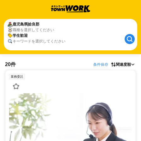
鹿児島県
姶良郡
職種を選択してください
学生歓迎
キーワードを選択してください
20件
条件保存
関連度順
業務委託