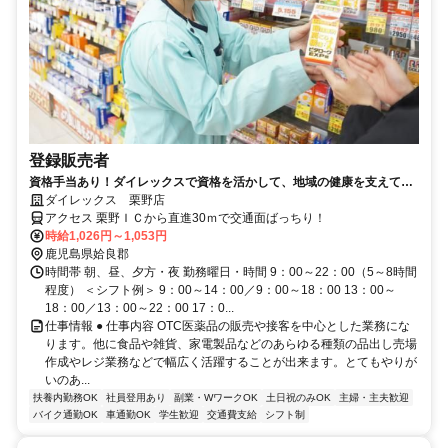
登録販売者
資格手当あり！ダイレックスで資格を活かして、地域の健康を支えてい
きませんか？
ダイレックス 栗野店
アクセス 栗野ＩＣから直進30ｍで交通面ばっちり！
時給1,026円～1,053円
鹿児島県姶良郡
時間帯 朝、昼、夕方・夜 勤務曜日・時間 9：00～22：00（5～8時間
程度） ＜シフト例＞ 9：00～14：00／9：00～18：00 13：00～
18：00／13：00～22：00 17：0...
仕事情報 ● 仕事内容 OTC医薬品の販売や接客を中心とした業務にな
ります。他に食品や雑貨、家電製品などのあらゆる種類の品出し売場
作成やレジ業務などで幅広く活躍することが出来ます。とてもやりが
いのあ...
扶養内勤務OK
社員登用あり
副業・WワークOK
土日祝のみOK
主婦・主夫歓迎
バイク通勤OK
車通勤OK
学生歓迎
交通費支給
シフト制