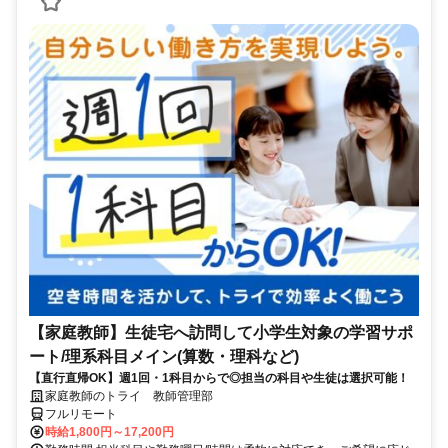
【家庭教師】生徒宅へ訪問して小学生対象の学習サポ
ート/理系科目メイン(算数・理科など)
【直行直帰OK】週1回・1科目からで◎担当の科目や生徒は選択可能！
家庭教師のトライ 教師管理部
フルリモート
時給1,800円～17,200円