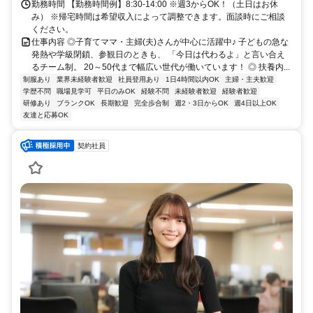
勤務時間 【勤務時間例】8:30-14:00 ※週3からOK！（土日はお休
み） ※帰宅時間は希望収入によって調整できます。面談時にご相談
ください。
仕事内容 ◎子育てママ・主婦(夫)さんが中心に活躍中♪ 子どもの急な
発熱や学級閉鎖、参観日のときも、 「今日は代わるよ」と言い合え
るチーム制。 20～50代まで幅広い世代が働いています！ ◎ 扶養内...
制服あり
業界未経験者歓迎
社員登用あり
1日4時間以内OK
主婦・主夫歓迎
学歴不問
職場見学可
平日のみOK
経験不問
未経験者歓迎
経験者歓迎
研修あり
ブランクOK
長期歓迎
完全歩合制
週2・3日からOK
週4日以上OK
友達と応募OK
契約社員