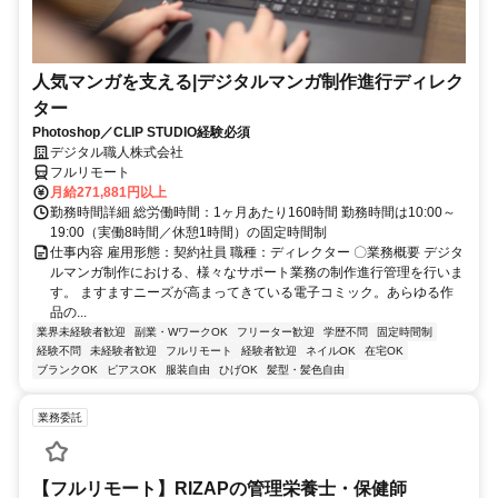
人気マンガを支える|デジタルマンガ制作進行ディレク
ター
Photoshop／CLIP STUDIO経験必須
デジタル職人株式会社
フルリモート
月給271,881円以上
勤務時間詳細 総労働時間：1ヶ月あたり160時間 勤務時間は10:00～
19:00（実働8時間／休憩1時間）の固定時間制
仕事内容 雇用形態：契約社員 職種：ディレクター 〇業務概要 デジタ
ルマンガ制作における、様々なサポート業務の制作進行管理を行いま
す。 ますますニーズが高まってきている電子コミック。あらゆる作
品の...
業界未経験者歓迎
副業・WワークOK
フリーター歓迎
学歴不問
固定時間制
経験不問
未経験者歓迎
フルリモート
経験者歓迎
ネイルOK
在宅OK
ブランクOK
ピアスOK
服装自由
ひげOK
髪型・髪色自由
業務委託
【フルリモート】RIZAPの管理栄養士・保健師