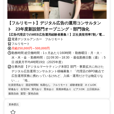
【フルリモート】デジタル広告の運用コンサルタン
ト 23年度新設部門オープニング・部門強化
【広告代理店でのWEB広告運用経験者募集！】正社員登用率7割／電通
G／全国×完全在宅／年休126日・土日祝休み／残業月平均4時間19分
電通デジタルアンカー フルリモート
フルリモート
月給250,000円～500,000円
勤務時間 総労働時間：1ヶ月あたり160時間 ・勤務曜日：月・火・
水・木・金 ・勤務時間： [1] 09:30～18:30 ・最低勤務日数（週）：5
日 残業月平均4時間19分（2025年度）
仕事内容 【デジタルマーケティング本部】部門・事業拡大に向けた
デジタル広告運用コンサルタント積極募集！ 「代理店のBPO拠点で
広告運用実務に携わっているけれど、入稿・運用だけでは物足りな
い…」 「地...
社員登用あり
固定時間制
転勤なし
フルリモート
経験者歓迎
ネイルOK
研修あり
在宅OK
賞与あり
育休あり
長期休暇あり
ピアスOK
土日祝休み
服装自由
髪型・髪色自由
業務委託