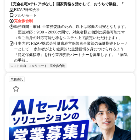
【完全在宅×テレアポなし】国家資格を活かして、おうちで業務。「も
う一つの安心」を。主婦・Wワーカー活躍中！「平日の日中だけ」「夕
RIZAP株式会社
方以降の数時間だけ」など、生活リズムに合わせた時間調整が可能で
フルリモート
す。1件ごとの成果報酬型だから、頑張った分だけ手応えのある収入
完全歩合制
に。充実のサポート体制で、安心の在宅ワークを始めませんか？
勤務時間・曜日: ※業務委託のため、以下は稼働の目安となります。
・面談対応：9:00～20:00の間で、対象者様と個別に調整可能です
（※ご自身の対応可能な枠をシステム上で設定いただけます）。 ...
仕事内容: RIZAP株式会社健康経営保険者事業部の保健指導トレーナ
ーとして、 参加者がより健康的な生活習慣を身につけられるよう
「特定保健指導」を行う業務委託パートナーを募集します。 「病気
の手前...
シフト自由
フルリモート
完全歩合制
業務委託