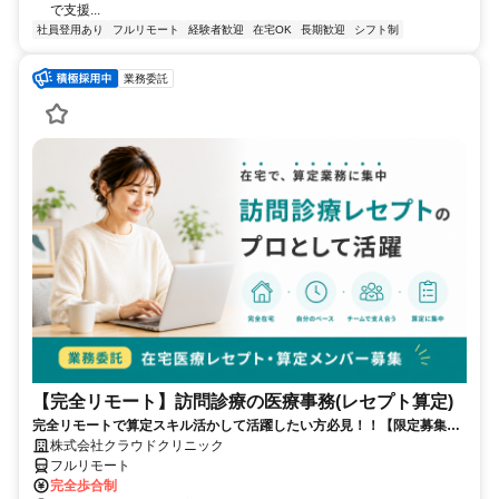
で支援...
社員登用あり
フルリモート
経験者歓迎
在宅OK
長期歓迎
シフト制
業務委託
【完全リモート】訪問診療の医療事務(レセプト算定)
完全リモートで算定スキル活かして活躍したい方必見！！【限定募集】
完全リモート｜在宅医療レセプト算定（成果報酬型／業務委託）
株式会社クラウドクリニック
フルリモート
完全歩合制