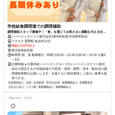
学校給食調理場での調理補助
調理補助スタッフ募集中！「食」を通じてお客さまに感動を与える仕事
をしよう♪
ハーベストネクスト株式会社(湧水町給食共同調理場店)
アクセス 栗野駅 徒歩約14分
時給1,050円以上
鹿児島県姶良郡
時間帯 朝、昼 勤務曜日・時間 (1)8:30～15:30 (2)8:30～16:30 ※週4
～5日
仕事情報 ● 仕事内容 ハーベストグループのハーベストネクスト株式
会社の受託する小学校給食の下処理・清掃・調理・洗浄・配缶等の調
理補助業務をお願いします。生徒たちに毎回美味しく温かい食事を提
供できる...
社員登用あり
主婦・主夫歓迎
平日のみOK
食費補助あり
交通費支給
まかないあり
シフト制
昼食補助あり
食事補助あり
アルバイト・パート