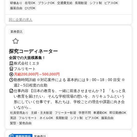
研修あり
在宅OK
ブランクOK
交通費支給
長期歓迎
シフト制
ピアスOK
服装自由
ひげOK
同じ企業の求人
業務委託
探究コーディネーター
全国での大規模募集！
株式会社ミエタ
フルリモート
月給200,000円～500,000円
勤務時間詳細 ※対応案件による 基本的には 9：00～18：00 目安 ※
週2～5日程度の出勤
仕事内容 【日本の教育を、一緒に前進させませんか？】 「もっと良
い教育を届けたい」 そんな学校現場の想いを、カリキュラムという
形にしていく仕事です。 私たちは、学校ごとの理念や課題に向き合
いながら...
社員登用あり
主婦・主夫歓迎
フリーター歓迎
学歴不問
車通勤OK
即日勤務OK
英語
フルリモート
ネイルOK
長期歓迎
シフト制
ピアスOK
服装自由
髪型・髪色自由
業務委託