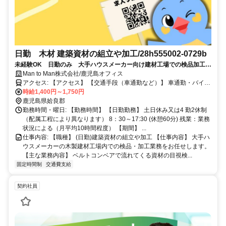
日勤 木材 建築資材の組立や加工/28h555002-0729b
未経験OK 日勤のみ 大手ハウスメーカー向け建材工場での検品加工作
業
Man to Man株式会社/鹿児島オフィス
アクセス: 【アクセス】 【交通手段（車通勤など）】 車通勤・バイク
通勤可 宮崎県えびの市 えびの市役所から約20㎞ 車で30分程度 鹿
時給1,400円～1,750円
児島県伊佐市 伊佐市役所から約20㎞ 車で30分程度
鹿児島県姶良郡
勤務時間・曜日: 【勤務時間】 【日勤勤務】 土日休み又は4 勤2休制
（配属工程により異なります） 8：30～17:30 (休憩60分) 残業：業務
状況による（月平均10時間程度） 【期間】 ...
仕事内容: 【職種】 (日勤)建築資材の組立や加工 【仕事内容】 大手ハ
ウスメーカーの木製建材工場内での検品・加工業務をお任せします。
【主な業務内容】 ベルトコンベアで流れてくる資材の目視検...
固定時間制
交通費支給
契約社員