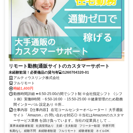
リモート勤務|通販サイトのカスタマーサポート
未経験歓迎！必要備品の貸与有💻/1260704320-01
アルティウスリンク株式会社
フルリモート
時給1,400円
勤務時間詳細 ⏩6:50-25:00の間でシフト制 ※会社指定シフト 《シフ
ト例》実働8時間 ・6:50-16:00 ・15:50-25:00 ※健康管理のため勤務
間インターバル 設定あり ※所...
仕事内容 【仕事内容】 在宅コールセンターオペレーター！ 大手通販
サイト「Amazon」の 問い合わせ対応◎ ※当社はAmazonのカスタマ
ーサービス業務 を請け負っています。当社の従業員として ...
業界未経験者歓迎
社員登用あり
主婦・主夫歓迎
フリーター歓迎
学歴不問
転勤なし
経験不問
未経験者歓迎
フルリモート
経験者歓迎
ネイルOK