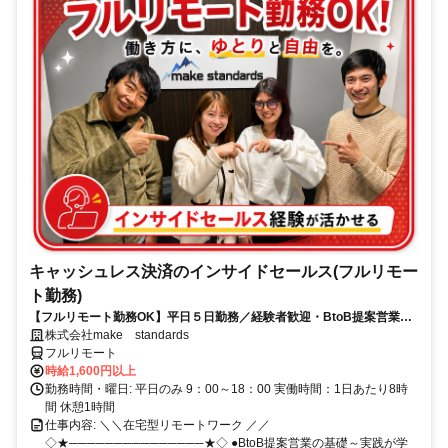
キャッシュレス決済のインサイドセールス(フルリモー
ト勤務)
【フルリモート勤務OK】平日５日勤務／経験者歓迎・BtoB提案営業で
スキルアップ
株式会社make standards
フルリモート
時給1,600円以上
勤務時間・曜日: 平日のみ 9：00～18：00 実働時間：1日あたり8時
間 休憩1時間
仕事内容: ＼＼在宅型リモートワーク ／／
◇★───────────────★◇ ●BtoB提案営業の基礎～実践が学