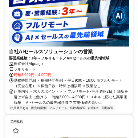
自社AIセールスソリューションの営業
要営業経験：3年～フルリモート／AI×セールスの最先端領域
株式会社Algoage
フルリモート
時給3,000円～4,000円
勤務時間詳細 ＜稼働時間帯例＞ 平日9:00～18:00 ※フルリモート
（完全在宅） ※稼働日数・時間は相談可 ※残業なし
仕事内容 ＜求人のポイント＞ ・フルリモート×完全週休2日！ 場所を
選ばず自由に働ける ・時給3,000～4,000円！ スキルに応じた高単価
報酬 ・AI×セールスの最先端領域で 市場価値の高い...
社員登用あり
固定時間制
フルリモート
経験者歓迎
在宅OK
長期歓迎
契約社員