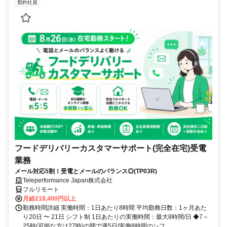
契約社員
フードデリバリーカスタマーサポート(完全在宅)受電
業務
メール対応5割！受電とメールのバランス◎(TP03R)
Teleperformance Japan株式会社
フルリモート
月給218,400円以上
勤務時間詳細 実働時間：1日あたり8時間 平均勤務日数：1ヶ月あた
り20日 〜 21日 シフト制 1日あたりの実働時間：最大8時間/日 ◆7～
25時(可能な方は27時)の間で週5日/実働8時間のシフ...