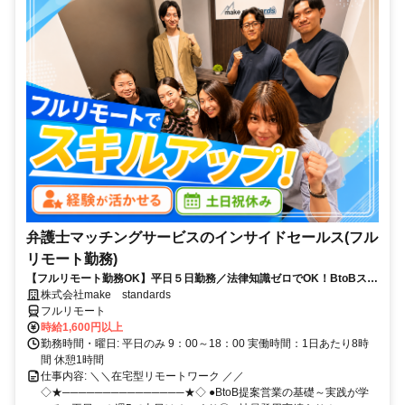
弁護士マッチングサービスのインサイドセールス(フル
リモート勤務)
【フルリモート勤務OK】平日５日勤務／法律知識ゼロでOK！BtoBスキ
ルが身につく営業職
株式会社make standards
フルリモート
時給1,600円以上
勤務時間・曜日: 平日のみ 9：00～18：00 実働時間：1日あたり8時
間 休憩1時間
仕事内容: ＼＼在宅型リモートワーク ／／
◇★───────────────★◇ ●BtoB提案営業の基礎～実践が学