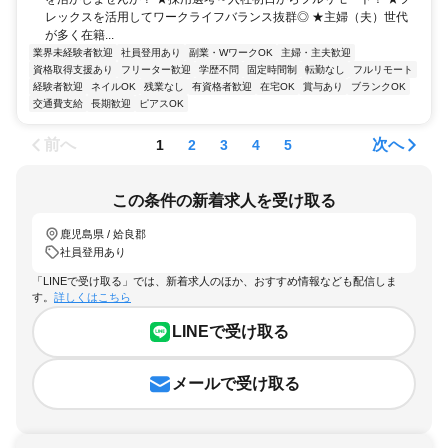
レックスを活用してワークライフバランス抜群◎ ★主婦（夫）世代
が多く在籍...
業界未経験者歓迎
社員登用あり
副業・WワークOK
主婦・主夫歓迎
資格取得支援あり
フリーター歓迎
学歴不問
固定時間制
転勤なし
フルリモート
経験者歓迎
ネイルOK
残業なし
有資格者歓迎
在宅OK
賞与あり
ブランクOK
交通費支給
長期歓迎
ピアスOK
前へ
次へ
1
2
3
4
5
この条件の新着求人を受け取る
鹿児島県 / 姶良郡
社員登用あり
「LINEで受け取る」では、新着求人のほか、おすすめ情報なども配信しま
す。
詳しくはこちら
LINEで受け取る
メールで受け取る