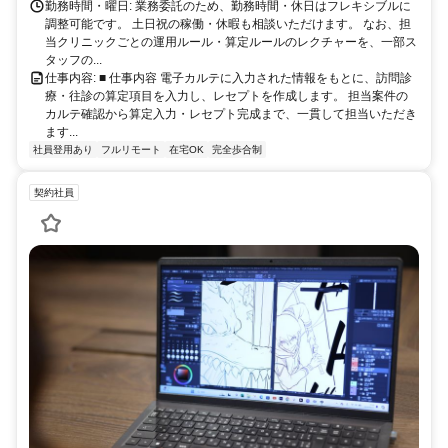
勤務時間・曜日: 業務委託のため、勤務時間・休日はフレキシブルに
調整可能です。 土日祝の稼働・休暇も相談いただけます。 なお、担
当クリニックごとの運用ルール・算定ルールのレクチャーを、一部ス
タッフの...
仕事内容: ■ 仕事内容 電子カルテに入力された情報をもとに、訪問診
療・往診の算定項目を入力し、レセプトを作成します。 担当案件の
カルテ確認から算定入力・レセプト完成まで、一貫して担当いただき
ます...
社員登用あり
フルリモート
在宅OK
完全歩合制
契約社員