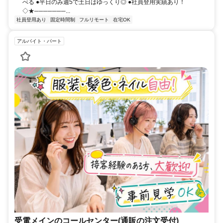
べる ●平日のみ週5で土日はゆっくり◎ ●社員登用実績あり！
◇★───────...
社員登用あり
固定時間制
フルリモート
在宅OK
アルバイト・パート
受電メインのコールセンター(通販の注文受付)