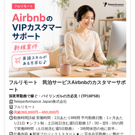
フルリモート 民泊サービスAirbnbのカスタマーサポ
ート
深夜帯勤務で稼ぐ・バイリンガルの方必見！(TP18PSB)
Teleperformance Japan株式会社
フルリモート
月給360,000円～400,000円
勤務時間詳細 実働時間：1日あたり8時間 平均勤務日数：1ヶ月あた
り21日 ▼シフト制：土日祝日含む週5日勤務 17：00～翌9：00の間
で実働8時間（土日祝含む週5日勤務） ・1時間休憩の他に前半...
仕事内容 ★新規プロジェクトスタート★ ✅ 完全在宅勤務♪ ✅ 弊社で