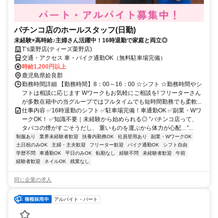
パチンコ店のホールスタッフ(日勤)
未経験×高時給♪主婦さん活躍中！16時退勤で家庭と両立◎
T’s栗野店(ティーズ栗野店)
交通・アクセス 車・バイク通勤OK（無料駐車場完備）
時給1,200円以上
鹿児島県姶良郡
勤務時間詳細 【勤務時間】8：00～16：00 ☆シフト ☆勤務時間やシ
フトは相談に応じます Wワークもお気軽にご相談を! フリーターさん
が多数在籍中の当グループではフルタイムでも短時間勤務でも柔軟...
仕事内容 ✅16時退勤のシフト ✅駐車場完備！車通勤OK ✅副業・Wワ
ークOK！ ✅知識不要｜未経験から始められる◎ ”パチンコ店って、
タバコの煙がすごそうだし、 重いものを運ぶから体力が心配…”...
制服あり
業界未経験者歓迎
扶養内勤務OK
社員登用あり
副業・WワークOK
土日祝のみOK
主婦・主夫歓迎
フリーター歓迎
バイク通勤OK
シフト自由
学歴不問
車通勤OK
平日のみOK
転勤なし
経験不問
未経験者歓迎
午前
経験者歓迎
ネイルOK
残業なし
同じ企業の求人
アルバイト・パート