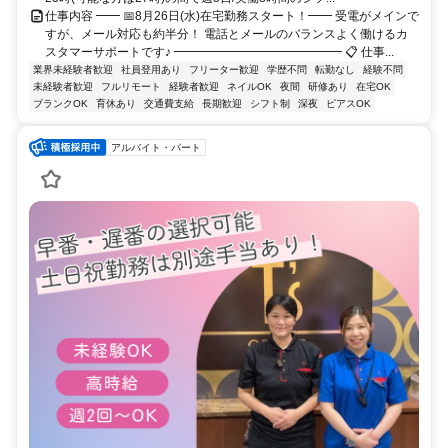
仕事内容 ━━ 📅8月26日(水)在宅勤務スタート！━━ 受電がメインで
すが、メール対応も約半分！ 電話とメールのバランスよく働けるカ
スタマーサポートです♪ ━━━━━━━━━━━━━━ 📋 仕事...
業界未経験者歓迎
社員登用あり
フリーター歓迎
学歴不問
転勤なし
経験不問
未経験者歓迎
フルリモート
経験者歓迎
ネイルOK
夜間
研修あり
在宅OK
ブランクOK
育休あり
交通費支給
長期歓迎
シフト制
深夜
ピアスOK
アルバイト・パート