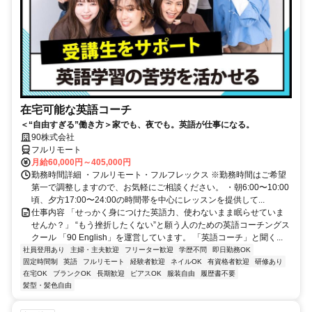
在宅可能な英語コーチ
＜“自由すぎる”働き方＞家でも、夜でも。英語が仕事になる。
90株式会社
フルリモート
月給60,000円～405,000円
勤務時間詳細 ・フルリモート・フルフレックス ※勤務時間はご希望
第一で調整しますので、お気軽にご相談ください。 ・朝6:00〜10:00
頃、夕方17:00〜24:00の時間帯を中心にレッスンを提供して...
仕事内容 「せっかく身につけた英語力、使わないまま眠らせていま
せんか？」 “もう挫折したくない”と願う人のための英語コーチングス
クール 「90 English」を運営しています。 「英語コーチ」と聞く...
社員登用あり
主婦・主夫歓迎
フリーター歓迎
学歴不問
即日勤務OK
固定時間制
英語
フルリモート
経験者歓迎
ネイルOK
有資格者歓迎
研修あり
在宅OK
ブランクOK
長期歓迎
ピアスOK
服装自由
履歴書不要
髪型・髪色自由