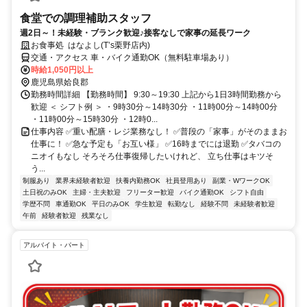
食堂での調理補助スタッフ
週2日～！未経験・ブランク歓迎♪接客なしで家事の延長ワーク
お食事処 はなよし(T’s栗野店内)
交通・アクセス 車・バイク通勤OK（無料駐車場あり）
時給1,050円以上
鹿児島県姶良郡
勤務時間詳細 【勤務時間】 9:30～19:30 上記から1日3時間勤務から
歓迎 ＜ シフト例 ＞ ・9時30分～14時30分 ・11時00分～14時00分
・11時00分～15時30分 ・12時0...
仕事内容 ✅重い配膳・レジ業務なし！ ✅普段の「家事」がそのままお
仕事に！ ✅急な予定も「お互い様」 ✅16時までには退勤 ✅タバコの
ニオイもなし そろそろ仕事復帰したいけれど、 立ち仕事はキツそ
う...
制服あり
業界未経験者歓迎
扶養内勤務OK
社員登用あり
副業・WワークOK
土日祝のみOK
主婦・主夫歓迎
フリーター歓迎
バイク通勤OK
シフト自由
学歴不問
車通勤OK
平日のみOK
学生歓迎
転勤なし
経験不問
未経験者歓迎
午前
経験者歓迎
残業なし
アルバイト・パート