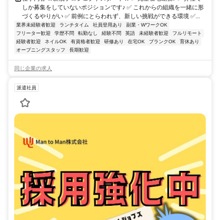
しか募集をしていないポジションです♪ ✅ これからの組織を一緒に形
づくるやりがい ✅ 前例にとらわれず、新しい挑戦ができる環境 ✅...
業界未経験者歓迎
ランチタイム
社員登用あり
副業・WワークOK
フリーター歓迎
学歴不問
転勤なし
経験不問
英語
未経験者歓迎
フルリモート
経験者歓迎
ネイルOK
有資格者歓迎
研修あり
在宅OK
ブランクOK
育休あり
オープニングスタッフ
長期歓迎
同じ企業の求人
派遣社員