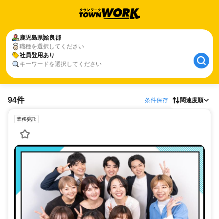
鹿児島県
姶良郡
職種を選択してください
社員登用あり
キーワードを選択してください
94件
条件保存
関連度順
業務委託