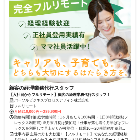
顧客の経理業務代行スタッフ
【入社日からフルリモート】顧客の経理業務代行スタッフ！
パーソルビジネスプロセスデザイン株式会社
フルリモート
月給210,000円～289,900円
勤務時間詳細 総労働時間：1ヶ月あたり160時間 ・1日8時間勤務(フ
レックス利用可) ※月末月初は繁忙期！仕事が落ち着く月半ばはフレ
ックスを利用して早上がりが可能◎ ・残業10～20時間程度 ※顧...
仕事内容 主婦の方も大歓迎！【フルリモート】であなたの経理経験
を活かしませんか？ ★採用選考～入社初日からフルリモート！ ★フ