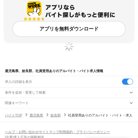
アプリを無料ダウンロード
鹿児島県、姶良郡、社員登用ありのアルバイト・バイト求人情報
求人の詳細を表示
条件を追加・変更して検索
市区町村を追加・変更
関連キーワード
鹿児島県 姶良市 現場作業員
鹿児島県 正社員登用有
鹿児島県
駅を追加・変更
バイトTOP
鹿児島県
姶良郡
社員登用ありのアルバイト・バイト・求人
鹿児島県 姶良市 契約社員 フロント
鹿児島県 姶良市 契約社員 天空
鹿児島県
すべて
鹿児島県 姶良市 事務パート
鹿児島市
鹿屋市
枕崎市
阿久根市
出水市
指宿市
西之表市
垂水市
薩摩川内市
職種を追加・変更
JR鹿児島本線(川内～鹿児島)
日置市
曽於市
霧島市
いちき串木野市
南さつま市
志布志市
奄美市
南九州市
川内駅
隈之城駅
木場茶屋駅
串木野駅
神村学園前駅
市来駅
湯之元駅
東市来駅
飲食・フードサービス
伊佐市
姶良市
鹿児島郡
薩摩郡
出水郡
姶良郡
曽於郡
肝属郡
熊毛郡
大島郡
ヘルプ・お問い合わせ
サイトマップ
利用規約・プライバシーポリシー
特徴を追加・変更
伊集院駅
薩摩松元駅
上伊集院駅
広木駅
鹿児島中央駅
鹿児島駅
飲食・フードサービス
すべて
[企業]求人広告の掲載相談