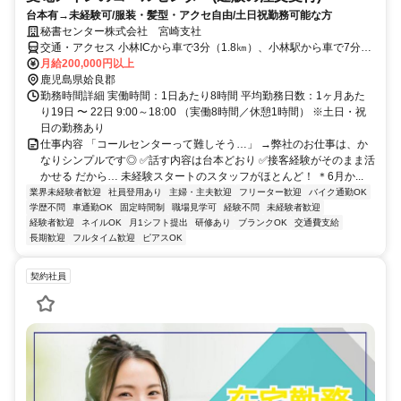
台本有→未経験可/服装・髪型・アクセ自由/土日祝勤務可能な方
秘書センター株式会社 宮崎支社
交通・アクセス 小林ICから車で3分（1.8㎞）、小林駅から車で7分
（3.9㎞）◎湧水町からも通勤便利♪
月給200,000円以上
鹿児島県姶良郡
勤務時間詳細 実働時間：1日あたり8時間 平均勤務日数：1ヶ月あた
り19日 〜 22日 9:00～18:00 （実働8時間／休憩1時間） ※土日・祝
日の勤務あり
仕事内容 「コールセンターって難しそう…」 →弊社のお仕事は、か
なりシンプルです◎ ✅話す内容は台本どおり ✅接客経験がそのまま活
かせる だから… 未経験スタートのスタッフがほとんど！ ＊6月か...
業界未経験者歓迎
社員登用あり
主婦・主夫歓迎
フリーター歓迎
バイク通勤OK
学歴不問
車通勤OK
固定時間制
職場見学可
経験不問
未経験者歓迎
経験者歓迎
ネイルOK
月1シフト提出
研修あり
ブランクOK
交通費支給
長期歓迎
フルタイム歓迎
ピアスOK
契約社員