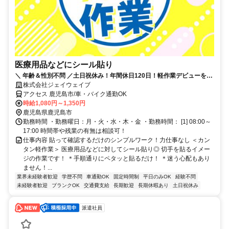
医療用品などにシール貼り
＼ 年齢＆性別不問 ／土日祝休み！年間休日120日！軽作業デビューを応
援します！未経験ＯＫ！！
株式会社ジェイウェイブ
アクセス 鹿児島市/車・バイク通勤OK
時給1,080円～1,350円
鹿児島県鹿児島市
勤務時間 ・勤務曜日：月・火・水・木・金 ・勤務時間： [1] 08:00～
17:00 時間帯や残業の有無は相談可！
仕事内容 貼って確認するだけのシンプルワーク！力仕事なし ＜カン
タン軽作業＞ 医療用品などに対してシール貼り◎ 切手を貼るイメー
ジの作業です！ ＊手順通りにペタッと貼るだけ！ ＊迷う心配もあり
ません！...
業界未経験者歓迎
学歴不問
車通勤OK
固定時間制
平日のみOK
経験不問
未経験者歓迎
ブランクOK
交通費支給
長期歓迎
長期休暇あり
土日祝休み
派遣社員