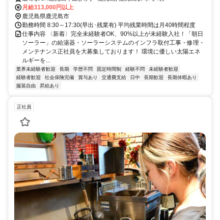
月給313,000円以上
鹿児島県鹿児島市
勤務時間 8:30～17:30(早出･残業有) 平均残業時間は月40時間程度
仕事内容 〈新着〉完全未経験者OK、90%以上が未経験入社！「朝日
ソーラー」の給湯器・ソーラーシステムのインフラ取付工事・修理・
メンテナンス正社員を大募集しております！ 環境に優しい太陽エネ
ルギーを...
業界未経験者歓迎
長期
学歴不問
固定時間制
経験不問
未経験者歓迎
経験者歓迎
社会保険完備
賞与あり
交通費支給
日中
長期歓迎
長期休暇あり
服装自由
昇給あり
正社員