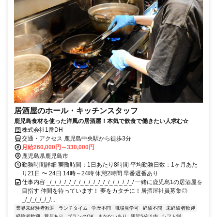
居酒屋のホール・キッチンスタッフ
鹿児島食材を使った洋風の居酒屋！本気で飲食で働きたい人求む☆
株式会社1番DH
交通・アクセス 鹿児島中央駅から徒歩3分
月給260,000円～330,000円
鹿児島県鹿児島市
勤務時間詳細 実働時間：1日あたり8時間 平均勤務日数：1ヶ月あた
り21日 〜 24日 14時～24時 休憩2時間 早番遅番あり
仕事内容 _/_/_/_/_/_/_/_/_/_/_/_/_/_/_/_/_/_/ 一緒に鹿児島1の居酒屋を
目指す 仲間を待っています！ 夢をカタチに！居酒屋社員募集◎
_/_/_/_/_/_/...
業界未経験者歓迎
ランチタイム
学歴不問
職場見学可
経験不問
未経験者歓迎
経験者歓迎
賞与あり
ブランクOK
まかないあり
駅近5分以内
シフト制