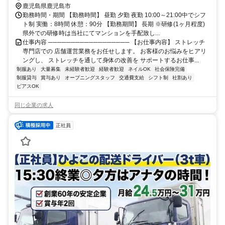
鹿児島県鹿児島市
勤務時間・期間 【勤務時間】 昼勤 夕勤 夜勤 10:00～21:00中でシフ
ト制 実働：8時間 休憩：90分 【勤務期間】 長期 ※研修(1ヶ月程度)
県外での研修時は当社にてマンションを手配致し...
仕事内容 ────────────────── 【お仕事内容】 ストレッチ
専門店での 店舗運営業務をお任せします。 お客様のお悩みをヒアリ
ングし、 ストレッチを通して身体の改善を サポートするお仕事...
制服あり
大量募集
未経験者歓迎
経験者歓迎
ネイルOK
社会保険完備
制服貸与
賞与あり
オープニングスタッフ
交通費支給
シフト制
社割あり
ピアスOK
同じ企業の求人
正社員