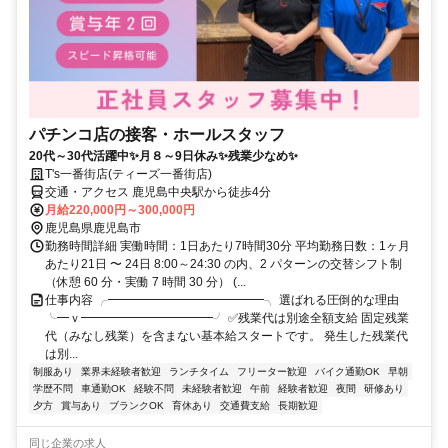
パチンコ店の接客・ホールスタッフ
20代～30代活躍中✨月８～9日休み✨残業少なめ✨
T's一番街店(ティーズ一番街店)
交通・アクセス 鹿児島中央駅から徒歩4分
月給220,000円～300,000円
鹿児島県鹿児島市
勤務時間詳細 実働時間：1日あたり7時間30分 平均勤務日数：1ヶ月
あたり21日 〜 24日 8:00～24:30 の内、2 パターンの交替シフト制
（休憩 60 分・実働 7 時間 30 分） (...
仕事内容 ╭━━━━━━━━━━━━━╮ 選ばれる圧倒的な理由
╰━ｖ━━━━━━━━━━━╯ ✅残業代は別途全額支給 固定残業
代（みなし残業）を含まない基本給スタートです。 発生した残業代
は別...
制服あり
業界未経験者歓迎
ランチタイム
フリーター歓迎
バイク通勤OK
早朝
学歴不問
車通勤OK
経験不問
未経験者歓迎
午前
経験者歓迎
夜間
研修あり
夕方
賞与あり
ブランクOK
育休あり
交通費支給
長期歓迎
同じ企業の求人