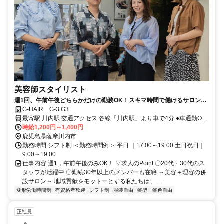
美容師スタイリスト
週1回、午前午後どちらかだけの勤務OK！スキマ時間で働けるサロンで
す。
G-HAIR G-3 G3
最寄駅 川内駅 交通アクセス 各線「川内駅」より車で4分 ●車通勤OK
時給1,200円～1,400円
●バイク通勤OK ●駐車場あり
鹿児島県薩摩川内市
勤務時間 シフト制 ＜勤務時間例＞ 平日 ｜17:00～19:00 土日祝日｜
9:00～19:00
仕事内容 週1，午前午後のみOK！ ▽求人のPoint 〇20代・30代のス
タッフが活躍中 〇勤続30年以上のメンバーも在籍 ～美容＋理容の併
設サロン～ 地域貢献をモットーとする私たちは、 ...
変形労働時間制
有資格者歓迎
シフト制
服装自由
髪型・髪色自由
正社員