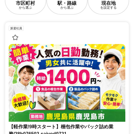
市区町村
駅・路線
現在地
から選ぶ
から選ぶ
を設定する
派遣社員
【軽作業!9時スタート】梱包作業やパック詰め業
務/28h076502-saiyod0721