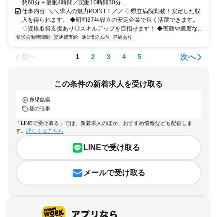
憩60分＋仮眠4時間／実働10時間30分...
仕事内容: ＼＼求人の魅力POINT！／／ ◇県立病院勤務！安定した収
入を得られます。 ◆昭和37年設立の安定企業で長く活躍できます。
◇資格取得支援あり◎スキルアップを目指せます！ ◆夜勤や適度な...
変形労働時間制
交通費支給
駅近5分以内
昇給あり
前へ
次へ
1
2
3
4
5
この条件の新着求人を受け取る
鹿児島県
昼の仕事
「LINEで受け取る」では、新着求人のほか、おすすめ情報なども配信しま
す。
詳しくはこちら
LINEで受け取る
メールで受け取る