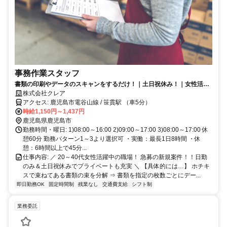
事務作業スタッフ
書類の印刷やデータのスキャンをするだけ！｜土日祝休み！｜女性活躍
中！
株式会社クレア
アクセス: 鹿児島市電谷山線 / 笹貫駅 （車5分）
時給1,150円～1,437円
鹿児島県鹿児島市
勤務時間・曜日: 1)08:00～16:00 2)09:00～17:00 3)08:00～17:00 休
憩60分 勤務パターン1～3より選択可 ・実働：最長1日8時間 ・休
憩：6時間以上で45分...
仕事内容: ／ 20～40代女性活躍中の職場！ 急募の新規案件！！日勤
のみ＆土日祝休みでプライベートも充実 ＼ 【具体的には…】 ホチキ
スで束ねてある書類の束を分解 ⇒ 書類を指定の枚数ごとにデー...
即日勤務OK
固定時間制
残業なし
交通費支給
シフト制
業務委託