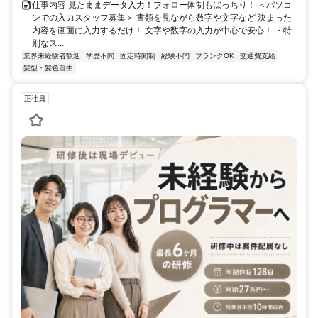
仕事内容 見たままデータ入力！フォロー体制もばっちり！ ＜パソコ
ンでの入力スタッフ募集＞ 書類を見ながら数字や文字など 決まった
内容を画面に入力するだけ！ 文字や数字の入力が中心で安心！ ・特
別なス...
業界未経験者歓迎
学歴不問
固定時間制
経験不問
ブランクOK
交通費支給
髪型・髪色自由
正社員