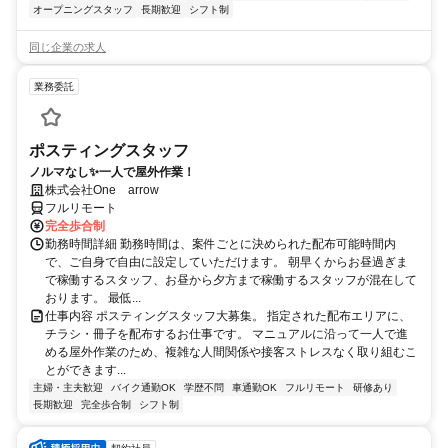
オープニングスタッフ
長期歓迎
シフト制
同じ企業の求人
業務委託
ポスティングスタッフ
ノルマなし✨一人で屋外作業！
株式会社One arrow
フルリモート
完全歩合制
勤務時間詳細 勤務時間は、案件ごとに決められた配布可能時間内
で、ご自身で自由に設定していただけます。 朝早くからお昼過ぎま
で稼働するスタッフ、お昼から夕方まで稼働するスタッフが混在して
おります。 最低...
仕事内容 ポスティングスタッフ大募集。 指定された配布エリアに、
チラシ・冊子を配布するお仕事です。 マニュアルに沿って一人で進
める屋外作業のため、複雑な人間関係や接客ストレスなく取り組むこ
とができます...
主婦・主夫歓迎
バイク通勤OK
学歴不問
車通勤OK
フルリモート
研修あり
長期歓迎
完全歩合制
シフト制