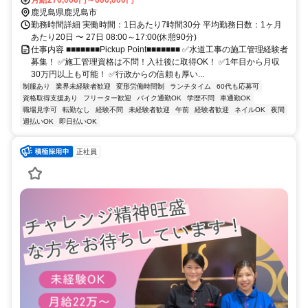
鹿児島県鹿児島市
勤務時間詳細 実働時間：1日あたり7時間30分 平均勤務日数：1ヶ月
あたり20日 〜 27日 08:00～17:00(休憩90分)
仕事内容 ■■■■■■■Pickup Point■■■■■■■ ✅水道工事の施工管理経験者
募集！ ✅施工管理資格は不問！入社後に取得OK！ ✅1年目から月収
30万円以上も可能！ ✅行政からの信頼も厚い...
制服あり
業界未経験者歓迎
変形労働時間制
ランチタイム
60代も応募可
資格取得支援あり
フリーター歓迎
バイク通勤OK
学歴不問
車通勤OK
職場見学可
転勤なし
経験不問
未経験者歓迎
午前
経験者歓迎
ネイルOK
夜間
週払いOK
即日払いOK
正社員