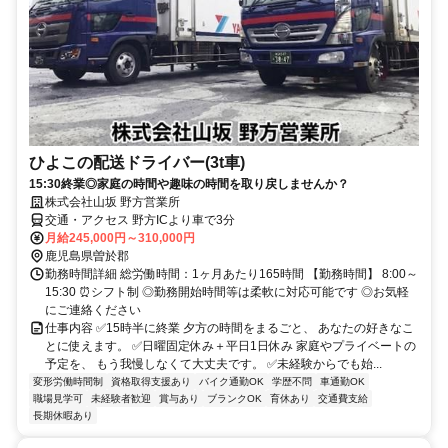
ひよこの配送ドライバー(3t車)
15:30終業◎家庭の時間や趣味の時間を取り戻しませんか？
株式会社山坂 野方営業所
交通・アクセス 野方ICより車で3分
月給245,000円～310,000円
鹿児島県曽於郡
勤務時間詳細 総労働時間：1ヶ月あたり165時間 【勤務時間】 8:00～
15:30 ⏰シフト制 ◎勤務開始時間等は柔軟に対応可能です ◎お気軽
にご連絡ください
仕事内容 ✅15時半に終業 夕方の時間をまるごと、 あなたの好きなこ
とに使えます。 ✅日曜固定休み＋平日1日休み 家庭やプライベートの
予定を、 もう我慢しなくて大丈夫です。 ✅未経験からでも始...
変形労働時間制
資格取得支援あり
バイク通勤OK
学歴不問
車通勤OK
職場見学可
未経験者歓迎
賞与あり
ブランクOK
育休あり
交通費支給
長期休暇あり