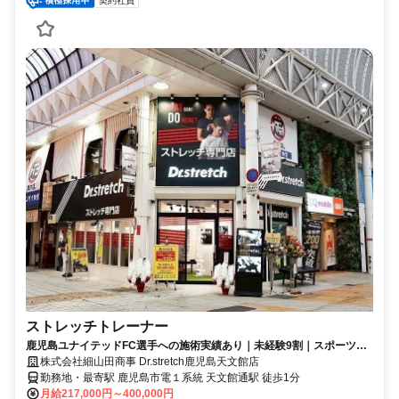
契約社員
ストレッチトレーナー
鹿児島ユナイテッドFC選手への施術実績あり｜未経験9割｜スポーツ好
き歓迎！ストレッチトレーナー募集
株式会社細山田商事 Dr.stretch鹿児島天文館店
勤務地・最寄駅 鹿児島市電１系統 天文館通駅 徒歩1分
月給217,000円～400,000円