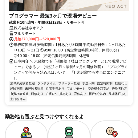
プログラマー 最短3ヶ月で現場デビュー
残業月10h以内・年間休日128日・リモート可
株式会社ネオアクト
フルリモート
月給270,000円～520,000円
勤務時間詳細 実働時間：1日あたり8時間 平均勤務日数：1ヶ月あた
り18日 〜 21日 ①9:00~18:00（所定労働時間8時間、休憩60分）
②10:00～19:00（所定労働時間8時間、休憩6...
仕事内容 ＼ 未経験でも「研修修了後はプログラマーとして現場デビ
ュー」できる ／ （最短1ヶ月～最長6ヶ月の研修制度） 「プログラミ
ングって何から始めればいい？」 「IT未経験でも本当にエンジニア
に...
業界未経験者歓迎
ランチタイム
フリーター歓迎
学歴不問
固定時間制
転勤なし
経験不問
未経験者歓迎
住宅手当あり
フルリモート
交通費全額支給
経験者歓迎
有資格者歓迎
研修あり
在宅OK
賞与あり
育休あり
駅近5分以内
長期休暇あり
土日祝休み
勤務地も選ぶと見つけやすくなるよ