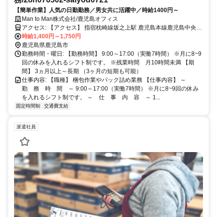
【簡単作業】人気の日勤勤務／男女共に活躍中／時給1400円～
Man to Man株式会社/鹿児島オフィス
アクセス: 【アクセス】 指宿枕崎線坂之上駅 鹿児島本線鹿児島中央駅
(徒歩 15分) 【交通手段（車通勤など）】 車通勤可、バイク通勤可、
時給1,400円～1,750円
電車通勤可
鹿児島県鹿児島市
勤務時間・曜日: 【勤務時間】 9:00～17:00（実働7時間） ※月に8~9
回の休みを入れるシフト制です。 ※残業時間 月10時間未満 【期
間】 3ヵ月以上～長期 （3ヶ月の短期も可能）
仕事内容: 【職種】 梱包作業やパック詰め業務 【仕事内容】 ～
勤 務 時 間 ～ 9:00～17:00（実働7時間） ※月に8~9回の休み
を入れるシフト制です。 ～ 仕 事 内 容 ～ 1...
固定時間制
交通費支給
派遣社員