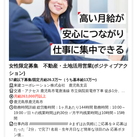
女性限定募集 不動産・土地活用営業(ポジティブアク
ション)
57歳以下募集/固定月給26.3万〜（うち基本給13万〜)
東建コーポレーション株式会社 鹿児島支店
交通・アクセス 鹿児島市電唐湊線 市立病院前電停下車 徒歩1分、柳
田通り下車 徒歩1分
月給263,000円以上
鹿児島県鹿児島市
勤務時間詳細 総労働時間：1ヶ月あたり144時間 勤務時間：10:00～
19:00 ✅日々の残業時間は約30分 ✅月平均残業時間は10時間～15時
間
仕事内容 ////////////////////////////////////////// ✰まずはお気軽にご応募を✰ 応募は
たった「2分」で完了! 名前・生年月日など簡単な項目のみ 応募ボタ
ン後...