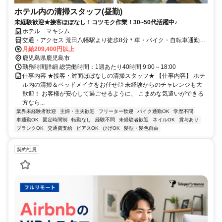
ホテル内の清掃スタッフ(昼勤)
未経験歓迎★接客ほぼなし！コツモク作業！30~50代活躍中♪
ホテル マキシム
交通・アクセス 荒田八幡駅より徒歩8分＊車・バイク・自転車通勤
OK
月給209,400円以上
鹿児島県鹿児島市
勤務時間詳細 総労働時間：1週あたり40時間 9:00～18:00
仕事内容 ★接客・対面ほぼなしの清掃スタッフ★ 【仕事内容】 ホテ
ル内の清掃＆ベッドメイクをお任せ◎ 未経験からのチャレンジも大
歓迎！ お客様が安心して過ごせるように、 こまめな気遣いができる
方なら...
業界未経験者歓迎
主婦・主夫歓迎
フリーター歓迎
バイク通勤OK
学歴不問
車通勤OK
固定時間制
転勤なし
経験不問
未経験者歓迎
ネイルOK
賞与あり
ブランクOK
交通費支給
ピアスOK
ひげOK
髪型・髪色自由
契約社員