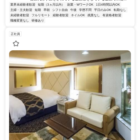
業界未経験者歓迎
短期（3ヵ月以内）
副業・WワークOK
1日4時間以内OK
主婦・主夫歓迎
短期
早朝
シフト自由
午後
学歴不問
平日のみOK
転勤なし
未経験者歓迎
フルリモート
経験者歓迎
ネイルOK
残業なし
有資格者歓迎
職種変更なし
研修あり
正社員