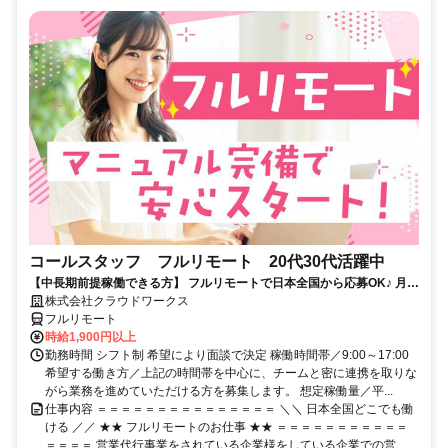
コールスタッフ フルリモート 20代30代活躍中
【中長期前提稼働できる方】 フルリモートで日本全国から応募OK♪ 月稼
働80時間で安定収入！
株式会社クラウドワークス
フルリモート
時給1,900円以上
勤務時間 シフト制 希望により面談で決定 稼働時間帯／9:00～17:00
希望する働き方／上記の時間帯を中心に、チームと密に連携を取りな
がら業務を進めていただける方を募集します。 想定稼働量／平...
仕事内容 ＝＝＝＝＝＝＝＝＝＝＝＝＝＝＝ ＼＼ 日本全国どこでも働
ける ／／ ★★ フルリモートのお仕事 ★★ ＝＝＝＝＝＝＝＝＝＝＝
＝＝＝＝ 営業代行事業をされている企業様をしている企業での営...