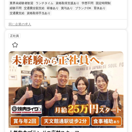
業界未経験者歓迎
ランチタイム
資格取得支援あり
学歴不問
固定時間制
経験不問
交通費全額支給
研修あり
賞与あり
ブランクOK
育休あり
交通費支給
資格取得手当あり
同じ企業の求人
正社員