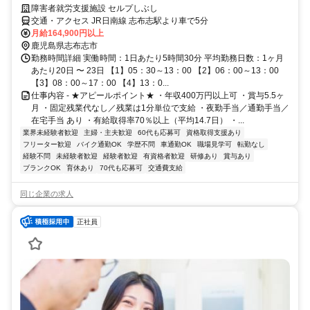
障害者就労支援施設 セルプしぶし
交通・アクセス JR日南線 志布志駅より車で5分
月給164,900円以上
鹿児島県志布志市
勤務時間詳細 実働時間：1日あたり5時間30分 平均勤務日数：1ヶ月
あたり20日 〜 23日 【1】05：30～13：00 【2】06：00～13：00
【3】08：00～17：00 【4】13：0...
仕事内容 - ★アピールポイント★ ・年収400万円以上可 ・賞与5.5ヶ
月 ・固定残業代なし／残業は1分単位で支給 ・夜勤手当／通勤手当／
在宅手当 あり ・有給取得率70％以上（平均14.7日） ・...
業界未経験者歓迎
主婦・主夫歓迎
60代も応募可
資格取得支援あり
フリーター歓迎
バイク通勤OK
学歴不問
車通勤OK
職場見学可
転勤なし
経験不問
未経験者歓迎
経験者歓迎
有資格者歓迎
研修あり
賞与あり
ブランクOK
育休あり
70代も応募可
交通費支給
同じ企業の求人
正社員