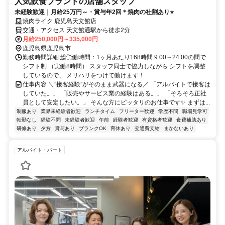
人気飲食ブランドの店舗スタッフ
未経験歓迎｜月給25万円～・賞与年2回＊焼肉の社割あり⭐
焼肉ライク 鹿児島天文館店
交通・アクセス 天文館通駅から徒歩2分
月給250,000円～335,000円
鹿児島県鹿児島市
勤務時間詳細 総労働時間：1ヶ月あたり168時間 9:00～24:00の間で
シフト制 （実働8時間） スタッフ同士で協力しながら シフトを調整
しているので、 メリハリをつけて働けます！
仕事内容 ＼”接客経験”がそのまま武器になる／ 「アルバイトで接客は
していた。」 「販売やサービス業の経験はある。」 「そろそろ正社
員として安定したい。」 そんな方にピッタリのお仕事です✨ まずは...
制服あり
業界未経験者歓迎
ランチタイム
フリーター歓迎
学歴不問
職場見学可
転勤なし
経験不問
未経験者歓迎
午前
経験者歓迎
有資格者歓迎
食費補助あり
研修あり
夕方
賞与あり
ブランクOK
育休あり
交通費支給
まかないあり
アルバイト・パート