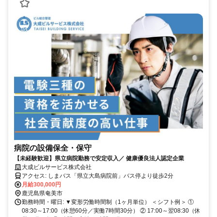
病院の設備保全・保守
【未経験歓迎】県立病院勤務で安定収入／ 健康優良法人認定企業
大成ビルサービス株式会社
アクセス: しまバス「県立大島病院前」バス停より徒歩2分
月給300,000円
鹿児島県奄美市
勤務時間・曜日: ▼変形労働時間制（1ヶ月単位） ＜シフト例＞ ①
08:30～17:00（休憩60分／実働7時間30分） ② 17:00～翌08:30（休