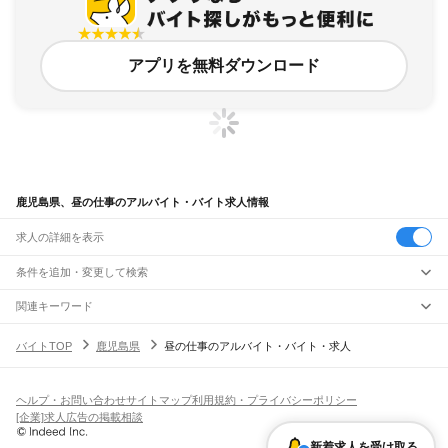
アプリを無料ダウンロード
鹿児島県、昼の仕事のアルバイト・バイト求人情報
求人の詳細を表示
条件を追加・変更して検索
市区町村を追加・変更
関連キーワード
鹿児島県 昼の仕事 昼からの仕事
鹿児島県 鹿児島市 昼からの仕事
鹿児島県 昼職
鹿児島県
駅を追加・変更
バイトTOP
鹿児島県
昼の仕事のアルバイト・バイト・求人
鹿児島県 お昼バイト
鹿児島県 日働き
鹿児島県
すべて
鹿児島市
鹿屋市
枕崎市
阿久根市
出水市
指宿市
西之表市
垂水市
薩摩川内市
職種を追加・変更
JR鹿児島本線(川内～鹿児島)
日置市
曽於市
霧島市
いちき串木野市
南さつま市
志布志市
奄美市
南九州市
川内駅
隈之城駅
木場茶屋駅
串木野駅
神村学園前駅
市来駅
湯之元駅
東市来駅
飲食・フードサービス
伊佐市
姶良市
鹿児島郡
薩摩郡
出水郡
姶良郡
曽於郡
肝属郡
熊毛郡
大島郡
ヘルプ・お問い合わせ
サイトマップ
利用規約・プライバシーポリシー
特徴を追加・変更
伊集院駅
薩摩松元駅
上伊集院駅
広木駅
鹿児島中央駅
鹿児島駅
飲食・フードサービス
すべて
[企業]求人広告の掲載相談
ホールスタッフ
キッチンスタッフ
皿洗い・洗い場
精肉・鮮魚加工
給食調理
人気
JR日豊本線(佐伯～鹿児島中央)
雇用形態を追加・変更
新着求人を受け取る