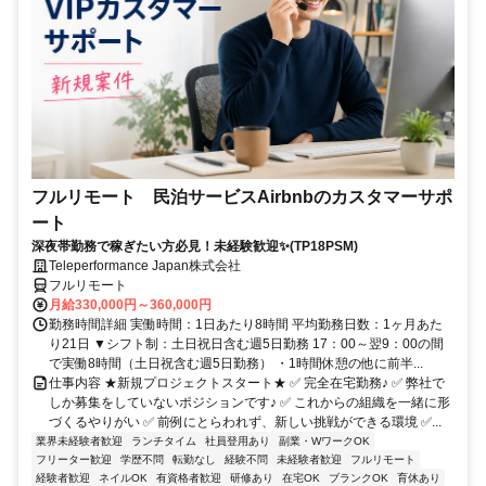
フルリモート 民泊サービスAirbnbのカスタマーサポ
ート
深夜帯勤務で稼ぎたい方必見！未経験歓迎✨(TP18PSM)
Teleperformance Japan株式会社
フルリモート
月給330,000円～360,000円
勤務時間詳細 実働時間：1日あたり8時間 平均勤務日数：1ヶ月あた
り21日 ▼シフト制：土日祝日含む週5日勤務 17：00～翌9：00の間
で実働8時間（土日祝含む週5日勤務） ・1時間休憩の他に前半...
仕事内容 ★新規プロジェクトスタート★ ✅ 完全在宅勤務♪ ✅ 弊社で
しか募集をしていないポジションです♪ ✅ これからの組織を一緒に形
づくるやりがい ✅ 前例にとらわれず、新しい挑戦ができる環境 ✅...
業界未経験者歓迎
ランチタイム
社員登用あり
副業・WワークOK
フリーター歓迎
学歴不問
転勤なし
経験不問
未経験者歓迎
フルリモート
経験者歓迎
ネイルOK
有資格者歓迎
研修あり
在宅OK
ブランクOK
育休あり