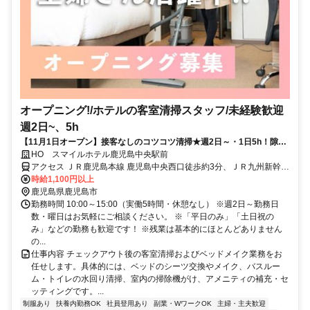
オープニング!/ホテルの客室清掃スタッフ/未経験歓迎
週2日~、5h
【11月1日オープン】接客なしのコツコツ清掃★週2日～・1日5h！隙間
時間で扶養内OK
HO スマイルホテル鹿児島中央駅前
アクセス ＪＲ鹿児島本線 鹿児島中央西口徒歩約3分、ＪＲ九州新幹線
鹿児島中央西口徒歩約3分、ＪＲ指宿枕崎線 鹿児島中央西口徒歩約3
時給1,100円以上
分
鹿児島県鹿児島市
勤務時間 10:00～15:00（実働5時間・休憩なし） ※週2日～勤務日
数・曜日はお気軽にご相談ください。 ※「平日のみ」「土日祝の
み」などの勤務も歓迎です！ ※残業は基本的にほとんどありません
の...
仕事内容 チェックアウト後の客室清掃およびベッドメイク業務をお
任せします。具体的には、ベッドのシーツ交換やメイク、バスルー
ム・トイレの水回り清掃、室内の掃除機がけ、アメニティの補充・セ
ッティングです。...
制服あり
扶養内勤務OK
社員登用あり
副業・WワークOK
主婦・主夫歓迎