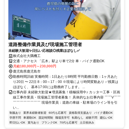
道路整備作業員及び現場施工管理者
未経験大歓迎✨日払い応相談◎残業ほぼなし✅
株式会社大隅機工
交通・アクセス 「広木」駅より車で2分 車・バイク通勤OK
月給180,000円～230,000円
鹿児島県鹿児島市
勤務時間詳細 実働時間：1日あたり8時間 平均勤務日数：1ヶ月あた
り20日 〜 22日 8：00～17：00 ※現場により時間変動あり ✅残業は
ほぼなく、 基本17:00には勤務終了します。 ...
仕事内容 未経験大歓迎★増員募集！積極採用中♪ カッター工事・区画
線工事作業員・現場施工管理者募集！ 具体的なお仕事内容 ￣￣V￣￣
￣￣￣￣￣￣￣￣ 現場作業員：道路の車線・駐車場のライン等を引
い...
制服あり
業界未経験者歓迎
60代も応募可
資格取得支援あり
バイク通勤OK
学歴不問
車通勤OK
固定時間制
職場見学可
転勤なし
経験不問
週払いOK
即日払いOK
賞与あり
ブランクOK
70代も応募可
土日祝休み