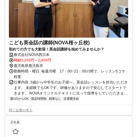
こども英会話の講師(NOVA桜ヶ丘校)
初めての方でも大歓迎！英会話講師を始めてみませんか？
株式会社NOVA西日本
時給1,200円～2,400円
鹿児島県鹿児島市
勤務時間・曜日: 毎週月曜 17：00~21：00の間で、レッスン5コマ
程度
仕事内容: 3歳から中学生のお子様へ、英会話レッスンを担当いただき
ます。 未経験でもOKです。研修がありますので安心してスタートで
きます。 NOVAオリジナルテキストに沿って指導をしていただきま...
週1日からOK
固定時間制
残業なし
交通費支給
同じ企業の求人
正社員