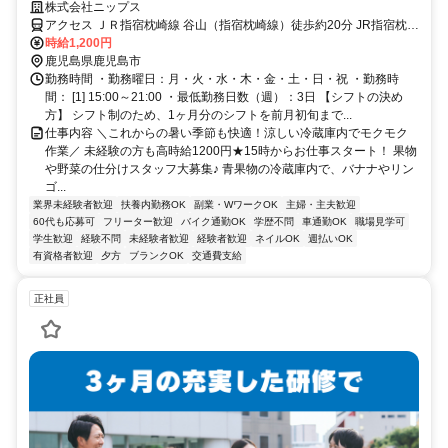
物や野菜の仕分けスタッフ大募集♪
株式会社ニップス
アクセス ＪＲ指宿枕崎線 谷山（指宿枕崎線）徒歩約20分 JR指宿枕崎
線 谷山駅から車で5分
時給1,200円
鹿児島県鹿児島市
勤務時間 ・勤務曜日：月・火・水・木・金・土・日・祝 ・勤務時
間： [1] 15:00～21:00 ・最低勤務日数（週）：3日 【シフトの決め
方】 シフト制のため、1ヶ月分のシフトを前月初旬まで...
仕事内容 ＼これからの暑い季節も快適！涼しい冷蔵庫内でモクモク
作業／ 未経験の方も高時給1200円★15時からお仕事スタート！ 果物
や野菜の仕分けスタッフ大募集♪ 青果物の冷蔵庫内で、バナナやリン
ゴ...
業界未経験者歓迎
扶養内勤務OK
副業・WワークOK
主婦・主夫歓迎
60代も応募可
フリーター歓迎
バイク通勤OK
学歴不問
車通勤OK
職場見学可
学生歓迎
経験不問
未経験者歓迎
経験者歓迎
ネイルOK
週払いOK
有資格者歓迎
夕方
ブランクOK
交通費支給
正社員