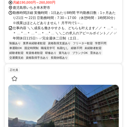
月給190,000円～260,000円
鹿児島県いちき串木野市
勤務時間詳細 実働時間：1日あたり8時間 平均勤務日数：1ヶ月あた
り21日 〜 22日 ⏰勤務時間：7:30～17:00 （休憩時間：1時間30分）
※残業はほとんどありません！ 月平均で1～...
仕事内容 ＼＼成長も働きやすさも、どちらも叶えます／／ ＊ … * …
＊ … * …＊ … * …＊ …* … ＼＼この求人のアピールポイント／／ ✅
年間休日115日✨ ✅完全週休二日制（土日...
制服あり
業界未経験者歓迎
資格取得支援あり
フリーター歓迎
学歴不問
車通勤OK
固定時間制
職場見学可
転勤なし
経験不問
未経験者歓迎
経験者歓迎
有資格者歓迎
研修あり
賞与あり
ブランクOK
育休あり
交通費支給
資格取得手当あり
長期休暇あり
正社員