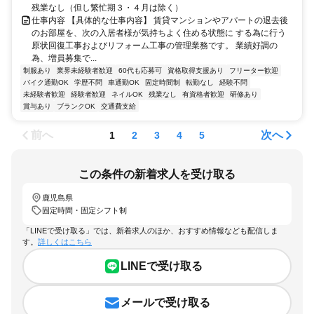
残業なし（但し繁忙期３・４月は除く）
仕事内容 【具体的な仕事内容】 賃貸マンションやアパートの退去後
のお部屋を、次の入居者様が気持ちよく住める状態に する為に行う
原状回復工事およびリフォーム工事の管理業務です。 業績好調の
為、増員募集で...
制服あり
業界未経験者歓迎
60代も応募可
資格取得支援あり
フリーター歓迎
バイク通勤OK
学歴不問
車通勤OK
固定時間制
転勤なし
経験不問
未経験者歓迎
経験者歓迎
ネイルOK
残業なし
有資格者歓迎
研修あり
賞与あり
ブランクOK
交通費支給
前へ
次へ
1
2
3
4
5
この条件の新着求人を受け取る
鹿児島県
固定時間・固定シフト制
「LINEで受け取る」では、新着求人のほか、おすすめ情報なども配信しま
す。
詳しくはこちら
LINEで受け取る
メールで受け取る