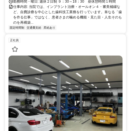
勤務時間・曜日: 週休２日制 ９：30～18：30 昼休憩時間１時間
仕事内容: 当院では、インプラント治療・オールオン４・審美補綴な
ど、自費診療を中心とした歯科技工業務を行っています。単なる「歯
を作る仕事」ではなく、患者さまの噛める機能・見た目・人生そのも
のを再構築...
固定時間制
交通費支給
昇給あり
正社員