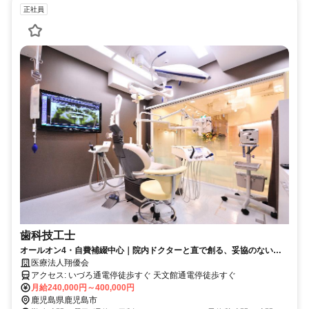
正社員
歯科技工士
オールオン4・自費補綴中心｜院内ドクターと直で創る、妥協のない最
高峰技工。
医療法人翔優会
アクセス: いづろ通電停徒歩すぐ 天文館通電停徒歩すぐ
月給240,000円～400,000円
鹿児島県鹿児島市