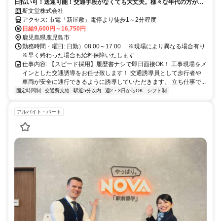
日払い可！送迎可能！交通手段がなくても大丈夫。様々な年代の方が男
女問わず活躍中！
斯文堂株式会社
アクセス: 市電「新屋敷」電停より徒歩1～2分程度
日給9,600円～16,750円
鹿児島県鹿児島市
勤務時間・曜日: 日勤）08:00～17:00 ※現場により異なる場合有り
※早く終わった場合も給料保障いたします
仕事内容: 【スピード採用】履歴書ナシで即日面接OK！ 工事現場をメ
インとした交通誘導をお任せ致します！ 交通誘導員として歩⾏者や
車両が安全に通⾏できるように誘導していただきます。 ⽴ち仕事で...
固定時間制
交通費支給
駅近5分以内
週2・3日からOK
シフト制
アルバイト・パート