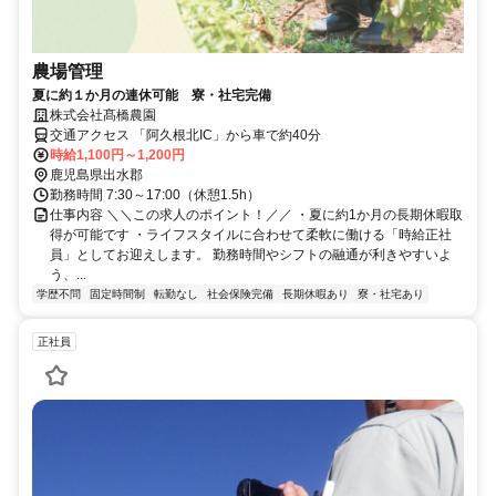
農場管理
夏に約１か月の連休可能 寮・社宅完備
株式会社髙橋農園
交通アクセス 「阿久根北IC」から車で約40分
時給1,100円～1,200円
鹿児島県出水郡
勤務時間 7:30～17:00（休憩1.5h）
仕事内容 ＼＼この求人のポイント！／／ ・夏に約1か月の長期休暇取
得が可能です ・ライフスタイルに合わせて柔軟に働ける「時給正社
員」としてお迎えします。 勤務時間やシフトの融通が利きやすいよ
う、...
学歴不問
固定時間制
転勤なし
社会保険完備
長期休暇あり
寮・社宅あり
正社員