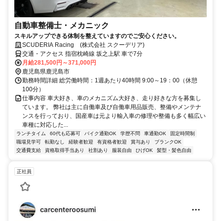
自動車整備士・メカニック
スキルアップできる体制を整えていますのでご安心ください。
SCUDERIA Racing (株式会社 スクーデリア)
交通・アクセス 指宿枕崎線 坂之上駅 車で7分
月給281,500円～371,000円
鹿児島県鹿児島市
勤務時間詳細 総労働時間：1週あたり40時間 9:00～19：00（休憩
100分）
仕事内容 車大好き、車のメカニズム大好き、走り好きな方を募集し
ています。 弊社は主に自働車及び自働車用品販売、整備やメンテナ
ンスを行っており、国産車は元より輸入車の修理や整備も多く幅広い
車種に対応した...
ランチタイム
60代も応募可
バイク通勤OK
学歴不問
車通勤OK
固定時間制
職場見学可
転勤なし
経験者歓迎
有資格者歓迎
賞与あり
ブランクOK
交通費支給
資格取得手当あり
社割あり
服装自由
ひげOK
髪型・髪色自由
正社員