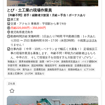
とび・土工業の現場作業員
【年齢不問】若手！経験者大歓迎！月給＋手当！ボーナスあり
勝工業
交通・アクセス 事務所：宇宿駅から車で4分
月給220,000円～350,000円
鹿児島県鹿児島市
勤務時間詳細 実働時間：1日あたり7時間 平均勤務日数：1ヶ月あた
り20日 〜 25日 勤務時間 8:00～17:00（休憩2時間） ※残業はほぼあ
りません！
仕事内容 《 中卒・10代～ベテランまで幅広く大募集！》 足場仮設工
事の現場作業員を募集します。 年齢不問！即戦力の経験者はもちろ
ん、中卒の方、 そして現場女子を目指す方も大歓迎です＼(^o^)／ ...
制服あり
業界未経験者歓迎
副業・WワークOK
資格取得支援あり
バイク通勤OK
学歴不問
車通勤OK
固定時間制
職場見学可
未経験者歓迎
交通費全額支給
即日払いOK
賞与あり
交通費支給
資格取得手当あり
長期休暇あり
ピアスOK
友達と応募OK
ひげOK
送迎あり
正社員