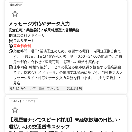
業務委託
メッセージ対応やデータ入力
完全在宅・業務委託／成果報酬型の営業業務
株式会社メドゥーサ
フルリモート
完全歩合制
勤務時間・曜日: 業務委託のため、稼働する曜日・時間は原則自由で
す。 ・週1日、1日1時間から相談可能 ・0:00～24:00の範囲で、ご自
身の都合に合わせて稼働可能 ・顧客への連絡や案内は、...
仕事内容: 結婚相談所サービスの見込み顧客獲得を担当する営業業務
です。株式会社メドゥーサとの業務委託契約に基づき、当社指定のメ
ッセージサイト対応やデータ入力業務を行います。 【主な業務】 ・
見込...
週1日からOK
シフト自由
フルリモート
完全歩合制
アルバイト・パート
【履歴書ナシでスピード採用】未経験歓迎の日払い・
週払い可の交通誘導スタッフ