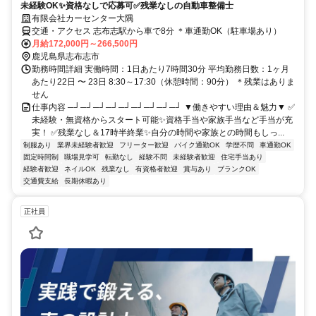
未経験OK✨資格なしで応募可✅残業なしの自動車整備士
有限会社カーセンター大隅
交通・アクセス 志布志駅から車で8分 ＊車通勤OK（駐車場あり）
月給172,000円～266,500円
鹿児島県志布志市
勤務時間詳細 実働時間：1日あたり7時間30分 平均勤務日数：1ヶ月
あたり22日 〜 23日 8:30～17:30（休憩時間：90分） ＊残業はありま
せん
仕事内容 ─┘─┘─┘─┘─┘─┘─┘─┘─┘ ▼働きやすい理由＆魅力▼ ✅
未経験・無資格からスタート可能✨資格手当や家族手当など手当が充
実！ ✅残業なし＆17時半終業✨自分の時間や家族との時間もしっ...
制服あり
業界未経験者歓迎
フリーター歓迎
バイク通勤OK
学歴不問
車通勤OK
固定時間制
職場見学可
転勤なし
経験不問
未経験者歓迎
住宅手当あり
経験者歓迎
ネイルOK
残業なし
有資格者歓迎
賞与あり
ブランクOK
交通費支給
長期休暇あり
正社員