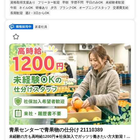
資格取得支援あり
フリーター歓迎
早朝
学歴不問
平日のみOK
未経験者歓迎
午前
ネイルOK
研修あり
夕方
ブランクOK
オープニングスタッフ
交通費支給
長期歓迎
週2・3日からOK
派遣社員
青果センターで青果物の仕分け 21110389
未経験の方も高時給1200円★社保加入でガッツリ働きたい方大歓迎！果