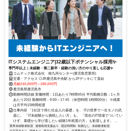
ITシステムエンジニア|32歳以下ポテンシャル採用✨
専門卒以上｜未経験・第二新卒・経験の浅い方のやり直しも応援✨
コムテック株式会社 南九州センター(鹿児島営業所)
交通・アクセス ◎JR鹿児島中央駅 から2Fデッキにて直結
月給240,000円～280,000円
鹿児島県鹿児島市
勤務時間詳細 実働時間：1日あたり7時間45分 平均勤務日数：1ヶ月
あたり20日 勤務時間：9:00～17:45 （休憩時間 1時間00分） ※残業
は月平均15時間程度
仕事内容 「1社目で得た社会人の基礎」を、 ITの世界で一生モノの武
器に。 「IT未経験から挑戦したい方」も、 「現在のIT現場でついてい
けず、基礎から学び直したい経験1年程度の方」も歓迎します。 ...
業界未経験者歓迎
資格取得支援あり
固定時間制
転勤なし
未経験者歓迎
住宅手当あり
研修あり
賞与あり
育休あり
交通費支給
駅近5分以内