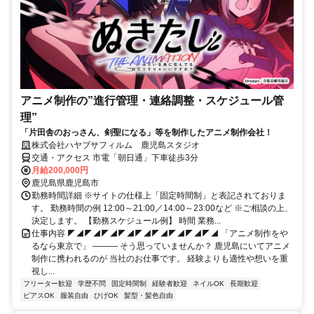
アニメ制作の”進行管理・連絡調整・スケジュール管
理”
「片田舎のおっさん、剣聖になる」等を制作したアニメ制作会社！
株式会社ハヤブサフィルム 鹿児島スタジオ
交通・アクセス 市電「朝日通」下車徒歩3分
月給200,000円
鹿児島県鹿児島市
勤務時間詳細 ※サイトの仕様上「固定時間制」と表記されておりま
す。 勤務時間の例 12:00～21:00／14:00～23:00など ※ご相談の上、
決定します。 【勤務スケジュール例】 時間 業務...
仕事内容 ◤◢◤◢◤◢◤◢◤◢◤◢◤◢◤◢◤◢ 「アニメ制作をや
るなら東京で」 ――― そう思っていませんか？ 鹿児島にいてアニメ
制作に携われるのが 当社のお仕事です。 経験よりも適性や想いを重
視し...
フリーター歓迎
学歴不問
固定時間制
経験者歓迎
ネイルOK
長期歓迎
ピアスOK
服装自由
ひげOK
髪型・髪色自由