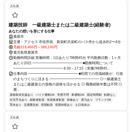
正社員
建築技師 一級建築士または二級建築士(経験者)
あなたの想いを形にする仕事
鹿屋市
交通・アクセス 市役所前、新栄町共栄町のバス停から徒歩約2〜4分
月給219,400円～385,100円
鹿児島県鹿屋市
勤務時間詳細 実働時間：1日あたり7時間45分 平均勤務日数：1ヶ月
あたり20日 ━━━━━━━━━━━━━━ ■勤務時間について
━━━━━━━━━━━━━━ 8:30～17:15（実働7時間45...
仕事内容 ━━━━━━━━━━━━━━ ■民間での現場経験が、行政
のまちづくりに活きる ━━━━━━━━━━━━━━ ◎一級建築士
または二級建築士の資格の資格を活かせる ◎ 職務経験年数は不問 ◎
鹿...
資格取得支援あり
バイク通勤OK
学歴不問
車通勤OK
固定時間制
転勤なし
住宅手当あり
経験者歓迎
有資格者歓迎
研修あり
賞与あり
ブランクOK
育休あり
交通費支給
長期歓迎
長期休暇あり
土日祝休み
正社員