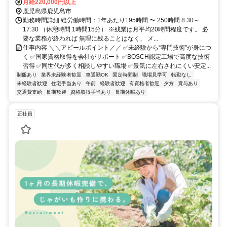
月給220,000円以上
鹿児島県鹿児島市
勤務時間詳細 総労働時間：1年あたり195時間 〜 250時間 8:30～
17:30 （休憩時間 1時間15分） ※残業は月平均20時間程度です。 必
要な業務が終われば 無理に残ることはなく、 メ...
仕事内容 ＼＼アピールポイント／／ ✅未経験から“専門技術”が身につ
く ✅国家資格取得を会社がサポート ✅BOSCH認定工場で高度な技術
習得 ✅同世代が多く相談しやすい職場 ✅景気に左右されにくい安定...
制服あり
業界未経験者歓迎
車通勤OK
固定時間制
職場見学可
転勤なし
未経験者歓迎
住宅手当あり
午前
経験者歓迎
有資格者歓迎
夕方
賞与あり
交通費支給
長期歓迎
資格取得手当あり
長期休暇あり
正社員