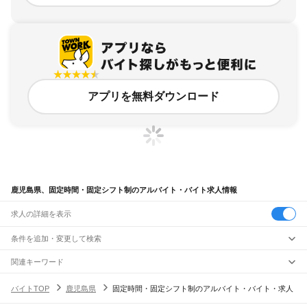
アプリを無料ダウンロード
鹿児島県、固定時間・固定シフト制のアルバイト・バイト求人情報
求人の詳細を表示
条件を追加・変更して検索
市区町村を追加・変更
関連キーワード
熊本県 時間固定シフト制
愛知県 固定時間・固定シフト制 時間固定シフト
鹿児島県
駅を追加・変更
バイトTOP
鹿児島県
固定時間・固定シフト制のアルバイト・バイト・求人
兵庫県 時間固定シフト制
埼玉県 固定時間・固定シフト制 固定シフト
鹿児島県
すべて
静岡県 固定時間制
鹿児島市
鹿屋市
枕崎市
阿久根市
出水市
指宿市
西之表市
垂水市
薩摩川内市