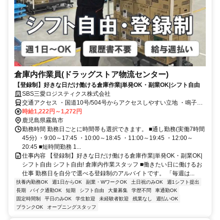
倉庫内作業員(ドラッグストア物流センター)
【登録制】好きな日だけ働ける倉庫作業|単発OK・副業OK|シフト自由
SBS三愛ロジスティクス株式会社
交通アクセス ・国道10号/504号からアクセスしやすい立地 ・鳴子前
食堂さんを入ってすぐ ・国分ICから西へ車で約3分 ■通勤手段 ・車通
時給1,222円～1,272円
勤/バイク通勤/自転車通勤OK
鹿児島県霧島市
勤務時間 勤務日ごとに時間帯も選択できます。 ■通し勤務(実働7時間
45分) ・9:00～17:45 ・10:00～18:45 ・11:00～19:45 ・12:00～
20:45 ■短時間勤務 1...
仕事内容 【登録制】好きな日だけ働ける倉庫作業|単発OK・副業OK|
シフト自由 シフト自由! 倉庫内作業スタッフ ■働きたい日に働けるお
仕事 勤務日を自分で選べる登録制のアルバイトです。 「毎週は...
扶養内勤務OK
週1日からOK
副業・WワークOK
土日祝のみOK
週1シフト提出
長期
バイク通勤OK
短期
シフト自由
大量募集
学歴不問
車通勤OK
固定時間制
平日のみOK
学生歓迎
未経験者歓迎
残業なし
週払いOK
ブランクOK
オープニングスタッフ