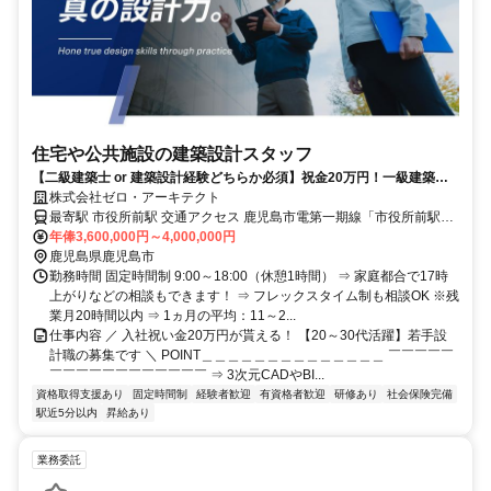
住宅や公共施設の建築設計スタッフ
【二級建築士 or 建築設計経験どちらか必須】祝金20万円！一級建築士
の試験対策あり！
株式会社ゼロ・アーキテクト
最寄駅 市役所前駅 交通アクセス 鹿児島市電第一期線「市役所前駅」
より徒歩4分 ※駅近5分以内 ※車通勤OK（駐車場あり） 【希望制の
年俸3,600,000円～4,000,000円
出張あり】※強制ではありません ・頻度：月に1度あるかないか ・期
鹿児島県鹿児島市
間：日帰り or 1泊 ・場所：福岡、沖縄 ・費用：宿泊費＆交通費無
勤務時間 固定時間制 9:00～18:00（休憩1時間） ⇒ 家庭都合で17時
料、出張手当1万支給
上がりなどの相談もできます！ ⇒ フレックスタイム制も相談OK ※残
業月20時間以内 ⇒ 1ヵ月の平均：11～2...
仕事内容 ／ 入社祝い金20万円が貰える！ 【20～30代活躍】若手設
計職の募集です ＼ POINT＿＿＿＿＿＿＿＿＿＿＿＿＿＿ ￣￣￣￣￣
￣￣￣￣￣￣￣￣￣￣￣￣ ⇒ 3次元CADやBI...
資格取得支援あり
固定時間制
経験者歓迎
有資格者歓迎
研修あり
社会保険完備
駅近5分以内
昇給あり
業務委託