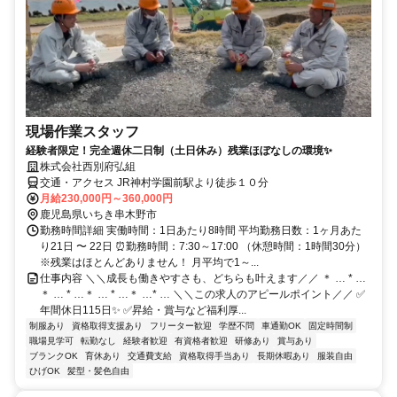
現場作業スタッフ
経験者限定！完全週休二日制（土日休み）残業ほぼなしの環境✨
株式会社西別府弘組
交通・アクセス JR神村学園前駅より徒歩１０分
月給230,000円～360,000円
鹿児島県いちき串木野市
勤務時間詳細 実働時間：1日あたり8時間 平均勤務日数：1ヶ月あた
り21日 〜 22日 ⏰勤務時間：7:30～17:00 （休憩時間：1時間30分）
※残業はほとんどありません！ 月平均で1～...
仕事内容 ＼＼成長も働きやすさも、どちらも叶えます／／ ＊ … * …
＊ … * …＊ … * …＊ …* … ＼＼この求人のアピールポイント／／ ✅
年間休日115日✨ ✅昇給・賞与など福利厚...
制服あり
資格取得支援あり
フリーター歓迎
学歴不問
車通勤OK
固定時間制
職場見学可
転勤なし
経験者歓迎
有資格者歓迎
研修あり
賞与あり
ブランクOK
育休あり
交通費支給
資格取得手当あり
長期休暇あり
服装自由
ひげOK
髪型・髪色自由