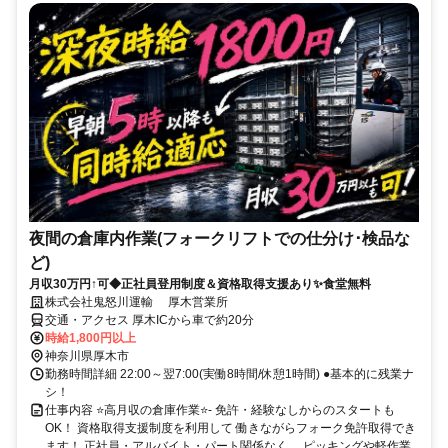
夜間の倉庫内作業(フォークリフトでの仕分け･検品な
ど)
月収30万円↑可◆正社員登用制度＆資格取得支援あり✨食堂無料
株式会社鬼怒川運輸 厚木営業所
交通・アクセス 厚木ICから車で約20分
時給1,800円以上
神奈川県厚木市
勤務時間詳細 22:00～翌7:00(実働8時間/休憩1時間) ●基本的に残業ナ
シ！
仕事内容 ⭐高月収の倉庫作業⭐- 免許・経験なしからのスタートも
OK！ 資格取得支援制度を利用して 働きながらフォーク免許取得でき
ます！ 正社員・アルバイト・パート関係なく、 ピッキングや軽作業