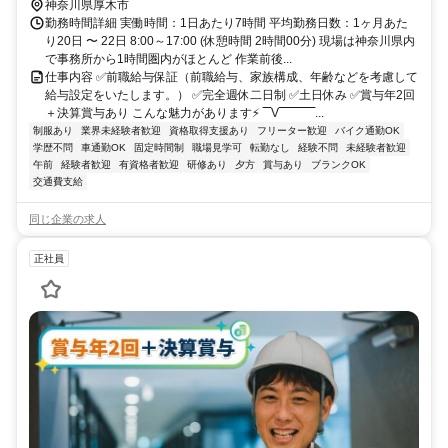
神奈川県厚木市
勤務時間詳細 実働時間：1日あたり7時間 平均勤務日数：1ヶ月あた
り20日 〜 22日 8:00～17:00 (休憩時間 2時間00分) 現場は神奈川県内
で事務所から1時間圏内がほとんど 作業前後...
仕事内容 ✅前職給与保証（前職給与、家族構成、年齢などを考慮して
給与設定をいたします。） ✅完全週休二日制 ✅土日休み ✅賞与年2回
＋決算賞与あり こんな魅力があります⚡ ‾‾V‾‾‾‾‾‾‾‾‾...
制服あり
業界未経験者歓迎
資格取得支援あり
フリーター歓迎
バイク通勤OK
学歴不問
車通勤OK
固定時間制
職場見学可
転勤なし
経験不問
未経験者歓迎
午前
経験者歓迎
有資格者歓迎
研修あり
夕方
賞与あり
ブランクOK
交通費支給
同じ企業の求人
正社員