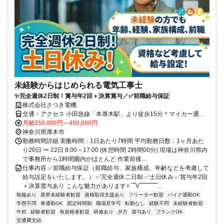
未経験からはじめられる電気工事士
✨完全週休2日制！賞与年2回＋決算賞与／✅前職給与保証
株式会社さつき電機
交通・アクセス 小田急線「本厚木駅」より徒歩15分＊マイカー通勤
も相談に応じます。
月給250,000円～450,000円
神奈川県厚木市
勤務時間詳細 実働時間：1日あたり7時間 平均勤務日数：1ヶ月あた
り20日 〜 22日 8:00～17:00 (休憩時間 2時間00分) 現場は神奈川県内
で事務所から1時間圏内がほとんど 作業前後...
仕事内容 ✅前職給与保証（前職給与、家族構成、年齢などを考慮して
給与設定をいたします。） ✅完全週休二日制 ✅土日休み ✅賞与年2回
＋決算賞与あり こんな魅力があります⚡ ‾‾V‾‾‾‾‾‾‾‾‾...
制服あり
業界未経験者歓迎
資格取得支援あり
フリーター歓迎
バイク通勤OK
学歴不問
車通勤OK
固定時間制
職場見学可
転勤なし
経験不問
未経験者歓迎
午前
経験者歓迎
有資格者歓迎
研修あり
夕方
賞与あり
ブランクOK
交通費支給