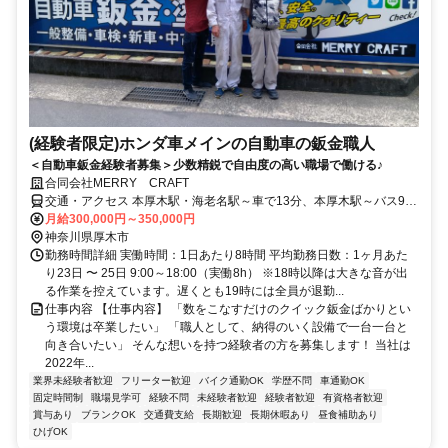
(経験者限定)ホンダ車メインの自動車の鈑金職人
＜自動車鈑金経験者募集＞少数精鋭で自由度の高い職場で働ける♪
合同会社MERRY CRAFT
交通・アクセス 本厚木駅・海老名駅～車で13分、本厚木駅～バス9分
「中村入口」下車徒歩2分 ★車・バイク通勤OK
月給300,000円～350,000円
神奈川県厚木市
勤務時間詳細 実働時間：1日あたり8時間 平均勤務日数：1ヶ月あた
り23日 〜 25日 9:00～18:00（実働8h） ※18時以降は大きな音が出
る作業を控えています。遅くとも19時には全員が退勤...
仕事内容 【仕事内容】 「数をこなすだけのクイック鈑金ばかりとい
う環境は卒業したい」 「職人として、納得のいく設備で一台一台と
向き合いたい」 そんな想いを持つ経験者の方を募集します！ 当社は
2022年...
業界未経験者歓迎
フリーター歓迎
バイク通勤OK
学歴不問
車通勤OK
固定時間制
職場見学可
経験不問
未経験者歓迎
経験者歓迎
有資格者歓迎
賞与あり
ブランクOK
交通費支給
長期歓迎
長期休暇あり
昼食補助あり
ひげOK