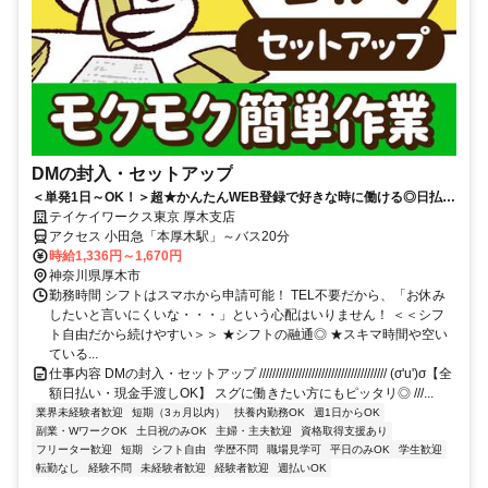
DMの封入・セットアップ
＜単発1日～OK！＞超★かんたんWEB登録で好きな時に働ける◎日払い
OK！扶養内やWワークも歓迎♪
テイケイワークス東京 厚木支店
アクセス 小田急「本厚木駅」～バス20分
時給1,336円～1,670円
神奈川県厚木市
勤務時間 シフトはスマホから申請可能！ TEL不要だから、「お休み
したいと言いにくいな・・・」という心配はいりません！ ＜＜シフ
ト自由だから続けやすい＞＞ ★シフトの融通◎ ★スキマ時間や空い
ている...
仕事内容 DMの封入・セットアップ /////////////////////////////////////// (σ'u')σ【全
額日払い・現金手渡しOK】 スグに働きたい方にもピッタリ◎ ///...
業界未経験者歓迎
短期（3ヵ月以内）
扶養内勤務OK
週1日からOK
副業・WワークOK
土日祝のみOK
主婦・主夫歓迎
資格取得支援あり
フリーター歓迎
短期
シフト自由
学歴不問
職場見学可
平日のみOK
学生歓迎
転勤なし
経験不問
未経験者歓迎
経験者歓迎
週払いOK