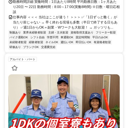
勤務時間詳細 実働時間：1日あたり8時間 平均勤務日数：1ヶ月あた
り20日 〜 22日 勤務時間：8:00～17:00(実働8時間) ※日数・曜日応相
談
仕事内容 ＜＜＜ 当社はここが違う！ ＞＞＞ ✅「1日ずっと働く」が
当たり前じゃない → 早く終わる現場も多数（半日で終了する日もあ
り） ✅週1日からOK＝副業・Wワークも大歓迎！ → ガッツリも...
制服あり
業界未経験者歓迎
主婦・主夫歓迎
資格取得支援あり
フリーター歓迎
バイク通勤OK
シフト自由
学歴不問
車通勤OK
固定時間制
平日のみOK
未経験者歓迎
経験者歓迎
ネイルOK
週払いOK
即日払いOK
有資格者歓迎
研修あり
ブランクOK
交通費支給
アルバイト・パート