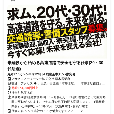
未経験から始める高速道路で安全を守る仕事(20・30
代活躍)
月給27.3万〜✨年休120日＆残業基本ナシ⭐寮完備
アサヒエスティーシー株式会社 厚木営業所
交通・アクセス ◆ 小田急小田原線「本厚木駅」 「本厚木駅南口」バ
ス6分 ◆ 神奈中バス 平53系統「平塚駅北口」行 「下岡田」下車 徒歩
月給273,000円以上
3分
神奈川県厚木市
勤務時間詳細 総労働時間：1ヶ月あたり163時間 現場によって開始時
間に変動があります。 それに伴い終了時間も変動します。 （勤務時
間例） ①7時00分～16時00分 （実働8時間・休憩1時間） ...
仕事内容 ＼＼ ✨当社のここが魅力です✨ ／／ ￣￣V￣￣￣￣￣￣￣