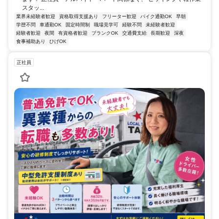
スタッ...
業界未経験者歓迎
資格取得支援あり
フリーター歓迎
バイク通勤OK
早朝
学歴不問
車通勤OK
固定時間制
職場見学可
経験不問
未経験者歓迎
経験者歓迎
夜間
有資格者歓迎
ブランクOK
交通費支給
長期歓迎
深夜
食事補助あり
ひげOK
正社員