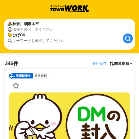
神奈川県
厚木市
職種を選択してください
ひげOK
キーワードを選択してください
346件
条件保存
関連度順
派遣社員