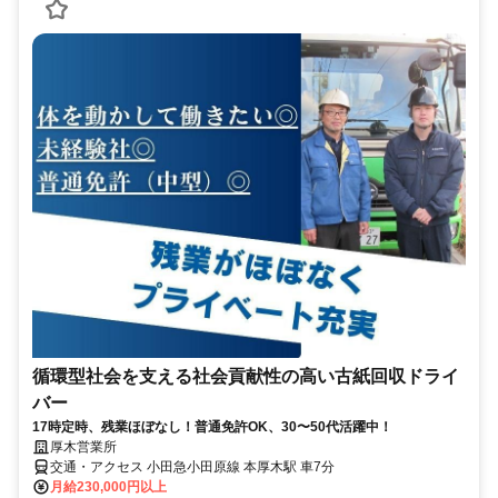
循環型社会を支える社会貢献性の高い古紙回収ドライ
バー
17時定時、残業ほぼなし！普通免許OK、30〜50代活躍中！
厚木営業所
交通・アクセス 小田急小田原線 本厚木駅 車7分
月給230,000円以上