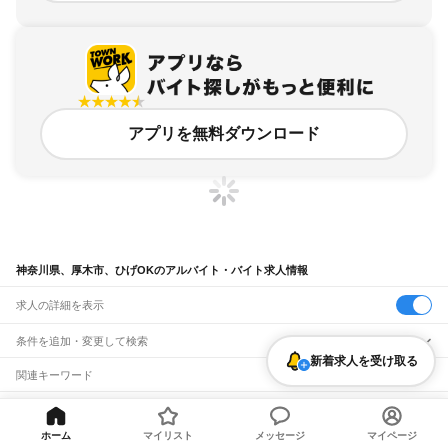
アプリを無料ダウンロード
神奈川県、厚木市、ひげOKのアルバイト・バイト求人情報
求人の詳細を表示
条件を追加・変更して検索
新着求人を受け取る
市区町村を追加・変更
関連キーワード
神奈川県 厚木市 ok
神奈川県 ひげOK いなげや
神奈川県 横浜市 ひげOK 工作
神奈川県
駅を追加・変更
バイトTOP
神奈川県
厚木市
ひげOKのアルバイト・バイト・求人
神奈川県 ひげOK タイミー
神奈川県 厚木市 おー
神奈川県
すべて
横浜市
すべて
ホーム
マイリスト
メッセージ
マイページ
職種を追加・変更
JR東海道本線(東京～熱海)