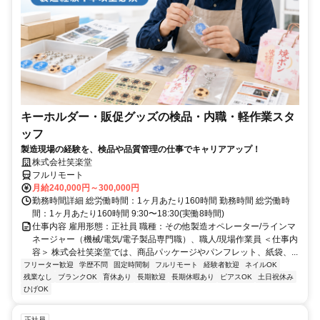
キーホルダー・販促グッズの検品・内職・軽作業スタ
ッフ
製造現場の経験を、検品や品質管理の仕事でキャリアアップ！
株式会社笑楽堂
フルリモート
月給240,000円～300,000円
勤務時間詳細 総労働時間：1ヶ月あたり160時間 勤務時間 総労働時
間：1ヶ月あたり160時間 9:30〜18:30(実働8時間)
仕事内容 雇用形態：正社員 職種：その他製造オペレーター/ラインマ
ネージャー（機械/電気/電子製品専門職）、職人/現場作業員 ＜仕事内
容＞ 株式会社笑楽堂では、商品パッケージやパンフレット、紙袋、...
フリーター歓迎
学歴不問
固定時間制
フルリモート
経験者歓迎
ネイルOK
残業なし
ブランクOK
育休あり
長期歓迎
長期休暇あり
ピアスOK
土日祝休み
ひげOK
正社員