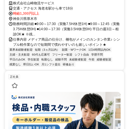
株式会社山崎物流サービス
交通・アクセス 海老名駅から車で18分
時給1,300円以上
神奈川県厚木市
勤務時間詳細 ■9:00～17:30（実働7.5H/休憩1H) ■9:00～12:45（実働
3.75H/休憩0H) ■14:00～17:30（実働3.5H/休憩0H) 平日の週3日～相
談OK★ ※残...
仕事内容 メディア商品の仕分け、梱包がメインのカンタン作業♪ シン
プル軽作業なので短期間で慣れやすいのも嬉しいポイント★
業界未経験者歓迎
短期（3ヵ月以内）
副業・WワークOK
1日4時間以内OK
主婦・主夫歓迎
60代も応募可
フリーター歓迎
シフト自由
学歴不問
平日のみOK
学生歓迎
転勤なし
経験不問
未経験者歓迎
午前
経験者歓迎
残業なし
即日払いOK
月1シフト提出
研修あり
正社員