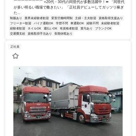
￣￣￣￣￣￣￣￣ ⭐20代・30代の同世代が多数活躍中！⏩ 「同世代
が多い明るい職場で働きたい」 「正社員デビューしてガッツリ稼ぎ
た...
制服あり
業界未経験者歓迎
変形労働時間制
主婦・主夫歓迎
資格取得支援あり
フリーター歓迎
バイク通勤OK
学歴不問
車通勤OK
経験不問
未経験者歓迎
経験者歓迎
ネイルOK
週払いOK
有資格者歓迎
賞与あり
ブランクOK
交通費支給
資格取得手当あり
長期休暇あり
正社員