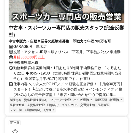
中古車・スポーツカー専門店の販売スタッフ(完全反響
型)
中古車販売・自動車業界の経験者募集！即戦力で年収700万も可
GARAGE-R 厚木店
交通・アクセス JR厚木駅よりバス「下酒井」下車徒歩2分／車通勤
OK！
月給300,000円以上
神奈川県厚木市
勤務時間詳細 実働時間：1日あたり8時間 平均勤務日数：1ヶ月あた
り22日 ◆ 9:45〜19:30 （実働8時間/休憩1時間/ 固定残業時間相当分
含む） ※残業は月平均17時間程度です。 仕事終...
仕事内容 ＼＼求人のPOINT／／ ✅ 経験を正当評価！ 【月給30万円】
スタート！ └安定して稼げる高水準の固定給 ＋インセンティブ ✅ 飛
び込みなしの完全反響型！ └来店・問い合わせ中心で提案に集...
制服あり
資格取得支援あり
フリーター歓迎
バイク通勤OK
学歴不問
車通勤OK
経験者歓迎
有資格者歓迎
研修あり
ブランクOK
交通費支給
長期歓迎
シフト制
長期休暇あり
ひげOK
正社員