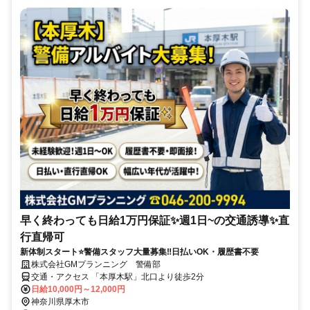
早く終わっても日給1万円保証✨週1日~の交通誘導✨直
行直帰可
新体制スタート⭐警備スタッフ大量募集‼日払いOK・履歴書不要
株式会社GMプランニング 警備部
交通・アクセス 「本厚木駅」北口より徒歩2分
日給10,000円～12,000円
神奈川県厚木市