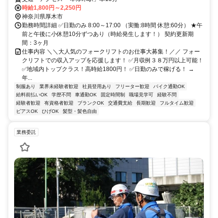
時給1,800円～2,250円
神奈川県厚木市
勤務時間詳細 ✅日勤のみ 8:00～17:00 （実働:8時間 休憩:60分） ★午
前と午後に小休憩10分ずつあり（時給発生します！） 契約更新期
間：3ヶ月
仕事内容 ＼＼大人気のフォークリフトのお仕事大募集！／／ フォー
クリフトでの収入アップを応援します！ ✅月収例３８万円以上可能！
✅地域内トップクラス！高時給1800円！ ✅日勤のみで稼げる！ →
年...
制服あり
業界未経験者歓迎
社員登用あり
フリーター歓迎
バイク通勤OK
給料前払いOK
学歴不問
車通勤OK
固定時間制
職場見学可
経験不問
経験者歓迎
有資格者歓迎
ブランクOK
交通費支給
長期歓迎
フルタイム歓迎
ピアスOK
ひげOK
髪型・髪色自由
業務委託