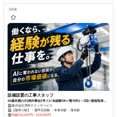
正社員
設備設置の工事スタッフ
40歳未満の方(例外事由3号イ)✅未経験OK✅賞与年2～3回✅資格取得支
援あり✅未経験から機械設備の技術職へ
株式会社津田テクノサービス
【最寄り駅】 ・愛甲石田駅 ・本厚木駅 ・厚木駅
月給312,000円～528,000円