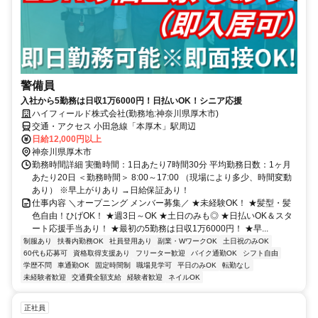
警備員
入社から5勤務は日収1万6000円！日払いOK！シニア応援
ハイフィールド株式会社(勤務地:神奈川県厚木市)
交通・アクセス 小田急線「本厚木」駅周辺
日給12,000円以上
神奈川県厚木市
勤務時間詳細 実働時間：1日あたり7時間30分 平均勤務日数：1ヶ月
あたり20日 ＜勤務時間＞ 8:00～17:00 （現場により多少、時間変動
あり） ※早上がりあり →日給保証あり！
仕事内容 ＼オープニング メンバー募集／ ★未経験OK！ ★髪型・髪
色自由！ひげOK！ ★週3日～OK ★土日のみも◎ ★日払いOK＆スタ
ート応援手当あり！ ★最初の5勤務は日収1万6000円！ ★早...
制服あり
扶養内勤務OK
社員登用あり
副業・WワークOK
土日祝のみOK
60代も応募可
資格取得支援あり
フリーター歓迎
バイク通勤OK
シフト自由
学歴不問
車通勤OK
固定時間制
職場見学可
平日のみOK
転勤なし
未経験者歓迎
交通費全額支給
経験者歓迎
ネイルOK
正社員