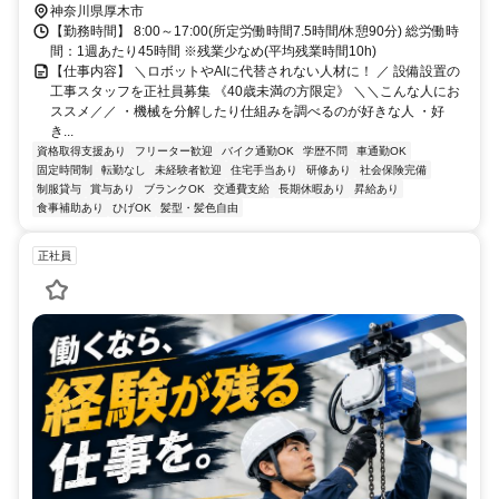
神奈川県厚木市
【勤務時間】 8:00～17:00(所定労働時間7.5時間/休憩90分) 総労働時
間：1週あたり45時間 ※残業少なめ(平均残業時間10h)
【仕事内容】 ＼ロボットやAIに代替されない人材に！ ／ 設備設置の
工事スタッフを正社員募集 《40歳未満の方限定》 ＼＼こんな人にお
ススメ／／ ・機械を分解したり仕組みを調べるのが好きな人 ・好
き...
資格取得支援あり
フリーター歓迎
バイク通勤OK
学歴不問
車通勤OK
固定時間制
転勤なし
未経験者歓迎
住宅手当あり
研修あり
社会保険完備
制服貸与
賞与あり
ブランクOK
交通費支給
長期休暇あり
昇給あり
食事補助あり
ひげOK
髪型・髪色自由
正社員