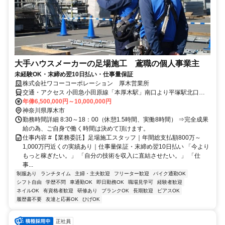
大手ハウスメーカーの足場施工 鳶職の個人事業主
未経験OK・末締め翌10日払い・仕事量保証
株式会社ワコーコーポレーション 厚木営業所
交通・アクセス 小田急小田原線「本厚木駅」南口より平塚駅北口行
バス乗車7分、「岡田」バス停下車徒歩5分
年俸6,500,000円～10,000,000円
神奈川県厚木市
勤務時間詳細 8:30～18：00（休憩1.5時間、実働8時間） ⇒完全成果
給の為、ご自身で働く時間は決めて頂けます。
仕事内容 #【業務委託】足場施工スタッフ｜年間総支払額800万～
1,000万円近くの実績あり｜仕事量保証・末締め翌10日払い 「今より
もっと稼ぎたい。」 「自分の技術を収入に直結させたい。」 「仕
事...
制服あり
ランチタイム
主婦・主夫歓迎
フリーター歓迎
バイク通勤OK
シフト自由
学歴不問
車通勤OK
即日勤務OK
職場見学可
経験者歓迎
ネイルOK
有資格者歓迎
研修あり
ブランクOK
長期歓迎
ピアスOK
履歴書不要
友達と応募OK
ひげOK
正社員