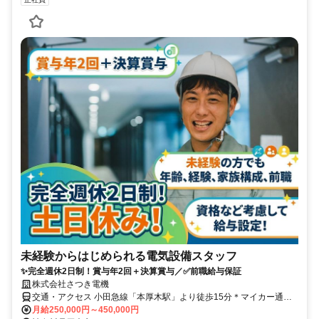
未経験からはじめられる電気設備スタッフ
✨完全週休2日制！賞与年2回＋決算賞与／✅前職給与保証
株式会社さつき電機
交通・アクセス 小田急線「本厚木駅」より徒歩15分＊マイカー通勤
も相談に応じます。
月給250,000円～450,000円