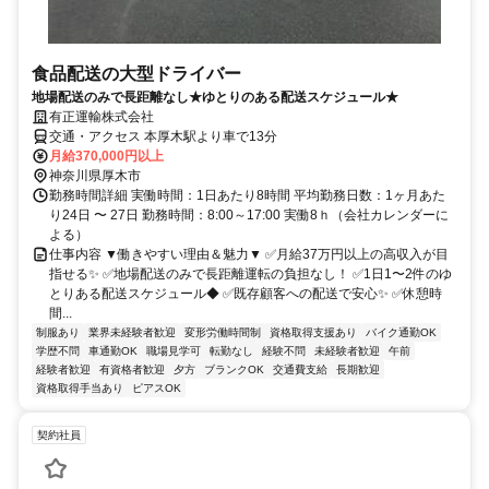
食品配送の大型ドライバー
地場配送のみで長距離なし★ゆとりのある配送スケジュール★
有正運輸株式会社
交通・アクセス 本厚木駅より車で13分
月給370,000円以上
神奈川県厚木市
勤務時間詳細 実働時間：1日あたり8時間 平均勤務日数：1ヶ月あた
り24日 〜 27日 勤務時間：8:00～17:00 実働8ｈ（会社カレンダーに
よる）
仕事内容 ▼働きやすい理由＆魅力▼ ✅月給37万円以上の高収入が目
指せる✨ ✅地場配送のみで長距離運転の負担なし！ ✅1日1〜2件のゆ
とりある配送スケジュール◆ ✅既存顧客への配送で安心✨ ✅休憩時
間...
制服あり
業界未経験者歓迎
変形労働時間制
資格取得支援あり
バイク通勤OK
学歴不問
車通勤OK
職場見学可
転勤なし
経験不問
未経験者歓迎
午前
経験者歓迎
有資格者歓迎
夕方
ブランクOK
交通費支給
長期歓迎
資格取得手当あり
ピアスOK
契約社員