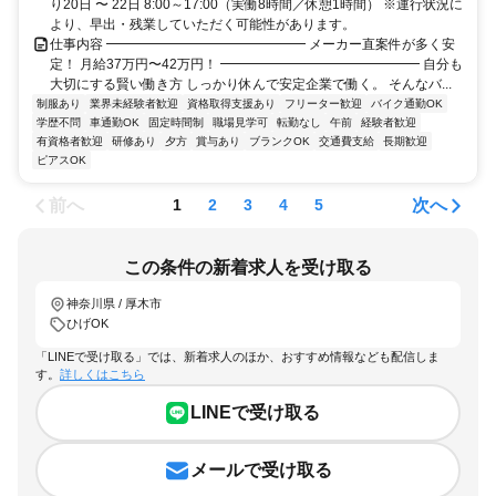
り20日 〜 22日 8:00～17:00（実働8時間／休憩1時間） ※運行状況に
より、早出・残業していただく可能性があります。
仕事内容 ━━━━━━━━━━━━━━━ メーカー直案件が多く安
定！ 月給37万円〜42万円！ ━━━━━━━━━━━━━━━ 自分も
大切にする賢い働き方 しっかり休んで安定企業で働く。 そんなバ...
制服あり
業界未経験者歓迎
資格取得支援あり
フリーター歓迎
バイク通勤OK
学歴不問
車通勤OK
固定時間制
職場見学可
転勤なし
午前
経験者歓迎
有資格者歓迎
研修あり
夕方
賞与あり
ブランクOK
交通費支給
長期歓迎
ピアスOK
前へ
次へ
1
2
3
4
5
この条件の新着求人を受け取る
神奈川県 / 厚木市
ひげOK
「LINEで受け取る」では、新着求人のほか、おすすめ情報なども配信しま
す。
詳しくはこちら
LINEで受け取る
メールで受け取る