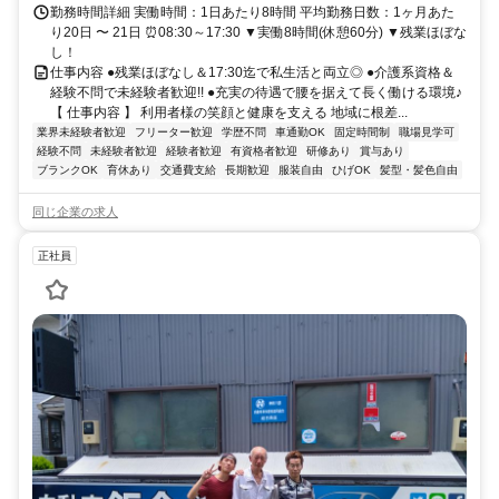
勤務時間詳細 実働時間：1日あたり8時間 平均勤務日数：1ヶ月あた
り20日 〜 21日 ⏰08:30～17:30 ▼実働8時間(休憩60分) ▼残業ほぼな
し！
仕事内容 ●残業ほぼなし＆17:30迄で私生活と両立◎ ●介護系資格＆
経験不問で未経験者歓迎!! ●充実の待遇で腰を据えて長く働ける環境♪
【 仕事内容 】 利用者様の笑顔と健康を支える 地域に根差...
業界未経験者歓迎
フリーター歓迎
学歴不問
車通勤OK
固定時間制
職場見学可
経験不問
未経験者歓迎
経験者歓迎
有資格者歓迎
研修あり
賞与あり
ブランクOK
育休あり
交通費支給
長期歓迎
服装自由
ひげOK
髪型・髪色自由
同じ企業の求人
正社員