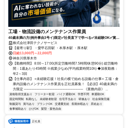
工場・物流設備のメンテナンス作業員
40歳未満の方(例外事由3号イ)限定✅社長直下で学べる✅未経験OK✅賞与
2～３回✅天候に左右されにくく安定収入
株式会社津田テクノサービス
【最寄り駅】 ・愛甲石田駅 ・本厚木駅 ・厚木駅
日給13,000円～22,000円
神奈川県厚木市
【勤務時間】 8:00～17:00(所定労働時間7.5時間/休憩90分) 総労働時
間：1週あたり45時間 ※残業少なめ(平均残業時間10h) ◆深夜勤務：
年2～3回
【仕事内容】 ⭐未経験応援！社長の横で始める設備の仕事⭐ 工場・倉
庫内設備のメンテナンス作業員を正社員募集！ 【必須】40歳未満の
方限定 ─────────────────────── 《業務内容》 ...
資格取得支援あり
フリーター歓迎
バイク通勤OK
学歴不問
車通勤OK
固定時間制
転勤なし
未経験者歓迎
住宅手当あり
研修あり
社会保険完備
制服貸与
賞与あり
ブランクOK
交通費支給
長期休暇あり
昇給あり
食事補助あり
ひげOK
髪型・髪色自由
正社員