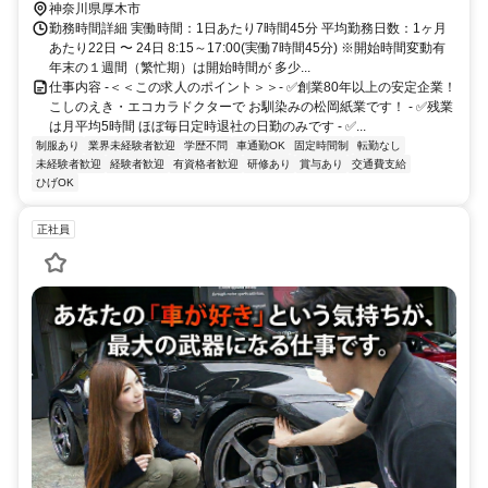
神奈川県厚木市
勤務時間詳細 実働時間：1日あたり7時間45分 平均勤務日数：1ヶ月
あたり22日 〜 24日 8:15～17:00(実働7時間45分) ※開始時間変動有
年末の１週間（繁忙期）は開始時間が 多少...
仕事内容 -＜＜この求人のポイント＞＞- ✅創業80年以上の安定企業！
こしのえき・エコカラドクターで お馴染みの松岡紙業です！ - ✅残業
は月平均5時間 ほぼ毎日定時退社の日勤のみです - ✅...
制服あり
業界未経験者歓迎
学歴不問
車通勤OK
固定時間制
転勤なし
未経験者歓迎
経験者歓迎
有資格者歓迎
研修あり
賞与あり
交通費支給
ひげOK
正社員