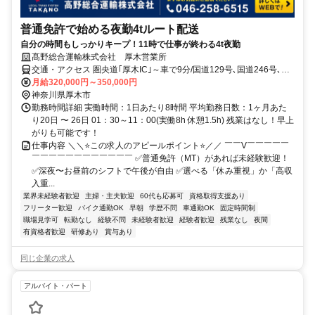
普通免許で始める夜勤4tルート配送
自分の時間もしっかりキープ！11時で仕事が終わる4t夜勤
髙野総合運輸株式会社 厚木営業所
交通・アクセス 圏央道｢厚木IC｣～車で9分/国道129号､国道246号､国
道412号からアクセス便利(車通勤OK)
月給320,000円～350,000円
神奈川県厚木市
勤務時間詳細 実働時間：1日あたり8時間 平均勤務日数：1ヶ月あた
り20日 〜 26日 01：30～11：00(実働8h 休憩1.5h) 残業はなし！早上
がりも可能です！
仕事内容 ＼＼⭐この求人のアピールポイント⭐／／ ￣￣V￣￣￣￣￣
￣￣￣￣￣￣￣￣￣￣￣￣ ✅普通免許（MT）があれば未経験歓迎！
✅深夜〜お昼前のシフトで午後が自由 ✅選べる「休み重視」か「高収
入重...
業界未経験者歓迎
主婦・主夫歓迎
60代も応募可
資格取得支援あり
フリーター歓迎
バイク通勤OK
早朝
学歴不問
車通勤OK
固定時間制
職場見学可
転勤なし
経験不問
未経験者歓迎
経験者歓迎
残業なし
夜間
有資格者歓迎
研修あり
賞与あり
同じ企業の求人
アルバイト・パート