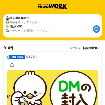
神奈川県
厚木市
職種を選択してください
日払いOK
キーワードを選択してください
916件
条件保存
関連度順
派遣社員