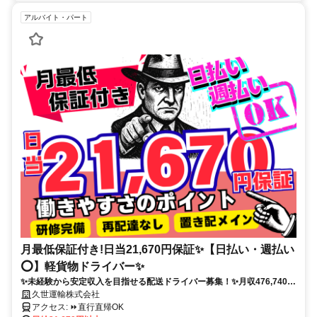
アルバイト・パート
月最低保証付き!日当21,670円保証✨【日払い・週払い
⭕️】軽貨物ドライバー✨
✨未経験から安定収入を目指せる配送ドライバー募集！✨月収476,740円
保証！さらに繁忙期は単価UP！評価制度による追加支給実績もあり！頑
久世運輸株式会社
張り次第でさらなる高収入も可能です！置き配メイン・再配達なしで配
アクセス: ⏩️直行直帰OK