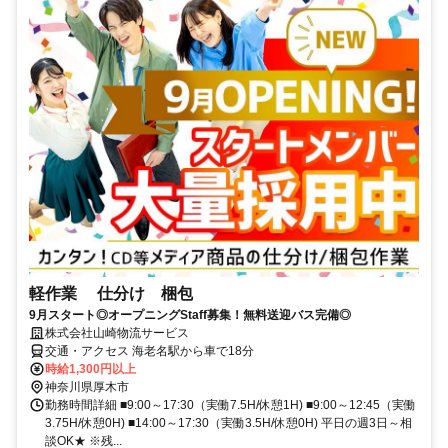
軽作業 仕分け 梱包
9月スタート◎オープニングStaff募集！無料送迎バス完備◎
株式会社山崎物流サービス
交通・アクセス 海老名駅から車で18分
時給1,300円以上
神奈川県厚木市
勤務時間詳細 ■9:00～17:30（実働7.5H/休憩1H) ■9:00～12:45（実働
3.75H/休憩0H) ■14:00～17:30（実働3.5H/休憩0H) 平日の週3日～相
談OK★ ※残...