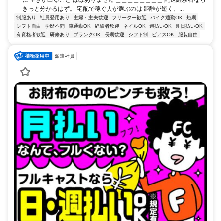
きっと分かるはず。 宅配で稼ぐ人が選ぶのは 距離が短く、...
制服あり
社員登用あり
主婦・主夫歓迎
フリーター歓迎
バイク通勤OK
短期
シフト自由
学歴不問
車通勤OK
経験者歓迎
ネイルOK
週払いOK
即日払いOK
有資格者歓迎
研修あり
ブランクOK
長期歓迎
シフト制
ピアスOK
服装自由
派遣社員