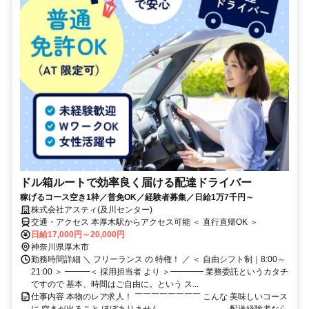
ドル箱ルートで効率良く届ける配達ドライバー
稼げるコース空き1枠／普免OK／経験者募集／日給1万7千円～
株式会社アスティ(及川センター)
交通・アクセス 本厚木駅からアクセス可能 ＜ 直行直帰OK ＞
日給17,000円～20,000円
神奈川県厚木市
勤務時間詳細 ＼ フリーランス の 特権！ ／ ＜ 自由シフト制｜8:00～
21:00 ＞ ━━━＜ 採用担当者 より ＞━━━━ 業務委託というカタチ
ですので 基本、時間はご自由に。という ス...
仕事内容 本物のレア求人！ ￣￣￣￣￣￣￣￣ こんな 美味しいコース
に 空きが出ること ほぼありません ＿＿＿＿＿＿＿＿ 配送経験者なら