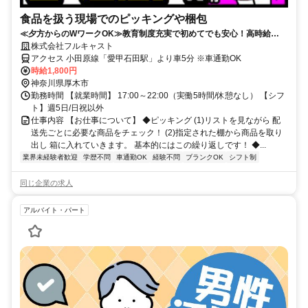
食品を扱う現場でのピッキングや梱包
≪夕方からのWワークOK≫教育制度充実で初めてでも安心！高時給
1800円でしっかり稼げる食品の軽作業
株式会社フルキャスト
アクセス 小田原線「愛甲石田駅」より車5分 ※車通勤OK
時給1,800円
神奈川県厚木市
勤務時間 【就業時間】 17:00～22:00（実働5時間/休憩なし） 【シフ
ト】週5日/日祝以外
仕事内容 【お仕事について】 ◆ピッキング (1)リストを見ながら 配
送先ごとに必要な商品をチェック！ (2)指定された棚から商品を取り
出し 箱に入れていきます。 基本的にはこの繰り返しです！ ◆...
業界未経験者歓迎
学歴不問
車通勤OK
経験不問
ブランクOK
シフト制
同じ企業の求人
アルバイト・パート