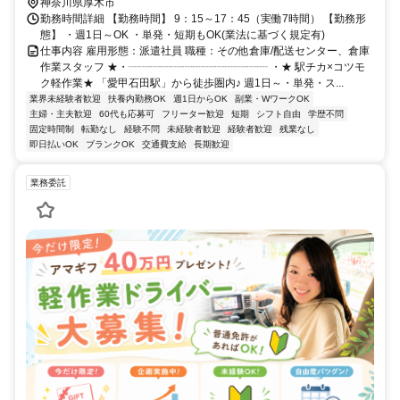
神奈川県厚木市
勤務時間詳細 【勤務時間】 9：15～17：45（実働7時間） 【勤務形
態】 ・週1日～OK ・単発・短期もOK(業法に基づく規定有)
仕事内容 雇用形態：派遣社員 職種：その他倉庫/配送センター、倉庫
作業スタッフ ★・┈┈┈┈┈┈┈┈┈┈┈┈┈ ・★ 駅チカ×コツモ
ク軽作業★ 「愛甲石田駅」から徒歩圏内♪ 週1日～・単発・ス...
業界未経験者歓迎
扶養内勤務OK
週1日からOK
副業・WワークOK
主婦・主夫歓迎
60代も応募可
フリーター歓迎
短期
シフト自由
学歴不問
固定時間制
転勤なし
経験不問
未経験者歓迎
経験者歓迎
残業なし
即日払いOK
ブランクOK
交通費支給
長期歓迎
業務委託