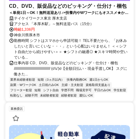
CD、DVD、販促品などのピッキング・仕分け・梱包
＜単発1日～OK！無料送迎あり♪>扶養内やWワークにもオススメ★かん
たんWEB登録で好きな時に働ける♪日払いOK！
テイケイワークス東京 厚木支店
アクセス 「本厚木駅」～無料送迎バス（15分）
時給1,336円
神奈川県厚木市
勤務時間 シフトはスマホから申請可能！ TEL不要だから、「お休み
したいと言いにくいな・・・」という心配はいりません！ ＜＜シフ
ト自由だから続けやすい＞＞ ★シフトの融通◎ ★スキマ時間や空い
ている...
仕事内容 CD、DVD、販促品などのピッキング・仕分け・梱包
/////////////////////////////////////// (σ'u')σ【全額日払い・現金手渡しOK】 スグに
働きた...
業界未経験者歓迎
短期（3ヵ月以内）
扶養内勤務OK
週1日からOK
副業・WワークOK
土日祝のみOK
主婦・主夫歓迎
資格取得支援あり
フリーター歓迎
短期
シフト自由
学歴不問
職場見学可
平日のみOK
学生歓迎
転勤なし
経験不問
未経験者歓迎
経験者歓迎
週払いOK
業務委託