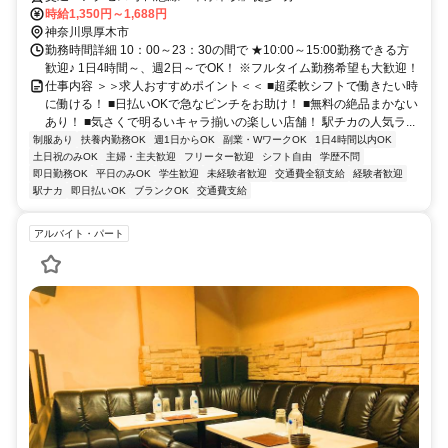
時給1,350円～1,688円
神奈川県厚木市
勤務時間詳細 10：00～23：30の間で ★10:00～15:00勤務できる方
歓迎♪ 1日4時間～、週2日～でOK！ ※フルタイム勤務希望も大歓迎！
仕事内容 ＞＞求人おすすめポイント＜＜ ■超柔軟シフトで働きたい時
に働ける！ ■日払いOKで急なピンチをお助け！ ■無料の絶品まかない
あり！ ■気さくで明るいキャラ揃いの楽しい店舗！ 駅チカの人気ラ...
制服あり
扶養内勤務OK
週1日からOK
副業・WワークOK
1日4時間以内OK
土日祝のみOK
主婦・主夫歓迎
フリーター歓迎
シフト自由
学歴不問
即日勤務OK
平日のみOK
学生歓迎
未経験者歓迎
交通費全額支給
経験者歓迎
駅ナカ
即日払いOK
ブランクOK
交通費支給
アルバイト・パート