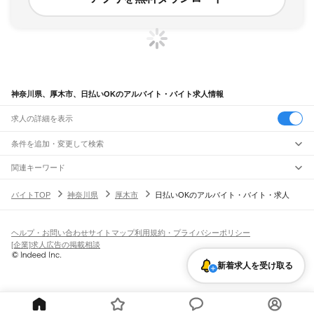
神奈川県、厚木市、日払いOKのアルバイト・バイト求人情報
求人の詳細を表示
条件を追加・変更して検索
市区町村を追加・変更
関連キーワード
神奈川県 厚木市 日払いOK 日払い
神奈川県 厚木市 日払いOK 全額
神奈川県
駅を追加・変更
バイトTOP
神奈川県
厚木市
日払いOKのアルバイト・バイト・求人
神奈川県 厚木市 日払いOK 仕分け
神奈川県 厚木市 日払いOK 高校生ok
神奈川県
すべて
神奈川県 厚木市 日払いOK wワーク
横浜市
すべて
職種を追加・変更
JR東海道本線(東京～熱海)
鶴見区
神奈川区
西区
中区
南区
保土ケ谷区
磯子区
金沢区
港北区
戸塚区
港南区
川崎駅
横浜駅
戸塚駅
大船駅
藤沢駅
辻堂駅
茅ケ崎駅
平塚駅
大磯駅
二宮駅
国府津駅
飲食・フードサービス
旭区
緑区
瀬谷区
栄区
泉区
青葉区
都筑区
ヘルプ・お問い合わせ
サイトマップ
利用規約・プライバシーポリシー
特徴を追加・変更
鴨宮駅
小田原駅
早川駅
根府川駅
真鶴駅
湯河原駅
飲食・フードサービス
すべて
[企業]求人広告の掲載相談
川崎市
すべて
ホールスタッフ
キッチンスタッフ
皿洗い・洗い場
精肉・鮮魚加工
給食調理
人気
JR南武線
川崎区
幸区
中原区
高津区
多摩区
宮前区
麻生区
雇用形態を追加・変更
新着求人を受け取る
パン屋（ベーカリー）
フードカウンター販売員
バー（BAR）・バーテンダー
日払いOK
高校生歓迎
学生歓迎
深夜の仕事
髪型・髪色自由
ひげOK
ネイルOK
川崎駅
尻手駅
矢向駅
鹿島田駅
平間駅
向河原駅
武蔵小杉駅
武蔵中原駅
武蔵新城駅
飲食店補助（開店・閉店準備）
飲食店（店長・マネージャー）
相模原市
すべて
ピアスOK
アルバイト・パート
履歴書不要
オープニングスタッフ
留学生・外国人活躍中
武蔵溝ノ口駅
津田山駅
久地駅
宿河原駅
登戸駅
中野島駅
稲田堤駅
八丁畷駅
都道府県を変更
営業・販売
緑区
中央区
南区
勤務期間
正社員
川崎新町駅
小田栄駅
浜川崎駅
営業・販売
すべて
短期
契約社員
単発・1日OK
長期
期間限定（春夏冬休み等）
横須賀市
平塚市
鎌倉市
藤沢市
小田原市
茅ヶ崎市
逗子市
三浦市
秦野市
厚木市
JR鶴見線
営業
テレフォンアポインター（テレアポ）
ルートセールス
コンビニ