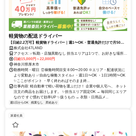
軽貨物の配送ドライバー
【日給2.2万可】軽貨物ドライバー｜週1〜OK・普通免許だけで月50万
超も可
株式会社47LAND
アクセス: ✅転勤・店舗異動なし 担当エリアは1つで、お好きな場所を
選べます。 直行直帰OKなので、ご自宅近くなど、 ご希望の配送エリ
日給15,000円～22,000円
アをご相談ください⭐️
神奈川県厚木市
勤務時間・曜日: ⏰稼働時間目安 8:00〜20:00 ※エリア・配達状況に
より変動あり ✅自由な稼働スタイル♪ ・週1日〜OK ・1日1時間〜OK
✨ここがポイント ・早く終わればそのまま終...
仕事内容: 軽自動車で軽い荷物を運ぶだけ！ 企業や個人宅へ、 ネット
注文の商品をお届けします。 ✨担当エリア固定OK → 毎回同じエリア
なので すぐ慣れて効率UP ✨扱うもの → 衣類・日用品メ...
週1日からOK
残業なし
昇給あり
派遣社員