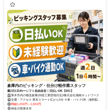
倉庫内のピッキング・仕分け軽作業スタッフ
週2日1日4h〜シフト自由自在！日払いOK【001】
厚木市内の物流倉庫(内陸工業団地付近)/株式会社湘南ネットワーク
交通・アクセス 厚木スマートICから5分 ※車・バイクOK（無料駐車
場完備） ※交通費支給(規定有） ※圏央道厚木パーキングが一番近く
時給1,250円～1,563円
の目印です。
神奈川県厚木市