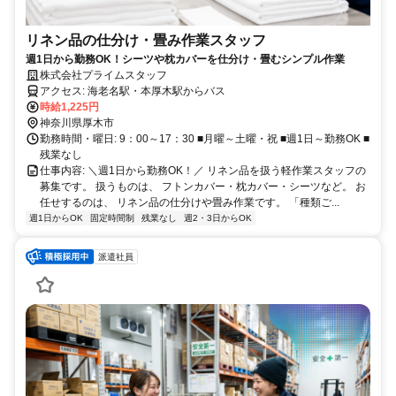
リネン品の仕分け・畳み作業スタッフ
週1日から勤務OK！シーツや枕カバーを仕分け・畳むシンプル作業
株式会社プライムスタッフ
アクセス: 海老名駅・本厚木駅からバス
時給1,225円
神奈川県厚木市
勤務時間・曜日: 9：00～17：30 ■月曜～土曜・祝 ■週1日～勤務OK ■
残業なし
仕事内容: ＼週1日から勤務OK！／ リネン品を扱う軽作業スタッフの
募集です。 扱うものは、 フトンカバー・枕カバー・シーツなど。 お
任せするのは、 リネン品の仕分けや畳み作業です。 「種類ご...
週1日からOK
固定時間制
残業なし
週2・3日からOK
派遣社員