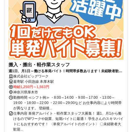
搬入・搬出・軽作業スタッフ
週1日、月1日～働ける単発バイト！時間帯多数あります！未経験者歓迎
／男性活躍中／全額日払いOK
株式会社ビッグワーク
最寄駅 小田急線 本厚木駅
時給1,250円～1,563円
神奈川県厚木市
勤務時間 ≪シフト例≫ ・8:00～14:00 ・9:00～17:00 ・13:00～
19:00 ・18:00～22:00 ・22:00～29:00など お仕事内容により時間帯
が異なります。 登録後...
仕事内容 単発アルバイト・軽作業スタッフ大募集！ 週1、月1から働
けるのでWワークや副業、短期バイトに最適！ 学生さんのスキマバイ
トにもおすすめです！ 〈単発アルバイトのポイント〉 〇未経験者大
歓迎...