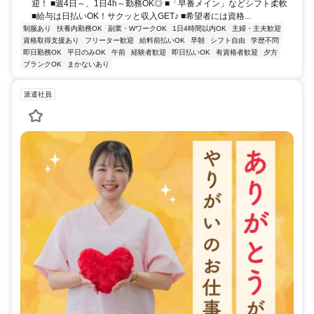
迎！ ■週4日～、1日4h～勤務OK◎ ■「早番メイン」などシフト柔軟
■給与は日払いOK！サクッと収入GET♪ ■希望者には資格...
制服あり
扶養内勤務OK
副業・WワークOK
1日4時間以内OK
主婦・主夫歓迎
資格取得支援あり
フリーター歓迎
給料前払いOK
早朝
シフト自由
学歴不問
即日勤務OK
平日のみOK
午前
経験者歓迎
即日払いOK
有資格者歓迎
夕方
ブランクOK
まかないあり
派遣社員