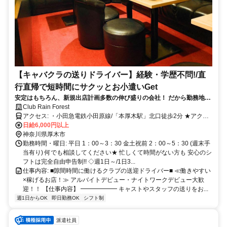
【キャバクラの送りドライバー】経験・学歴不問!/直
行直帰で短時間にサクッとお小遣いGet
安定はもちろん、新規出店計画多数の伸び盛りの会社！ だから勤務地も
ポストも多数あり！ ほとんどの方が未経験スタート◎
Club Rain Forest
アクセス: ・小田急電鉄小田原線/「本厚木駅」北口徒歩2分 ★アクセ
スが非常に良い★ ◎新宿、横浜、町田、海老名、小田原、御殿場、
日給6,000円以上
藤沢、鎌倉、横浜中華街、渋谷、六本木、品川、成田空港、羽田空
神奈川県厚木市
港、横浜アリーナ、横浜コスモワールド、横浜スタジアム、新横浜、
勤務時間・曜日: 平日 1：00～3：30 金土祝前 2：00～5：30 (週末手
横浜ベイサイド、川崎、横浜八景島、横浜動物園、横浜国際競技場、
当有り) 何でも相談してください★ 忙しくて時間がない方も 安心のシ
横浜新滝島、横浜南滝島、横浜みなとみらいetcからもでアクセス便
フトは完全自由申告制!! ◇週1日～/1日3...
利です！
仕事内容: ■隙間時間に働けるクラブの送迎ドライバー■ ≪働きやすい
×稼げるお店！≫ アルバイトデビュー・ナイトワークデビュー大歓
迎！！ 【仕事内容】 ━━━━━━ キャストやスタッフの送りをお...
週1日からOK
即日勤務OK
シフト制
派遣社員