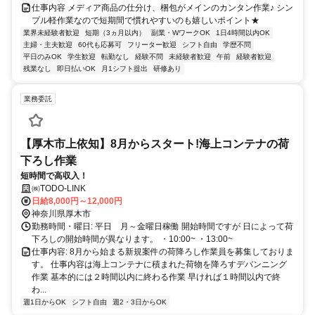
仕事内容 メディア商品の仕分け、梱包がメインのカンタン作業♪ シン
プル軽作業なので短期間で慣れやすいのも嬉しいポイント★
業界未経験者歓迎
短期（3ヵ月以内）
副業・WワークOK
1日4時間以内OK
主婦・主夫歓迎
60代も応募可
フリーター歓迎
シフト自由
学歴不問
平日のみOK
学生歓迎
転勤なし
経験不問
未経験者歓迎
午前
経験者歓迎
残業なし
即日払いOK
月1シフト提出
研修あり
業務委託
【厚木市上依知】8月からスタート!海上コンテナの荷
下ろし作業
短時間で高収入！
㈱TODO-LINK
日給8,000円～12,000円
神奈川県厚木市
勤務時間・曜日: 平日 月～金曜日稼働 開始時間ですが 日によって荷
下ろしの開始時間が異なります。 ・10:00~ ・13:00~
仕事内容: 8月から始まる新規案件の荷降ろし作業員を募集しておりま
す。 仕事内容は海上コンテナに積まれた荷物を降ろすデバンニング
作業 基本的には２時間以内に終わる作業 早ければ１時間以内で終
わ...
週1日からOK
シフト自由
週2・3日からOK