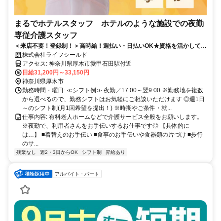
まるでホテルスタッフ ホテルのような施設での夜勤
専従介護スタッフ
＜来店不要！登録制！＞高時給！週払い・日払いOK★資格を活かして高
収入×自由なライフスタイル◎残業なし
株式会社ライフシールド
アクセス: 神奈川県厚木市愛甲石田駅付近
日給31,200円～33,150円
神奈川県厚木市
勤務時間・曜日: ≪シフト例≫ 夜勤／17:00～翌9:00 ※勤務地を複数
から選べるので、勤務シフトはお気軽にご相談いただけます ◎週1日
～のシフト制(月1回希望を提出！) ※時期やご条件・就...
仕事内容: 有料老人ホームなどで介護サービス全般をお願いします。
※夜勤で、利用者さんをお手伝いするお仕事です◎ 【具体的に
は…】 ■着替えのお手伝い ■食事のお手伝いや食器類の片づけ ■歩行
のサ...
残業なし
週2・3日からOK
シフト制
昇給あり
アルバイト・パート