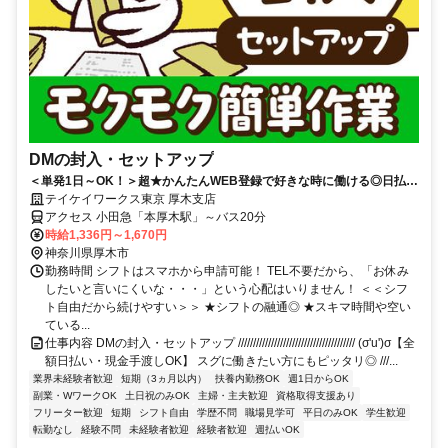
DMの封入・セットアップ
＜単発1日～OK！＞超★かんたんWEB登録で好きな時に働ける◎日払い
OK！扶養内やWワークも歓迎♪
テイケイワークス東京 厚木支店
アクセス 小田急「本厚木駅」～バス20分
時給1,336円～1,670円
神奈川県厚木市
勤務時間 シフトはスマホから申請可能！ TEL不要だから、「お休み
したいと言いにくいな・・・」という心配はいりません！ ＜＜シフ
ト自由だから続けやすい＞＞ ★シフトの融通◎ ★スキマ時間や空い
ている...
仕事内容 DMの封入・セットアップ /////////////////////////////////////// (σ'u')σ【全
額日払い・現金手渡しOK】 スグに働きたい方にもピッタリ◎ ///...
業界未経験者歓迎
短期（3ヵ月以内）
扶養内勤務OK
週1日からOK
副業・WワークOK
土日祝のみOK
主婦・主夫歓迎
資格取得支援あり
フリーター歓迎
短期
シフト自由
学歴不問
職場見学可
平日のみOK
学生歓迎
転勤なし
経験不問
未経験者歓迎
経験者歓迎
週払いOK