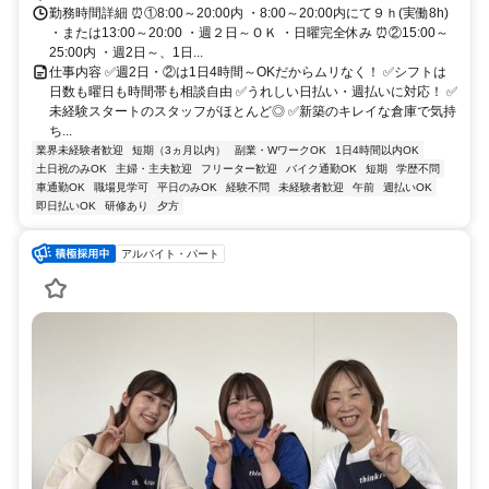
勤務時間詳細 ⏰①8:00～20:00内 ・8:00～20:00内にて９ｈ(実働8h)
・または13:00～20:00 ・週２日～ＯＫ ・日曜完全休み ⏰②15:00～
25:00内 ・週2日～、1日...
仕事内容 ✅週2日・②は1日4時間～OKだからムリなく！ ✅シフトは
日数も曜日も時間帯も相談自由 ✅うれしい日払い・週払いに対応！ ✅
未経験スタートのスタッフがほとんど◎ ✅新築のキレイな倉庫で気持
ち...
業界未経験者歓迎
短期（3ヵ月以内）
副業・WワークOK
1日4時間以内OK
土日祝のみOK
主婦・主夫歓迎
フリーター歓迎
バイク通勤OK
短期
学歴不問
車通勤OK
職場見学可
平日のみOK
経験不問
未経験者歓迎
午前
週払いOK
即日払いOK
研修あり
夕方
アルバイト・パート