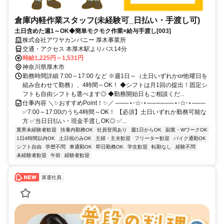
倉庫内軽作業スタッフ(未経験可_日払い・手渡し可)
土日含めた週1～OK◆簡単モクモク作業×給与手渡し[003]
株式会社アワヤカンパニー 厚木事業所
交通・アクセス 本厚木駅よりバス14分
時給1,225円～1,531円
神奈川県厚木市
勤務時間詳細 7:00～17:00 など ※週1日～（土日いずれかor他曜日を
組み合わせて勤務）、4時間～OK！ ◆シフトは月1回の提出！固定シ
フトも自由シフトも選べます◎ ◆勤務開始日もご相談くだ...
仕事内容 ＼✨おすすめPoint！✨／ ───⋆⋅☆⋅⋆──────⋆⋅☆⋅⋆───
✅7:00～17:00のうち4時間～OK！ 【必須】土日いずれか勤務可能な
方 ✅当日日払い・現金手渡しOK◎ ✅...
業界未経験者歓迎
扶養内勤務OK
社員登用あり
週1日からOK
副業・WワークOK
1日4時間以内OK
土日祝のみOK
主婦・主夫歓迎
フリーター歓迎
バイク通勤OK
シフト自由
学歴不問
車通勤OK
即日勤務OK
学生歓迎
転勤なし
経験不問
未経験者歓迎
午前
経験者歓迎
派遣社員