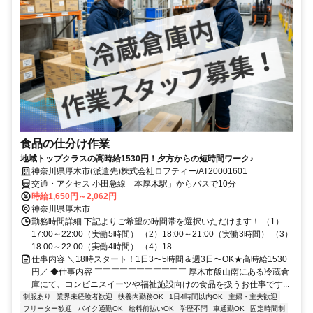
食品の仕分け作業
地域トップクラスの高時給1530円！夕方からの短時間ワーク♪
神奈川県厚木市(派遣先)株式会社ロフティー/AT20001601
交通・アクセス 小田急線「本厚木駅」からバスで10分
時給1,650円～2,062円
神奈川県厚木市
勤務時間詳細 下記よりご希望の時間帯を選択いただけます！ （1）
17:00～22:00（実働5時間） （2）18:00～21:00（実働3時間） （3）
18:00～22:00（実働4時間） （4）18...
仕事内容 ＼18時スタート！1日3〜5時間＆週3日〜OK★高時給1530
円／ ◆仕事内容 ￣￣￣￣￣￣￣￣￣￣￣ 厚木市飯山南にある冷蔵倉
庫にて、コンビニスイーツや福祉施設向けの食品を扱うお仕事です...
制服あり
業界未経験者歓迎
扶養内勤務OK
1日4時間以内OK
主婦・主夫歓迎
フリーター歓迎
バイク通勤OK
給料前払いOK
学歴不問
車通勤OK
固定時間制