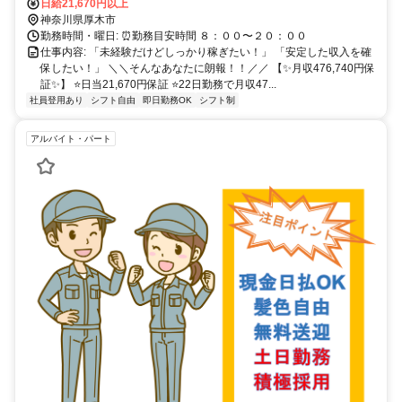
送に集中できる環境をご用意！日払い・週払いにも対応！転職直後や急
日給21,670円以上
な出費がある方も安心してスタートできます！
神奈川県厚木市
勤務時間・曜日: ⏰勤務目安時間 ８：００〜２０：００
仕事内容: 「未経験だけどしっかり稼ぎたい！」 「安定した収入を確
保したい！」 ＼＼そんなあなたに朗報！！／／ 【✨月収476,740円保
証✨】 ⭐日当21,670円保証 ⭐22日勤務で月収47...
社員登用あり
シフト自由
即日勤務OK
シフト制
アルバイト・パート