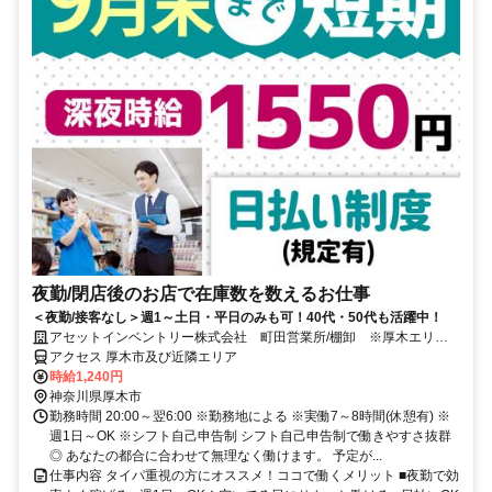
夜勤/閉店後のお店で在庫数を数えるお仕事
＜夜勤/接客なし＞週1～土日・平日のみも可！40代・50代も活躍中！
アセットインベントリー株式会社 町田営業所/棚卸 ※厚木エリア
管轄
アクセス 厚木市及び近隣エリア
時給1,240円
神奈川県厚木市
勤務時間 20:00～翌6:00 ※勤務地による ※実働7～8時間(休憩有) ※
週1日～OK ※シフト自己申告制 シフト自己申告制で働きやすさ抜群
◎ あなたの都合に合わせて無理なく働けます。 予定が...
仕事内容 タイパ重視の方にオススメ！ココで働くメリット ■夜勤で効