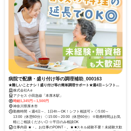
病院で配膳・盛り付け等の調理補助_000163
★難しいことナシ！盛り付け等の簡単調理サポート★週4日～シフト応
相談◎│履歴書不要×WEBで選考完結◎
株式会社A.e
アクセス 小田急線「本厚木駅」
時給1,345円～1,500円
神奈川県厚木市
勤務時間 ＜週4日～、1日4h～OK！シフト相談可＞ ◇5:00～
13:00（休憩60分） ◇15:00～20:00（休憩60分） ※勤務時間はお気
軽にご相談ください◎ ☆平日のみ相談OK
仕事内容 ★・。お仕事のPOINT・。★ ■スキル経験不要！未経験大歓