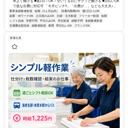
率よく稼げる ■週1日～OK！空いてる日にサクッと働ける ■日払いOK
で急な出費に対応可 「今月ピンチ!!」「出費が…」なども大丈夫♪...
業界未経験者歓迎
短期（3ヵ月以内）
扶養内勤務OK
週1日からOK
副業・WワークOK
土日祝のみOK
主婦・主夫歓迎
フリーター歓迎
短期
シフト自由
学歴不問
平日のみOK
学生歓迎
経験不問
未経験者歓迎
交通費全額支給
経験者歓迎
夜間
即日払いOK
ブランクOK
派遣社員