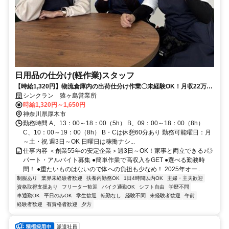
日用品の仕分け(軽作業)スタッフ
【時給1,320円】物流倉庫内の出荷仕分け作業〇未経験OK！月収22万以
上可
シンクラン 猿ヶ島営業所
時給1,320円～1,650円
神奈川県厚木市
勤務時間 A、13：00～18：00（5h） B、09：00～18：00（8h）
C、10：00～19：00（8h） B・Cは休憩60分あり 勤務可能曜日：月
～土・祝 週3日～OK 日曜日は稼働ナシ...
仕事内容 ＜創業55年の安定企業＞週3日～OK！家事と両立できる♪◎
パート・アルバイト募集 ●簡単作業で高収入をGET ●選べる勤務時
間！ ●重たいものはないので体への負担も少なめ！ 2025年オー...
制服あり
業界未経験者歓迎
扶養内勤務OK
1日4時間以内OK
主婦・主夫歓迎
資格取得支援あり
フリーター歓迎
バイク通勤OK
シフト自由
学歴不問
車通勤OK
平日のみOK
学生歓迎
転勤なし
経験不問
未経験者歓迎
午前
経験者歓迎
有資格者歓迎
夕方
派遣社員