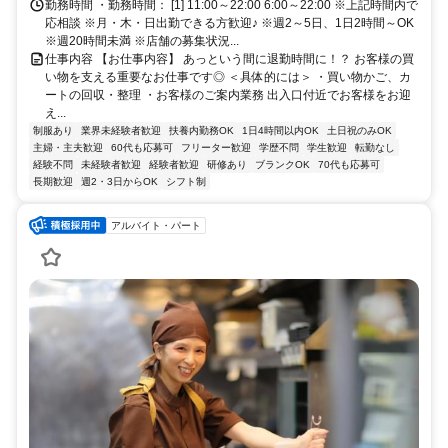
転車通勤OK
勤務時間 ・勤務時間： [1] 11:00～22:00 6:00～22:00 ※上記時間内で
応相談 ※月・木・日出勤できる方歓迎♪ ※週2～5日、1日2時間～OK
※週20時間未満 ※店舗の募集状況...
仕事内容 【お仕事内容】 あっという間に退勤時間に！？ お客様の買
い物を支える重要なお仕事です◎ ＜具体的には＞ ・買い物かご、カ
ートの回収・整理 ・お客様のご案内業務 出入口付近でお客様をお迎
え...
制服あり
業界未経験者歓迎
扶養内勤務OK
1日4時間以内OK
土日祝のみOK
主婦・主夫歓迎
60代も応募可
フリーター歓迎
学歴不問
学生歓迎
転勤なし
経験不問
未経験者歓迎
経験者歓迎
研修あり
ブランクOK
70代も応募可
長期歓迎
週2・3日からOK
シフト制
アルバイト・パート