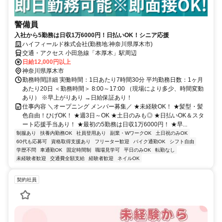
警備員
入社から5勤務は日収1万6000円！日払いOK！シニア応援
ハイフィールド株式会社(勤務地:神奈川県厚木市)
交通・アクセス 小田急線「本厚木」駅周辺
日給12,000円以上
神奈川県厚木市
勤務時間詳細 実働時間：1日あたり7時間30分 平均勤務日数：1ヶ月
あたり20日 ＜勤務時間＞ 8:00～17:00 （現場により多少、時間変動
あり） ※早上がりあり →日給保証あり！
仕事内容 ＼オープニング メンバー募集／ ★未経験OK！ ★髪型・髪
色自由！ひげOK！ ★週3日～OK ★土日のみも◎ ★日払いOK＆スタ
ート応援手当あり！ ★最初の5勤務は日収1万6000円！ ★早...
制服あり
扶養内勤務OK
社員登用あり
副業・WワークOK
土日祝のみOK
60代も応募可
資格取得支援あり
フリーター歓迎
バイク通勤OK
シフト自由
学歴不問
車通勤OK
固定時間制
職場見学可
平日のみOK
転勤なし
未経験者歓迎
交通費全額支給
経験者歓迎
ネイルOK
契約社員