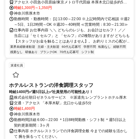
アクセス 小田急小田原線/東京メトロ千代田線 本厚木北口徒歩約5
分、ＪＲ相模線 厚木徒歩約20分、小田急小田原線/東京メトロ千代田
時給1,300円～1,350円
線 厚木徒歩約20分 小田急小田原線「本厚木駅」より徒歩約6分＊自
神奈川県厚木市
転車通勤OK
勤務時間 ・勤務時間： [1] 13:00～22:00 ※上記時間内で応相談 ※週2
～5日、1日2時間～OK ※週20～40時間 ≪営業時間：8:30～21:30≫
仕事内容 お仕事内容 ＼＼ どちらのレジも、お会計はセルフ！ ／／
当店には「セミセルフ」と 「セルフ」の2種類がありますが どちらも
【スタッフがお金を触ることはありません】。 お釣りミスの心配が...
業界未経験者歓迎
主婦・主夫歓迎
60代も応募可
学歴不問
転勤なし
経験不問
残業なし
研修あり
ブランクOK
70代も応募可
シフト制
派遣社員
ホテルレストランの洋食調理スタッフ
時給1400円✅週5日以上✅社員登用の可能性あり！
株式会社朝日ゼネラルサービス ※派遣先:レンブラントホテル厚木
交通・アクセス 「本厚木駅」北口から徒歩5分
時給1,400円
神奈川県厚木市
勤務時間詳細 6:00～22:00 ＊1日8時間勤務・シフト制 ＊週5日以上
契約更新期間：3ヶ月
仕事内容 ホテルレストランでの洋食調理全般 今までの経験を活かし
て 腕を振るってください。