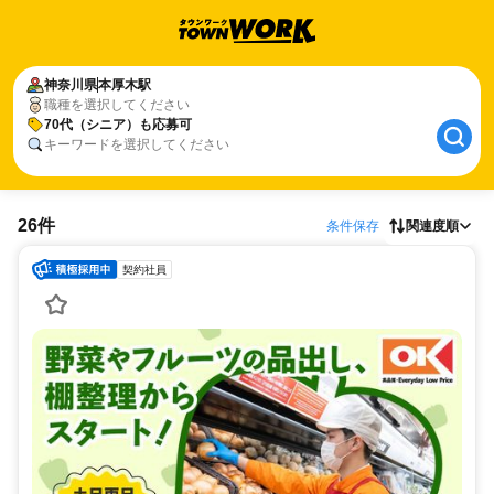
神奈川県
本厚木駅
職種を選択してください
70代（シニア）も応募可
キーワードを選択してください
26件
条件保存
関連度順
契約社員