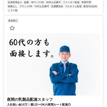
社員登用あり
副業・WワークOK
60代も応募可
フリーター歓迎
学歴不問
転勤なし
ブランクOK
70代も応募可
交通費支給
フルタイム歓迎
駅近5分以内
シフト制
業務委託
夜間の乳製品配達スタッフ
入社祝い金10万！週1日〜OKの夜間ルート配達◎