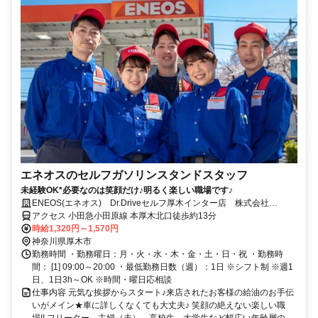
エネオスのセルフガソリンスタンドスタッフ
未経験OK*必要なのは笑顔だけ♪明るく楽しい職場です♪
ENEOS(エネオス) Dr.Driveセルフ厚木インター店 株式会社
ENEOSモビリニア
アクセス 小田急小田原線 本厚木北口徒歩約13分
時給1,320円～1,570円
神奈川県厚木市
勤務時間 ・勤務曜日：月・火・水・木・金・土・日・祝 ・勤務時
間： [1] 09:00～20:00 ・最低勤務日数（週）：1日 ※シフト制 ※週1
日、1日3h～OK ※時間・曜日応相談
仕事内容 元気な挨拶からスタート♪来店されたお客様の給油のお手伝
いがメイン★車に詳しくなくても大丈夫♪ 笑顔の絶えない楽しい職
場!! フリーター、主婦（夫）、高校生、大学生など幅広い年齢層の