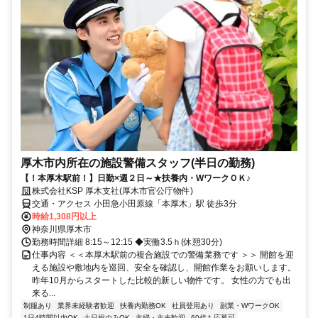
厚木市内所在の施設警備スタッフ(半日の勤務)
【！本厚木駅前！】日勤×週２日～★扶養内・WワークＯＫ♪
株式会社KSP 厚木支社(厚木市官公庁物件)
交通・アクセス 小田急小田原線「本厚木」駅 徒歩3分
時給1,308円以上
神奈川県厚木市
勤務時間詳細 8:15～12:15 ◆実働3.5ｈ(休憩30分)
仕事内容 ＜＜本厚木駅前の複合施設での警備業務です ＞＞ 開館を迎
える施設や敷地内を巡回、安全を確認し、開館作業をお願いします。
昨年10月からスタートした比較的新しい物件です。 女性の方でも出
来る...
制服あり
業界未経験者歓迎
扶養内勤務OK
社員登用あり
副業・WワークOK
1日4時間以内OK
土日祝のみOK
主婦・主夫歓迎
60代も応募可