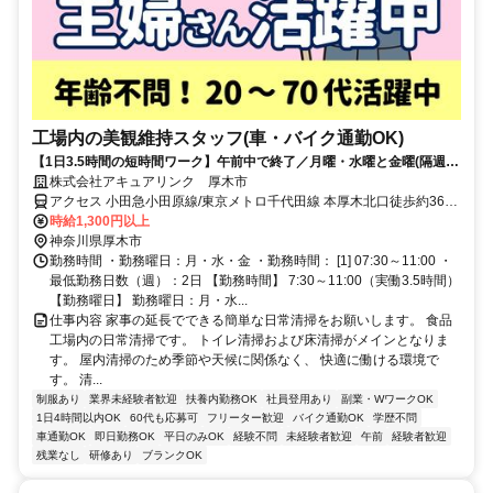
工場内の美観維持スタッフ(車・バイク通勤OK)
【1日3.5時間の短時間ワーク】午前中で終了／月曜・水曜と金曜(隔週)
の週2～3日勤務／年齢不問／食品工場内の清掃スタッフ募集！女性スタ
株式会社アキュアリンク 厚木市
ッフ活躍中♪
アクセス 小田急小田原線/東京メトロ千代田線 本厚木北口徒歩約36分
本厚木駅から徒歩35分
時給1,300円以上
神奈川県厚木市
勤務時間 ・勤務曜日：月・水・金 ・勤務時間： [1] 07:30～11:00 ・
最低勤務日数（週）：2日 【勤務時間】 7:30～11:00（実働3.5時間）
【勤務曜日】 勤務曜日：月・水...
仕事内容 家事の延長でできる簡単な日常清掃をお願いします。 食品
工場内の日常清掃です。 トイレ清掃および床清掃がメインとなりま
す。 屋内清掃のため季節や天候に関係なく、 快適に働ける環境で
す。 清...
制服あり
業界未経験者歓迎
扶養内勤務OK
社員登用あり
副業・WワークOK
1日4時間以内OK
60代も応募可
フリーター歓迎
バイク通勤OK
学歴不問
車通勤OK
即日勤務OK
平日のみOK
経験不問
未経験者歓迎
午前
経験者歓迎
残業なし
研修あり
ブランクOK