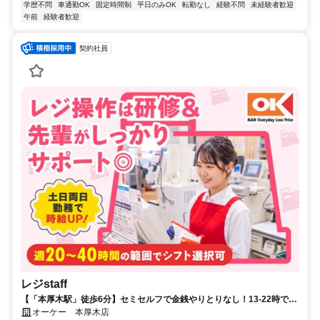
学歴不問
車通勤OK
固定時間制
平日のみOK
転勤なし
経験不問
未経験者歓迎
午前
経験者歓迎
契約社員
レジstaff
【「本厚木駅」徒歩6分】セミセルフで金銭やりとりなし！13-22時で応
相談◎お昼からの時間を活用できる！
オーケー 本厚木店