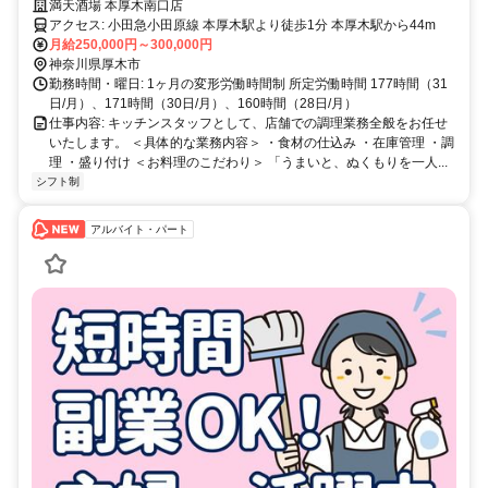
満天酒場 本厚木南口店
アクセス: 小田急小田原線 本厚木駅より徒歩1分 本厚木駅から44m
月給250,000円～300,000円
神奈川県厚木市
勤務時間・曜日: 1ヶ月の変形労働時間制 所定労働時間 177時間（31
日/月）、171時間（30日/月）、160時間（28日/月）
仕事内容: キッチンスタッフとして、店舗での調理業務全般をお任せ
いたします。 ＜具体的な業務内容＞ ・食材の仕込み ・在庫管理 ・調
理 ・盛り付け ＜お料理のこだわり＞ 「うまいと、ぬくもりを一人...
シフト制
アルバイト・パート