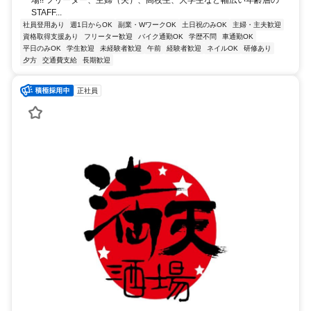
STAFF...
社員登用あり
週1日からOK
副業・WワークOK
土日祝のみOK
主婦・主夫歓迎
資格取得支援あり
フリーター歓迎
バイク通勤OK
学歴不問
車通勤OK
平日のみOK
学生歓迎
未経験者歓迎
午前
経験者歓迎
ネイルOK
研修あり
夕方
交通費支給
長期歓迎
正社員