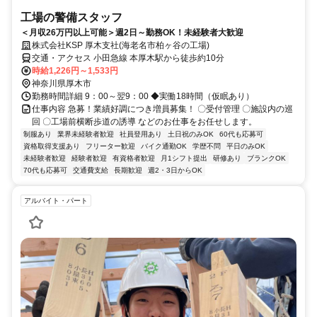
工場の警備スタッフ
＜月収26万円以上可能＞週2日～勤務OK！未経験者大歓迎
株式会社KSP 厚木支社(海老名市柏ヶ谷の工場)
交通・アクセス 小田急線 本厚木駅から徒歩約10分
時給1,226円～1,533円
神奈川県厚木市
勤務時間詳細 9：00～翌9：00 ◆実働18時間（仮眠あり）
仕事内容 急募！業績好調につき増員募集！ 〇受付管理 〇施設内の巡
回 〇工場前横断歩道の誘導 などのお仕事をお任せします。
制服あり
業界未経験者歓迎
社員登用あり
土日祝のみOK
60代も応募可
資格取得支援あり
フリーター歓迎
バイク通勤OK
学歴不問
平日のみOK
未経験者歓迎
経験者歓迎
有資格者歓迎
月1シフト提出
研修あり
ブランクOK
70代も応募可
交通費支給
長期歓迎
週2・3日からOK
アルバイト・パート