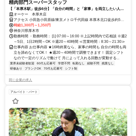
精肉部門スーパースタッフ
【「本厚木駅」徒歩6分】「自分の時間」と「家事」を両立したい人へ
♪16時に退勤の仕事◎未経験でも始めやすい！まずは品出しからstart
オーケー 本厚木店
アクセス 小田急小田原線/東京メトロ千代田線 本厚木北口徒歩約5
分、ＪＲ相模線 厚木徒歩約20分、小田急小田原線/東京メトロ千代田
時給1,300円～1,350円
線 厚木徒歩約20分 小田急小田原線「本厚木駅」より徒歩約6分＊自
神奈川県厚木市
転車通勤OK
勤務時間 ・勤務時間： [1] 07:00～16:00 ※上記時間内で応相談 ※週2
～5日、1日2時間～OK ※週20～40時間 ≪営業時間：8:30～21:30≫
仕事内容 お仕事内容 ★16時終業なら、家事の時間も 自分の時間も両
立を諦めなくてOK！ ★週20～40時間で調整できます！ 固定シフト
なので一定のリズムで働けて 月によって入れる回数が変動する...
業界未経験者歓迎
60代も応募可
学歴不問
転勤なし
経験不問
残業なし
研修あり
ブランクOK
70代も応募可
シフト制
同じ企業の求人
アルバイト・パート