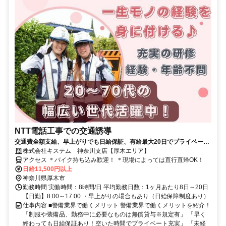
NTT電話工事での交通誘導
交通費全額支給、早上がりでも日給保証、有給最大20日でプライベート
も充実、安定収入！！資格取得した方は手当あり！業務中の装備品は無
株式会社キステム 神奈川支店【厚木エリア】
料支給で自己負担なし！定年制度もなく、シニアの方も活躍中！9割の
アクセス ＊バイク持ち込み歓迎！ ＊現場によっては直行直帰OK！
方が、未経験入社から活躍していて、どなたでも安心して働ける環境で
日給11,500円以上
す！大手上場企業のグループで、仕事もプライベートも安定を実現した
神奈川県厚木市
い方は、まずは一度ご応募ください！
勤務時間 実働時間：8時間/日 平均勤務日数：1ヶ月あたり8日～20日
【日勤】8:00～17:00 ・早上がりの場合もあり（日給保障制度あり）
仕事内容 ■警備業界で働くメリット 警備業界で働くメリットを紹介！
「制服や装備品、勤務中に必要なものは無償貸与※規定有」 「早く
終わっても日給保証あり！空いた時間でプライベート充実」 「未経