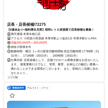
店長・店長候補/72275
【8連休あり×福利厚生充実】昭和レトロ居酒屋で店長候補を募集！
満天酒場 本厚木南口店
アクセス: 小田急小田原線 本厚木駅より徒歩1分 本厚木駅から44m
月給280,000円～380,000円
神奈川県厚木市
勤務時間・曜日: 1ヶ月の変形労働時間制 所定労働時間 177時間（31
日/月）、171時間（30日/月）、160時間（28日/月）
仕事内容: 店長候補として、店舗でのホール業務全般をお任せいたし
ます。 接客業務だけでなく、管理、教育、企画などの幅広い業務へ
携わることができる環境がございます。 また、皆様のご活躍に合わ
せたキャリ...
シフト制
アルバイト・パート