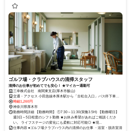
ゴルフ場・クラブハウスの清掃スタッフ
清掃のお仕事が初めてでも安心！ ★マイカー通勤可
三幸株式会社 南関東支店(厚木市飯山)
交通・アクセス 小田急線本厚木駅から「古松台入口」バス停下車徒
歩10分
時給1,260円
神奈川県厚木市
勤務時間詳細 【勤務時間】 ①7:30～11:30(実働3.5H) 【勤務曜日】
週3日～5日程度のシフト勤務 ★お休み希望があればご相談くださ
い。 ライフステージの変化にも柔軟に対応可能◎ ★現...
仕事内容 ●ゴルフ場クラブハウス内の清掃のお仕事 ・浴室・脱衣室清