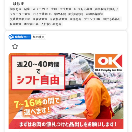
験歓迎...
制服あり
副業・WワークOK
主婦・主夫歓迎
60代も応募可
資格取得支援あり
フリーター歓迎
バイク通勤OK
学歴不問
固定時間制
未経験者歓迎
交通費全額支給
経験者歓迎
有資格者歓迎
研修あり
ブランクOK
70代も応募可
長期歓迎
履歴書不要
入社祝い金あり
契約社員