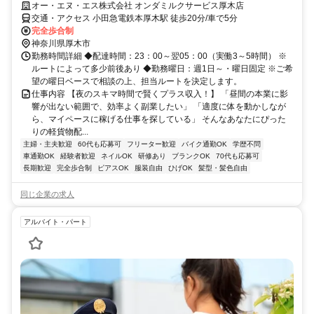
オー・エヌ・エス株式会社 オンダミルクサービス厚木店
交通・アクセス 小田急電鉄本厚木駅 徒歩20分/車で5分
完全歩合制
神奈川県厚木市
勤務時間詳細 ◆配達時間：23：00～翌05：00（実働3～5時間） ※
ルートによって多少前後あり ◆勤務曜日：週1日～・曜日固定 ※ご希
望の曜日ベースで相談の上、担当ルートを決定します。
仕事内容 【夜のスキマ時間で賢くプラス収入！】 「昼間の本業に影
響が出ない範囲で、効率よく副業したい」 「適度に体を動かしなが
ら、マイペースに稼げる仕事を探している」 そんなあなたにぴった
りの軽貨物配...
主婦・主夫歓迎
60代も応募可
フリーター歓迎
バイク通勤OK
学歴不問
車通勤OK
経験者歓迎
ネイルOK
研修あり
ブランクOK
70代も応募可
長期歓迎
完全歩合制
ピアスOK
服装自由
ひげOK
髪型・髪色自由
同じ企業の求人
アルバイト・パート