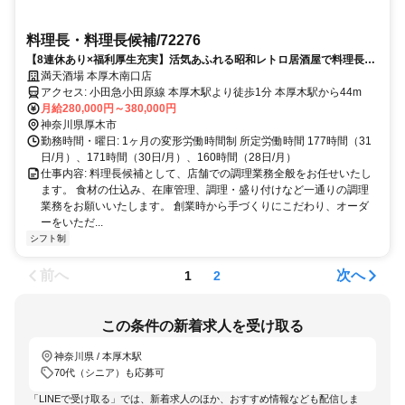
料理長・料理長候補/72276
【8連休あり×福利厚生充実】活気あふれる昭和レトロ居酒屋で料理長候
補を募集
満天酒場 本厚木南口店
アクセス: 小田急小田原線 本厚木駅より徒歩1分 本厚木駅から44m
月給280,000円～380,000円
神奈川県厚木市
勤務時間・曜日: 1ヶ月の変形労働時間制 所定労働時間 177時間（31
日/月）、171時間（30日/月）、160時間（28日/月）
仕事内容: 料理長候補として、店舗での調理業務全般をお任せいたし
ます。 食材の仕込み、在庫管理、調理・盛り付けなど一通りの調理
業務をお願いいたします。 創業時から手づくりにこだわり、オーダ
ーをいただ...
シフト制
前へ
次へ
1
2
この条件の新着求人を受け取る
神奈川県 / 本厚木駅
70代（シニア）も応募可
「LINEで受け取る」では、新着求人のほか、おすすめ情報なども配信しま