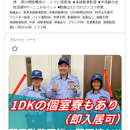
掃 ・床の掃除機掛け ・トイレ清掃 他 ★未経験者歓迎 ★中高齢の女
性活躍中!! ✅ここがポイント ■勤務は1人でのコツコツ作業 ...
制服あり
業界未経験者歓迎
扶養内勤務OK
1日4時間以内OK
60代も応募可
フリーター歓迎
バイク通勤OK
学歴不問
車通勤OK
転勤なし
経験不問
未経験者歓迎
午前
経験者歓迎
研修あり
ブランクOK
交通費支給
長期歓迎
週2・3日からOK
シフト制
アルバイト・パート