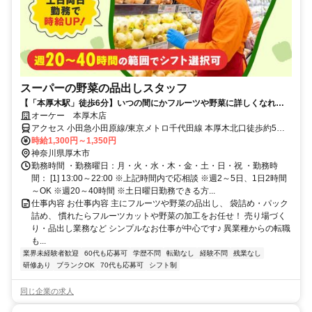
スーパーの野菜の品出しスタッフ
【「本厚木駅」徒歩6分】いつの間にかフルーツや野菜に詳しくなれま
す！品出しや売り場づくりなどシンプルな作業が中心！
オーケー 本厚木店
アクセス 小田急小田原線/東京メトロ千代田線 本厚木北口徒歩約5
分、ＪＲ相模線 厚木徒歩約20分、小田急小田原線/東京メトロ千代田
時給1,300円～1,350円
線 厚木徒歩約20分 小田急小田原線「本厚木駅」より徒歩約6分＊自
神奈川県厚木市
転車通勤OK
勤務時間 ・勤務曜日：月・火・水・木・金・土・日・祝 ・勤務時
間： [1] 13:00～22:00 ※上記時間内で応相談 ※週2～5日、1日2時間
～OK ※週20～40時間 ※土日曜日勤務できる方...
仕事内容 お仕事内容 主にフルーツや野菜の品出し、 袋詰め・パック
詰め、 慣れたらフルーツカットや野菜の加工をお任せ！ 売り場づく
り・品出し業務など シンプルなお仕事が中心です♪ 異業種からの転職
も...
業界未経験者歓迎
60代も応募可
学歴不問
転勤なし
経験不問
残業なし
研修あり
ブランクOK
70代も応募可
シフト制
同じ企業の求人