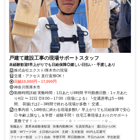
戸建て建設工事の現場サポートスタッフ
未経験歓迎❗早上がりでも日給保障◎嬉しい日払い・手渡しあり
株式会社エクスト/厚木市の現場
交通・アクセス 直行直帰OK！
日給10,000円～17,000円
神奈川県厚木市
勤務時間詳細 実働時間：1日あたり8時間 平均勤務日数：1ヶ月あた
り4日 〜 22日 ⏰8:00～17:00（現場による） └交通誘導は5～6時
間、 荷揚げは2～3時間で終わる現場が多数！ 交通...
仕事内容 ＼14時頃に終わる現場多数❗／ 早上がりでも日給保障で安心
◎ 年齢上限なし＆学歴・経験不問！ 住宅工事現場まわりのサポート
業務です！ ⊹・ ┈┈┈┈┈┈ ・⊹ ・ ┈┈┈┈┈┈ ・⊹ ...
制服あり
業界未経験者歓迎
扶養内勤務OK
社員登用あり
週1日からOK
副業・WワークOK
土日祝のみOK
主婦・主夫歓迎
60代も応募可
フリーター歓迎
シフト自由
学歴不問
即日勤務OK
平日のみOK
学生歓迎