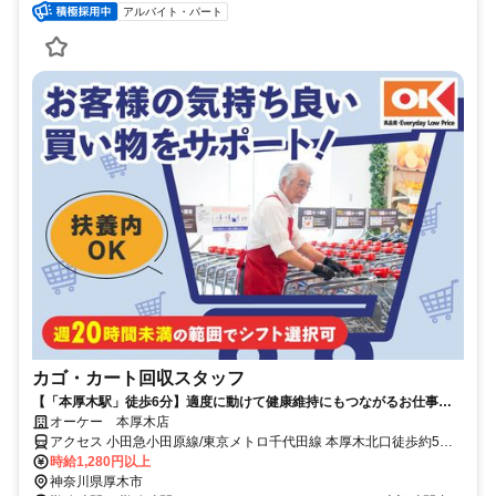
アルバイト・パート
カゴ・カート回収スタッフ
【「本厚木駅」徒歩6分】適度に動けて健康維持にもつながるお仕事◎
スタッフのエレベーター利用もOKです♪
オーケー 本厚木店
アクセス 小田急小田原線/東京メトロ千代田線 本厚木北口徒歩約5
分、ＪＲ相模線 厚木徒歩約20分、小田急小田原線/東京メトロ千代田
時給1,280円以上
線 厚木徒歩約20分 小田急小田原線「本厚木駅」より徒歩約6分＊自
神奈川県厚木市