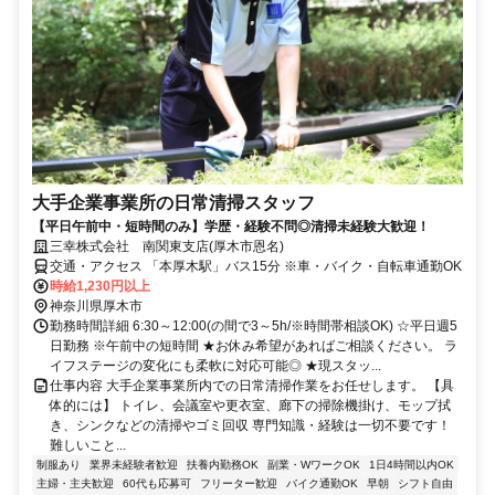
大手企業事業所の日常清掃スタッフ
【平日午前中・短時間のみ】学歴・経験不問◎清掃未経験大歓迎！
三幸株式会社 南関東支店(厚木市恩名)
交通・アクセス 「本厚木駅」バス15分 ※車・バイク・自転車通勤OK
時給1,230円以上
神奈川県厚木市
勤務時間詳細 6:30～12:00(の間で3～5h/※時間帯相談OK) ☆平日週5
日勤務 ※午前中の短時間 ★お休み希望があればご相談ください。 ラ
イフステージの変化にも柔軟に対応可能◎ ★現スタッ...
仕事内容 大手企業事業所内での日常清掃作業をお任せします。 【具
体的には】 トイレ、会議室や更衣室、廊下の掃除機掛け、モップ拭
き、シンクなどの清掃やゴミ回収 専門知識・経験は一切不要です！
難しいこと...
制服あり
業界未経験者歓迎
扶養内勤務OK
副業・WワークOK
1日4時間以内OK
主婦・主夫歓迎
60代も応募可
フリーター歓迎
バイク通勤OK
早朝
シフト自由