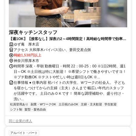
深夜キッチンスタッフ
【週1OK】【接客なし】深夜の2～4時間限定！高時給な時間帯で効率よ
く稼げます！
ゆず庵 厚木店
アクセス 大和厚木バイパス沿い、妻田交差点側
時給1,538円以上
神奈川県厚木市
時間帯 深夜・早朝 勤務曜日・時間 22：00-25：00 ※1日2時間、週1
日～OK ※土日祝は特に大歓迎！ ※希望シフトで働きやすいですヨ！
※プチ勤務OK ※テストや忙しい時は週0日もOK ※...
仕事情報 ● 仕事内容 初バイトの大学生、Ｗワークの社会人、 子ども
を寝かしつけてからの主婦（主夫）さんまで 幅広い年代のスタッフ
が活躍中です。 土日のみＯＫです！ 簡単な調理補助や、盛り付け・
洗い...
社員登用あり
副業・WワークOK
土日祝のみOK
主婦・主夫歓迎
学生歓迎
シフト制
髪型・髪色自由
同じ企業の求人
アルバイト・パート