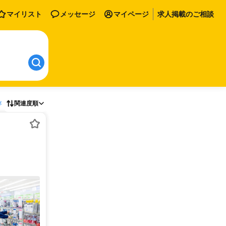
マイリスト
メッセージ
マイページ
求人掲載のご相談
存
関連度順