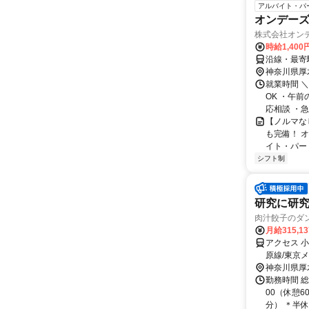
アルバイト・パ
オンデー
株式会社オン
時給1,40
沿線・最寄
神奈川県厚
就業時間 ＼
OK ・午
応相談 ・急
【ノルマな
も完備！ オ
イト・パート
シフト制
研究に研
肉汁餃子のダ
月給315,1
アクセス 
原線/東京
約43分
神奈川県厚
勤務時間 総
00（休憩6
分） ＊半休あ