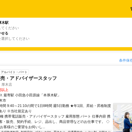
厚木駅
してください
かせる
を選択してください
条件保
アルバイト・パート
販売・アドバイザースタッフ
 厚木店
0円以上
ス 最寄駅 小田急小田原線「本厚木駅」
木市
間 9:40～21:10の間で1日8時間 週5日勤務 ★年1回、昇給・昇格制度
あり ※当社規定あり
職種 携帯電話販売・アドバイザースタッフ 雇用形態 パート 仕事内容 携
客・販売、契約手続、レジ、品出し、商品管理などのお仕事です。 ◇
お客様のご要望をお伺いし...