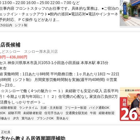
0 13:00～22:00 16:00～25:00 22:00～7:00 など
● 仕事内容 フロントスタッフのお仕事です。具体的な業務は、●ご宿泊の
ェックイン・チェックアウト●館内の巡回●電話応対●電話やインターネ
約対応、ＰＣ操作 などがありま...
近5分以内
シフト制
の店長候補
んどスシロー スシロー厚木及川店
00円～436,000円
ス 神奈川県厚木市及川1053-1小田急小田原線 本厚木駅 車15分
木市
 実働時間：1日あたり8時間 平均勤務日数：1ヶ月あたり18日 〜 22日
働8時間（シフト制） 月間変形労働時間制を実施(週平均40時間) ※営業
23:0...
ー ☆スシローで働く4つの魅力☆ ー １）未経験でも安定の収入 店長平均
万円！ 今期より賞与年3回に！！ ２）住宅費の心配なし 家賃自己負担2万
活費をしっかりサポート ...
未経験者歓迎
ランチタイム
主婦・主夫歓迎
フリーター歓迎
バイク通勤OK
OK
経験不問
未経験者歓迎
住宅手当あり
交通費全額支給
午前
経験者歓迎
研修あり
夕方
賞与あり
ブランクOK
育休あり
正社員
り方から教える居酒屋調理補助