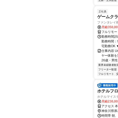
主婦・主夫歓迎
正社員
ゲームクライ
ファンタレイ
月給350,0
フルリモー
勤務時間詳細
勤務時間：9
宅勤務OK ▼
仕事内容 U
ヤー体験を
26歳・男性
業界未経験者歓
フリーター歓迎
フルリモート
ホテルフ
ホテルマイス
月給230,0
アクセス 
神奈川県厚
時間帯 朝、