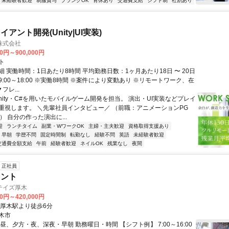
未経験者歓迎
制服貸与
ブランクOK
育休あり
交通費支給
シフト制
社割あり
アント開発(Unity|UI実装)
株式会社
00円～900,000円
ト
 実働時間：1日あたり8時間 平均勤務日数：1ヶ月あたり18日 〜 20日
:00～18:00 ※実働8時間 ※案件により変動あり ※リモートワーク、在
フレ...
nity・C#を用いたモバイルゲーム開発を担当。 演出・UI実装などプレイ
重視します。 ＼先輩社員インタビュー／ （前職：アニメーションPG
） 自分の作った演出に...
迎
ランチタイム
副業・WワークOK
主婦・主夫歓迎
資格取得支援あり
早朝
学歴不問
固定時間制
転勤なし
経験不問
英語
未経験者歓迎
交通費全額支給
午前
経験者歓迎
ネイルOK
残業なし
夜間
正社員
ロント
テイズ厚木
00円～420,000円
本厚木駅より徒歩6分
木市
昼、夕方・夜、深夜・早朝 勤務曜日・時間 【シフト例】 7:00～16:00