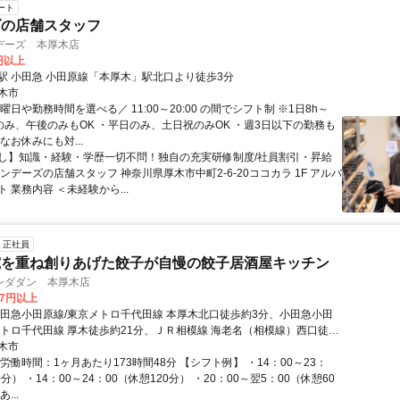
ート
ズの店舗スタッフ
デーズ 本厚木店
0円以上
駅 小田急 小田原線「本厚木」駅北口より徒歩3分
木市
曜日や勤務時間を選べる／ 11:00～20:00 の間でシフト制 ※1日8h～
前のみ、午後のみもOK ・平日のみ、土日祝のみOK ・週3日以下の勤務も
なお休みにも対...
し】知識・経験・学歴一切不問！独自の充実研修制度/社員割引・昇給
ンデーズの店舗スタッフ 神奈川県厚木市中町2-6-20ココカラ 1F アルバ
 業務内容 ＜未経験から...
正社員
究を重ね創りあげた餃子が自慢の餃子居酒屋キッチン
ンダダン 本厚木店
37円以上
小田急小田原線/東京メトロ千代田線 本厚木北口徒歩約3分、小田急小田
メトロ千代田線 厚木徒歩約21分、ＪＲ相模線 海老名（相模線）西口徒歩
木市
労働時間：1ヶ月あたり173時間48分 【シフト例】 ・14：00～23：
0分） ・14：00～24：00（休憩120分） ・20：00～翌5：00（休憩60
...