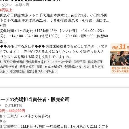
ンダダン 本厚木店
74円以上
小田急小田原線/東京メトロ千代田線 本厚木北口徒歩約3分、小田急小田
メトロ千代田線 厚木徒歩約21分、ＪＲ相模線 海老名（相模線）西口徒歩
木市
労働時間：1ヶ月あたり173時間48分 【シフト例】 ・14：00～23：
0分） ・14：00～24：00（休憩120分） ・20：00～翌5：00（休憩60
...
◆◆◆お任せするお仕事◆◆◆ 調理未経験者でも安心してスタートでき
えています！ 「料理ができるようになりたい」という気持ちを大切
かりとスキルを磨ける環境を提供していますの...
迎
変形労働時間制
資格取得支援あり
フリーター歓迎
学歴不問
職場見学可
未経験者歓迎
経験者歓迎
夜間
有資格者歓迎
食費補助あり
夕方
賞与あり
休あり
交通費支給
駅近5分以内
社割あり
ホーテの売場担当責任者・販売企画
 OUTLET館
00円～440,000円
セス 三家入口バス停から徒歩2分
木市
細 実働時間：1日あたり8時間 平均勤務日数：1ヶ月あたり21日 シフト