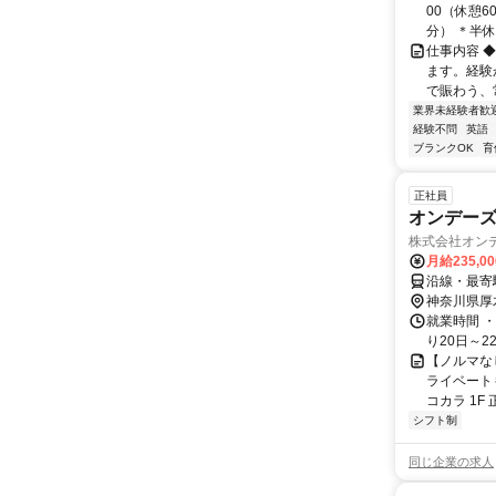
00（休憩6
分） ＊半休あ
仕事内容 
ます。経験
で賑わう、
業界未経験者歓
経験不問
英語
ブランクOK
育
正社員
オンデー
株式会社オン
月給235,0
沿線・最寄
神奈川県厚
就業時間 
り20日～2
【ノルマな
ライベート
コカラ 1F 
シフト制
同じ企業の求人