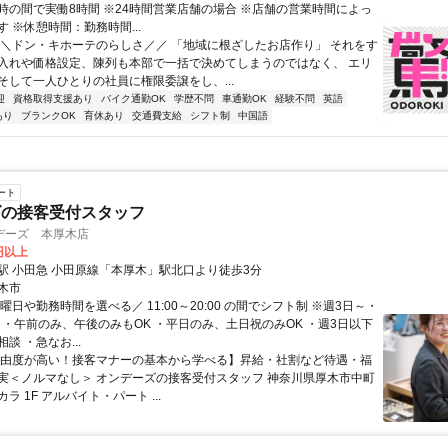
24時の間で実働8時間 ※24時間営業店舗の場合 ※店舗の営業時間によっ
 ※休憩時間：勤務時間...
＼＼ドン・キホーテのらしさ／／ 「地域に根ざしたお店作り」 それをす
入れや価格設定、陳列も本部で一括で決めてしまうのではなく、 エリ
そして一人ひとりの社員に権限委譲をし、...
迎
資格取得支援あり
バイク通勤OK
学歴不問
車通勤OK
経験不問
英語
あり
ブランクOK
育休あり
交通費支給
シフト制
中国語
ート
ズの接客受付スタッフ
デーズ 本厚木店
0円以上
駅 小田急 小田原線「本厚木」駅北口より徒歩3分
木市
曜日や勤務時間を選べる／ 11:00～20:00 の間でシフト制 ※週3日～・
K ・午前のみ、午後のみもOK ・平日のみ、土日祝のみOK ・週3日以下
談 ・急なお...
自由度が高い！接客マナーの基本から学べる】昇給・社割など待遇・福
実＜ノルマなし＞ オンデーズの接客受付スタッフ 神奈川県厚木市中町
コカラ 1F アルバイト・パート ...