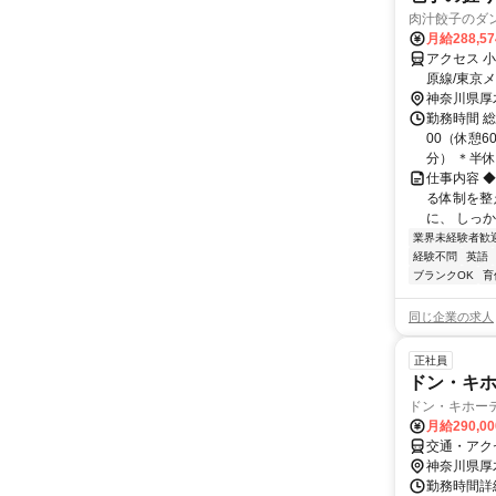
肉汁餃子のダ
月給288,5
アクセス 
原線/東京
約43分
神奈川県厚
勤務時間 総
00（休憩6
分） ＊半休あ
仕事内容 
る体制を整
に、 しっ
業界未経験者歓
経験不問
英語
ブランクOK
育
同じ企業の求人
正社員
ドン・キ
ドン・キホーテ
月給290,0
交通・アク
神奈川県厚
勤務時間詳