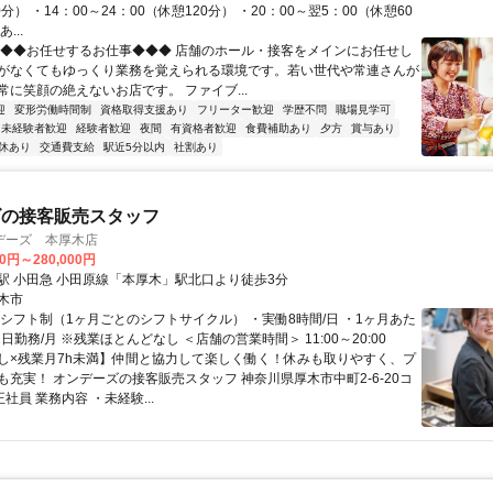
0分） ・14：00～24：00（休憩120分） ・20：00～翌5：00（休憩60
...
◆◆◆お任せするお仕事◆◆◆ 店舗のホール・接客をメインにお任せし
がなくてもゆっくり業務を覚えられる環境です。若い世代や常連さんが
常に笑顔の絶えないお店です。 ファイブ...
迎
変形労働時間制
資格取得支援あり
フリーター歓迎
学歴不問
職場見学可
未経験者歓迎
経験者歓迎
夜間
有資格者歓迎
食費補助あり
夕方
賞与あり
休あり
交通費支給
駅近5分以内
社割あり
ズの接客販売スタッフ
デーズ 本厚木店
00円～280,000円
駅 小田急 小田原線「本厚木」駅北口より徒歩3分
木市
・シフト制（1ヶ月ごとのシフトサイクル） ・実働8時間/日 ・1ヶ月あた
2日勤務/月 ※残業ほとんどなし ＜店舗の営業時間＞ 11:00～20:00
し×残業月7h未満】仲間と協力して楽しく働く！休みも取りやすく、プ
も充実！ オンデーズの接客販売スタッフ 神奈川県厚木市中町2-6-20コ
正社員 業務内容 ・未経験...