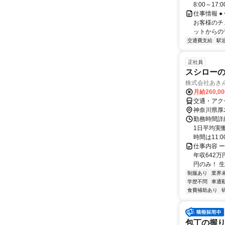
8:00～17:0
仕事情報 
お客様のチ
ットからの予
交通費支給
駅
正社員
スシロー
株式会社あき
月給260,0
交通・アクセ
神奈川県厚
勤務時間詳細
1日平均実
時間は11:00～
仕事内容 
年収642
円のみ！ 生
制服あり
業界
学歴不問
車通勤
食費補助あり
包丁の握