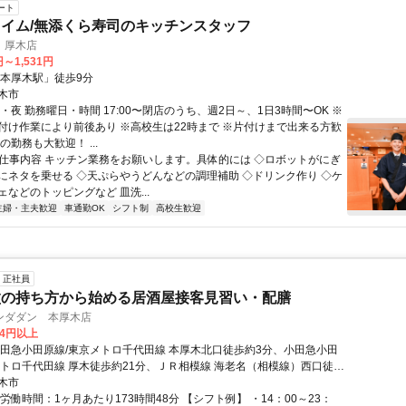
ート
イム/無添くら寿司のキッチンスタッフ
 厚木店
円～1,531円
「本厚木駅」徒歩9分
木市
・夜 勤務曜日・時間 17:00〜閉店のうち、週2日～、1日3時間〜OK ※
付け作業により前後あり ※高校生は22時まで ※片付けまで出来る方歓
の勤務も大歓迎！ ...
● 仕事内容 キッチン業務をお願いします。具体的には ◇ロボットがにぎ
にネタを乗せる ◇天ぷらやうどんなどの調理補助 ◇ドリンク作り ◇ケ
などのトッピングなど 皿洗...
主婦・主夫歓迎
車通勤OK
シフト制
高校生歓迎
正社員
盆の持ち方から始める居酒屋接客見習い・配膳
ンダダン 本厚木店
74円以上
小田急小田原線/東京メトロ千代田線 本厚木北口徒歩約3分、小田急小田
メトロ千代田線 厚木徒歩約21分、ＪＲ相模線 海老名（相模線）西口徒歩
木市
労働時間：1ヶ月あたり173時間48分 【シフト例】 ・14：00～23：