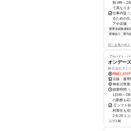
制 0時～
て異なります
仕事内容 
るための仕
アや店舗、
業界未経験者歓
研修あり
賞与
同じ企業の求人
アルバイト・パ
オンデー
株式会社オン
時給1,40
沿線・最寄
神奈川県厚
就業時間 ＼
1日4h～O
の勤務も応相
【 シフト
利厚生も充
2-6-20コ
シフト制