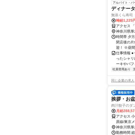
アルバイト・パ
ディナータ
無添くら寿司
時給1,225
アクセス 
神奈川県厚
時間帯 夕方
閉店後の片
迎！ ※昼間
仕事情報 
ったシャリ
ーキやパフェ
社員登用あり
同じ企業の求人
挨拶・お
肉汁餃子のダ
月給288,5
アクセス 
原線/東京
約43分
神奈川県厚
勤務時間 総