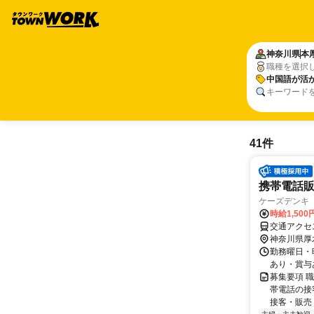
神奈川県
本
職種を選択
中国語が活
キーワード
41件
携帯電話
ケーズデンキ
時給1,50
交通アクセ
神奈川県厚
勤務曜日・時
あり・賞与
募集要項 
帯電話の接
接客・販売 