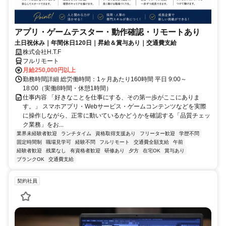
アプリ・ゲームテスター・動作確認・リモートあり
土日祝休み｜年間休日120日｜昇給＆賞与あり｜交通費支給
株式会社H.T.F
フルリモート
月給250,000円以上
勤務時間詳細 総労働時間：1ヶ月あたり160時間 平日 9:00～
18:00（実働8時間・休憩1時間）
仕事内容 「好きなことを仕事にする、その第一歩がここにありま
す。」 スマホアプリ・Webサービス・ゲームコンテンツなどを実際
に操作しながら、正常に動いているかどうかを確認する「品質チェッ
ク業務」をお...
業界未経験者歓迎
ランチタイム
資格取得支援あり
フリーター歓迎
学歴不問
固定時間制
職場見学可
経験不問
フルリモート
交通費全額支給
午前
経験者歓迎
残業なし
有資格者歓迎
研修あり
夕方
在宅OK
賞与あり
ブランクOK
交通費支給
契約社員