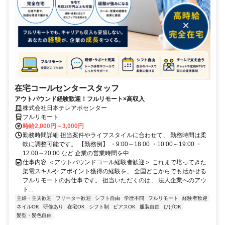
在宅コールセンタースタッフ
アウトバウンド経験歓迎！フルリモート×高収入
株式会社日本テレアポセンター
フルリモート
時給2,000円～3,000円
勤務時間詳細 担当案件やライフスタイルに合わせて、 勤務時間は柔
軟に調整可能です。 【勤務例】 ・9:00～18:00 ・10:00～19:00 ・
12:00～20:00 など 企業の営業時間を中...
仕事内容 ＜アウトバウンドコール経験者歓迎＞ これまで培ってきた
架電スキルや アポイント獲得の経験を、 全国どこからでも活かせる
フルリモートのお仕事です。 担当いただくのは、 法人企業へのアウ
ト...
主婦・主夫歓迎
フリーター歓迎
シフト自由
学歴不問
フルリモート
経験者歓迎
ネイルOK
研修あり
在宅OK
シフト制
ピアスOK
服装自由
ひげOK
髪型・髪色自由