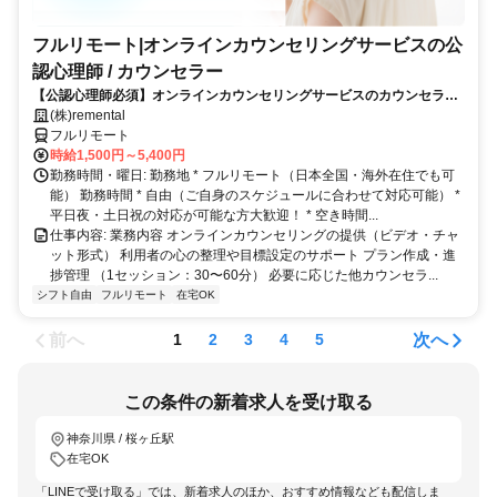
フルリモート|オンラインカウンセリングサービスの公
認心理師 / カウンセラー
【公認心理師必須】オンラインカウンセリングサービスのカウンセラー
募集｜30-50代女性活躍中
(株)remental
フルリモート
時給1,500円～5,400円
勤務時間・曜日: 勤務地 * フルリモート（日本全国・海外在住でも可
能） 勤務時間 * 自由（ご自身のスケジュールに合わせて対応可能） *
平日夜・土日祝の対応が可能な方大歓迎！ * 空き時間...
仕事内容: 業務内容 オンラインカウンセリングの提供（ビデオ・チャ
ット形式） 利用者の心の整理や目標設定のサポート プラン作成・進
捗管理 （1セッション：30〜60分） 必要に応じた他カウンセラ...
シフト自由
フルリモート
在宅OK
前へ
次へ
1
2
3
4
5
この条件の新着求人を受け取る
神奈川県 / 桜ヶ丘駅
在宅OK
「LINEで受け取る」では、新着求人のほか、おすすめ情報なども配信しま