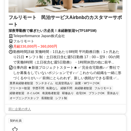
フルリモート 民泊サービスAirbnbのカスタマーサポ
ート
深夜帯勤務で稼ぎたい方必見！未経験歓迎✨(TP18PSM)
Teleperformance Japan株式会社
フルリモート
月給330,000円～360,000円
勤務時間詳細 実働時間：1日あたり8時間 平均勤務日数：1ヶ月あた
り21日 ▼シフト制：土日祝日含む週5日勤務 17：00～翌9：00の間
で実働8時間（土日祝含む週5日勤務） ・1時間休憩の他に前半...
仕事内容 ★新規プロジェクトスタート★ ✅ 完全在宅勤務♪ ✅ 弊社で
しか募集をしていないポジションです♪ ✅ これからの組織を一緒に形
づくるやりがい ✅ 前例にとらわれず、新しい挑戦ができる環境 ✅...
業界未経験者歓迎
ランチタイム
社員登用あり
副業・WワークOK
フリーター歓迎
学歴不問
転勤なし
経験不問
未経験者歓迎
フルリモート
経験者歓迎
ネイルOK
有資格者歓迎
研修あり
在宅OK
ブランクOK
育休あり
オープニングスタッフ
長期歓迎
シフト制
同じ企業の求人
契約社員