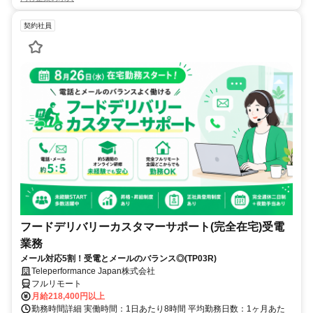
契約社員
フードデリバリーカスタマーサポート(完全在宅)受電
業務
メール対応5割！受電とメールのバランス◎(TP03R)
Teleperformance Japan株式会社
フルリモート
月給218,400円以上
勤務時間詳細 実働時間：1日あたり8時間 平均勤務日数：1ヶ月あた