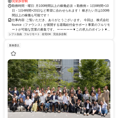
完全歩合制
勤務時間・曜日: 月100時間以上の稼働必須 ＜勤務例＞ 1日8時間×10
日・1日4時間×20日など希望に合わせられます！ 稼ぎたい方は100時
間以上の稼働も可能です！
仕事内容: ご覧いただき、ありがとうございます。 今回は、株式会社
founce（ファウンス）が展開する退職給付金サポート事業のフルリモ
ートが可能な営業の募集です。 ーーーーー▼この求人のポイント▼...
シフト自由
フルリモート
在宅OK
完全歩合制
業務委託