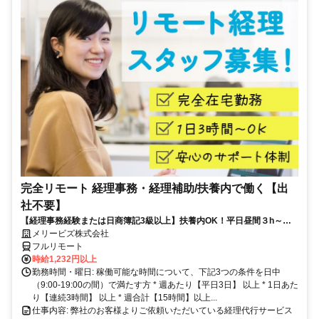
完全リモート 経理事務・経理補助/扶養内で働く【出
社不要】
【経理事務経験または日商簿記3級以上】扶養内OK！平日昼間３h～。
完全在宅で育児・介護中の方も大歓迎♪
メリービズ株式会社
フルリモート
時給1,232円以上
勤務時間・曜日: 稼働可能な時間について、下記3つの条件を日中
（9:00-19:00の間）で満たす方 * 週あたり【平日3日】 以上 * 1日あた
り【連続3時間】 以上 * 週合計【15時間】以上...
仕事内容: 弊社のお客様よりご依頼いただいている経理代行サービス