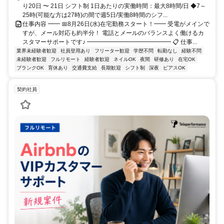
り20日 〜 21日 シフト制 1日あたりの実働時間：最大8時間/日 ◆7～
25時(可能な方は27時)の間で週5日/実働8時間のシフ...
仕事内容 ━━ 📅8月26日(水)在宅勤務スタート！━━ 受電がメインで
すが、メール対応も約半分！ 電話とメールのバランスよく働けるカ
スタマーサポートです♪ ━━━━━━━━━━━━━━ 📋 仕事...
業界未経験者歓迎
社員登用あり
フリーター歓迎
学歴不問
転勤なし
経験不問
未経験者歓迎
フルリモート
経験者歓迎
ネイルOK
夜間
研修あり
在宅OK
ブランクOK
育休あり
交通費支給
長期歓迎
シフト制
深夜
ピアスOK
契約社員