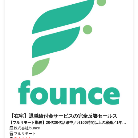
【在宅】退職給付金サービスの完全反響セールス
【フルリモート勤務】20代30代活躍中／月100時間以上の稼働／1年目
の最高月収100万円／営業経験1年あればOK／アポ取りなし提案のみ／
株式会社founce
研修制度充実
フルリモート