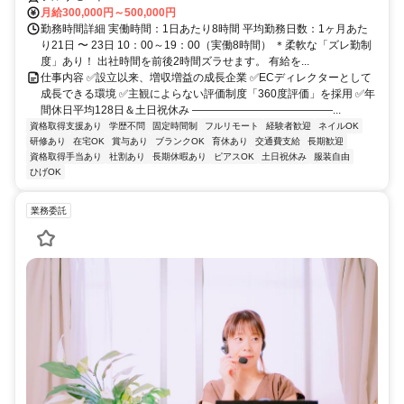
月給300,000円～500,000円
勤務時間詳細 実働時間：1日あたり8時間 平均勤務日数：1ヶ月あた
り21日 〜 23日 10：00～19：00（実働8時間） ＊柔軟な「ズレ勤制
度」あり！ 出社時間を前後2時間ズラせます。 有給を...
仕事内容 ✅設立以来、増収増益の成長企業 ✅ECディレクターとして
成長できる環境 ✅主観によらない評価制度「360度評価」を採用 ✅年
間休日平均128日＆土日祝休み ―――――――――――――...
資格取得支援あり
学歴不問
固定時間制
フルリモート
経験者歓迎
ネイルOK
研修あり
在宅OK
賞与あり
ブランクOK
育休あり
交通費支給
長期歓迎
資格取得手当あり
社割あり
長期休暇あり
ピアスOK
土日祝休み
服装自由
ひげOK
業務委託