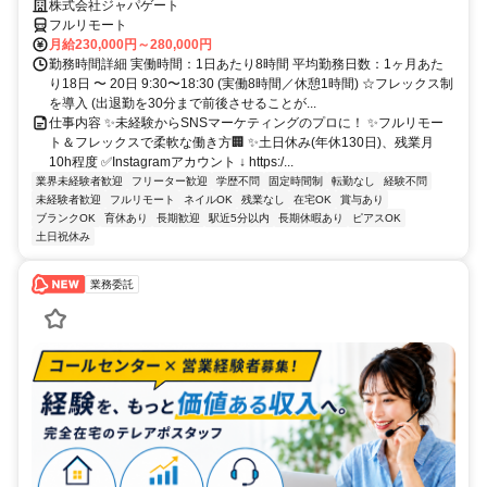
株式会社ジャパゲート
フルリモート
月給230,000円～280,000円
勤務時間詳細 実働時間：1日あたり8時間 平均勤務日数：1ヶ月あた
り18日 〜 20日 9:30〜18:30 (実働8時間／休憩1時間) ☆フレックス制
を導入 (出退勤を30分まで前後させることが...
仕事内容 ✨未経験からSNSマーケティングのプロに！ ✨フルリモー
ト＆フレックスで柔軟な働き方🏢 ✨土日休み(年休130日)、残業月
10h程度 ✅Instagramアカウント ↓ https:/...
業界未経験者歓迎
フリーター歓迎
学歴不問
固定時間制
転勤なし
経験不問
未経験者歓迎
フルリモート
ネイルOK
残業なし
在宅OK
賞与あり
ブランクOK
育休あり
長期歓迎
駅近5分以内
長期休暇あり
ピアスOK
土日祝休み
業務委託