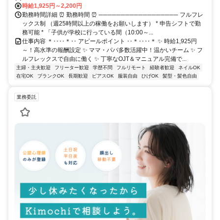
時給1,925円～2,200円
勤務時間詳細 ⏰ 勤務時間 ⏰ ────────────────── フルフレ
ックス制 （週25時間以上の稼働をお願いします） * 申告シフトで勤
務可能 * 「子供が学校に行っている間（10:00～...
仕事内容 ＊‥‥＊‥ アピールポイント ‥＊‥‥＊ ✨ 時給1,925円
～！高水準の報酬設定 ✨ ママ・パパ多数活躍中！温かいチーム ✨ フ
ルフレックスで自由に働く ✨ 丁寧なOJT＆マニュアル完備で...
主婦・主夫歓迎
フリーター歓迎
学歴不問
フルリモート
経験者歓迎
ネイルOK
在宅OK
ブランクOK
長期歓迎
ピアスOK
服装自由
ひげOK
髪型・髪色自由
業務委託