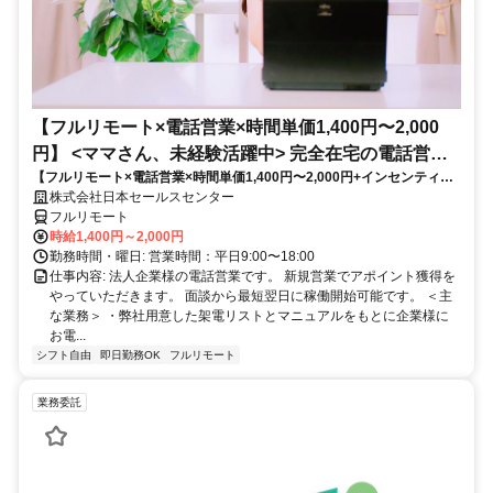
【フルリモート×電話営業×時間単価1,400円〜2,000
円】 <ママさん、未経験活躍中> 完全在宅の電話営業
【フルリモート×電話営業×時間単価1,400円〜2,000円+インセンティブ
で家庭と仕事の両立を実現
あり】 ＜ママさん、未経験活躍中＞ 完全在宅の電話営業で家庭と仕事の
株式会社日本セールスセンター
両立を実現
フルリモート
時給1,400円～2,000円
勤務時間・曜日: 営業時間：平日9:00〜18:00
仕事内容: 法人企業様の電話営業です。 新規営業でアポイント獲得を
やっていただきます。 面談から最短翌日に稼働開始可能です。 ＜主
な業務＞ ・弊社用意した架電リストとマニュアルをもとに企業様に
お電...
シフト自由
即日勤務OK
フルリモート
業務委託