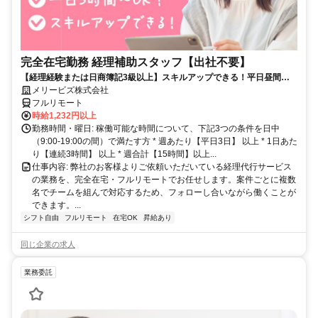
完全在宅勤務 経理補助スタッフ【出社不要】
【経理経験または日商簿記3級以上】スキルアップできる！平日昼間３h
～。完全在宅で育児・介護中の方も大歓迎♪
メリービズ株式会社
フルリモート
時給1,232円以上
勤務時間・曜日: 稼働可能な時間について、下記3つの条件を日中
（9:00-19:00の間）で満たす方 * 週あたり【平日3日】 以上 * 1日あた
り【連続3時間】 以上 * 週合計【15時間】以上...
仕事内容: 弊社のお客様よりご依頼いただいている経理代行サービス
の業務を、完全在宅・フルリモートでお任せします。案件ごとに複数
名でチームを組んで対応するため、フォローし合いながら働くことが
できます。...
シフト自由
フルリモート
在宅OK
昇給あり
同じ企業の求人
業務委託