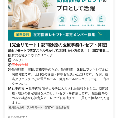
【完全リモート】訪問診療の医療事務(レセプト算定)
完全リモートで算定スキル活かして活躍したい方必見！！【限定募集】
完全リモート｜在宅医療レセプト算定（成果報酬型／業務委託）
株式会社クラウドクリニック
フルリモート
完全歩合制
勤務時間・曜日: 業務委託のため、勤務時間・休日はフレキシブルに
調整可能です。 土日祝の稼働・休暇も相談いただけます。 なお、担
当クリニックごとの運用ルール・算定ルールのレクチャーを、一部ス
タッフの...
仕事内容: ■ 仕事内容 電子カルテに入力された情報をもとに、訪問診
療・往診の算定項目を入力し、レセプトを作成します。 担当案件の
カルテ確認から算定入力・レセプト完成まで、一貫して担当いただき
ます...
社員登用あり
フルリモート
在宅OK
完全歩合制
同じ企業の求人