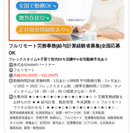
フルリモート労務事務|給与計算経験者募集|全国応募
OK
フレックスタイム✨子育て世代60％活躍中✨在宅勤務手当あり
株式会社kubellパートナー
フルリモート
月給208,000円～431,200円
勤務時間詳細 実働時間：1日あたり8時間 平均勤務日数：1ヶ月あた
り18日 〜 20日 フレックスタイム制 （標準労働時間／1日8h） ※メ
インタイム／10：00～16：00 ◎残業少なめ！ 月平...
仕事内容 ★☆★☆★☆★☆★☆★☆★☆★☆★☆ ☆ 労務実務経験を
お持ちの方 ★ ★ 給与計算、勤怠管理、年末調整 ☆ ☆ フルリモート
でスキル活かせる！ ★ ★☆★☆★☆★☆★☆★☆★☆★☆★☆ ...
業界未経験者歓迎
社員登用あり
副業・WワークOK
主婦・主夫歓迎
資格取得支援あり
学歴不問
転勤なし
フルリモート
交通費全額支給
経験者歓迎
ネイルOK
研修あり
在宅OK
賞与あり
交通費支給
ピアスOK
土日祝休み
服装自由
髪型・髪色自由