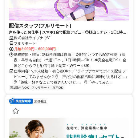
配信スタッフ(フルリモート)
声を使ったお仕事｜スマホ1台で配信デビュー◎顔出しナシ・1日1時間
～OK♪
株式会社ライブナウV
フルリモート
月給2,000円～600,000円
勤務時間・曜日: ⏰勤務時間は自由！ 24時間いつでも配信可能 （深
夜・早朝も自由） ⛅週1日〜、1日1時間～OK！ ⛺完全在宅OK！ 全
国どこからでも配信可能 ✨副業・WワークOK
仕事内容: ＼✨未経験・初心者OK✨／ "ライブナウV"でボイス配信 デ
ビューしてみませんか？ ✋「声だけの配信活動に興味があるけど…」
✋「趣味・好きなことで稼ぎたいけど…」 ✋「やってみた...
週1日からOK
フルリモート
在宅OK
業務委託