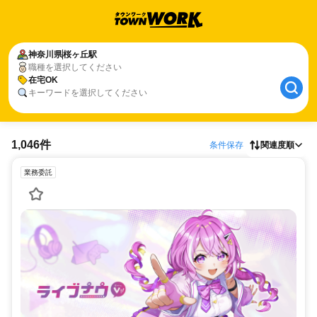
神奈川県
桜ヶ丘駅
職種を選択してください
在宅OK
キーワードを選択してください
1,046件
条件保存
関連度順
業務委託