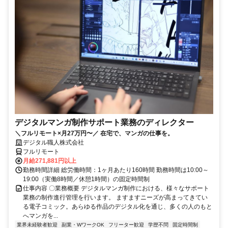
デジタルマンガ制作サポート業務のディレクター
＼フルリモート×月27万円〜／ 在宅で、マンガの仕事を。
デジタル職人株式会社
フルリモート
月給271,881円以上
勤務時間詳細 総労働時間：1ヶ月あたり160時間 勤務時間は10:00～
19:00（実働8時間／休憩1時間）の固定時間制
仕事内容 〇業務概要 デジタルマンガ制作における、様々なサポート
業務の制作進行管理を行います。 ますますニーズが高まってきてい
る電子コミック。あらゆる作品のデジタル化を通じ、多くの人のもと
へマンガを...
業界未経験者歓迎
副業・WワークOK
フリーター歓迎
学歴不問
固定時間制