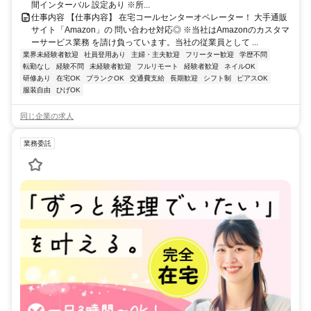
間インターバル 設定あり ※所...
仕事内容 【仕事内容】 在宅コールセンターオペレーター！ 大手通販
サイト「Amazon」の 問い合わせ対応◎ ※当社はAmazonのカスタマ
ーサービス業務 を請け負っています。当社の従業員として ...
業界未経験者歓迎
社員登用あり
主婦・主夫歓迎
フリーター歓迎
学歴不問
転勤なし
経験不問
未経験者歓迎
フルリモート
経験者歓迎
ネイルOK
研修あり
在宅OK
ブランクOK
交通費支給
長期歓迎
シフト制
ピアスOK
服装自由
ひげOK
同じ企業の求人
業務委託