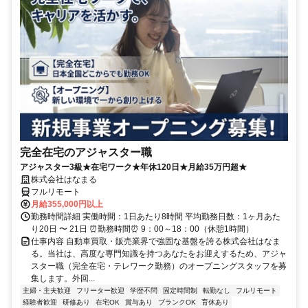
完全在宅のアジャスター職
アジャスター3級★在宅ワーク★年休120日★月給35万円超★
株式会社はなまる
フルリモート
月給355,000円以上
勤務時間詳細 実働時間：1日あたり8時間 平均勤務日数：1ヶ月あた
り20日 〜 21日 ⏰勤務時間⏰ 9：00～18：00（休憩1時間）
仕事内容 自動車買取・販売業界で強固な基盤を誇る株式会社はなま
る。当社は、高度な専門知識を持つあなたをお迎えするため、アジャ
スター職（完全在宅・テレワーク勤務）のオープニングスタッフを募
集します。外回...
主婦・主夫歓迎
フリーター歓迎
学歴不問
固定時間制
転勤なし
フルリモート
経験者歓迎
研修あり
在宅OK
賞与あり
ブランクOK
育休あり