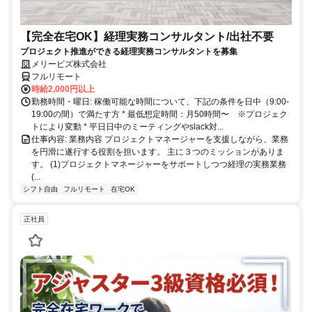
【完全在宅OK】経理実務コンサルタント/出社不要
プロジェクト推進ができる経理実務コンサルタントを募集
メリービズ株式会社
フルリモート
時給2,000円以上
勤務時間・曜日: 稼働可能な時間について、下記の条件を日中（9:00-
19:00の間）で満たす方 * 最低想定時間：月50時間〜 ※プロジェク
トにより変動 * 平日日中のミーティングやslack対...
仕事内容: 業務内容 プロジェクトマネージャーを支援しながら、業務
を円滑に遂行する役割を担います。 主に３つのミッションがありま
す。 (1)プロジェクトマネージャーをサポートしつつ経理の実務業務
(...
シフト自由
フルリモート
在宅OK
正社員