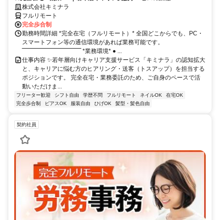
株式会社キミナラ
フルリモート
完全歩合制
勤務時間詳細 *完全在宅（フルリモート）* 全国どこからでも、PC・
スマートフォン等の通信環境があれば業務可能です。
‾‾‾‾‾‾‾‾‾‾‾‾‾‾‾‾‾‾‾‾‾‾‾‾‾‾‾‾‾‾ *業務環境* ● ...
仕事内容 ✨若年層向けキャリア支援サービス「キミナラ」の認知拡大
と、キャリアに悩む方のヒアリング・送客（トスアップ）を担当する
ポジションです。 完全在宅・業務委託のため、ご自身のペースで活
動いただけま...
フリーター歓迎
シフト自由
学歴不問
フルリモート
ネイルOK
在宅OK
完全歩合制
ピアスOK
服装自由
ひげOK
髪型・髪色自由
契約社員