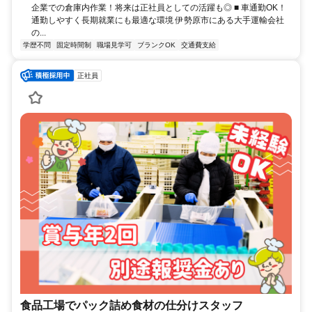
企業での倉庫内作業！将来は正社員としての活躍も◎ ■ 車通勤OK！
通勤しやすく長期就業にも最適な環境 伊勢原市にある大手運輸会社
の...
学歴不問
固定時間制
職場見学可
ブランクOK
交通費支給
正社員
食品工場でパック詰め食材の仕分けスタッフ