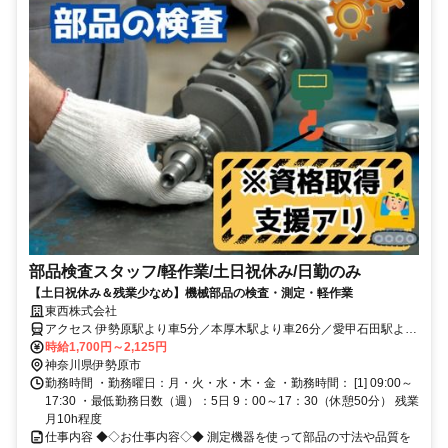
部品検査スタッフ/軽作業/土日祝休み/日勤のみ
【土日祝休み＆残業少なめ】機械部品の検査・測定・軽作業
東西株式会社
アクセス 伊勢原駅より車5分／本厚木駅より車26分／愛甲石田駅より
車16分※車、バイク、自転車通勤可
時給1,700円～2,125円
神奈川県伊勢原市
勤務時間 ・勤務曜日：月・火・水・木・金 ・勤務時間： [1] 09:00～
17:30 ・最低勤務日数（週）：5日 9：00～17：30（休憩50分） 残業
月10h程度
仕事内容 ◆◇お仕事内容◇◆ 測定機器を使って部品の寸法や品質を