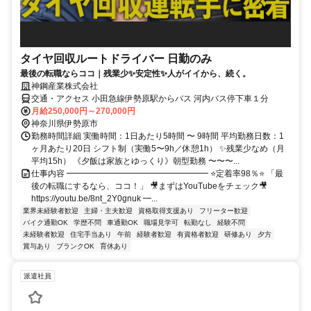
タイヤ回収ルートドライバー 日勤のみ
最後の転職ならココ｜残業少✨安定性✨人がイイから、続く。
神鋼産業株式会社
交通・アクセス 小田急線伊勢原駅からバス 河内バス停下車１分
月給250,000円～270,000円
神奈川県伊勢原市
勤務時間詳細 実働時間：1日あたり5時間 〜 9時間 平均勤務日数：1
ヶ月あたり20日 シフト制（実働5〜9h／休憩1h） ✨残業少なめ（月
平均15h） 《夕飯は家族とゆっくり》朝型勤務 〜〜〜...
仕事内容 ━━━━━━━━━━━━━━━━━ ⭐️定着率98％⭐️ 「最
後の転職にするなら、ココ！」 🎥まずはYouTubeをチェック🎥
https://youtu.be/8nt_2Y0gnuk ━...
業界未経験者歓迎
主婦・主夫歓迎
資格取得支援あり
フリーター歓迎
バイク通勤OK
学歴不問
車通勤OK
職場見学可
転勤なし
経験不問
未経験者歓迎
住宅手当あり
午前
経験者歓迎
有資格者歓迎
研修あり
夕方
賞与あり
ブランクOK
育休あり
派遣社員