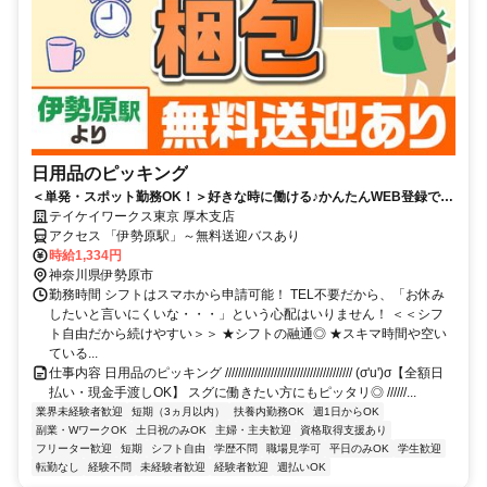
日用品のピッキング
＜単発・スポット勤務OK！＞好きな時に働ける♪かんたんWEB登録で即
勤務！扶養内・Wワークにもオススメ！日払い◎
テイケイワークス東京 厚木支店
アクセス 「伊勢原駅」～無料送迎バスあり
時給1,334円
神奈川県伊勢原市
勤務時間 シフトはスマホから申請可能！ TEL不要だから、「お休み
したいと言いにくいな・・・」という心配はいりません！ ＜＜シフ
ト自由だから続けやすい＞＞ ★シフトの融通◎ ★スキマ時間や空い
ている...
仕事内容 日用品のピッキング /////////////////////////////////////// (σ'u')σ【全額日
払い・現金手渡しOK】 スグに働きたい方にもピッタリ◎ //////...
業界未経験者歓迎
短期（3ヵ月以内）
扶養内勤務OK
週1日からOK
副業・WワークOK
土日祝のみOK
主婦・主夫歓迎
資格取得支援あり
フリーター歓迎
短期
シフト自由
学歴不問
職場見学可
平日のみOK
学生歓迎
転勤なし
経験不問
未経験者歓迎
経験者歓迎
週払いOK