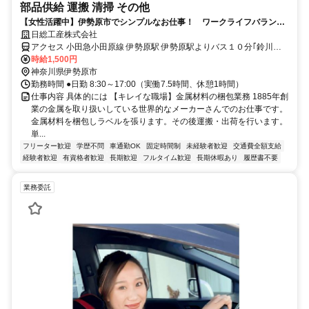
部品供給 運搬 清掃 その他
【女性活躍中】伊勢原市でシンプルなお仕事！ ワークライフバランス
抜群◎
日総工産株式会社
アクセス 小田急小田原線 伊勢原駅 伊勢原駅よりバス１０分｢鈴川会
館前｣下車。
時給1,500円
神奈川県伊勢原市
勤務時間 ●日勤 8:30～17:00（実働7.5時間、休憩1時間）
仕事内容 具体的には 【キレイな職場】金属材料の梱包業務 1885年創
業の金属を取り扱いしている世界的なメーカーさんでのお仕事です。
金属材料を梱包しラベルを張ります。その後運搬・出荷を行います。
単...
フリーター歓迎
学歴不問
車通勤OK
固定時間制
未経験者歓迎
交通費全額支給
経験者歓迎
有資格者歓迎
長期歓迎
フルタイム歓迎
長期休暇あり
履歴書不要
業務委託