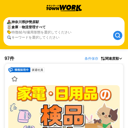
神奈川県
伊勢原駅
倉庫・物流管理すべて
特徴/給与/雇用形態を選択してください
キーワードを選択してください
97件
条件保存
関連度順
派遣社員