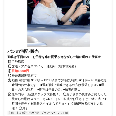
パンの宅配･販売
勤務は平日のみ。お子様を車に同乗させながら一緒に廻れる仕事☆
伊勢原店
交通・アクセス マイカー通勤可（駐車場完備）
日給6,000円
神奈川県伊勢原市
勤務時間詳細 9:00頃～13:30頃まで(※目安時間) ■1日4～4.5h位の短
時間のお仕事です。 ■週4日以上勤務できるの方は優遇します｡ ■週1
日～の方も歓迎！ ■勤務は平日のみ｡ ■扶養内勤...
仕事内容 【新規スタッフ大募集！】 ⭕お子さまの夏休みが終わった
後からの勤務スタートもOK！ （※ご家族やお子さまと一緒に過ごす
時間を優先する勤務スタイルもできます） ⭕未経験者の方も大歓
迎！ ⭕お子...
主婦・主夫歓迎
学歴不問
ブランクOK
シフト制