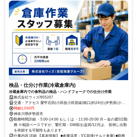
検品・仕分け作業(冷蔵倉庫内)
冷蔵倉庫内での食料品の検品・ハンドフォークでの仕分け作業
株式会社ウィズ/955207
交通・アクセス 愛甲石田(小田急小田原線)南口(約24分),伊勢原(小田
急小田原線/東京メトロ千代田線)南口(約42分),本厚木(小田急小田原
時給1,550円
線/東京メトロ千代田線)北口(約63分)
神奈川県伊勢原市
勤務時間詳細 ・5:00-14:00 もしくは ・11:00-20:00 月～金の週5日勤
務 ※相談ベースですが、繁忙期：GW前/お盆前/12月は、 前倒し出勤
を依頼する可能性もあります。
仕事内容 詳細 【基本情報】 ■倉庫温度：5℃前後(チルド倉庫) ■勤務