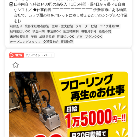
仕事内容 ＼時給1400円の高収入！1日5時間・週4日から選べる自由
なシフト／ ◆仕事内容 ￣￣￣￣￣￣￣￣￣￣￣ 伊勢原市にある物流
会社で、カップ麺の箱をパレットに移し替えるだけのシンプルな作業
をお...
制服あり
業界未経験者歓迎
主婦・主夫歓迎
フリーター歓迎
バイク通勤OK
給料前払いOK
学歴不問
車通勤OK
固定時間制
職場見学可
経験不問
未経験者歓迎
午前
経験者歓迎
即日払いOK
夕方
ブランクOK
オープニングスタッフ
交通費支給
長期歓迎
アルバイト・パート