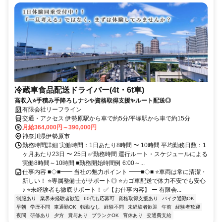
冷蔵車食品配送ドライバー(4t・6t車)
高収入⭐手積み手降ろしナシ✨資格取得支援✨ルート配送◎
有限会社リーフライン
交通・アクセス 伊勢原駅から車で約5分/平塚駅から車で約15分
月給364,000円～390,000円
神奈川県伊勢原市
勤務時間詳細 実働時間：1日あたり8時間 〜 10時間 平均勤務日数：1
ヶ月あたり23日 〜 25日 ✅勤務時間 運行ルート・スケジュールによる
実働8時間～10時間 ■勤務開始時間例 6:00～...
仕事内容 ■◇■━━ 当社の魅力ポイント ━━■◇■ ⭐車両は常に清潔・
新しい！ ⭐専属整備士がサポート◎ ⭐カゴ車配送で体力不安でも安心
♪ ⭐未経験者も徹底サポート！ ✅【お仕事内容】 ー 有限会...
制服あり
業界未経験者歓迎
60代も応募可
資格取得支援あり
バイク通勤OK
早朝
学歴不問
車通勤OK
転勤なし
経験不問
未経験者歓迎
午前
経験者歓迎
夜間
研修あり
夕方
賞与あり
ブランクOK
育休あり
交通費支給