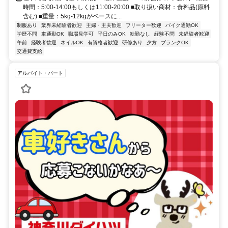
時間：5:00-14:00もしくは11:00-20:00 ■取り扱い商材：食料品(原料
含む) ■重量：5kg-12kgがベースに...
制服あり
業界未経験者歓迎
主婦・主夫歓迎
フリーター歓迎
バイク通勤OK
学歴不問
車通勤OK
職場見学可
平日のみOK
転勤なし
経験不問
未経験者歓迎
午前
経験者歓迎
ネイルOK
有資格者歓迎
研修あり
夕方
ブランクOK
交通費支給
アルバイト・パート