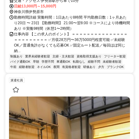
交通・アクセス 伊勢原駅から車で10分
日給13,000円～15,000円
神奈川県伊勢原市
勤務時間詳細 実働時間：1日あたり8時間 平均勤務日数：1ヶ月あた
り20日 〜 23日 【勤務時間】 21:00〜翌8:00 ※コースにより待機時間
あり ※実働9時間（休憩1〜2時間）
仕事内容 【この求人のポイント】 ＝＝＝＝＝＝＝＝＝＝＝＝＝＝＝
＝＝＝＝＝＝＝＝＝ ✅月収28万円〜36万5000円程度可能 ✅未経験
OK／普通免許がなくても応募OK ✅固定ルート配送／毎回ほぼ同じ
納...
制服あり
業界未経験者歓迎
主婦・主夫歓迎
資格取得支援あり
フリーター歓迎
バイク通勤OK
早朝
学歴不問
車通勤OK
転勤なし
経験不問
未経験者歓迎
午前
経験者歓迎
ネイルOK
夜間
有資格者歓迎
研修あり
夕方
ブランクOK
派遣社員