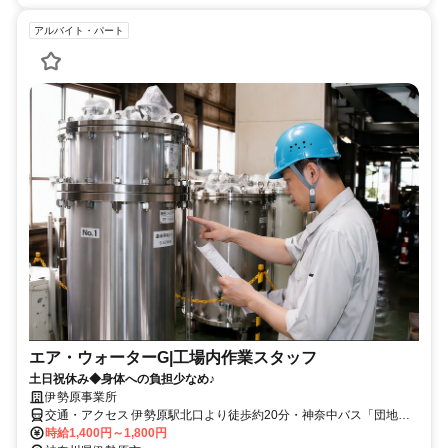
アルバイト・パート
エア・ウォーターG|工場内作業スタッフ
土日祝休み◆身体への負担少なめ♪
伊勢原事業所
交通・アクセス 伊勢原駅北口より徒歩約20分・神奈中バス「団地
南」から徒歩1分
時給1,400円～1,800円