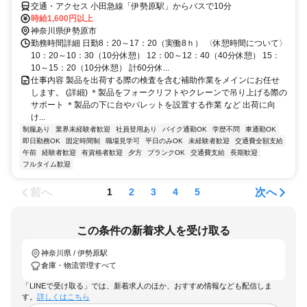
交通・アクセス 小田急線「伊勢原駅」からバスで10分
時給1,600円以上
神奈川県伊勢原市
勤務時間詳細 日勤8：20～17：20（実働8ｈ） 〈休憩時間について〉
10：20～10：30（10分休憩） 12：00～12：40（40分休憩） 15：
10～15：20（10分休憩） 計60分休...
仕事内容 製品を出荷する際の検査を含む補助作業をメインにお任せ
します。 (詳細) ＊製品をフォークリフトやクレーンで吊り上げる際の
サポート ＊製品の下に台やパレットを設置する作業 など 出荷に向
け...
制服あり
業界未経験者歓迎
社員登用あり
バイク通勤OK
学歴不問
車通勤OK
即日勤務OK
固定時間制
職場見学可
平日のみOK
未経験者歓迎
交通費全額支給
午前
経験者歓迎
有資格者歓迎
夕方
ブランクOK
交通費支給
長期歓迎
フルタイム歓迎
前へ
次へ
1
2
3
4
5
この条件の新着求人を受け取る
神奈川県 / 伊勢原駅
倉庫・物流管理すべて
「LINEで受け取る」では、新着求人のほか、おすすめ情報なども配信しま
す。
詳しくはこちら