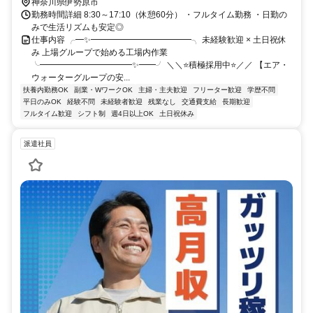
神奈川県伊勢原市
勤務時間詳細 8:30～17:10（休憩60分） ・フルタイム勤務 ・日勤の
みで生活リズムも安定◎
仕事内容 ╭━✨━━━━━━━━━━━━╮ 未経験歓迎 × 土日祝休
み 上場グループで始める工場内作業
╰━━━━━━━━━━━✨━━╯ ＼＼⭐積極採用中⭐／／ 【エア・
ウォーターグループの安...
扶養内勤務OK
副業・WワークOK
主婦・主夫歓迎
フリーター歓迎
学歴不問
平日のみOK
経験不問
未経験者歓迎
残業なし
交通費支給
長期歓迎
フルタイム歓迎
シフト制
週4日以上OK
土日祝休み
派遣社員