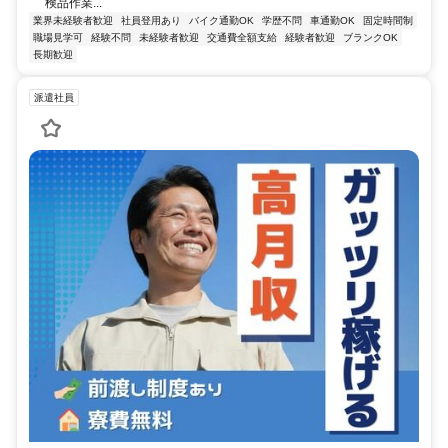
検品作業...
業界未経験者歓迎
社員登用あり
バイク通勤OK
学歴不問
車通勤OK
固定時間制
職場見学可
経験不問
未経験者歓迎
交通費全額支給
経験者歓迎
ブランクOK
長期歓迎
派遣社員