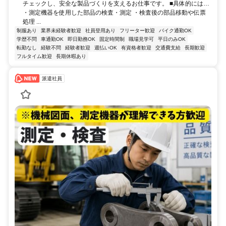
チェックし、安全な製品づくりを支えるお仕事です。 ■具体的には…
・測定機器を使用した部品の検査・測定 ・検査後の部品移動や伝票
処理 ...
制服あり
業界未経験者歓迎
社員登用あり
フリーター歓迎
バイク通勤OK
学歴不問
車通勤OK
即日勤務OK
固定時間制
職場見学可
平日のみOK
転勤なし
経験不問
経験者歓迎
週払いOK
有資格者歓迎
交通費支給
長期歓迎
フルタイム歓迎
長期休暇あり
派遣社員