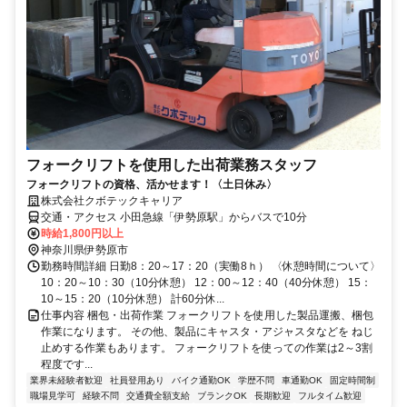
フォークリフトを使用した出荷業務スタッフ
フォークリフトの資格、活かせます！〈土日休み〉
株式会社クボテックキャリア
交通・アクセス 小田急線「伊勢原駅」からバスで10分
時給1,800円以上
神奈川県伊勢原市
勤務時間詳細 日勤8：20～17：20（実働8ｈ） 〈休憩時間について〉
10：20～10：30（10分休憩） 12：00～12：40（40分休憩） 15：
10～15：20（10分休憩） 計60分休...
仕事内容 梱包・出荷作業 フォークリフトを使用した製品運搬、梱包
作業になります。 その他、製品にキャスタ・アジャスタなどを ねじ
止めする作業もあります。 フォークリフトを使っての作業は2～3割
程度です...
業界未経験者歓迎
社員登用あり
バイク通勤OK
学歴不問
車通勤OK
固定時間制
職場見学可
経験不問
交通費全額支給
ブランクOK
長期歓迎
フルタイム歓迎