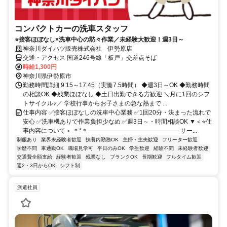
コンパクトカーの洗車スタッフ
⭐接客ほぼなし×洗車中心の黙々作業／未経験大歓迎！週3日～
神奈川ダイハツ販売株式会社 伊勢原店
交通・アクセス 国道246号線「板戸」交差点そば
時給1,300円
神奈川県伊勢原市
勤務時間詳細 9:15～17:45（実働7.5時間） ◆週3日～OK ◆勤務時間
の相談OK ◆残業ほぼなし ◆土日出勤できる方歓迎 ＼月に1回のシフ
トサイクル♪／ 学校行事からお子さまの急な熱まで ...
仕事内容 ✅接客ほぼなしの洗車中心業務 ✅1回20分・決まった流れで
安心 ✅洗車機ありで作業負担少なめ ✅週3日～・時間相談OK ▼＜⭐仕
事内容について＞ ＊*＊――――――――――――――― サー...
制服あり
業界未経験者歓迎
扶養内勤務OK
主婦・主夫歓迎
フリーター歓迎
学歴不問
車通勤OK
職場見学可
平日のみOK
学生歓迎
経験不問
未経験者歓迎
交通費全額支給
経験者歓迎
残業なし
ブランクOK
長期歓迎
フルタイム歓迎
週2・3日からOK
シフト制
派遣社員