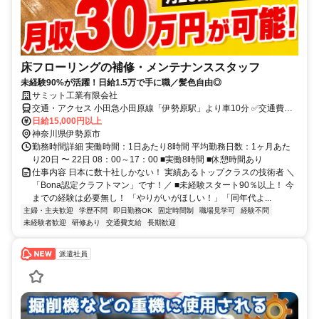
床フローリングの補修・メンテナンススタッフ
未経験90%が活躍！日給1.5万で手に職／髪色自由◎
サミット工業有限会社
交通・アクセス 小田急小田原線「伊勢原駅」より車10分 ✅交通費支
給
日給15,000円以上
神奈川県伊勢原市
勤務時間詳細 実働時間：1日あたり8時間 平均勤務日数：1ヶ月あた
り20日 〜 22日 08：00～17：00 ■実働8時間 ■休憩時間あり
仕事内容 日本に数十社しかない！ 実績あるトップクラスの技術者 ＼
「Bona認定クラフトマン」です！／ ■未経験スタート90％以上！ 今
までの経験は必要無し！ 「やりがいがほしい！」「同年代よ...
主婦・主夫歓迎
学歴不問
即日勤務OK
固定時間制
職場見学可
経験不問
未経験者歓迎
研修あり
交通費支給
長期歓迎
派遣社員