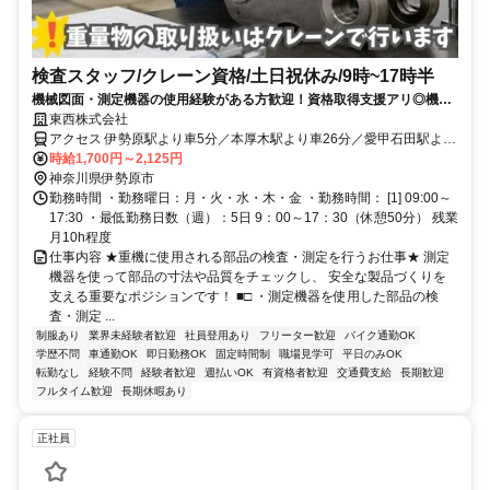
検査スタッフ/クレーン資格/土日祝休み/9時~17時半
機械図面・測定機器の使用経験がある方歓迎！資格取得支援アリ◎機械
部品の検査スタッフ！
東西株式会社
アクセス 伊勢原駅より車5分／本厚木駅より車26分／愛甲石田駅より
車16分※車、バイク、自転車通勤可
時給1,700円～2,125円
神奈川県伊勢原市
勤務時間 ・勤務曜日：月・火・水・木・金 ・勤務時間： [1] 09:00～
17:30 ・最低勤務日数（週）：5日 9：00～17：30（休憩50分） 残業
月10h程度
仕事内容 ★重機に使用される部品の検査・測定を行うお仕事★ 測定
機器を使って部品の寸法や品質をチェックし、 安全な製品づくりを
支える重要なポジションです！ ■□ ・測定機器を使用した部品の検
査・測定 ...
制服あり
業界未経験者歓迎
社員登用あり
フリーター歓迎
バイク通勤OK
学歴不問
車通勤OK
即日勤務OK
固定時間制
職場見学可
平日のみOK
転勤なし
経験不問
経験者歓迎
週払いOK
有資格者歓迎
交通費支給
長期歓迎
フルタイム歓迎
長期休暇あり
正社員