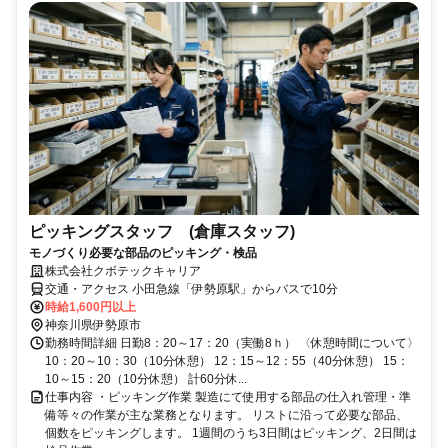
ピッキングスタッフ (倉庫スタッフ)
モノづくり必要な部品のピッキング・検品
株式会社クボテックキャリア
交通・アクセス 小田急線「伊勢原駅」からバスで10分
時給1,600円以上
神奈川県伊勢原市
勤務時間詳細 日勤8：20～17：20（実働8ｈ） 〈休憩時間について〉
10：20～10：30（10分休憩） 12：15～12：55（40分休憩） 15：
10～15：20（10分休憩） 計60分休...
仕事内容 ・ピッキング作業 製造にて使用する部品の仕入れ管理・準
備等々の作業が主な業務となります。 リストに沿って必要な部品、
個数をピッキングします。 1週間のうち3日間はピッキング、2日間は