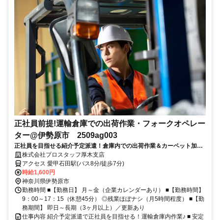
正社員前提!運輸倉庫での出荷作業・フォークオペレー
ター@伊勢原市 2509ag003
正社員を目指せる紹介予定派遣！倉庫内での出荷作業＆カーペット加工
◎フォークリフト未経験も歓迎！
株式会社プロスタッフ厚木支店
アクセス 愛甲石田駅(バス8分/徒歩7分)
時給1,600円
神奈川県伊勢原市
勤務時間 ■【勤務日】 月～金（企業カレンダーあり） ■【勤務時間】
9：00～17：15（休憩45分） ◎残業ほぼナシ（月5時間程度） ■【勤
務期間】 即日～長期（3ヶ月以上）／更新あり
仕事内容 紹介予定派遣で正社員を目指せる！運輸倉庫内作業♪ ■ 安定