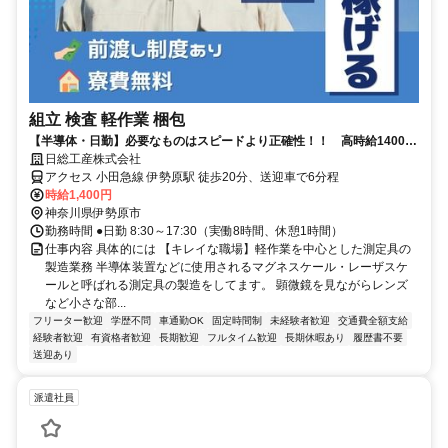
組立 検査 軽作業 梱包
【半導体・日勤】必要なものはスピードより正確性！！ 高時給1400円
◎
日総工産株式会社
アクセス 小田急線 伊勢原駅 徒歩20分、送迎車で6分程
時給1,400円
神奈川県伊勢原市
勤務時間 ●日勤 8:30～17:30（実働8時間、休憩1時間）
仕事内容 具体的には 【キレイな職場】軽作業を中心とした測定具の
製造業務 半導体装置などに使用されるマグネスケール・レーザスケ
ールと呼ばれる測定具の製造をしてます。 顕微鏡を見ながらレンズ
など小さな部...
フリーター歓迎
学歴不問
車通勤OK
固定時間制
未経験者歓迎
交通費全額支給
経験者歓迎
有資格者歓迎
長期歓迎
フルタイム歓迎
長期休暇あり
履歴書不要
送迎あり
派遣社員