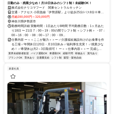
日勤のみ・残業少なめ！月10日休みのシフト制！未経験OK！
株式会社ナリコマフード 関東セントラルキッチン
交通・アクセス 小田急線「伊勢原駅」より徒歩25分/バス8分※車・
バイク通勤OK
月給280,000円～320,000円
神奈川県伊勢原市
勤務時間詳細 実働時間：1日あたり8時間 平均勤務日数：1ヶ月あた
り18日 〜 21日 7：00～19：00の間でシフト制 ＜シフト例＞ ・07：
00～16：00 ・08：00～17：00 ・09...
仕事内容 ー＜＜ここが魅力＞＞ー ✅介護福祉施設向けのお食事を作
る工場 ✅年間休日120日・月10日休み ✅福利厚生充実！ ✅残業少な
め！ ✅希望休は月2～3日取得可！ ー＜＜仕事内容＞＞ー 完成し...
業界未経験者歓迎
バイク通勤OK
車通勤OK
経験不問
研修あり
賞与あり
ブランクOK
育休あり
交通費支給
シフト制
髪型・髪色自由
派遣社員