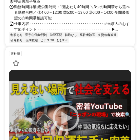
神奈川県平塚市
勤務時間詳細 総労働時間：1週あたり40時間 ＼3つの時間帯から選べ
る勤務形態／ ①4:00～12:00 ②5:00～13:00 ③6:00～14:00 夜間帯希
望の方時間帯相談可能
仕事内容 ･･･････････････････････････････････････ ✅当求人のおす
すめポイント ･･･････････････････････････････････････ ▶...
制服あり
変形労働時間制
学歴不問
転勤なし
経験者歓迎
有資格者歓迎
研修あり
長期歓迎
ピアスOK
ひげOK
正社員