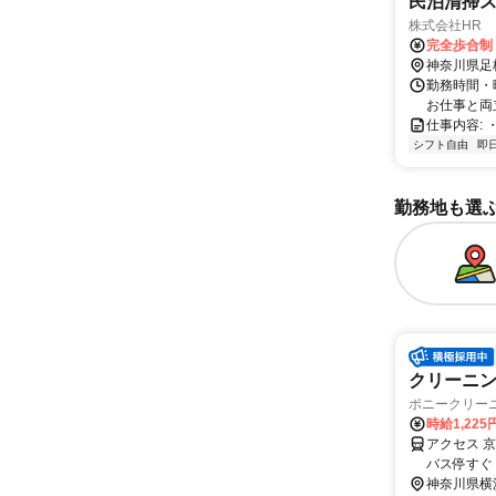
民泊清掃
株式会社HR
完全歩合制
神奈川県足
勤務時間・
お仕事と両
仕事内容: 
シフト自由
即
勤務地も選
クリーニン
ポニークリー
時給1,22
アクセス 
バス停すぐ
神奈川県横