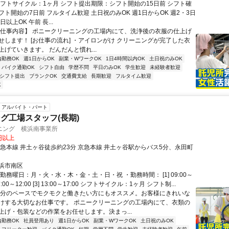
シフトサイクル：1ヶ月 シフト提出期限：シフト開始の15日前 シフト確
ト開始の7日前 フルタイム歓迎 土日祝のみOK 週1日からOK 週2・3日
日以上OK 午前 長...
【仕事内容】 ポニークリーニングの工場内にて、洗浄後の衣服の仕上げ
せします！ [お仕事の流れ] ・アイロンがけ クリーニングが完了した衣
げていきます。 だんだんと慣れ...
内勤務OK
週1日からOK
副業・WワークOK
1日4時間以内OK
土日祝のみOK
バイク通勤OK
シフト自由
学歴不問
平日のみOK
学生歓迎
未経験者歓迎
1シフト提出
ブランクOK
交通費支給
長期歓迎
フルタイム歓迎
K
アルバイト・パート
グ工場スタッフ(長期)
ニング 横浜南事業所
5円以上
京急本線 井土ヶ谷徒歩約23分 京急本線 井土ヶ谷駅からバス5分、永田町
浜市南区
勤務曜日：月・火・水・木・金・土・日・祝 ・勤務時間： [1] 09:00～
] 07:00～12:00 [3] 13:00～17:00 シフトサイクル：1ヶ月 シフト制...
自分のペースでモクモクと働きたい方にもオススメ。お客様にきれいな
けする大切なお仕事です。 ポニークリーニングの工場内にて、衣類の
上げ・包装などの作業をお任せします。決まっ...
内勤務OK
社員登用あり
週1日からOK
副業・WワークOK
土日祝のみOK