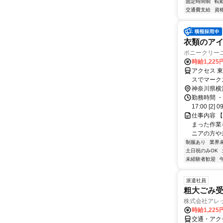
固定時間制
転
交通費支給
資
衣類のアイ
ポニークリー
時給1,225
アクセス 
スでマーク
神奈川県横
勤務時間 ・
17:00 [2] 0
仕事内容 
まった作業
ニアの方や
制服あり
業界
土日祝のみOK
未経験者歓迎
派遣社員
粗大ごみ
株式会社アレッ
時給1,225
交通・アク