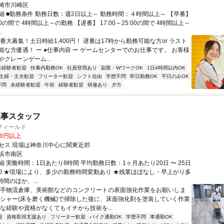
崎市川崎区
細 ■勤務条件 勤務日数：週2日以上～ 勤務時間：４時間以上～ 【早番】
:10の間で 4時間以上～の勤務 【遅番】 17:00～25:00の間で 4時間以上～
.
番大募集！土日時給1,400円！ 遅番は17時から勤務可能な方or ラスト
能な方優遇！ ー ●仕事内容 ー ゲームセンターでのお仕事です。 お客様
クレーンゲーム...
未経験者歓迎
扶養内勤務OK
社員登用あり
副業・WワークOK
1日4時間以内OK
主婦・主夫歓迎
フリーター歓迎
シフト自由
学歴不問
即日勤務OK
平日のみOK
不問
未経験者歓迎
午前
経験者歓迎
研修あり
夕方
工事スタッフ
フィールド
00円以上
セス 現場は神奈川中心に関東近郊
浜市南区
 実働時間：1日あたり8時間 平均勤務日数：1ヶ月あたり20日 〜 25日
7:00 ★現場により、多少の勤務時間変動あり ★残業ほぼなし・早上がり多
時間のほか、...
大手物流倉庫、美術館などのコンクリートの表面強化作業をお願いしま
ッシャー(床を磨く機械)で掃除した後に、床面強化剤を塗装していく作業
殊な経験や資格がなくてもイチから技術を...
迎
資格取得支援あり
フリーター歓迎
バイク通勤OK
学歴不問
車通勤OK