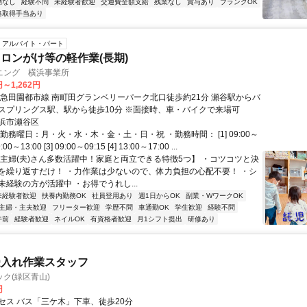
勤なし
経験不問
未経験者歓迎
交通費全額支給
残業なし
賞与あり
ブランクOK
格取得手当あり
アルバイト・パート
ロンがけ等の軽作業(長期)
ニング 横浜事業所
円～1,262円
東急田園都市線 南町田グランベリーパーク北口徒歩約21分 瀬谷駅からバ
スプリングス駅、駅から徒歩10分 ※面接時、車・バイクで来場可
浜市瀬谷区
勤務曜日：月・火・水・木・金・土・日・祝 ・勤務時間： [1] 09:00～
9:00～13:00 [3] 09:00～09:15 [4] 13:00～17:00 ...
【主婦(夫)さん多数活躍中！家庭と両立できる特徴5つ】 ・コツコツと決
を繰り返すだけ！ ・力作業は少ないので、体力負担の心配不要！ ・シ
未経験の方が活躍中 ・お得でうれし...
未経験者歓迎
扶養内勤務OK
社員登用あり
週1日からOK
副業・WワークOK
主婦・主夫歓迎
フリーター歓迎
学歴不問
車通勤OK
学生歓迎
経験不問
午前
経験者歓迎
ネイルOK
有資格者歓迎
月1シフト提出
研修あり
受入れ作業スタッフ
ク(緑区青山)
円
セス バス「三ケ木」下車、徒歩20分