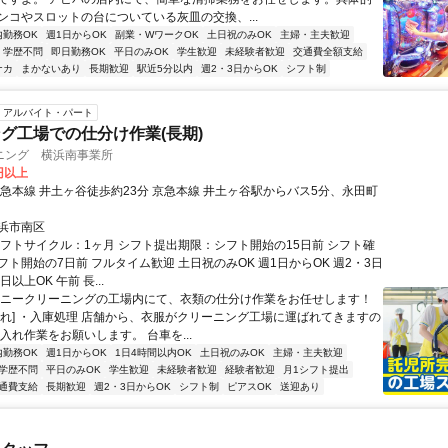
ンコやスロットの台についている灰皿の交換、...
内勤務OK
週1日からOK
副業・WワークOK
土日祝のみOK
主婦・主夫歓迎
学歴不問
即日勤務OK
平日のみOK
学生歓迎
未経験者歓迎
交通費全額支給
ナカ
まかないあり
長期歓迎
駅近5分以内
週2・3日からOK
シフト制
アルバイト・パート
グ工場での仕分け作業(長期)
ニング 横浜南事業所
5円以上
京急本線 井土ヶ谷徒歩約23分 京急本線 井土ヶ谷駅からバス5分、永田町
浜市南区
シフトサイクル：1ヶ月 シフト提出期限：シフト開始の15日前 シフト確
ト開始の7日前 フルタイム歓迎 土日祝のみOK 週1日からOK 週2・3日
日以上OK 午前 長...
ポニークリーニングの工場内にて、衣類の仕分け作業をお任せします！
流れ] ・入庫処理 店舗から、衣服がクリーニング工場に運ばれてきますの
入れ作業をお願いします。 台車を...
内勤務OK
週1日からOK
1日4時間以内OK
土日祝のみOK
主婦・主夫歓迎
学歴不問
平日のみOK
学生歓迎
未経験者歓迎
経験者歓迎
月1シフト提出
通費支給
長期歓迎
週2・3日からOK
シフト制
ピアスOK
送迎あり