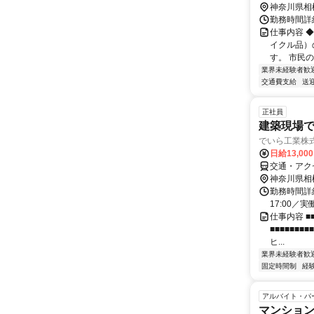
神奈川県相
勤務時間詳細
仕事内容 
イクル品）
す。 市民
業界未経験者歓
交通費支給
送
正社員
建築現場
でいら工業株
日給13,00
交通・アク
神奈川県相
勤務時間詳細
17:00／
仕事内容 ■■
■■■■■■
ヒ...
業界未経験者歓
固定時間制
経
アルバイト・パ
マンショ