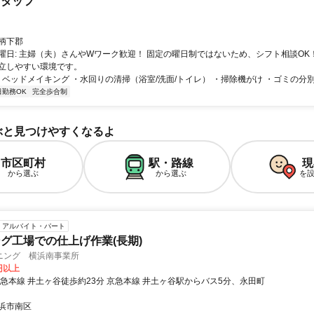
スタッフ
柄下郡
曜日: 主婦（夫）さんやWワーク歓迎！ 固定の曜日制ではないため、シフト相談OK
立しやすい環境です。
・ベッドメイキング ・水回りの清掃（浴室/洗面/トイレ） ・掃除機がけ ・ゴミの分別
日勤務OK
完全歩合制
ぶと見つけやすくなるよ
市区町村
駅・路線
現
から選ぶ
から選ぶ
を
アルバイト・パート
グ工場での仕上げ作業(長期)
ニング 横浜南事業所
5円以上
京急本線 井土ヶ谷徒歩約23分 京急本線 井土ヶ谷駅からバス5分、永田町
浜市南区