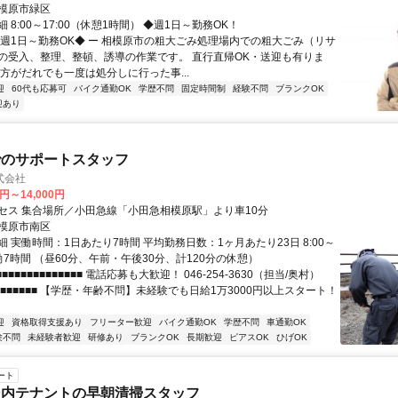
模原市緑区
 8:00～17:00（休憩1時間） ◆週1日～勤務OK！
◆週1日～勤務OK◆ ー 相模原市の粗大ごみ処理場内での粗大ごみ（リサ
の受入、整理、整頓、誘導の作業です。 直行直帰OK・送迎も有りま
の方がだれでも一度は処分しに行った事...
迎
60代も応募可
バイク通勤OK
学歴不問
固定時間制
経験不問
ブランクOK
迎あり
でのサポートスタッフ
式会社
0円～14,000円
セス 集合場所／小田急線「小田急相模原駅」より車10分
模原市南区
 実働時間：1日あたり7時間 平均勤務日数：1ヶ月あたり23日 8:00～
実働7時間 （昼60分、午前・午後30分、計120分の休憩）
■■■■■■■■■■■■■ 電話応募も大歓迎！ 046-254-3630（担当/奥村）
■■■■■■■■■ 【学歴・年齢不問】未経験でも日給1万3000円以上スタート！
迎
資格取得支援あり
フリーター歓迎
バイク通勤OK
学歴不問
車通勤OK
験不問
未経験者歓迎
研修あり
ブランクOK
長期歓迎
ピアスOK
ひげOK
ート
ン内テナントの早朝清掃スタッフ