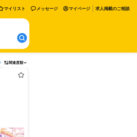
マイリスト
メッセージ
マイページ
求人掲載のご相談
存
関連度順