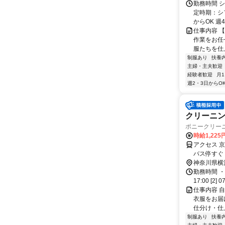
勤務時間 
定時期：シフ
からOK 週4
仕事内容 
作業をお任
服たちを仕上
制服あり
扶養
主婦・主夫歓迎
経験者歓迎
月
週2・3日からO
クリーニン
ポニークリー
時給1,22
アクセス 
バス停すぐ
神奈川県横
勤務時間 ・
17:00 [2
仕事内容 
衣服をお届
仕分け・仕
制服あり
扶養