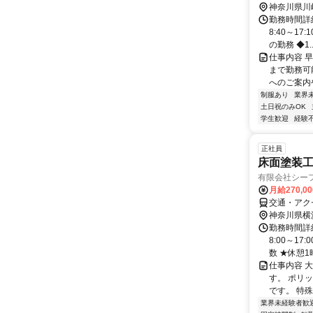
神奈川県川
勤務時間詳
8:40～17
の勤務 ◆1..
仕事内容 早
まで勤務可
へのご案内や
制服あり
業界
土日祝のみOK
学生歓迎
経験
正社員
床面塗装
有限会社シー
月給270,0
交通・アク
神奈川県横
勤務時間詳細
8:00～1
数 ★休憩1
仕事内容 
す。 ポリ
です。 特
業界未経験者歓