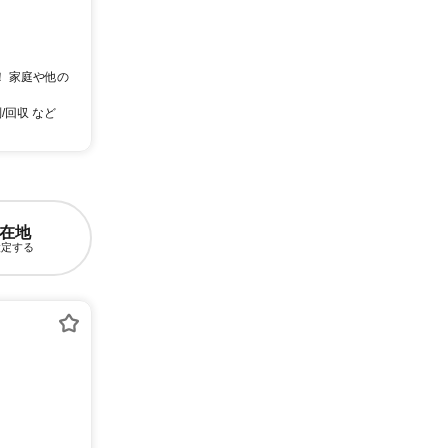
！ 家庭や他の
/回収 など
在地
設定する