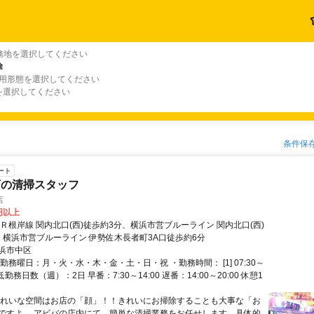
務地を選択してください
除
雇用形態を選択してください
を選択してください
条件保
ート
店の清掃スタッフ
店
0円以上
Ｒ根岸線 関内北口(西)徒歩約3分、横浜市営ブルーライン 関内北口(西)
、横浜市営ブルーライン 伊勢佐木長者町3A口徒歩約6分
浜市中区
勤務曜日：月・火・水・木・金・土・日・祝 ・勤務時間： [1] 07:30～
最低勤務日数（週）：2日 早番：7:30～14:00 遅番：14:00～20:00 休憩1
きれいな空間はお店の「顔」！！きれいにお掃除することも大事な「お
ですよ。 アビバの店内にて、簡単な清掃業務をお任せします。具体的