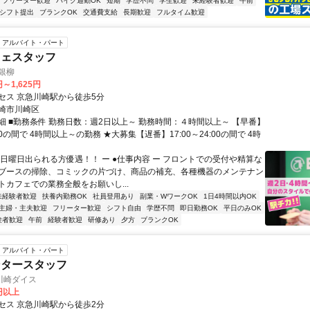
フリーター歓迎
バイク通勤OK
短期
学歴不問
学生歓迎
未経験者歓迎
午前
1シフト提出
ブランクOK
交通費支給
長期歓迎
フルタイム歓迎
アルバイト・パート
フェスタッフ
崎銀柳
円～1,625円
セス 京急川崎駅から徒歩5分
崎市川崎区
細 ■勤務条件 勤務日数：週2日以上～ 勤務時間：４時間以上～ 【早番】
:10の間で 4時間以上～の勤務 ★大募集【遅番】17:00～24:00の間で 4時
◆日曜日出られる方優遇！！ ー ●仕事内容 ー フロントでの受付や精算な
ブースの掃除、コミックの片づけ、商品の補充、各種機器のメンテナン
トカフェでの業務全般をお願いし...
未経験者歓迎
扶養内勤務OK
社員登用あり
副業・WワークOK
1日4時間以内OK
主婦・主夫歓迎
フリーター歓迎
シフト自由
学歴不問
即日勤務OK
平日のみOK
験者歓迎
午前
経験者歓迎
研修あり
夕方
ブランクOK
アルバイト・パート
ンタースタッフ
川崎ダイス
0円以上
セス 京急川崎駅から徒歩2分