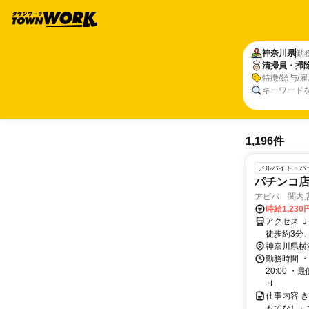
神奈川県
勤
清掃員・掃
特徴/給与/
キーワード
1,196件
アルバイト・パ
パチンコ
アビバ 関内
時給1,23
アクセス Ｊ
徒歩約3分
神奈川県横
勤務時間 ・
20:00 ・
Ｈ
仕事内容 
もてなし」