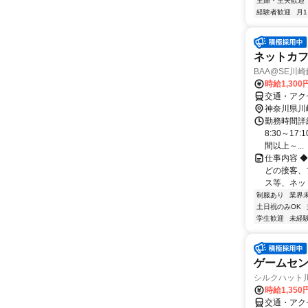
主婦・主夫歓迎
経験者歓迎
月
ネットカ
BAA@SE川
時給1,300
交通・アク
神奈川県川
勤務時間詳
8:30～17
間以上～...
仕事内容 
どの接客、
ス等、ネッ
制服あり
業界
土日祝のみOK
学生歓迎
未経
ゲームセ
シルクハット
時給1,35
交通・アク