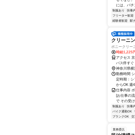
には、パチ
制服あり
扶養
フリーター歓迎
経験者歓迎
駅
クリーニン
ポニークリー
時給1,22
アクセス 
バス停すぐ
神奈川県横
勤務時間 
定時期：シフ
からOK 週4
仕事内容 
[お仕事の
で その受け
制服あり
扶養
バイク通勤OK
ブランクOK
交
業務委託