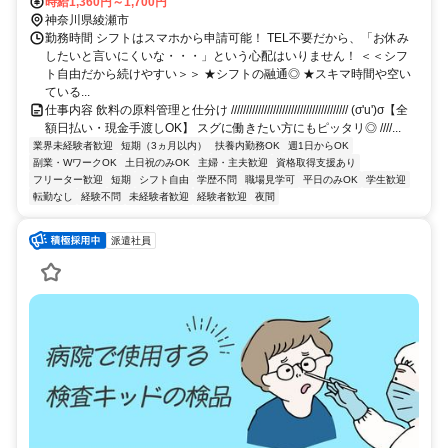
時給1,360円～1,700円
神奈川県綾瀬市
勤務時間 シフトはスマホから申請可能！ TEL不要だから、「お休み
したいと言いにくいな・・・」という心配はいりません！ ＜＜シフ
ト自由だから続けやすい＞＞ ★シフトの融通◎ ★スキマ時間や空い
ている...
仕事内容 飲料の原料管理と仕分け /////////////////////////////////////// (σ'u')σ【全
額日払い・現金手渡しOK】 スグに働きたい方にもピッタリ◎ ////...
業界未経験者歓迎
短期（3ヵ月以内）
扶養内勤務OK
週1日からOK
副業・WワークOK
土日祝のみOK
主婦・主夫歓迎
資格取得支援あり
フリーター歓迎
短期
シフト自由
学歴不問
職場見学可
平日のみOK
学生歓迎
転勤なし
経験不問
未経験者歓迎
経験者歓迎
夜間
派遣社員