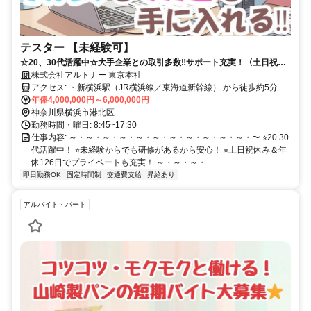
テスター 【未経験可】
☆20、30代活躍中☆大手企業との取引多数‼サポート充実！〈土日祝休
み・年間休日126日◎〉
株式会社アルトナー 東京本社
アクセス: ・新横浜駅（JR横浜線／東海道新幹線） から徒歩約5分 ・
新横浜駅（横浜市営地下鉄ブルーライン） 徒歩約2分
年俸4,000,000円～6,000,000円
神奈川県横浜市港北区
勤務時間・曜日: 8:45~17:30
仕事内容: ～・～・～・～・～・～・～・～・～・～・～・〜 ⭐︎20.30
代活躍中！ ⭐︎未経験からでも研修があるから安心！ ⭐︎土日祝休み＆年
休126日でプライベートも充実！ ～・～・～・...
即日勤務OK
固定時間制
交通費支給
昇給あり
アルバイト・パート