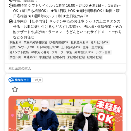
神奈川県鎌倉市
勤務時間 シフトサイクル：1週間 16:00～24:00 ★週2日～、1日3h～
OK（週1日も相談OK） ★週4日以上OK ★短時間勤務OK！時間・曜
日応相談 ★1週間毎のシフト制 ★土日祝のみOK ...
仕事内容 【仕事内容】キッチン中心のお仕事 シャリの上にネタをの
せる・お皿に盛り付けるなどのすし製造や、洗い場・炊飯作業・その
他デザートや揚げ物・ラーメン・うどんといったサイドメニュー作り
などをお任せ...
制服あり
業界未経験者歓迎
扶養内勤務OK
社員登用あり
週1日からOK
副業・WワークOK
1日4時間以内OK
土日祝のみOK
主婦・主夫歓迎
週1シフト提出
60代も応募可
フリーター歓迎
給料前払いOK
シフト自由
学歴不問
車通勤OK
学生歓迎
経験不問
未経験者歓迎
経験者歓迎
同じ企業の求人
正社員