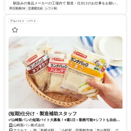
馴染みの食品メーカーの工場内で 製造・仕分けのお仕事をお願い...
即日勤務OK
交通費支給
シフト制
アルバイト・パート
(短期)仕分け・製造補助スタッフ
✅山崎製パンの短期バイト大募集！⭐週1日～勤務可能⭐シフトも自由に
調整可能なのでプライベートと両立しやすいお仕事♪
山崎製パン株式会社
アクセス: ・JR「新横浜駅」「小机駅」田園都市線「市が尾駅」 グリ