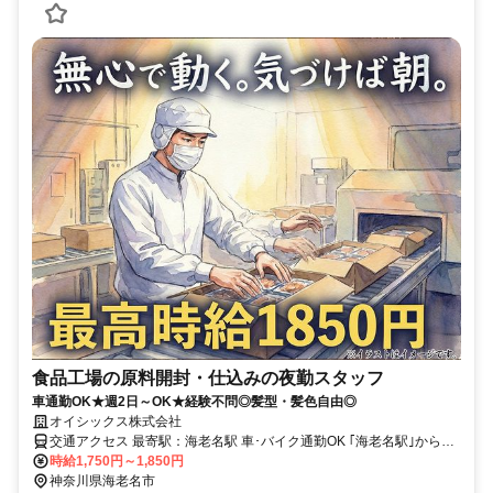
食品工場の原料開封・仕込みの夜勤スタッフ
車通勤OK★週2日～OK★経験不問◎髪型・髪色自由◎
オイシックス株式会社
交通アクセス 最寄駅：海老名駅 車･バイク通勤OK ｢海老名駅｣から送
迎バス有
時給1,750円～1,850円
神奈川県海老名市