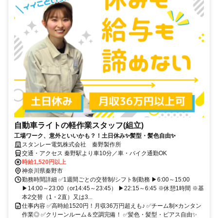
自動車ライトの軽作業スタッフ(組立)
工場ワーク、意外といいかも？！土日休み✨髪型・髪色自由✨
スタンレー電気株式会社 秦野製作所
交通・アクセス 秦野駅より車10分／車・バイク通勤OK
時給1,520円以上
神奈川県秦野市
勤務時間詳細 ✅1週間ごとの交替制/シフト制勤務 ▶6:00～15:00
▶14:00～23:00（or14:45～23:45） ▶22:15～6:45 ※休憩1時間 ※基
本2交替（1・2直）又は3...
仕事内容 ✅高時給1520円！月収36万円超えも♪ ✅チーム制×カンタン
作業◎ ✅クリーンルーム＆空調完備！ ✅髪色・髪型・ピアス自由✨