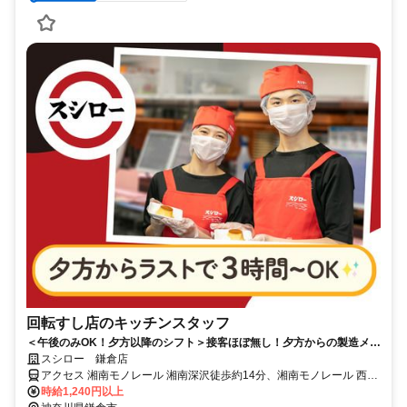
回転すし店のキッチンスタッフ
＜午後のみOK！夕方以降のシフト＞接客ほぼ無し！夕方からの製造メイ
ンでコツコツ働ける
スシロー 鎌倉店
アクセス 湘南モノレール 湘南深沢徒歩約14分、湘南モノレール 西鎌
倉徒歩約22分、湘南モノレール 湘南町屋徒歩約24分
時給1,240円以上