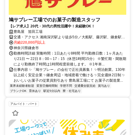
鳩サブレー工場でのお菓子の製造スタッフ
【レア求人】20代・30代の男性活躍中！未経験OK！
豊島屋 笛田工場
交通・アクセス 湘南深沢駅より徒歩5分／大船駅、藤沢駅、鎌倉駅か
らバスあり
月給220,000円以上
神奈川県鎌倉市
勤務時間詳細 実働時間：1日あたり8時間 平均勤務日数：1ヶ月あた
り21日 〜 22日 8：00～17：15（休憩1時間15分） ※繁忙期・閑散期
により勤務終了時間は1時間程度前後します。 ※1年単...
仕事内容 ✨「鳩サブレー」の会社で正社員募集！ ✨明治創業。130年
以上続く安定企業 ✨鎌倉周辺・地域密着で働ける ✨完全週休2日制 ✨
おいしいお菓子の従業員割引あり 豊島屋工場にて お菓子の製造業...
業界未経験者歓迎
変形労働時間制
学歴不問
交通費全額支給
賞与あり
ブランクOK
育休あり
駅近5分以内
寮・社宅あり
アルバイト・パート