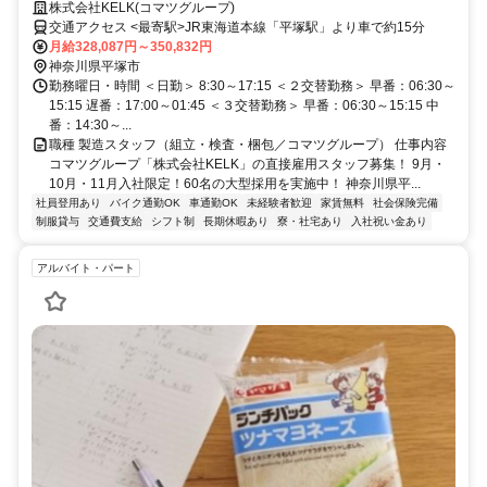
40万円｜月収35万円以上可
株式会社KELK(コマツグループ)
交通アクセス <最寄駅>JR東海道本線「平塚駅」より車で約15分
月給328,087円～350,832円
神奈川県平塚市
勤務曜日・時間 ＜日勤＞ 8:30～17:15 ＜２交替勤務＞ 早番：06:30～
15:15 遅番：17:00～01:45 ＜３交替勤務＞ 早番：06:30～15:15 中
番：14:30～...
職種 製造スタッフ（組立・検査・梱包／コマツグループ） 仕事内容
コマツグループ「株式会社KELK」の直接雇用スタッフ募集！ 9月・
10月・11月入社限定！60名の大型採用を実施中！ 神奈川県平...
社員登用あり
バイク通勤OK
車通勤OK
未経験者歓迎
家賃無料
社会保険完備
制服貸与
交通費支給
シフト制
長期休暇あり
寮・社宅あり
入社祝い金あり
アルバイト・パート