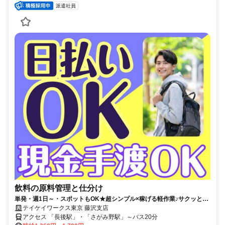
派遣社員
飲料の原料管理と仕分け
単発・週1日～・スポットもOK★超シンプル×稼げる軽作業♪サクッと登
録！扶養内・Wワーク◎
テイケイワークス東京 藤沢支店
アクセス 「長後駅」・「さがみ野駅」～バス20分