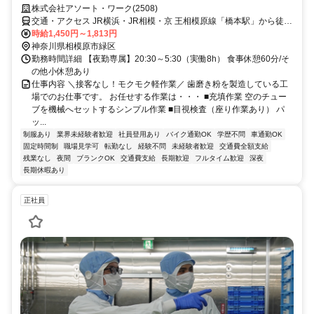
株式会社アソート・ワーク(2508)
交通・アクセス JR横浜・JR相模・京 王相模原線「橋本駅」から徒歩
11分
時給1,450円～1,813円
神奈川県相模原市緑区
勤務時間詳細 【夜勤専属】20:30～5:30（実働8h） 食事休憩60分/そ
の他小休憩あり
仕事内容 ＼接客なし！モクモク軽作業／ 歯磨き粉を製造している工
場でのお仕事です。 お任せする作業は・・・ ■充填作業 空のチュー
ブを機械へセットするシンプル作業 ■目視検査（座り作業あり） パ
ッ...
制服あり
業界未経験者歓迎
社員登用あり
バイク通勤OK
学歴不問
車通勤OK
固定時間制
職場見学可
転勤なし
経験不問
未経験者歓迎
交通費全額支給
残業なし
夜間
ブランクOK
交通費支給
長期歓迎
フルタイム歓迎
深夜
長期休暇あり
正社員