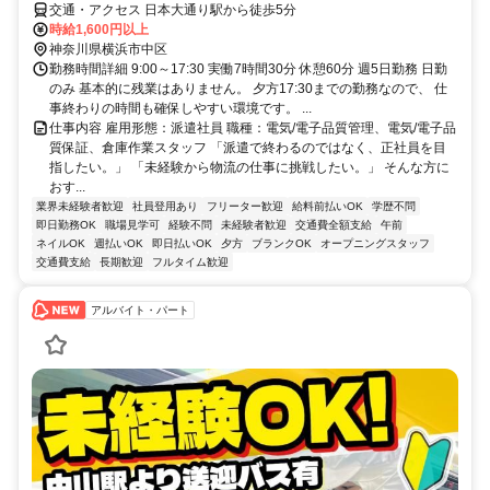
交通・アクセス 日本大通り駅から徒歩5分
時給1,600円以上
神奈川県横浜市中区
勤務時間詳細 9:00～17:30 実働7時間30分 休憩60分 週5日勤務 日勤
のみ 基本的に残業はありません。 夕方17:30までの勤務なので、 仕
事終わりの時間も確保しやすい環境です。 ...
仕事内容 雇用形態：派遣社員 職種：電気/電子品質管理、電気/電子品
質保証、倉庫作業スタッフ 「派遣で終わるのではなく、正社員を目
指したい。」 「未経験から物流の仕事に挑戦したい。」 そんな方に
おす...
業界未経験者歓迎
社員登用あり
フリーター歓迎
給料前払いOK
学歴不問
即日勤務OK
職場見学可
経験不問
未経験者歓迎
交通費全額支給
午前
ネイルOK
週払いOK
即日払いOK
夕方
ブランクOK
オープニングスタッフ
交通費支給
長期歓迎
フルタイム歓迎
アルバイト・パート