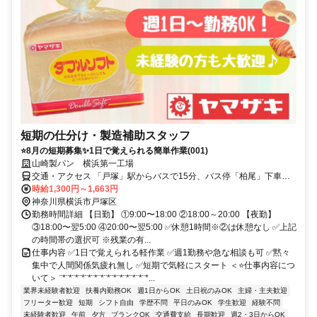
短期の仕分け・製造補助スタッフ
⭐8月の短期募集✨1日で覚えられる簡単作業(001)
山崎製パン 横浜第一工場
交通・アクセス 「戸塚」駅からバスで15分、バス停「柏尾」下車ス
グ
時給1,300円～1,663円
神奈川県横浜市戸塚区
勤務時間詳細 【日勤】 ①9:00〜18:00 ②18:00～20:00 【夜勤】
③18:00〜翌5:00 ④20:00〜翌5:00 ✅休憩1時間※②は休憩なし ✅上記
の時間帯の選択可 ※残業の有...
仕事内容 ✅1日で覚えられる軽作業 ✅週1勤務や急な相談も可 ✅黙々
集中で人間関係気疲れ無し ✅短期で気軽にスタート ＜⭐仕事内容につ
いて＞ ¨*¨*¨*¨*¨*¨*¨*¨*¨*¨*¨*¨*¨*¨*...
業界未経験者歓迎
扶養内勤務OK
週1日からOK
土日祝のみOK
主婦・主夫歓迎
フリーター歓迎
短期
シフト自由
学歴不問
平日のみOK
学生歓迎
経験不問
未経験者歓迎
午前
夕方
ブランクOK
交通費支給
長期歓迎
週2・3日からOK