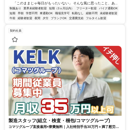
「このままじゃ毎日がもったいない」 そんな風に思ったこと、あ...
制服あり
業界未経験者歓迎
短期（3ヵ月以内）
フリーター歓迎
バイク通勤OK
短期
早朝
学歴不問
車通勤OK
職場見学可
転勤なし
経験不問
未経験者歓迎
午前
経験者歓迎
夜間
夕方
ブランクOK
交通費支給
フルタイム歓迎
契約社員
製造スタッフ(組立・検査・梱包/コマツグループ)
コマツグループ直接雇用×寮費無料｜入社特別手当30万円＋満了慰労金