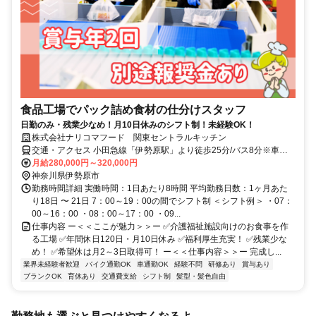
食品工場でパック詰め食材の仕分けスタッフ
日勤のみ・残業少なめ！月10日休みのシフト制！未経験OK！
株式会社ナリコマフード 関東セントラルキッチン
交通・アクセス 小田急線「伊勢原駅」より徒歩25分/バス8分※車・
バイク通勤OK
月給280,000円～320,000円
神奈川県伊勢原市
勤務時間詳細 実働時間：1日あたり8時間 平均勤務日数：1ヶ月あた
り18日 〜 21日 7：00～19：00の間でシフト制 ＜シフト例＞ ・07：
00～16：00 ・08：00～17：00 ・09...
仕事内容 ー＜＜ここが魅力＞＞ー ✅介護福祉施設向けのお食事を作
る工場 ✅年間休日120日・月10日休み ✅福利厚生充実！ ✅残業少な
め！ ✅希望休は月2～3日取得可！ ー＜＜仕事内容＞＞ー 完成し...
業界未経験者歓迎
バイク通勤OK
車通勤OK
経験不問
研修あり
賞与あり
ブランクOK
育休あり
交通費支給
シフト制
髪型・髪色自由