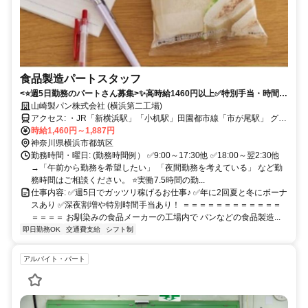
食品製造パートスタッフ
<⭐週5日勤務のパートさん募集>✨高時給1460円以上✅特別手当・時間手
当あり✅賞与も年２回あり！✅社割販売あり
山崎製パン株式会社 (横浜第二工場)
アクセス: ・JR「新横浜駅」「小机駅」田園都市線「市が尾駅」 グリ
ーンライン「川和町駅」より東急バス03系統乗車 →「川向町」下
時給1,460円～1,887円
車、徒歩3分 ・JR「中山駅」「菊名駅」「鶴見駅」 ブルーライン
神奈川県横浜市都筑区
「新羽駅」東急東横線「大倉山駅」 より横浜市営バス41系統乗車
勤務時間・曜日: (勤務時間例） ✅9:00～17:30他 ✅18:00～翌2:30他
→「東方町」下車、徒歩5分 ・JR「鴨居駅」徒歩30分 ・車、バイ
→「午前から勤務を希望したい」 「夜間勤務を考えている」 など勤
ク、自転車通勤OK ※車通勤の場合、駐車場代3300円を 給与から天
務時間はご相談ください。 ⭐実働7.5時間の勤...
引きさせて頂きます。
仕事内容: ✅週5日でガッツリ稼げるお仕事♪ ✅年に2回夏と冬にボーナ
スあり ✅深夜割増や特別時間手当あり！ ＝＝＝＝＝＝＝＝＝＝＝＝
＝＝＝＝ お馴染みの食品メーカーの工場内で パンなどの食品製造...
即日勤務OK
交通費支給
シフト制
アルバイト・パート