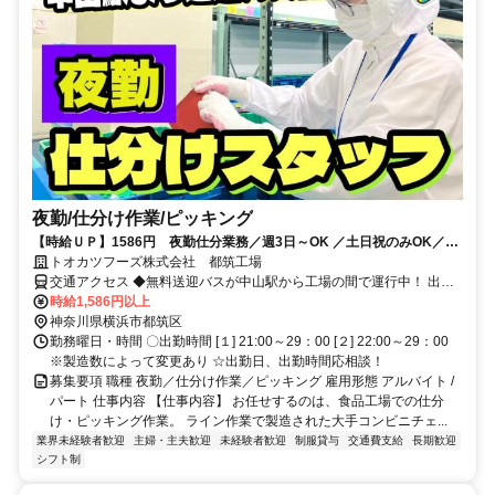
夜勤/仕分け作業/ピッキング
【時給ＵＰ】1586円 夜勤仕分業務／週3日～OK ／土日祝のみOK／中
山駅送迎バス有
トオカツフーズ株式会社 都筑工場
交通アクセス ◆無料送迎バスが中山駅から工場の間で運行中！ 出退
勤時間は【15分ごと】に運行しているので安心！ ◆JR横浜線「中山
時給1,586円以上
駅」より徒歩１９分 横浜市営地下鉄グリーンライン「川和町駅」よ
神奈川県横浜市都筑区
り徒歩１４分 その他： バイク・自転車通勤OK（駐輪場完備） 交通費
勤務曜日・時間 〇出勤時間 [１] 21:00～29：00 [２] 22:00～29：00
全額支給（※規定あり）
※製造数によって変更あり ☆出勤日、出勤時間応相談！
募集要項 職種 夜勤／仕分け作業／ピッキング 雇用形態 アルバイト /
パート 仕事内容 【仕事内容】 お任せするのは、食品工場での仕分
け・ピッキング作業。 ライン作業で製造された大手コンビニチェ...
業界未経験者歓迎
主婦・主夫歓迎
未経験者歓迎
制服貸与
交通費支給
長期歓迎
シフト制