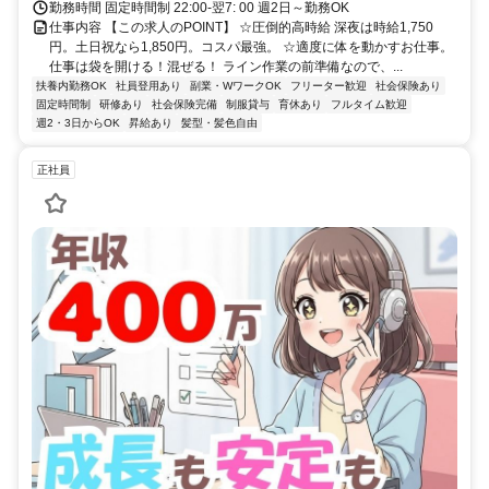
勤務時間 固定時間制 22:00-翌7: 00 週2日～勤務OK
仕事内容 【この求人のPOINT】 ☆圧倒的高時給 深夜は時給1,750
円。土日祝なら1,850円。コスパ最強。 ☆適度に体を動かすお仕事。
仕事は袋を開ける！混ぜる！ ライン作業の前準備なので、...
扶養内勤務OK
社員登用あり
副業・WワークOK
フリーター歓迎
社会保険あり
固定時間制
研修あり
社会保険完備
制服貸与
育休あり
フルタイム歓迎
週2・3日からOK
昇給あり
髪型・髪色自由
正社員