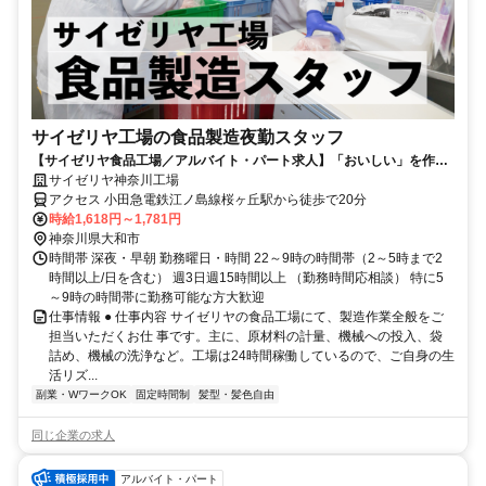
サイゼリヤ工場の食品製造夜勤スタッフ
【サイゼリヤ食品工場／アルバイト・パート求人】「おいしい」を作る
食品製造スタッフ募集！
サイゼリヤ神奈川工場
アクセス 小田急電鉄江ノ島線桜ヶ丘駅から徒歩で20分
時給1,618円～1,781円
神奈川県大和市
時間帯 深夜・早朝 勤務曜日・時間 22～9時の時間帯（2～5時まで2
時間以上/日を含む） 週3日週15時間以上 （勤務時間応相談） 特に5
～9時の時間帯に勤務可能な方大歓迎
仕事情報 ● 仕事内容 サイゼリヤの食品工場にて、製造作業全般をご
担当いただくお仕 事です。主に、原材料の計量、機械への投入、袋
詰め、機械の洗浄など。工場は24時間稼働しているので、ご自身の生
活リズ...
副業・WワークOK
固定時間制
髪型・髪色自由
同じ企業の求人
アルバイト・パート