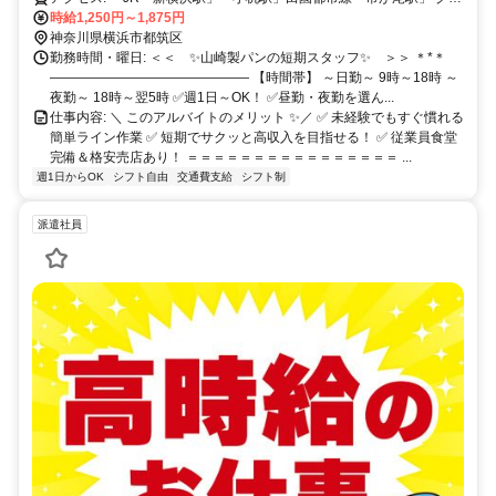
ーンライン「川和町駅」より東急バス03系統乗車 →「川向町」下
時給1,250円～1,875円
車、徒歩3分 ・JR「中山駅」「菊名駅」「鶴見駅」 ブルーライン
神奈川県横浜市都筑区
「新羽駅」東急東横線「大倉山駅」 より横浜市営バス41系統乗車
勤務時間・曜日: ＜＜ ✨山崎製パンの短期スタッフ✨ ＞＞ ＊*＊
→「東方町」下車、徒歩5分 ・JR「鴨居駅」徒歩30分 ＊駅からバス
――――――――――――――― 【時間帯】 ～日勤～ 9時～18時 ～
通勤が便利です 小机駅までの送りバスもご用意しています♪(夜勤勤務
夜勤～ 18時～翌5時 ✅週1日～OK！ ✅昼勤・夜勤を選ん...
限定)
仕事内容: ＼ このアルバイトのメリット ✨／ ✅ 未経験でもすぐ慣れる
簡単ライン作業 ✅ 短期でサクッと高収入を目指せる！ ✅ 従業員食堂
完備＆格安売店あり！ ＝＝＝＝＝＝＝＝＝＝＝＝＝＝＝＝ ...
週1日からOK
シフト自由
交通費支給
シフト制
派遣社員