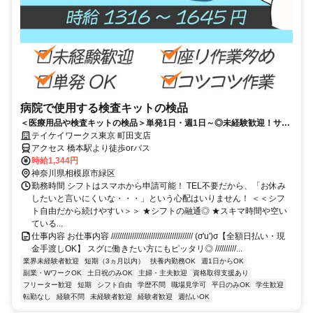
病院で使用する検査キットの検品
＜医療用品や検査キットの検品＞単発1日・週1日～◎未経験歓迎！サク
ッと登録！扶養内・WワークOK！日払い♪
テイケイワークス東京 町田支店
アクセス 橋本駅より徒歩orバス
時給1,344円
神奈川県相模原市緑区
勤務時間 シフトはスマホから申請可能！ TEL不要だから、「お休み
したいと言いにくいな・・・」という心配はいりません！ ＜＜シフ
ト自由だから続けやすい＞＞ ★シフトの融通◎ ★スキマ時間や空い
ている...
仕事内容 お仕事内容 /////////////////////////////////////// (σ'u')σ【全額日払い・現
金手渡しOK】 スグに働きたい方にもピッタリ◎ //////////...
業界未経験者歓迎
短期（3ヵ月以内）
扶養内勤務OK
週1日からOK
副業・WワークOK
土日祝のみOK
主婦・主夫歓迎
資格取得支援あり
フリーター歓迎
短期
シフト自由
学歴不問
職場見学可
平日のみOK
学生歓迎
転勤なし
経験不問
未経験者歓迎
経験者歓迎
週払いOK