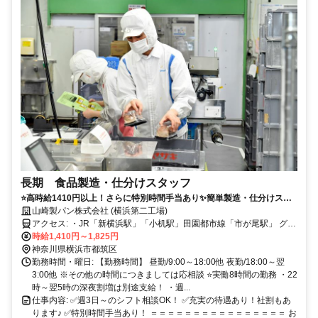
長期 食品製造・仕分けスタッフ
⭐高時給1410円以上！さらに特別時間手当あり✨簡単製造・仕分けスタ
ッフ大募集！
山崎製パン株式会社 (横浜第二工場)
アクセス: ・JR「新横浜駅」「小机駅」田園都市線「市が尾駅」 グリ
ーンライン「川和町駅」より東急バス03系統乗車 →「川向町」下
時給1,410円～1,825円
車、徒歩3分 ・JR「中山駅」「菊名駅」「鶴見駅」 ブルーライン
神奈川県横浜市都筑区
「新羽駅」東急東横線「大倉山駅」 より横浜市営バス41系統乗車
勤務時間・曜日: 【勤務時間】 昼勤/9:00～18:00他 夜勤/18:00～翌
→「東方町」下車、徒歩5分 ・JR「鴨居駅」徒歩30分 ・車、バイ
3:00他 ※その他の時間につきましては応相談 ⭐実働8時間の勤務 ・22
ク、自転車通勤OK ※車通勤の場合、駐車場代3300円を 給与から天
時～翌5時の深夜割増は別途支給！ ・週...
引きさせて頂きます。
仕事内容: ✅週3日～のシフト相談OK！ ✅充実の待遇あり！社割もあ
ります♪ ✅特別時間手当あり！ ＝＝＝＝＝＝＝＝＝＝＝＝＝＝＝＝ お