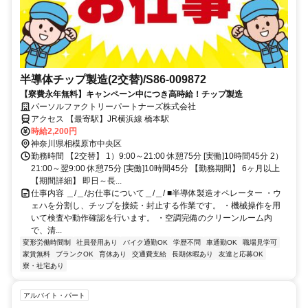
半導体チップ製造(2交替)/S86-009872
【寮費永年無料】キャンペーン中につき高時給！チップ製造
パーソルファクトリーパートナーズ株式会社
アクセス 【最寄駅】JR横浜線 橋本駅
時給2,200円
神奈川県相模原市中央区
勤務時間 【2交替】 1）9:00～21:00 休憩75分 [実働]10時間45分 2）
21:00～翌9:00 休憩75分 [実働]10時間45分 【勤務期間】 6ヶ月以上
【期間詳細】 即日～長...
仕事内容 ＿/＿/お仕事について＿/＿/ ■半導体製造オペレーター ・ウ
ェハを分割し、チップを接続・封止する作業です。 ・機械操作を用
いて検査や動作確認を行います。 ・空調完備のクリーンルーム内
で、清...
変形労働時間制
社員登用あり
バイク通勤OK
学歴不問
車通勤OK
職場見学可
家賃無料
ブランクOK
育休あり
交通費支給
長期休暇あり
友達と応募OK
寮・社宅あり
アルバイト・パート