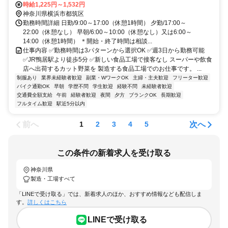
時給1,225円～1,532円
神奈川県横浜市都筑区
勤務時間詳細 日勤/9:00～17:00（休憩1時間） 夕勤/17:00～
22:00（休憩なし） 早朝/6:00～10:00（休憩なし）又は6:00～
14:00（休憩1時間） ＊開始・終了時間は相談...
仕事内容 ✅勤務時間は3パターンから選択OK ✅週3日から勤務可能
✅JR鴨居駅より徒歩5分 ✅新しい食品工場で接客なし スーパーや飲食
店へ出荷するカット野菜を 製造する食品工場でのお仕事です。 ...
制服あり
業界未経験者歓迎
副業・WワークOK
主婦・主夫歓迎
フリーター歓迎
バイク通勤OK
早朝
学歴不問
学生歓迎
経験不問
未経験者歓迎
交通費全額支給
午前
経験者歓迎
夜間
夕方
ブランクOK
長期歓迎
フルタイム歓迎
駅近5分以内
前へ
次へ
1
2
3
4
5
この条件の新着求人を受け取る
神奈川県
製造・工場すべて
「LINEで受け取る」では、新着求人のほか、おすすめ情報なども配信しま
す。
詳しくはこちら
LINEで受け取る