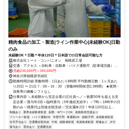
精肉食品の加工・製造|ライン作業中心|未経験OK|日勤
のみ
未経験OK＊日勤＊年休120日＊日本語での日常会話可能な方
株式会社ミート・コンパニオン 相模原工場
交通・アクセス ＜自転車・自動車・バイク通勤可（駐車場完備）＞
京王線「橋本駅」より車で5分 ※神奈川中央交通バスに乗車『緑ヶ
月給230,000円～300,000円
丘』バス停より徒歩6分、 または徒歩21分
神奈川県相模原市緑区
勤務時間詳細 実働時間：1日あたり8時間 平均勤務日数：1ヶ月あた
り20日 〜 21日 7：00～16：30 （実働8時間/休憩1.5時間） ★夜間・
深夜帯の稼働シフトなし
仕事内容 ＼未経験から安定企業の正社員へ／ ✅創業50年を超える安
定企業 ✅賞与年2回＋臨時賞与（3年連続支給中） ✅7時～16時半の日
勤のみ ✅残業代は別途全額支給 ✅完全週休2日！年休120日以上...
制服あり
業界未経験者歓迎
副業・WワークOK
資格取得支援あり
フリーター歓迎
バイク通勤OK
学歴不問
車通勤OK
経験不問
未経験者歓迎
住宅手当あり
交通費全額支給
午前
経験者歓迎
有資格者歓迎
研修あり
夕方
賞与あり
育休あり
交通費支給