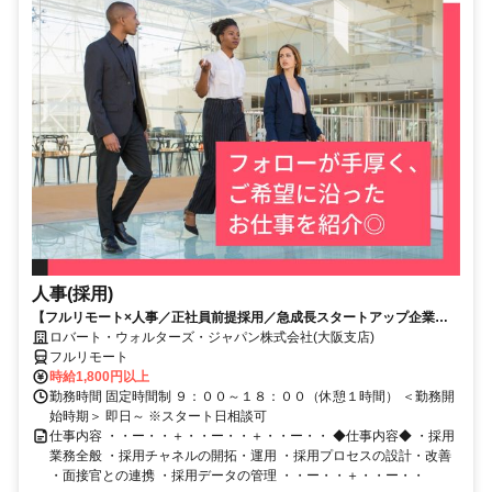
人事(採用)
【フルリモート×人事／正社員前提採用／急成長スタートアップ企業／
英語】Robert Walters
ロバート・ウォルターズ・ジャパン株式会社(大阪支店)
フルリモート
時給1,800円以上
勤務時間 固定時間制 ９：００～１８：００（休憩１時間） ＜勤務開
始時期＞ 即日～ ※スタート日相談可
仕事内容 ・・ー・・＋・・ー・・＋・・ー・・ ◆仕事内容◆ ・採用
業務全般 ・採用チャネルの開拓・運用 ・採用プロセスの設計・改善
・面接官との連携 ・採用データの管理 ・・ー・・＋・・ー・・