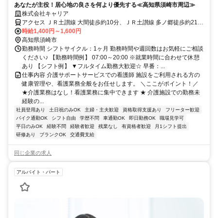
あなたが主役！居心地の良さを何より優先する≪高知県須崎市周辺≫
株式会社キャリア
アクセス ＪＲ土讃線 大間徒歩約10分、ＪＲ土讃線 多ノ郷徒歩約21
分、ＪＲ土讃線 土佐新荘徒歩約23分
時給1,400円～1,600円
高知県須崎市
勤務時間 シフトサイクル：1ヶ月 勤務時間や週回数はお気軽にご相談
ください♪ 【勤務時間例】 07:00～20:00 ※就業時間に合わせて休憩
あり 【シフト例】 ▼フルタイム勤務大歓迎☆ 早番：...
仕事内容 介護サポートサービスでの看護師 施設をご利用される方の
健康管理や、看護業務全般をお任せします。 ＼ここがポイント！／
★介護業務はなし！看護業務に集中できます ★ 介護施設での勤務未
経験の...
社員登用あり
土日祝のみOK
主婦・主夫歓迎
資格取得支援あり
フリーター歓迎
バイク通勤OK
シフト自由
学歴不問
車通勤OK
即日勤務OK
職場見学可
平日のみOK
経験不問
経験者歓迎
残業なし
有資格者歓迎
月1シフト提出
研修あり
ブランクOK
交通費支給
同じ企業の求人
アルバイト・パート