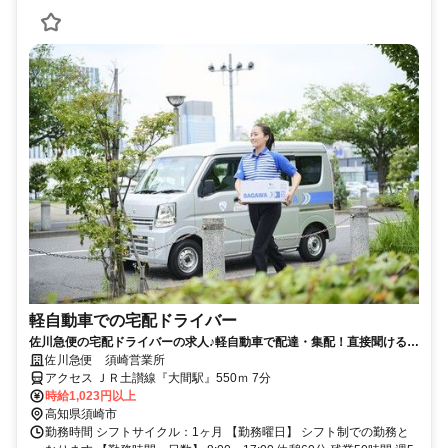
軽自動車での宅配ドライバー
佐川急便の宅配ドライバーの求人♪軽自動車で配達・集配！直接聞ける感
謝の言葉もうれしい！
佐川急便 須崎営業所
アクセス ＪＲ土讃線『大間駅』550ｍ 7分
時給1,023円以上
高知県須崎市
勤務時間 シフトサイクル：1ヶ月 【勤務曜日】 シフト制での勤務と