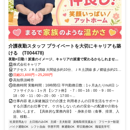
介護夜勤スタッフ プライベートを大切にキャリアも築
ける (T004478)
夜勤×日勤！派遣のイメージ、キャリアの派遣で変わるかもしれません
≪高知県須崎市周辺≫
株式会社キャリア
アクセス ＪＲ土讃線 大間徒歩約10分、ＪＲ土讃線 多ノ郷徒歩約21
分、ＪＲ土讃線 土佐新荘徒歩約23分
日給21,600円～25,200円
高知県須崎市
勤務時間 実働時間：16時間/日 平均勤務日数：1ヶ月あたりnull日 シ
フトサイクル：1ヶ月 【シフト例】 ・7：00～16：00 ・9：00～
18：00 ・11：00～20：00 ・17:00～...
仕事内容 老人保健施設での介護士 利用者さんの日常生活をサポート
する介護のお仕事です。 ケガをしないための安全への配慮や介助を
お願いします。 【具体的な業務内容】 ・身体介助（食事、排泄、入
浴、移動...
社員登用あり
土日祝のみOK
主婦・主夫歓迎
資格取得支援あり
フリーター歓迎
バイク通勤OK
シフト自由
学歴不問
車通勤OK
即日勤務OK
職場見学可