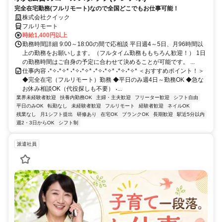
完全在宅勤務(フルリモート)なので全国どこでもお仕事可能！
株式会社クイック
フルリモート
時給1,400円以上
勤務時間詳細 9:00～18:00の間で応相談 平日週4～5日、月96時間以
上の勤務をお願いします。（フルタイム勤務ももちろん歓迎！） 1日
の勤務時間はご自身の予定に合わせて決めることが可能です。 ...
仕事内容 ˖*✧˖*✧* ˖*✧˖*✧* ˖*✧˖*✧* ˖*✧˖*✧* ＜おすすめポイント！＞
◆完全在宅（フルリモート）勤務 ◆平日のみ週4日～勤務OK ◆急な
お休み相談OK（代役探しも不要） ˖...
業界未経験者歓迎
扶養内勤務OK
主婦・主夫歓迎
フリーター歓迎
シフト自由
平日のみOK
転勤なし
未経験者歓迎
フルリモート
経験者歓迎
ネイルOK
残業なし
月1シフト提出
研修あり
在宅OK
ブランクOK
長期歓迎
駅近5分以内
週2・3日からOK
シフト制
派遣社員