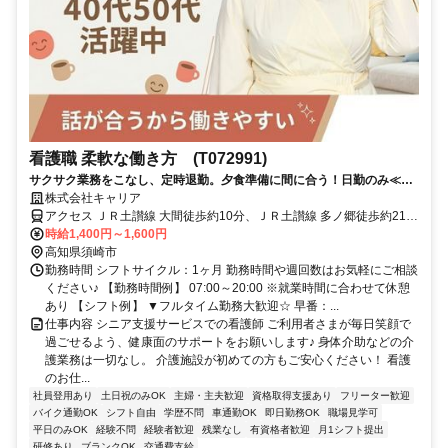
看護職 柔軟な働き方 (T072991)
サクサク業務をこなし、定時退勤。夕食準備に間に合う！日勤のみ≪高
知県須崎市周辺≫
株式会社キャリア
アクセス ＪＲ土讃線 大間徒歩約10分、ＪＲ土讃線 多ノ郷徒歩約21
分、ＪＲ土讃線 土佐新荘徒歩約23分
時給1,400円～1,600円
高知県須崎市
勤務時間 シフトサイクル：1ヶ月 勤務時間や週回数はお気軽にご相談
ください♪ 【勤務時間例】 07:00～20:00 ※就業時間に合わせて休憩
あり 【シフト例】 ▼フルタイム勤務大歓迎☆ 早番：...
仕事内容 シニア支援サービスでの看護師 ご利用者さまが毎日笑顔で
過ごせるよう、健康面のサポートをお願いします♪ 身体介助などの介
護業務は一切なし。 介護施設が初めての方もご安心ください！ 看護
のお仕...
社員登用あり
土日祝のみOK
主婦・主夫歓迎
資格取得支援あり
フリーター歓迎
バイク通勤OK
シフト自由
学歴不問
車通勤OK
即日勤務OK
職場見学可
平日のみOK
経験不問
経験者歓迎
残業なし
有資格者歓迎
月1シフト提出
研修あり
ブランクOK
交通費支給