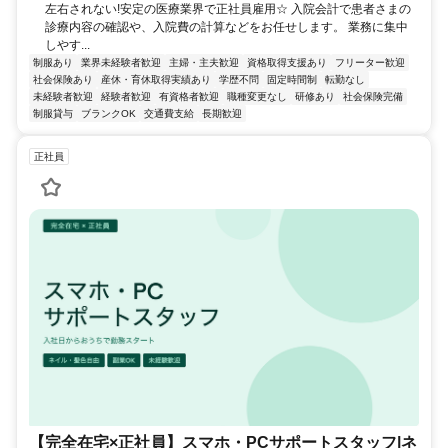
左右されない!安定の医療業界で正社員雇用☆ 入院会計で患者さまの
診療内容の確認や、入院費の計算などをお任せします。 業務に集中
しやす...
制服あり
業界未経験者歓迎
主婦・主夫歓迎
資格取得支援あり
フリーター歓迎
社会保険あり
産休・育休取得実績あり
学歴不問
固定時間制
転勤なし
未経験者歓迎
経験者歓迎
有資格者歓迎
職種変更なし
研修あり
社会保険完備
制服貸与
ブランクOK
交通費支給
長期歓迎
正社員
【完全在宅×正社員】スマホ・PCサポートスタッフ|ネ