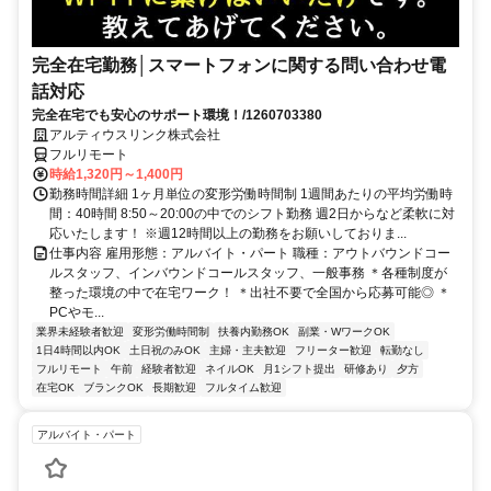
完全在宅勤務│スマートフォンに関する問い合わせ電
話対応
完全在宅でも安心のサポート環境！/1260703380
アルティウスリンク株式会社
フルリモート
時給1,320円～1,400円
勤務時間詳細 1ヶ月単位の変形労働時間制 1週間あたりの平均労働時
間：40時間 8:50～20:00の中でのシフト勤務 週2日からなど柔軟に対
応いたします！ ※週12時間以上の勤務をお願いしておりま...
仕事内容 雇用形態：アルバイト・パート 職種：アウトバウンドコー
ルスタッフ、インバウンドコールスタッフ、一般事務 ＊各種制度が
整った環境の中で在宅ワーク！ ＊出社不要で全国から応募可能◎ ＊
PCやモ...
業界未経験者歓迎
変形労働時間制
扶養内勤務OK
副業・WワークOK
1日4時間以内OK
土日祝のみOK
主婦・主夫歓迎
フリーター歓迎
転勤なし
フルリモート
午前
経験者歓迎
ネイルOK
月1シフト提出
研修あり
夕方
在宅OK
ブランクOK
長期歓迎
フルタイム歓迎
アルバイト・パート