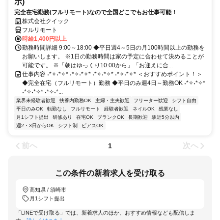
ポ)
完全在宅勤務(フルリモート)なので全国どこでもお仕事可能！
株式会社クイック
フルリモート
時給1,400円以上
勤務時間詳細 9:00～18:00 ◆平日週4～5日の月100時間以上の勤務を
お願いします。 ※1日の勤務時間は家の予定に合わせて決めることが
可能です。 ※「朝はゆっくり10:00から」「お迎えに合...
仕事内容 ˖*✧˖*✧* ˖*✧˖*✧* ˖*✧˖*✧* ˖*✧˖*✧* ＜おすすめポイント！＞
◆完全在宅（フルリモート）勤務 ◆平日のみ週4日～勤務OK ˖*✧˖*✧*
˖*✧˖*✧* ˖*✧˖*...
業界未経験者歓迎
扶養内勤務OK
主婦・主夫歓迎
フリーター歓迎
シフト自由
平日のみOK
転勤なし
フルリモート
経験者歓迎
ネイルOK
残業なし
月1シフト提出
研修あり
在宅OK
ブランクOK
長期歓迎
駅近5分以内
週2・3日からOK
シフト制
ピアスOK
前へ
次へ
1
この条件の新着求人を受け取る
高知県 / 須崎市
月1シフト提出
「LINEで受け取る」では、新着求人のほか、おすすめ情報なども配信しま