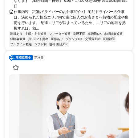
なります 【勤務時間・日数】 8:00～17:00 休憩60分 残業50時間 週5
日
仕事内容 【宅配ドライバーのお仕事紹介♪】 宅配ドライバーの仕事
は、決められた担当エリア内で主に個人のお客さまへ荷物の配達や集
荷を行います。 配達エリアが決まっているため、エリアの地理を把
握すれば、効...
制服あり
主婦・主夫歓迎
フリーター歓迎
学歴不問
車通勤OK
未経験者歓迎
経験者歓迎
月1シフト提出
研修あり
ブランクOK
交通費支給
長期歓迎
フルタイム歓迎
シフト制
週4日以上OK
正社員