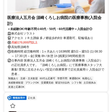
医療法人五月会 須崎くろしお病院の医療事務(入院会
計)
＜未経験OK!年齢不問☆40代・50代・60代活躍中＞入院会計◎
株式会社ソラスト
アクセス ＪＲ土讃線 多ノ郷徒歩約8分 車通勤可、駐輪場あり
月給170,000円以上
高知県須崎市
勤務時間 総労働時間：1ヶ月あたり163時間 週5日～週5日 (1) 08:30
～ 17:30 [月～金] 実働 8h / 休憩 1h [残業]15時間程度/月
仕事内容 医療法人五月会 須崎くろしお病院の医療事務（入院会計）
の正社員求人です。 『須崎くろしお病院』にて医療事務スタッフ大
募集! 景気に左右されない!安定の医療業界で正社員雇用☆ 入院会計で
患者...
制服あり
主婦・主夫歓迎
60代も応募可
学歴不問
車通勤OK
転勤なし
未経験者歓迎
ブランクOK
交通費支給
駅近5分以内
シフト制
土日祝休み
友達と応募OK
正社員