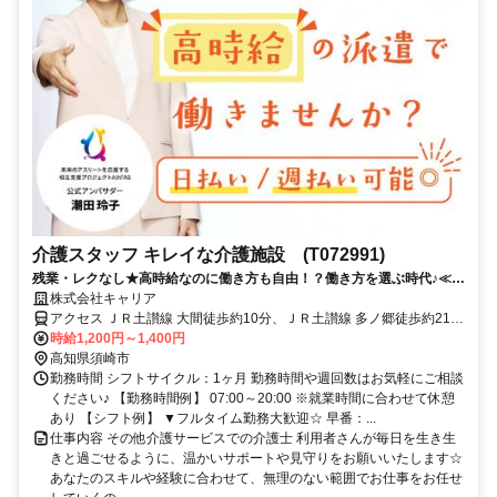
介護スタッフ キレイな介護施設 (T072991)
残業・レクなし★高時給なのに働き方も自由！？働き方を選ぶ時代♪≪高
知県須崎市周辺≫
株式会社キャリア
アクセス ＪＲ土讃線 大間徒歩約10分、ＪＲ土讃線 多ノ郷徒歩約21
分、ＪＲ土讃線 土佐新荘徒歩約23分
時給1,200円～1,400円
高知県須崎市
勤務時間 シフトサイクル：1ヶ月 勤務時間や週回数はお気軽にご相談
ください♪ 【勤務時間例】 07:00～20:00 ※就業時間に合わせて休憩
あり 【シフト例】 ▼フルタイム勤務大歓迎☆ 早番：...
仕事内容 その他介護サービスでの介護士 利用者さんが毎日を生き生
きと過ごせるように、温かいサポートや見守りをお願いいたします☆
あなたのスキルや経験に合わせて、無理のない範囲でお仕事をお任せ