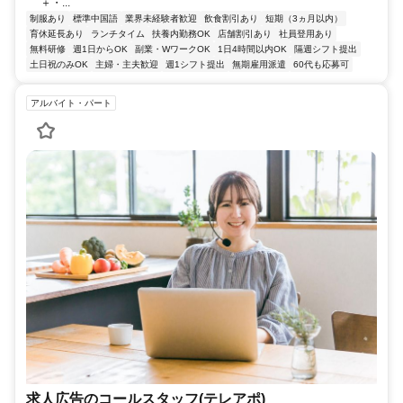
＋・...
制服あり
標準中国語
業界未経験者歓迎
飲食割引あり
短期（3ヵ月以内）
育休延長あり
ランチタイム
扶養内勤務OK
店舗割引あり
社員登用あり
無料研修
週1日からOK
副業・WワークOK
1日4時間以内OK
隔週シフト提出
土日祝のみOK
主婦・主夫歓迎
週1シフト提出
無期雇用派遣
60代も応募可
アルバイト・パート
求人広告のコールスタッフ(テレアポ)