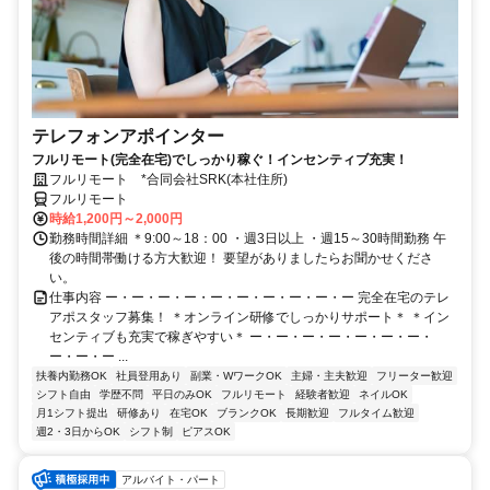
テレフォンアポインター
フルリモート(完全在宅)でしっかり稼ぐ！インセンティブ充実！
フルリモート *合同会社SRK(本社住所)
フルリモート
時給1,200円～2,000円
勤務時間詳細 ＊9:00～18：00 ・週3日以上 ・週15～30時間勤務 午
後の時間帯働ける方大歓迎！ 要望がありましたらお聞かせくださ
い。
仕事内容 ー・ー・ー・ー・ー・ー・ー・ー・ー・ー 完全在宅のテレ
アポスタッフ募集！ ＊オンライン研修でしっかりサポート＊ ＊イン
センティブも充実で稼ぎやすい＊ ー・ー・ー・ー・ー・ー・ー・
ー・ー・ー ...
扶養内勤務OK
社員登用あり
副業・WワークOK
主婦・主夫歓迎
フリーター歓迎
シフト自由
学歴不問
平日のみOK
フルリモート
経験者歓迎
ネイルOK
月1シフト提出
研修あり
在宅OK
ブランクOK
長期歓迎
フルタイム歓迎
週2・3日からOK
シフト制
ピアスOK
アルバイト・パート