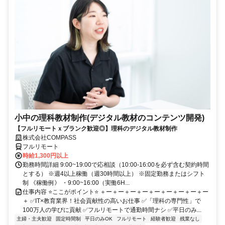
小中の理科教材制作(デジタル教材のコンテンツ開発)
【フルリモートｘブランク歓迎◎】理科のデジタル教材制作
株式会社COMPASS
フルリモート
時給1,300円以上
勤務時間詳細 9:00~19:00で応相談（10:00-16:00を必ず含む契約時間
とする） ※週4以上稼働（週30時間以上） ※固定勤務またはシフト
制 《稼働例》 ・9:00~16:00（実働6H...
仕事内容 ⭐ここがポイント⭐ ＋ー＋ー＋ー＋ー＋ー＋ー＋ー＋ー＋ー
＋ ✅IT×教育業界！社会貢献性の高いお仕事 ✅「理科の専門性」で
100万人の学びに貢献 ✅フルリモートで通勤時間ナシ ✅平日のみ...
主婦・主夫歓迎
固定時間制
平日のみOK
フルリモート
経験者歓迎
残業なし