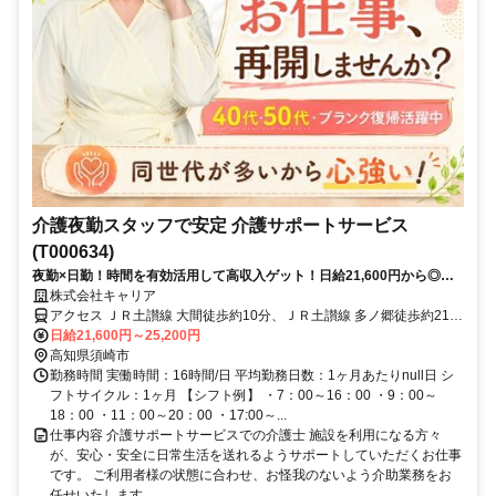
介護夜勤スタッフで安定 介護サポートサービス
(T000634)
夜勤×日勤！時間を有効活用して高収入ゲット！日給21,600円から◎≪
高知県須崎市周辺≫
株式会社キャリア
アクセス ＪＲ土讃線 大間徒歩約10分、ＪＲ土讃線 多ノ郷徒歩約21
分、ＪＲ土讃線 土佐新荘徒歩約23分
日給21,600円～25,200円
高知県須崎市
勤務時間 実働時間：16時間/日 平均勤務日数：1ヶ月あたりnull日 シ
フトサイクル：1ヶ月 【シフト例】 ・7：00～16：00 ・9：00～
18：00 ・11：00～20：00 ・17:00～...
仕事内容 介護サポートサービスでの介護士 施設を利用になる方々
が、安心・安全に日常生活を送れるようサポートしていただくお仕事
です。 ご利用者様の状態に合わせ、お怪我のないよう介助業務をお
任せいたします...