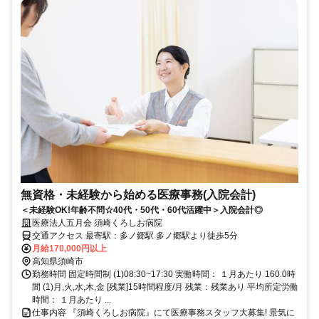
無資格・未経験から始める医療事務(入院会計)
＜未経験OK!年齢不問☆40代・50代・60代活躍中＞入院会計◎
医療法人五月会 須崎くろしお病院
交通アクセス 最寄駅：多ノ郷駅 多ノ郷駅より徒歩5分
月給170,000円以上
高知県須崎市
勤務時間 固定時間制 (1)08:30~17:30 実働時間： １月あたり 160.0時
間 (1)月,火,水,木,金 [残業]15時間程度/月 残業：残業あり 平均所定労働
時間： １月あたり ...
仕事内容 『須崎くろしお病院』にて医療事務スタッフ大募集! 景気に