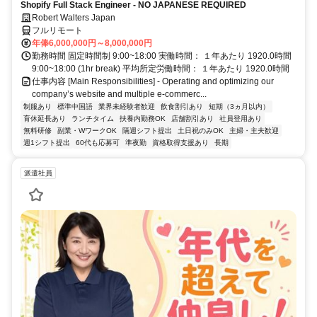
Shopify Full Stack Engineer - NO JAPANESE REQUIRED
Robert Walters Japan
フルリモート
年俸6,000,000円～8,000,000円
勤務時間 固定時間制 9:00~18:00 実働時間： １年あたり 1920.0時間
9:00~18:00 (1hr break) 平均所定労働時間： １年あたり 1920.0時間
仕事内容 [Main Responsibilities] - Operating and optimizing our
company’s website and multiple e-commerc...
制服あり
標準中国語
業界未経験者歓迎
飲食割引あり
短期（3ヵ月以内）
育休延長あり
ランチタイム
扶養内勤務OK
店舗割引あり
社員登用あり
無料研修
副業・WワークOK
隔週シフト提出
土日祝のみOK
主婦・主夫歓迎
週1シフト提出
60代も応募可
準夜勤
資格取得支援あり
長期
派遣社員