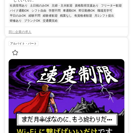
していくの...
社員登用あり
土日祝のみOK
主婦・主夫歓迎
資格取得支援あり
フリーター歓迎
バイク通勤OK
シフト自由
学歴不問
車通勤OK
即日勤務OK
職場見学可
平日のみOK
経験不問
経験者歓迎
残業なし
有資格者歓迎
月1シフト提出
研修あり
ブランクOK
交通費支給
同じ企業の求人
アルバイト・パート