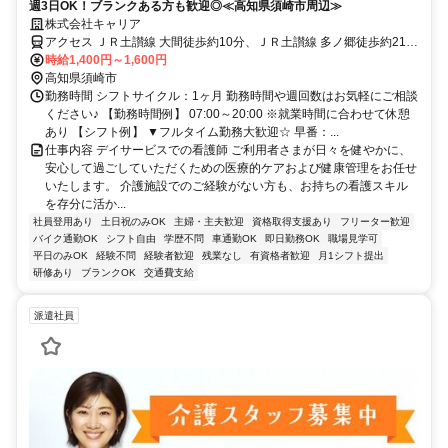
週3日OK！ブランクある方も歓迎◎≪高知県須崎市周辺≫
株式会社キャリア
アクセス ＪＲ土讃線 大間徒歩約10分、ＪＲ土讃線 多ノ郷徒歩約21
分、ＪＲ土讃線 土佐新荘徒歩約23分
時給1,400円～1,600円
高知県須崎市
勤務時間 シフトサイクル：1ヶ月 勤務時間や週回数はお気軽にご相談
ください♪ 【勤務時間例】 07:00～20:00 ※就業時間に合わせて休憩
あり 【シフト例】 ▼フルタイム勤務大歓迎☆ 早番：...
仕事内容 デイサービスでの看護師 ご利用者さまが日々を健やかに、
安心して過ごしていただくための医療的ケアおよび健康管理をお任せ
いたします。 介護施設でのご経験がない方も、お持ちの看護スキル
を存分に活か...
社員登用あり
土日祝のみOK
主婦・主夫歓迎
資格取得支援あり
フリーター歓迎
バイク通勤OK
シフト自由
学歴不問
車通勤OK
即日勤務OK
職場見学可
平日のみOK
経験不問
経験者歓迎
残業なし
有資格者歓迎
月1シフト提出
研修あり
ブランクOK
交通費支給
派遣社員