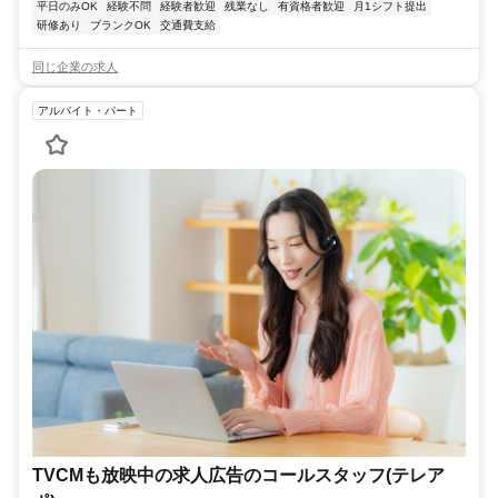
平日のみOK
経験不問
経験者歓迎
残業なし
有資格者歓迎
月1シフト提出
研修あり
ブランクOK
交通費支給
同じ企業の求人
アルバイト・パート
TVCMも放映中の求人広告のコールスタッフ(テレア