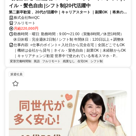
イル・髪色自由 |シフト制|20代活躍中
第二新卒歓迎 、20代が活躍中｜キャリアスタート ｜副業OK ｜将来のキ
ャリアパスあり（長期キャリアを推奨しています）
株式会社ffenQC
フルリモート
月給220,000円
勤務時間・曜日: 勤務時間：9:00〜21:00（実働8時間／休憩1時間）
休日休暇：完全週休2日制 / シフト制 年間休日：120日以上＋調整休
仕事内容: ⭐️仕事のポイント⭐️ 入社日から完全在宅｜全国どこでもOK
｜機材は会社から貸与｜ネイル・髪色自由｜副業OK｜未経験からOK
｜キャリアチェンジ歓迎 世界中で使われている有名スマホ・P...
変形労働時間制
英語
フルリモート
残業なし
在宅OK
シフト制
派遣社員