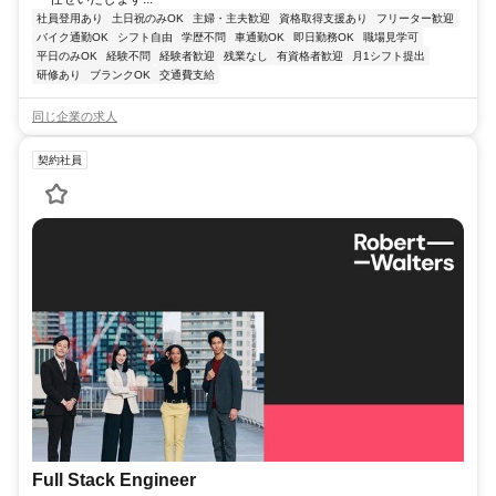
社員登用あり
土日祝のみOK
主婦・主夫歓迎
資格取得支援あり
フリーター歓迎
バイク通勤OK
シフト自由
学歴不問
車通勤OK
即日勤務OK
職場見学可
平日のみOK
経験不問
経験者歓迎
残業なし
有資格者歓迎
月1シフト提出
研修あり
ブランクOK
交通費支給
同じ企業の求人
契約社員
Full Stack Engineer