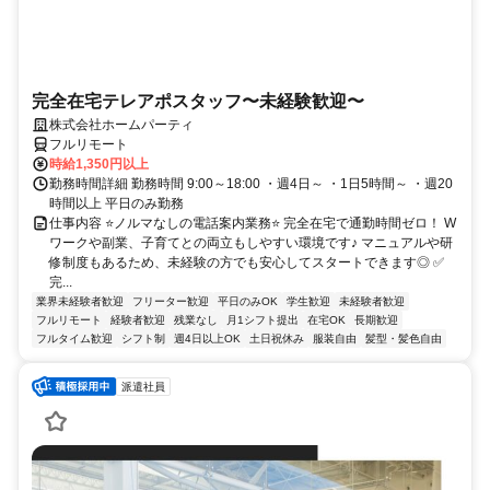
完全在宅テレアポスタッフ〜未経験歓迎〜
株式会社ホームパーティ
フルリモート
時給1,350円以上
勤務時間詳細 勤務時間 9:00～18:00 ・週4日～ ・1日5時間～ ・週20
時間以上 平日のみ勤務
仕事内容 ⭐ノルマなしの電話案内業務⭐ 完全在宅で通勤時間ゼロ！ W
ワークや副業、子育てとの両立もしやすい環境です♪ マニュアルや研
修制度もあるため、未経験の方でも安心してスタートできます◎ ✅
完...
業界未経験者歓迎
フリーター歓迎
平日のみOK
学生歓迎
未経験者歓迎
フルリモート
経験者歓迎
残業なし
月1シフト提出
在宅OK
長期歓迎
フルタイム歓迎
シフト制
週4日以上OK
土日祝休み
服装自由
髪型・髪色自由
派遣社員