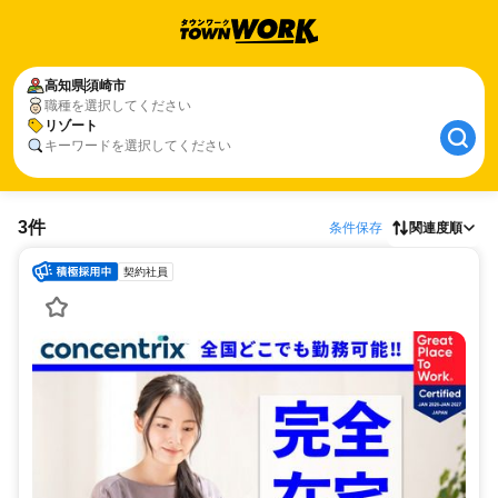
高知県
須崎市
職種を選択してください
リゾート
キーワードを選択してください
3件
条件保存
関連度順
契約社員