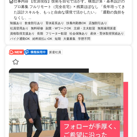
仕事内容 【生涯現役】技術を自宅で活かす。構造計算・基本設計の
プロ募集 フルリモート（完全在宅）× 残業ほぼなし 「長年培ってき
た設計スキルを、もっと自由な環境で活かしたい」 「通勤の負担を
なくし、...
制服あり
飲食割引あり
育休延長あり
扶養内勤務OK
店舗割引あり
社員登用あり
無料研修
副業・WワークOK
主婦・主夫歓迎
無期雇用派遣
資格取得支援あり
長期
フリーター歓迎
社会保険あり
産休・育休取得実績あり
バイク通勤OK
給料前払いOK
短期
大量募集
学歴不問
派遣社員