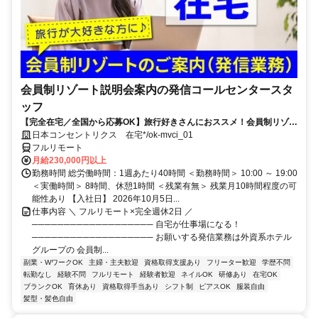
会員制リゾート説明会案内の発信コールセンタースタ
ッフ
【完全在宅／全国から応募OK】旅行好きさんにおススメ！会員制リゾー
トのご案内×テレワーク・リモートワーク◎月収34万円以上も可能！
日本コンセントリクス 在宅*/ok-mvci_01
フルリモート
月給230,000円以上
勤務時間 総労働時間：1週あたり40時間 ＜勤務時間＞ 10:00 ～ 19:00
＜実働時間＞ 8時間、休憩1時間 ＜残業有無＞ 残業月10時間程度の可
能性あり 【入社日】 2026年10月5日...
仕事内容 ＼ フルリモート×完全週休2日 ／
─────────────────── 自宅が仕事場になる！
─────────────────── お願いする発信業務は外資系ホテル
グループの 会員制...
副業・WワークOK
主婦・主夫歓迎
資格取得支援あり
フリーター歓迎
学歴不問
転勤なし
経験不問
フルリモート
経験者歓迎
ネイルOK
研修あり
在宅OK
ブランクOK
育休あり
資格取得手当あり
シフト制
ピアスOK
服装自由
髪型・髪色自由