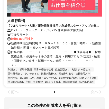
人事(採用)
【フルリモート×人事／正社員前提採用／急成長スタートアップ企業／
英語】Robert Walters
ロバート・ウォルターズ・ジャパン株式会社(大阪支店)
フルリモート
時給1,800円以上
勤務時間 固定時間制 ９：００～１８：００（休憩１時間） ＜勤務開
始時期＞ 即日～ ※スタート日相談可
仕事内容 ・・ー・・＋・・ー・・＋・・ー・・ ◆仕事内容◆ ・採用
業務全般 ・採用チャネルの開拓・運用 ・採用プロセスの設計・改善
・面接官との連携 ・採用データの管理 ・・ー・・＋・・ー・・
＋・...
制服あり
標準中国語
業界未経験者歓迎
飲食割引あり
短期（3ヵ月以内）
育休延長あり
ランチタイム
扶養内勤務OK
店舗割引あり
社員登用あり
無料研修
週1日からOK
副業・WワークOK
1日4時間以内OK
隔週シフト提出
土日祝のみOK
主婦・主夫歓迎
週1シフト提出
無期雇用派遣
60代も応募可
前へ
次へ
1
この条件の新着求人を受け取る